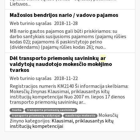
Lietuvos...
Mažosios bendrijos nario / vadovo pajamos
Web turinio sąrašas
2018-11-28
MB nario gautos pajamos gali būti priskiriamos: su
darbo santykiais susijusioms pajamoms (pajamų rūšies
kodas 02); pajamoms iš paskirstytojo pelno
(dividendams) (pajamų rūšies kodas 26); nuo...
Dėl transporto priemonių savininkų
ar
valdytojų naudotojo mokesčio mokėjimo
tvarkos
Web turinio sąrašas
2018-11-22
Registracijos numeris KM2140 Ši informacija skelbiama:
Mokesčių žinynas Klausimai, priklausantys kitų
institucijų kompetencijai Nuo 2007 m. liepos 17 dienos
transporto priemonių savininkų ar...
tvarka
transporto priemonių savininkai
Mokesčių
transporto priemonių valdytojai
naudotojo mokestis
žinyno kategorijos:
Klausimai, priklausantys kitų
institucijų kompetencijai