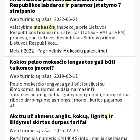
Respublikos labdaros
ir
paramos įstatymo 7
straipsnio
Web turinio sąrašas
2022-06-21
Valstybinė
mokesčių
inspekcija prie Lietuvos
Respublikos finansų ministerijos (toliau – VMI prie FM)
praneša, kad Lietuvos Respublikos Seimas priėmė
Lietuvos Respublikos...
Metai:
2022
Pagrindinis:
Mokesčių pakeitimai
Kokios pelno mokesčio lengvatos gali būti
taikomos įmonei?
Web turinio sąrašas
2019-02-11
Pelno mokesčio lengvata gali būti susijusi su
išmokomis, kuriomis leidžiama mažinti
apmokestinamąjį pelną: gamybinei įmonei, kurioje dirba
riboto darbingumo asmenys. Įmonei, kurios pajamos
už...
Akcizų už akmens anglis, koksą, lignitą
ir
šildymui skirtas durpes tarifai
Web turinio sąrašas
2025-12-29
Registracijos numeris KM1409 Ši informacija skelbiama: