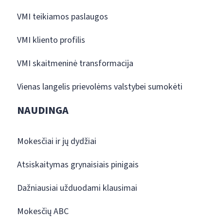
VMI teikiamos paslaugos
VMI kliento profilis
VMI skaitmeninė transformacija
Vienas langelis prievolėms valstybei sumokėti
NAUDINGA
Mokesčiai ir jų dydžiai
Atsiskaitymas grynaisiais pinigais
Dažniausiai užduodami klausimai
Mokesčių ABC