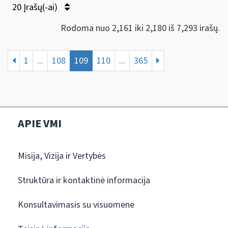
20 Įrašų(-ai)
Rodoma nuo 2,161 iki 2,180 iš 7,293 irašų.
1
...
108
109
110
...
365
APIE VMI
Misija, Vizija ir Vertybės
Struktūra ir kontaktinė informacija
Konsultavimasis su visuomene