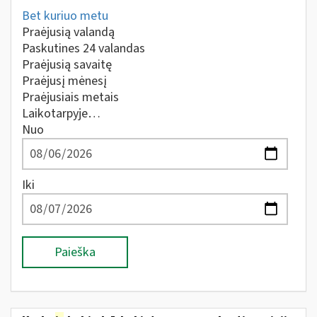
Bet kuriuo metu
Praėjusią valandą
Paskutines 24 valandas
Praėjusią savaitę
Praėjusį mėnesį
Praėjusiais metais
Laikotarpyje…
Nuo
Iki
Paieška