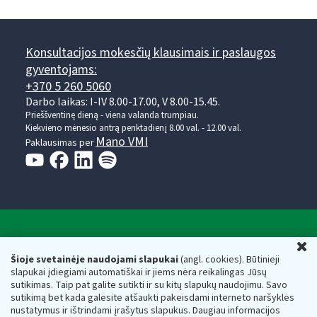
Konsultacijos mokesčių klausimais ir paslaugos
gyventojams:
+370 5 260 5060
Darbo laikas: I-IV 8.00-17.00, V 8.00-15.45.
Prieššventinę dieną - viena valanda trumpiau.
Kiekvieno mėnesio antrą penktadienį 8.00 val. - 12.00 val.
Mano VMI
Paklausimas per
Valstybinė mokesčių inspekcija prie Lietuvos
U
Respublikos finansų ministerijos
Šioje svetainėje naudojami slapukai
(angl. cookies). Būtinieji
slapukai įdiegiami automatiškai ir jiems nėra reikalingas Jūsų
Biudžetinė įstaiga. Juridinio asmens kodas — 188659752,
sutikimas. Taip pat galite sutikti ir su kitų slapukų naudojimu. Savo
adresas: Vasario 16-osios g. 14, 01107 Vilnius, Lietuva, el.paštas:
sutikimą bet kada galėsite atšaukti pakeisdami interneto naršyklės
vmi@vmi.lt
, E. pristatymo dėžutės adresas 188659752
nustatymus ir ištrindami įrašytus slapukus. Daugiau informacijos
Duomenys apie Valstybinę mokesčių inspekciją prie Lietuvos