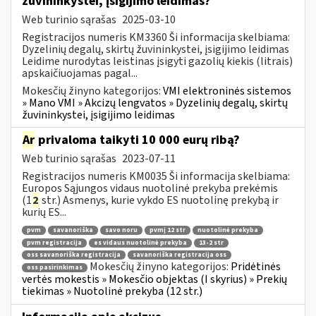
žuvininkystei, įsigijimo leidimas?
Web turinio sąrašas
2025-03-10
Registracijos numeris KM3360 Ši informacija skelbiama:
Dyzelinių degalų, skirtų žuvininkystei, įsigijimo leidimas
Leidime nurodytas leistinas įsigyti gazolių kiekis (litrais)
apskaičiuojamas pagal...
Mokesčių žinyno kategorijos:
VMI elektroninės sistemos
» Mano VMI » Akcizų lengvatos » Dyzelinių degalų, skirtų
žuvininkystei, įsigijimo leidimas
Ar
privaloma taikyti 10 000 eurų ribą?
Web turinio sąrašas
2023-07-11
Registracijos numeris KM0035 Ši informacija skelbiama:
Europos Sąjungos vidaus nuotolinė prekyba prekėmis
(1
2
str.) Asmenys, kurie vykdo ES nuotolinę prekybą ir
kurių ES...
pvm
savanoriška
savo noru
pvmį 12 str
nuotolinė prekyba
pvm registracija
es vidaus nuotolinė prekyba
13-2 str
oss savanoriška registracija
savanoriška registracija oss
Mokesčių žinyno kategorijos:
Pridėtinės
oss pasirinkimas
vertės mokestis » Mokesčio objektas (I skyrius) » Prekių
tiekimas » Nuotolinė prekyba (12 str.)