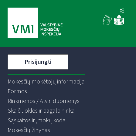
Prisijungti
Mokesčių mokėtojų informacija
Formos
Rinkmenos / Atviri duomenys
Skaičiuoklės ir pagalbininkai
Sąskaitos ir įmokų kodai
Mokesčių žinynas