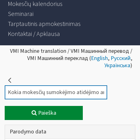
Mokesčių kalendorius
Seminarai
Tarptautinis apmokestinimas
Kontaktai / Apklausa
VMI Machine translation / VMI Машинный перевод /
VMI Машинний переклад (
English
,
Русский
,
Українська
)
Paieška
Parodymo data