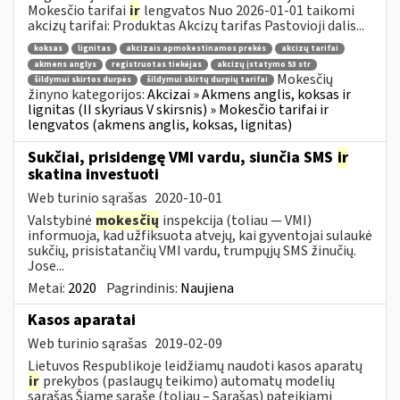
Mokesčio tarifai
ir
lengvatos Nuo 2026-01-01 taikomi
akcizų tarifai: Produktas Akcizų tarifas Pastovioji dalis...
koksas
lignitas
akcizais apmokestinamos prekės
akcizų tarifai
akmens anglys
registruotas tiekėjas
akcizų įstatymo 53 str
Mokesčių
šildymui skirtos durpės
šildymui skirtų durpių tarifai
žinyno kategorijos:
Akcizai » Akmens anglis, koksas ir
lignitas (II skyriaus V skirsnis) » Mokesčio tarifai ir
lengvatos (akmens anglis, koksas, lignitas)
Sukčiai, prisidengę VMI vardu, siunčia SMS
ir
skatina investuoti
Web turinio sąrašas
2020-10-01
Valstybinė
mokesčių
inspekcija (toliau — VMI)
informuoja, kad užfiksuota atvejų, kai gyventojai sulaukė
sukčių, prisistatančių VMI vardu, trumpųjų SMS žinučių.
Jose...
Metai:
2020
Pagrindinis:
Naujiena
Kasos aparatai
Web turinio sąrašas
2019-02-09
Lietuvos Respublikoje leidžiamų naudoti kasos aparatų
ir
prekybos (paslaugų teikimo) automatų modelių
sąrašas Šiame sąraše (toliau – Sąrašas) pateikiami