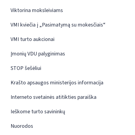
Viktorina moksleiviams
VMI kviečia į „Pasimatymą su mokesčiais“
VMI turto aukcionai
Įmonių VDU palyginimas
STOP šešėliui
Krašto apsaugos ministerijos informacija
Interneto svetainės atitikties paraiška
Ieškome turto savininkų
Nuorodos