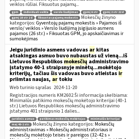
veiklos rūšiai. Fiksuotus pajamų...
gpm
individuali veikla
verslo liudijimas
gpmį 6 str
gpmį 2 str 22 d
Mokesčių žinyno
gpmį 10 str 2 d
fiksuotas pajamų mokestis
kategorijos:
Gyventojų pajamų mokestis » Pajamos iš
verslo/ veiklos » Verslo liudijimą įsigijusio asmens
pajamos (26 str.) » Fiksuotas GPM, jo apskaičiavimas ir
sumokėjimas
Jeigu juridinio asmens vadovas
ar
kitas
atsakingas asmuo buvo nubaustas už vieną...iš
Lietuvos Respublikos
mokesčių
administravimo
įstatymo 40-1 straipsnyje minėtų...mokėtojo
kriterijų, tačiau šis vadovas buvo atleistas
ir
priimtas naujas,
ar
tokiu
Web turinio sąrašas
2024-11-20
Registracijos numeris KM2602 Ši informacija skelbiama:
Minimalūs patikimo mokesčių mokėtojo kriterijai (40-1
str.) Lietuvos Respublikos mokesčių administravimo
įstatymo 401 straipsnio 1 dalies...
juridinis asmuo
patikimas mokesčių mokėtojas
minimalūs kriterijai
Mokesčių žinyno kategorijos:
Mokesčių
maį 40-1 str.
administravimas » Mokesčių administratoriaus ir
mokesčių mokėtojo teisės ir pareigos (32-42 s »