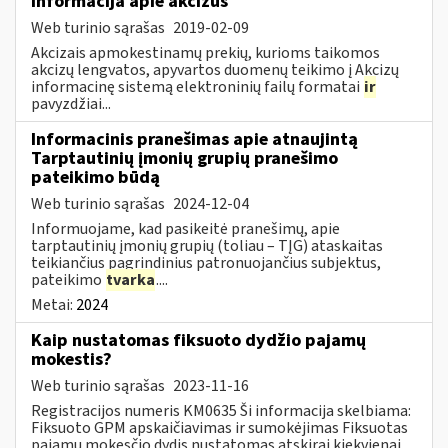
Informacija apie akcizus
Web turinio sąrašas
2019-02-09
Akcizais apmokestinamų prekių, kurioms taikomos
akcizų lengvatos, apyvartos duomenų teikimo į Akcizų
informacinę sistemą elektroninių failų formatai
ir
pavyzdžiai...
Informacinis pranešimas apie atnaujintą
Tarptautinių įmonių grupių pranešimo
pateikimo būdą
Web turinio sąrašas
2024-12-04
Informuojame, kad pasikeitė pranešimų, apie
tarptautinių įmonių grupių (toliau – TĮG) ataskaitas
teikiančius pagrindinius patronuojančius subjektus,
pateikimo
tvarka
....
Metai:
2024
Kaip nustatomas fiksuoto dydžio pajamų
mokestis?
Web turinio sąrašas
2023-11-16
Registracijos numeris KM0635 Ši informacija skelbiama:
Fiksuoto GPM apskaičiavimas ir sumokėjimas Fiksuotas
pajamų mokesčio dydis nustatomas atskirai kiekvienai