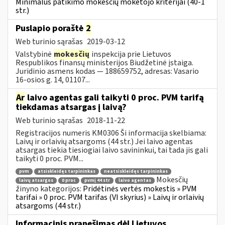
Minimalūs patikimo mokesčių mokėtojo kriterijai (40-1
str.)
Puslapio poraštė
2
Web turinio sąrašas
2019-03-12
Valstybinė
mokesčių
inspekcija prie Lietuvos
Respublikos finansų ministerijos Biudžetinė įstaiga.
Juridinio asmens kodas — 188659752, adresas: Vasario
16-osios g. 14, 01107...
Ar
laivo agentas gali taikyti 0 proc. PVM tarifą
tiekdamas atsargas į laivą?
Web turinio sąrašas
2018-11-22
Registracijos numeris KM0306 Ši informacija skelbiama:
Laivų ir orlaivių atsargoms (44 str.) Jei laivo agentas
atsargas tiekia tiesiogiai laivo savininkui, tai tada jis gali
taikyti 0 proc. PVM...
pvm
atsiskleidęs tarpininkas
neatsiskleidęs tarpininkas
Mokesčių
laivų atsargos
0 proc
pvmį 44 str
laivo agentas
žinyno kategorijos:
Pridėtinės vertės mokestis » PVM
tarifai » 0 proc. PVM tarifas (VI skyrius) » Laivų ir orlaivių
atsargoms (44 str.)
Informacinis pranešimas dėl Lietuvos