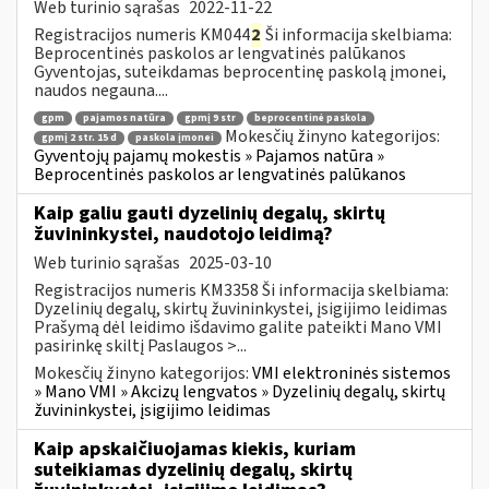
Web turinio sąrašas
2022-11-22
Registracijos numeris KM044
2
Ši informacija skelbiama:
Beprocentinės paskolos ar lengvatinės palūkanos
Gyventojas, suteikdamas beprocentinę paskolą įmonei,
naudos negauna....
gpm
pajamos natūra
gpmį 9 str
beprocentinė paskola
Mokesčių žinyno kategorijos:
gpmį 2 str. 15 d
paskola įmonei
Gyventojų pajamų mokestis » Pajamos natūra »
Beprocentinės paskolos ar lengvatinės palūkanos
Kaip galiu gauti dyzelinių degalų, skirtų
žuvininkystei, naudotojo leidimą?
Web turinio sąrašas
2025-03-10
Registracijos numeris KM3358 Ši informacija skelbiama:
Dyzelinių degalų, skirtų žuvininkystei, įsigijimo leidimas
Prašymą dėl leidimo išdavimo galite pateikti Mano VMI
pasirinkę skiltį Paslaugos >...
Mokesčių žinyno kategorijos:
VMI elektroninės sistemos
» Mano VMI » Akcizų lengvatos » Dyzelinių degalų, skirtų
žuvininkystei, įsigijimo leidimas
Kaip apskaičiuojamas kiekis, kuriam
suteikiamas dyzelinių degalų, skirtų