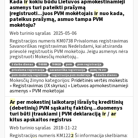
Kada
ir
kokiu būdu Lietuvos apmokestinamieji
asmenys turi pateikti prašymą
įregistruoti...juos PVM mokėtojais
ir
nuo kada,
pateikus prašymą, asmuo tampa PVM
mokėtoju?
Web turinio sąrašas
2025-05-06
Registracijos numeris KM0738 Privalomas registravimas
Savanoriškas registravimas Nedelsdami, kai atsiranda
prievolė registruotis PVM mokėtoju. Jeigu asmenys nėra
įregistruoti Mokesčių mokėtojų...
3 darbo dienas
fr0388
fr0618
pvm
pvm registracija
privaloma registracija
savanoriška registracija
pvmį 76 str
pvm mokėtojų registras
registracija pvm mokėtoju
5 darbo dienos
Mokesčių žinyno kategorijos:
Pridėtinės vertės mokestis
» Registravimas (IX skyrius) » Lietuvos apmokestinamieji
asmenys » PVM mokėtojai
Ar
per mokestinį laikotarpį išrašytų kreditinių
(debetinių) PVM sąskaitų faktūrų...duomenys
turi būti įtraukiami į PVM deklaraciją
ir
/
ar
kitus apskaitos registrus
Web turinio sąrašas
2018-11-22
Registracijos numeris KM122
2
Ši informacija skelbiama: