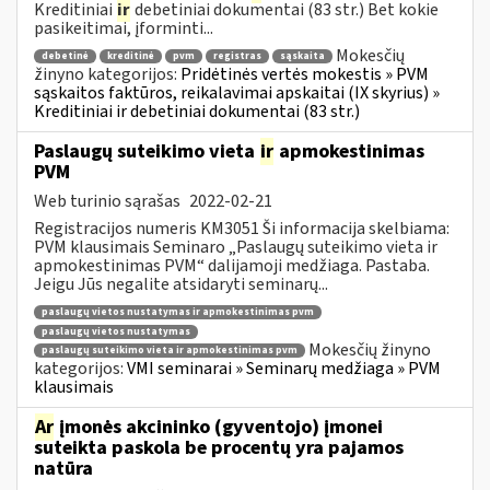
Kreditiniai
ir
debetiniai dokumentai (83 str.) Bet kokie
pasikeitimai, įforminti...
Mokesčių
debetinė
kreditinė
pvm
registras
sąskaita
žinyno kategorijos:
Pridėtinės vertės mokestis » PVM
sąskaitos faktūros, reikalavimai apskaitai (IX skyrius) »
Kreditiniai ir debetiniai dokumentai (83 str.)
Paslaugų suteikimo vieta
ir
apmokestinimas
PVM
Web turinio sąrašas
2022-02-21
Registracijos numeris KM3051 Ši informacija skelbiama:
PVM klausimais Seminaro „Paslaugų suteikimo vieta ir
apmokestinimas PVM“ dalijamoji medžiaga. Pastaba.
Jeigu Jūs negalite atsidaryti seminarų...
paslaugų vietos nustatymas ir apmokestinimas pvm
paslaugų vietos nustatymas
Mokesčių žinyno
paslaugų suteikimo vieta ir apmokestinimas pvm
kategorijos:
VMI seminarai » Seminarų medžiaga » PVM
klausimais
Ar
įmonės akcininko (gyventojo) įmonei
suteikta paskola be procentų yra pajamos
natūra