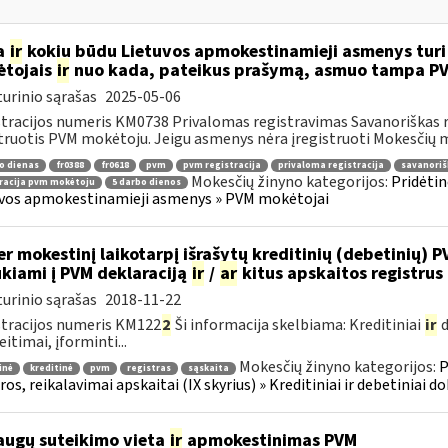
a
ir
kokiu būdu Lietuvos apmokestinamieji asmenys turi p
tojais
ir
nuo kada, pateikus prašymą, asmuo tampa P
urinio sąrašas
2025-05-06
tracijos numeris KM0738 Privalomas registravimas Savanoriškas r
truotis PVM mokėtoju. Jeigu asmenys nėra įregistruoti Mokesčių m
o dienas
fr0388
fr0618
pvm
pvm registracija
privaloma registracija
savanoriš
Mokesčių žinyno kategorijos:
Pridėtin
racija pvm mokėtoju
5 darbo dienos
vos apmokestinamieji asmenys » PVM mokėtojai
r mokestinį laikotarpį išrašytų kreditinių (debetinių) 
ukiami į PVM deklaraciją
ir
/
ar
kitus apskaitos registrus
urinio sąrašas
2018-11-22
tracijos numeris KM122
2
Ši informacija skelbiama: Kreditiniai
ir
d
eitimai, įforminti...
Mokesčių žinyno kategorijos:
P
inė
kreditinė
pvm
registras
sąskaita
ros, reikalavimai apskaitai (IX skyrius) » Kreditiniai ir debetiniai d
augų suteikimo vieta
ir
apmokestinimas PVM