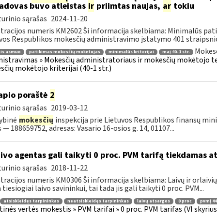
vadovas buvo atleistas
ir
priimtas naujas,
ar
tokiu
urinio sąrašas
2024-11-20
tracijos numeris KM2602 Ši informacija skelbiama: Minimalūs patik
vos Respublikos mokesčių administravimo įstatymo 401 straipsnio 1
Mokesč
nis asmuo
patikimas mokesčių mokėtojas
minimalūs kriterijai
maį 40-1 str.
istravimas » Mokesčių administratoriaus ir mokesčių mokėtojo tei
čių mokėtojo kriterijai (40-1 str.)
apio poraštė
2
urinio sąrašas
2019-03-12
ybinė
mokesčių
inspekcija prie Lietuvos Respublikos finansų mini
 — 188659752, adresas: Vasario 16-osios g. 14, 01107...
ivo agentas gali taikyti 0 proc. PVM tarifą tiekdamas at
urinio sąrašas
2018-11-22
tracijos numeris KM0306 Ši informacija skelbiama: Laivų ir orlaivių
 tiesiogiai laivo savininkui, tai tada jis gali taikyti 0 proc. PVM...
atsiskleidęs tarpininkas
neatsiskleidęs tarpininkas
laivų atsargos
0 proc
pvmį 44
tinės vertės mokestis » PVM tarifai » 0 proc. PVM tarifas (VI skyrius)