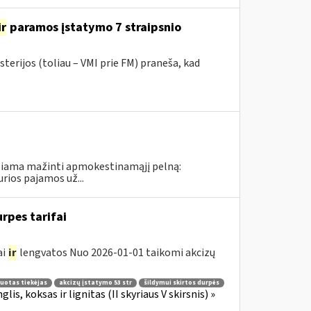
ir
paramos įstatymo 7 straipsnio
terijos (toliau – VMI prie FM) praneša, kad
idžiama mažinti apmokestinamąjį pelną:
rios pajamos už...
rpes tarifai
ai
ir
lengvatos Nuo 2026-01-01 taikomi akcizų
ruotas tiekėjas
akcizų įstatymo 53 str
šildymui skirtos durpės
lis, koksas ir lignitas (II skyriaus V skirsnis) »