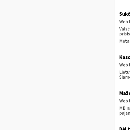
Sukč
Web t
Valst
prisi
Metai
Kaso
Web t
Lietu
Šiame
Mažo
Web t
MB na
pajam
Dėl 