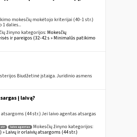
imo mokesčių mokėtojo kriterijai (40-1 str.)
 dalies...
ių žinyno kategorijos:
Mokesčių
sės ir pareigos (32-42 s » Minimalūs patikimo
sterijos Biudžetinė įstaiga. Juridinio asmens
sargas į laivą?
 atsargoms (44 str.) Jei laivo agentas atsargas
Mokesčių žinyno kategorijos:
 str
laivo agentas
 » Laivų ir orlaivių atsargoms (44 str.)