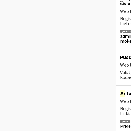
šis 
Web t
Regis
Lietu
juridi
admin
mokes
Pusl
Web t
Valst
kodas
Ar
la
Web t
Regis
tiekia
pvm
Pridė