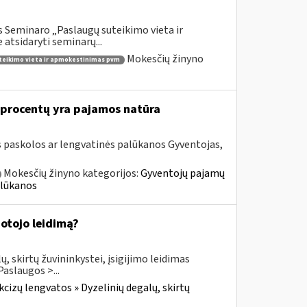
 Seminaro „Paslaugų suteikimo vieta ir
atsidaryti seminarų...
Mokesčių žinyno
teikimo vieta ir apmokestinimas pvm
 procentų yra pajamos natūra
 paskolos ar lengvatinės palūkanos Gyventojas,
Mokesčių žinyno kategorijos:
Gyventojų pajamų
alūkanos
dotojo leidimą?
, skirtų žuvininkystei, įsigijimo leidimas
aslaugos >...
cizų lengvatos » Dyzelinių degalų, skirtų