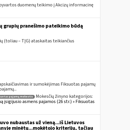
pyvartos duomenų teikimo į Akcizų informacinę
ių grupių pranešimo pateikimo būdą
 (toliau – TĮG) ataskaitas teikiančius
 apskaičiavimas ir sumokėjimas Fiksuotas pajamų
pajamų...
Mokesčių žinyno kategorijos:
suotas pajamų mokestis
ą įsigijusio asmens pajamos (26 str.) » Fiksuotas
vo nubaustas už vieną...iš Lietuvos
yje minėtų...mokėtojo kriterijų, tačiau