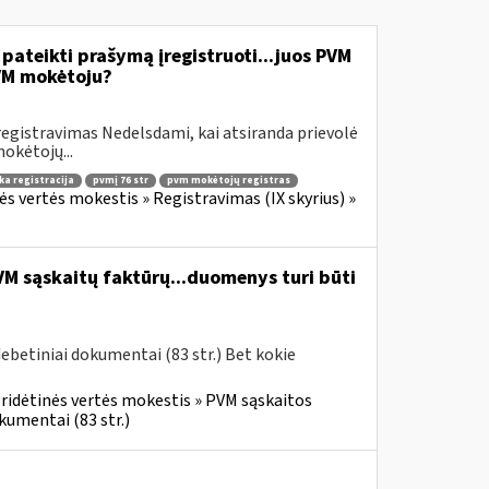
ateikti prašymą įregistruoti...juos PVM
VM mokėtoju?
egistravimas Nedelsdami, kai atsiranda prievolė
okėtojų...
ka registracija
pvmį 76 str
pvm mokėtojų registras
ės vertės mokestis » Registravimas (IX skyrius) »
PVM sąskaitų faktūrų...duomenys turi būti
ebetiniai dokumentai (83 str.) Bet kokie
ridėtinės vertės mokestis » PVM sąskaitos
okumentai (83 str.)