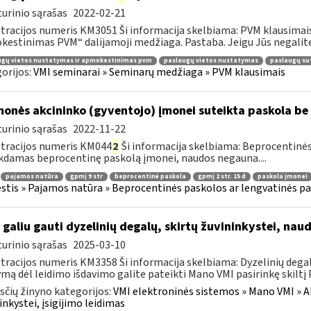
urinio sąrašas
2022-02-21
tracijos numeris KM3051 Ši informacija skelbiama: PVM klausimais
estinimas PVM“ dalijamoji medžiaga. Pastaba. Jeigu Jūs negalite 
ugų vietos nustatymas ir apmokestinimas pvm
paslaugų vietos nustatymas
paslaugų su
orijos:
VMI seminarai » Seminarų medžiaga » PVM klausimais
onės akcininko (gyventojo) įmonei suteikta paskola be
urinio sąrašas
2022-11-22
tracijos numeris KM044
2
Ši informacija skelbiama: Beprocentinės
kdamas beprocentinę paskolą įmonei, naudos negauna....
pajamos natūra
gpmį 9 str
beprocentinė paskola
gpmį 2 str. 15 d
paskola įmonei
tis » Pajamos natūra » Beprocentinės paskolos ar lengvatinės p
 galiu gauti dyzelinių degalų, skirtų žuvininkystei, nau
urinio sąrašas
2025-03-10
tracijos numeris KM3358 Ši informacija skelbiama: Dyzelinių degalų
mą dėl leidimo išdavimo galite pateikti Mano VMI pasirinkę skiltį P
čių žinyno kategorijos:
VMI elektroninės sistemos » Mano VMI » Ak
inkystei, įsigijimo leidimas