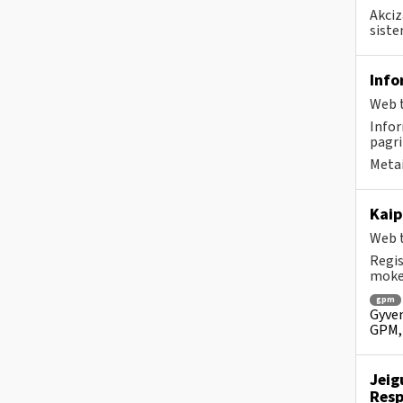
Akciz
siste
Info
Web t
Infor
pagri
Metai
Kaip
Web t
Regis
mokes
gpm
Gyven
GPM, 
Jeig
Resp