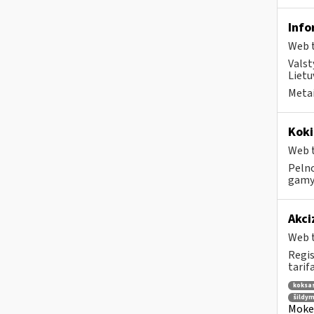
Info
Web t
Valst
Lietu
Metai
Koki
Web t
Pelno
gamyb
Akci
Web t
Regis
tarifa
koksa
šildym
Mokes