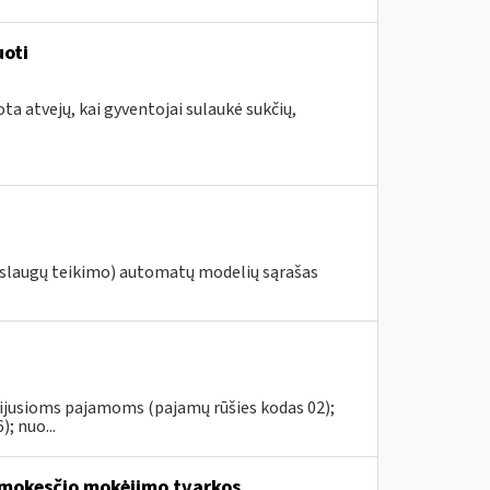
uoti
ta atvejų, kai gyventojai sulaukė sukčių,
slaugų teikimo) automatų modelių sąrašas
usijusioms pajamoms (pajamų rūšies kodas 02);
; nuo...
mokesčio mokėjimo tvarkos