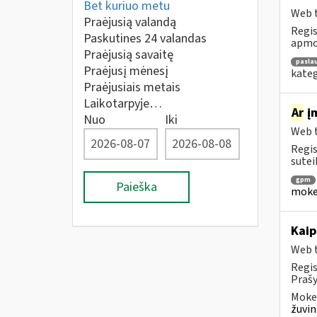
Bet kuriuo metu
Web t
Praėjusią valandą
Regis
Paskutines 24 valandas
apmok
Praėjusią savaitę
pasla
Praėjusį mėnesį
kateg
Praėjusiais metais
Laikotarpyje…
Ar
įm
Nuo
Iki
Web t
Regis
sutei
gpm
Paieška
mokes
Kaip
Web t
Regis
Prašy
Mokes
žuvin