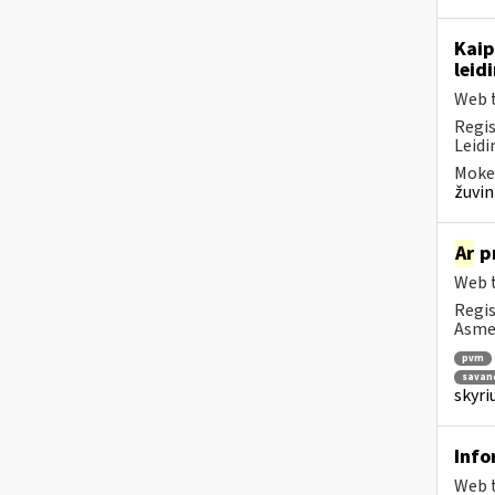
Kaip
leid
Web t
Regis
Leidi
Mokes
žuvin
Ar
pr
Web t
Regis
Asmen
pvm
savano
skyri
Info
Web t