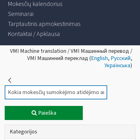
Mokesčių kalendorius
Seminarai
Tarptautinis apmokestinimas
Kontaktai / Apklausa
VMI Machine translation / VMI Машинный перевод /
VMI Машинний переклад (
English
,
Русский
,
Українська
)
Paieška
Kategorijos