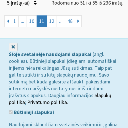
5 Įrašų(-ai)
Rodoma nuo 51 iki 55 iš 236 irašų.
1
...
10
11
12
...
48
Uždaryti
Šioje svetainėje naudojami slapukai
(angl.
cookies). Būtinieji slapukai įdiegiami automatiškai
ir jiems nėra reikalingas Jūsų sutikimas. Taip pat
galite sutikti ir su kitų slapukų naudojimu. Savo
sutikimą bet kada galėsite atšaukti pakeisdami
interneto naršyklės nustatymus ir ištrindami
įrašytus slapukus. Daugiau informacijos
Slapukų
politika
;
Privatumo politika.
Būtinieji slapukai
Naudojami sklandžiam svetainės veikimui ir įgalina