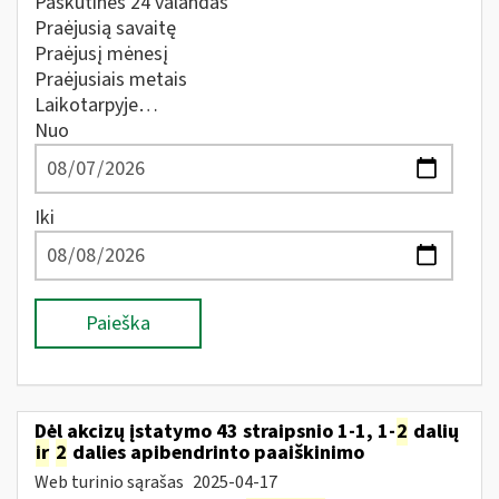
Paskutines 24 valandas
Praėjusią savaitę
Praėjusį mėnesį
Praėjusiais metais
Laikotarpyje…
Nuo
Iki
Paieška
Dėl akcizų įstatymo 43 straipsnio 1-1, 1-
2
dalių
ir
2
dalies apibendrinto paaiškinimo
Web turinio sąrašas
2025-04-17