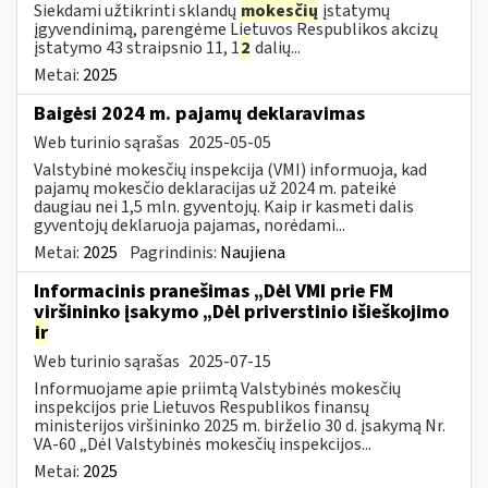
Siekdami užtikrinti sklandų
mokesčių
įstatymų
įgyvendinimą, parengėme Lietuvos Respublikos akcizų
įstatymo 43 straipsnio 11, 1
2
dalių...
Metai:
2025
Baigėsi 2024 m. pajamų deklaravimas
Web turinio sąrašas
2025-05-05
Valstybinė mokesčių inspekcija (VMI) informuoja, kad
pajamų mokesčio deklaracijas už 2024 m. pateikė
daugiau nei 1,5 mln. gyventojų. Kaip ir kasmeti dalis
gyventojų deklaruoja pajamas, norėdami...
Metai:
2025
Pagrindinis:
Naujiena
Informacinis pranešimas „Dėl VMI prie FM
viršininko įsakymo „Dėl priverstinio išieškojimo
ir
Web turinio sąrašas
2025-07-15
Informuojame apie priimtą Valstybinės mokesčių
inspekcijos prie Lietuvos Respublikos finansų
ministerijos viršininko 2025 m. birželio 30 d. įsakymą Nr.
VA-60 „Dėl Valstybinės mokesčių inspekcijos...
Metai:
2025