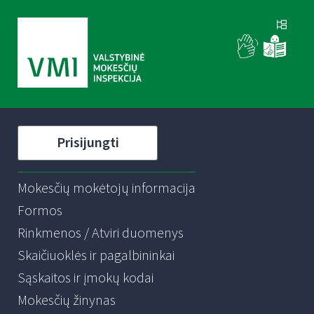
Prisijungti
Mokesčių mokėtojų informacija
Formos
Rinkmenos / Atviri duomenys
Skaičiuoklės ir pagalbininkai
Sąskaitos ir įmokų kodai
Mokesčių žinynas