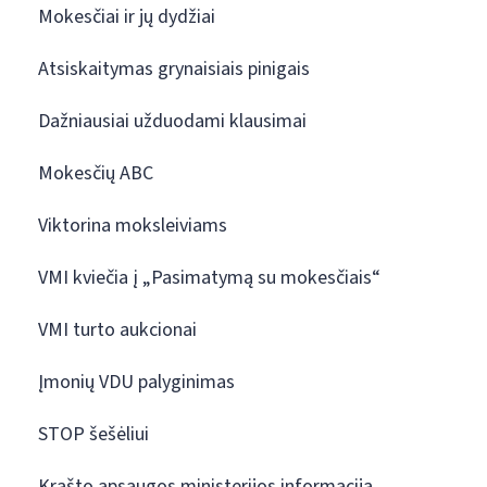
Mokesčiai ir jų dydžiai
Atsiskaitymas grynaisiais pinigais
Dažniausiai užduodami klausimai
Mokesčių ABC
Viktorina moksleiviams
VMI kviečia į „Pasimatymą su mokesčiais“
VMI turto aukcionai
Įmonių VDU palyginimas
STOP šešėliui
Krašto apsaugos ministerijos informacija