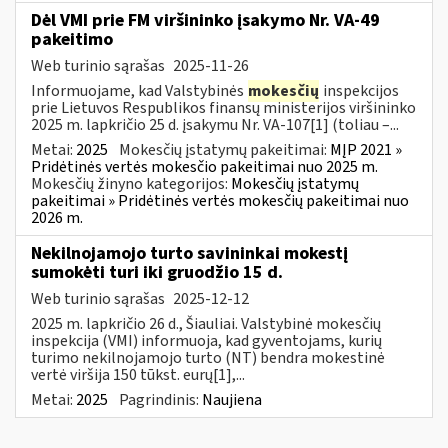
Dėl VMI prie FM viršininko įsakymo Nr. VA-49
pakeitimo
Web turinio sąrašas
2025-11-26
Informuojame, kad Valstybinės
mokesčių
inspekcijos
prie Lietuvos Respublikos finansų ministerijos viršininko
2025 m. lapkričio 25 d. įsakymu Nr. VA-107[1] (toliau –...
Metai:
2025
Mokesčių įstatymų pakeitimai:
MĮP 2021 »
Pridėtinės vertės mokesčio pakeitimai nuo 2025 m.
Mokesčių žinyno kategorijos:
Mokesčių įstatymų
pakeitimai » Pridėtinės vertės mokesčių pakeitimai nuo
2026 m.
Nekilnojamojo turto savininkai mokestį
sumokėti turi iki gruodžio 15 d.
Web turinio sąrašas
2025-12-12
2025 m. lapkričio 26 d., Šiauliai. Valstybinė mokesčių
inspekcija (VMI) informuoja, kad gyventojams, kurių
turimo nekilnojamojo turto (NT) bendra mokestinė
vertė viršija 150 tūkst. eurų[1],...
Metai:
2025
Pagrindinis:
Naujiena