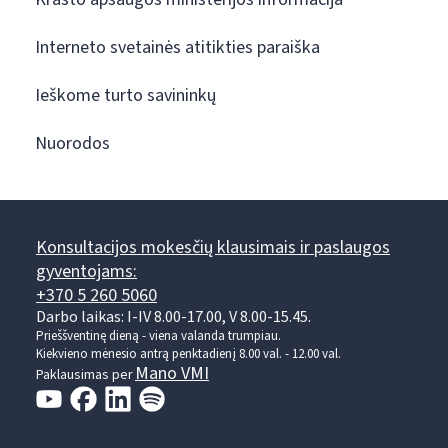
Interneto svetainės atitikties paraiška
Ieškome turto savininkų
Nuorodos
Konsultacijos mokesčių klausimais ir paslaugos
gyventojams:
+370 5 260 5060
Darbo laikas: I-IV 8.00-17.00, V 8.00-15.45.
Prieššventinę dieną - viena valanda trumpiau.
Kiekvieno mėnesio antrą penktadienį 8.00 val. - 12.00 val.
Mano VMI
Paklausimas per