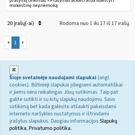
prašymų teikimas » Prašymas atidėti arba išdėstyti
mokestinę nepriemoką
20 Įrašų(-ai)
Rodoma nuo 1 iki 17 iš 17 irašų.
1
Uždaryti
Šioje svetainėje naudojami slapukai
(angl.
cookies). Būtinieji slapukai įdiegiami automatiškai
ir jiems nėra reikalingas Jūsų sutikimas. Taip pat
galite sutikti ir su kitų slapukų naudojimu. Savo
sutikimą bet kada galėsite atšaukti pakeisdami
interneto naršyklės nustatymus ir ištrindami
įrašytus slapukus. Daugiau informacijos
Slapukų
politika
;
Privatumo politika.