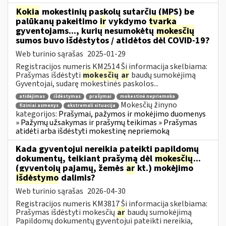
Kokia
mokestinių paskolų sutarčių (MPS) be
palūkanų pakeitimo
ir
vykdymo
tvarka
gyventojams..., kurių nesumokėtų
mokesčių
sumos buvo išdėstytos / atidėtos dėl COVID-19?
Web turinio sąrašas
2025-01-29
Registracijos numeris KM2514 Ši informacija skelbiama:
Prašymas išdėstyti
mokesčių
ar
baudų sumokėjimą
Gyventojai, sudarę mokestinės paskolos...
atidėjimas
išdėstymas
prašymai
mokestinė nepriemoka
Mokesčių žinyno
fiziniai asmenys
ekstremali situacija
kategorijos:
Prašymai, pažymos ir mokėjimo duomenys
» Pažymų užsakymas ir prašymų teikimas » Prašymas
atidėti arba išdėstyti mokestinę nepriemoką
Kada gyventojui nereikia pateikti papildomų
dokumentų, teikiant prašymą dėl
mokesčių
...
(gyventojų pajamų, žemės
ar
kt.) mokėjimo
išdėstymo
dalimis?
Web turinio sąrašas
2026-04-30
Registracijos numeris KM3817 Ši informacija skelbiama:
Prašymas išdėstyti mokesčių
ar
baudų sumokėjimą
Papildomų dokumentų gyventojui pateikti nereikia,