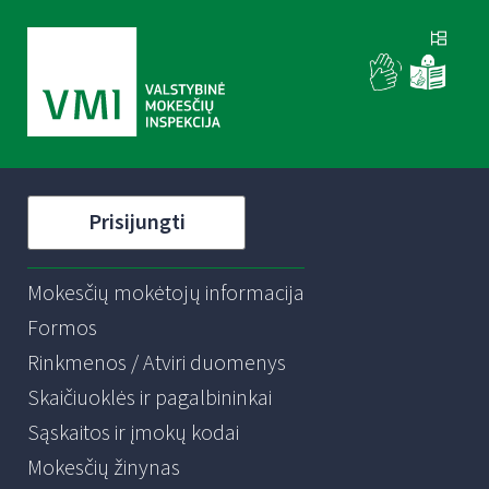
Prisijungti
Mokesčių mokėtojų informacija
Formos
Rinkmenos / Atviri duomenys
Skaičiuoklės ir pagalbininkai
Sąskaitos ir įmokų kodai
Mokesčių žinynas