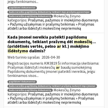
jeigu tenkinamos...
papildomi dokumentai
kada nereikia papildomų dokumentų teikiant mps prašymą gyventojui
Mokesčių žinyno
kada nereikia papildomų dokumentų
kategorijos:
Prašymai, pažymos ir mokėjimo duomenys
» Pažymų užsakymas ir prašymų teikimas » Prašymas
atidėti arba išdėstyti mokestinę nepriemoką
Kada įmonei nereikia pateikti papildomų
dokumentų, teikiant prašymą dėl
mokesčių
...
(pridėtinės vertės, pelno
ar
kt.) mokėjimo
išdėstymo
dalimis?
Web turinio sąrašas
2026-04-30
Registracijos numeris KM3819 Ši informacija skelbiama:
Prašymas išdėstyti mokesčių
ar
baudų sumokėjimą
Papildomų dokumentų įmonei pateikti nereikia, jeigu
tenkinamos visos...
papildomi dokumentai
kada nereikia papildomų dokumentų teikiant prašymą sudaryti mps įmonei
Mokesčių žinyno
kada nereikia papildomų dokumentų
kategorijos:
Prašymai, pažymos ir mokėjimo duomenys
» Pažymų užsakymas ir prašymų teikimas » Prašymas
atidėti arba išdėstyti mokestinę nepriemoką