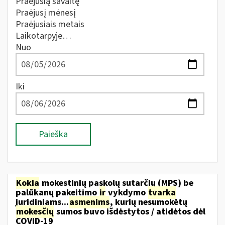
Praėjusią savaitę
Praėjusį mėnesį
Praėjusiais metais
Laikotarpyje…
Nuo
Iki
Paieška
Kokia
mokestinių paskolų sutarčių (MPS) be
palūkanų pakeitimo
ir
vykdymo
tvarka
juridiniams...
asmenims
, kurių nesumokėtų
mokesčių
sumos buvo išdėstytos / atidėtos dėl
COVID-19