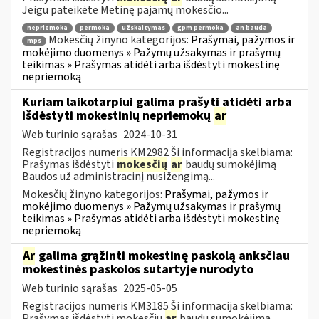
Jeigu pateikėte Metinę pajamų mokesčio...
nepriemoka
permoka
užskaitymas
gpm permoka
an bauda
Mokesčių žinyno kategorijos:
Prašymai, pažymos ir
mps
mokėjimo duomenys » Pažymų užsakymas ir prašymų
teikimas » Prašymas atidėti arba išdėstyti mokestinę
nepriemoką
Kuriam laikotarpiui galima prašyti atidėti arba
išdėstyti mokestinių nepriemokų
ar
Web turinio sąrašas
2024-10-31
Registracijos numeris KM2982 Ši informacija skelbiama:
Prašymas išdėstyti
mokesčių
ar
baudų sumokėjimą
Baudos už administracinį nusižengimą...
Mokesčių žinyno kategorijos:
Prašymai, pažymos ir
mokėjimo duomenys » Pažymų užsakymas ir prašymų
teikimas » Prašymas atidėti arba išdėstyti mokestinę
nepriemoką
Ar
galima grąžinti mokestinę paskolą anksčiau
mokestinės paskolos sutartyje nurodyto
Web turinio sąrašas
2025-05-05
Registracijos numeris KM3185 Ši informacija skelbiama:
Prašymas išdėstyti mokesčių
ar
baudų sumokėjimą