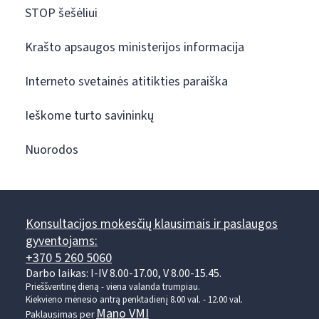
STOP šešėliui
Krašto apsaugos ministerijos informacija
Interneto svetainės atitikties paraiška
Ieškome turto savininkų
Nuorodos
Konsultacijos mokesčių klausimais ir paslaugos
gyventojams:
+370 5 260 5060
Darbo laikas: I-IV 8.00-17.00, V 8.00-15.45.
Prieššventinę dieną - viena valanda trumpiau.
Kiekvieno mėnesio antrą penktadienį 8.00 val. - 12.00 val.
Mano VMI
Paklausimas per