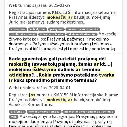
Web turinio sąrašas
2025-01-29
Registracijos numeris KM2513 Ši informacija skelbiama:
Prašymas išdėstyti
mokesčių
ar
baudų sumokėjimą
Juridiniai asmenys, sudarę mokestinės...
atidėjimas
išdėstymas
prašymai
mokestinė nepriemoka
Mokesčių
juridiniai asmenys
išdėstymo tvarka
ekstremali situacija
žinyno kategorijos:
Prašymai, pažymos ir mokėjimo
duomenys » Pažymų užsakymas ir prašymų teikimas »
Prašymas atidėti arba išdėstyti mokestinę nepriemoką
Kada gyventojas gali pateikti prašymą dėl
mokesčių
(gyventojų pajamų, žemės
ar
kt....)
mokėjimo
išdėstymo
dalimis
ar
termino
atidėjimo
?...
Kokia
prašymo pateikimo
tvarka
ir
koks sprendimo priėmimo terminas?
Web turinio sąrašas
2026-04-01
Registraci
jos
numeris KM3150 Ši informacija skelbiama:
Prašymas išdėstyti
mokesčių
ar
baudų sumokėjimą
Aspektas Komentaras...
prašymas
mokestinė nepriemoka
mokestinės nepriemokos atidėjimas
Mokesčių žinyno kategorijos:
Prašymai, pažymos ir
mps
mokėjimo duomenys » Pažymų užsakymas ir prašymų
teikimas » Prašymas atidėti arba išdėstyti mokestinę