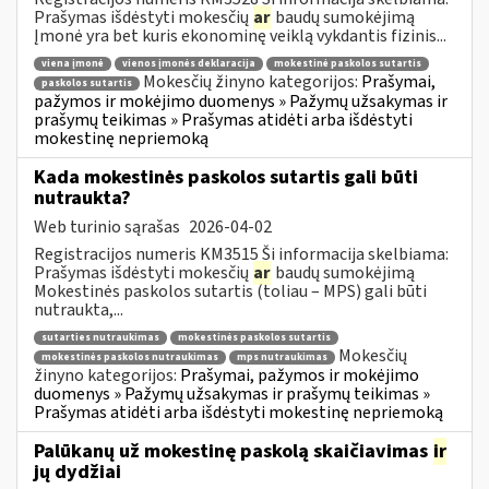
Prašymas išdėstyti mokesčių
ar
baudų sumokėjimą
Įmonė yra bet kuris ekonominę veiklą vykdantis fizinis...
viena įmonė
vienos įmonės deklaracija
mokestinė paskolos sutartis
Mokesčių žinyno kategorijos:
Prašymai,
paskolos sutartis
pažymos ir mokėjimo duomenys » Pažymų užsakymas ir
prašymų teikimas » Prašymas atidėti arba išdėstyti
mokestinę nepriemoką
Kada mokestinės paskolos sutartis gali būti
nutraukta?
Web turinio sąrašas
2026-04-02
Registracijos numeris KM3515 Ši informacija skelbiama:
Prašymas išdėstyti mokesčių
ar
baudų sumokėjimą
Mokestinės paskolos sutartis (toliau – MPS) gali būti
nutraukta,...
sutarties nutraukimas
mokestinės paskolos sutartis
Mokesčių
mokestinės paskolos nutraukimas
mps nutraukimas
žinyno kategorijos:
Prašymai, pažymos ir mokėjimo
duomenys » Pažymų užsakymas ir prašymų teikimas »
Prašymas atidėti arba išdėstyti mokestinę nepriemoką
Palūkanų už mokestinę paskolą skaičiavimas
ir
jų dydžiai