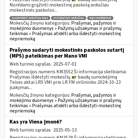
Norėdami grąžinti mokestinę paskolą anksčiau
mokestinės paskolos...
susimokėti anksčiau mps
atsiskaityti anksčiau
mps mokėjimai
Mokesčių žinyno kategorijos:
Prašymai, pažymos ir
mokėjimo duomenys » Pažymų užsakymas ir prašymų
teikimas » Prašymas atidėti arba išdėstyti mokestinę
nepriemoką
Prašymo sudaryti mokestinės paskolos sutartį
(MPS) pateikimas per Mano VMI
Web turinio sąrašas
2025-07-01
Registracijos numeris KM3552 Ši informacija skelbiama:
Prašymas išdėstyti mokesčių
ar
baudų sumokėjimą
Teises aktai LRS VMI prie LR FM viršininko 2024-10-23
įsakymas...
Mokesčių žinyno kategorijos:
Prašymai, pažymos ir
mokėjimo duomenys » Pažymų užsakymas ir prašymų
teikimas » Prašymas atidėti arba išdėstyti mokestinę
nepriemoką
Kas yra Viena Įmonė?
Web turinio sąrašas
2025-05-13
Registracijos numeris KM3528 Ši informacija skelbiama: