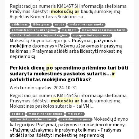
Registracijos numeris KM1457 Ši informacija skelbiama:
Prašymas išdėstyti
mokesčių
ar
baudų sumokėjimą
Aspektas Komentaras Susidūrus su...
atidėjimas
išdėstymas
nauda
mokestinė nepriemoka
administracinis nusižengimas
maį 88 str.
mokestinės paskolos sutartis
bauda už administracinį nusižengimą
supaprastintas procesas
Mokesčių žinyno kategorijos:
Prašymai, pažymos ir
mokėjimo duomenys » Pažymų užsakymas ir prašymų
teikimas » Prašymas atidėti arba išdėstyti mokestinę
nepriemoką
Per kiek dienų
po
sprendimo priėmimo turi būti
sudaryta mokestinės paskolos sutartis...
ir
patvirtintas mokėjimo grafikas?
Web turinio sąrašas
2024-10-31
Registracijos numeris KM1454 Ši informacija skelbiama:
Prašymas išdėstyti
mokesčių
ar
baudų sumokėjimą
Mokestinės paskolos sutartis – tai VMI...
paskola
mokestinė nepriemoka
maį 88 str.
Mokesčių žinyno
mokestinės paskolos sutartis
paskolos sudarymas
kategorijos:
Prašymai, pažymos ir mokėjimo duomenys
» Pažymų užsakymas ir prašymų teikimas » Prašymas
atidėti arba išdėstyti mokestinę nepriemoką