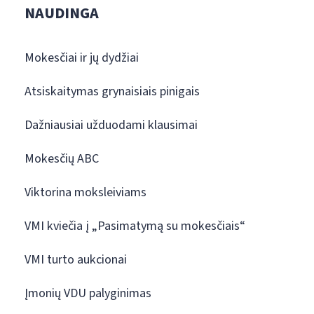
NAUDINGA
Mokesčiai ir jų dydžiai
Atsiskaitymas grynaisiais pinigais
Dažniausiai užduodami klausimai
Mokesčių ABC
Viktorina moksleiviams
VMI kviečia į „Pasimatymą su mokesčiais“
VMI turto aukcionai
Įmonių VDU palyginimas