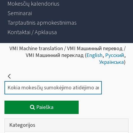
Mokesčių kalendorius
Seminarai
Tarptautinis apmokestinimas
Kontaktai / Apklausa
VMI Machine translation / VMI Машинный перевод /
VMI Машинний переклад (
English
,
Русский
,
Українська
)
Paieška
Kategorijos