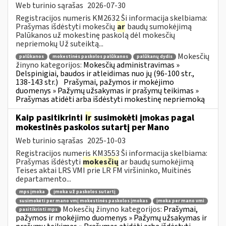
Web turinio sąrašas
2026-07-30
Registracijos numeris KM2632 Ši informacija skelbiama:
Prašymas išdėstyti mokesčių
ar
baudų sumokėjimą
Palūkanos už mokestinę paskolą dėl mokesčių
nepriemokų Už suteiktą...
Mokesčių
palūkanos
mokestinės paskolos palūkanos
palūkanų dydis
žinyno kategorijos:
Mokesčių administravimas »
Delspinigiai, baudos ir atleidimas nuo jų (96-100 str.,
138-143 str.)
Prašymai, pažymos ir mokėjimo
duomenys » Pažymų užsakymas ir prašymų teikimas »
Prašymas atidėti arba išdėstyti mokestinę nepriemoką
Kaip pasitikrinti
ir
susimokėti įmokas pagal
mokestinės paskolos sutartį per Mano
Web turinio sąrašas
2025-10-03
Registracijos numeris KM3553 Ši informacija skelbiama:
Prašymas išdėstyti
mokesčių
ar baudų sumokėjimą
Teises aktai LRS VMI prie LR FM viršininko, Muitinės
departamento...
mps įmoka
įmoka už paskolos sutartį
susimokėti per mano vmį mokestinės paskolos įmokas
įmoka per mano vmi
Mokesčių žinyno kategorijos:
Prašymai,
pasitikrinti mps
pažymos ir mokėjimo duomenys » Pažymų užsakymas ir