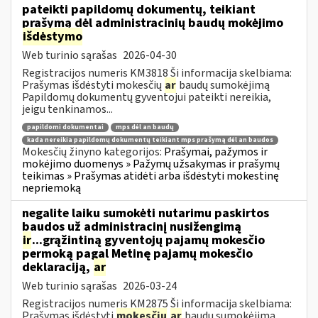
pateikti papildomų dokumentų, teikiant
prašymą dėl administracinių baudų mokėjimo
išdėstymo
Web turinio sąrašas
2026-04-30
Registracijos numeris KM3818 Ši informacija skelbiama:
Prašymas išdėstyti mokesčių
ar
baudų sumokėjimą
Papildomų dokumentų gyventojui pateikti nereikia,
jeigu tenkinamos...
papildomi dokumentai
mps dėl an baudų
kada nereikia papildomų dokumentų teikiant mps prašymą dėl an baudos
Mokesčių žinyno kategorijos:
Prašymai, pažymos ir
mokėjimo duomenys » Pažymų užsakymas ir prašymų
teikimas » Prašymas atidėti arba išdėstyti mokestinę
nepriemoką
negalite laiku sumokėti nutarimu paskirtos
baudos už administracinį nusižengimą
ir
...grąžintiną gyventojų pajamų mokesčio
permoką pagal Metinę pajamų mokesčio
deklaraciją,
ar
Web turinio sąrašas
2026-03-24
Registracijos numeris KM2875 Ši informacija skelbiama:
Prašymas išdėstyti
mokesčių
ar
baudų sumokėjimą