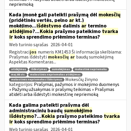
nepriemoką
Kada įmonė gali pateikti prašymą dėl
mokesčių
(pridėtinės vertės, pelno
ar
kt.)
mokėjimo...
išdėstymo
dalimis
ar
termino
atidėjimo
?...
Kokia
prašymo pateikimo
tvarka
ir
koks sprendimo priėmimo terminas?
Web turinio sąrašas
2026-04-01
Registraci
jos
numeris KM1453 Ši informacija skelbiama:
Prašymas išdėstyti
mokesčių
ar
baudų sumokėjimą
Aspektas Komentaras...
atidėjimas
išdėstymas
sumokėjimas
mokestinė nepriemoka
maį 88 str.
mokestinės nepriemokos atidėjimas
Mokesčių žinyno
mokestinės nepriemokos išdėstymas
kategorijos:
Prašymai, pažymos ir mokėjimo duomenys
» Pažymų užsakymas ir prašymų teikimas » Prašymas
atidėti arba išdėstyti mokestinę nepriemoką
Kada galima pateikti prašymą dėl
administracinių baudų
sumokėjimo
išdėstymo
?...
Kokia
prašymo pateikimo
tvarka
ir
koks sprendimo priėmimo terminas?
Web turinio sąrašas
2026-04-01