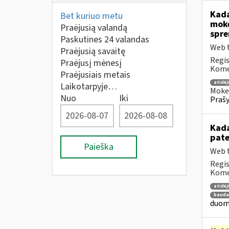
Kada
Bet kuriuo metu
mokė
Praėjusią valandą
spre
Paskutines 24 valandas
Web t
Praėjusią savaitę
Regis
Praėjusį mėnesį
Komen
Praėjusiais metais
atidė
Laikotarpyje…
Mokes
Nuo
Iki
Prašy
Kada
pat
Paieška
Web t
Regis
Komen
atidė
bauda
duome