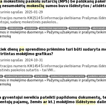
ia
mokestinių paskolų sutarčių (MPS) be palūkanų pake
ų nesumokėtų
mokesčių
sumos buvo išdėstytos / atidėt
urinio sąrašas
2025-01-29
tracijos numeris KM2514 Ši informacija skelbiama: Prašymas išdė
tojai, sudarę mokestinės paskolos...
jimas
išdėstymas
prašymai
mokestinė nepriemoka
fiziniai asmenys
ekstremali 
os ir mokėjimo duomenys » Pažymų užsakymas ir prašymų teikima
iemoką
kiek dienų
po
sprendimo priėmimo turi būti sudaryta mok
irtintas mokėjimo grafikas?
urinio sąrašas
2024-10-31
tracijos numeris KM1454 Ši informacija skelbiama: Prašymas išdė
tinės paskolos sutartis – tai VMI...
la
mokestinė nepriemoka
maį 88 str.
mokestinės paskolos sutartis
paskolos sudar
os ir mokėjimo duomenys » Pažymų užsakymas ir prašymų teikima
iemoką
 gyventojui nereikia pateikti papildomų dokumentų, t
entojų pajamų, žemės
ar
kt.) mokėjimo
išdėstymo
dali