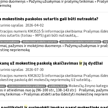
imo duomenys » Pažymų užsakymas ir prašymų teikimas » Prašyma
iemoką
 mokestinės paskolos sutartis gali būti nutraukta?
urinio sąrašas
2026-04-02
tracijos numeris KM3515 Ši informacija skelbiama: Prašymas išdė
los sutartis (toliau – MPS) gali būti nutraukta,...
ties nutraukimas
mokestinės paskolos sutartis
mokestinės paskolos nutraukimas
mps
mai, pažymos ir mokėjimo duomenys » Pažymų užsakymas ir prašym
stinę nepriemoką
kanų už mokestinę paskolą skaičiavimas
ir
jų dydžiai
urinio sąrašas
2026-07-30
tracijos numeris KM2632 Ši informacija skelbiama: Prašymas išdė
kestinę paskolą dėl mokesčių nepriemokų Už suteiktą...
Mokesčių žinyno kategor
anos
mokestinės paskolos palūkanos
palūkanų dydis
s ir atleidimas nuo jų (96-100 str., 138-143 str.)
Prašymai, pažymo
mų teikimas » Prašymas atidėti arba išdėstyti mokestinę neprie
 pasitikrinti
ir
susimokėti įmokas pagal mokestinės pask