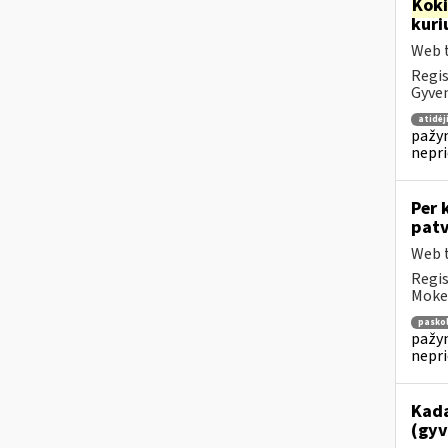
Kok
kuri
Web t
Regis
Gyven
atidė
pažym
nepr
Per 
patv
Web t
Regis
Mokes
pasko
pažym
nepr
Kada
(gyv