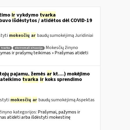
itimo
ir
vykdymo
tvarka
uvo išdėstytos / atidėtos dėl COVID-19
styti
mokesčių
ar
baudų sumokėjimą Juridiniai
Mokesčių žinyno
 tvarka
ekstremali situacija
mas ir prašymų teikimas » Prašymas atidėti
tojų pajamų, žemės
ar
kt....) mokėjimo
ateikimo
tvarka
ir
koks sprendimo
styti
mokesčių
ar
baudų sumokėjimą Aspektas
žinyno kategorijos:
Prašymai, pažymos ir
s atidėti arba išdėstyti mokestinę