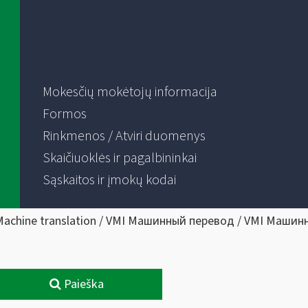
Mokesčių mokėtojų informacija
Formos
Rinkmenos / Atviri duomenys
Skaičiuoklės ir pagalbininkai
Sąskaitos ir įmokų kodai
Machine translation / VMI Машинный перевод / VMI Машин
Paieška