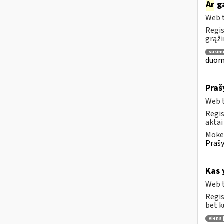
Ar
ga
Web t
Regis
grąži
susim
duome
Praš
Web t
Regis
aktai
Mokes
Prašy
Kas 
Web t
Regis
bet k
viena