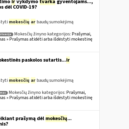
itimo
ir
vykdymo
tvarka
gyventojams...,
os dėl COVID-19?
styti
mokesčių
ar
baudų sumokėjimą
Mokesčių žinyno kategorijos:
Prašymai,
situacija
s » Prašymas atidėti arba išdėstyti mokestinę
estinės paskolos sutartis...
ir
styti
mokesčių
ar
baudų sumokėjimą
Mokesčių žinyno kategorijos:
Prašymai,
ymas
s » Prašymas atidėti arba išdėstyti mokestinę
eikiant prašymą dėl
mokesčių
...
mis?