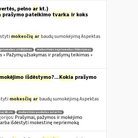
vertės, pelno
ar
kt.)
a
prašymo pateikimo
tvarka
ir
koks
styti
mokesčių
ar
baudų sumokėjimą Aspektas
priemokos atidėjimas
mokestinės nepriemokos išdėstymas
 » Pažymų užsakymas ir prašymų teikimas »
mokėjimo
išdėstymo
?...
Kokia
prašymo
styti
mokesčių
ar
baudų sumokėjimą Aspektas
aį 88 str.
mokestinės paskolos sutartis
orijos:
Prašymai, pažymos ir mokėjimo
 arba išdėstyti mokestinę nepriemoką