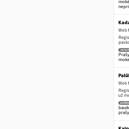
mokėj
nepr
Kada
Web t
Regis
pasko
sutar
Prašy
moke
Palū
Web t
Regis
už mo
palūk
baudo
prašy
Kaip