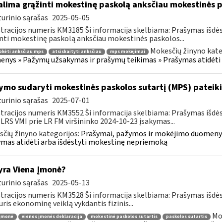
lima grąžinti mokestinę paskolą anksčiau mokestinės p
urinio sąrašas
2025-05-05
tracijos numeris KM3185 Ši informacija skelbiama: Prašymas išdė
nti mokestinę paskolą anksčiau mokestinės paskolos...
Mokesčių žinyno kate
okėti anksčiau mps
atsiskaityti anksčiau
mps mokėjimai
nys » Pažymų užsakymas ir prašymų teikimas » Prašymas atidėti
ymo sudaryti mokestinės paskolos sutartį (MPS) pateik
urinio sąrašas
2025-07-01
tracijos numeris KM3552 Ši informacija skelbiama: Prašymas išdė
 LRS VMI prie LR FM viršininko 2024-10-23 įsakymas...
čių žinyno kategorijos:
Prašymai, pažymos ir mokėjimo duomenys
mas atidėti arba išdėstyti mokestinę nepriemoką
yra Viena Įmonė?
urinio sąrašas
2025-05-13
tracijos numeris KM3528 Ši informacija skelbiama: Prašymas išdė
uris ekonominę veiklą vykdantis fizinis...
Mo
 įmonė
vienos įmonės deklaracija
mokestinė paskolos sutartis
paskolos sutartis