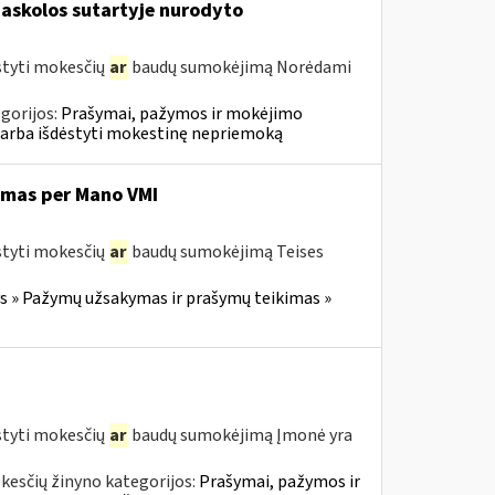
askolos sutartyje nurodyto
styti mokesčių
ar
baudų sumokėjimą Norėdami
gorijos:
Prašymai, pažymos ir mokėjimo
 arba išdėstyti mokestinę nepriemoką
imas per Mano VMI
styti mokesčių
ar
baudų sumokėjimą Teises
 » Pažymų užsakymas ir prašymų teikimas »
styti mokesčių
ar
baudų sumokėjimą Įmonė yra
kesčių žinyno kategorijos:
Prašymai, pažymos ir