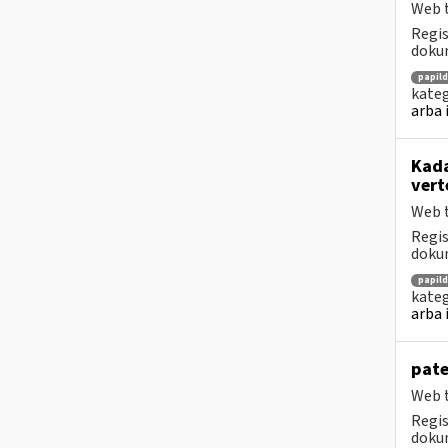
Web t
Regis
dokum
papil
kateg
arba 
Kada
vert
Web t
Regis
dokum
papil
kateg
arba 
pate
Web t
Regis
dokum