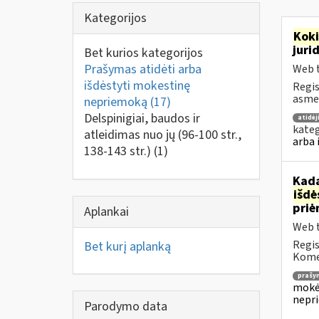
Kategorijos
Kok
juri
Bet kurios kategorijos
Prašymas atidėti arba
Web t
išdėstyti mokestinę
Regis
asmen
nepriemoką
(17)
Delspinigiai, baudos ir
atidė
kateg
atleidimas nuo jų (96-100 str.,
arba 
138-143 str.)
(1)
Kada
išd
priė
Aplankai
Web t
Regis
Bet kurį aplanką
Komen
prašy
mokėj
nepr
Parodymo data