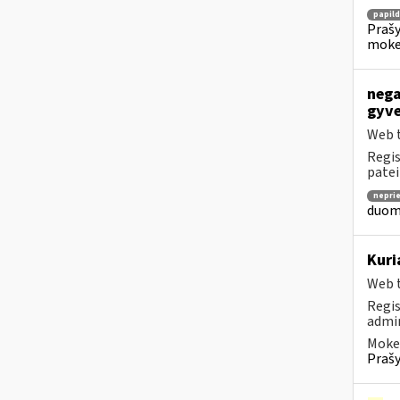
papil
Prašy
moke
nega
gyve
Web t
Regis
patei
nepri
duome
Kuri
Web t
Regis
admin
Mokes
Prašy