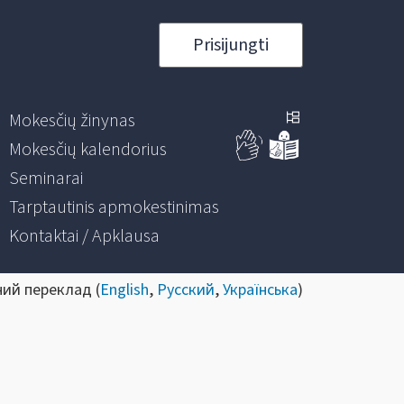
Prisijungti
Mokesčių žinynas
Mokesčių kalendorius
Seminarai
Tarptautinis apmokestinimas
Kontaktai / Apklausa
ний переклад (
English
,
Русский
,
Українська
)