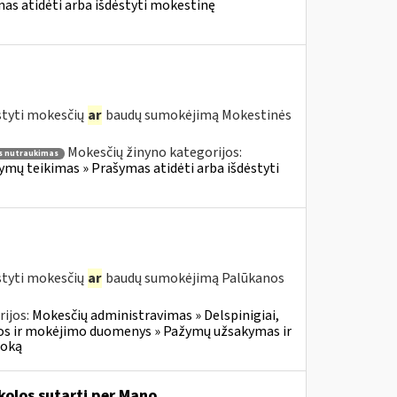
s atidėti arba išdėstyti mokestinę
styti mokesčių
ar
baudų sumokėjimą Mokestinės
Mokesčių žinyno kategorijos:
 nutraukimas
ų teikimas » Prašymas atidėti arba išdėstyti
styti mokesčių
ar
baudų sumokėjimą Palūkanos
ijos:
Mokesčių administravimas » Delspinigiai,
s ir mokėjimo duomenys » Pažymų užsakymas ir
moką
olos sutartį per Mano