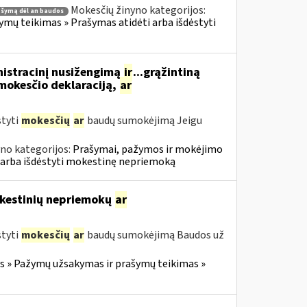
Mokesčių žinyno kategorijos:
ašymą dėl an baudos
ų teikimas » Prašymas atidėti arba išdėstyti
nistracinį nusižengimą
ir
...grąžintiną
okesčio deklaraciją,
ar
styti
mokesčių
ar
baudų sumokėjimą Jeigu
no kategorijos:
Prašymai, pažymos ir mokėjimo
 arba išdėstyti mokestinę nepriemoką
mokestinių nepriemokų
ar
styti
mokesčių
ar
baudų sumokėjimą Baudos už
 » Pažymų užsakymas ir prašymų teikimas »