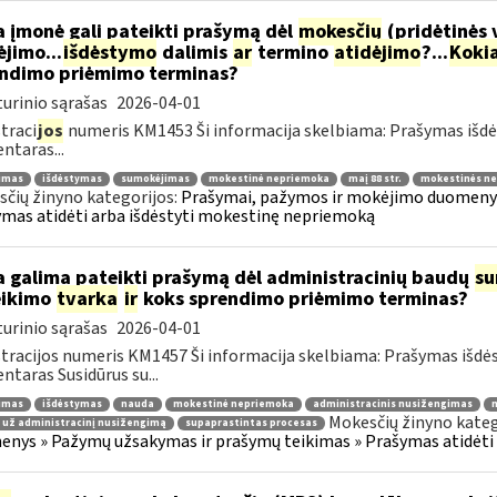
 įmonė gali pateikti prašymą dėl
mokesčių
(pridėtinės 
jimo...
išdėstymo
dalimis
ar
termino
atidėjimo
?...
Koki
ndimo priėmimo terminas?
urinio sąrašas
2026-04-01
traci
jos
numeris KM1453 Ši informacija skelbiama: Prašymas išdė
taras...
jimas
išdėstymas
sumokėjimas
mokestinė nepriemoka
maį 88 str.
mokestinės ne
čių žinyno kategorijos:
Prašymai, pažymos ir mokėjimo duomenys
mas atidėti arba išdėstyti mokestinę nepriemoką
 galima pateikti prašymą dėl administracinių baudų
su
eikimo
tvarka
ir
koks sprendimo priėmimo terminas?
urinio sąrašas
2026-04-01
tracijos numeris KM1457 Ši informacija skelbiama: Prašymas išdė
taras Susidūrus su...
jimas
išdėstymas
nauda
mokestinė nepriemoka
administracinis nusižengimas
m
Mokesčių žinyno kateg
 už administracinį nusižengimą
supaprastintas procesas
nys » Pažymų užsakymas ir prašymų teikimas » Prašymas atidėti