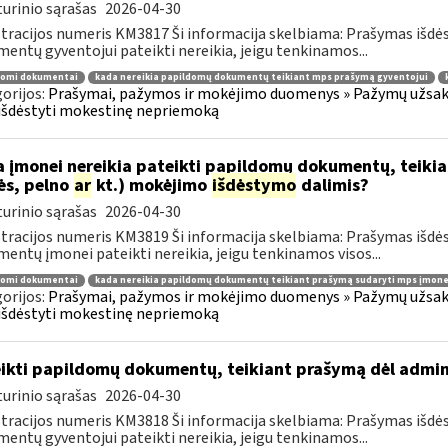
urinio sąrašas
2026-04-30
tracijos numeris KM3817 Ši informacija skelbiama: Prašymas išdė
entų gyventojui pateikti nereikia, jeigu tenkinamos...
domi dokumentai
kada nereikia papildomų dokumentų teikiant mps prašymą gyventojui
orijos:
Prašymai, pažymos ir mokėjimo duomenys » Pažymų užsaky
išdėstyti mokestinę nepriemoką
 įmonei nereikia pateikti papildomų dokumentų, teiki
ės, pelno
ar
kt.) mokėjimo
išdėstymo
dalimis?
urinio sąrašas
2026-04-30
tracijos numeris KM3819 Ši informacija skelbiama: Prašymas išdė
entų įmonei pateikti nereikia, jeigu tenkinamos visos...
domi dokumentai
kada nereikia papildomų dokumentų teikiant prašymą sudaryti mps įmone
orijos:
Prašymai, pažymos ir mokėjimo duomenys » Pažymų užsaky
išdėstyti mokestinę nepriemoką
ikti papildomų dokumentų, teikiant prašymą dėl admi
urinio sąrašas
2026-04-30
tracijos numeris KM3818 Ši informacija skelbiama: Prašymas išdė
entų gyventojui pateikti nereikia, jeigu tenkinamos...