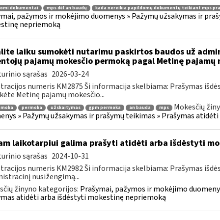
domi dokumentai
mps dėl an baudų
kada nereikia papildomų dokumentų teikiant mps pr
mai, pažymos ir mokėjimo duomenys » Pažymų užsakymas ir prašym
stinę nepriemoką
lite laiku sumokėti nutarimu paskirtos baudos už admi
ntojų pajamų mokesčio permoką pagal Metinę pajamų m
urinio sąrašas
2026-03-24
tracijos numeris KM2875 Ši informacija skelbiama: Prašymas išdė
kėte Metinę pajamų mokesčio...
Mokesčių žiny
emoka
permoka
užskaitymas
gpm permoka
an bauda
mps
nys » Pažymų užsakymas ir prašymų teikimas » Prašymas atidėti
am laikotarpiui galima prašyti atidėti arba išdėstyti 
urinio sąrašas
2024-10-31
tracijos numeris KM2982 Ši informacija skelbiama: Prašymas išdė
istracinį nusižengimą...
čių žinyno kategorijos:
Prašymai, pažymos ir mokėjimo duomenys
mas atidėti arba išdėstyti mokestinę nepriemoką