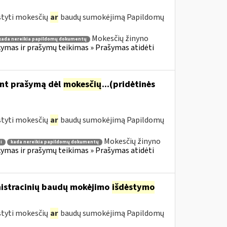
styti mokesčių
ar
baudų sumokėjimą Papildomų
Mokesčių žinyno
kada nereikia papildomų dokumentų
mas ir prašymų teikimas » Prašymas atidėti
ant prašymą dėl
mokesčių
...(pridėtinės
styti mokesčių
ar
baudų sumokėjimą Papildomų
Mokesčių žinyno
i
kada nereikia papildomų dokumentų
mas ir prašymų teikimas » Prašymas atidėti
nistracinių baudų mokėjimo
išdėstymo
styti mokesčių
ar
baudų sumokėjimą Papildomų