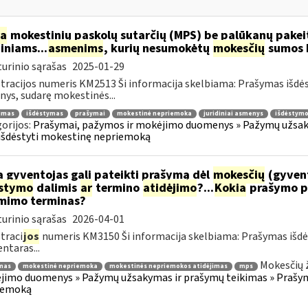
ia
mokestinių paskolų sutarčių (MPS) be palūkanų pake
diniams...
asmenims
, kurių nesumokėtų
mokesčių
sumos b
urinio sąrašas
2025-01-29
tracijos numeris KM2513 Ši informacija skelbiama: Prašymas išdė
ys, sudarę mokestinės...
jimas
išdėstymas
prašymai
mokestinė nepriemoka
juridiniai asmenys
išdėstymo
orijos:
Prašymai, pažymos ir mokėjimo duomenys » Pažymų užsaky
išdėstyti mokestinę nepriemoką
 gyventojas gali pateikti prašymą dėl
mokesčių
(gyven
ėstymo
dalimis
ar
termino
atidėjimo
?...
Kokia
prašymo p
mimo terminas?
urinio sąrašas
2026-04-01
traci
jos
numeris KM3150 Ši informacija skelbiama: Prašymas išdė
taras...
Mokesčių 
mas
mokestinė nepriemoka
mokestinės nepriemokos atidėjimas
mps
imo duomenys » Pažymų užsakymas ir prašymų teikimas » Prašyma
iemoką