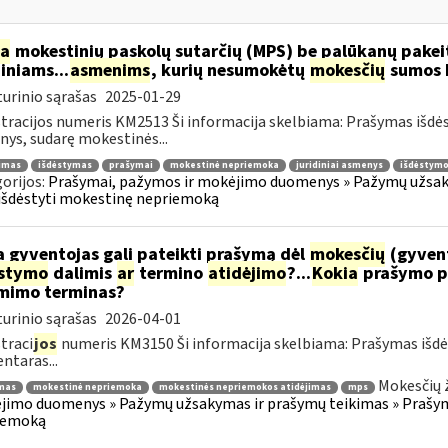
ia
mokestinių paskolų sutarčių (MPS) be palūkanų pake
diniams...
asmenims
, kurių nesumokėtų
mokesčių
sumos b
urinio sąrašas
2025-01-29
tracijos numeris KM2513 Ši informacija skelbiama: Prašymas išdė
ys, sudarę mokestinės...
jimas
išdėstymas
prašymai
mokestinė nepriemoka
juridiniai asmenys
išdėstymo
orijos:
Prašymai, pažymos ir mokėjimo duomenys » Pažymų užsaky
išdėstyti mokestinę nepriemoką
 gyventojas gali pateikti prašymą dėl
mokesčių
(gyven
ėstymo
dalimis
ar
termino
atidėjimo
?...
Kokia
prašymo p
mimo terminas?
urinio sąrašas
2026-04-01
traci
jos
numeris KM3150 Ši informacija skelbiama: Prašymas išdė
taras...
Mokesčių 
mas
mokestinė nepriemoka
mokestinės nepriemokos atidėjimas
mps
imo duomenys » Pažymų užsakymas ir prašymų teikimas » Prašyma
iemoką