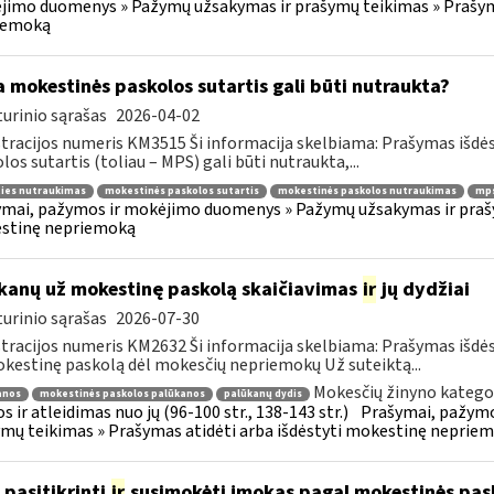
imo duomenys » Pažymų užsakymas ir prašymų teikimas » Prašyma
iemoką
 mokestinės paskolos sutartis gali būti nutraukta?
urinio sąrašas
2026-04-02
tracijos numeris KM3515 Ši informacija skelbiama: Prašymas išdė
los sutartis (toliau – MPS) gali būti nutraukta,...
ties nutraukimas
mokestinės paskolos sutartis
mokestinės paskolos nutraukimas
mps
mai, pažymos ir mokėjimo duomenys » Pažymų užsakymas ir prašym
stinę nepriemoką
kanų už mokestinę paskolą skaičiavimas
ir
jų dydžiai
urinio sąrašas
2026-07-30
tracijos numeris KM2632 Ši informacija skelbiama: Prašymas išdė
kestinę paskolą dėl mokesčių nepriemokų Už suteiktą...
Mokesčių žinyno kategor
anos
mokestinės paskolos palūkanos
palūkanų dydis
s ir atleidimas nuo jų (96-100 str., 138-143 str.)
Prašymai, pažymo
mų teikimas » Prašymas atidėti arba išdėstyti mokestinę neprie
 pasitikrinti
ir
susimokėti įmokas pagal mokestinės pask