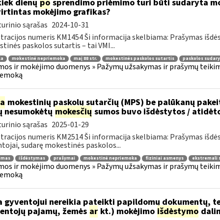
kiek dienų
po
sprendimo priėmimo turi būti sudaryta mok
irtintas mokėjimo grafikas?
urinio sąrašas
2024-10-31
tracijos numeris KM1454 Ši informacija skelbiama: Prašymas išdė
tinės paskolos sutartis – tai VMI...
la
mokestinė nepriemoka
maį 88 str.
mokestinės paskolos sutartis
paskolos sudar
os ir mokėjimo duomenys » Pažymų užsakymas ir prašymų teikima
iemoką
ia
mokestinių paskolų sutarčių (MPS) be palūkanų pake
ų nesumokėtų
mokesčių
sumos buvo išdėstytos / atidėt
urinio sąrašas
2025-01-29
tracijos numeris KM2514 Ši informacija skelbiama: Prašymas išdė
tojai, sudarę mokestinės paskolos...
jimas
išdėstymas
prašymai
mokestinė nepriemoka
fiziniai asmenys
ekstremali 
os ir mokėjimo duomenys » Pažymų užsakymas ir prašymų teikima
iemoką
 gyventojui nereikia pateikti papildomų dokumentų, t
entojų pajamų, žemės
ar
kt.) mokėjimo
išdėstymo
dali