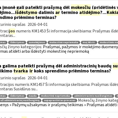
 įmonė gali pateikti prašymą dėl
mokesčių
(pridėtinės 
jimo...
išdėstymo
dalimis
ar
termino
atidėjimo
?...
Koki
ndimo priėmimo terminas?
urinio sąrašas
2026-04-01
traci
jos
numeris KM1453 Ši informacija skelbiama: Prašymas išdė
taras...
jimas
išdėstymas
sumokėjimas
mokestinė nepriemoka
maį 88 str.
mokestinės ne
čių žinyno kategorijos:
Prašymai, pažymos ir mokėjimo duomenys
mas atidėti arba išdėstyti mokestinę nepriemoką
 galima pateikti prašymą dėl administracinių baudų
su
eikimo
tvarka
ir
koks sprendimo priėmimo terminas?
urinio sąrašas
2026-04-01
tracijos numeris KM1457 Ši informacija skelbiama: Prašymas išdė
taras Susidūrus su...
jimas
išdėstymas
nauda
mokestinė nepriemoka
administracinis nusižengimas
m
Mokesčių žinyno kateg
 už administracinį nusižengimą
supaprastintas procesas
nys » Pažymų užsakymas ir prašymų teikimas » Prašymas atidėti