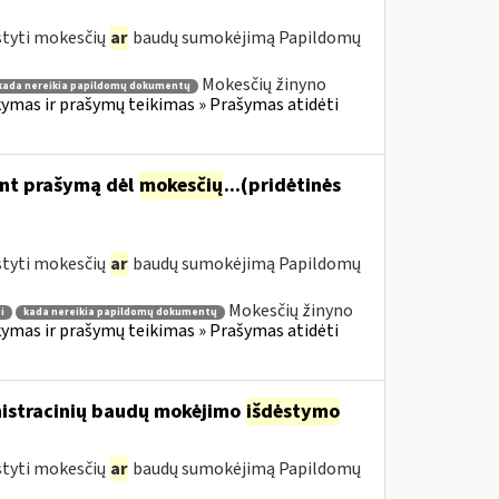
styti mokesčių
ar
baudų sumokėjimą Papildomų
Mokesčių žinyno
kada nereikia papildomų dokumentų
mas ir prašymų teikimas » Prašymas atidėti
ant prašymą dėl
mokesčių
...(pridėtinės
styti mokesčių
ar
baudų sumokėjimą Papildomų
Mokesčių žinyno
i
kada nereikia papildomų dokumentų
mas ir prašymų teikimas » Prašymas atidėti
nistracinių baudų mokėjimo
išdėstymo
styti mokesčių
ar
baudų sumokėjimą Papildomų