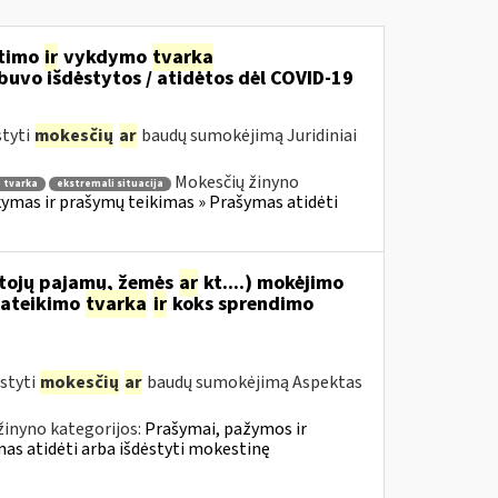
itimo
ir
vykdymo
tvarka
uvo išdėstytos / atidėtos dėl COVID-19
styti
mokesčių
ar
baudų sumokėjimą Juridiniai
Mokesčių žinyno
 tvarka
ekstremali situacija
mas ir prašymų teikimas » Prašymas atidėti
tojų pajamų, žemės
ar
kt....) mokėjimo
ateikimo
tvarka
ir
koks sprendimo
styti
mokesčių
ar
baudų sumokėjimą Aspektas
žinyno kategorijos:
Prašymai, pažymos ir
s atidėti arba išdėstyti mokestinę