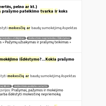
vertės, pelno
ar
kt.)
a
prašymo pateikimo
tvarka
ir
koks
styti
mokesčių
ar
baudų sumokėjimą Aspektas
priemokos atidėjimas
mokestinės nepriemokos išdėstymas
 » Pažymų užsakymas ir prašymų teikimas »
mokėjimo
išdėstymo
?...
Kokia
prašymo
styti
mokesčių
ar
baudų sumokėjimą Aspektas
aį 88 str.
mokestinės paskolos sutartis
orijos:
Prašymai, pažymos ir mokėjimo
 arba išdėstyti mokestinę nepriemoką