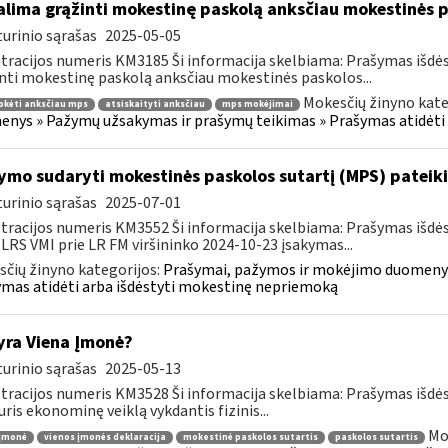
lima grąžinti mokestinę paskolą anksčiau mokestinės p
urinio sąrašas
2025-05-05
tracijos numeris KM3185 Ši informacija skelbiama: Prašymas išdė
nti mokestinę paskolą anksčiau mokestinės paskolos...
Mokesčių žinyno kate
okėti anksčiau mps
atsiskaityti anksčiau
mps mokėjimai
nys » Pažymų užsakymas ir prašymų teikimas » Prašymas atidėti
ymo sudaryti mokestinės paskolos sutartį (MPS) pateik
urinio sąrašas
2025-07-01
tracijos numeris KM3552 Ši informacija skelbiama: Prašymas išdė
 LRS VMI prie LR FM viršininko 2024-10-23 įsakymas...
čių žinyno kategorijos:
Prašymai, pažymos ir mokėjimo duomenys
mas atidėti arba išdėstyti mokestinę nepriemoką
yra Viena Įmonė?
urinio sąrašas
2025-05-13
tracijos numeris KM3528 Ši informacija skelbiama: Prašymas išdė
uris ekonominę veiklą vykdantis fizinis...
Mo
 įmonė
vienos įmonės deklaracija
mokestinė paskolos sutartis
paskolos sutartis