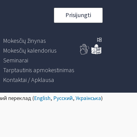
Prisijungti
Mokesčių žinynas
Mokesčių kalendorius
Seminarai
Tarptautinis apmokestinimas
Kontaktai / Apklausa
ний переклад (
English
,
Русский
,
Українська
)