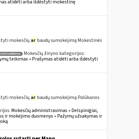
s atidėti arba išdėstyti mokestinę
styti mokesčių
ar
baudų sumokėjimą Mokestinės
Mokesčių žinyno kategorijos:
 nutraukimas
ų teikimas » Prašymas atidėti arba išdėstyti
styti mokesčių
ar
baudų sumokėjimą Palūkanos
ijos:
Mokesčių administravimas » Delspinigiai,
s ir mokėjimo duomenys » Pažymų užsakymas ir
moką
olos sutartį per Mano