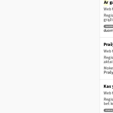
Ar
ga
Web t
Regis
grąži
susim
duome
Praš
Web t
Regis
aktai
Mokes
Prašy
Kas 
Web t
Regis
bet k
viena