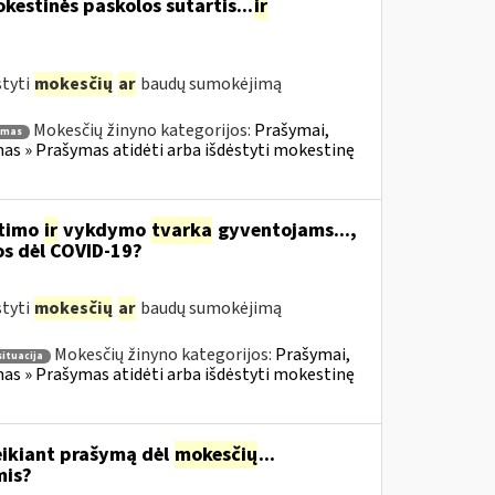
estinės paskolos sutartis...
ir
styti
mokesčių
ar
baudų sumokėjimą
Mokesčių žinyno kategorijos:
Prašymai,
ymas
s » Prašymas atidėti arba išdėstyti mokestinę
itimo
ir
vykdymo
tvarka
gyventojams...,
os dėl COVID-19?
styti
mokesčių
ar
baudų sumokėjimą
Mokesčių žinyno kategorijos:
Prašymai,
situacija
s » Prašymas atidėti arba išdėstyti mokestinę
eikiant prašymą dėl
mokesčių
...
mis?