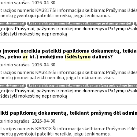
urinio sąrašas
2026-04-30
tracijos numeris KM3817 Ši informacija skelbiama: Prašymas išdė
entų gyventojui pateikti nereikia, jeigu tenkinamos...
domi dokumentai
kada nereikia papildomų dokumentų teikiant mps prašymą gyventojui
orijos:
Prašymai, pažymos ir mokėjimo duomenys » Pažymų užsaky
išdėstyti mokestinę nepriemoką
 įmonei nereikia pateikti papildomų dokumentų, teiki
ės, pelno
ar
kt.) mokėjimo
išdėstymo
dalimis?
urinio sąrašas
2026-04-30
tracijos numeris KM3819 Ši informacija skelbiama: Prašymas išdė
entų įmonei pateikti nereikia, jeigu tenkinamos visos...
domi dokumentai
kada nereikia papildomų dokumentų teikiant prašymą sudaryti mps įmone
orijos:
Prašymai, pažymos ir mokėjimo duomenys » Pažymų užsaky
išdėstyti mokestinę nepriemoką
ikti papildomų dokumentų, teikiant prašymą dėl admi
urinio sąrašas
2026-04-30
tracijos numeris KM3818 Ši informacija skelbiama: Prašymas išdė
entų gyventojui pateikti nereikia, jeigu tenkinamos...