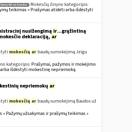
Mokesčių žinyno kategorijos:
ašymą dėl an baudos
ų teikimas » Prašymas atidėti arba išdėstyti
nistracinį nusižengimą
ir
...grąžintiną
okesčio deklaraciją,
ar
styti
mokesčių
ar
baudų sumokėjimą Jeigu
no kategorijos:
Prašymai, pažymos ir mokėjimo
 arba išdėstyti mokestinę nepriemoką
mokestinių nepriemokų
ar
styti
mokesčių
ar
baudų sumokėjimą Baudos už
 » Pažymų užsakymas ir prašymų teikimas »