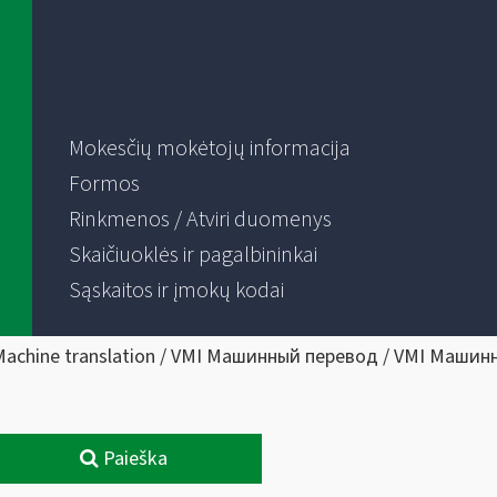
Mokesčių mokėtojų informacija
Formos
Rinkmenos / Atviri duomenys
Skaičiuoklės ir pagalbininkai
Sąskaitos ir įmokų kodai
Machine translation / VMI Машинный перевод / VMI Машин
Paieška