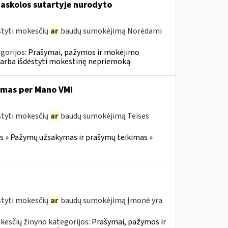
askolos sutartyje nurodyto
styti mokesčių
ar
baudų sumokėjimą Norėdami
gorijos:
Prašymai, pažymos ir mokėjimo
 arba išdėstyti mokestinę nepriemoką
imas per Mano VMI
styti mokesčių
ar
baudų sumokėjimą Teises
 » Pažymų užsakymas ir prašymų teikimas »
styti mokesčių
ar
baudų sumokėjimą Įmonė yra
kesčių žinyno kategorijos:
Prašymai, pažymos ir