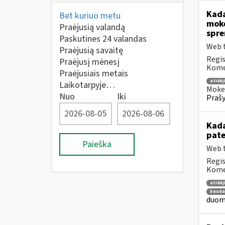
Kada
Bet kuriuo metu
mokė
Praėjusią valandą
spre
Paskutines 24 valandas
Web t
Praėjusią savaitę
Regis
Praėjusį mėnesį
Komen
Praėjusiais metais
atidė
Laikotarpyje…
Mokes
Nuo
Iki
Prašy
Kada
pat
Paieška
Web t
Regis
Komen
atidė
bauda
duome