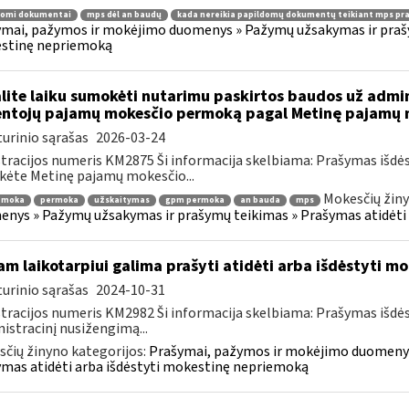
domi dokumentai
mps dėl an baudų
kada nereikia papildomų dokumentų teikiant mps pr
mai, pažymos ir mokėjimo duomenys » Pažymų užsakymas ir prašym
stinę nepriemoką
lite laiku sumokėti nutarimu paskirtos baudos už admi
ntojų pajamų mokesčio permoką pagal Metinę pajamų m
urinio sąrašas
2026-03-24
tracijos numeris KM2875 Ši informacija skelbiama: Prašymas išdė
kėte Metinę pajamų mokesčio...
Mokesčių žiny
emoka
permoka
užskaitymas
gpm permoka
an bauda
mps
nys » Pažymų užsakymas ir prašymų teikimas » Prašymas atidėti
am laikotarpiui galima prašyti atidėti arba išdėstyti 
urinio sąrašas
2024-10-31
tracijos numeris KM2982 Ši informacija skelbiama: Prašymas išdė
istracinį nusižengimą...
čių žinyno kategorijos:
Prašymai, pažymos ir mokėjimo duomenys
mas atidėti arba išdėstyti mokestinę nepriemoką