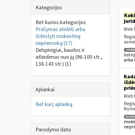
Kategorijos
Kok
juri
Bet kurios kategorijos
Prašymas atidėti arba
Web t
išdėstyti mokestinę
Regis
asmen
nepriemoką
(17)
Delspinigiai, baudos ir
atidė
kateg
atleidimas nuo jų (96-100 str.,
arba 
138-143 str.)
(1)
Kada
išd
priė
Aplankai
Web t
Regis
Bet kurį aplanką
Komen
prašy
mokėj
nepr
Parodymo data