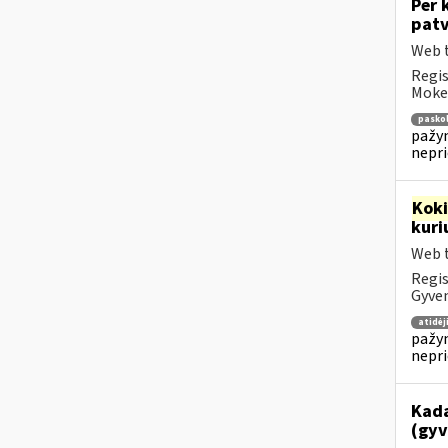
Per 
patv
Web t
Regis
Mokes
pasko
pažym
nepr
Kok
kuri
Web t
Regis
Gyven
atidė
pažym
nepr
Kada
(gyv