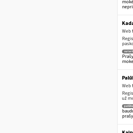
mokėj
nepr
Kada
Web t
Regis
pasko
sutar
Prašy
moke
Palū
Web t
Regis
už mo
palūk
baudo
prašy
Kaip