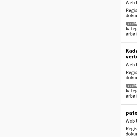
Web t
Regis
dokum
papil
kateg
arba 
Kada
vert
Web t
Regis
dokum
papil
kateg
arba 
pate
Web t
Regis
dokum