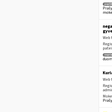
papil
Prašy
moke
nega
gyve
Web t
Regis
patei
nepri
duome
Kuri
Web t
Regis
admin
Mokes
Prašy