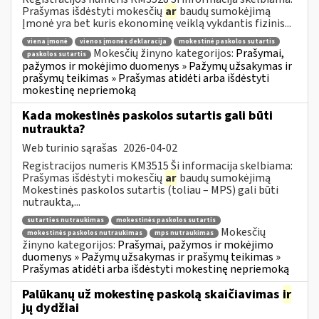
Prašymas išdėstyti mokesčių
ar
baudų sumokėjimą
Įmonė yra bet kuris ekonominę veiklą vykdantis fizinis...
viena įmonė
vienos įmonės deklaracija
mokestinė paskolos sutartis
Mokesčių žinyno kategorijos:
Prašymai,
paskolos sutartis
pažymos ir mokėjimo duomenys » Pažymų užsakymas ir
prašymų teikimas » Prašymas atidėti arba išdėstyti
mokestinę nepriemoką
Kada mokestinės paskolos sutartis gali būti
nutraukta?
Web turinio sąrašas
2026-04-02
Registracijos numeris KM3515 Ši informacija skelbiama:
Prašymas išdėstyti mokesčių
ar
baudų sumokėjimą
Mokestinės paskolos sutartis (toliau – MPS) gali būti
nutraukta,...
sutarties nutraukimas
mokestinės paskolos sutartis
Mokesčių
mokestinės paskolos nutraukimas
mps nutraukimas
žinyno kategorijos:
Prašymai, pažymos ir mokėjimo
duomenys » Pažymų užsakymas ir prašymų teikimas »
Prašymas atidėti arba išdėstyti mokestinę nepriemoką
Palūkanų už mokestinę paskolą skaičiavimas
ir
jų dydžiai