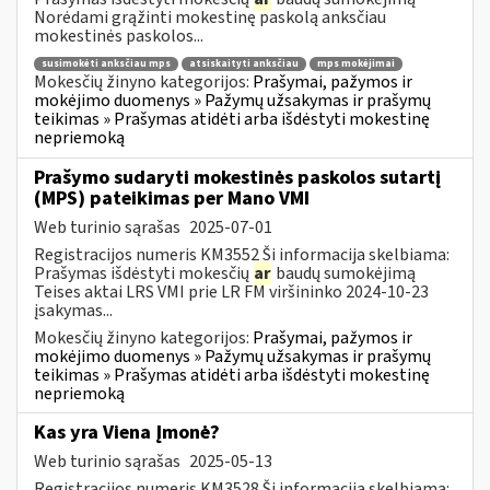
Norėdami grąžinti mokestinę paskolą anksčiau
mokestinės paskolos...
susimokėti anksčiau mps
atsiskaityti anksčiau
mps mokėjimai
Mokesčių žinyno kategorijos:
Prašymai, pažymos ir
mokėjimo duomenys » Pažymų užsakymas ir prašymų
teikimas » Prašymas atidėti arba išdėstyti mokestinę
nepriemoką
Prašymo sudaryti mokestinės paskolos sutartį
(MPS) pateikimas per Mano VMI
Web turinio sąrašas
2025-07-01
Registracijos numeris KM3552 Ši informacija skelbiama:
Prašymas išdėstyti mokesčių
ar
baudų sumokėjimą
Teises aktai LRS VMI prie LR FM viršininko 2024-10-23
įsakymas...
Mokesčių žinyno kategorijos:
Prašymai, pažymos ir
mokėjimo duomenys » Pažymų užsakymas ir prašymų
teikimas » Prašymas atidėti arba išdėstyti mokestinę
nepriemoką
Kas yra Viena Įmonė?
Web turinio sąrašas
2025-05-13
Registracijos numeris KM3528 Ši informacija skelbiama: