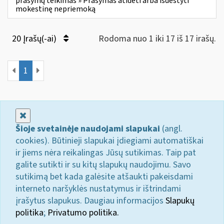
prašymų teikimas » Prašymas atidėti arba išdėstyti
mokestinę nepriemoką
20 Įrašų(-ai)
Rodoma nuo 1 iki 17 iš 17 irašų.
1
Uždaryti
Šioje svetainėje naudojami slapukai
(angl.
cookies). Būtinieji slapukai įdiegiami automatiškai
ir jiems nėra reikalingas Jūsų sutikimas. Taip pat
galite sutikti ir su kitų slapukų naudojimu. Savo
sutikimą bet kada galėsite atšaukti pakeisdami
interneto naršyklės nustatymus ir ištrindami
įrašytus slapukus. Daugiau informacijos
Slapukų
politika
;
Privatumo politika.