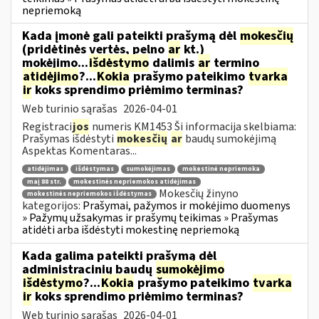
nepriemoką
Kada įmonė gali pateikti prašymą dėl
mokesčių
(pridėtinės vertės, pelno
ar
kt.)
mokėjimo...
išdėstymo
dalimis
ar
termino
atidėjimo
?...
Kokia
prašymo pateikimo
tvarka
ir
koks sprendimo priėmimo terminas?
Web turinio sąrašas
2026-04-01
Registraci
jos
numeris KM1453 Ši informacija skelbiama:
Prašymas išdėstyti
mokesčių
ar
baudų sumokėjimą
Aspektas Komentaras...
atidėjimas
išdėstymas
sumokėjimas
mokestinė nepriemoka
maį 88 str.
mokestinės nepriemokos atidėjimas
Mokesčių žinyno
mokestinės nepriemokos išdėstymas
kategorijos:
Prašymai, pažymos ir mokėjimo duomenys
» Pažymų užsakymas ir prašymų teikimas » Prašymas
atidėti arba išdėstyti mokestinę nepriemoką
Kada galima pateikti prašymą dėl
administracinių baudų
sumokėjimo
išdėstymo
?...
Kokia
prašymo pateikimo
tvarka
ir
koks sprendimo priėmimo terminas?
Web turinio sąrašas
2026-04-01