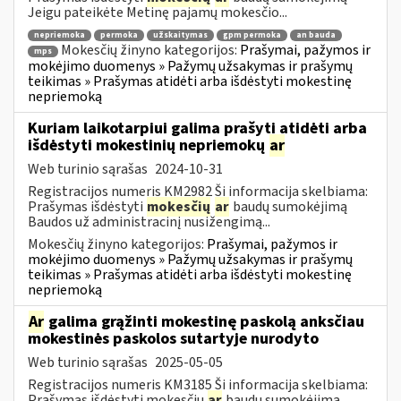
Jeigu pateikėte Metinę pajamų mokesčio...
nepriemoka
permoka
užskaitymas
gpm permoka
an bauda
Mokesčių žinyno kategorijos:
Prašymai, pažymos ir
mps
mokėjimo duomenys » Pažymų užsakymas ir prašymų
teikimas » Prašymas atidėti arba išdėstyti mokestinę
nepriemoką
Kuriam laikotarpiui galima prašyti atidėti arba
išdėstyti mokestinių nepriemokų
ar
Web turinio sąrašas
2024-10-31
Registracijos numeris KM2982 Ši informacija skelbiama:
Prašymas išdėstyti
mokesčių
ar
baudų sumokėjimą
Baudos už administracinį nusižengimą...
Mokesčių žinyno kategorijos:
Prašymai, pažymos ir
mokėjimo duomenys » Pažymų užsakymas ir prašymų
teikimas » Prašymas atidėti arba išdėstyti mokestinę
nepriemoką
Ar
galima grąžinti mokestinę paskolą anksčiau
mokestinės paskolos sutartyje nurodyto
Web turinio sąrašas
2025-05-05
Registracijos numeris KM3185 Ši informacija skelbiama:
Prašymas išdėstyti mokesčių
ar
baudų sumokėjimą