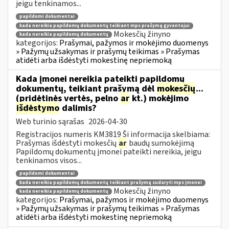
jeigu tenkinamos...
papildomi dokumentai
kada nereikia papildomų dokumentų teikiant mps prašymą gyventojui
Mokesčių žinyno
kada nereikia papildomų dokumentų
kategorijos:
Prašymai, pažymos ir mokėjimo duomenys
» Pažymų užsakymas ir prašymų teikimas » Prašymas
atidėti arba išdėstyti mokestinę nepriemoką
Kada įmonei nereikia pateikti papildomų
dokumentų, teikiant prašymą dėl
mokesčių
...
(pridėtinės vertės, pelno
ar
kt.) mokėjimo
išdėstymo
dalimis?
Web turinio sąrašas
2026-04-30
Registracijos numeris KM3819 Ši informacija skelbiama:
Prašymas išdėstyti mokesčių
ar
baudų sumokėjimą
Papildomų dokumentų įmonei pateikti nereikia, jeigu
tenkinamos visos...
papildomi dokumentai
kada nereikia papildomų dokumentų teikiant prašymą sudaryti mps įmonei
Mokesčių žinyno
kada nereikia papildomų dokumentų
kategorijos:
Prašymai, pažymos ir mokėjimo duomenys
» Pažymų užsakymas ir prašymų teikimas » Prašymas
atidėti arba išdėstyti mokestinę nepriemoką