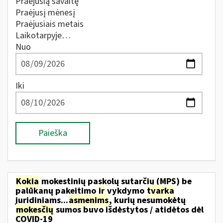
Praėjusią savaitę
Praėjusį mėnesį
Praėjusiais metais
Laikotarpyje…
Nuo
Iki
Paieška
Kokia
mokestinių paskolų sutarčių (MPS) be
palūkanų pakeitimo
ir
vykdymo
tvarka
juridiniams...
asmenims
, kurių nesumokėtų
mokesčių
sumos buvo išdėstytos / atidėtos dėl
COVID-19