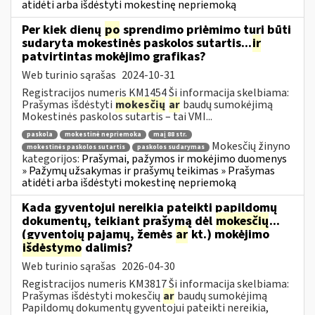
atidėti arba išdėstyti mokestinę nepriemoką
Per kiek dienų
po
sprendimo priėmimo turi būti
sudaryta mokestinės paskolos sutartis...
ir
patvirtintas mokėjimo grafikas?
Web turinio sąrašas
2024-10-31
Registracijos numeris KM1454 Ši informacija skelbiama:
Prašymas išdėstyti
mokesčių
ar
baudų sumokėjimą
Mokestinės paskolos sutartis – tai VMI...
paskola
mokestinė nepriemoka
maį 88 str.
Mokesčių žinyno
mokestinės paskolos sutartis
paskolos sudarymas
kategorijos:
Prašymai, pažymos ir mokėjimo duomenys
» Pažymų užsakymas ir prašymų teikimas » Prašymas
atidėti arba išdėstyti mokestinę nepriemoką
Kada gyventojui nereikia pateikti papildomų
dokumentų, teikiant prašymą dėl
mokesčių
...
(gyventojų pajamų, žemės
ar
kt.) mokėjimo
išdėstymo
dalimis?
Web turinio sąrašas
2026-04-30
Registracijos numeris KM3817 Ši informacija skelbiama:
Prašymas išdėstyti mokesčių
ar
baudų sumokėjimą
Papildomų dokumentų gyventojui pateikti nereikia,