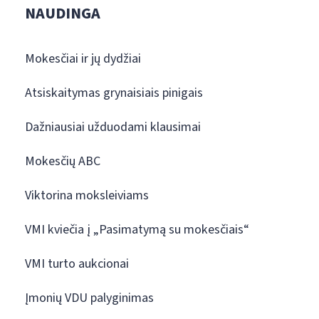
NAUDINGA
Mokesčiai ir jų dydžiai
Atsiskaitymas grynaisiais pinigais
Dažniausiai užduodami klausimai
Mokesčių ABC
Viktorina moksleiviams
VMI kviečia į „Pasimatymą su mokesčiais“
VMI turto aukcionai
Įmonių VDU palyginimas