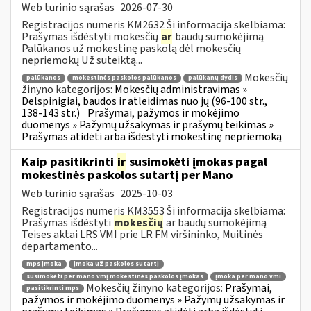
Web turinio sąrašas
2026-07-30
Registracijos numeris KM2632 Ši informacija skelbiama:
Prašymas išdėstyti mokesčių
ar
baudų sumokėjimą
Palūkanos už mokestinę paskolą dėl mokesčių
nepriemokų Už suteiktą...
Mokesčių
palūkanos
mokestinės paskolos palūkanos
palūkanų dydis
žinyno kategorijos:
Mokesčių administravimas »
Delspinigiai, baudos ir atleidimas nuo jų (96-100 str.,
138-143 str.)
Prašymai, pažymos ir mokėjimo
duomenys » Pažymų užsakymas ir prašymų teikimas »
Prašymas atidėti arba išdėstyti mokestinę nepriemoką
Kaip pasitikrinti
ir
susimokėti įmokas pagal
mokestinės paskolos sutartį per Mano
Web turinio sąrašas
2025-10-03
Registracijos numeris KM3553 Ši informacija skelbiama:
Prašymas išdėstyti
mokesčių
ar baudų sumokėjimą
Teises aktai LRS VMI prie LR FM viršininko, Muitinės
departamento...
mps įmoka
įmoka už paskolos sutartį
susimokėti per mano vmį mokestinės paskolos įmokas
įmoka per mano vmi
Mokesčių žinyno kategorijos:
Prašymai,
pasitikrinti mps
pažymos ir mokėjimo duomenys » Pažymų užsakymas ir