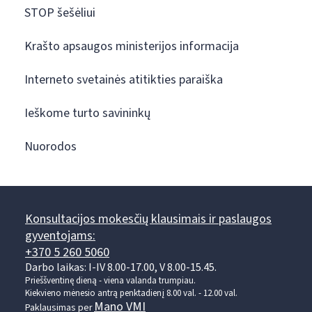
STOP šešėliui
Krašto apsaugos ministerijos informacija
Interneto svetainės atitikties paraiška
Ieškome turto savininkų
Nuorodos
Konsultacijos mokesčių klausimais ir paslaugos
gyventojams:
+370 5 260 5060
Darbo laikas: I-IV 8.00-17.00, V 8.00-15.45.
Prieššventinę dieną - viena valanda trumpiau.
Kiekvieno mėnesio antrą penktadienį 8.00 val. - 12.00 val.
Mano VMI
Paklausimas per