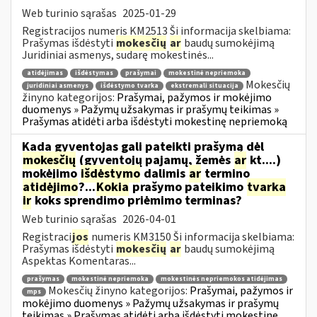
Web turinio sąrašas
2025-01-29
Registracijos numeris KM2513 Ši informacija skelbiama:
Prašymas išdėstyti
mokesčių
ar
baudų sumokėjimą
Juridiniai asmenys, sudarę mokestinės...
atidėjimas
išdėstymas
prašymai
mokestinė nepriemoka
Mokesčių
juridiniai asmenys
išdėstymo tvarka
ekstremali situacija
žinyno kategorijos:
Prašymai, pažymos ir mokėjimo
duomenys » Pažymų užsakymas ir prašymų teikimas »
Prašymas atidėti arba išdėstyti mokestinę nepriemoką
Kada gyventojas gali pateikti prašymą dėl
mokesčių
(gyventojų pajamų, žemės
ar
kt....)
mokėjimo
išdėstymo
dalimis
ar
termino
atidėjimo
?...
Kokia
prašymo pateikimo
tvarka
ir
koks sprendimo priėmimo terminas?
Web turinio sąrašas
2026-04-01
Registraci
jos
numeris KM3150 Ši informacija skelbiama:
Prašymas išdėstyti
mokesčių
ar
baudų sumokėjimą
Aspektas Komentaras...
prašymas
mokestinė nepriemoka
mokestinės nepriemokos atidėjimas
Mokesčių žinyno kategorijos:
Prašymai, pažymos ir
mps
mokėjimo duomenys » Pažymų užsakymas ir prašymų
teikimas » Prašymas atidėti arba išdėstyti mokestinę