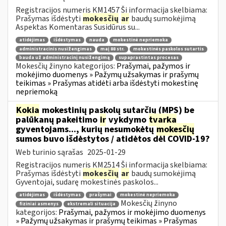
Registracijos numeris KM1457 Ši informacija skelbiama:
Prašymas išdėstyti
mokesčių
ar
baudų sumokėjimą
Aspektas Komentaras Susidūrus su...
atidėjimas
išdėstymas
nauda
mokestinė nepriemoka
administracinis nusižengimas
maį 88 str.
mokestinės paskolos sutartis
bauda už administracinį nusižengimą
supaprastintas procesas
Mokesčių žinyno kategorijos:
Prašymai, pažymos ir
mokėjimo duomenys » Pažymų užsakymas ir prašymų
teikimas » Prašymas atidėti arba išdėstyti mokestinę
nepriemoką
Kokia
mokestinių paskolų sutarčių (MPS) be
palūkanų pakeitimo
ir
vykdymo
tvarka
gyventojams..., kurių nesumokėtų
mokesčių
sumos buvo išdėstytos / atidėtos dėl COVID-19?
Web turinio sąrašas
2025-01-29
Registracijos numeris KM2514 Ši informacija skelbiama:
Prašymas išdėstyti
mokesčių
ar
baudų sumokėjimą
Gyventojai, sudarę mokestinės paskolos...
atidėjimas
išdėstymas
prašymai
mokestinė nepriemoka
Mokesčių žinyno
fiziniai asmenys
ekstremali situacija
kategorijos:
Prašymai, pažymos ir mokėjimo duomenys
» Pažymų užsakymas ir prašymų teikimas » Prašymas