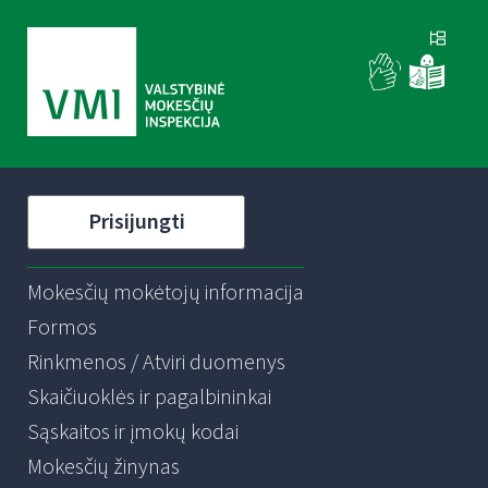
Prisijungti
Mokesčių mokėtojų informacija
Formos
Rinkmenos / Atviri duomenys
Skaičiuoklės ir pagalbininkai
Sąskaitos ir įmokų kodai
Mokesčių žinynas