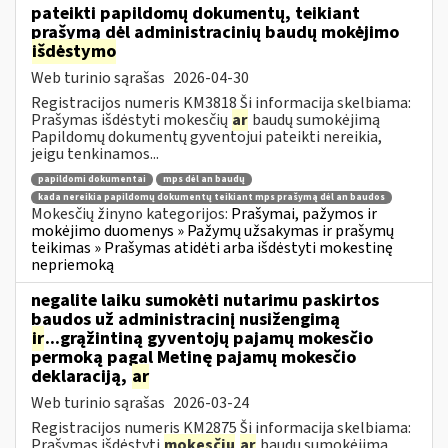
pateikti papildomų dokumentų, teikiant
prašymą dėl administracinių baudų mokėjimo
išdėstymo
Web turinio sąrašas
2026-04-30
Registracijos numeris KM3818 Ši informacija skelbiama:
Prašymas išdėstyti mokesčių
ar
baudų sumokėjimą
Papildomų dokumentų gyventojui pateikti nereikia,
jeigu tenkinamos...
papildomi dokumentai
mps dėl an baudų
kada nereikia papildomų dokumentų teikiant mps prašymą dėl an baudos
Mokesčių žinyno kategorijos:
Prašymai, pažymos ir
mokėjimo duomenys » Pažymų užsakymas ir prašymų
teikimas » Prašymas atidėti arba išdėstyti mokestinę
nepriemoką
negalite laiku sumokėti nutarimu paskirtos
baudos už administracinį nusižengimą
ir
...grąžintiną gyventojų pajamų mokesčio
permoką pagal Metinę pajamų mokesčio
deklaraciją,
ar
Web turinio sąrašas
2026-03-24
Registracijos numeris KM2875 Ši informacija skelbiama:
Prašymas išdėstyti
mokesčių
ar
baudų sumokėjimą