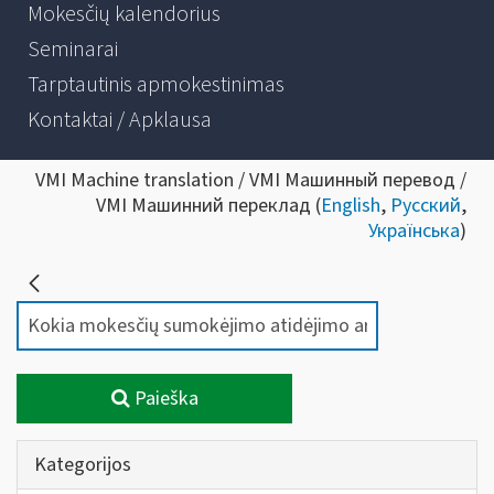
Mokesčių kalendorius
Seminarai
Tarptautinis apmokestinimas
Kontaktai / Apklausa
VMI Machine translation / VMI Машинный перевод /
VMI Машинний переклад (
English
,
Русский
,
Українська
)
Paieška
Kategorijos