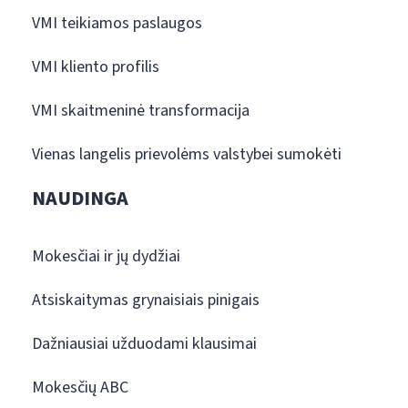
VMI teikiamos paslaugos
VMI kliento profilis
VMI skaitmeninė transformacija
Vienas langelis prievolėms valstybei sumokėti
NAUDINGA
Mokesčiai ir jų dydžiai
Atsiskaitymas grynaisiais pinigais
Dažniausiai užduodami klausimai
Mokesčių ABC