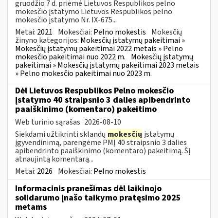
gruodžio 7 d. priėmė Lietuvos Respublikos pelno
mokesčio įstatymo Lietuvos Respublikos pelno
mokesčio įstatymo Nr. IX-675...
Metai:
2021
Mokesčiai:
Pelno mokestis
Mokesčių
žinyno kategorijos:
Mokesčių įstatymų pakeitimai »
Mokesčių įstatymų pakeitimai 2022 metais » Pelno
mokesčio pakeitimai nuo 2022 m.
Mokesčių įstatymų
pakeitimai » Mokesčių įstatymų pakeitimai 2023 metais
» Pelno mokesčio pakeitimai nuo 2023 m.
Dėl Lietuvos Respublikos Pelno mokesčio
įstatymo 40 straipsnio 3 dalies apibendrinto
paaiškinimo (komentaro) pakeitimo
Web turinio sąrašas
2026-08-10
Siekdami užtikrinti sklandų
mokesčių
įstatymų
įgyvendinimą, parengėme PMĮ 40 straipsnio 3 dalies
apibendrinto paaiškinimo (komentaro) pakeitimą. Šį
atnaujintą komentarą...
Metai:
2026
Mokesčiai:
Pelno mokestis
Informacinis pranešimas dėl laikinojo
solidarumo įnašo taikymo pratęsimo 2025
metams