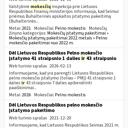
Valstybinė
mokesčių
inspekcija prie Lietuvos
Respublikos finansų ministerijos informuoja, kad Seimui
priėmus Buhalterinės apskaitos įstatymo pakeitimą
(Buhalterinės...
Metai:
2021
Mokesčiai:
Pelno mokestis
Mokesčių
žinyno kategorijos:
Mokesčių įstatymų pakeitimai »
Mokesčių įstatymų pakeitimai 2022 metais » Pelno
mokesčio pakeitimai nuo 2022 m.
Dėl Lietuvos Respublikos Pelno mokesčio
įstatymo 41 straipsnio 1 dalies
ir
43 straipsnio
Web turinio sąrašas
2026-02-13
Informuojame, kad yra parengti Lietuvos Respublikos
pelno mokesčio įstatymo (toliau – PMĮ) 41 straipsnio 1
dalies
ir
43 straipsnio 7 dalies apibendrinti
paaiškinimai...
Metai:
2026
Mokesčiai:
Pelno mokestis
Dėl Lietuvos Respublikos pelno mokesčio
įstatymo pakeitimo
Web turinio sąrašas
2021-12-20
Informuojame, kad Lietuvos Respublikos Seimas 2021 m.