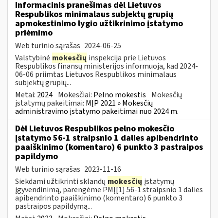
Informacinis pranešimas dėl Lietuvos
Respublikos minimalaus subjektų grupių
apmokestinimo lygio užtikrinimo įstatymo
priėmimo
Web turinio sąrašas
2024-06-25
Valstybinė
mokesčių
inspekcija prie Lietuvos
Respublikos finansų ministerijos informuoja, kad 2024-
06-06 priimtas Lietuvos Respublikos minimalaus
subjektų grupių...
Metai:
2024
Mokesčiai:
Pelno mokestis
Mokesčių
įstatymų pakeitimai:
MĮP 2021 » Mokesčių
administravimo įstatymo pakeitimai nuo 2024 m.
Dėl Lietuvos Respublikos pelno mokesčio
įstatymo 56-1 straipsnio 1 dalies apibendrinto
paaiškinimo (komentaro) 6 punkto 3 pastraipos
papildymo
Web turinio sąrašas
2023-11-16
Siekdami užtikrinti sklandų
mokesčių
įstatymų
įgyvendinimą, parengėme PMĮ[1] 56-1 straipsnio 1 dalies
apibendrinto paaiškinimo (komentaro) 6 punkto 3
pastraipos papildymą...