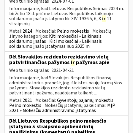
Web turinio sąrašas
2024-07-01
Informuojame, kad Lietuvos Respublikos Seimas 2024 m.
birželio 18 d. priėmė Lietuvos Respublikos laikinojo
solidarumo įnašo įstatymo Nr. XIV-1936 5, 6, 8
ir
11
straipsnių...
Metai:
2024
Mokesčiai:
Pelno mokestis
Mokesčių
žinyno kategorijos:
Kiti mokesčiai » Laikinasis
solidarumo įnašas
Kiti mokesčiai » Laikinasis
solidarumo įnašo įstatymas nuo 2025 m.
Dėl Slovakijos rezidento rezidavimo vietą
patvirtinančios pažymos
ir
pažymos apie
Web turinio sąrašas
2021-04-21
Informuojame, kad Slovakijos Respublikos finansų
administratorius pranešė, jog išleistos naujų formų šios
pažymos: Slovakijos rezidento rezidavimo vietą
patvirtinanti pažyma, naudojama taikant ...
Metai:
2021
Mokesčiai:
Gyventojų pajamų mokestis
Pelno mokestis
Mokesčių įstatymų pakeitimai:
MĮP
2021 » Mokesčiu administravimo įstatymas
Dėl Lietuvos Respublikos pelno mokesčio
įstatymo 5 straipsnio apibendrintų
paaiškinimų (komentarų) pakeitimų