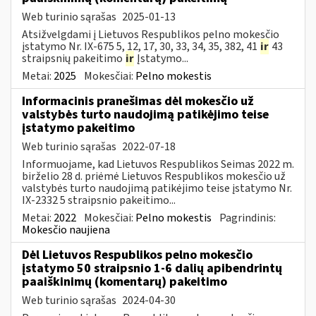
Web turinio sąrašas
2025-01-13
Atsižvelgdami į Lietuvos Respublikos pelno mokesčio
įstatymo Nr. IX-675 5, 12, 17, 30, 33, 34, 35, 382, 41
ir
43
straipsnių pakeitimo
ir
Įstatymo...
Metai:
2025
Mokesčiai:
Pelno mokestis
Informacinis pranešimas dėl mokesčio už
valstybės turto naudojimą patikėjimo teise
įstatymo pakeitimo
Web turinio sąrašas
2022-07-18
Informuojame, kad Lietuvos Respublikos Seimas 2022 m.
birželio 28 d. priėmė Lietuvos Respublikos mokesčio už
valstybės turto naudojimą patikėjimo teise įstatymo Nr.
IX-2332 5 straipsnio pakeitimo...
Metai:
2022
Mokesčiai:
Pelno mokestis
Pagrindinis:
Mokesčio naujiena
Dėl Lietuvos Respublikos pelno mokesčio
įstatymo 50 straipsnio 1-6 dalių apibendrintų
paaiškinimų (komentarų) pakeitimo
Web turinio sąrašas
2024-04-30