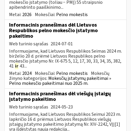
mokesčio įstatymo (toliau − PMĮ) 55 straipsnio
apibendrinto paaiškinimo...
Metai:
2026
Mokesčiai:
Pelno mokestis
Informacinis pranešimas dėl Lietuvos
Respublikos pelno mokesčio įstatymo
pakeitimo
Web turinio sąrašas
2024-07-01
Informuojame, kad Lietuvos Respublikos Seimas 2024 m.
birželio 20 d. priėmė Lietuvos Respublikos pelno
mokesčio įstatymo Nr. IX-675 5, 12, 17, 30, 33, 34, 35, 382,
41
ir
43...
Metai:
2024
Mokesčiai:
Pelno mokestis
Mokesčių
žinyno kategorijos:
Mokesčių įstatymų pakeitimai »
Pelno mokesčio pakeitimai nuo 2025 m.
Informacinis pranešimas dėl viešųjų įstaigų
įstatymo pakeitimo
Web turinio sąrašas
2024-05-23
Informuojame, kad Lietuvos Respublikos Seimui 2023 m.
lapkričio 16 d. priėmus Lietuvos Respublikos viešųjų
įstaigų įstatymo pakeitimo įstatymą Nr. XIV-2242, VĮĮ[1]
yra išdėstytas nauja redakcija...