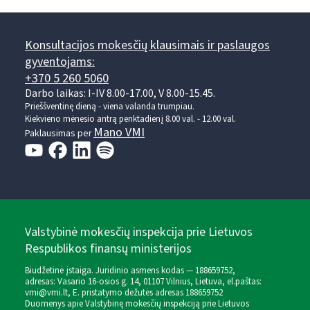
Konsultacijos mokesčių klausimais ir paslaugos
gyventojams:
+370 5 260 5060
Darbo laikas: I-IV 8.00-17.00, V 8.00-15.45.
Prieššventinę dieną - viena valanda trumpiau.
Kiekvieno mėnesio antrą penktadienį 8.00 val. - 12.00 val.
Mano VMI
Paklausimas per
Valstybinė mokesčių inspekcija prie Lietuvos
Respublikos finansų ministerijos
Biudžetinė įstaiga. Juridinio asmens kodas — 188659752,
adresas: Vasario 16-osios g. 14, 01107 Vilnius, Lietuva, el.paštas:
vmi@vmi.lt
, E. pristatymo dėžutės adresas 188659752
Duomenys apie Valstybinę mokesčių inspekciją prie Lietuvos