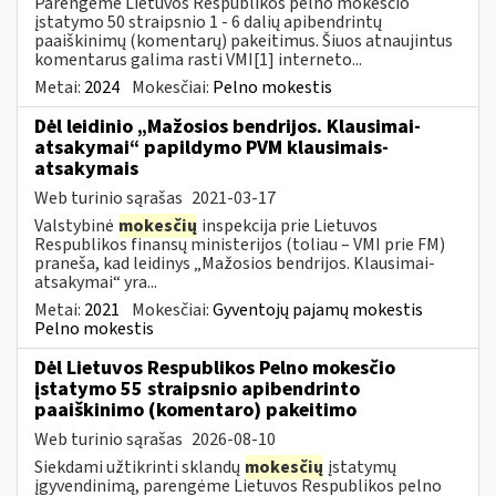
Parengėme Lietuvos Respublikos pelno mokesčio
įstatymo 50 straipsnio 1 - 6 dalių apibendrintų
paaiškinimų (komentarų) pakeitimus. Šiuos atnaujintus
komentarus galima rasti VMI[1] interneto...
Metai:
2024
Mokesčiai:
Pelno mokestis
Dėl leidinio „Mažosios bendrijos. Klausimai-
atsakymai“ papildymo PVM klausimais-
atsakymais
Web turinio sąrašas
2021-03-17
Valstybinė
mokesčių
inspekcija prie Lietuvos
Respublikos finansų ministerijos (toliau – VMI prie FM)
praneša, kad leidinys „Mažosios bendrijos. Klausimai-
atsakymai“ yra...
Metai:
2021
Mokesčiai:
Gyventojų pajamų mokestis
Pelno mokestis
Dėl Lietuvos Respublikos Pelno mokesčio
įstatymo 55 straipsnio apibendrinto
paaiškinimo (komentaro) pakeitimo
Web turinio sąrašas
2026-08-10
Siekdami užtikrinti sklandų
mokesčių
įstatymų
įgyvendinimą, parengėme Lietuvos Respublikos pelno