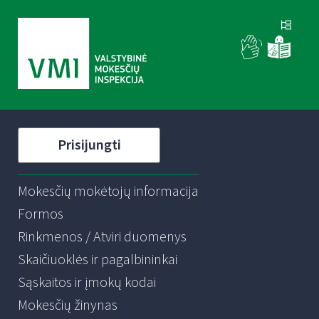
Prisijungti
Mokesčių mokėtojų informacija
Formos
Rinkmenos / Atviri duomenys
Skaičiuoklės ir pagalbininkai
Sąskaitos ir įmokų kodai
Mokesčių žinynas