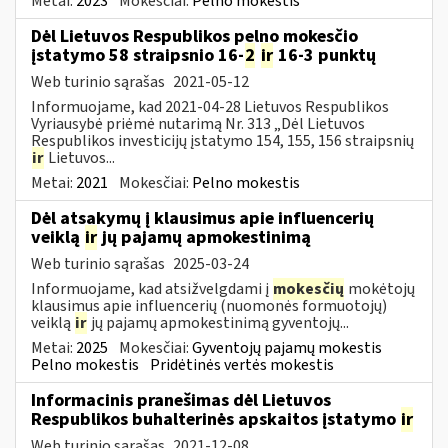
Metai:
2023
Mokesčiai:
Pelno mokestis
Dėl Lietuvos Respublikos pelno mokesčio
įstatymo 58 straipsnio 16-
2
ir
16-3 punktų
Web turinio sąrašas
2021-05-12
Informuojame, kad 2021-04-28 Lietuvos Respublikos
Vyriausybė priėmė nutarimą Nr. 313 „Dėl Lietuvos
Respublikos investicijų įstatymo 154, 155, 156 straipsnių
ir
Lietuvos...
Metai:
2021
Mokesčiai:
Pelno mokestis
Dėl atsakymų į klausimus apie influencerių
veiklą
ir
jų pajamų apmokestinimą
Web turinio sąrašas
2025-03-24
Informuojame, kad atsižvelgdami į
mokesčių
mokėtojų
klausimus apie influencerių (nuomonės formuotojų)
veiklą
ir
jų pajamų apmokestinimą gyventojų...
Metai:
2025
Mokesčiai:
Gyventojų pajamų mokestis
Pelno mokestis
Pridėtinės vertės mokestis
Informacinis pranešimas dėl Lietuvos
Respublikos buhalterinės apskaitos įstatymo
ir
Web turinio sąrašas
2021-12-08