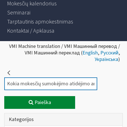
Mokesčių kalendorius
Seminarai
Tarptautinis apmokestinimas
Kontaktai / Apklausa
VMI Machine translation / VMI Машинный перевод /
VMI Машинний переклад (
English
,
Русский
,
Українська
)
Paieška
Kategorijos