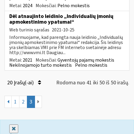
Metai:
2024
Mokesčiai:
Pelno mokestis
Dėl atnaujinto leidinio „Individualių įmonių
apmokestinimo ypatumai“
Web turinio sąrašas
2021-10-25
Informuojame, kad parengta nauja leidinio „Individualių
įmonių apmokestinimo ypatumai“ redakcija. Šis leidinys
yra skelbiamas VMI prie FM interneto svetainėje adresu
http://www.vmi.lt Daugiau...
Metai:
2021
Mokesčiai:
Gyventojų pajamų mokestis
Nekilnojamojo turto mokestis
Pelno mokestis
20 Įrašų(-ai)
Rodoma nuo 41 iki 50 iš 50 irašų.
1
2
3
Uždaryti