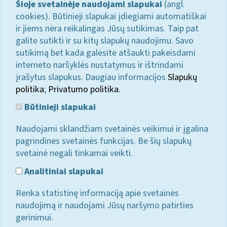
Šioje svetainėje naudojami slapukai
(angl.
cookies). Būtinieji slapukai įdiegiami automatiškai
ir jiems nėra reikalingas Jūsų sutikimas. Taip pat
galite sutikti ir su kitų slapukų naudojimu. Savo
sutikimą bet kada galėsite atšaukti pakeisdami
interneto naršyklės nustatymus ir ištrindami
įrašytus slapukus. Daugiau informacijos
Slapukų
politika
;
Privatumo politika.
Būtinieji slapukai
Naudojami sklandžiam svetainės veikimui ir įgalina
pagrindines svetainės funkcijas. Be šių slapukų
svetainė negali tinkamai veikti.
Analitiniai slapukai
Renka statistinę informaciją apie svetainės
naudojimą ir naudojami Jūsų naršymo patirties
gerinimui.