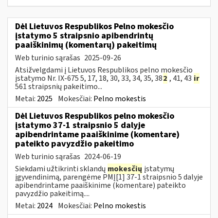
Dėl Lietuvos Respublikos Pelno mokesčio
įstatymo 5 straipsnio apibendrintų
paaiškinimų (komentarų) pakeitimų
Web turinio sąrašas
2025-09-26
Atsižvelgdami į Lietuvos Respublikos pelno mokesčio
įstatymo Nr. IX-675 5, 17, 18, 30, 33, 34, 35, 38
2
, 41, 43
ir
561 straipsnių pakeitimo...
Metai:
2025
Mokesčiai:
Pelno mokestis
Dėl Lietuvos Respublikos pelno mokesčio
įstatymo 37-1 straipsnio 5 dalyje
apibendrintame paaiškinime (komentare)
pateikto pavyzdžio pakeitimo
Web turinio sąrašas
2024-06-19
Siekdami užtikrinti sklandų
mokesčių
įstatymų
įgyvendinimą, parengėme PMĮ[1] 37-1 straipsnio 5 dalyje
apibendrintame paaiškinime (komentare) pateikto
pavyzdžio pakeitimą....
Metai:
2024
Mokesčiai:
Pelno mokestis