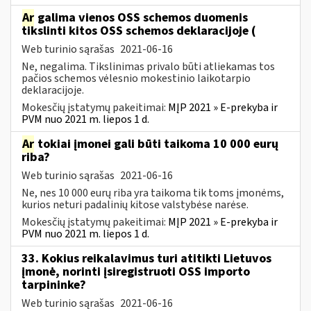
Ar
galima vienos OSS schemos duomenis
tikslinti kitos OSS schemos deklaracijoje (
Web turinio sąrašas
2021-06-16
Ne, negalima. Tikslinimas privalo būti atliekamas tos
pačios schemos vėlesnio mokestinio laikotarpio
deklaracijoje.
Mokesčių įstatymų pakeitimai:
MĮP 2021 » E-prekyba ir
PVM nuo 2021 m. liepos 1 d.
Ar
tokiai įmonei gali būti taikoma 10 000 eurų
riba?
Web turinio sąrašas
2021-06-16
Ne, nes 10 000 eurų riba yra taikoma tik toms įmonėms,
kurios neturi padalinių kitose valstybėse narėse.
Mokesčių įstatymų pakeitimai:
MĮP 2021 » E-prekyba ir
PVM nuo 2021 m. liepos 1 d.
33. Kokius reikalavimus turi atitikti Lietuvos
įmonė, norinti įsiregistruoti OSS importo
tarpininke?
Web turinio sąrašas
2021-06-16