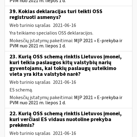
PVM nuo 2021 m. liepos 1 d.
39. Kokias deklaracijas turi teikti OSS
registruoti asmenys?
Web turinio sąrašas
2021-06-16
Yra teikiamo specialios OSS deklaracijos.
Mokesčių įstatymų pakeitimai:
MĮP 2021 » E-prekyba ir
PVM nuo 2021 m. liepos 1 d.
23. Kurią OSS schemą rinktis Lietuvos įmonei,
kuri teikia paslaugos kitų valstybių narių
gyventojams, kai tokių paslaugų suteikimo
vieta yra kita valstybė narė?
Web turinio sąrašas
2021-06-16
ES schemą.
Mokesčių įstatymų pakeitimai:
MĮP 2021 » E-prekyba ir
PVM nuo 2021 m. liepos 1 d.
22. Kurią OSS schemą rinktis Lietuvos įmonei,
kuri verčiasi ES vidaus nuotoline prekyba
prekėmis?
Web turinio sąrašas
2021-06-16