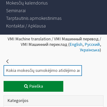
Mokesčių kalendorius
Seminarai
Tarptautinis apmokestinimas
Kontaktai / Apklausa
VMI Machine translation / VMI Машинный перевод /
VMI Машинний переклад (
English
,
Русский
,
Українська
)
Paieška
Kategorijos