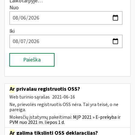
Laikotarpyje…
Nuo
Iki
Paieška
Ar
privalau registruotis OSS?
Web turinio sąrašas
2021-06-16
Ne, prievolės registruotis OSS nėra. Tai yra teisė, o ne
pareiga.
Mokesčių įstatymų pakeitimai:
MĮP 2021 » E-prekyba ir
PVM nuo 2021 m. liepos 1 d.
Ar
galima tikslinti OSS deklaracijas?