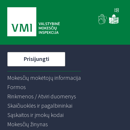
Prisijungti
Mokesčių mokėtojų informacija
Formos
Rinkmenos / Atviri duomenys
Skaičiuoklės ir pagalbininkai
Sąskaitos ir įmokų kodai
Mokesčių žinynas