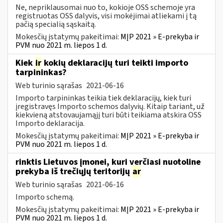
Ne, nepriklausomai nuo to, kokioje OSS schemoje yra
registruotas OSS dalyvis, visi mokėjimai atliekami į tą
pačią specialią sąskaitą.
Mokesčių įstatymų pakeitimai:
MĮP 2021 » E-prekyba ir
PVM nuo 2021 m. liepos 1 d.
Kiek
ir
kokių deklaracijų turi teikti importo
tarpininkas?
Web turinio sąrašas
2021-06-16
Importo tarpininkas teikia tiek deklaracijų, kiek turi
įregistravęs Importo schemos dalyvių. Kitaip tariant, už
kiekvieną atstovaujamąjį turi būti teikiama atskira OSS
Importo deklaracija.
Mokesčių įstatymų pakeitimai:
MĮP 2021 » E-prekyba ir
PVM nuo 2021 m. liepos 1 d.
rinktis Lietuvos įmonei, kuri verčiasi nuotoline
prekyba iš trečiųjų teritorijų
ar
Web turinio sąrašas
2021-06-16
Importo schemą.
Mokesčių įstatymų pakeitimai:
MĮP 2021 » E-prekyba ir
PVM nuo 2021 m. liepos 1 d.