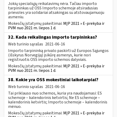
Jokių specialiųjų reikalavimų nėra. Tačiau importo
tarpininkas už OSS Importo schemoje atsiradusias
prievoles yra solidariai atsakingas su atstovaujamuoju
asmeniu.
Mokesčių įstatymų pakeitimai:
MĮP 2021 » E-prekyba ir
PVM nuo 2021 m. liepos 1 d.
32. Kada reikalingas importo tarpininkas?
Web turinio sąrašas
2021-06-16
Importo tarpininką privalo paskirti už Europos Sąjungos
(išskyrus Norvegiją) įsikūrę asmenys, kurie nori
registruotis OSS importo schemos dalyviais.
Mokesčių įstatymų pakeitimai:
MĮP 2021 » E-prekyba ir
PVM nuo 2021 m. liepos 1 d.
38. Kokie yra OSS mokestiniai laikotarpiai?
Web turinio sąrašas
2021-06-16
Tai priklauso nuo schemos, kuria yra naudojamasi: ES
schemoje – kalendorinis ketvirtis; Ne ES schemoje –
kalendorinis ketvirtis; Importo schemoje – kalendorinis
mėnuo.
Mokesčių įstatymų pakeitimai:
MĮP 2021 » E-prekyba ir