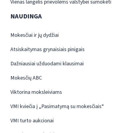
Vienas langelis prievolėms valstybei sumokėti
NAUDINGA
Mokesčiai ir jų dydžiai
Atsiskaitymas grynaisiais pinigais
Dažniausiai užduodami klausimai
Mokesčių ABC
Viktorina moksleiviams
VMI kviečia į „Pasimatymą su mokesčiais“
VMI turto aukcionai