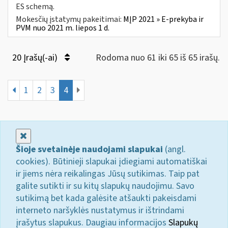
ES schemą.
Mokesčių įstatymų pakeitimai:
MĮP 2021 » E-prekyba ir
PVM nuo 2021 m. liepos 1 d.
20 Įrašų(-ai)
Rodoma nuo 61 iki 65 iš 65 irašų.
1
2
3
4
Uždaryti
Šioje svetainėje naudojami slapukai
(angl.
cookies). Būtinieji slapukai įdiegiami automatiškai
ir jiems nėra reikalingas Jūsų sutikimas. Taip pat
galite sutikti ir su kitų slapukų naudojimu. Savo
sutikimą bet kada galėsite atšaukti pakeisdami
interneto naršyklės nustatymus ir ištrindami
įrašytus slapukus. Daugiau informacijos
Slapukų