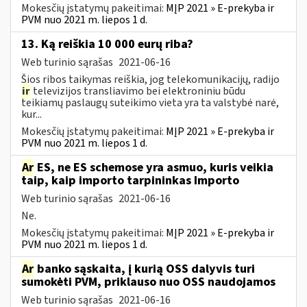
Mokesčių įstatymų pakeitimai:
MĮP 2021 » E-prekyba ir
PVM nuo 2021 m. liepos 1 d.
13. Ką reiškia 10 000 eurų riba?
Web turinio sąrašas
2021-06-16
Šios ribos taikymas reiškia, jog telekomunikacijų, radijo
ir
televizijos transliavimo bei elektroniniu būdu
teikiamų paslaugų suteikimo vieta yra ta valstybė narė,
kur...
Mokesčių įstatymų pakeitimai:
MĮP 2021 » E-prekyba ir
PVM nuo 2021 m. liepos 1 d.
Ar
ES, ne ES schemose yra asmuo, kuris veikia
taip, kaip importo tarpininkas Importo
Web turinio sąrašas
2021-06-16
Ne.
Mokesčių įstatymų pakeitimai:
MĮP 2021 » E-prekyba ir
PVM nuo 2021 m. liepos 1 d.
Ar
banko sąskaita, į kurią OSS dalyvis turi
sumokėti PVM, priklauso nuo OSS naudojamos
Web turinio sąrašas
2021-06-16