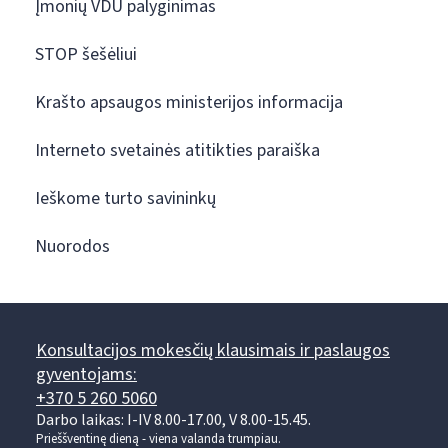
Įmonių VDU palyginimas
STOP šešėliui
Krašto apsaugos ministerijos informacija
Interneto svetainės atitikties paraiška
Ieškome turto savininkų
Nuorodos
Konsultacijos mokesčių klausimais ir paslaugos
gyventojams:
+370 5 260 5060
Darbo laikas: I-IV 8.00-17.00, V 8.00-15.45.
Prieššventinę dieną - viena valanda trumpiau.