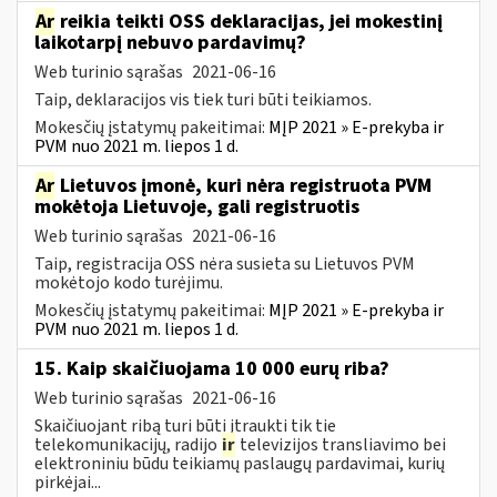
Ar
reikia teikti OSS deklaracijas, jei mokestinį
laikotarpį nebuvo pardavimų?
Web turinio sąrašas
2021-06-16
Taip, deklaracijos vis tiek turi būti teikiamos.
Mokesčių įstatymų pakeitimai:
MĮP 2021 » E-prekyba ir
PVM nuo 2021 m. liepos 1 d.
Ar
Lietuvos įmonė, kuri nėra registruota PVM
mokėtoja Lietuvoje, gali registruotis
Web turinio sąrašas
2021-06-16
Taip, registracija OSS nėra susieta su Lietuvos PVM
mokėtojo kodo turėjimu.
Mokesčių įstatymų pakeitimai:
MĮP 2021 » E-prekyba ir
PVM nuo 2021 m. liepos 1 d.
15. Kaip skaičiuojama 10 000 eurų riba?
Web turinio sąrašas
2021-06-16
Skaičiuojant ribą turi būti įtraukti tik tie
telekomunikacijų, radijo
ir
televizijos transliavimo bei
elektroniniu būdu teikiamų paslaugų pardavimai, kurių
pirkėjai...