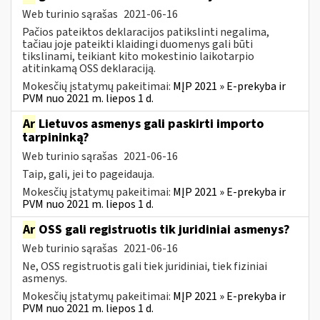
Web turinio sąrašas
2021-06-16
Pačios pateiktos deklaracijos patikslinti negalima,
tačiau joje pateikti klaidingi duomenys gali būti
tikslinami, teikiant kito mokestinio laikotarpio
atitinkamą OSS deklaraciją.
Mokesčių įstatymų pakeitimai:
MĮP 2021 » E-prekyba ir
PVM nuo 2021 m. liepos 1 d.
Ar
Lietuvos asmenys gali paskirti importo
tarpininką?
Web turinio sąrašas
2021-06-16
Taip, gali, jei to pageidauja.
Mokesčių įstatymų pakeitimai:
MĮP 2021 » E-prekyba ir
PVM nuo 2021 m. liepos 1 d.
Ar
OSS gali registruotis tik juridiniai asmenys?
Web turinio sąrašas
2021-06-16
Ne, OSS registruotis gali tiek juridiniai, tiek fiziniai
asmenys.
Mokesčių įstatymų pakeitimai:
MĮP 2021 » E-prekyba ir
PVM nuo 2021 m. liepos 1 d.