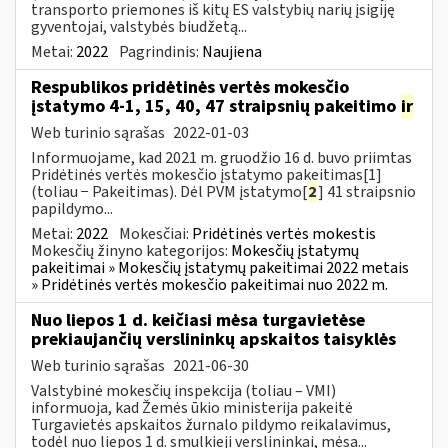
transporto priemones iš kitų ES valstybių narių įsigiję
gyventojai, valstybės biudžetą...
Metai:
2022
Pagrindinis:
Naujiena
Respublikos pridėtinės vertės mokesčio
įstatymo 4-1, 15, 40, 47 straipsnių pakeitimo
ir
Web turinio sąrašas
2022-01-03
Informuojame, kad 2021 m. gruodžio 16 d. buvo priimtas
Pridėtinės vertės mokesčio įstatymo pakeitimas[1]
(toliau − Pakeitimas). Dėl PVM įstatymo[
2
] 41 straipsnio
papildymo...
Metai:
2022
Mokesčiai:
Pridėtinės vertės mokestis
Mokesčių žinyno kategorijos:
Mokesčių įstatymų
pakeitimai » Mokesčių įstatymų pakeitimai 2022 metais
» Pridėtinės vertės mokesčio pakeitimai nuo 2022 m.
Nuo liepos 1 d. keičiasi mėsa turgavietėse
prekiaujančių verslininkų apskaitos taisyklės
Web turinio sąrašas
2021-06-30
Valstybinė mokesčių inspekcija (toliau – VMI)
informuoja, kad Žemės ūkio ministerija pakeitė
Turgavietės apskaitos žurnalo pildymo reikalavimus,
todėl nuo liepos 1 d. smulkieji verslininkai, mėsa...