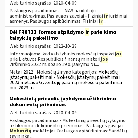
Web turinio sąrašas
2020-04-09
Paslaugos pavadinimas - i.MAS naudotojų
administravimas. Paslaugos gavėjai - Fiziniai
ir
juridiniai
asmenys. Paslaugos apibūdinimas: Fiziniai
ir
...
Dėl FR0711 formos užpildymo
ir
pateikimo
taisyklių pakeitimo
Web turinio sąrašas
2022-10-28
Informuojame, kad Valstybinės mokesčių inspekci
jos
prie Lietuvos Respublikos finansų ministeri
jos
viršininko 2022 m. spalio 19 d. įsakymu Nr....
Metai:
2022
Mokesčių žinyno kategorijos:
Mokesčių
įstatymų pakeitimai » Mokesčių įstatymų pakeitimai
2023 metais » Gyventojų pajamų mokesčio pakeitimai
nuo 2023 m.
Mokestinių prievolių įvykdymo užtikrinimo
dokumentų priėmimas
Web turinio sąrašas
2020-04-09
Paslaugos pavadinimas - Mokestinių prievolių įvykdymo
užtikrinimo dokumentų priėmimas. Paslaugos gavėjai -
Mokesčių
mokėtojai. Paslaugos apibūdinimas: Sandėlių
savininkai,...