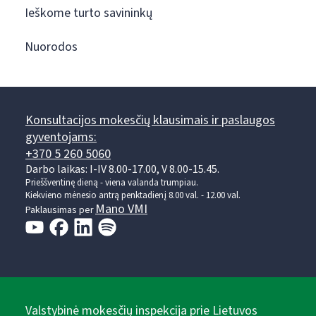
Ieškome turto savininkų
Nuorodos
Konsultacijos mokesčių klausimais ir paslaugos
gyventojams:
+370 5 260 5060
Darbo laikas: I-IV 8.00-17.00, V 8.00-15.45.
Prieššventinę dieną - viena valanda trumpiau.
Kiekvieno mėnesio antrą penktadienį 8.00 val. - 12.00 val.
Mano VMI
Paklausimas per
Valstybinė mokesčių inspekcija prie Lietuvos