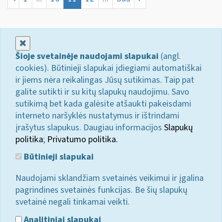
Uždaryti
Šioje svetainėje naudojami slapukai
(angl.
cookies). Būtinieji slapukai įdiegiami automatiškai
ir jiems nėra reikalingas Jūsų sutikimas. Taip pat
galite sutikti ir su kitų slapukų naudojimu. Savo
sutikimą bet kada galėsite atšaukti pakeisdami
interneto naršyklės nustatymus ir ištrindami
įrašytus slapukus. Daugiau informacijos
Slapukų
politika
;
Privatumo politika.
Būtinieji slapukai
Naudojami sklandžiam svetainės veikimui ir įgalina
pagrindines svetainės funkcijas. Be šių slapukų
svetainė negali tinkamai veikti.
Analitiniai slapukai