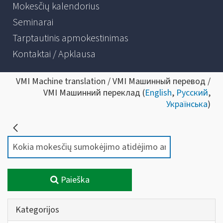
Mokesčių kalendorius
Seminarai
Tarptautinis apmokestinimas
Kontaktai / Apklausa
VMI Machine translation / VMI Машинный перевод /
VMI Машинний переклад (
English
,
Русский
,
Українська
)
Paieška
Kategorijos