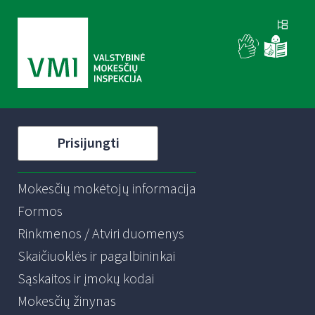
Prisijungti
Mokesčių mokėtojų informacija
Formos
Rinkmenos / Atviri duomenys
Skaičiuoklės ir pagalbininkai
Sąskaitos ir įmokų kodai
Mokesčių žinynas