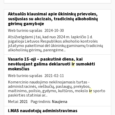
Aktualūs klausimai apie ūkininkų prievoles,
susijusias su akcizais, tradicinių alkoholinių
gėrimų gamyboje
Web turinio sąrašas
2024-10-30
Atsižvelgdami į tai, kad nuo 2024 m. lapkričio 1 d.
įsigalioja Lietuvos Respublikos alkoholio kontrolės
įstatymo pakeitimai dėl ūkininkų gaminamų tradicinių
alkoholinių gėrimų, parengėme...
Vasario 15-oji – paskutinė diena, kai
nevėluojant galima deklaruoti
ir
sumokėti
mokesčius
Web turinio sąrašas
2021-02-11
Komercinio naudojimo nekilnojamasis turtas -
administracinės, viešbučių, paslaugų, prekybos,
maitinimo, poilsio, gydymo, kultūros, mokslo
ir
sporto
paskirties statiniai ar...
Metai:
2021
Pagrindinis:
Naujiena
i.MAS naudotojų administravimas