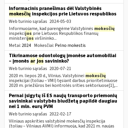
Informacinis pranešimas dėl Valstybinės
mokesčių
inspekcijos prie Lietuvos respublikos
Web turinio sąrašas
2024-05-03
Informuojame, kad parengėme Valstybinės
mokesčių
inspekci
jos
prie Lietuvos Respublikos finansų
ministeri
jos
viršininko...
Metai:
2024
Mokesčiai:
Pelno mokestis
Tikrinamose odontologų įmonėse automobiliai
– įmonės
ar
jos
savininko?
Web turinio sąrašas
2020-07-21
2020 m. liepos 20 d., Vilnius. Valstybinei
mokesčių
inspekcijai (toliau – VMI) tęsiant darbus prioritetiniuose
2020 m. priežiūros bei kontrolės srities sektoriuose[1],...
Pernai įsigytų iš ES naujų transporto priemonių
savininkai valstybės biudžetą papildė daugiau
nei 1 mln. eurų PVM
Web turinio sąrašas
2022-02-17
Vilniaus apskrities valstybinė mokesčių inspekcija
(toliau – Vilniaus AVMI) informuoja, kad 2021 m. naujas