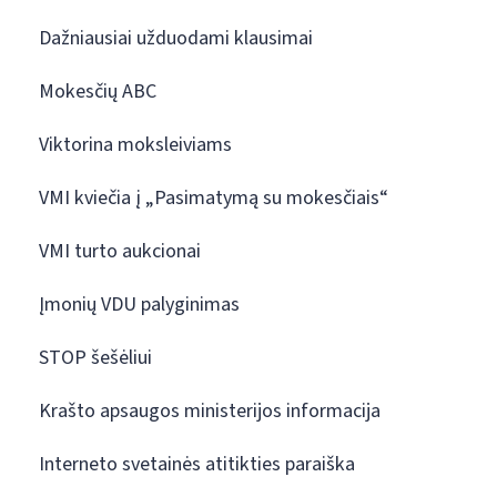
Dažniausiai užduodami klausimai
Mokesčių ABC
Viktorina moksleiviams
VMI kviečia į „Pasimatymą su mokesčiais“
VMI turto aukcionai
Įmonių VDU palyginimas
STOP šešėliui
Krašto apsaugos ministerijos informacija
Interneto svetainės atitikties paraiška