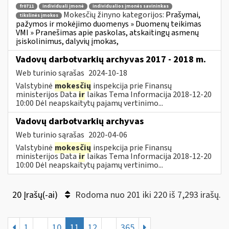
fr0711
individuali įmonė
individualios įmonės savininkas
Mokesčių žinyno kategorijos:
Prašymai,
tikslinės įmokos
pažymos ir mokėjimo duomenys » Duomenų teikimas
VMI » Pranešimas apie paskolas, atskaitingų asmenų
įsiskolinimus, dalyvių įmokas,
Vadovų darbotvarkių archyvas 2017 - 2018 m.
Web turinio sąrašas
2024-10-18
Valstybinė
mokesčių
inspekcija prie Finansų
ministerijos Data
ir
laikas Tema Informacija 2018-12-20
10:00 Dėl neapskaitytų pajamų vertinimo...
Vadovų darbotvarkių archyvas
Web turinio sąrašas
2020-04-06
Valstybinė
mokesčių
inspekcija prie Finansų
ministerijos Data
ir
laikas Tema Informacija 2018-12-20
10:00 Dėl neapskaitytų pajamų vertinimo...
20 Įrašų(-ai)
Rodoma nuo 201 iki 220 iš 7,293 irašų.
1
...
10
11
12
...
365