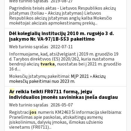
Web turinio sąrašas
2019-08-27
Pagrindinis teisės aktas - Lietuvos Respublikos akcizų
įstatymas (toliau – Akcizų įstatymas) Lietuvos
Respublikos akcizų įstatymas anglų kalba Mokesčio
mokėtojai: akcizais apmokestinamų prekių...
Dėl kolegialių institucijų 2010 m. rugsėjo 3 d.
įsakymo Nr. VA-97/1B-553 pakeitimo
Web turinio sąrašas
2022-07-11
Informuojame, kad, atsižvelgiant į 2019 m. gruodžio 19
d. Tarybos direktyvos (ES) 2020/262, kuria nustatoma
bendroji akcizų
tvarka
, nuostatas bei į 2021 m. gruodžio
16 d....
Mokesčių įstatymų pakeitimai:
MĮP 2021 » Akcizų
mokesčių pakeitimai nuo 2023 m.
Ar
reikia teikti FR0711 formą, jeigu
individualios įmonės savininkas įneša daugiau
Web turinio sąrašas
2026-05-07
Registraci
jos
numeris KM2463 Ši informacija skelbiama:
Pranešimas apie paskolas, atskaitingų asmenų
įsiskolinimus, dalyvių įmokas, išmokas užsienio
vienetams (FR0711)...