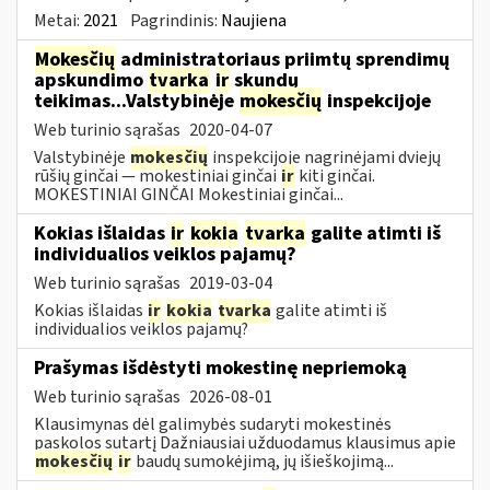
Metai:
2021
Pagrindinis:
Naujiena
Mokesčių
administratoriaus priimtų sprendimų
apskundimo
tvarka
ir
skundų
teikimas...Valstybinėje
mokesčių
inspekcijoje
Web turinio sąrašas
2020-04-07
Valstybinėje
mokesčių
inspekcijoje nagrinėjami dviejų
rūšių ginčai — mokestiniai ginčai
ir
kiti ginčai.
MOKESTINIAI GINČAI Mokestiniai ginčai...
Kokias išlaidas
ir
kokia
tvarka
galite atimti iš
individualios veiklos pajamų?
Web turinio sąrašas
2019-03-04
Kokias išlaidas
ir
kokia
tvarka
galite atimti iš
individualios veiklos pajamų?
Prašymas išdėstyti mokestinę nepriemoką
Web turinio sąrašas
2026-08-01
Klausimynas dėl galimybės sudaryti mokestinės
paskolos sutartį Dažniausiai užduodamus klausimus apie
mokesčių
ir
baudų sumokėjimą, jų išieškojimą...