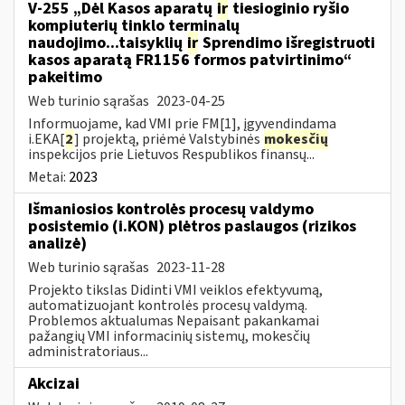
V-255 „Dėl Kasos aparatų
ir
tiesioginio ryšio
kompiuterių tinklo terminalų
naudojimo...taisyklių
ir
Sprendimo išregistruoti
kasos aparatą FR1156 formos patvirtinimo“
pakeitimo
Web turinio sąrašas
2023-04-25
Informuojame, kad VMI prie FM[1], įgyvendindama
i.EKA[
2
] projektą, priėmė Valstybinės
mokesčių
inspekcijos prie Lietuvos Respublikos finansų...
Metai:
2023
Išmaniosios kontrolės procesų valdymo
posistemio (i.KON) plėtros paslaugos (rizikos
analizė)
Web turinio sąrašas
2023-11-28
Projekto tikslas Didinti VMI veiklos efektyvumą,
automatizuojant kontrolės procesų valdymą.
Problemos aktualumas Nepaisant pakankamai
pažangių VMI informacinių sistemų, mokesčių
administratoriaus...
Akcizai