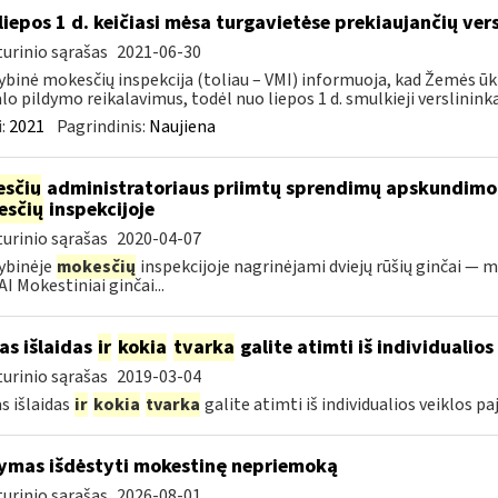
liepos 1 d. keičiasi mėsa turgavietėse prekiaujančių ver
urinio sąrašas
2021-06-30
ybinė mokesčių inspekcija (toliau – VMI) informuoja, kad Žemės ūk
lo pildymo reikalavimus, todėl nuo liepos 1 d. smulkieji verslininka
:
2021
Pagrindinis:
Naujiena
sčių
administratoriaus priimtų sprendimų apskundim
esčių
inspekcijoje
urinio sąrašas
2020-04-07
ybinėje
mokesčių
inspekcijoje nagrinėjami dviejų rūšių ginčai — m
I Mokestiniai ginčai...
as išlaidas
ir
kokia
tvarka
galite atimti iš individualio
urinio sąrašas
2019-03-04
s išlaidas
ir
kokia
tvarka
galite atimti iš individualios veiklos p
ymas išdėstyti mokestinę nepriemoką
urinio sąrašas
2026-08-01