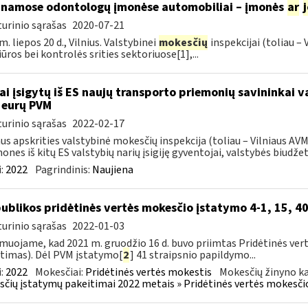
inamose odontologų įmonėse automobiliai – įmonės
ar
urinio sąrašas
2020-07-21
m. liepos 20 d., Vilnius. Valstybinei
mokesčių
inspekcijai (toliau –
iūros bei kontrolės srities sektoriuose[1],...
ai įsigytų iš ES naujų transporto priemonių savininkai 
 eurų PVM
urinio sąrašas
2022-02-17
aus apskrities valstybinė mokesčių inspekcija (toliau – Vilniaus A
ones iš kitų ES valstybių narių įsigiję gyventojai, valstybės biudžetą
:
2022
Pagrindinis:
Naujiena
ublikos pridėtinės vertės mokesčio įstatymo 4-1, 15, 40
urinio sąrašas
2022-01-03
muojame, kad 2021 m. gruodžio 16 d. buvo priimtas Pridėtinės ver
timas). Dėl PVM įstatymo[
2
] 41 straipsnio papildymo...
:
2022
Mokesčiai:
Pridėtinės vertės mokestis
Mokesčių žinyno ka
čių įstatymų pakeitimai 2022 metais » Pridėtinės vertės mokesči