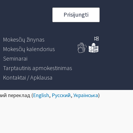
Prisijungti
Mokesčių žinynas
Mokesčių kalendorius
Seminarai
Tarptautinis apmokestinimas
Kontaktai / Apklausa
ний переклад (
English
,
Русский
,
Українська
)