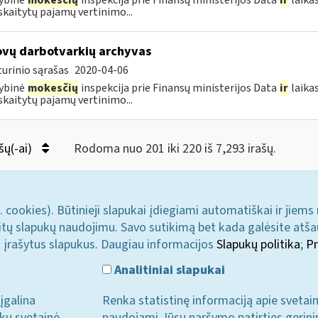
ybinė
mokesčių
inspekcija prie Finansų ministerijos Data
ir
laika
kaitytų pajamų vertinimo...
vų darbotvarkių archyvas
urinio sąrašas
2020-04-06
ybinė
mokesčių
inspekcija prie Finansų ministerijos Data
ir
laika
kaitytų pajamų vertinimo...
šų(-ai)
Rodoma nuo 201 iki 220 iš 7,293 irašų.
. cookies). Būtinieji slapukai įdiegiami automatiškai ir jiems
u kitų slapukų naudojimu. Savo sutikimą bet kada galėsite atš
i įrašytus slapukus. Daugiau informacijos
Slapukų politika
;
Pr
Analitiniai slapukai
įgalina
Renka statistinę informaciją apie svetai
ukų svetainė
naudojami Jūsų naršymo patirties gerini