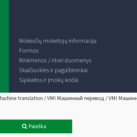
Mokesčių mokėtojų informacija
Formos
Rinkmenos / Atviri duomenys
Skaičiuoklės ir pagalbininkai
Sąskaitos ir įmokų kodai
Machine translation / VMI Машинный перевод / VMI Машин
Paieška