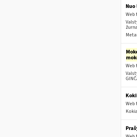
Nuo 
Web t
Valst
žurna
Metai
Moke
mok
Web t
Valst
GINČA
Koki
Web t
Kokia
Praš
Web t