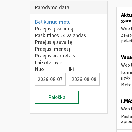
Parodymo data
Aktu
gam
Bet kuriuo metu
Praėjusią valandą
Web t
Paskutines 24 valandas
Atsiž
pakei
Praėjusią savaitę
Praėjusį mėnesį
Praėjusiais metais
Vasa
Laikotarpyje…
Web t
Nuo
Iki
Komer
gydy
Metai
Paieška
i.MA
Web t
Pasla
apibū