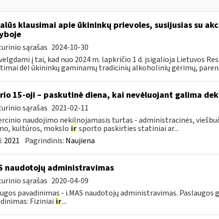
alūs klausimai apie ūkininkų prievoles, susijusias su akc
yboje
urinio sąrašas
2024-10-30
velgdami į tai, kad nuo 2024 m. lapkričio 1 d. įsigalioja Lietuvos 
timai dėl ūkininkų gaminamų tradicinių alkoholinių gėrimų, paren
rio 15-oji – paskutinė diena, kai nevėluojant galima dek
urinio sąrašas
2021-02-11
cinio naudojimo nekilnojamasis turtas - administracinės, viešbuč
mo, kultūros, mokslo
ir
sporto paskirties statiniai ar...
:
2021
Pagrindinis:
Naujiena
S naudotojų administravimas
urinio sąrašas
2020-04-09
ugos pavadinimas - i.MAS naudotojų administravimas. Paslaugos gav
dinimas: Fiziniai
ir
...