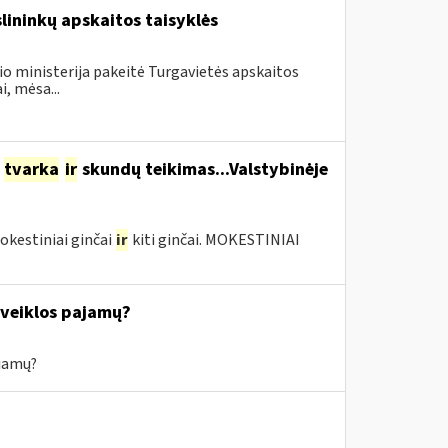
slininkų apskaitos taisyklės
io ministerija pakeitė Turgavietės apskaitos
i, mėsa...
o
tvarka
ir
skundų teikimas...Valstybinėje
okestiniai ginčai
ir
kiti ginčai. MOKESTINIAI
s veiklos pajamų?
ajamų?