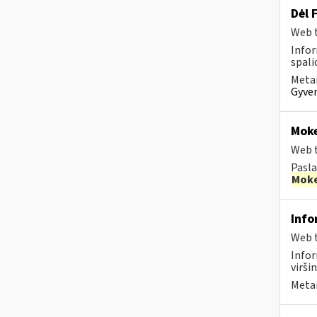
Dėl 
Web t
Infor
spalio
Metai
Gyven
Moke
Web t
Pasla
Moke
Info
Web t
Info
viršin
Metai