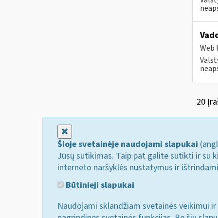
Valst
neaps
Vado
Web t
Valst
neaps
20 Įra
Uždaryti
Šioje svetainėje naudojami slapukai
(angl
Jūsų sutikimas. Taip pat galite sutikti ir s
interneto naršyklės nustatymus ir ištrindam
Būtinieji slapukai
Naudojami sklandžiam svetainės veikimui ir 
pagrindines svetainės funkcijas. Be šių slap