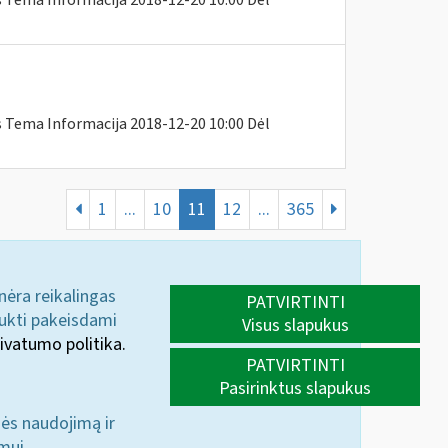
s Tema Informacija 2018-12-20 10:00 Dėl
s Tema Informacija 2018-12-20 10:00 Dėl
1
...
10
11
12
...
365
 nėra reikalingas
PATVIRTINTI
aukti pakeisdami
Visus slapukus
ivatumo politika.
PATVIRTINTI
Pasirinktus slapukus
nės naudojimą ir
mui.