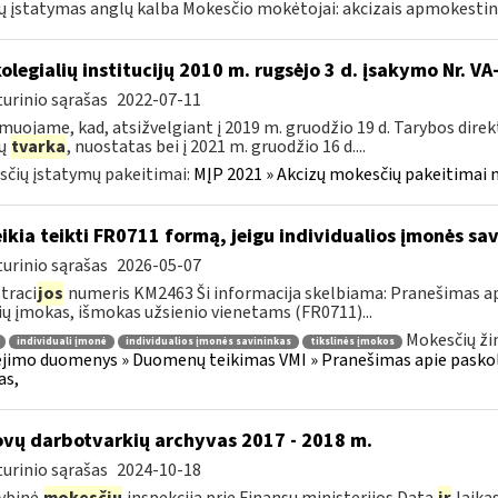
ų įstatymas anglų kalba Mokesčio mokėtojai: akcizais apmokestin
kolegialių institucijų 2010 m. rugsėjo 3 d. įsakymo Nr. 
urinio sąrašas
2022-07-11
muojame, kad, atsižvelgiant į 2019 m. gruodžio 19 d. Tarybos dire
zų
tvarka
, nuostatas bei į 2021 m. gruodžio 16 d....
čių įstatymų pakeitimai:
MĮP 2021 » Akcizų mokesčių pakeitimai 
ikia teikti FR0711 formą, jeigu individualios įmonės sa
urinio sąrašas
2026-05-07
traci
jos
numeris KM2463 Ši informacija skelbiama: Pranešimas api
ių įmokas, išmokas užsienio vienetams (FR0711)...
Mokesčių ži
individuali įmonė
individualios įmonės savininkas
tikslinės įmokos
imo duomenys » Duomenų teikimas VMI » Pranešimas apie paskolas
as,
vų darbotvarkių archyvas 2017 - 2018 m.
urinio sąrašas
2024-10-18