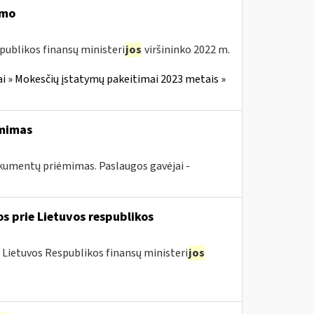
imo
publikos finansų ministeri
jos
viršininko 2022 m.
i » Mokesčių įstatymų pakeitimai 2023 metais »
ėmimas
kumentų priėmimas. Paslaugos gavėjai -
os prie Lietuvos respublikos
 Lietuvos Respublikos finansų ministeri
jos