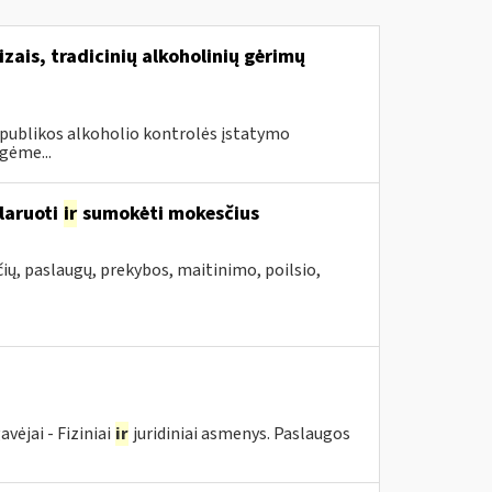
izais, tradicinių alkoholinių gėrimų
Respublikos alkoholio kontrolės įstatymo
gėme...
laruoti
ir
sumokėti mokesčius
ių, paslaugų, prekybos, maitinimo, poilsio,
ėjai - Fiziniai
ir
juridiniai asmenys. Paslaugos