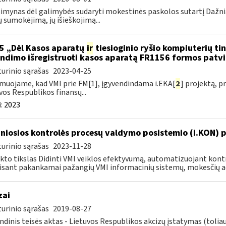
imynas dėl galimybės sudaryti mokestinės paskolos sutartį Dažn
 sumokėjimą, jų išieškojimą...
5 „Dėl Kasos aparatų
ir
tiesioginio ryšio kompiuterių ti
ndimo išregistruoti kasos aparatą FR1156 formos patv
urinio sąrašas
2023-04-25
muojame, kad VMI prie FM[1], įgyvendindama i.EKA[
2
] projektą, 
vos Respublikos finansų...
:
2023
niosios kontrolės procesų valdymo posistemio (i.KON) pl
urinio sąrašas
2023-11-28
kto tikslas Didinti VMI veiklos efektyvumą, automatizuojant ko
sant pakankamai pažangių VMI informacinių sistemų, mokesčių ad
zai
urinio sąrašas
2019-08-27
ndinis teisės aktas - Lietuvos Respublikos akcizų įstatymas (tolia