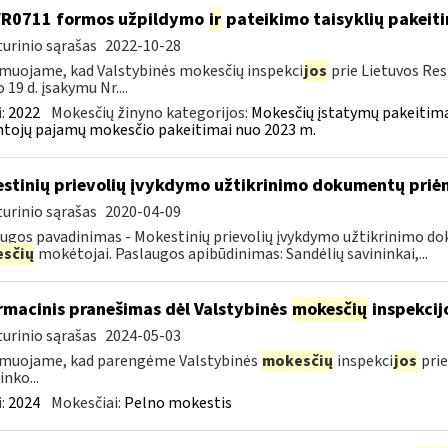
FR0711 formos užpildymo
ir
pateikimo taisyklių pakeit
urinio sąrašas
2022-10-28
muojame, kad Valstybinės mokesčių inspekci
jos
prie Lietuvos Res
 19 d. įsakymu Nr....
:
2022
Mokesčių žinyno kategorijos:
Mokesčių įstatymų pakeitima
tojų pajamų mokesčio pakeitimai nuo 2023 m.
stinių prievolių įvykdymo užtikrinimo dokumentų pri
urinio sąrašas
2020-04-09
ugos pavadinimas - Mokestinių prievolių įvykdymo užtikrinimo do
sčių
mokėtojai. Paslaugos apibūdinimas: Sandėlių savininkai,...
rmacinis pranešimas dėl Valstybinės
mokesčių
inspekcij
urinio sąrašas
2024-05-03
rmuojame, kad parengėme Valstybinės
mokesčių
inspekci
jos
prie
inko...
:
2024
Mokesčiai:
Pelno mokestis