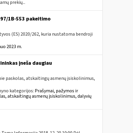
amų prekių...
VA-97/1B-553 pakeitimo
ktyvos (ES) 2020/262, kuria nustatoma bendroji
nuo 2023 m.
vininkas įneša daugiau
e paskolas, atskaitingų asmenų įsiskolinimus,
nyno kategorijos:
Prašymai, pažymos ir
, atskaitingų asmenų įsiskolinimus, dalyvių