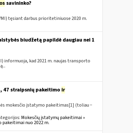
jos
savininko?
 VMI) tęsiant darbus prioritetiniuose 2020 m.
valstybės biudžetą papildė daugiau nei 1
VMI) informuoja, kad 2021 m. naujas transporto
...
, 47 straipsnių pakeitimo
ir
tės mokesčio įstatymo pakeitimas[1] (toliau −
tegorijos:
Mokesčių įstatymų pakeitimai »
o pakeitimai nuo 2022 m.