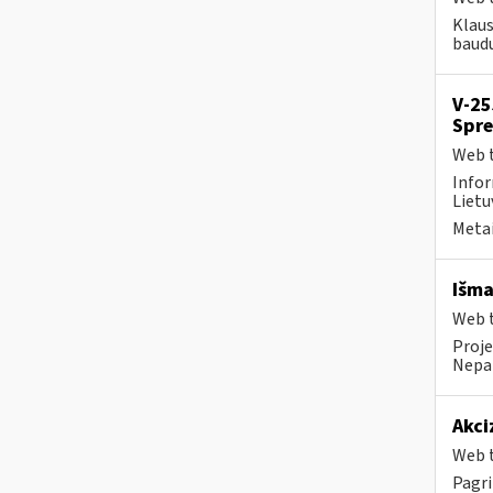
Klaus
baudų
V-25
Spre
Web t
Infor
Lietu
Metai
Išma
Web t
Proje
Nepai
Akci
Web t
Pagri