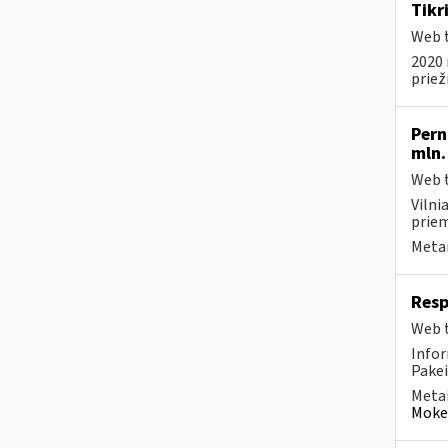
Tikr
Web t
2020 
priež
Pern
mln.
Web t
Vilni
priem
Metai
Resp
Web t
Infor
Pakei
Metai
Mokes