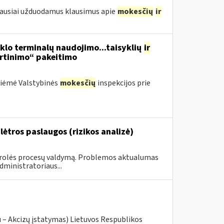
iausiai užduodamus klausimus apie
mokesčių
ir
nklo terminalų naudojimo...taisyklių
ir
irtinimo“ pakeitimo
priėmė Valstybinės
mokesčių
inspekcijos prie
ėtros paslaugos (rizikos analizė)
ntrolės procesų valdymą. Problemos aktualumas
ministratoriaus...
u – Akcizų įstatymas) Lietuvos Respublikos