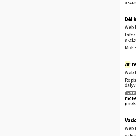
akciz
Dėl 
Web t
Infor
akci
Mokes
Ar
re
Web t
Regis
dalyv
fr0711
mokėj
įmok
Vado
Web t