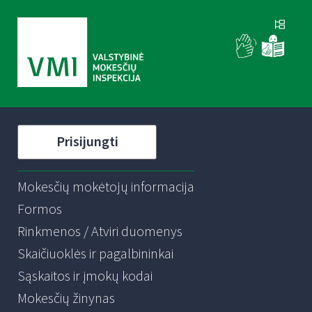
Prisijungti
Mokesčių mokėtojų informacija
Formos
Rinkmenos / Atviri duomenys
Skaičiuoklės ir pagalbininkai
Sąskaitos ir įmokų kodai
Mokesčių žinynas