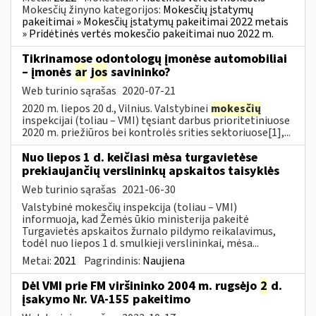
Mokesčių žinyno kategorijos:
Mokesčių įstatymų
pakeitimai » Mokesčių įstatymų pakeitimai 2022 metais
» Pridėtinės vertės mokesčio pakeitimai nuo 2022 m.
Tikrinamose odontologų įmonėse automobiliai
– įmonės
ar
jos
savininko?
Web turinio sąrašas
2020-07-21
2020 m. liepos 20 d., Vilnius. Valstybinei
mokesčių
inspekcijai (toliau – VMI) tęsiant darbus prioritetiniuose
2020 m. priežiūros bei kontrolės srities sektoriuose[1],...
Nuo liepos 1 d. keičiasi mėsa turgavietėse
prekiaujančių verslininkų apskaitos taisyklės
Web turinio sąrašas
2021-06-30
Valstybinė mokesčių inspekcija (toliau – VMI)
informuoja, kad Žemės ūkio ministerija pakeitė
Turgavietės apskaitos žurnalo pildymo reikalavimus,
todėl nuo liepos 1 d. smulkieji verslininkai, mėsa...
Metai:
2021
Pagrindinis:
Naujiena
Dėl VMI prie FM viršininko 2004 m. rugsėjo
2
d.
įsakymo Nr. VA-155 pakeitimo