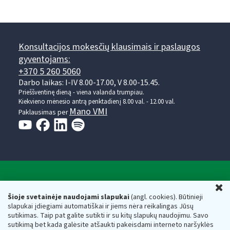
Konsultacijos mokesčių klausimais ir paslaugos
gyventojams:
+370 5 260 5060
Darbo laikas: I-IV 8.00-17.00, V 8.00-15.45.
Prieššventinę dieną - viena valanda trumpiau.
Kiekvieno mėnesio antrą penktadienį 8.00 val. - 12.00 val.
Mano VMI
Paklausimas per
Valstybinė mokesčių inspekcija prie Lietuvos
U
Respublikos finansų ministerijos
Šioje svetainėje naudojami slapukai
(angl. cookies). Būtinieji
slapukai įdiegiami automatiškai ir jiems nėra reikalingas Jūsų
Biudžetinė įstaiga. Juridinio asmens kodas — 188659752,
sutikimas. Taip pat galite sutikti ir su kitų slapukų naudojimu. Savo
adresas: Vasario 16-osios g. 14, 01107 Vilnius, Lietuva, el.paštas:
sutikimą bet kada galėsite atšaukti pakeisdami interneto naršyklės