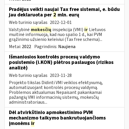
Pradėjus veikti naujai Tax free sistemai, e. būdu
jau deklaruota per
2
mln. eurų
Web turinio sąrašas
2022-12-01
Valstybinė
mokesčių
inspekcija (VMI)
ir
Lietuvos
muitinė informuoja, kad nuo spalio 1 d., kai PVM
grąžinimo užsienio keleiviui (Tax free schema)...
Metai:
2022
Pagrindinis:
Naujiena
Išmaniosios kontrolės procesų valdymo
posistemio (i.KON) plėtros paslaugos (rizikos
analizė)
Web turinio sąrašas
2023-11-28
Projekto tikslas Didinti VMI veiklos efektyvumą,
automatizuojant kontrolės procesų valdymą.
Problemos aktualumas Nepaisant pakankamai
pažangių VMI informacinių sistemų, mokesčių
administratoriaus...
Dėl atvirkštinio apmokestinimo PVM
mechanizmo taikymo bankrutuojančioms
įmonėms
ir