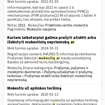
Web turinio sąrašas
2022-01-03
Informuojame, kad nuo 2022 m. sausio 1 d.
nebetaikomas atvirkštinio apmokestinimo PVM[1]
mechanizmas (PVM įstatymo[2] 96 straipsnio 1 dalies 4
punktas), tais atvejais, kai prekes tiekia...
Metai:
2022
Mokesčiai:
Pridėtinės vertės mokestis
Pagrindinis:
Mokesčio naujiena
Kuriam laikotarpiui galima prašyti atidėti arba
išdėstyti mokestinių nepriemokų
ar
Web turinio sąrašas
2024-10-31
Registracijos numeris KM2982 Ši informacija skelbiama:
Prašymas išdėstyti
mokesčių
ar
baudų sumokėjimą
Baudos už administracinį nusižengimą...
Mokesčių žinyno kategorijos:
Prašymai, pažymos ir
mokėjimo duomenys » Pažymų užsakymas ir prašymų
teikimas » Prašymas atidėti arba išdėstyti mokestinę
nepriemoką
Mokestis už aplinkos teršimą
Web turinio sąrašas
2020-02-13
Išsamesnę informaciją dėl mokesčio už aplinkos teršimą
apskaičiavimo, deklaravimo
ir
mokėjimo teikia Aplinkos