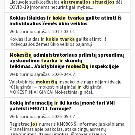
Lietuvoje susiklosčiusios
ekstremalios
situacijos
dėl
COVID-19 įmonėms neturint galimybės...
Kokias išlaidas
ir
kokia
tvarka
galite atimti iš
individualios žemės ūkio veiklos
Web turinio sąrašas
2019-03-01
Kokias išlaidas
ir
kokia
tvarka
galite atimti iš
individualios žemės ūkio veiklos pajamų?
Mokesčių
administratoriaus priimtų sprendimų
apskundimo
tvarka
ir
skundų
teikimas...Valstybinėje
mokesčių
inspekcijoje
Web turinio sąrašas
2020-04-07
Valstybinėje
mokesčių
inspekcijoje nagrinėjami dviejų
rūšių ginčai — mokestiniai ginčai
ir
kiti ginčai.
MOKESTINIAI GINČAI Mokestiniai ginčai...
Kokią informaciją
ir
iki kada įmonė turi VMI
pateikti FR0711 formoje?
Web turinio sąrašas
2026-05-07
Registraci
jos
numeris KM0806 Ši informacija skelbiama:
Pranešimas apie paskolas, atskaitingų asmenų
įsiskolinimus, dalyvių įmokas, išmokas užsienio