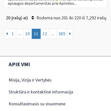
apsaugos departamentas prie Aplinkos...
20 Įrašų(-ai)
Rodoma nuo 201 iki 220 iš 7,292 irašų.
1
...
10
11
12
...
365
APIE VMI
Misija, Vizija ir Vertybės
Struktūra ir kontaktinė informacija
Konsultavimasis su visuomene