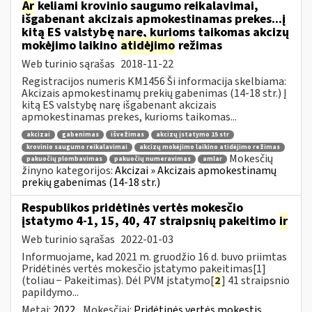
Ar
keliami krovinio saugumo reikalavimai,
išgabenant akcizais apmokestinamas prekes...į
kitą ES valstybę narę, kurioms taikomas akcizų
mokėjimo laikino
atidėjimo
režimas
Web turinio sąrašas
2018-11-22
Registracijos numeris KM1456 Ši informacija skelbiama:
Akcizais apmokestinamų prekių gabenimas (14-18 str.) Į
kitą ES valstybę narę išgabenant akcizais
apmokestinamas prekes, kurioms taikomas...
akcizai
gabenimas
išvežimas
akcizų įstatymo 15 str
krovinio saugumo reikalavimai
akcizų mokėjimo laikino atidėjimo režimas
Mokesčių
pakuočių plombavimas
pakuočių numeravimas
amlar
žinyno kategorijos:
Akcizai » Akcizais apmokestinamų
prekių gabenimas (14-18 str.)
Respublikos pridėtinės vertės mokesčio
įstatymo 4-1, 15, 40, 47 straipsnių pakeitimo
ir
Web turinio sąrašas
2022-01-03
Informuojame, kad 2021 m. gruodžio 16 d. buvo priimtas
Pridėtinės vertės mokesčio įstatymo pakeitimas[1]
(toliau − Pakeitimas). Dėl PVM įstatymo[
2
] 41 straipsnio
papildymo...
Metai:
2022
Mokesčiai:
Pridėtinės vertės mokestis