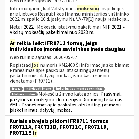
Web turinio sąrašas
2022-10-17
Informuojame, kad Valstybinės
mokesčių
inspekcijos
prie Lietuvos Respublikos finansų ministerijos viršininko
2022 m. spalio 10 d. įsakymu Nr. VA-78[1] nauja redakcija...
Metai:
2022
Mokesčių įstatymų pakeitimai:
MĮP 2021 »
Akcizų mokesčių pakeitimai nuo 2023 m.
Ar
reikia teikti FR0711 formą, jeigu
individualios įmonės savininkas įneša daugiau
Web turinio sąrašas
2026-05-07
Registraci
jos
numeris KM2463 Ši informacija skelbiama:
Pranešimas apie paskolas, atskaitingų asmenų
įsiskolinimus, dalyvių įmokas, išmokas užsienio
vienetams (FR0711)...
fr0711
individuali įmonė
individualios įmonės savininkas
Mokesčių žinyno kategorijos:
Prašymai,
tikslinės įmokos
pažymos ir mokėjimo duomenys » Duomenų teikimas
VMI » Pranešimas apie paskolas, atskaitingų asmenų
įsiskolinimus, dalyvių įmokas,
Kuriais atvejais pildomi FR0711 formos
FR0711A, FR0711B, FR0711C, FR0711D,
FR0711E
ir