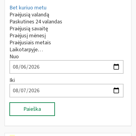
Bet kuriuo metu
Praėjusią valandą
Paskutines 24 valandas
Praėjusią savaitę
Praėjusį mėnesį
Praėjusiais metais
Laikotarpyje…
Nuo
Iki
Paieška