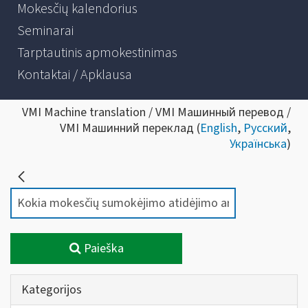
Mokesčių kalendorius
Seminarai
Tarptautinis apmokestinimas
Kontaktai / Apklausa
VMI Machine translation / VMI Машинный перевод /
VMI Машинний переклад (
English
,
Русский
,
Українська
)
Paieška
Kategorijos