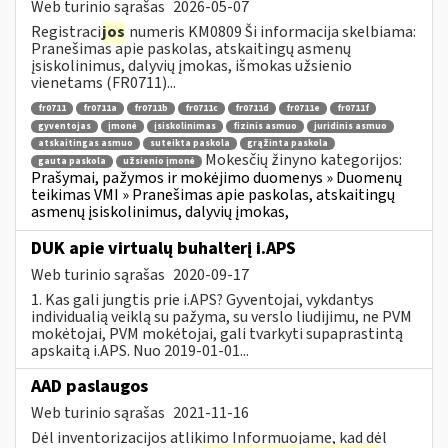
Web turinio sąrašas
2026-05-07
Registraci
jos
numeris KM0809 Ši informacija skelbiama:
Pranešimas apie paskolas, atskaitingų asmenų
įsiskolinimus, dalyvių įmokas, išmokas užsienio
vienetams (FR0711)...
fr0711
fr0711a
fr0711b
fr0711c
fr0711d
fr0711e
fr0711f
gyventojas
įmonė
įsiskolinimas
fizinis asmuo
juridinis asmuo
atskaitingas asmuo
suteikta paskola
grąžinta paskola
Mokesčių žinyno kategorijos:
gauta paskola
užsienio įmonė
Prašymai, pažymos ir mokėjimo duomenys » Duomenų
teikimas VMI » Pranešimas apie paskolas, atskaitingų
asmenų įsiskolinimus, dalyvių įmokas,
DUK apie virtualų buhalterį i.APS
Web turinio sąrašas
2020-09-17
1. Kas gali jungtis prie i.APS? Gyventojai, vykdantys
individualią veiklą su pažyma, su verslo liudijimu, ne PVM
mokėtojai, PVM mokėtojai, gali tvarkyti supaprastintą
apskaitą i.APS. Nuo 2019-01-01...
AAD paslaugos
Web turinio sąrašas
2021-11-16
Dėl inventorizacijos atlikimo Informuojame, kad dėl