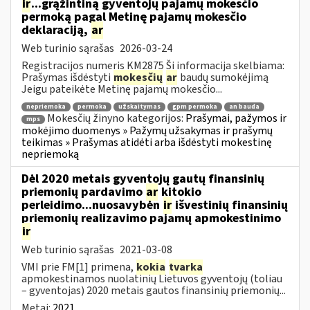
ir
...grąžintiną gyventojų pajamų mokesčio
permoką pagal Metinę pajamų mokesčio
deklaraciją,
ar
Web turinio sąrašas
2026-03-24
Registracijos numeris KM2875 Ši informacija skelbiama:
Prašymas išdėstyti
mokesčių
ar
baudų sumokėjimą
Jeigu pateikėte Metinę pajamų mokesčio...
nepriemoka
permoka
užskaitymas
gpm permoka
an bauda
Mokesčių žinyno kategorijos:
Prašymai, pažymos ir
mps
mokėjimo duomenys » Pažymų užsakymas ir prašymų
teikimas » Prašymas atidėti arba išdėstyti mokestinę
nepriemoką
Dėl 2020 metais gyventojų gautų finansinių
priemonių pardavimo
ar
kitokio
perleidimo...nuosavybėn
ir
išvestinių finansinių
priemonių realizavimo pajamų apmokestinimo
ir
Web turinio sąrašas
2021-03-08
VMI prie FM[1] primena,
kokia
tvarka
apmokestinamos nuolatinių Lietuvos gyventojų (toliau
– gyventojas) 2020 metais gautos finansinių priemonių...
Metai:
2021