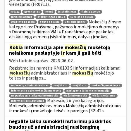
vienetams (FR0711)...
fr0711
gyventojas
įmonė
įsiskolinimas
fizinis asmuo
juridinis asmuo
atskaitingas asmuo
suteikta paskola
Mokesčių žinyno
grąžinta paskola
gauta paskola
užsienio įmonė
kategorijos:
Prašymai, pažymos ir mokėjimo duomenys
» Duomenų teikimas VMI » Pranešimas apie paskolas,
atskaitingų asmenų įsiskolinimus, dalyvių įmokas,
Kokia
informacija apie
mokesčių
mokėtoją
nelaikoma paslaptyje
ir
kam ji gali būti
Web turinio sąrašas
2026-06-02
Registracijos numeris KM0133 Ši informacija skelbiama:
Mokesčių
administratoriaus ir
mokesčių
mokėtojo
teisės ir pareigos...
mokesčių administravimas
maį 38 str.
maį 39 str.
mokesčių mokėtojas
informacija apie mokesčių mokėtoją
paslaptyje laikoma informacija
ne paslaptyje laikoma informacija
vieša informacija
viešai skelbiama
Mokesčių žinyno kategorijos:
informacijos slaptumas
Mokesčių administravimas » Mokesčių administratoriaus
ir mokesčių mokėtojo teisės ir pareigos (32-42 s
negalite laiku sumokėti nutarimu paskirtos
baudos už administracinį nusižengimą