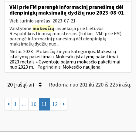
VMI prie FM parengė informacinį pranešimą dėl
dienpinigių maksimalių dydžių nuo 2023-08-01
Web turinio sąrašas
2023-07-21
Valstybinė
mokesčių
inspekcija prie Lietuvos
Respublikos finansų ministerijos (toliau - VMI prie FM)
parengė informacinį pranešimą dėl dienpinigių
maksimalių dydžių nuo...
Metai:
2023
Mokesčių žinyno kategorijos:
Mokesčių
įstatymų pakeitimai » Mokesčių įstatymų pakeitimai
2023 metais » Gyventojų pajamų mokesčio pakeitimai
nuo 2023 m.
Pagrindinis:
Mokesčio naujiena
20 Įrašų(-ai)
Rodoma nuo 201 iki 220 iš 225 irašų.
1
...
10
11
12