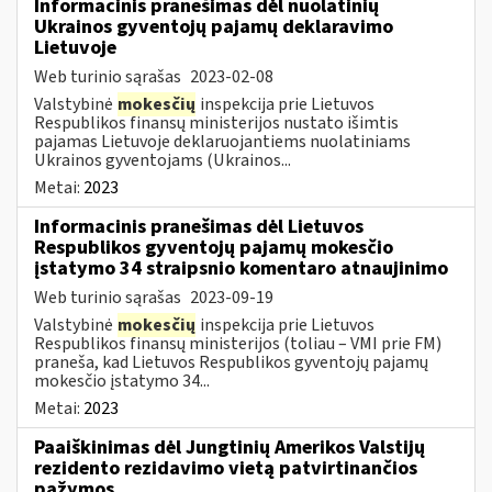
Informacinis pranešimas dėl nuolatinių
Ukrainos gyventojų pajamų deklaravimo
Lietuvoje
Web turinio sąrašas
2023-02-08
Valstybinė
mokesčių
inspekcija prie Lietuvos
Respublikos finansų ministerijos nustato išimtis
pajamas Lietuvoje deklaruojantiems nuolatiniams
Ukrainos gyventojams (Ukrainos...
Metai:
2023
Informacinis pranešimas dėl Lietuvos
Respublikos gyventojų pajamų mokesčio
įstatymo 34 straipsnio komentaro atnaujinimo
Web turinio sąrašas
2023-09-19
Valstybinė
mokesčių
inspekcija prie Lietuvos
Respublikos finansų ministerijos (toliau – VMI prie FM)
praneša, kad Lietuvos Respublikos gyventojų pajamų
mokesčio įstatymo 34...
Metai:
2023
Paaiškinimas dėl Jungtinių Amerikos Valstijų
rezidento rezidavimo vietą patvirtinančios
pažymos