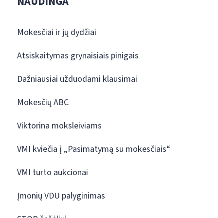
NAUDINGA
Mokesčiai ir jų dydžiai
Atsiskaitymas grynaisiais pinigais
Dažniausiai užduodami klausimai
Mokesčių ABC
Viktorina moksleiviams
VMI kviečia į „Pasimatymą su mokesčiais“
VMI turto aukcionai
Įmonių VDU palyginimas