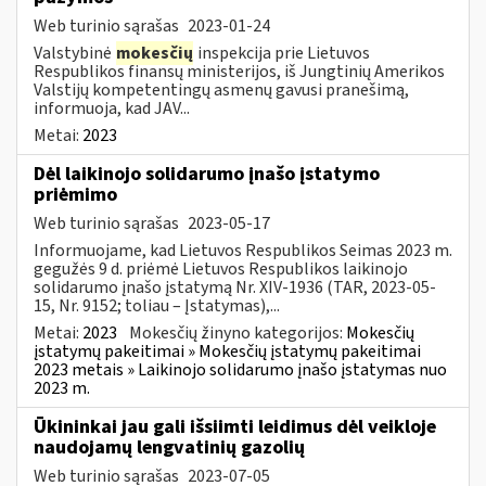
Web turinio sąrašas
2023-01-24
Valstybinė
mokesčių
inspekcija prie Lietuvos
Respublikos finansų ministerijos, iš Jungtinių Amerikos
Valstijų kompetentingų asmenų gavusi pranešimą,
informuoja, kad JAV...
Metai:
2023
Dėl laikinojo solidarumo įnašo įstatymo
priėmimo
Web turinio sąrašas
2023-05-17
Informuojame, kad Lietuvos Respublikos Seimas 2023 m.
gegužės 9 d. priėmė Lietuvos Respublikos laikinojo
solidarumo įnašo įstatymą Nr. XIV-1936 (TAR, 2023-05-
15, Nr. 9152; toliau – Įstatymas),...
Metai:
2023
Mokesčių žinyno kategorijos:
Mokesčių
įstatymų pakeitimai » Mokesčių įstatymų pakeitimai
2023 metais » Laikinojo solidarumo įnašo įstatymas nuo
2023 m.
Ūkininkai jau gali išsiimti leidimus dėl veikloje
naudojamų lengvatinių gazolių
Web turinio sąrašas
2023-07-05