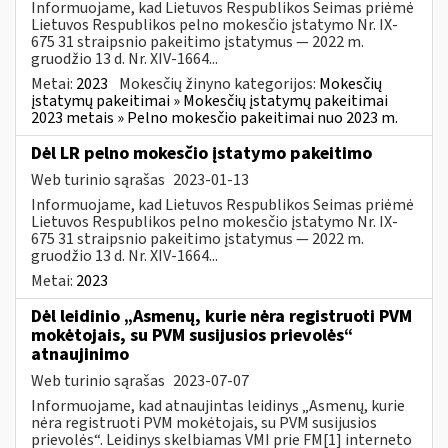
Informuojame, kad Lietuvos Respublikos Seimas priėmė
Lietuvos Respublikos pelno mokesčio įstatymo Nr. IX-
675 31 straipsnio pakeitimo įstatymus — 2022 m.
gruodžio 13 d. Nr. XIV-1664...
Metai:
2023
Mokesčių žinyno kategorijos:
Mokesčių
įstatymų pakeitimai » Mokesčių įstatymų pakeitimai
2023 metais » Pelno mokesčio pakeitimai nuo 2023 m.
Dėl LR pelno mokesčio įstatymo pakeitimo
Web turinio sąrašas
2023-01-13
Informuojame, kad Lietuvos Respublikos Seimas priėmė
Lietuvos Respublikos pelno mokesčio įstatymo Nr. IX-
675 31 straipsnio pakeitimo įstatymus — 2022 m.
gruodžio 13 d. Nr. XIV-1664...
Metai:
2023
Dėl leidinio „Asmenų, kurie nėra registruoti PVM
mokėtojais, su PVM susijusios prievolės“
atnaujinimo
Web turinio sąrašas
2023-07-07
Informuojame, kad atnaujintas leidinys „Asmenų, kurie
nėra registruoti PVM mokėtojais, su PVM susijusios
prievolės“. Leidinys skelbiamas VMI prie FM[1] interneto