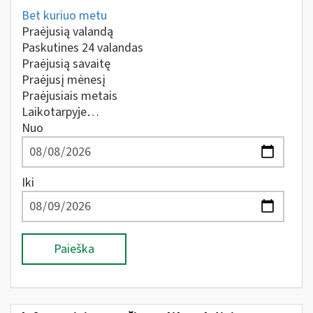
Bet kuriuo metu
Praėjusią valandą
Paskutines 24 valandas
Praėjusią savaitę
Praėjusį mėnesį
Praėjusiais metais
Laikotarpyje…
Nuo
Iki
Paieška