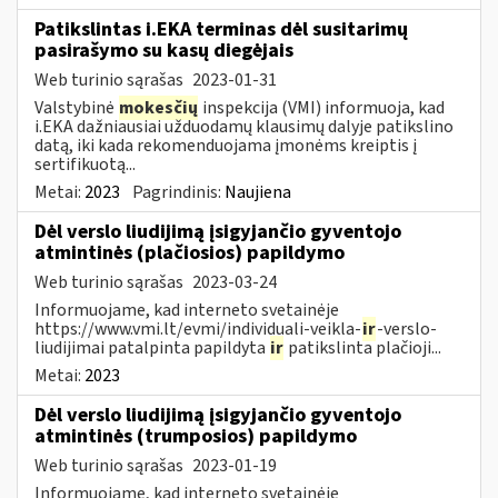
Patikslintas i.EKA terminas dėl susitarimų
pasirašymo su kasų diegėjais
Web turinio sąrašas
2023-01-31
Valstybinė
mokesčių
inspekcija (VMI) informuoja, kad
i.EKA dažniausiai užduodamų klausimų dalyje patikslino
datą, iki kada rekomenduojama įmonėms kreiptis į
sertifikuotą...
Metai:
2023
Pagrindinis:
Naujiena
Dėl verslo liudijimą įsigyjančio gyventojo
atmintinės (plačiosios) papildymo
Web turinio sąrašas
2023-03-24
Informuojame, kad interneto svetainėje
https://www.vmi.lt/evmi/individuali-veikla-
ir
-verslo-
liudijimai patalpinta papildyta
ir
patikslinta plačioji...
Metai:
2023
Dėl verslo liudijimą įsigyjančio gyventojo
atmintinės (trumposios) papildymo
Web turinio sąrašas
2023-01-19
Informuojame, kad interneto svetainėje