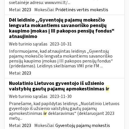
svetainėje adresu: www.vmi.lt/...
Metai:
2023
Mokesčiai:
Pridėtinės vertės mokestis
Dėl leidinio ,,Gyventojų pajamų mokesčio
lengvata mokantiems savanoriško pensijų
kaupimo įmokas į III pakopos pensijų fondus"
atnaujinimo
Web turinio sąrašas
2023-10-31
Informuojame, kad atnaujintas leidinys „Gyventojų
pajamų mokesčio lengvata mokantiems savanoriško
pensijų kaupimo įmokas į III pakopos pensijų fondus“
(pridedamas). Leidinys skelbiamas VMI prie FM ...
Metai:
2023
Nuolatinio Lietuvos gyventojo iš užsienio
valstybių gautų pajamų apmokestinimas
ir
Web turinio sąrašas
2023-11-30
Pranešame, kad papildytas leidinys „Nuolatinio Lietuvos
gvyentojo iš užsienio valstybių gautų pajamų
apmokestinimas
ir
deklaravimas“ (deklaruojant 2023
metų...
Metai:
2023
Mokesčiai:
Gyventojų pajamų mokestis