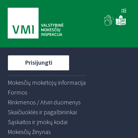
Prisijungti
Mokesčių mokėtojų informacija
Formos
Rinkmenos / Atviri duomenys
Skaičiuoklės ir pagalbininkai
Sąskaitos ir įmokų kodai
Mokesčių žinynas