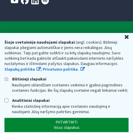
Valstybinė mokesčių inspekcija prie Lietuvos
U
Respublikos finansų ministerijos
Šioje svetainėje naudojami slapukai
(angl. cookies). Būtinieji
slapukai įdiegiami automatiškai ir jiems nėra reikalingas Jūsų
Biudžetinė įstaiga. Juridinio asmens kodas — 188659752,
sutikimas. Taip pat galite sutikti ir su kitų slapukų naudojimu. Savo
adresas: Vasario 16-osios g. 14, 01107 Vilnius, Lietuva, el.paštas:
sutikimą bet kada galėsite atšaukti pakeisdami interneto naršyklės
vmi@vmi.lt
, E. pristatymo dėžutės adresas 188659752
nustatymus ir ištrindami įrašytus slapukus. Daugiau informacijos
Duomenys apie Valstybinę mokesčių inspekciją prie Lietuvos
Slapukų politika
;
Privatumo politika.
Respublikos finansų ministerijos kaupiami ir saugomi Juridinių
asmenų registre
Būtinieji slapukai
Naudojami sklandžiam svetainės veikimui ir įgalina pagrindines
svetainės funkcijas. Be šių slapukų svetainė negali tinkamai veikti.
Analitiniai slapukai
Renka statistinę informaciją apie svetainės naudojimą ir
naudojami Jūsų naršymo patirties gerinimui.
PATVIRTINTI
Visus slapukus