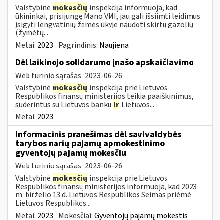
Valstybinė
mokesčių
inspekcija informuoja, kad
ūkininkai, prisijungę Mano VMI, jau gali išsiimti leidimus
įsigyti lengvatinių žemės ūkyje naudoti skirtų gazolių
(žymėtų...
Metai:
2023
Pagrindinis:
Naujiena
Dėl laikinojo solidarumo įnašo apskaičiavimo
Web turinio sąrašas
2023-06-26
Valstybinė
mokesčių
inspekcija prie Lietuvos
Respublikos finansų ministerijos teikia paaiškinimus,
suderintus su Lietuvos banku
ir
Lietuvos...
Metai:
2023
Informacinis pranešimas dėl savivaldybės
tarybos narių pajamų apmokestinimo
gyventojų pajamų mokesčiu
Web turinio sąrašas
2023-06-26
Valstybinė
mokesčių
inspekcija prie Lietuvos
Respublikos finansų ministerijos informuoja, kad 2023
m. birželio 13 d. Lietuvos Respublikos Seimas priėmė
Lietuvos Respublikos...
Metai:
2023
Mokesčiai:
Gyventojų pajamų mokestis