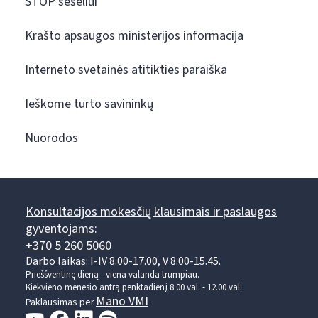
STOP šešėliui
Krašto apsaugos ministerijos informacija
Interneto svetainės atitikties paraiška
Ieškome turto savininkų
Nuorodos
Konsultacijos mokesčių klausimais ir paslaugos
gyventojams:
+370 5 260 5060
Darbo laikas: I-IV 8.00-17.00, V 8.00-15.45.
Prieššventinę dieną - viena valanda trumpiau.
Kiekvieno mėnesio antrą penktadienį 8.00 val. - 12.00 val.
Mano VMI
Paklausimas per