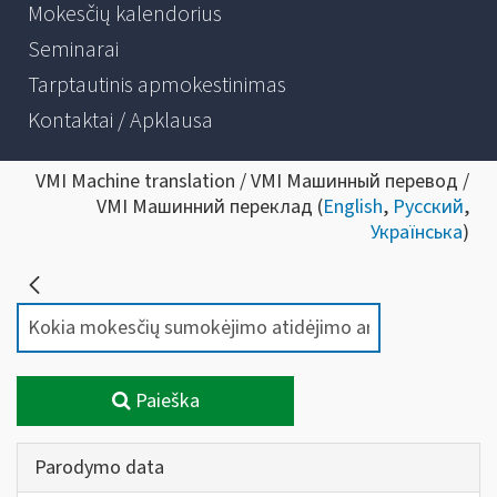
Mokesčių kalendorius
Seminarai
Tarptautinis apmokestinimas
Kontaktai / Apklausa
VMI Machine translation / VMI Машинный перевод /
VMI Машинний переклад (
English
,
Русский
,
Українська
)
Paieška
Parodymo data