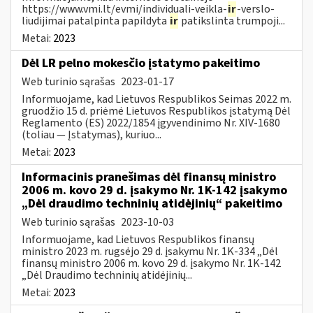
https://www.vmi.lt/evmi/individuali-veikla-
ir
-verslo-
liudijimai patalpinta papildyta
ir
patikslinta trumpoji...
Metai:
2023
Dėl LR pelno mokesčio įstatymo pakeitimo
Web turinio sąrašas
2023-01-17
Informuojame, kad Lietuvos Respublikos Seimas 2022 m.
gruodžio 15 d. priėmė Lietuvos Respublikos įstatymą Dėl
Reglamento (ES) 2022/1854 įgyvendinimo Nr. XIV-1680
(toliau — Įstatymas), kuriuo...
Metai:
2023
Informacinis pranešimas dėl finansų ministro
2006 m. kovo 29 d. įsakymo Nr. 1K-142 įsakymo
„Dėl draudimo techninių atidėjinių“ pakeitimo
Web turinio sąrašas
2023-10-03
Informuojame, kad Lietuvos Respublikos finansų
ministro 2023 m. rugsėjo 29 d. įsakymu Nr. 1K-334 „Dėl
finansų ministro 2006 m. kovo 29 d. įsakymo Nr. 1K-142
„Dėl Draudimo techninių atidėjinių...
Metai:
2023