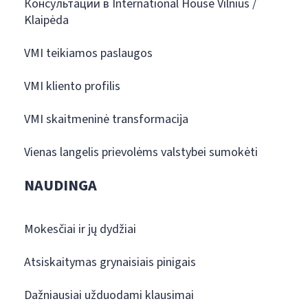
Консультации в International House Vilnius /
Klaipėda
VMI teikiamos paslaugos
VMI kliento profilis
VMI skaitmeninė transformacija
Vienas langelis prievolėms valstybei sumokėti
NAUDINGA
Mokesčiai ir jų dydžiai
Atsiskaitymas grynaisiais pinigais
Dažniausiai užduodami klausimai