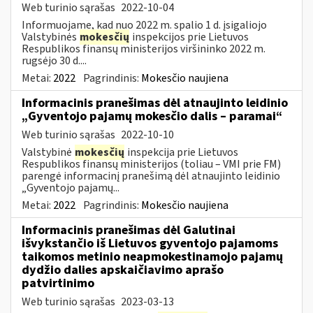
Web turinio sąrašas
2022-10-04
Informuojame, kad nuo 2022 m. spalio 1 d. įsigaliojo
Valstybinės
mokesčių
inspekcijos prie Lietuvos
Respublikos finansų ministerijos viršininko 2022 m.
rugsėjo 30 d....
Metai:
2022
Pagrindinis:
Mokesčio naujiena
Informacinis pranešimas dėl atnaujinto leidinio
„Gyventojo pajamų mokesčio dalis – paramai“
Web turinio sąrašas
2022-10-10
Valstybinė
mokesčių
inspekcija prie Lietuvos
Respublikos finansų ministerijos (toliau – VMI prie FM)
parengė informacinį pranešimą dėl atnaujinto leidinio
„Gyventojo pajamų...
Metai:
2022
Pagrindinis:
Mokesčio naujiena
Informacinis pranešimas dėl Galutinai
išvykstančio iš Lietuvos gyventojo pajamoms
taikomos metinio neapmokestinamojo pajamų
dydžio dalies apskaičiavimo aprašo
patvirtinimo
Web turinio sąrašas
2023-03-13