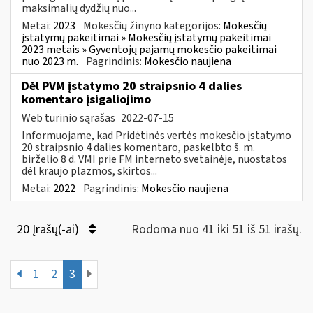
maksimalių dydžių nuo...
Metai:
2023
Mokesčių žinyno kategorijos:
Mokesčių
įstatymų pakeitimai » Mokesčių įstatymų pakeitimai
2023 metais » Gyventojų pajamų mokesčio pakeitimai
nuo 2023 m.
Pagrindinis:
Mokesčio naujiena
Dėl PVM įstatymo 20 straipsnio 4 dalies
komentaro įsigaliojimo
Web turinio sąrašas
2022-07-15
Informuojame, kad Pridėtinės vertės mokesčio įstatymo
20 straipsnio 4 dalies komentaro, paskelbto š. m.
birželio 8 d. VMI prie FM interneto svetainėje, nuostatos
dėl kraujo plazmos, skirtos...
Metai:
2022
Pagrindinis:
Mokesčio naujiena
20 Įrašų(-ai)
Rodoma nuo 41 iki 51 iš 51 irašų.
1
2
3