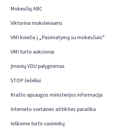
Mokesčių ABC
Viktorina moksleiviams
VMI kviečia į „Pasimatymą su mokesčiais“
VMI turto aukcionai
Įmonių VDU palyginimas
STOP šešėliui
Krašto apsaugos ministerijos informacija
Interneto svetainės atitikties paraiška
Ieškome turto savininkų