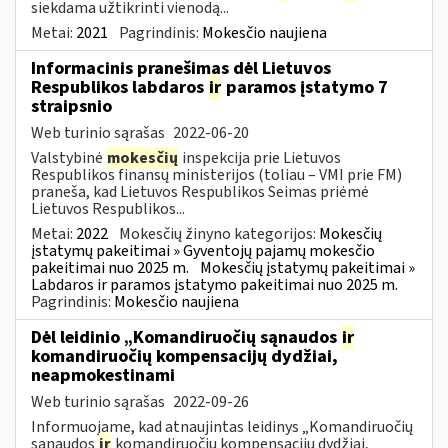
siekdama užtikrinti vienodą...
Metai:
2021
Pagrindinis:
Mokesčio naujiena
Informacinis pranešimas dėl Lietuvos
Respublikos labdaros
ir
paramos įstatymo 7
straipsnio
Web turinio sąrašas
2022-06-20
Valstybinė
mokesčių
inspekcija prie Lietuvos
Respublikos finansų ministerijos (toliau – VMI prie FM)
praneša, kad Lietuvos Respublikos Seimas priėmė
Lietuvos Respublikos...
Metai:
2022
Mokesčių žinyno kategorijos:
Mokesčių
įstatymų pakeitimai » Gyventojų pajamų mokesčio
pakeitimai nuo 2025 m.
Mokesčių įstatymų pakeitimai »
Labdaros ir paramos įstatymo pakeitimai nuo 2025 m.
Pagrindinis:
Mokesčio naujiena
Dėl leidinio „Komandiruočių sąnaudos
ir
komandiruočių kompensacijų dydžiai,
neapmokestinami
Web turinio sąrašas
2022-09-26
Informuojame, kad atnaujintas leidinys „Komandiruočių
sąnaudos
ir
komandiruočių kompensacijų dydžiai,