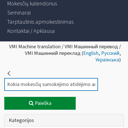
Mokesčių kalendorius
Seminarai
Tarptautinis apmokestinimas
Kontaktai / Apklausa
VMI Machine translation / VMI Машинный перевод /
VMI Машинний переклад (
English
,
Русский
,
Українська
)
Paieška
Kategorijos