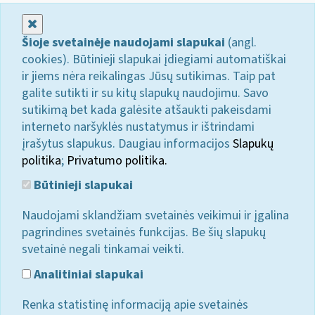
Uždaryti
Šioje svetainėje naudojami slapukai
(angl.
cookies). Būtinieji slapukai įdiegiami automatiškai
ir jiems nėra reikalingas Jūsų sutikimas. Taip pat
galite sutikti ir su kitų slapukų naudojimu. Savo
sutikimą bet kada galėsite atšaukti pakeisdami
interneto naršyklės nustatymus ir ištrindami
įrašytus slapukus. Daugiau informacijos
Slapukų
politika
;
Privatumo politika.
Būtinieji slapukai
Naudojami sklandžiam svetainės veikimui ir įgalina
pagrindines svetainės funkcijas. Be šių slapukų
svetainė negali tinkamai veikti.
Analitiniai slapukai
Renka statistinę informaciją apie svetainės