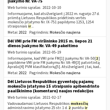
įsakymo Nr. VA-75
Web turinio sąrašas
2022-10-10
Informuojame, kad atsižvelgiant į 2022 m. rugsėjo 27 d.
priimtą Lietuvos Respublikos pridėtinės vertės
mokesčio įstatymo Nr. IX-751 papildymo 1253, 1254
straipsniais
ir
...
Metai:
2022
Pagrindinis:
Mokesčio naujiena
Dėl VMI prie FM viršininko 2015 m. liepos 21
dienos įsakymo Nr. VA-49 pakeitimo
Web turinio sąrašas
2022-05-19
Informuojame, kad VMI prie FM[1] įsakymu Nr. VA-50[
2
]
papildėme VMI prie FM įsakymu Nr. VA-49[3] patvirtintą
Aprašo[4] PVM klasifikatorių[5]. Atsižvelgiant į tai, kad...
Metai:
2022
Pagrindinis:
Mokesčio naujiena
Dėl Lietuvos Respublikos gyventojų pajamų
mokesčio įstatymo 15 straipsnio apibendrinto
paaiškinimo (komentaro) naujos redakcijos
Web turinio sąrašas
2021-02-17
Vadovaudamasi Lietuvos Respublikos
mokesčių
administravimo įstatymo 25 str. 1 d.
2
punktu
ir