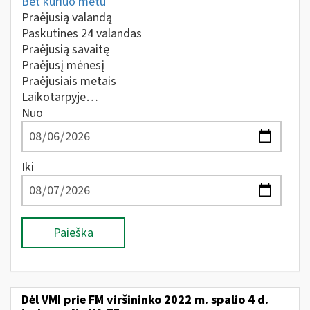
Bet kuriuo metu
Praėjusią valandą
Paskutines 24 valandas
Praėjusią savaitę
Praėjusį mėnesį
Praėjusiais metais
Laikotarpyje…
Nuo
Iki
Paieška
Dėl VMI prie FM viršininko 2022 m. spalio 4 d.