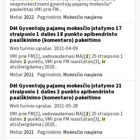
neapmokestinami gyventojų pajamų mokesčiu“
paskelbtas VMI prie FM...
Metai:
2022
Pagrindinis:
Mokesčio naujiena
Dėl Gyventojų pajamų mokesčio įstatymo 17
straipsnio 1 dalies 18 punkto apibendrinto
paaiškinimo (komentaro) pakeitimo
Web turinio sąrašas
2021-04-09
VMI prie FM[1], vadovaudamasi MAĮ[
2
] 25 straipsnio 1
dalies
2
punktu, VMI prie FM nuostatais[3],
ir
atsižvelgdama į 2020...
Metai:
2021
Pagrindinis:
Mokesčio naujiena
Dėl Gyventojų pajamų mokesčio įstatymo 21
straipsnio 1 dalies 3 punkto apibendrinto
paaiškinimo (komentaro) pakeitimo
Web turinio sąrašas
2021-05-28
VMI prie FM[1], vadovaudamasi MAĮ[
2
] 25 straipsnio 1
dalies
2
punktu, VMI prie FM nuostatais[3],
ir
atsižvelgdama į 2020...
Metai:
2021
Pagrindinis:
Mokesčio naujiena