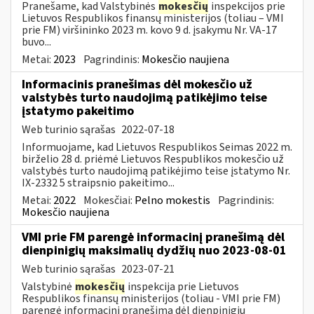
Pranešame, kad Valstybinės
mokesčių
inspekcijos prie
Lietuvos Respublikos finansų ministerijos (toliau – VMI
prie FM) viršininko 2023 m. kovo 9 d. įsakymu Nr. VA-17
buvo...
Metai:
2023
Pagrindinis:
Mokesčio naujiena
Informacinis pranešimas dėl mokesčio už
valstybės turto naudojimą patikėjimo teise
įstatymo pakeitimo
Web turinio sąrašas
2022-07-18
Informuojame, kad Lietuvos Respublikos Seimas 2022 m.
birželio 28 d. priėmė Lietuvos Respublikos mokesčio už
valstybės turto naudojimą patikėjimo teise įstatymo Nr.
IX-2332 5 straipsnio pakeitimo...
Metai:
2022
Mokesčiai:
Pelno mokestis
Pagrindinis:
Mokesčio naujiena
VMI prie FM parengė informacinį pranešimą dėl
dienpinigių maksimalių dydžių nuo 2023-08-01
Web turinio sąrašas
2023-07-21
Valstybinė
mokesčių
inspekcija prie Lietuvos
Respublikos finansų ministerijos (toliau - VMI prie FM)
parengė informacinį pranešimą dėl dienpinigių