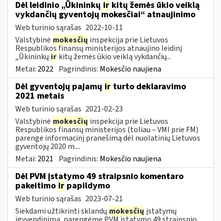
Dėl leidinio „Ūkininkų
ir
kitų žemės ūkio veiklą
vykdančių gyventojų mokesčiai“ atnaujinimo
Web turinio sąrašas
2022-10-11
Valstybinė
mokesčių
inspekcija prie Lietuvos
Respublikos finansų ministerijos atnaujino leidinį
„Ūkininkų
ir
kitų žemės ūkio veiklą vykdančių...
Metai:
2022
Pagrindinis:
Mokesčio naujiena
Dėl gyventojų pajamų
ir
turto deklaravimo
2021 metais
Web turinio sąrašas
2021-02-23
Valstybinė
mokesčių
inspekcija prie Lietuvos
Respublikos finansų ministerijos (toliau – VMI prie FM)
parengė informacinį pranešimą dėl nuolatinių Lietuvos
gyventojų 2020 m....
Metai:
2021
Pagrindinis:
Mokesčio naujiena
Dėl PVM įstatymo 49 straipsnio komentaro
pakeitimo
ir
papildymo
Web turinio sąrašas
2023-07-21
Siekdami užtikrinti sklandų
mokesčių
įstatymų
įgyvendinimą, parengėme PVM įstatymo 49 straipsnio