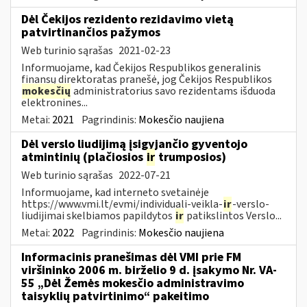
Dėl Čekijos rezidento rezidavimo vietą
patvirtinančios pažymos
Web turinio sąrašas
2021-02-23
Informuojame, kad Čekijos Respublikos generalinis
finansų direktoratas pranešė, jog Čekijos Respublikos
mokesčių
administratorius savo rezidentams išduoda
elektronines...
Metai:
2021
Pagrindinis:
Mokesčio naujiena
Dėl verslo liudijimą įsigyjančio gyventojo
atmintinių (plačiosios
ir
trumposios)
Web turinio sąrašas
2022-07-21
Informuojame, kad interneto svetainėje
https://www.vmi.lt/evmi/individuali-veikla-
ir
-verslo-
liudijimai skelbiamos papildytos
ir
patikslintos Verslo...
Metai:
2022
Pagrindinis:
Mokesčio naujiena
Informacinis pranešimas dėl VMI prie FM
viršininko 2006 m. birželio 9 d. įsakymo Nr. VA-
55 „Dėl Žemės mokesčio administravimo
taisyklių patvirtinimo“ pakeitimo