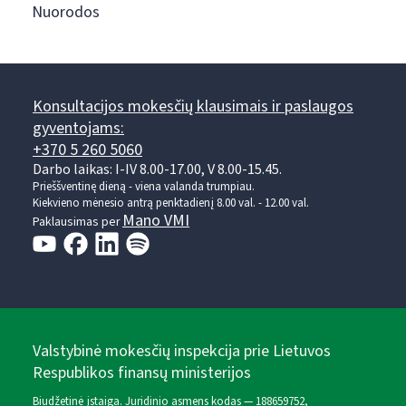
Nuorodos
Konsultacijos mokesčių klausimais ir paslaugos
gyventojams:
+370 5 260 5060
Darbo laikas: I-IV 8.00-17.00, V 8.00-15.45.
Prieššventinę dieną - viena valanda trumpiau.
Kiekvieno mėnesio antrą penktadienį 8.00 val. - 12.00 val.
Mano VMI
Paklausimas per
Valstybinė mokesčių inspekcija prie Lietuvos
Respublikos finansų ministerijos
Biudžetinė įstaiga. Juridinio asmens kodas — 188659752,