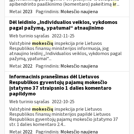
apibendrinto paaiškinimo (komentaro) pakeitimą
ir
...
Metai:
2023
Pagrindinis:
Mokesčio naujiena
Dėl leidinio „Individualios veiklos, vykdomos
pagal pažymą, ypatumai“ atnaujinimo
Web turinio sąrašas
2022-11-25
Valstybinė
mokesčių
inspekcija prie Lietuvos
Respublikos finansų ministerijos informuoja, jog
atnaujino leidinį „Individualios veiklos, vykdomos pagal
pažymą, ypatumai“...
Metai:
2022
Pagrindinis:
Mokesčio naujiena
Informacinis pranešimas dėl Lietuvos
Respublikos gyventojų pajamų mokesčio
įstatymo 37 straipsnio 1 dalies komentaro
papildymo
Web turinio sąrašas
2022-10-25
Valstybinė
mokesčių
inspekcija prie Lietuvos
Respublikos finansų ministerijos papildė Lietuvos
Respublikos gyventojų pajamų mokesčio įstatymo 37
str. 1 dalies komentaro 2.4...
Metai:
2022
Pagrindinis:
Mokesčio naujiena