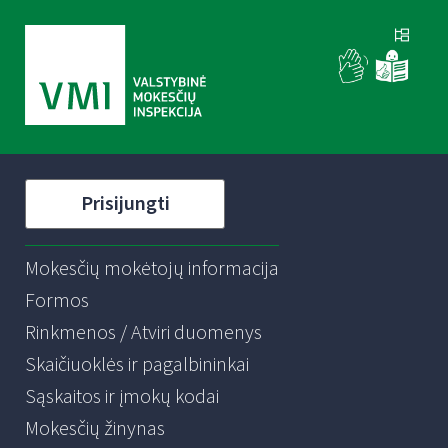
Prisijungti
Mokesčių mokėtojų informacija
Formos
Rinkmenos / Atviri duomenys
Skaičiuoklės ir pagalbininkai
Sąskaitos ir įmokų kodai
Mokesčių žinynas