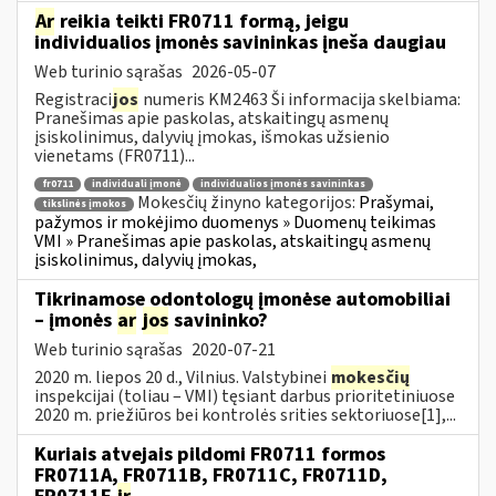
Ar
reikia teikti FR0711 formą, jeigu
individualios įmonės savininkas įneša daugiau
Web turinio sąrašas
2026-05-07
Registraci
jos
numeris KM2463 Ši informacija skelbiama:
Pranešimas apie paskolas, atskaitingų asmenų
įsiskolinimus, dalyvių įmokas, išmokas užsienio
vienetams (FR0711)...
fr0711
individuali įmonė
individualios įmonės savininkas
Mokesčių žinyno kategorijos:
Prašymai,
tikslinės įmokos
pažymos ir mokėjimo duomenys » Duomenų teikimas
VMI » Pranešimas apie paskolas, atskaitingų asmenų
įsiskolinimus, dalyvių įmokas,
Tikrinamose odontologų įmonėse automobiliai
– įmonės
ar
jos
savininko?
Web turinio sąrašas
2020-07-21
2020 m. liepos 20 d., Vilnius. Valstybinei
mokesčių
inspekcijai (toliau – VMI) tęsiant darbus prioritetiniuose
2020 m. priežiūros bei kontrolės srities sektoriuose[1],...
Kuriais atvejais pildomi FR0711 formos
FR0711A, FR0711B, FR0711C, FR0711D,