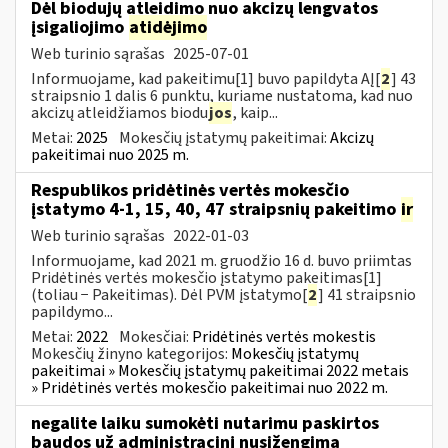
Dėl biodujų atleidimo nuo akcizų lengvatos
įsigaliojimo
atidėjimo
Web turinio sąrašas
2025-07-01
Informuojame, kad pakeitimu[1] buvo papildyta AĮ[
2
] 43
straipsnio 1 dalis 6 punktu, kuriame nustatoma, kad nuo
akcizų atleidžiamos biodu
jos
, kaip...
Metai:
2025
Mokesčių įstatymų pakeitimai:
Akcizų
pakeitimai nuo 2025 m.
Respublikos pridėtinės vertės mokesčio
įstatymo 4-1, 15, 40, 47 straipsnių pakeitimo
ir
Web turinio sąrašas
2022-01-03
Informuojame, kad 2021 m. gruodžio 16 d. buvo priimtas
Pridėtinės vertės mokesčio įstatymo pakeitimas[1]
(toliau − Pakeitimas). Dėl PVM įstatymo[
2
] 41 straipsnio
papildymo...
Metai:
2022
Mokesčiai:
Pridėtinės vertės mokestis
Mokesčių žinyno kategorijos:
Mokesčių įstatymų
pakeitimai » Mokesčių įstatymų pakeitimai 2022 metais
» Pridėtinės vertės mokesčio pakeitimai nuo 2022 m.
negalite laiku sumokėti nutarimu paskirtos
baudos už administracinį nusižengimą