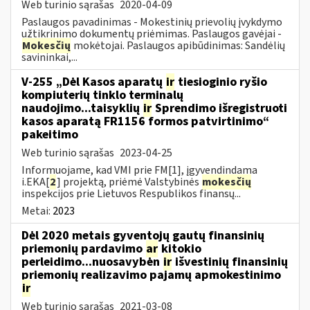
Web turinio sąrašas
2020-04-09
Paslaugos pavadinimas - Mokestinių prievolių įvykdymo
užtikrinimo dokumentų priėmimas. Paslaugos gavėjai -
Mokesčių
mokėtojai. Paslaugos apibūdinimas: Sandėlių
savininkai,...
V-255 „Dėl Kasos aparatų
ir
tiesioginio ryšio
kompiuterių tinklo terminalų
naudojimo...taisyklių
ir
Sprendimo išregistruoti
kasos aparatą FR1156 formos patvirtinimo“
pakeitimo
Web turinio sąrašas
2023-04-25
Informuojame, kad VMI prie FM[1], įgyvendindama
i.EKA[
2
] projektą, priėmė Valstybinės
mokesčių
inspekcijos prie Lietuvos Respublikos finansų...
Metai:
2023
Dėl 2020 metais gyventojų gautų finansinių
priemonių pardavimo
ar
kitokio
perleidimo...nuosavybėn
ir
išvestinių finansinių
priemonių realizavimo pajamų apmokestinimo
ir
Web turinio sąrašas
2021-03-08