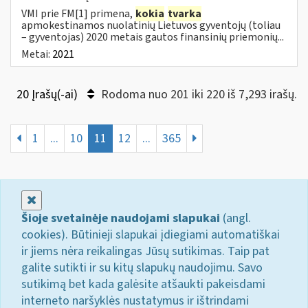
VMI prie FM[1] primena,
kokia
tvarka
apmokestinamos nuolatinių Lietuvos gyventojų (toliau
– gyventojas) 2020 metais gautos finansinių priemonių...
Metai:
2021
20 Įrašų(-ai)
Rodoma nuo 201 iki 220 iš 7,293 irašų.
1
...
10
11
12
...
365
Uždaryti
Šioje svetainėje naudojami slapukai
(angl.
cookies). Būtinieji slapukai įdiegiami automatiškai
ir jiems nėra reikalingas Jūsų sutikimas. Taip pat
galite sutikti ir su kitų slapukų naudojimu. Savo
sutikimą bet kada galėsite atšaukti pakeisdami
interneto naršyklės nustatymus ir ištrindami