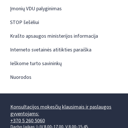
Įmonių VDU palyginimas
STOP šešėliui
Krašto apsaugos ministerijos informacija
Interneto svetainės atitikties paraiška
Ieškome turto savininkų
Nuorodos
Konsultacijos mokesčių klausimais ir paslaugos
gyventojams:
+370 5 260 5060
Darbo laikas: I-IV 8.00-17.00, V 8.00-15.45.