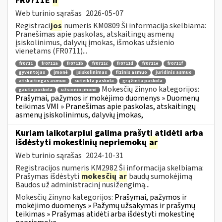
FR0711E
ir
Web turinio sąrašas
2026-05-07
Registraci
jos
numeris KM0809 Ši informacija skelbiama:
Pranešimas apie paskolas, atskaitingų asmenų
įsiskolinimus, dalyvių įmokas, išmokas užsienio
vienetams (FR0711)...
fr0711
fr0711a
fr0711b
fr0711c
fr0711d
fr0711e
fr0711f
gyventojas
įmonė
įsiskolinimas
fizinis asmuo
juridinis asmuo
atskaitingas asmuo
suteikta paskola
grąžinta paskola
Mokesčių žinyno kategorijos:
gauta paskola
užsienio įmonė
Prašymai, pažymos ir mokėjimo duomenys » Duomenų
teikimas VMI » Pranešimas apie paskolas, atskaitingų
asmenų įsiskolinimus, dalyvių įmokas,
Kuriam laikotarpiui galima prašyti atidėti arba
išdėstyti mokestinių nepriemokų
ar
Web turinio sąrašas
2024-10-31
Registracijos numeris KM2982 Ši informacija skelbiama:
Prašymas išdėstyti
mokesčių
ar
baudų sumokėjimą
Baudos už administracinį nusižengimą...
Mokesčių žinyno kategorijos:
Prašymai, pažymos ir
mokėjimo duomenys » Pažymų užsakymas ir prašymų
teikimas » Prašymas atidėti arba išdėstyti mokestinę