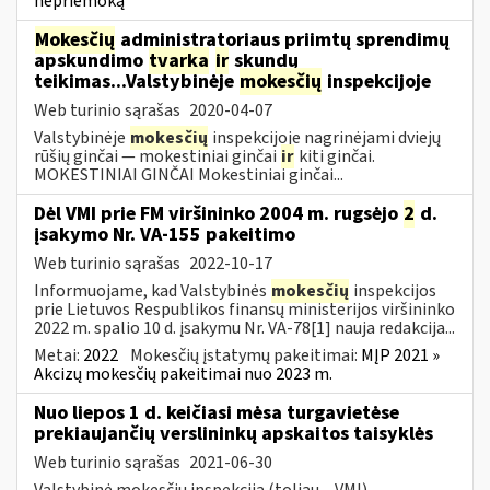
nepriemoką
Mokesčių
administratoriaus priimtų sprendimų
apskundimo
tvarka
ir
skundų
teikimas...Valstybinėje
mokesčių
inspekcijoje
Web turinio sąrašas
2020-04-07
Valstybinėje
mokesčių
inspekcijoje nagrinėjami dviejų
rūšių ginčai — mokestiniai ginčai
ir
kiti ginčai.
MOKESTINIAI GINČAI Mokestiniai ginčai...
Dėl VMI prie FM viršininko 2004 m. rugsėjo
2
d.
įsakymo Nr. VA-155 pakeitimo
Web turinio sąrašas
2022-10-17
Informuojame, kad Valstybinės
mokesčių
inspekcijos
prie Lietuvos Respublikos finansų ministerijos viršininko
2022 m. spalio 10 d. įsakymu Nr. VA-78[1] nauja redakcija...
Metai:
2022
Mokesčių įstatymų pakeitimai:
MĮP 2021 »
Akcizų mokesčių pakeitimai nuo 2023 m.
Nuo liepos 1 d. keičiasi mėsa turgavietėse
prekiaujančių verslininkų apskaitos taisyklės
Web turinio sąrašas
2021-06-30
Valstybinė mokesčių inspekcija (toliau – VMI)