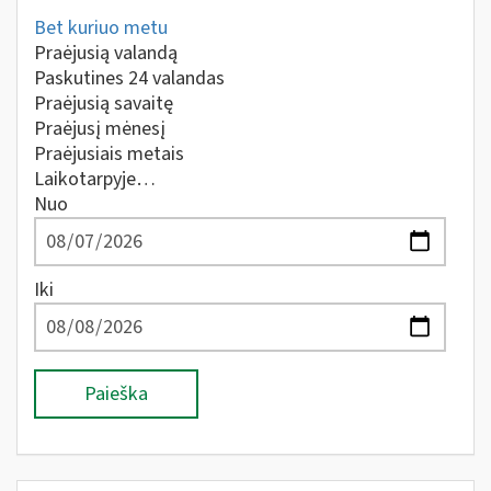
Bet kuriuo metu
Praėjusią valandą
Paskutines 24 valandas
Praėjusią savaitę
Praėjusį mėnesį
Praėjusiais metais
Laikotarpyje…
Nuo
Iki
Paieška