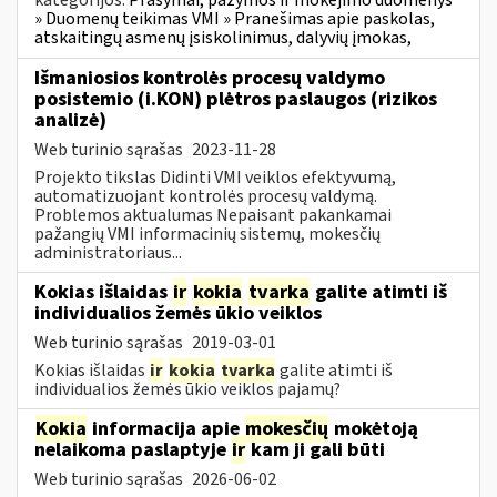
kategorijos:
Prašymai, pažymos ir mokėjimo duomenys
» Duomenų teikimas VMI » Pranešimas apie paskolas,
atskaitingų asmenų įsiskolinimus, dalyvių įmokas,
Išmaniosios kontrolės procesų valdymo
posistemio (i.KON) plėtros paslaugos (rizikos
analizė)
Web turinio sąrašas
2023-11-28
Projekto tikslas Didinti VMI veiklos efektyvumą,
automatizuojant kontrolės procesų valdymą.
Problemos aktualumas Nepaisant pakankamai
pažangių VMI informacinių sistemų, mokesčių
administratoriaus...
Kokias išlaidas
ir
kokia
tvarka
galite atimti iš
individualios žemės ūkio veiklos
Web turinio sąrašas
2019-03-01
Kokias išlaidas
ir
kokia
tvarka
galite atimti iš
individualios žemės ūkio veiklos pajamų?
Kokia
informacija apie
mokesčių
mokėtoją
nelaikoma paslaptyje
ir
kam ji gali būti
Web turinio sąrašas
2026-06-02