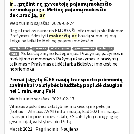
ir
...grąžintiną gyventojų pajamų mokesčio
permoką pagal Metinę pajamų mokesčio
deklaraciją,
ar
Web turinio sąrašas
2026-03-24
Registracijos numeris KM2875 Ši informacija skelbiama:
Prašymas išdėstyti
mokesčių
ar
baudų sumokėjimą
Jeigu pateikėte Metinę pajamų mokesčio...
nepriemoka
permoka
užskaitymas
gpm permoka
an bauda
Mokesčių žinyno kategorijos:
Prašymai, pažymos ir
mps
mokėjimo duomenys » Pažymų užsakymas ir prašymų
teikimas » Prašymas atidėti arba išdėstyti mokestinę
nepriemoką
Pernai įsigytų iš ES naujų transporto priemonių
savininkai valstybės biudžetą papildė daugiau
nei 1 mln. eurų PVM
Web turinio sąrašas
2022-02-17
Vilniaus apskrities valstybinė mokesčių inspekcija
(toliau – Vilniaus AVMI) informuoja, kad 2021 m. naujas
transporto priemones iš kitų ES valstybių narių įsigiję
gyventojai, valstybės biudžetą...
Metai:
2022
Pagrindinis:
Naujiena