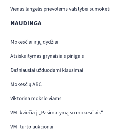
Vienas langelis prievolėms valstybei sumokėti
NAUDINGA
Mokesčiai ir jų dydžiai
Atsiskaitymas grynaisiais pinigais
Dažniausiai užduodami klausimai
Mokesčių ABC
Viktorina moksleiviams
VMI kviečia į „Pasimatymą su mokesčiais“
VMI turto aukcionai