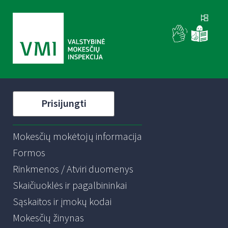
Prisijungti
Mokesčių mokėtojų informacija
Formos
Rinkmenos / Atviri duomenys
Skaičiuoklės ir pagalbininkai
Sąskaitos ir įmokų kodai
Mokesčių žinynas