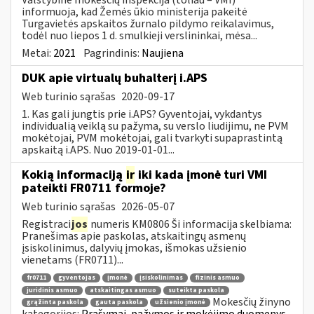
informuoja, kad Žemės ūkio ministerija pakeitė
Turgavietės apskaitos žurnalo pildymo reikalavimus,
todėl nuo liepos 1 d. smulkieji verslininkai, mėsa...
Metai:
2021
Pagrindinis:
Naujiena
DUK apie virtualų buhalterį i.APS
Web turinio sąrašas
2020-09-17
1. Kas gali jungtis prie i.APS? Gyventojai, vykdantys
individualią veiklą su pažyma, su verslo liudijimu, ne PVM
mokėtojai, PVM mokėtojai, gali tvarkyti supaprastintą
apskaitą i.APS. Nuo 2019-01-01...
Kokią informaciją
ir
iki kada įmonė turi VMI
pateikti FR0711 formoje?
Web turinio sąrašas
2026-05-07
Registraci
jos
numeris KM0806 Ši informacija skelbiama:
Pranešimas apie paskolas, atskaitingų asmenų
įsiskolinimus, dalyvių įmokas, išmokas užsienio
vienetams (FR0711)...
fr0711
gyventojas
įmonė
įsiskolinimas
fizinis asmuo
juridinis asmuo
atskaitingas asmuo
suteikta paskola
Mokesčių žinyno
grąžinta paskola
gauta paskola
užsienio įmonė