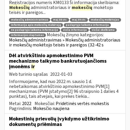
Registracijos numeris KM0133 Ši informacija skelbiama:
Mokesčių
administratoriaus ir
mokesčių
mokėtojo
teisės ir pareigos...
mokesčių administravimas
maį 38 str.
maį 39 str.
mokesčių mokėtojas
informacija apie mokesčių mokėtoją
paslaptyje laikoma informacija
ne paslaptyje laikoma informacija
vieša informacija
viešai skelbiama
Mokesčių žinyno kategorijos:
informacijos slaptumas
Mokesčių administravimas » Mokesčių administratoriaus
ir mokesčių mokėtojo teisės ir pareigos (32-42 s
Dėl atvirkštinio apmokestinimo PVM
mechanizmo taikymo bankrutuojančioms
įmonėms
ir
Web turinio sąrašas
2022-01-03
Informuojame, kad nuo 2022 m. sausio 1 d.
nebetaikomas atvirkštinio apmokestinimo PVM[1]
mechanizmas (PVM įstatymo[2] 96 straipsnio 1 dalies 4
punktas), tais atvejais, kai prekes tiekia...
Metai:
2022
Mokesčiai:
Pridėtinės vertės mokestis
Pagrindinis:
Mokesčio naujiena
Mokestinių prievolių įvykdymo užtikrinimo
dokumentų priėmimas