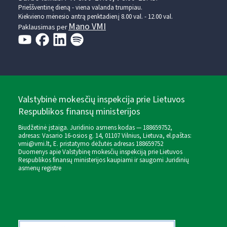
Prieššventinę dieną - viena valanda trumpiau.
Kiekvieno mėnesio antrą penktadienį 8.00 val. - 12.00 val.
Mano VMI
Paklausimas per
Valstybinė mokesčių inspekcija prie Lietuvos
Respublikos finansų ministerijos
Biudžetinė įstaiga. Juridinio asmens kodas — 188659752,
adresas: Vasario 16-osios g. 14, 01107 Vilnius, Lietuva, el.paštas:
vmi@vmi.lt
, E. pristatymo dėžutės adresas 188659752
Duomenys apie Valstybinę mokesčių inspekciją prie Lietuvos
Respublikos finansų ministerijos kaupiami ir saugomi Juridinių
asmenų registre