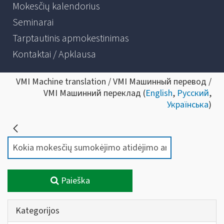
Mokesčių kalendorius
Seminarai
Tarptautinis apmokestinimas
Kontaktai / Apklausa
VMI Machine translation / VMI Машинный перевод /
VMI Машинний переклад (
English
,
Русский
,
Українська
)
Paieška
Kategorijos