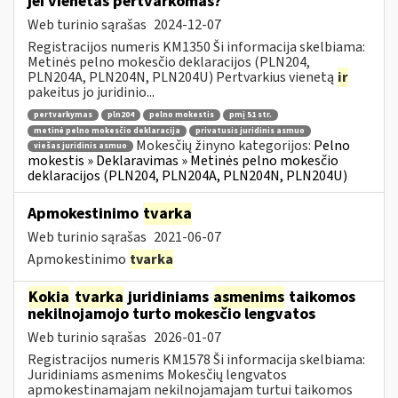
jei vienetas pertvarkomas?
Web turinio sąrašas
2024-12-07
Registracijos numeris KM1350 Ši informacija skelbiama:
Metinės pelno mokesčio deklaracijos (PLN204,
PLN204A, PLN204N, PLN204U) Pertvarkius vienetą
ir
pakeitus jo juridinio...
pertvarkymas
pln204
pelno mokestis
pmį 51 str.
metinė pelno mokesčio deklaracija
privatusis juridinis asmuo
Mokesčių žinyno kategorijos:
Pelno
viešas juridinis asmuo
mokestis » Deklaravimas » Metinės pelno mokesčio
deklaracijos (PLN204, PLN204A, PLN204N, PLN204U)
Apmokestinimo
tvarka
Web turinio sąrašas
2021-06-07
Apmokestinimo
tvarka
Kokia
tvarka
juridiniams
asmenims
taikomos
nekilnojamojo turto mokesčio lengvatos
Web turinio sąrašas
2026-01-07
Registracijos numeris KM1578 Ši informacija skelbiama:
Juridiniams asmenims Mokesčių lengvatos
apmokestinamajam nekilnojamajam turtui taikomos