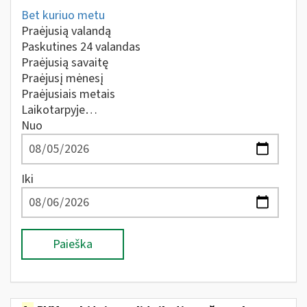
Bet kuriuo metu
Praėjusią valandą
Paskutines 24 valandas
Praėjusią savaitę
Praėjusį mėnesį
Praėjusiais metais
Laikotarpyje…
Nuo
Iki
Paieška