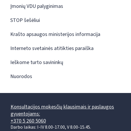
Įmonių VDU palyginimas
STOP šešėliui
Krašto apsaugos ministerijos informacija
Interneto svetainės atitikties paraiška
Ieškome turto savininkų
Nuorodos
Konsultacijos mokesčių klausimais ir paslaugos
gyventojams:
+370 5 260 5060
Darbo laikas: I-IV 8.00-17.00, V 8.00-15.45.