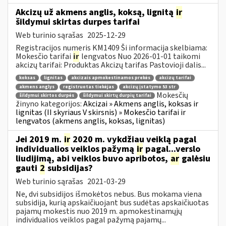
Akcizų už akmens anglis, koksą, lignitą
ir
šildymui skirtas durpes tarifai
Web turinio sąrašas
2025-12-29
Registracijos numeris KM1409 Ši informacija skelbiama:
Mokesčio tarifai
ir
lengvatos Nuo 2026-01-01 taikomi
akcizų tarifai: Produktas Akcizų tarifas Pastovioji dalis...
koksas
lignitas
akcizais apmokestinamos prekės
akcizų tarifai
akmens anglys
registruotas tiekėjas
akcizų įstatymo 53 str
Mokesčių
šildymui skirtos durpės
šildymui skirtų durpių tarifai
žinyno kategorijos:
Akcizai » Akmens anglis, koksas ir
lignitas (II skyriaus V skirsnis) » Mokesčio tarifai ir
lengvatos (akmens anglis, koksas, lignitas)
Jei 2019 m.
ir
2020 m. vykdžiau veiklą pagal
individualios veiklos pažymą
ir
pagal...verslo
liudijimą, abi veiklos buvo apribotos,
ar
galėsiu
gauti
2
subsidijas?
Web turinio sąrašas
2021-03-29
Ne, dvi subsidijos išmokėtos nebus. Bus mokama viena
subsidija, kurią apskaičiuojant bus sudėtas apskaičiuotas
pajamų mokestis nuo 2019 m. apmokestinamųjų
individualios veiklos pagal pažymą pajamų...