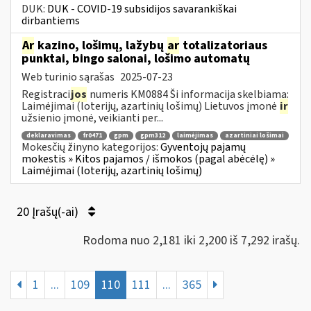
DUK:
DUK - COVID-19 subsidijos savarankiškai
dirbantiems
Ar
kazino, lošimų, lažybų
ar
totalizatoriaus
punktai, bingo salonai, lošimo automatų
Web turinio sąrašas
2025-07-23
Registraci
jos
numeris KM0884 Ši informacija skelbiama:
Laimėjimai (loterijų, azartinių lošimų) Lietuvos įmonė
ir
užsienio įmonė, veikianti per...
deklaravimas
fr0471
gpm
gpm312
laimėjimas
azartiniai lošimai
Mokesčių žinyno kategorijos:
Gyventojų pajamų
mokestis » Kitos pajamos / išmokos (pagal abėcėlę) »
Laimėjimai (loterijų, azartinių lošimų)
20 Įrašų(-ai)
Rodoma nuo 2,181 iki 2,200 iš 7,292 irašų.
1
...
109
110
111
...
365