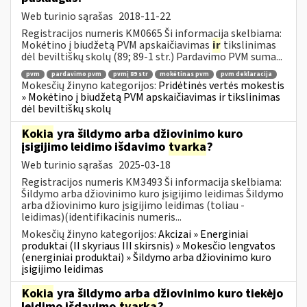
Web turinio sąrašas
2018-11-22
Registracijos numeris KM0665 Ši informacija skelbiama:
Mokėtino į biudžetą PVM apskaičiavimas
ir
tikslinimas
dėl beviltiškų skolų (89; 89-1 str.) Pardavimo PVM suma...
pvm
pardavimo pvm
pvmį 89 str
mokėtinas pvm
pvm deklaracija
Mokesčių žinyno kategorijos:
Pridėtinės vertės mokestis
» Mokėtino į biudžetą PVM apskaičiavimas ir tikslinimas
dėl beviltiškų skolų
Kokia
yra šildymo arba džiovinimo kuro
įsigijimo leidimo išdavimo
tvarka
?
Web turinio sąrašas
2025-03-18
Registracijos numeris KM3493 Ši informacija skelbiama:
Šildymo arba džiovinimo kuro įsigijimo leidimas Šildymo
arba džiovinimo kuro įsigijimo leidimas (toliau -
leidimas)(identifikacinis numeris...
Mokesčių žinyno kategorijos:
Akcizai » Energiniai
produktai (II skyriaus III skirsnis) » Mokesčio lengvatos
(energiniai produktai) » Šildymo arba džiovinimo kuro
įsigijimo leidimas
Kokia
yra šildymo arba džiovinimo kuro tiekėjo
leidimo išdavimo
tvarka
?