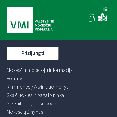
Prisijungti
Mokesčių mokėtojų informacija
Formos
Rinkmenos / Atviri duomenys
Skaičiuoklės ir pagalbininkai
Sąskaitos ir įmokų kodai
Mokesčių žinynas