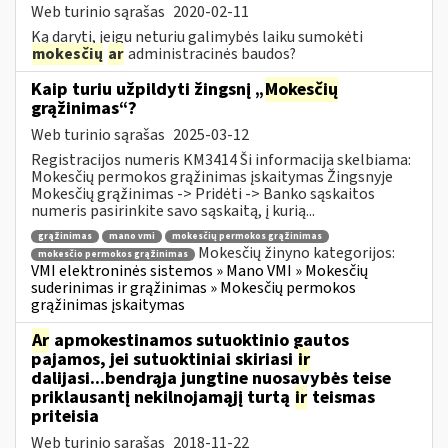
Web turinio sąrašas
2020-02-11
Ką daryti, jeigu neturiu galimybės laiku sumokėti
mokesčių
ar
administracinės baudos?
Kaip turiu užpildyti žingsnį „
Mokesčių
grąžinimas“?
Web turinio sąrašas
2025-03-12
Registracijos numeris KM3414 Ši informacija skelbiama:
Mokesčių permokos grąžinimas įskaitymas Žingsnyje
Mokesčių grąžinimas -> Pridėti -> Banko sąskaitos
numeris pasirinkite savo sąskaitą, į kurią...
grąžinimas
mano vmi
mokesčių permokos grąžinimas
Mokesčių žinyno kategorijos:
mokesčio permokos grąžinimas
VMI elektroninės sistemos » Mano VMI » Mokesčių
suderinimas ir grąžinimas » Mokesčių permokos
grąžinimas įskaitymas
Ar
apmokestinamos sutuoktinio gautos
pajamos, jei sutuoktiniai skiriasi
ir
dalijasi...bendrąja jungtine nuosavybės teise
priklausantį nekilnojamąjį turtą
ir
teismas
priteisia
Web turinio sąrašas
2018-11-22