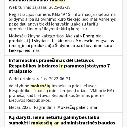
Web turinio sąrašas
2025-03-18
Registracijos numeris KM3497 Ši informacija skelbiama:
Šildymo arba džiovinimo kuro tiekėjo leidimas Asmenys
pageidaujantys tiekti lengvatiniu akcizų tarifu
apmokestinamą šildymui skirtą kurą, turi...
Mokesčių žinyno kategorijos:
Akcizai » Energiniai
produktai (II skyriaus III skirsnis) » Mokesčio lengvatos
(energiniai produktai) » Šildymo arba džiovinimo kuro
tiekėjo leidimas
Informacinis pranešimas dėl Lietuvos
Respublikos labdaros
ir
paramos įstatymo 7
straipsnio
Web turinio sąrašas
2022-06-21
Valstybinė
mokesčių
inspekcija prie Lietuvos
Respublikos finansų ministerijos (toliau – VMI prie FM)
praneša, kad Lietuvos Respublikos Seimas priėmė
Lietuvos Respublikos...
Metai:
2022
Pagrindinis:
Mokesčių pakeitimai
Ką daryti, jeigu neturiu galimybės laiku
sumokėti
mokesčių
ar
administracinės baudos