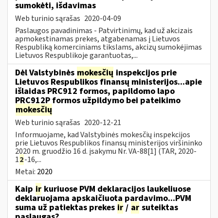
sumokėti, išdavimas
Web turinio sąrašas
2020-04-09
Paslaugos pavadinimas - Patvirtinimų, kad už akcizais
apmokestinamas prekes, atgabenamas į Lietuvos
Respubliką komerciniams tikslams, akcizų sumokėjimas
Lietuvos Respublikoje garantuotas,...
Dėl Valstybinės
mokesčių
inspekcijos prie
Lietuvos Respublikos finansų ministerijos...apie
išlaidas PRC912 formos, papildomo lapo
PRC912P formos užpildymo bei pateikimo
mokesčių
Web turinio sąrašas
2020-12-21
Informuojame, kad Valstybinės mokesčių inspekcijos
prie Lietuvos Respublikos finansų ministerijos viršininko
2020 m. gruodžio 16 d. įsakymu Nr. VA-88[1] (TAR, 2020-
1
2
-16,...
Metai:
2020
Kaip
ir
kuriuose PVM deklaracijos laukeliuose
deklaruojama apskaičiuota pardavimo...PVM
suma už patiektas prekes
ir
/
ar
suteiktas
paslaugas?