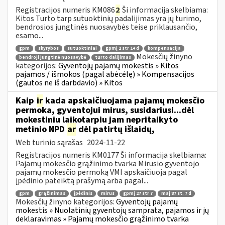
Registracijos numeris KM086
2
Ši informacija skelbiama:
Kitos Turto tarp sutuoktinių padalijimas yra jų turimo,
bendrosios jungtinės nuosavybės teise priklausančio,
esamo...
gpm
skyrybos
sutuoktiniai
gpmį 2 str 14 d
kompensacija
Mokesčių žinyno
bendroji jungtinė nuosavybė
turto dalijimas
kategorijos:
Gyventojų pajamų mokestis » Kitos
pajamos / išmokos (pagal abėcėlę) » Kompensacijos
(gautos ne iš darbdavio) » Kitos
Kaip
ir
kada apskaičiuojama pajamų mokesčio
permoka, gyventojui mirus, susidariusi...dėl
mokestiniu laikotarpiu jam nepritaikyto
metinio NPD
ar
dėl patirtų išlaidų,
Web turinio sąrašas
2024-11-22
Registracijos numeris KM0177 Ši informacija skelbiama:
Pajamų mokesčio grąžinimo tvarka Mirusio gyventojo
pajamų mokesčio permoką VMI apskaičiuoja pagal
įpėdinio pateiktą prašymą arba pagal...
gpm
grąžinimas
įpėdinis
mirus
gpmį 27 str 7
maį 87 st. 7 d
Mokesčių žinyno kategorijos:
Gyventojų pajamų
mokestis » Nuolatinių gyventojų samprata, pajamos ir jų
deklaravimas » Pajamų mokesčio grąžinimo tvarka