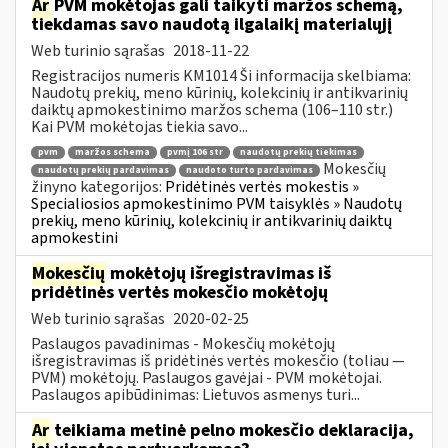
Ar
PVM mokėtojas gali taikyti maržos schemą,
tiekdamas savo naudotą ilgalaikį materialųjį
Web turinio sąrašas
2018-11-22
Registracijos numeris KM1014 Ši informacija skelbiama:
Naudotų prekių, meno kūrinių, kolekcinių ir antikvarinių
daiktų apmokestinimo maržos schema (106–110 str.)
Kai PVM mokėtojas tiekia savo...
pvm
maržos schema
pvmį 106 str
naudotų prekių tiekimas
Mokesčių
naudotų prekių pardavimas
naudoto turto pardavimas
žinyno kategorijos:
Pridėtinės vertės mokestis »
Specialiosios apmokestinimo PVM taisyklės » Naudotų
prekių, meno kūrinių, kolekcinių ir antikvarinių daiktų
apmokestini
Mokesčių
mokėtojų išregistravimas iš
pridėtinės vertės mokesčio mokėtojų
Web turinio sąrašas
2020-02-25
Paslaugos pavadinimas - Mokesčių mokėtojų
išregistravimas iš pridėtinės vertės mokesčio (toliau —
PVM) mokėtojų. Paslaugos gavėjai - PVM mokėtojai.
Paslaugos apibūdinimas: Lietuvos asmenys turi...
Ar
teikiama metinė pelno mokesčio deklaracija,