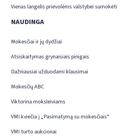
Vienas langelis prievolėms valstybei sumokėti
NAUDINGA
Mokesčiai ir jų dydžiai
Atsiskaitymas grynaisiais pinigais
Dažniausiai užduodami klausimai
Mokesčių ABC
Viktorina moksleiviams
VMI kviečia į „Pasimatymą su mokesčiais“
VMI turto aukcionai