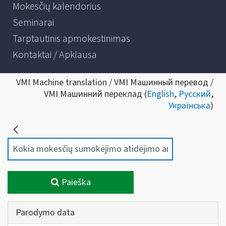
Mokesčių kalendorius
Seminarai
Tarptautinis apmokestinimas
Kontaktai / Apklausa
VMI Machine translation / VMI Машинный перевод /
VMI Машинний переклад (
English
,
Русский
,
Українська
)
Paieška
Parodymo data