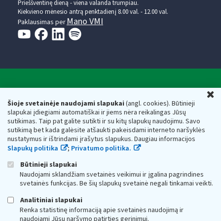
Prieššventinę dieną - viena valanda trumpiau.
Kiekvieno mėnesio antrą penktadienį 8.00 val. - 12.00 val.
Mano VMI
Paklausimas per
Valstybinė mokesčių inspekcija prie Lietuvos
U
Respublikos finansų ministerijos
Šioje svetainėje naudojami slapukai
(angl. cookies). Būtinieji
slapukai įdiegiami automatiškai ir jiems nėra reikalingas Jūsų
Biudžetinė įstaiga. Juridinio asmens kodas — 188659752,
sutikimas. Taip pat galite sutikti ir su kitų slapukų naudojimu. Savo
adresas: Vasario 16-osios g. 14, 01107 Vilnius, Lietuva, el.paštas:
sutikimą bet kada galėsite atšaukti pakeisdami interneto naršyklės
vmi@vmi.lt
, E. pristatymo dėžutės adresas 188659752
nustatymus ir ištrindami įrašytus slapukus. Daugiau informacijos
Duomenys apie Valstybinę mokesčių inspekciją prie Lietuvos
Slapukų politika
;
Privatumo politika.
Respublikos finansų ministerijos kaupiami ir saugomi Juridinių
asmenų registre
Būtinieji slapukai
Naudojami sklandžiam svetainės veikimui ir įgalina pagrindines
svetainės funkcijas. Be šių slapukų svetainė negali tinkamai veikti.
Analitiniai slapukai
Renka statistinę informaciją apie svetainės naudojimą ir
naudojami Jūsų naršymo patirties gerinimui.