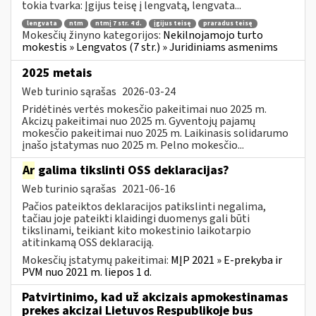
tokia tvarka: Įgijus teisę į lengvatą, lengvata...
lengvata
ntm
ntmį 7 str. 4 d.
įgijus teisę
praradus teisę
Mokesčių žinyno kategorijos:
Nekilnojamojo turto
mokestis » Lengvatos (7 str.) » Juridiniams asmenims
2025 metais
Web turinio sąrašas
2026-03-24
Pridėtinės vertės mokesčio pakeitimai nuo 2025 m.
Akcizų pakeitimai nuo 2025 m. Gyventojų pajamų
mokesčio pakeitimai nuo 2025 m. Laikinasis solidarumo
įnašo įstatymas nuo 2025 m. Pelno mokesčio...
Ar
galima tikslinti OSS deklaracijas?
Web turinio sąrašas
2021-06-16
Pačios pateiktos deklaracijos patikslinti negalima,
tačiau joje pateikti klaidingi duomenys gali būti
tikslinami, teikiant kito mokestinio laikotarpio
atitinkamą OSS deklaraciją.
Mokesčių įstatymų pakeitimai:
MĮP 2021 » E-prekyba ir
PVM nuo 2021 m. liepos 1 d.
Patvirtinimo, kad už akcizais apmokestinamas
prekes akcizai Lietuvos Respublikoje bus