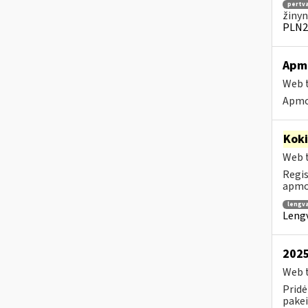
pertv
žinyn
PLN2
Apm
Web t
Apmo
Kok
Web t
Regis
apmok
lengv
Lengv
2025
Web t
Pridė
pakei