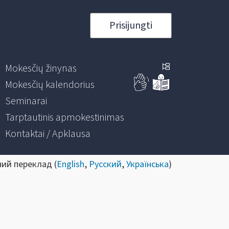
Prisijungti
Mokesčių žinynas
Mokesčių kalendorius
Seminarai
Tarptautinis apmokestinimas
Kontaktai / Apklausa
ний переклад (
English
,
Русский
,
Українська
)