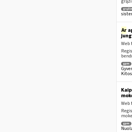
grąži
grąži
siste
Ar
ap
jung
Web t
Regis
bendr
gpm
Gyven
Kitos
Kai
moke
Web t
Regis
mokes
gpm
Nuola