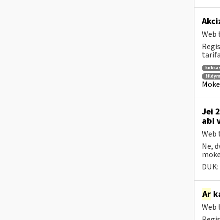
Akci
Web t
Regis
tarifa
koksa
šildym
Mokes
Jei 
abi 
Web t
Ne, d
mokes
DUK:
Ar
ka
Web t
Regis