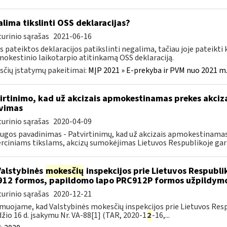
lima tikslinti OSS deklaracijas?
urinio sąrašas
2021-06-16
s pateiktos deklaracijos patikslinti negalima, tačiau joje pateikti 
mokestinio laikotarpio atitinkamą OSS deklaraciją.
čių įstatymų pakeitimai:
MĮP 2021 » E-prekyba ir PVM nuo 2021 m. 
irtinimo, kad už akcizais apmokestinamas prekes akciza
vimas
urinio sąrašas
2020-04-09
ugos pavadinimas - Patvirtinimų, kad už akcizais apmokestinama
ciniams tikslams, akcizų sumokėjimas Lietuvos Respublikoje gara
Valstybinės
mokesčių
inspekcijos prie Lietuvos Respublik
12 formos, papildomo lapo PRC912P formos užpildymo
urinio sąrašas
2020-12-21
muojame, kad Valstybinės mokesčių inspekcijos prie Lietuvos Respu
žio 16 d. įsakymu Nr. VA-88[1] (TAR, 2020-1
2
-16,...