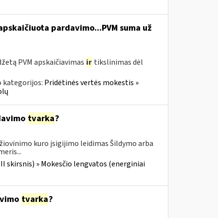
 apskaičiuota pardavimo...PVM suma už
udžetą PVM apskaičiavimas
ir
tikslinimas dėl
 kategorijos:
Pridėtinės vertės mokestis »
olų
šdavimo
tvarka
?
žiovinimo kuro įsigijimo leidimas Šildymo arba
eris...
III skirsnis) » Mokesčio lengvatos (energiniai
davimo
tvarka
?