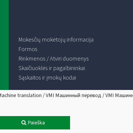
Mokesčių mokėtojų informacija
Formos
Rinkmenos / Atviri duomenys
Skaičiuoklės ir pagalbininkai
Sąskaitos ir įmokų kodai
Machine translation / VMI Машинный перевод / VMI Машин
Paieška