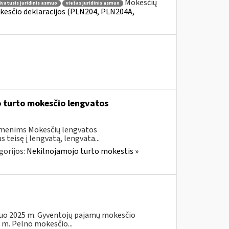
Mokesčių
ivatusis juridinis asmuo
viešas juridinis asmuo
kesčio deklaracijos (PLN204, PLN204A,
 turto mokesčio lengvatos
asmenims Mokesčių lengvatos
teisę į lengvatą, lengvata...
gorijos:
Nekilnojamojo turto mokestis »
 nuo 2025 m. Gyventojų pajamų mokesčio
 m. Pelno mokesčio...