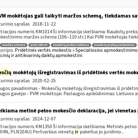
M mokėtojas gali taikyti maržos schemą, tiekdamas sav
urinio sąrašas
2018-11-22
tracijos numeris KM1014 Ši informacija skelbiama: Naudotų prekių, 
estinimo maržos schema (106–110 str.) Kai PVM mokėtojas tiekia
maržos schema
pvmį 106 str
naudotų prekių tiekimas
naudotų prekių pardavimas
orijos:
Pridėtinės vertės mokestis » Specialiosios apmokestinimo 
cinių ir antikvarinių daiktų apmokestini
sčių
mokėtojų išregistravimas iš pridėtinės vertės mok
urinio sąrašas
2020-02-25
ugos pavadinimas - Mokesčių mokėtojų išregistravimas iš pridėti
ugos gavėjai - PVM mokėtojai. Paslaugos apibūdinimas: Lietuvos as
ikiama metinė pelno mokesčio deklaracija, jei vieneta
urinio sąrašas
2024-12-07
tracijos numeris KM1350 Ši informacija skelbiama: Metinės pelno
04N, PLN204U) Pertvarkius vienetą
ir
pakeitus jo juridinio...