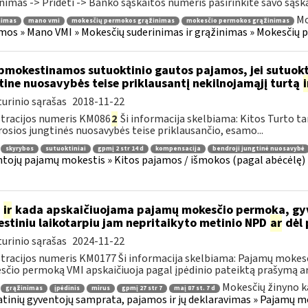
nimas -> Pridėti -> Banko sąskaitos numeris pasirinkite savo sąskait
Mo
nimas
mano vmi
mokesčių permokos grąžinimas
mokesčio permokos grąžinimas
mos » Mano VMI » Mokesčių suderinimas ir grąžinimas » Mokesčių
mokestinamos sutuoktinio gautos pajamos, jei sutuokti
tine nuosavybės teise priklausantį nekilnojamąjį turtą
i
urinio sąrašas
2018-11-22
tracijos numeris KM086
2
Ši informacija skelbiama: Kitos Turto ta
osios jungtinės nuosavybės teise priklausančio, esamo...
skyrybos
sutuoktiniai
gpmį 2 str 14 d
kompensacija
bendroji jungtinė nuosavybė
tojų pajamų mokestis » Kitos pajamos / išmokos (pagal abėcėlę) 
p
ir
kada apskaičiuojama pajamų mokesčio permoka, gyven
stiniu laikotarpiu jam nepritaikyto metinio NPD
ar
dėl 
urinio sąrašas
2024-11-22
tracijos numeris KM0177 Ši informacija skelbiama: Pajamų mokes
čio permoką VMI apskaičiuoja pagal įpėdinio pateiktą prašymą arb
Mokesčių žinyno k
grąžinimas
įpėdinis
mirus
gpmį 27 str 7
maį 87 st. 7 d
tinių gyventojų samprata, pajamos ir jų deklaravimas » Pajamų m