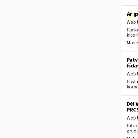
Ar
ga
Web t
Pačio
kito 
Mokes
Patv
išda
Web t
Pasla
komer
Dėl 
PRC9
Web t
Infor
gruod