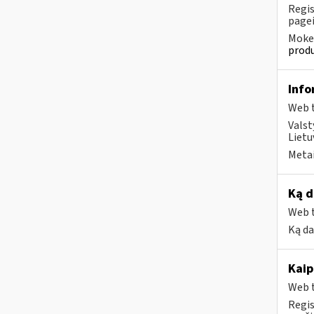
Regis
pagei
Mokes
produ
Info
Web t
Valst
Lietu
Metai
Ką d
Web t
Ką da
Kaip
Web t
Regis