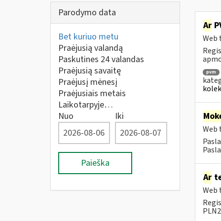
Parodymo data
Ar
PV
Bet kuriuo metu
Web t
Praėjusią valandą
Regis
Paskutines 24 valandas
apmok
Praėjusią savaitę
pvm
kateg
Praėjusį mėnesį
kolek
Praėjusiais metais
Laikotarpyje…
Nuo
Iki
Moke
Web t
Pasla
Pasla
Paieška
Ar
te
Web t
Regis
PLN2