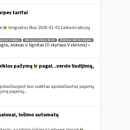
rpes tarifai
ai
ir
lengvatos Nuo 2026-01-01 taikomi akcizų
ruotas tiekėjas
akcizų įstatymo 53 str
šildymui skirtos durpės
lis, koksas ir lignitas (II skyriaus V skirsnis) »
veiklos pažymą
ir
pagal...verslo liudijimą,
apskaičiuojant bus sudėtas apskaičiuotas pajamų
ymą pajamų...
 salonai, lošimo automatų
terijų, azartinių lošimų) Lietuvos įmonė
ir