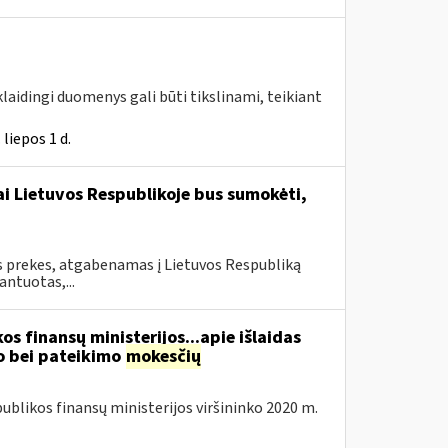
klaidingi duomenys gali būti tikslinami, teikiant
liepos 1 d.
i Lietuvos Respublikoje bus sumokėti,
s prekes, atgabenamas į Lietuvos Respubliką
ntuotas,...
os finansų ministerijos...apie išlaidas
 bei pateikimo
mokesčių
blikos finansų ministerijos viršininko 2020 m.