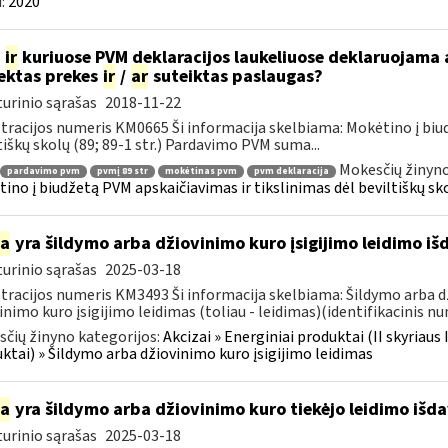
:
2020
p
ir
kuriuose PVM deklaracijos laukeliuose deklaruojama
ektas prekes
ir
/
ar
suteiktas paslaugas?
urinio sąrašas
2018-11-22
tracijos numeris KM0665 Ši informacija skelbiama: Mokėtino į bi
tiškų skolų (89; 89-1 str.) Pardavimo PVM suma...
Mokesčių žinyno
pardavimo pvm
pvmį 89 str
mokėtinas pvm
pvm deklaracija
ino į biudžetą PVM apskaičiavimas ir tikslinimas dėl beviltiškų sk
ia
yra šildymo arba džiovinimo kuro įsigijimo leidimo i
urinio sąrašas
2025-03-18
tracijos numeris KM3493 Ši informacija skelbiama: Šildymo arba d
inimo kuro įsigijimo leidimas (toliau - leidimas)(identifikacinis num
čių žinyno kategorijos:
Akcizai » Energiniai produktai (II skyriaus 
ktai) » Šildymo arba džiovinimo kuro įsigijimo leidimas
ia
yra šildymo arba džiovinimo kuro tiekėjo leidimo iš
urinio sąrašas
2025-03-18