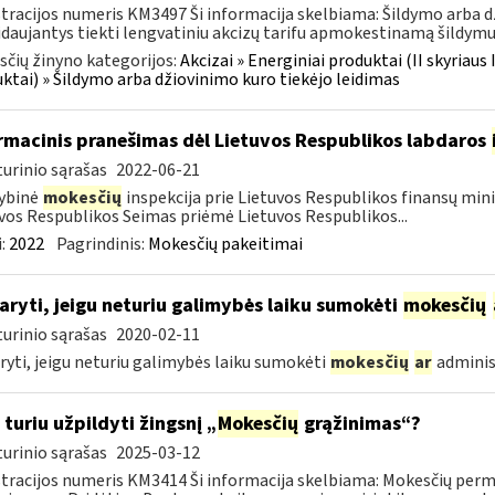
tracijos numeris KM3497 Ši informacija skelbiama: Šildymo arba 
daujantys tiekti lengvatiniu akcizų tarifu apmokestinamą šildymui s
čių žinyno kategorijos:
Akcizai » Energiniai produktai (II skyriaus 
ktai) » Šildymo arba džiovinimo kuro tiekėjo leidimas
rmacinis pranešimas dėl Lietuvos Respublikos labdaros
urinio sąrašas
2022-06-21
ybinė
mokesčių
inspekcija prie Lietuvos Respublikos finansų minis
vos Respublikos Seimas priėmė Lietuvos Respublikos...
:
2022
Pagrindinis:
Mokesčių pakeitimai
aryti, jeigu neturiu galimybės laiku sumokėti
mokesčių
urinio sąrašas
2020-02-11
ryti, jeigu neturiu galimybės laiku sumokėti
mokesčių
ar
adminis
 turiu užpildyti žingsnį „
Mokesčių
grąžinimas“?
urinio sąrašas
2025-03-12
tracijos numeris KM3414 Ši informacija skelbiama: Mokesčių per