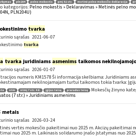
arkymas
pln204
pelno mokestis
pmį 51 str.
metinė pelno mokesčio deklaracija
pr
o kategorijos:
Pelno mokestis » Deklaravimas » Metinės pelno mo
04N, PLN204U)
okestinimo
tvarka
urinio sąrašas
2021-06-07
kestinimo
tvarka
ia
tvarka
juridiniams
asmenims
taikomos nekilnojamojo
urinio sąrašas
2026-01-07
tracijos numeris KM1578 Ši informacija skelbiama: Juridiniams 
estinamajam nekilnojamajam turtui taikomos tokia tvarka: Įgijus 
Mokesčių žinyno kate
ata
ntm
ntmį 7 str. 4 d.
įgijus teisę
praradus teisę
atos (7 str.) » Juridiniams asmenims
 metais
urinio sąrašas
2026-03-24
tinės vertės mokesčio pakeitimai nuo 2025 m. Akcizų pakeitimai
timai nuo 2025 m. Laikinasis solidarumo įnašo įstatymas nuo 2025