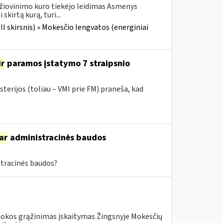
džiovinimo kuro tiekėjo leidimas Asmenys
kirtą kurą, turi...
III skirsnis) » Mokesčio lengvatos (energiniai
ir
paramos įstatymo 7 straipsnio
terijos (toliau – VMI prie FM) praneša, kad
ar
administracinės baudos
tracinės baudos?
mokos grąžinimas įskaitymas Žingsnyje Mokesčių