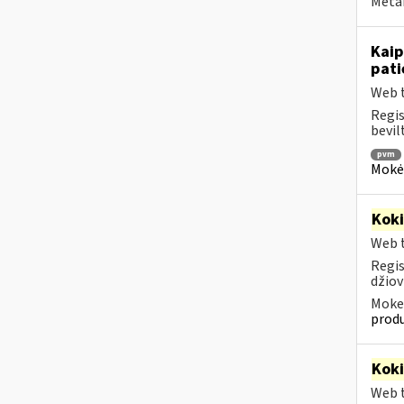
Metai
Kai
pati
Web t
Regis
bevil
pvm
Mokėt
Kok
Web t
Regis
džiov
Mokes
produ
Kok
Web t