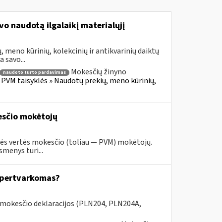
o naudotą ilgalaikį materialųjį
meno kūrinių, kolekcinių ir antikvarinių daiktų
 savo...
Mokesčių žinyno
naudoto turto pardavimas
PVM taisyklės » Naudotų prekių, meno kūrinių,
esčio mokėtojų
nės vertės mokesčio (toliau — PVM) mokėtojų.
menys turi...
s pertvarkomas?
 mokesčio deklaracijos (PLN204, PLN204A,