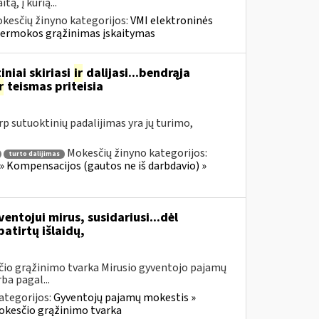
ą, į kurią...
kesčių žinyno kategorijos:
VMI elektroninės
 permokos grąžinimas įskaitymas
niai skiriasi
ir
dalijasi...bendrąja
r
teismas priteisia
rp sutuoktinių padalijimas yra jų turimo,
Mokesčių žinyno kategorijos:
turto dalijimas
» Kompensacijos (gautos ne iš darbdavio) »
tojui mirus, susidariusi...dėl
patirtų išlaidų,
čio grąžinimo tvarka Mirusio gyventojo pajamų
a pagal...
ategorijos:
Gyventojų pajamų mokestis »
okesčio grąžinimo tvarka