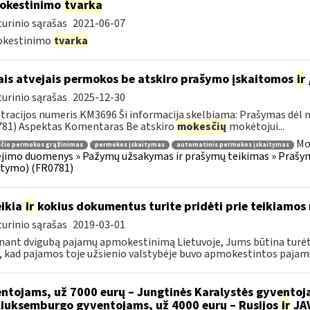
okestinimo
tvarka
urinio sąrašas
2021-06-07
kestinimo
tvarka
ais atvejais permokos be atskiro prašymo įskaitomos
ir
urinio sąrašas
2025-12-30
tracijos numeris KM3696 Ši informacija skelbiama: Prašymas dėl
81) Aspektas Komentaras Be atskiro
mokesčių
mokėtojui...
Mo
čio permokos grąžinimas
permokos įskaitymas
automatinis permokos įskaitymas
jimo duomenys » Pažymų užsakymas ir prašymų teikimas » Prašy
itymo) (FR0781)
ikia
ir
kokius dokumentus turite pridėti prie teikiamo
urinio sąrašas
2019-03-01
nant dvigubą pajamų apmokestinimą Lietuvoje, Jums būtina turėti 
, kad pajamos toje užsienio valstybėje buvo apmokestintos pajamų
ntojams, už 7000 eurų – Jungtinės Karalystės gyventoja
.Liuksemburgo gyventojams, už 4000 eurų – Rusijos
ir
JAV