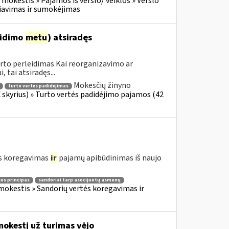
mokestis » Pajamos iš verslo/ veiklos » Verslo
ičiavimas ir sumokėjimas
eidimo
metu
) atsiradęs
urto perleidimas Kai reorganizavimo ar
 tai atsiradęs...
Mokesčių žinyno
turto vertės padidėjimas
skyrius) » Turto vertės padidėjimo pajamos (42
ės koregavimas
ir
pajamų apibūdinimas iš naujo
kos principas
sandoriai tarp asocijuotų asmenų
okestis » Sandorių vertės koregavimas ir
mokestį už turimas vėjo