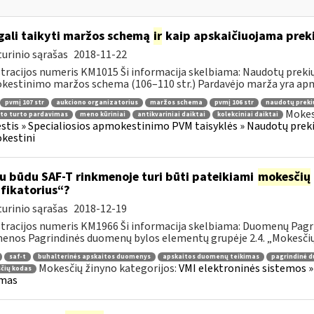
gali taikyti maržos schemą
ir
kaip apskaičiuojama preki
urinio sąrašas
2018-11-22
tracijos numeris KM1015 Ši informacija skelbiama: Naudotų prekių, 
estinimo maržos schema (106–110 str.) Pardavėjo marža yra apm
pvmį 107 str
aukciono organizatorius
maržos schema
pvmį 106 str
naudotų preki
Mokes
to turto pardavimas
meno kūriniai
antikvariniai daiktai
kolekciniai daiktai
tis » Specialiosios apmokestinimo PVM taisyklės » Naudotų prekių,
kestini
u būdu SAF-T rinkmenoje turi būti pateikiami
mokesčių
ifikatorius“?
urinio sąrašas
2018-12-19
tracijos numeris KM1966 Ši informacija skelbiama: Duomenų Pagr
enos Pagrindinės duomenų bylos elementų grupėje 2.4. „Mokesčių k
saf-t
buhalterinės apskaitos duomenys
apskaitos duomenų teikimas
pagrindinė 
Mokesčių žinyno kategorijos:
VMI elektroninės sistemos 
čių kodas
ymas