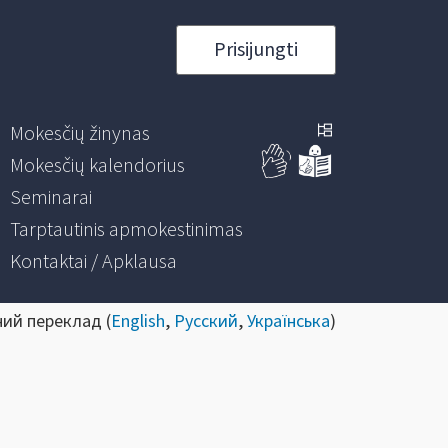
Prisijungti
Mokesčių žinynas
Mokesčių kalendorius
Seminarai
Tarptautinis apmokestinimas
Kontaktai / Apklausa
ний переклад (
English
,
Русский
,
Українська
)