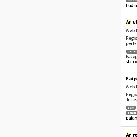
2017 m
liudi
Ar
vi
Web t
Regis
perle
perle
kateg
str.) 
Kaip
Web t
Regis
Jei a
gpm
sandor
pajam
Ar
re