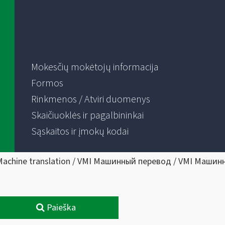
Mokesčių mokėtojų informacija
Formos
Rinkmenos / Atviri duomenys
Skaičiuoklės ir pagalbininkai
Sąskaitos ir įmokų kodai
Machine translation / VMI Машинный перевод / VMI Машин
Paieška