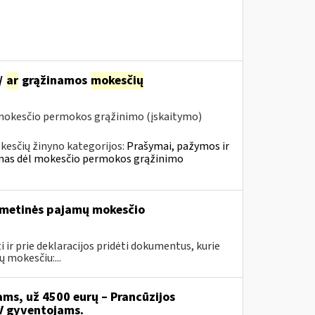
/
ar
grąžinamos
mokesčių
 mokesčio permokos grąžinimo (įskaitymo)
kesčių žinyno kategorijos:
Prašymai, pažymos ir
mas dėl mokesčio permokos grąžinimo
s metinės pajamų mokesčio
ir prie deklaracijos pridėti dokumentus, kurie
 mokesčiu:...
ms, už 4500 eurų – Prancūzijos
 gyventojams.