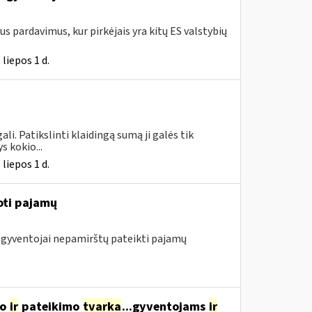
ius pardavimus, kur pirkėjais yra kitų ES valstybių
liepos 1 d.
i. Patikslinti klaidingą sumą ji galės tik
 kokio...
liepos 1 d.
oti pajamų
ę gyventojai nepamirštų pateikti pajamų
mo
ir
pateikimo
tvarka
...gyventojams
ir