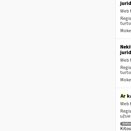
juri
Web t
Regis
turto
Mokes
Neki
juri
Web t
Regis
turto
Mokes
Ar
ka
Web t
Regis
užsie
dekla
Kitos