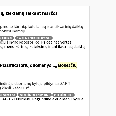
ų, tiekiamų taikant maržos
meno kūrinių, kolekcinių ir antikvarinių daiktų
okestinamoji...
ų tiekimas
naudotų prekių pardavimas
čių žinyno kategorijos:
Pridėtinės vertės
 meno kūrinių, kolekcinių ir antikvarinių daiktų
klasifikatorių duomenys...„
Mokesčių
indinėje duomenų byloje pildymas SAF-T
lasifikatorius“...
duomenų byla
mokesčių klasifikatorius
mokesčių tipas
» SAF-T » Duomenų Pagrindinėje duomenų byloje