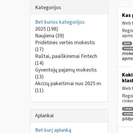
Kategorijos
Kas 
Bet kurios kategorijos
Web t
2025
(198)
Regis
Naujiena
(39)
apmok
Pridėtinės vertės mokestis
pvm
(17)
naudo
mokes
Raštai, paaiškinimai Fintech
apmo
(14)
Gyventojų pajamų mokestis
Koki
(13)
klas
Akcizų pakeitimai nuo 2025 m.
Web t
(11)
Regis
rinkm
i.mas
Aplankai
mokes
pild
Bet kurį aplanką