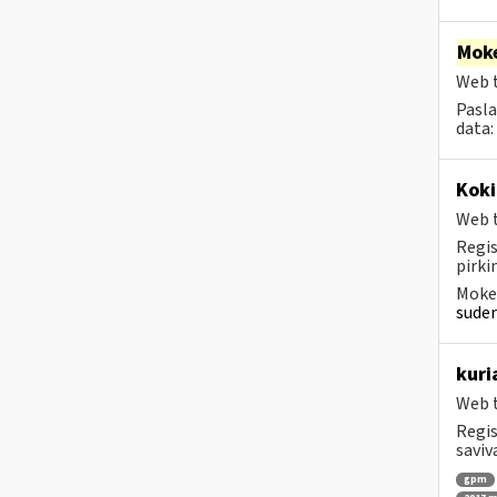
Moke
Web t
Pasla
data:
Koki
Web t
Regis
pirk
Mokes
suder
kuri
Web t
Regis
saviv
gpm