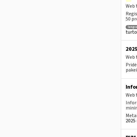
Web t
Regis
50 pr
lengv
turto
2025
Web t
Pridė
pakei
Info
Web t
Infor
minim
Metai
2025 