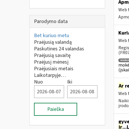
Apm
Web t
Apmo
Parodymo data
Kuri
Bet kuriuo metu
Web t
Praėjusią valandą
Regis
Paskutines 24 valandas
(FR07
Praėjusią savaitę
mokes
Praėjusį mėnesį
mokė
Praėjusiais metais
(įska
Laikotarpyje…
Nuo
Iki
Ar
re
Web t
Naiki
įrodo
Paieška
gyve
ir
..