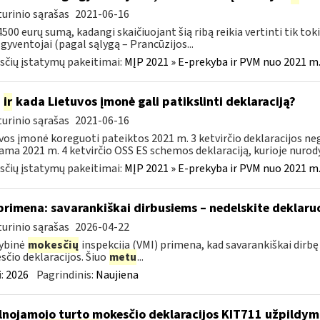
urinio sąrašas
2021-06-16
 4500 eurų sumą, kadangi skaičiuojant šią ribą reikia vertinti tik tok
 gyventojai (pagal sąlygą – Prancūzijos...
čių įstatymų pakeitimai:
MĮP 2021 » E-prekyba ir PVM nuo 2021 m. 
p
ir
kada Lietuvos įmonė gali patikslinti deklaraciją?
urinio sąrašas
2021-06-16
vos įmonė koreguoti pateiktos 2021 m. 3 ketvirčio deklaracijos negal
ama 2021 m. 4 ketvirčio OSS ES schemos deklaraciją, kurioje nurodys
čių įstatymų pakeitimai:
MĮP 2021 » E-prekyba ir PVM nuo 2021 m. 
primena: savarankiškai dirbusiems – nedelskite deklaru
urinio sąrašas
2026-04-22
ybinė
mokesčių
inspekcija (VMI) primena, kad savarankiškai dirb
čio deklaracijos. Šiuo
metu
...
:
2026
Pagrindinis:
Naujiena
lnojamojo turto mokesčio deklaracijos KIT711 užpildy