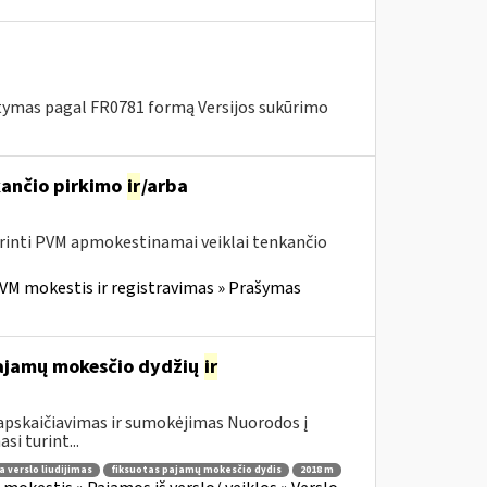
tymas pagal FR0781 formą Versijos sukūrimo
kančio pirkimo
ir
/arba
erinti PVM apmokestinamai veiklai tenkančio
VM mokestis ir registravimas » Prašymas
ų pajamų mokesčio dydžių
ir
apskaičiavimas ir sumokėjimas Nuorodos į
si turint...
la verslo liudijimas
fiksuotas pajamų mokesčio dydis
2018 m