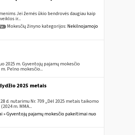
smenims Jei žemės ūkio bendrovės daugiau kaip
iklos ir...
Mokesčių žinyno kategorijos:
Nekilnojamojo
7 p.
 nuo 2025 m. Gyventojų pajamų mokesčio
 m. Pelno mokesčio...
 dydžio 2025 metais
28 d. nutarimu Nr. 709 „Dėl 2025 metais taikomo
(2024 m. MMA...
i » Gyventojų pajamų mokesčio pakeitimai nuo