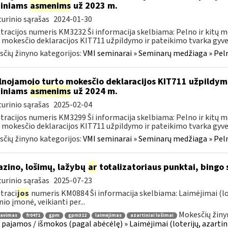
diniams
asmenims
už 2023 m.
urinio sąrašas
2024-01-30
tracijos numeris KM3232 Ši informacija skelbiama: Pelno ir kitų
 mokesčio deklaracijos KIT711 užpildymo ir pateikimo tvarka gyven
čių žinyno kategorijos:
VMI seminarai » Seminarų medžiaga » Peln
lnojamojo turto mokesčio deklaracijos KIT711 užpildy
diniams
asmenims
už 2024 m.
urinio sąrašas
2025-02-04
tracijos numeris KM3299 Ši informacija skelbiama: Pelno ir kitų
 mokesčio deklaracijos KIT711 užpildymo ir pateikimo tvarka gyven
čių žinyno kategorijos:
VMI seminarai » Seminarų medžiaga » Peln
zino, lošimų, lažybų
ar
totalizatoriaus punktai, bingo
urinio sąrašas
2025-07-23
traci
jos
numeris KM0884 Ši informacija skelbiama: Laimėjimai (lo
nio įmonė, veikianti per...
Mokesčių žiny
ravimas
fr0471
gpm
gpm312
laimėjimas
azartiniai lošimai
 pajamos / išmokos (pagal abėcėlę) » Laimėjimai (loterijų, azartin