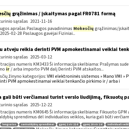
sčių
grąžinimas / įskaitymas pagal FR0781 formą
urinio sąrašas
2021-11-16
ugos aprašas Paslaugos pavadinimas
Mokesčių
grąžinimas/įskai
 2025-02-28 Paslaugos gavėjai Fiziniai...
u atveju reikia derinti PVM apmokestinamai veiklai ten
urinio sąrašas
2025-03-12
tracijos numeris KM3433 Ši informacija skelbiama: Prašymas sud
imo
ir
/ arba importo PVM dalį Derinti PVM atskaitos...
čių žinyno kategorijos:
VMI elektroninės sistemos » Mano VMI » P
inti PVM apmokestinamai veiklai tenkančio pirkimo ir / arba i
a gali būti verčiamasi turint verslo liudijimą, fiksuot
urinio sąrašas
2025-12-22
tracijos numeris KM0645 Ši informacija skelbiama: Fiksuoto GPM 
aldybių sprendimus dėl individualios veiklos, kuria gali būti verčiama
lengvatos
savivaldybių sprendimai
gpmį 2 str 22 d
gpmį 10 str 2 d
individuali veik