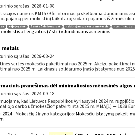
urinio sąrašas
2026-01-08
tracijos numeris KM1579 Ši informacija skelbiama: Juridiniams a
oc. pajamų per mokestinį laikotarpį sudaro pajamos iš žemės ūkio ve
ata
vėjo jėgainė
žemės ūkio bendrovė
nekilnojamojo turto mokestis
ntmį 7 str. 2 d. 
 mokestis » Lengvatos (7 str.) » Juridiniams asmenims
 metais
urinio sąrašas
2026-03-24
tinės vertės mokesčio pakeitimai nuo 2025 m. Akcizų pakeitimai
timai nuo 2025 m. Laikinasis solidarumo įnašo įstatymas nuo 2025
rmacinis pranešimas dėl minimaliosios mėnesinės algos
urinio sąrašas
2024-09-18
muojame, kad Lietuvos Respublikos Vyriausybės 2024 m. rugpjūčio 
aliojo darbo užmokesčio“ patvirtinta 2025 m. MMA[1] — 1038 Eur 
:
2024
Mokesčių žinyno kategorijos:
Mokesčių įstatymų pakeitima
m.