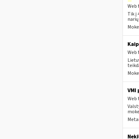
Web t
Tik į
narių
Mokes
Kai
Web t
Lietu
teikd
Mokes
VMI 
Web t
Valst
mokes
Metai
Neki