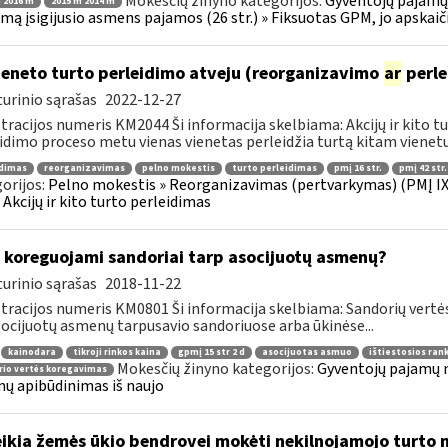
Mokesčių žinyno kategorijos:
Gyventojų pajamų 
 2016 m
2015 m 2014 m
jimą įsigijusio asmens pajamos (26 str.) » Fiksuotas GPM, jo apska
eneto turto perleidimo atveju (reorganizavimo
ar
perl
urinio sąrašas
2022-12-27
tracijos numeris KM2044 Ši informacija skelbiama: Akcijų ir kito t
idimo proceso metu vienas vienetas perleidžia turtą kitam vienetui,
idimas
reorganizavimas
pelno mokestis
turto perleidimas
pmį 16 str.
pmį 42 str.
orijos:
Pelno mokestis » Reorganizavimas (pertvarkymas) (PMĮ IX 
» Akcijų ir kito turto perleidimas
 koreguojami sandoriai tarp asocijuotų asmenų?
urinio sąrašas
2018-11-22
tracijos numeris KM0801 Ši informacija skelbiama: Sandorių vert
socijuotų asmenų tarpusavio sandoriuose arba ūkinėse...
kainodara
tikroji rinkos kaina
gpmį 15 str 2 d
asocijuotas asmuo
ištiestosios ran
Mokesčių žinyno kategorijos:
Gyventojų pajamų m
io vertės koregavimas
ų apibūdinimas iš naujo
ikia žemės ūkio bendrovei mokėti nekilnojamojo turto 