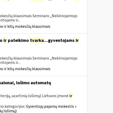
 mokesčių klausimais Seminaro „Nekilnojamojo
tojams ir...
o ir kitų mokesčių klausimais
mo
ir
pateikimo
tvarka
...gyventojams
ir
 mokesčių klausimais Seminaro „Nekilnojamojo
tojams ir...
o ir kitų mokesčių klausimais
 salonai, lošimo automatų
terijų, azartinių lošimų) Lietuvos įmonė
ir
no kategorijos:
Gyventojų pajamų mokestis »
ių lošimų)