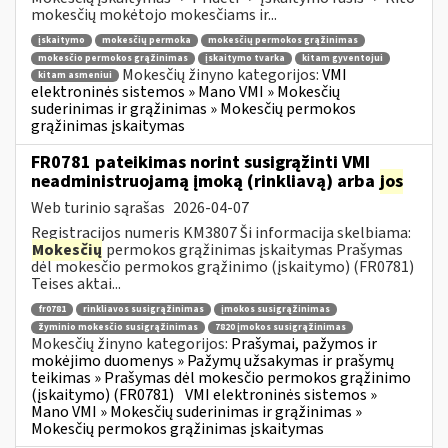
mokesčių mokėtojo mokesčiams ir...
įskaitymo
mokesčių permoka
mokesčių permokos grąžinimas
mokesčio permokos grąžinimas
įskaitymo tvarka
kitam gyventojui
Mokesčių žinyno kategorijos:
VMI
kitam asmeniui
elektroninės sistemos » Mano VMI » Mokesčių
suderinimas ir grąžinimas » Mokesčių permokos
grąžinimas įskaitymas
FR0781 pateikimas norint susigrąžinti VMI
neadministruojamą įmoką (rinkliavą) arba
jos
Web turinio sąrašas
2026-04-07
Registracijos numeris KM3807 Ši informacija skelbiama:
Mokesčių
permokos grąžinimas įskaitymas Prašymas
dėl mokesčio permokos grąžinimo (įskaitymo) (FR0781)
Teises aktai...
fr0781
rinkliavos susigrąžinimas
įmokos susigrąžinimas
žyminio mokesčio susigrąžinimas
7820 įmokos susigrąžinimas
Mokesčių žinyno kategorijos:
Prašymai, pažymos ir
mokėjimo duomenys » Pažymų užsakymas ir prašymų
teikimas » Prašymas dėl mokesčio permokos grąžinimo
(įskaitymo) (FR0781)
VMI elektroninės sistemos »
Mano VMI » Mokesčių suderinimas ir grąžinimas »
Mokesčių permokos grąžinimas įskaitymas