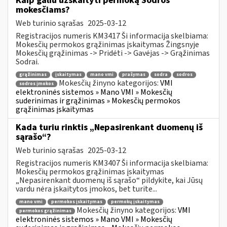
Kaip galiu užskaityti permoką Sodros
mokesčiams?
Web turinio sąrašas
2025-03-12
Registracijos numeris KM3417 Ši informacija skelbiama:
Mokesčių permokos grąžinimas įskaitymas Žingsnyje
Mokesčių grąžinimas -> Pridėti -> Gavėjas -> Grąžinimas
Sodrai.
grąžinimas
įskaitymas
mano vmi
prašymas
sodra
sodros
Mokesčių žinyno kategorijos:
VMI
sodros įmokos
elektroninės sistemos » Mano VMI » Mokesčių
suderinimas ir grąžinimas » Mokesčių permokos
grąžinimas įskaitymas
Kada turiu rinktis „Nepasirenkant duomenų iš
sąrašo“?
Web turinio sąrašas
2025-03-12
Registracijos numeris KM3407 Ši informacija skelbiama:
Mokesčių permokos grąžinimas įskaitymas
„Nepasirenkant duomenų iš sąrašo“ pildykite, kai Jūsų
vardu nėra įskaitytos įmokos, bet turite...
mano vmi
permokos įskaitymas
permokų įskaitymas
Mokesčių žinyno kategorijos:
VMI
permokos grąžinimas
elektroninės sistemos » Mano VMI » Mokesčių