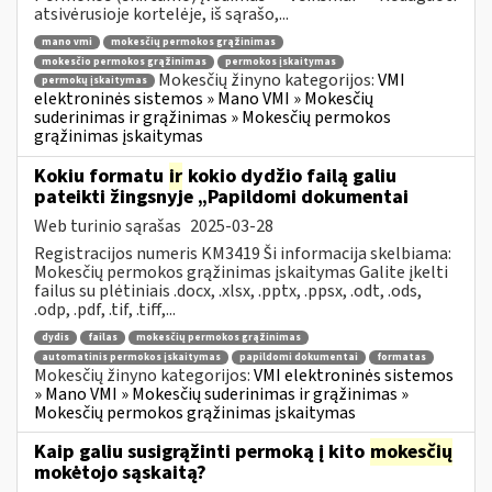
atsivėrusioje kortelėje, iš sąrašo,...
mano vmi
mokesčių permokos grąžinimas
mokesčio permokos grąžinimas
permokos įskaitymas
Mokesčių žinyno kategorijos:
VMI
permokų įskaitymas
elektroninės sistemos » Mano VMI » Mokesčių
suderinimas ir grąžinimas » Mokesčių permokos
grąžinimas įskaitymas
Kokiu formatu
ir
kokio dydžio failą galiu
pateikti žingsnyje „Papildomi dokumentai
Web turinio sąrašas
2025-03-28
Registracijos numeris KM3419 Ši informacija skelbiama:
Mokesčių permokos grąžinimas įskaitymas Galite įkelti
failus su plėtiniais .docx, .xlsx, .pptx, .ppsx, .odt, .ods,
.odp, .pdf, .tif, .tiff,...
dydis
failas
mokesčių permokos grąžinimas
automatinis permokos įskaitymas
papildomi dokumentai
formatas
Mokesčių žinyno kategorijos:
VMI elektroninės sistemos
» Mano VMI » Mokesčių suderinimas ir grąžinimas »
Mokesčių permokos grąžinimas įskaitymas
Kaip galiu susigrąžinti permoką į kito
mokesčių
mokėtojo sąskaitą?