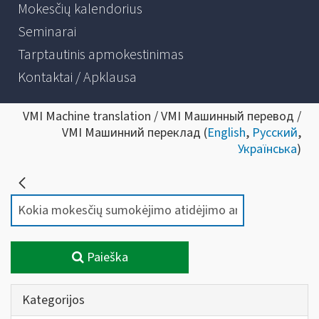
Mokesčių kalendorius
Seminarai
Tarptautinis apmokestinimas
Kontaktai / Apklausa
VMI Machine translation / VMI Машинный перевод /
VMI Машинний переклад (
English
,
Русский
,
Українська
)
Paieška
Kategorijos