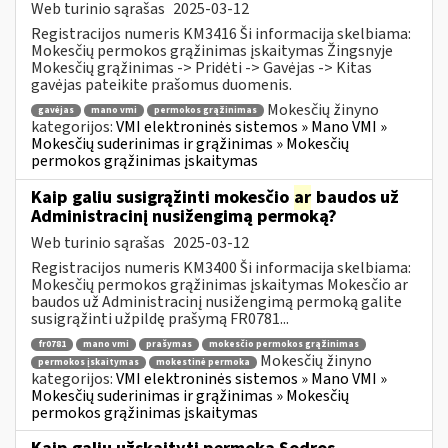
Web turinio sąrašas
2025-03-12
Registracijos numeris KM3416 Ši informacija skelbiama:
Mokesčių permokos grąžinimas įskaitymas Žingsnyje
Mokesčių grąžinimas -> Pridėti -> Gavėjas -> Kitas
gavėjas pateikite prašomus duomenis.
Mokesčių žinyno
gavėjas
mano vmi
permokos grąžinimas
kategorijos:
VMI elektroninės sistemos » Mano VMI »
Mokesčių suderinimas ir grąžinimas » Mokesčių
permokos grąžinimas įskaitymas
Kaip galiu susigrąžinti mokesčio
ar
baudos už
Administracinį nusižengimą permoką?
Web turinio sąrašas
2025-03-12
Registracijos numeris KM3400 Ši informacija skelbiama:
Mokesčių permokos grąžinimas įskaitymas Mokesčio ar
baudos už Administracinį nusižengimą permoką galite
susigrąžinti užpildę prašymą FR0781...
fr0781
mano vmi
prašymas
mokesčio permokos grąžinimas
Mokesčių žinyno
permokos įskaitymas
mokestinė permoka
kategorijos:
VMI elektroninės sistemos » Mano VMI »
Mokesčių suderinimas ir grąžinimas » Mokesčių
permokos grąžinimas įskaitymas