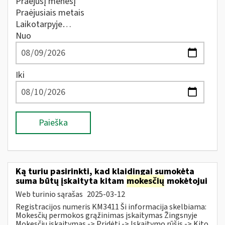
Praėjusį mėnesį
Praėjusiais metais
Laikotarpyje…
Nuo
Iki
Paieška
Ką turiu pasirinkti, kad klaidingai sumokėta
suma būtų įskaityta kitam
mokesčių
mokėtojui
Web turinio sąrašas
2025-03-12
Registracijos numeris KM3411 Ši informacija skelbiama:
Mokesčių permokos grąžinimas įskaitymas Žingsnyje
Mokesčių įskaitymas -> Pridėti -> Įskaitymo rūšis -> Kito