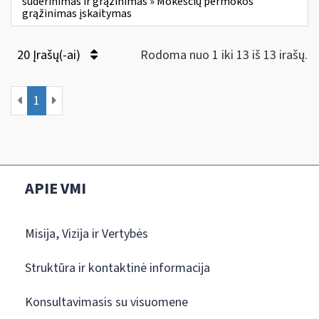
suderinimas ir grąžinimas » Mokesčių permokos
grąžinimas įskaitymas
20 Įrašų(-ai)
Rodoma nuo 1 iki 13 iš 13 irašų.
1
APIE VMI
Misija, Vizija ir Vertybės
Struktūra ir kontaktinė informacija
Konsultavimasis su visuomene