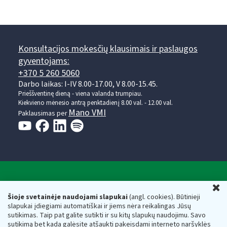
Konsultacijos mokesčių klausimais ir paslaugos
gyventojams:
+370 5 260 5060
Darbo laikas: I-IV 8.00-17.00, V 8.00-15.45.
Prieššventinę dieną - viena valanda trumpiau.
Kiekvieno mėnesio antrą penktadienį 8.00 val. - 12.00 val.
Mano VMI
Paklausimas per
Valstybinė mokesčių inspekcija prie Lietuvos
U
Respublikos finansų ministerijos
Šioje svetainėje naudojami slapukai
(angl. cookies). Būtinieji
slapukai įdiegiami automatiškai ir jiems nėra reikalingas Jūsų
Biudžetinė įstaiga. Juridinio asmens kodas — 188659752,
sutikimas. Taip pat galite sutikti ir su kitų slapukų naudojimu. Savo
adresas: Vasario 16-osios g. 14, 01107 Vilnius, Lietuva, el.paštas:
sutikimą bet kada galėsite atšaukti pakeisdami interneto naršyklės