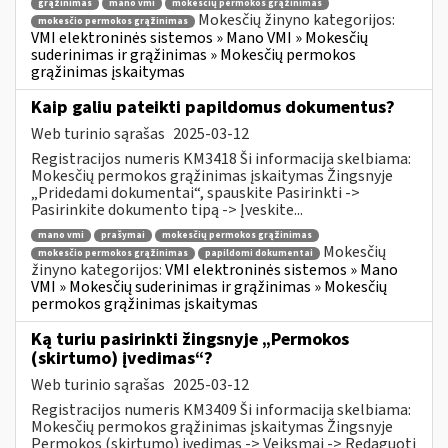
grąžinimas
mano vmi
mokesčių permokos grąžinimas
Mokesčių žinyno kategorijos:
mokesčio permokos grąžinimas
VMI elektroninės sistemos » Mano VMI » Mokesčių
suderinimas ir grąžinimas » Mokesčių permokos
grąžinimas įskaitymas
Kaip galiu pateikti papildomus dokumentus?
Web turinio sąrašas
2025-03-12
Registracijos numeris KM3418 Ši informacija skelbiama:
Mokesčių permokos grąžinimas įskaitymas Žingsnyje
„Pridedami dokumentai“, spauskite Pasirinkti ->
Pasirinkite dokumento tipą -> Įveskite...
mano vmi
prašymai
mokesčių permokos grąžinimas
Mokesčių
mokesčio permokos grąžinimas
papildomi dokumentai
žinyno kategorijos:
VMI elektroninės sistemos » Mano
VMI » Mokesčių suderinimas ir grąžinimas » Mokesčių
permokos grąžinimas įskaitymas
Ką turiu pasirinkti žingsnyje „Permokos
(skirtumo) įvedimas“?
Web turinio sąrašas
2025-03-12
Registracijos numeris KM3409 Ši informacija skelbiama:
Mokesčių permokos grąžinimas įskaitymas Žingsnyje
Permokos (skirtumo) įvedimas -> Veiksmai -> Redaguoti