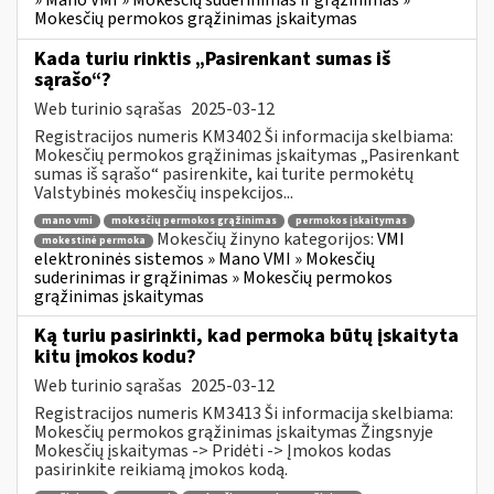
» Mano VMI » Mokesčių suderinimas ir grąžinimas »
Mokesčių permokos grąžinimas įskaitymas
Kada turiu rinktis „Pasirenkant sumas iš
sąrašo“?
Web turinio sąrašas
2025-03-12
Registracijos numeris KM3402 Ši informacija skelbiama:
Mokesčių permokos grąžinimas įskaitymas „Pasirenkant
sumas iš sąrašo“ pasirenkite, kai turite permokėtų
Valstybinės mokesčių inspekcijos...
mano vmi
mokesčių permokos grąžinimas
permokos įskaitymas
Mokesčių žinyno kategorijos:
VMI
mokestinė permoka
elektroninės sistemos » Mano VMI » Mokesčių
suderinimas ir grąžinimas » Mokesčių permokos
grąžinimas įskaitymas
Ką turiu pasirinkti, kad permoka būtų įskaityta
kitu įmokos kodu?
Web turinio sąrašas
2025-03-12
Registracijos numeris KM3413 Ši informacija skelbiama:
Mokesčių permokos grąžinimas įskaitymas Žingsnyje
Mokesčių įskaitymas -> Pridėti -> Įmokos kodas
pasirinkite reikiamą įmokos kodą.