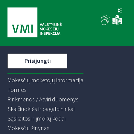
Prisijungti
Mokesčių mokėtojų informacija
Formos
Rinkmenos / Atviri duomenys
Skaičiuoklės ir pagalbininkai
Sąskaitos ir įmokų kodai
Mokesčių žinynas