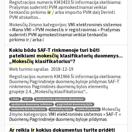
Registracijos numeris KM3433 Ši informacija skelbiama:
Prašymas suderinti PVM apmokestinamai veiklai
tenkančio pirkimo
ir
/ arba importo PVM dalį Derinti
PVM atskaitos...
Mokesčių žinyno kategorijos:
VMI elektroninės sistemos
» Mano VMI » PVM mokestis ir registravimas » Prašymas
suderinti PVM apmokestinamai veiklai tenkančio
pirkimo ir / arba i
Kokiu būdu SAF-T rinkmenoje turi būti
pateikiami
mokesčių
klasifikatorių duomenys...
„
Mokesčių
klasifikatorius“?
Web turinio sąrašas
2018-12-19
Registracijos numeris KM1966 Ši informacija skelbiama:
Duomenų Pagrindinėje duomenų byloje pildymas SAF-T
rinkmenos Pagrindinės duomenų bylos elementų
grupėje 2.4. „Mokesčių klasifikatorius“...
i.mas
saf-t
buhalterinės apskaitos duomenys
apskaitos duomenų teikimas
pagrindinė duomenų byla
Mokesčių
mokesčių klasifikatorius
mokesčių tipas
mokesčių kodas
žinyno kategorijos:
VMI elektroninės sistemos » SAF-T »
Duomenų Pagrindinėje duomenų byloje pildymas
Ar
reikia
ir
kokius dokumentus turite pridėti