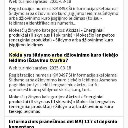
Web turinio sąrašas
2025-03-18
Registracijos numeris KM3493 Ši informacija skelbiama:
Šildymo arba džiovinimo kuro įsigijimo leidimas Šildymo
arba džiovinimo kuro įsigijimo leidimas (toliau -
leidimas)(identifikacinis numeris...
Mokesčių žinyno kategorijos:
Akcizai » Energiniai
produktai (II skyriaus III skirsnis) » Mokesčio lengvatos
(energiniai produktai) » Šildymo arba džiovinimo kuro
įsigijimo leidimas
Kokia
yra šildymo arba džiovinimo kuro tiekėjo
leidimo išdavimo
tvarka
?
Web turinio sąrašas
2025-03-18
Registracijos numeris KM3497 Ši informacija skelbiama:
Šildymo arba džiovinimo kuro tiekėjo leidimas Asmenys
pageidaujantys tiekti lengvatiniu akcizų tarifu
apmokestinamą šildymui skirtą kurą, turi...
Mokesčių žinyno kategorijos:
Akcizai » Energiniai
produktai (II skyriaus III skirsnis) » Mokesčio lengvatos
(energiniai produktai) » Šildymo arba džiovinimo kuro
tiekėjo leidimas
Informacinis pranešimas dėl MAĮ 117 straipsnio
komentaro