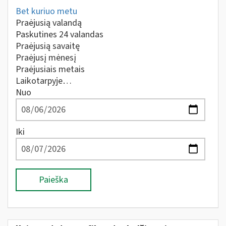
Bet kuriuo metu
Praėjusią valandą
Paskutines 24 valandas
Praėjusią savaitę
Praėjusį mėnesį
Praėjusiais metais
Laikotarpyje…
Nuo
Iki
Paieška