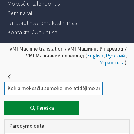
Mokesčių kalendorius
Seminarai
Tarptautinis apmokestinimas
Kontaktai / Apklausa
VMI Machine translation / VMI Машинный перевод /
VMI Машинний переклад (
English
,
Русский
,
Українська
)
Paieška
Parodymo data