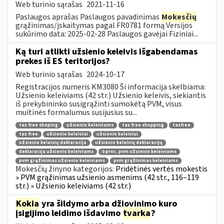
Web turinio sąrašas
2021-11-16
Paslaugos aprašas Paslaugos pavadinimas
Mokesčių
grąžinimas/įskaitymas pagal FR0781 formą Versijos
sukūrimo data: 2025-02-28 Paslaugos gavėjai Fiziniai...
Ką turi atlikti užsienio keleivis išgabendamas
prekes iš ES teritorijos?
Web turinio sąrašas
2024-10-17
Registracijos numeris KM3080 Ši informacija skelbiama:
Užsienio keleiviams (42 str.) Užsienio keleivis, siekiantis
iš prekybininko susigrąžinti sumokėtą PVM, visus
muitinės formalumus susijusius su...
tax free shoping
užsienio keleiviams
tax free shopping
taxfree
tax free
užsienio keleiviai
užsienio keleiviui
užsienio keleivių deklaracija
užsienio keleivių deklaracijų
deklaracija užsienio keleiviams
0 proc. pvm užsienio keleiviams
pvm grąžinimas užsienio keleiviams
pvm grąžinimas keleiviams
Mokesčių žinyno kategorijos:
Pridėtinės vertės mokestis
» PVM grąžinimas užsienio asmenims (42 str., 116–119
str.) » Užsienio keleiviams (42 str.)
Kokia
yra šildymo arba džiovinimo kuro
įsigijimo leidimo išdavimo
tvarka
?