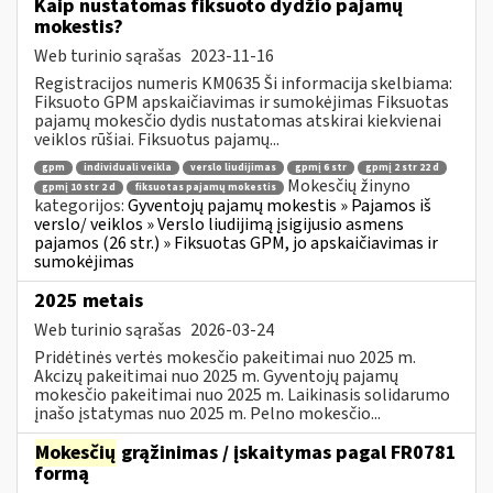
Kaip nustatomas fiksuoto dydžio pajamų
mokestis?
Web turinio sąrašas
2023-11-16
Registracijos numeris KM0635 Ši informacija skelbiama:
Fiksuoto GPM apskaičiavimas ir sumokėjimas Fiksuotas
pajamų mokesčio dydis nustatomas atskirai kiekvienai
veiklos rūšiai. Fiksuotus pajamų...
gpm
individuali veikla
verslo liudijimas
gpmį 6 str
gpmį 2 str 22 d
Mokesčių žinyno
gpmį 10 str 2 d
fiksuotas pajamų mokestis
kategorijos:
Gyventojų pajamų mokestis » Pajamos iš
verslo/ veiklos » Verslo liudijimą įsigijusio asmens
pajamos (26 str.) » Fiksuotas GPM, jo apskaičiavimas ir
sumokėjimas
2025 metais
Web turinio sąrašas
2026-03-24
Pridėtinės vertės mokesčio pakeitimai nuo 2025 m.
Akcizų pakeitimai nuo 2025 m. Gyventojų pajamų
mokesčio pakeitimai nuo 2025 m. Laikinasis solidarumo
įnašo įstatymas nuo 2025 m. Pelno mokesčio...
Mokesčių
grąžinimas / įskaitymas pagal FR0781
formą