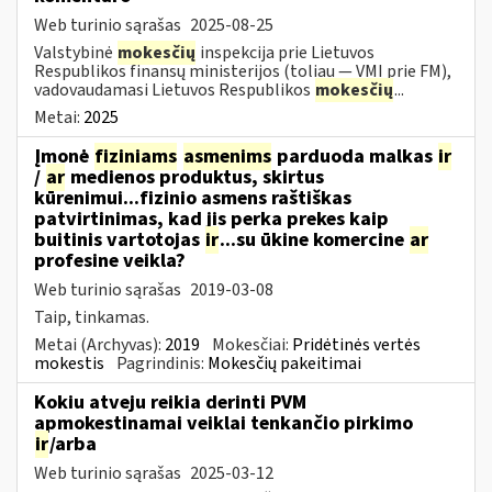
Web turinio sąrašas
2025-08-25
Valstybinė
mokesčių
inspekcija prie Lietuvos
Respublikos finansų ministerijos (toliau — VMI prie FM),
vadovaudamasi Lietuvos Respublikos
mokesčių
...
Metai:
2025
Įmonė
fiziniams
asmenims
parduoda malkas
ir
/
ar
medienos produktus, skirtus
kūrenimui...fizinio asmens raštiškas
patvirtinimas, kad jis perka prekes kaip
buitinis vartotojas
ir
...su ūkine komercine
ar
profesine veikla?
Web turinio sąrašas
2019-03-08
Taip, tinkamas.
Metai (Archyvas):
2019
Mokesčiai:
Pridėtinės vertės
mokestis
Pagrindinis:
Mokesčių pakeitimai
Kokiu atveju reikia derinti PVM
apmokestinamai veiklai tenkančio pirkimo
ir
/arba
Web turinio sąrašas
2025-03-12