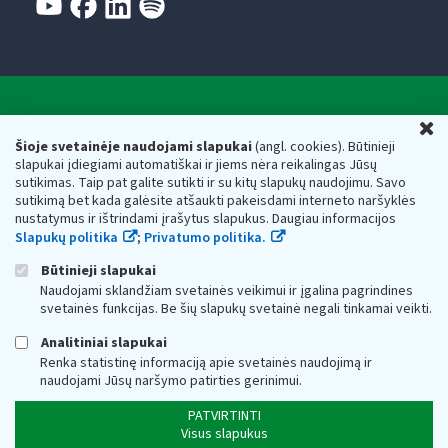
Valstybinė mokesčių inspekcija prie Lietuvos
U
Respublikos finansų ministerijos
Šioje svetainėje naudojami slapukai
(angl. cookies). Būtinieji
slapukai įdiegiami automatiškai ir jiems nėra reikalingas Jūsų
Biudžetinė įstaiga. Juridinio asmens kodas — 188659752,
sutikimas. Taip pat galite sutikti ir su kitų slapukų naudojimu. Savo
adresas: Vasario 16-osios g. 14, 01107 Vilnius, Lietuva, el.paštas:
sutikimą bet kada galėsite atšaukti pakeisdami interneto naršyklės
vmi@vmi.lt
, E. pristatymo dėžutės adresas 188659752
nustatymus ir ištrindami įrašytus slapukus. Daugiau informacijos
Duomenys apie Valstybinę mokesčių inspekciją prie Lietuvos
Slapukų politika
;
Privatumo politika.
Respublikos finansų ministerijos kaupiami ir saugomi Juridinių
asmenų registre
Būtinieji slapukai
Naudojami sklandžiam svetainės veikimui ir įgalina pagrindines
svetainės funkcijas. Be šių slapukų svetainė negali tinkamai veikti.
Analitiniai slapukai
Renka statistinę informaciją apie svetainės naudojimą ir
naudojami Jūsų naršymo patirties gerinimui.
PATVIRTINTI
Visus slapukus