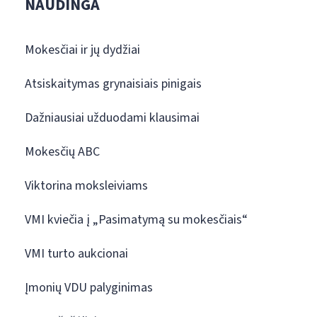
NAUDINGA
Mokesčiai ir jų dydžiai
Atsiskaitymas grynaisiais pinigais
Dažniausiai užduodami klausimai
Mokesčių ABC
Viktorina moksleiviams
VMI kviečia į „Pasimatymą su mokesčiais“
VMI turto aukcionai
Įmonių VDU palyginimas