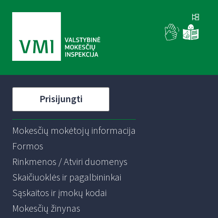
Prisijungti
Mokesčių mokėtojų informacija
Formos
Rinkmenos / Atviri duomenys
Skaičiuoklės ir pagalbininkai
Sąskaitos ir įmokų kodai
Mokesčių žinynas