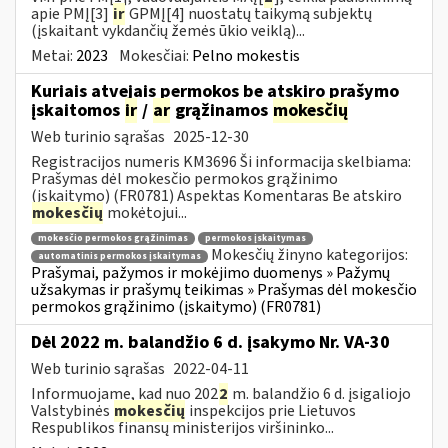
apie PMĮ[3]
ir
GPMĮ[4] nuostatų taikymą subjektų
(įskaitant vykdančių žemės ūkio veiklą)...
Metai:
2023
Mokesčiai:
Pelno mokestis
Kuriais atvejais permokos be atskiro prašymo
įskaitomos
ir
/
ar
grąžinamos
mokesčių
Web turinio sąrašas
2025-12-30
Registracijos numeris KM3696 Ši informacija skelbiama:
Prašymas dėl mokesčio permokos grąžinimo
(įskaitymo) (FR0781) Aspektas Komentaras Be atskiro
mokesčių
mokėtojui...
mokesčio permokos grąžinimas
permokos įskaitymas
Mokesčių žinyno kategorijos:
automatinis permokos įskaitymas
Prašymai, pažymos ir mokėjimo duomenys » Pažymų
užsakymas ir prašymų teikimas » Prašymas dėl mokesčio
permokos grąžinimo (įskaitymo) (FR0781)
Dėl 2022 m. balandžio 6 d. įsakymo Nr. VA-30
Web turinio sąrašas
2022-04-11
Informuojame, kad nuo 202
2
m. balandžio 6 d. įsigaliojo
Valstybinės
mokesčių
inspekcijos prie Lietuvos
Respublikos finansų ministerijos viršininko...