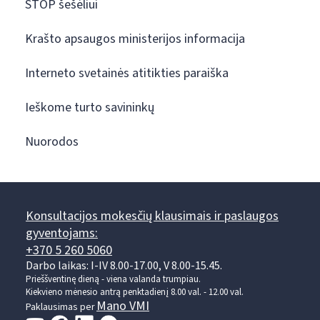
STOP šešėliui
Krašto apsaugos ministerijos informacija
Interneto svetainės atitikties paraiška
Ieškome turto savininkų
Nuorodos
Konsultacijos mokesčių klausimais ir paslaugos
gyventojams:
+370 5 260 5060
Darbo laikas: I-IV 8.00-17.00, V 8.00-15.45.
Prieššventinę dieną - viena valanda trumpiau.
Kiekvieno mėnesio antrą penktadienį 8.00 val. - 12.00 val.
Mano VMI
Paklausimas per