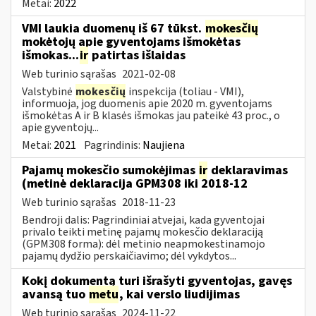
Metai:
2022
VMI laukia duomenų iš 67 tūkst.
mokesčių
mokėtojų apie gyventojams išmokėtas
išmokas...
ir
patirtas išlaidas
Web turinio sąrašas
2021-02-08
Valstybinė
mokesčių
inspekcija (toliau - VMI),
informuoja, jog duomenis apie 2020 m. gyventojams
išmokėtas A ir B klasės išmokas jau pateikė 43 proc., o
apie gyventojų...
Metai:
2021
Pagrindinis:
Naujiena
Pajamų mokesčio sumokėjimas
ir
deklaravimas
(metinė deklaracija GPM308 iki 2018-12
Web turinio sąrašas
2018-11-23
Bendroji dalis: Pagrindiniai atvejai, kada gyventojai
privalo teikti metinę pajamų mokesčio deklaraciją
(GPM308 forma): dėl metinio neapmokestinamojo
pajamų dydžio perskaičiavimo; dėl vykdytos...
Kokį dokumentą turi išrašyti gyventojas, gavęs
avansą tuo
metu
, kai verslo liudijimas
Web turinio sąrašas
2024-11-22