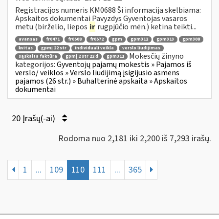
Registracijos numeris KM0688 Ši informacija skelbiama:
Apskaitos dokumentai Pavyzdys Gyventojas vasaros
metu (birželio, liepos
ir
rugpjūčio mėn.) ketina teikti...
avansas
fr0471
fr0508
fr0572
gpm
gpm312
gpm313
gpm308
kvitas
gpmį 22 str
individuali veikla
verslo liudijimas
Mokesčių žinyno
sąskaita faktūra
gpmį 2 str 22 d
gpm311
kategorijos:
Gyventojų pajamų mokestis » Pajamos iš
verslo/ veiklos » Verslo liudijimą įsigijusio asmens
pajamos (26 str.) » Buhalterinė apskaita » Apskaitos
dokumentai
20 Įrašų(-ai)
Rodoma nuo 2,181 iki 2,200 iš 7,293 irašų.
1
...
109
110
111
...
365