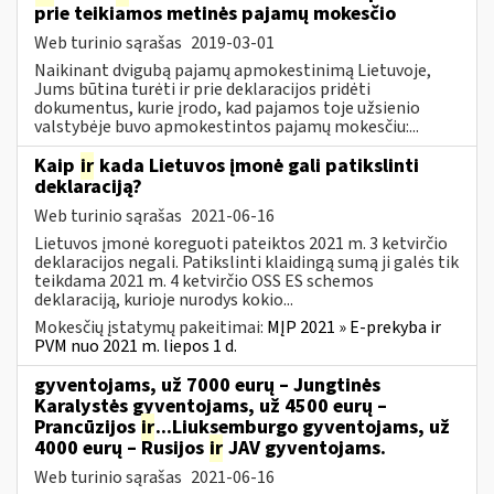
prie teikiamos metinės pajamų mokesčio
Web turinio sąrašas
2019-03-01
Naikinant dvigubą pajamų apmokestinimą Lietuvoje,
Jums būtina turėti ir prie deklaracijos pridėti
dokumentus, kurie įrodo, kad pajamos toje užsienio
valstybėje buvo apmokestintos pajamų mokesčiu:...
Kaip
ir
kada Lietuvos įmonė gali patikslinti
deklaraciją?
Web turinio sąrašas
2021-06-16
Lietuvos įmonė koreguoti pateiktos 2021 m. 3 ketvirčio
deklaracijos negali. Patikslinti klaidingą sumą ji galės tik
teikdama 2021 m. 4 ketvirčio OSS ES schemos
deklaraciją, kurioje nurodys kokio...
Mokesčių įstatymų pakeitimai:
MĮP 2021 » E-prekyba ir
PVM nuo 2021 m. liepos 1 d.
gyventojams, už 7000 eurų – Jungtinės
Karalystės gyventojams, už 4500 eurų –
Prancūzijos
ir
...Liuksemburgo gyventojams, už
4000 eurų – Rusijos
ir
JAV gyventojams.
Web turinio sąrašas
2021-06-16