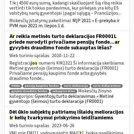
Tik į 4500 eurų sumą, kadangi skaičiuojant šią ribą reikia
vertinti tik tokius pardavimus, kur pirkėjais yra kitų ES
valstybių narių gyventojai (pagal sąlygą – Prancūzijos...
Mokesčių įstatymų pakeitimai:
MĮP 2021 » E-prekyba ir
PVM nuo 2021 m. liepos 1 d.
Ar
reikia metinės turto deklaracijos FR0001L
priede nurodyti privačiame pensijų fonde...
ar
gyvybės draudimo fonde sukauptas lėšas?
Web turinio sąrašas
2020-11-22
Registraci
jos
numeris KM1321 Ši informacija skelbiama:
Metinė gyventojo (šeimos) turto deklaracija (FR0001)
Privačiame pensijų kaupimo fonde arba gyvybės
draudimo fonde...
fr0001
pensijų kaupimo fondas
turto deklaracija
turto deklaravimas
Mokesčių žinyno
gyvybės draudimo fondas
sukauptos lėšos
kategorijos:
Gyventojų turto deklaravimas » Metinė
gyventojo (šeimos) turto deklaracija (FR0001)
Dėl ūkio subjektų patiriamų išlaidų melioracijos
ir
kelių tvarkymui priskyrimo leidžiamiems
Web turinio sąrašas
2023-06-26
VMI prie FM[1], vadovaujantis MAĮ[
2
], teikia paaiškinimą