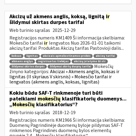
Akcizų už akmens anglis, koksą, lignitą
ir
šildymui skirtas durpes tarifai
Web turinio sąrašas
2025-12-29
Registracijos numeris KM1409 Ši informacija skelbiama:
Mokesčio tarifai
ir
lengvatos Nuo 2026-01-01 taikomi
akcizų tarifai: Produktas Akcizų tarifas Pastovioji dalis...
koksas
lignitas
akcizais apmokestinamos prekės
akcizų tarifai
akmens anglys
registruotas tiekėjas
akcizų įstatymo 53 str
Mokesčių
šildymui skirtos durpės
šildymui skirtų durpių tarifai
žinyno kategorijos:
Akcizai » Akmens anglis, koksas ir
lignitas (II skyriaus V skirsnis) » Mokesčio tarifai ir
lengvatos (akmens anglis, koksas, lignitas)
Kokiu būdu SAF-T rinkmenoje turi būti
pateikiami
mokesčių
klasifikatorių duomenys...
„
Mokesčių
klasifikatorius“?
Web turinio sąrašas
2018-12-19
Registracijos numeris KM1966 Ši informacija skelbiama:
Duomenų Pagrindinėje duomenų byloje pildymas SAF-T
rinkmenos Pagrindinės duomenų bylos elementų
grupėje 2.4. „Mokesčių klasifikatorius“...