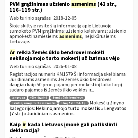
PVM grąžinimas užsienio
asmenims
(42 str.,
116–119 str.)
Web turinio sąrašas
2018-12-05
Šioje skiltyje rasite šią informaciją apie Lietuvoje
sumokėto PVM grąžinimą: užsienio keleiviams; užsienio
apmokestinamiesiems
asmenims
, neįsikūrusiems
Lietuvoje.
Ar
reikia žemės ūkio bendrovei mokėti
nekilnojamojo turto mokestį už turimas vėjo
Web turinio sąrašas
2026-01-08
Registracijos numeris KM1579 Ši informacija skelbiama:
Juridiniams asmenims Jei žemės ūkio bendrovės
daugiau kaip 50 proc. pajamų per mokestinį laikotarpį
sudaro pajamos iš žemės ūkio veiklos ir...
lengvata
vėjo jėgainė
žemės ūkio bendrovė
Mokesčių žinyno
nekilnojamojo turto mokestis
ntmį 7 str. 2 d. 7 p.
kategorijos:
Nekilnojamojo turto mokestis » Lengvatos
(7 str.) » Juridiniams asmenims
Kaip
ir
kada Lietuvos įmonė gali patikslinti
deklaraciją?