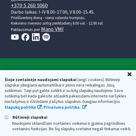
+370 5 260 5060
Darbo laikas: I-IV 8.00-17.00, V 8.00-15.45.
Prieššventinę dieną - viena valanda trumpiau.
Kiekvieno mėnesio antrą penktadienį 8.00 val. - 12.00 val.
Mano VMI
Paklausimas per
Valstybinė mokesčių inspekcija prie Lietuvos
U
Respublikos finansų ministerijos
Šioje svetainėje naudojami slapukai
(angl. cookies). Būtinieji
slapukai įdiegiami automatiškai ir jiems nėra reikalingas Jūsų
Biudžetinė įstaiga. Juridinio asmens kodas — 188659752,
sutikimas. Taip pat galite sutikti ir su kitų slapukų naudojimu. Savo
adresas: Vasario 16-osios g. 14, 01107 Vilnius, Lietuva, el.paštas:
sutikimą bet kada galėsite atšaukti pakeisdami interneto naršyklės
vmi@vmi.lt
, E. pristatymo dėžutės adresas 188659752
nustatymus ir ištrindami įrašytus slapukus. Daugiau informacijos
Duomenys apie Valstybinę mokesčių inspekciją prie Lietuvos
Slapukų politika
;
Privatumo politika.
Respublikos finansų ministerijos kaupiami ir saugomi Juridinių
asmenų registre
Būtinieji slapukai
Naudojami sklandžiam svetainės veikimui ir įgalina pagrindines
svetainės funkcijas. Be šių slapukų svetainė negali tinkamai veikti.