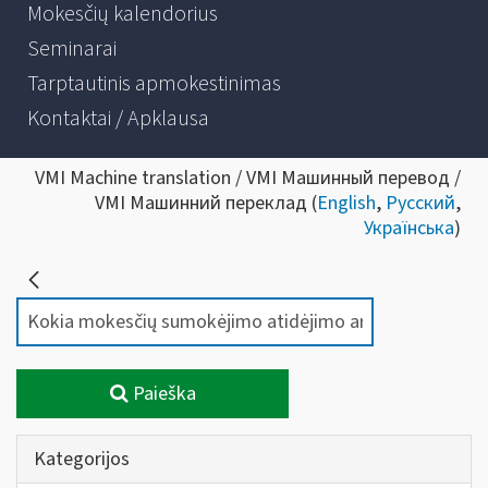
Mokesčių kalendorius
Seminarai
Tarptautinis apmokestinimas
Kontaktai / Apklausa
VMI Machine translation / VMI Машинный перевод /
VMI Машинний переклад (
English
,
Русский
,
Українська
)
Paieška
Kategorijos