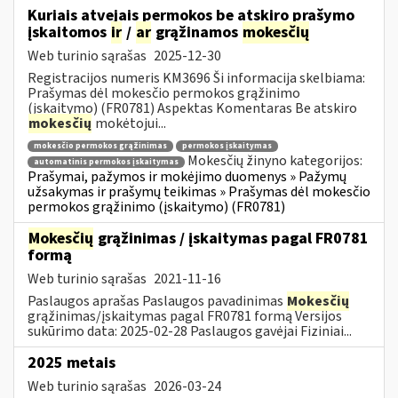
Kuriais atvejais permokos be atskiro prašymo
įskaitomos
ir
/
ar
grąžinamos
mokesčių
Web turinio sąrašas
2025-12-30
Registracijos numeris KM3696 Ši informacija skelbiama:
Prašymas dėl mokesčio permokos grąžinimo
(įskaitymo) (FR0781) Aspektas Komentaras Be atskiro
mokesčių
mokėtojui...
mokesčio permokos grąžinimas
permokos įskaitymas
Mokesčių žinyno kategorijos:
automatinis permokos įskaitymas
Prašymai, pažymos ir mokėjimo duomenys » Pažymų
užsakymas ir prašymų teikimas » Prašymas dėl mokesčio
permokos grąžinimo (įskaitymo) (FR0781)
Mokesčių
grąžinimas / įskaitymas pagal FR0781
formą
Web turinio sąrašas
2021-11-16
Paslaugos aprašas Paslaugos pavadinimas
Mokesčių
grąžinimas/įskaitymas pagal FR0781 formą Versijos
sukūrimo data: 2025-02-28 Paslaugos gavėjai Fiziniai...
2025 metais
Web turinio sąrašas
2026-03-24