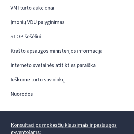
VMI turto aukcionai
Įmonių VDU palyginimas
STOP šešėliui
Krašto apsaugos ministerijos informacija
Interneto svetainės atitikties paraiška
Ieškome turto savininkų
Nuorodos
Konsultacijos mokesčių klausimais ir paslaugos
gyventojams: