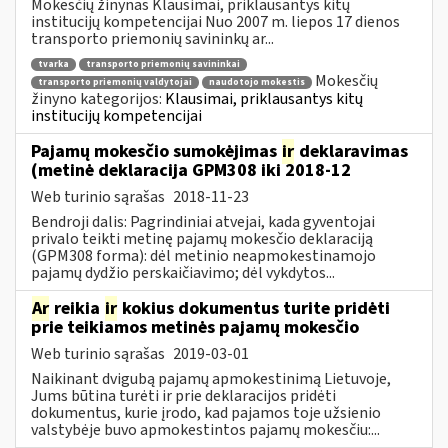
Mokesčių žinynas Klausimai, priklausantys kitų
institucijų kompetencijai Nuo 2007 m. liepos 17 dienos
transporto priemonių savininkų ar...
tvarka
transporto priemonių savininkai
Mokesčių
transporto priemonių valdytojai
naudotojo mokestis
žinyno kategorijos:
Klausimai, priklausantys kitų
institucijų kompetencijai
Pajamų mokesčio sumokėjimas
ir
deklaravimas
(metinė deklaracija GPM308 iki 2018-12
Web turinio sąrašas
2018-11-23
Bendroji dalis: Pagrindiniai atvejai, kada gyventojai
privalo teikti metinę pajamų mokesčio deklaraciją
(GPM308 forma): dėl metinio neapmokestinamojo
pajamų dydžio perskaičiavimo; dėl vykdytos...
Ar
reikia
ir
kokius dokumentus turite pridėti
prie teikiamos metinės pajamų mokesčio
Web turinio sąrašas
2019-03-01
Naikinant dvigubą pajamų apmokestinimą Lietuvoje,
Jums būtina turėti ir prie deklaracijos pridėti
dokumentus, kurie įrodo, kad pajamos toje užsienio
valstybėje buvo apmokestintos pajamų mokesčiu:...