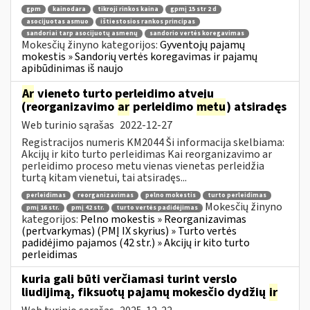
gpm
kainodara
tikroji rinkos kaina
gpmį 15 str 2 d
asocijuotas asmuo
ištiestosios rankos principas
sandoriai tarp asocijuotų asmenų
sandorio vertės koregavimas
Mokesčių žinyno kategorijos:
Gyventojų pajamų
mokestis » Sandorių vertės koregavimas ir pajamų
apibūdinimas iš naujo
Ar
vieneto turto perleidimo atveju
(reorganizavimo
ar
perleidimo
metu
) atsiradęs
Web turinio sąrašas
2022-12-27
Registracijos numeris KM2044 Ši informacija skelbiama:
Akcijų ir kito turto perleidimas Kai reorganizavimo ar
perleidimo proceso metu vienas vienetas perleidžia
turtą kitam vienetui, tai atsiradęs...
perleidimas
reorganizavimas
pelno mokestis
turto perleidimas
Mokesčių žinyno
pmį 16 str.
pmį 42 str.
turto vertės padidėjimas
kategorijos:
Pelno mokestis » Reorganizavimas
(pertvarkymas) (PMĮ IX skyrius) » Turto vertės
padidėjimo pajamos (42 str.) » Akcijų ir kito turto
perleidimas
kuria gali būti verčiamasi turint verslo
liudijimą, fiksuotų pajamų mokesčio dydžių
ir