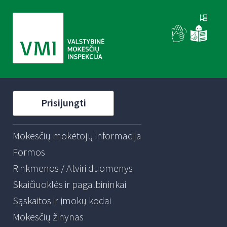
Prisijungti
Mokesčių mokėtojų informacija
Formos
Rinkmenos / Atviri duomenys
Skaičiuoklės ir pagalbininkai
Sąskaitos ir įmokų kodai
Mokesčių žinynas