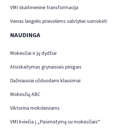
VMI skaitmeninė transformacija
Vienas langelis prievolėms valstybei sumokėti
NAUDINGA
Mokesčiai ir jų dydžiai
Atsiskaitymas grynaisiais pinigais
Dažniausiai užduodami klausimai
Mokesčių ABC
Viktorina moksleiviams
VMI kviečia į „Pasimatymą su mokesčiais“