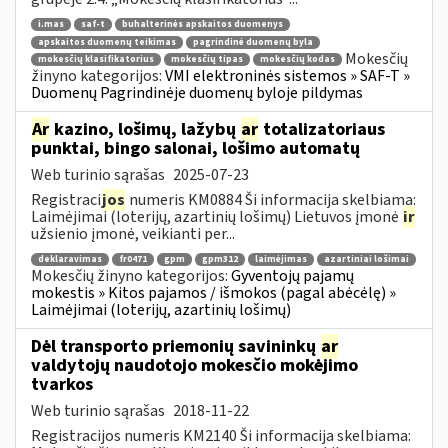
i.mas
saf-t
buhalterinės apskaitos duomenys
apskaitos duomenų teikimas
pagrindinė duomenų byla
Mokesčių
mokesčių klasifikatorius
mokesčių tipas
mokesčių kodas
žinyno kategorijos:
VMI elektroninės sistemos » SAF-T »
Duomenų Pagrindinėje duomenų byloje pildymas
Ar
kazino, lošimų, lažybų
ar
totalizatoriaus
punktai, bingo salonai, lošimo automatų
Web turinio sąrašas
2025-07-23
Registraci
jos
numeris KM0884 Ši informacija skelbiama:
Laimėjimai (loterijų, azartinių lošimų) Lietuvos įmonė
ir
užsienio įmonė, veikianti per...
deklaravimas
fr0471
gpm
gpm312
laimėjimas
azartiniai lošimai
Mokesčių žinyno kategorijos:
Gyventojų pajamų
mokestis » Kitos pajamos / išmokos (pagal abėcėlę) »
Laimėjimai (loterijų, azartinių lošimų)
Dėl transporto priemonių savininkų
ar
valdytojų naudotojo mokesčio mokėjimo
tvarkos
Web turinio sąrašas
2018-11-22
Registracijos numeris KM2140 Ši informacija skelbiama: