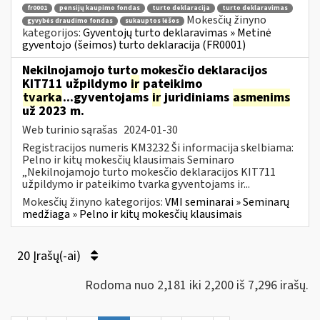
fr0001
pensijų kaupimo fondas
turto deklaracija
turto deklaravimas
Mokesčių žinyno
gyvybės draudimo fondas
sukauptos lėšos
kategorijos:
Gyventojų turto deklaravimas » Metinė
gyventojo (šeimos) turto deklaracija (FR0001)
Nekilnojamojo turto mokesčio deklaracijos
KIT711 užpildymo
ir
pateikimo
tvarka
...gyventojams
ir
juridiniams
asmenims
už 2023 m.
Web turinio sąrašas
2024-01-30
Registracijos numeris KM3232 Ši informacija skelbiama:
Pelno ir kitų mokesčių klausimais Seminaro
„Nekilnojamojo turto mokesčio deklaracijos KIT711
užpildymo ir pateikimo tvarka gyventojams ir...
Mokesčių žinyno kategorijos:
VMI seminarai » Seminarų
medžiaga » Pelno ir kitų mokesčių klausimais
20 Įrašų(-ai)
Rodoma nuo 2,181 iki 2,200 iš 7,296 irašų.