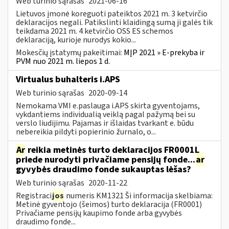
Web turinio sąrašas
2021-06-16
Lietuvos įmonė koreguoti pateiktos 2021 m. 3 ketvirčio
deklaracijos negali. Patikslinti klaidingą sumą ji galės tik
teikdama 2021 m. 4 ketvirčio OSS ES schemos
deklaraciją, kurioje nurodys kokio...
Mokesčių įstatymų pakeitimai:
MĮP 2021 » E-prekyba ir
PVM nuo 2021 m. liepos 1 d.
Virtualus buhalteris i.APS
Web turinio sąrašas
2020-09-14
Nemokama VMI e.paslauga i.APS skirta gyventojams,
vykdantiems individualią veiklą pagal pažymą bei su
verslo liudijimu. Pajamas ir išlaidas tvarkant e. būdu
nebereikia pildyti popierinio žurnalo, o...
Ar
reikia metinės turto deklaracijos FR0001L
priede nurodyti privačiame pensijų fonde...
ar
gyvybės draudimo fonde sukauptas lėšas?
Web turinio sąrašas
2020-11-22
Registraci
jos
numeris KM1321 Ši informacija skelbiama:
Metinė gyventojo (šeimos) turto deklaracija (FR0001)
Privačiame pensijų kaupimo fonde arba gyvybės
draudimo fonde...