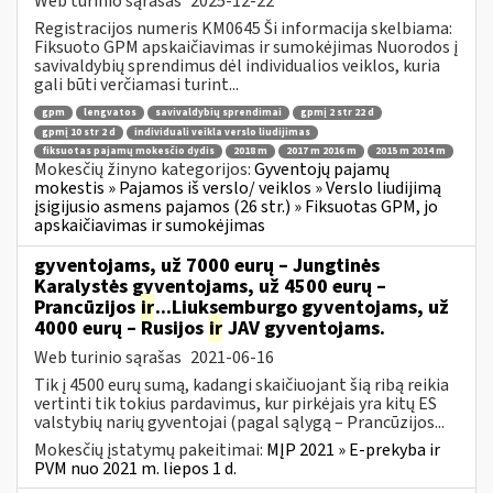
Web turinio sąrašas
2025-12-22
Registracijos numeris KM0645 Ši informacija skelbiama:
Fiksuoto GPM apskaičiavimas ir sumokėjimas Nuorodos į
savivaldybių sprendimus dėl individualios veiklos, kuria
gali būti verčiamasi turint...
gpm
lengvatos
savivaldybių sprendimai
gpmį 2 str 22 d
gpmį 10 str 2 d
individuali veikla verslo liudijimas
fiksuotas pajamų mokesčio dydis
2018 m
2017 m 2016 m
2015 m 2014 m
Mokesčių žinyno kategorijos:
Gyventojų pajamų
mokestis » Pajamos iš verslo/ veiklos » Verslo liudijimą
įsigijusio asmens pajamos (26 str.) » Fiksuotas GPM, jo
apskaičiavimas ir sumokėjimas
gyventojams, už 7000 eurų – Jungtinės
Karalystės gyventojams, už 4500 eurų –
Prancūzijos
ir
...Liuksemburgo gyventojams, už
4000 eurų – Rusijos
ir
JAV gyventojams.
Web turinio sąrašas
2021-06-16
Tik į 4500 eurų sumą, kadangi skaičiuojant šią ribą reikia
vertinti tik tokius pardavimus, kur pirkėjais yra kitų ES
valstybių narių gyventojai (pagal sąlygą – Prancūzijos...
Mokesčių įstatymų pakeitimai:
MĮP 2021 » E-prekyba ir
PVM nuo 2021 m. liepos 1 d.