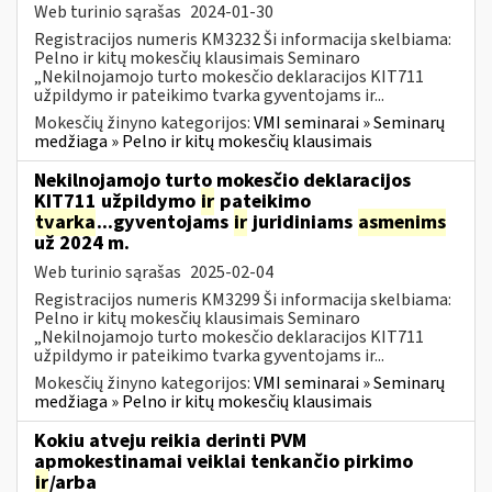
Web turinio sąrašas
2024-01-30
Registracijos numeris KM3232 Ši informacija skelbiama:
Pelno ir kitų mokesčių klausimais Seminaro
„Nekilnojamojo turto mokesčio deklaracijos KIT711
užpildymo ir pateikimo tvarka gyventojams ir...
Mokesčių žinyno kategorijos:
VMI seminarai » Seminarų
medžiaga » Pelno ir kitų mokesčių klausimais
Nekilnojamojo turto mokesčio deklaracijos
KIT711 užpildymo
ir
pateikimo
tvarka
...gyventojams
ir
juridiniams
asmenims
už 2024 m.
Web turinio sąrašas
2025-02-04
Registracijos numeris KM3299 Ši informacija skelbiama:
Pelno ir kitų mokesčių klausimais Seminaro
„Nekilnojamojo turto mokesčio deklaracijos KIT711
užpildymo ir pateikimo tvarka gyventojams ir...
Mokesčių žinyno kategorijos:
VMI seminarai » Seminarų
medžiaga » Pelno ir kitų mokesčių klausimais
Kokiu atveju reikia derinti PVM
apmokestinamai veiklai tenkančio pirkimo
ir
/arba