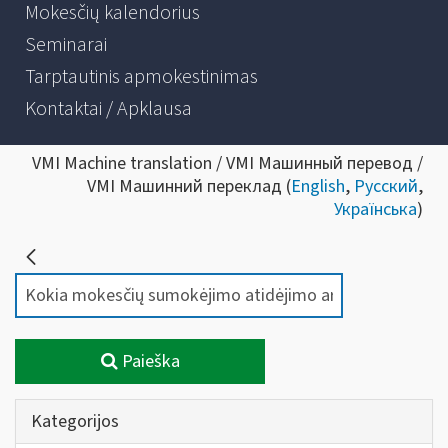
Mokesčių kalendorius
Seminarai
Tarptautinis apmokestinimas
Kontaktai / Apklausa
VMI Machine translation / VMI Машинный перевод /
VMI Машинний переклад (
English
,
Русский
,
Українська
)
Paieška
Kategorijos