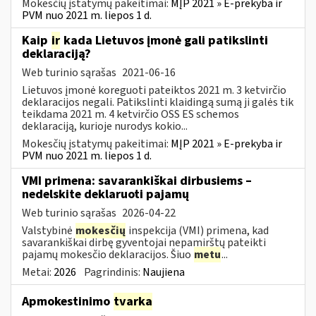
Mokesčių įstatymų pakeitimai:
MĮP 2021 » E-prekyba ir
PVM nuo 2021 m. liepos 1 d.
Kaip
ir
kada Lietuvos įmonė gali patikslinti
deklaraciją?
Web turinio sąrašas
2021-06-16
Lietuvos įmonė koreguoti pateiktos 2021 m. 3 ketvirčio
deklaracijos negali. Patikslinti klaidingą sumą ji galės tik
teikdama 2021 m. 4 ketvirčio OSS ES schemos
deklaraciją, kurioje nurodys kokio...
Mokesčių įstatymų pakeitimai:
MĮP 2021 » E-prekyba ir
PVM nuo 2021 m. liepos 1 d.
VMI primena: savarankiškai dirbusiems –
nedelskite deklaruoti pajamų
Web turinio sąrašas
2026-04-22
Valstybinė
mokesčių
inspekcija (VMI) primena, kad
savarankiškai dirbę gyventojai nepamirštų pateikti
pajamų mokesčio deklaracijos. Šiuo
metu
...
Metai:
2026
Pagrindinis:
Naujiena
Apmokestinimo
tvarka