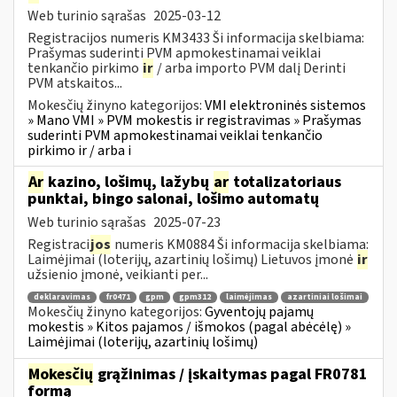
Web turinio sąrašas
2025-03-12
Registracijos numeris KM3433 Ši informacija skelbiama:
Prašymas suderinti PVM apmokestinamai veiklai
tenkančio pirkimo
ir
/ arba importo PVM dalį Derinti
PVM atskaitos...
Mokesčių žinyno kategorijos:
VMI elektroninės sistemos
» Mano VMI » PVM mokestis ir registravimas » Prašymas
suderinti PVM apmokestinamai veiklai tenkančio
pirkimo ir / arba i
Ar
kazino, lošimų, lažybų
ar
totalizatoriaus
punktai, bingo salonai, lošimo automatų
Web turinio sąrašas
2025-07-23
Registraci
jos
numeris KM0884 Ši informacija skelbiama:
Laimėjimai (loterijų, azartinių lošimų) Lietuvos įmonė
ir
užsienio įmonė, veikianti per...
deklaravimas
fr0471
gpm
gpm312
laimėjimas
azartiniai lošimai
Mokesčių žinyno kategorijos:
Gyventojų pajamų
mokestis » Kitos pajamos / išmokos (pagal abėcėlę) »
Laimėjimai (loterijų, azartinių lošimų)
Mokesčių
grąžinimas / įskaitymas pagal FR0781
formą