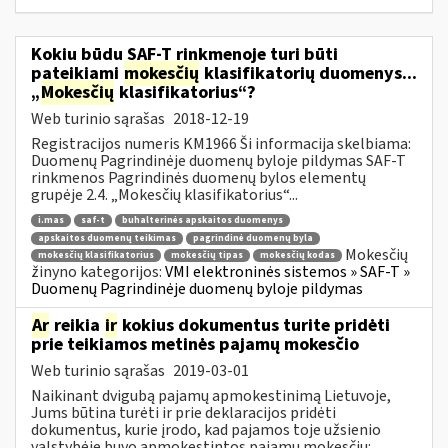
Kokiu būdu SAF-T rinkmenoje turi būti
pateikiami
mokesčių
klasifikatorių duomenys...
„
Mokesčių
klasifikatorius“?
Web turinio sąrašas
2018-12-19
Registracijos numeris KM1966 Ši informacija skelbiama:
Duomenų Pagrindinėje duomenų byloje pildymas SAF-T
rinkmenos Pagrindinės duomenų bylos elementų
grupėje 2.4. „Mokesčių klasifikatorius“...
i.mas
saf-t
buhalterinės apskaitos duomenys
apskaitos duomenų teikimas
pagrindinė duomenų byla
Mokesčių
mokesčių klasifikatorius
mokesčių tipas
mokesčių kodas
žinyno kategorijos:
VMI elektroninės sistemos » SAF-T »
Duomenų Pagrindinėje duomenų byloje pildymas
Ar
reikia
ir
kokius dokumentus turite pridėti
prie teikiamos metinės pajamų mokesčio
Web turinio sąrašas
2019-03-01
Naikinant dvigubą pajamų apmokestinimą Lietuvoje,
Jums būtina turėti ir prie deklaracijos pridėti
dokumentus, kurie įrodo, kad pajamos toje užsienio
valstybėje buvo apmokestintos pajamų mokesčiu:...