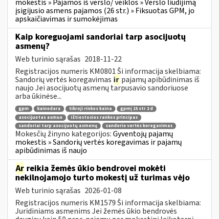
mokestis » Pajamos iš verslo/ veiklos » Verslo liudijimą
įsigijusio asmens pajamos (26 str.) » Fiksuotas GPM, jo
apskaičiavimas ir sumokėjimas
Kaip koreguojami sandoriai tarp asocijuotų
asmenų?
Web turinio sąrašas
2018-11-22
Registracijos numeris KM0801 Ši informacija skelbiama:
Sandorių vertės koregavimas
ir
pajamų apibūdinimas iš
naujo Jei asocijuotų asmenų tarpusavio sandoriuose
arba ūkinėse...
gpm
kainodara
tikroji rinkos kaina
gpmį 15 str 2 d
asocijuotas asmuo
ištiestosios rankos principas
sandoriai tarp asocijuotų asmenų
sandorio vertės koregavimas
Mokesčių žinyno kategorijos:
Gyventojų pajamų
mokestis » Sandorių vertės koregavimas ir pajamų
apibūdinimas iš naujo
Ar
reikia žemės ūkio bendrovei mokėti
nekilnojamojo turto mokestį už turimas vėjo
Web turinio sąrašas
2026-01-08
Registracijos numeris KM1579 Ši informacija skelbiama:
Juridiniams asmenims Jei žemės ūkio bendrovės