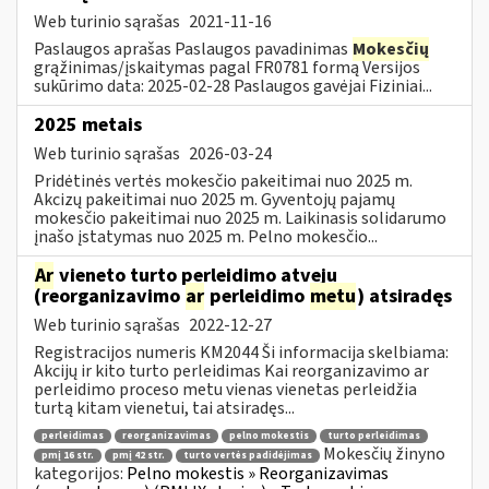
Web turinio sąrašas
2021-11-16
Paslaugos aprašas Paslaugos pavadinimas
Mokesčių
grąžinimas/įskaitymas pagal FR0781 formą Versijos
sukūrimo data: 2025-02-28 Paslaugos gavėjai Fiziniai...
2025 metais
Web turinio sąrašas
2026-03-24
Pridėtinės vertės mokesčio pakeitimai nuo 2025 m.
Akcizų pakeitimai nuo 2025 m. Gyventojų pajamų
mokesčio pakeitimai nuo 2025 m. Laikinasis solidarumo
įnašo įstatymas nuo 2025 m. Pelno mokesčio...
Ar
vieneto turto perleidimo atveju
(reorganizavimo
ar
perleidimo
metu
) atsiradęs
Web turinio sąrašas
2022-12-27
Registracijos numeris KM2044 Ši informacija skelbiama:
Akcijų ir kito turto perleidimas Kai reorganizavimo ar
perleidimo proceso metu vienas vienetas perleidžia
turtą kitam vienetui, tai atsiradęs...
perleidimas
reorganizavimas
pelno mokestis
turto perleidimas
Mokesčių žinyno
pmį 16 str.
pmį 42 str.
turto vertės padidėjimas
kategorijos:
Pelno mokestis » Reorganizavimas