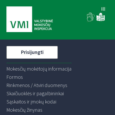
Prisijungti
Mokesčių mokėtojų informacija
Formos
Rinkmenos / Atviri duomenys
Skaičiuoklės ir pagalbininkai
Sąskaitos ir įmokų kodai
Mokesčių žinynas