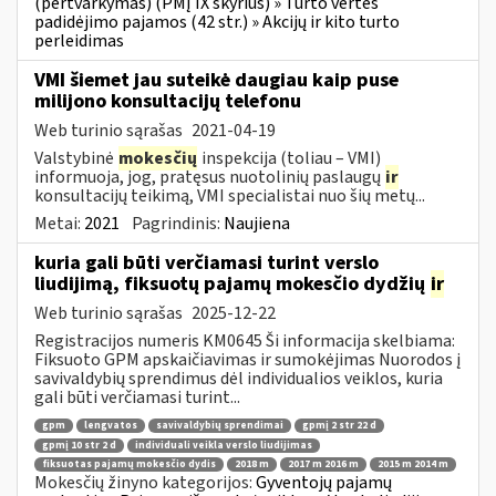
(pertvarkymas) (PMĮ IX skyrius) » Turto vertės
padidėjimo pajamos (42 str.) » Akcijų ir kito turto
perleidimas
VMI šiemet jau suteikė daugiau kaip puse
milijono konsultacijų telefonu
Web turinio sąrašas
2021-04-19
Valstybinė
mokesčių
inspekcija (toliau – VMI)
informuoja, jog, pratęsus nuotolinių paslaugų
ir
konsultacijų teikimą, VMI specialistai nuo šių metų...
Metai:
2021
Pagrindinis:
Naujiena
kuria gali būti verčiamasi turint verslo
liudijimą, fiksuotų pajamų mokesčio dydžių
ir
Web turinio sąrašas
2025-12-22
Registracijos numeris KM0645 Ši informacija skelbiama:
Fiksuoto GPM apskaičiavimas ir sumokėjimas Nuorodos į
savivaldybių sprendimus dėl individualios veiklos, kuria
gali būti verčiamasi turint...
gpm
lengvatos
savivaldybių sprendimai
gpmį 2 str 22 d
gpmį 10 str 2 d
individuali veikla verslo liudijimas
fiksuotas pajamų mokesčio dydis
2018 m
2017 m 2016 m
2015 m 2014 m
Mokesčių žinyno kategorijos:
Gyventojų pajamų