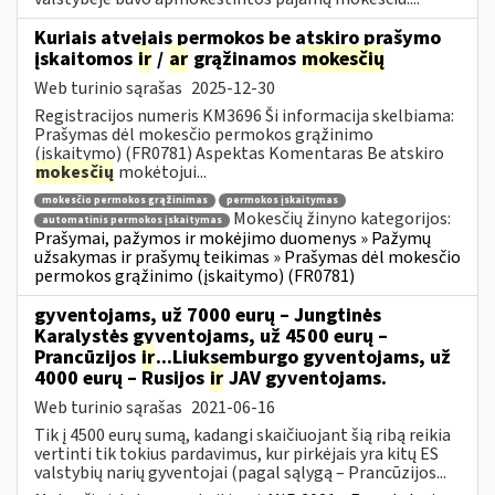
Kuriais atvejais permokos be atskiro prašymo
įskaitomos
ir
/
ar
grąžinamos
mokesčių
Web turinio sąrašas
2025-12-30
Registracijos numeris KM3696 Ši informacija skelbiama:
Prašymas dėl mokesčio permokos grąžinimo
(įskaitymo) (FR0781) Aspektas Komentaras Be atskiro
mokesčių
mokėtojui...
mokesčio permokos grąžinimas
permokos įskaitymas
Mokesčių žinyno kategorijos:
automatinis permokos įskaitymas
Prašymai, pažymos ir mokėjimo duomenys » Pažymų
užsakymas ir prašymų teikimas » Prašymas dėl mokesčio
permokos grąžinimo (įskaitymo) (FR0781)
gyventojams, už 7000 eurų – Jungtinės
Karalystės gyventojams, už 4500 eurų –
Prancūzijos
ir
...Liuksemburgo gyventojams, už
4000 eurų – Rusijos
ir
JAV gyventojams.
Web turinio sąrašas
2021-06-16
Tik į 4500 eurų sumą, kadangi skaičiuojant šią ribą reikia
vertinti tik tokius pardavimus, kur pirkėjais yra kitų ES
valstybių narių gyventojai (pagal sąlygą – Prancūzijos...