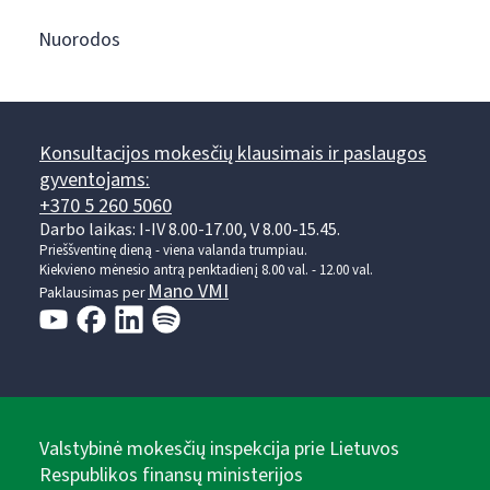
Nuorodos
Konsultacijos mokesčių klausimais ir paslaugos
gyventojams:
+370 5 260 5060
Darbo laikas: I-IV 8.00-17.00, V 8.00-15.45.
Prieššventinę dieną - viena valanda trumpiau.
Kiekvieno mėnesio antrą penktadienį 8.00 val. - 12.00 val.
Mano VMI
Paklausimas per
Valstybinė mokesčių inspekcija prie Lietuvos
Respublikos finansų ministerijos