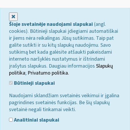
Uždaryti
Šioje svetainėje naudojami slapukai
(angl.
cookies). Būtinieji slapukai įdiegiami automatiškai
ir jiems nėra reikalingas Jūsų sutikimas. Taip pat
galite sutikti ir su kitų slapukų naudojimu. Savo
sutikimą bet kada galėsite atšaukti pakeisdami
interneto naršyklės nustatymus ir ištrindami
įrašytus slapukus. Daugiau informacijos
Slapukų
politika
;
Privatumo politika.
Būtinieji slapukai
Naudojami sklandžiam svetainės veikimui ir įgalina
pagrindines svetainės funkcijas. Be šių slapukų
svetainė negali tinkamai veikti.
Analitiniai slapukai