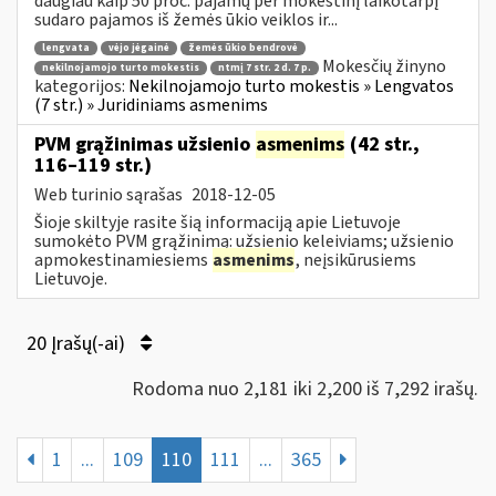
daugiau kaip 50 proc. pajamų per mokestinį laikotarpį
sudaro pajamos iš žemės ūkio veiklos ir...
lengvata
vėjo jėgainė
žemės ūkio bendrovė
Mokesčių žinyno
nekilnojamojo turto mokestis
ntmį 7 str. 2 d. 7 p.
kategorijos:
Nekilnojamojo turto mokestis » Lengvatos
(7 str.) » Juridiniams asmenims
PVM grąžinimas užsienio
asmenims
(42 str.,
116–119 str.)
Web turinio sąrašas
2018-12-05
Šioje skiltyje rasite šią informaciją apie Lietuvoje
sumokėto PVM grąžinimą: užsienio keleiviams; užsienio
apmokestinamiesiems
asmenims
, neįsikūrusiems
Lietuvoje.
20 Įrašų(-ai)
Rodoma nuo 2,181 iki 2,200 iš 7,292 irašų.
1
...
109
110
111
...
365