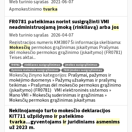
Web turinio sąrašas
2021-06-07
Apmokestinimo
tvarka
FR0781 pateikimas norint susigrąžinti VMI
neadministruojamą įmoką (rinkliavą) arba
jos
Web turinio sąrašas
2026-04-07
Registracijos numeris KM3807 Ši informacija skelbiama:
Mokesčių
permokos grąžinimas įskaitymas Prašymas
dėl mokesčio permokos grąžinimo (įskaitymo) (FR0781)
Teises aktai...
fr0781
rinkliavos susigrąžinimas
įmokos susigrąžinimas
žyminio mokesčio susigrąžinimas
7820 įmokos susigrąžinimas
Mokesčių žinyno kategorijos:
Prašymai, pažymos ir
mokėjimo duomenys » Pažymų užsakymas ir prašymų
teikimas » Prašymas dėl mokesčio permokos grąžinimo
(įskaitymo) (FR0781)
VMI elektroninės sistemos »
Mano VMI » Mokesčių suderinimas ir grąžinimas »
Mokesčių permokos grąžinimas įskaitymas
Nekilnojamojo turto mokesčio deklaracijos
KIT711 užpildymo
ir
pateikimo
tvarka
...gyventojams
ir
juridiniams
asmenims
už 2023 m.