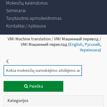
Mokesčių kalendorius
Seminarai
Tarptautinis apmokestinimas
Kontaktai / Apklausa
VMI Machine translation / VMI Машинный перевод /
VMI Машинний переклад (
English
,
Русский
,
Українська
)
Paieška
Kategorijos