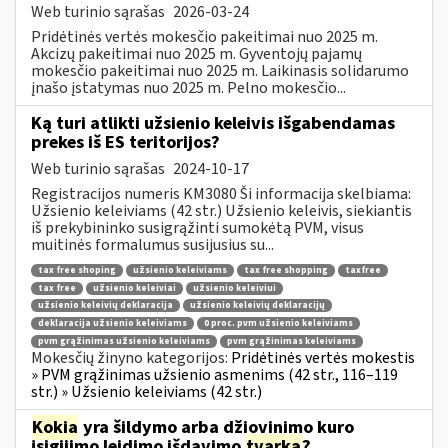
Web turinio sąrašas
2026-03-24
Pridėtinės vertės mokesčio pakeitimai nuo 2025 m.
Akcizų pakeitimai nuo 2025 m. Gyventojų pajamų
mokesčio pakeitimai nuo 2025 m. Laikinasis solidarumo
įnašo įstatymas nuo 2025 m. Pelno mokesčio...
Ką turi atlikti užsienio keleivis išgabendamas
prekes iš ES teritorijos?
Web turinio sąrašas
2024-10-17
Registracijos numeris KM3080 Ši informacija skelbiama:
Užsienio keleiviams (42 str.) Užsienio keleivis, siekiantis
iš prekybininko susigrąžinti sumokėtą PVM, visus
muitinės formalumus susijusius su...
tax free shoping
užsienio keleiviams
tax free shopping
taxfree
tax free
užsienio keleiviai
užsienio keleiviui
užsienio keleivių deklaracija
užsienio keleivių deklaracijų
deklaracija užsienio keleiviams
0 proc. pvm užsienio keleiviams
pvm grąžinimas užsienio keleiviams
pvm grąžinimas keleiviams
Mokesčių žinyno kategorijos:
Pridėtinės vertės mokestis
» PVM grąžinimas užsienio asmenims (42 str., 116–119
str.) » Užsienio keleiviams (42 str.)
Kokia
yra šildymo arba džiovinimo kuro
įsigijimo leidimo išdavimo
tvarka
?