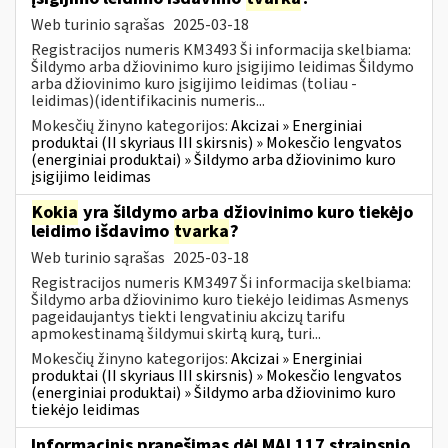
Web turinio sąrašas
2025-03-18
Registracijos numeris KM3493 Ši informacija skelbiama:
Šildymo arba džiovinimo kuro įsigijimo leidimas Šildymo
arba džiovinimo kuro įsigijimo leidimas (toliau -
leidimas)(identifikacinis numeris...
Mokesčių žinyno kategorijos:
Akcizai » Energiniai
produktai (II skyriaus III skirsnis) » Mokesčio lengvatos
(energiniai produktai) » Šildymo arba džiovinimo kuro
įsigijimo leidimas
Kokia
yra šildymo arba džiovinimo kuro tiekėjo
leidimo išdavimo
tvarka
?
Web turinio sąrašas
2025-03-18
Registracijos numeris KM3497 Ši informacija skelbiama:
Šildymo arba džiovinimo kuro tiekėjo leidimas Asmenys
pageidaujantys tiekti lengvatiniu akcizų tarifu
apmokestinamą šildymui skirtą kurą, turi...
Mokesčių žinyno kategorijos:
Akcizai » Energiniai
produktai (II skyriaus III skirsnis) » Mokesčio lengvatos
(energiniai produktai) » Šildymo arba džiovinimo kuro
tiekėjo leidimas
Informacinis pranešimas dėl MAĮ 117 straipsnio