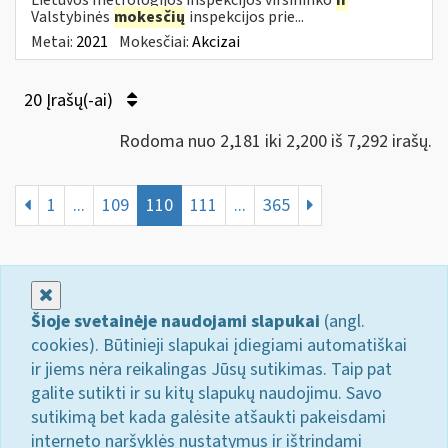
Valstybinės
mokesčių
inspekcijos prie...
Metai:
2021
Mokesčiai:
Akcizai
20 Įrašų(-ai)
Rodoma nuo 2,181 iki 2,200 iš 7,292 irašų.
1
...
109
110
111
...
365
Uždaryti
Šioje svetainėje naudojami slapukai
(angl.
cookies). Būtinieji slapukai įdiegiami automatiškai
ir jiems nėra reikalingas Jūsų sutikimas. Taip pat
galite sutikti ir su kitų slapukų naudojimu. Savo
sutikimą bet kada galėsite atšaukti pakeisdami
interneto naršyklės nustatymus ir ištrindami