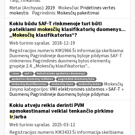
Taip, tinkamas.
Metai (Archyvas):
2019
Mokesčiai:
Pridėtinės vertės
mokestis
Pagrindinis:
Mokesčių pakeitimai
Kokiu būdu SAF-T rinkmenoje turi būti
pateikiami
mokesčių
klasifikatorių duomenys...
„
Mokesčių
klasifikatorius“?
Web turinio sąrašas
2018-12-19
Registracijos numeris KM1966 Ši informacija skelbiama:
Duomenų Pagrindinėje duomenų byloje pildymas SAF-T
rinkmenos Pagrindinės duomenų bylos elementų
grupėje 2.4. „Mokesčių klasifikatorius“...
i.mas
saf-t
buhalterinės apskaitos duomenys
apskaitos duomenų teikimas
pagrindinė duomenų byla
Mokesčių
mokesčių klasifikatorius
mokesčių tipas
mokesčių kodas
žinyno kategorijos:
VMI elektroninės sistemos » SAF-T »
Duomenų Pagrindinėje duomenų byloje pildymas
Kokiu atveju reikia derinti PVM
apmokestinamai veiklai tenkančio pirkimo
ir
/arba
Web turinio sąrašas
2025-03-12
Registracijos numeris KM3433 Ši informacija skelbiama: