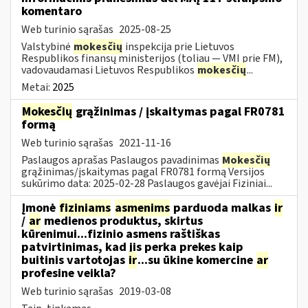
komentaro
Web turinio sąrašas
2025-08-25
Valstybinė
mokesčių
inspekcija prie Lietuvos
Respublikos finansų ministerijos (toliau — VMI prie FM),
vadovaudamasi Lietuvos Respublikos
mokesčių
...
Metai:
2025
Mokesčių
grąžinimas / įskaitymas pagal FR0781
formą
Web turinio sąrašas
2021-11-16
Paslaugos aprašas Paslaugos pavadinimas
Mokesčių
grąžinimas/įskaitymas pagal FR0781 formą Versijos
sukūrimo data: 2025-02-28 Paslaugos gavėjai Fiziniai...
Įmonė
fiziniams
asmenims
parduoda malkas
ir
/
ar
medienos produktus, skirtus
kūrenimui...fizinio asmens raštiškas
patvirtinimas, kad jis perka prekes kaip
buitinis vartotojas
ir
...su ūkine komercine
ar
profesine veikla?
Web turinio sąrašas
2019-03-08