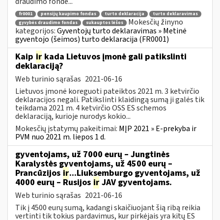
draudimo fonde...
fr0001
pensijų kaupimo fondas
turto deklaracija
turto deklaravimas
Mokesčių žinyno
gyvybės draudimo fondas
sukauptos lėšos
kategorijos:
Gyventojų turto deklaravimas » Metinė
gyventojo (šeimos) turto deklaracija (FR0001)
Kaip
ir
kada Lietuvos įmonė gali patikslinti
deklaraciją?
Web turinio sąrašas
2021-06-16
Lietuvos įmonė koreguoti pateiktos 2021 m. 3 ketvirčio
deklaracijos negali. Patikslinti klaidingą sumą ji galės tik
teikdama 2021 m. 4 ketvirčio OSS ES schemos
deklaraciją, kurioje nurodys kokio...
Mokesčių įstatymų pakeitimai:
MĮP 2021 » E-prekyba ir
PVM nuo 2021 m. liepos 1 d.
gyventojams, už 7000 eurų – Jungtinės
Karalystės gyventojams, už 4500 eurų –
Prancūzijos
ir
...Liuksemburgo gyventojams, už
4000 eurų – Rusijos
ir
JAV gyventojams.
Web turinio sąrašas
2021-06-16
Tik į 4500 eurų sumą, kadangi skaičiuojant šią ribą reikia
vertinti tik tokius pardavimus, kur pirkėjais yra kitų ES