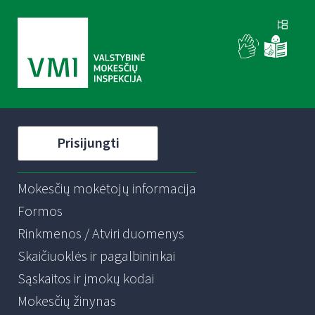
Prisijungti
Mokesčių mokėtojų informacija
Formos
Rinkmenos / Atviri duomenys
Skaičiuoklės ir pagalbininkai
Sąskaitos ir įmokų kodai
Mokesčių žinynas