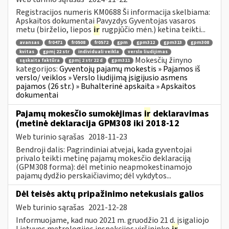
Registracijos numeris KM0688 Ši informacija skelbiama:
Apskaitos dokumentai Pavyzdys Gyventojas vasaros
metu (birželio, liepos
ir
rugpjūčio mėn.) ketina teikti...
avansas
fr0471
fr0508
fr0572
gpm
gpm312
gpm313
gpm308
kvitas
gpmį 22 str
individuali veikla
verslo liudijimas
Mokesčių žinyno
sąskaita faktūra
gpmį 2 str 22 d
gpm311
kategorijos:
Gyventojų pajamų mokestis » Pajamos iš
verslo/ veiklos » Verslo liudijimą įsigijusio asmens
pajamos (26 str.) » Buhalterinė apskaita » Apskaitos
dokumentai
Pajamų mokesčio sumokėjimas
ir
deklaravimas
(metinė deklaracija GPM308 iki 2018-12
Web turinio sąrašas
2018-11-23
Bendroji dalis: Pagrindiniai atvejai, kada gyventojai
privalo teikti metinę pajamų mokesčio deklaraciją
(GPM308 forma): dėl metinio neapmokestinamojo
pajamų dydžio perskaičiavimo; dėl vykdytos...
Dėl teisės aktų pripažinimo netekusiais galios
Web turinio sąrašas
2021-12-28
Informuojame, kad nuo 2021 m. gruodžio 21 d. įsigaliojo
Lietuvos metrologijos inspekcijos viršininko
ir