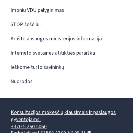
Įmonių VDU palyginimas
STOP šešėliui
Krašto apsaugos ministerijos informacija
Interneto svetainės atitikties paraiška
Ieškome turto savininkų
Nuorodos
Konsultacijos mokesčių klausimais ir paslaugos
gyventojams:
+370 5 260 5060