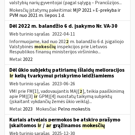
valstybių narių gyventojai (pagal sąlygą – Prancūzijos...
Mokesčių įstatymų pakeitimai:
MĮP 2021 » E-prekyba ir
PVM nuo 2021 m. liepos 1 d.
Dėl 2022 m. balandžio 6 d. įsakymo Nr. VA-30
Web turinio sąrašas
2022-04-11
Informuojame, kad nuo 202
2
m. balandžio 6 d. įsigaliojo
Valstybinės
mokesčių
inspekcijos prie Lietuvos
Respublikos finansų ministerijos viršininko...
Metai:
2022
Dėl ūkio subjektų patiriamų išlaidų melioracijos
ir
kelių tvarkymui priskyrimo leidžiamiems
Web turinio sąrašas
2023-06-26
VMI prie FM[1], vadovaujantis MAĮ[
2
], teikia paaiškinimą
apie PMĮ[3]
ir
GPMĮ[4] nuostatų taikymą subjektų
(įskaitant vykdančių žemės ūkio veiklą)...
Metai:
2023
Mokesčiai:
Pelno mokestis
Kuriais atvejais permokos be atskiro prašymo
įskaitomos
ir
/
ar
grąžinamos
mokesčių
Web turinio sąrašas
2025-12-30