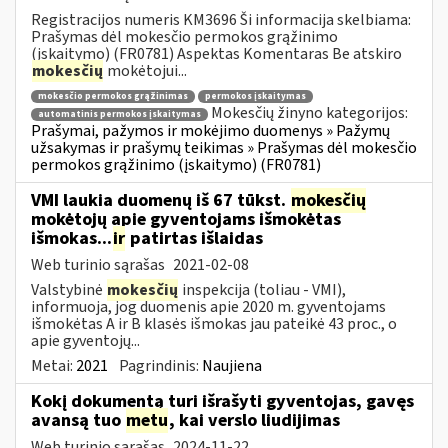
Registracijos numeris KM3696 Ši informacija skelbiama:
Prašymas dėl mokesčio permokos grąžinimo
(įskaitymo) (FR0781) Aspektas Komentaras Be atskiro
mokesčių
mokėtojui...
mokesčio permokos grąžinimas
permokos įskaitymas
Mokesčių žinyno kategorijos:
automatinis permokos įskaitymas
Prašymai, pažymos ir mokėjimo duomenys » Pažymų
užsakymas ir prašymų teikimas » Prašymas dėl mokesčio
permokos grąžinimo (įskaitymo) (FR0781)
VMI laukia duomenų iš 67 tūkst.
mokesčių
mokėtojų apie gyventojams išmokėtas
išmokas...
ir
patirtas išlaidas
Web turinio sąrašas
2021-02-08
Valstybinė
mokesčių
inspekcija (toliau - VMI),
informuoja, jog duomenis apie 2020 m. gyventojams
išmokėtas A ir B klasės išmokas jau pateikė 43 proc., o
apie gyventojų...
Metai:
2021
Pagrindinis:
Naujiena
Kokį dokumentą turi išrašyti gyventojas, gavęs
avansą tuo
metu
, kai verslo liudijimas
Web turinio sąrašas
2024-11-22