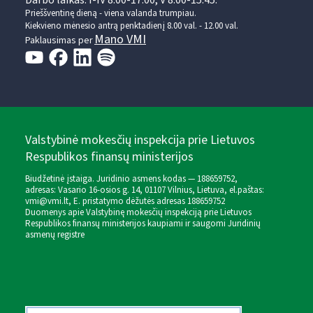
Darbo laikas: I-IV 8.00-17.00, V 8.00-15.45.
Prieššventinę dieną - viena valanda trumpiau.
Kiekvieno mėnesio antrą penktadienį 8.00 val. - 12.00 val.
Mano VMI
Paklausimas per
Valstybinė mokesčių inspekcija prie Lietuvos
Respublikos finansų ministerijos
Biudžetinė įstaiga. Juridinio asmens kodas — 188659752,
adresas: Vasario 16-osios g. 14, 01107 Vilnius, Lietuva, el.paštas:
vmi@vmi.lt
, E. pristatymo dėžutės adresas 188659752
Duomenys apie Valstybinę mokesčių inspekciją prie Lietuvos
Respublikos finansų ministerijos kaupiami ir saugomi Juridinių
asmenų registre