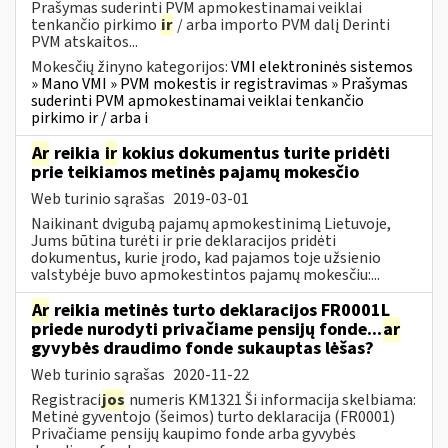
Prašymas suderinti PVM apmokestinamai veiklai
tenkančio pirkimo
ir
/ arba importo PVM dalį Derinti
PVM atskaitos...
Mokesčių žinyno kategorijos:
VMI elektroninės sistemos
» Mano VMI » PVM mokestis ir registravimas » Prašymas
suderinti PVM apmokestinamai veiklai tenkančio
pirkimo ir / arba i
Ar
reikia
ir
kokius dokumentus turite pridėti
prie teikiamos metinės pajamų mokesčio
Web turinio sąrašas
2019-03-01
Naikinant dvigubą pajamų apmokestinimą Lietuvoje,
Jums būtina turėti ir prie deklaracijos pridėti
dokumentus, kurie įrodo, kad pajamos toje užsienio
valstybėje buvo apmokestintos pajamų mokesčiu:...
Ar
reikia metinės turto deklaracijos FR0001L
priede nurodyti privačiame pensijų fonde...
ar
gyvybės draudimo fonde sukauptas lėšas?
Web turinio sąrašas
2020-11-22
Registraci
jos
numeris KM1321 Ši informacija skelbiama:
Metinė gyventojo (šeimos) turto deklaracija (FR0001)
Privačiame pensijų kaupimo fonde arba gyvybės