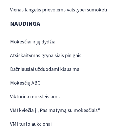
Vienas langelis prievolėms valstybei sumokėti
NAUDINGA
Mokesčiai ir jų dydžiai
Atsiskaitymas grynaisiais pinigais
Dažniausiai užduodami klausimai
Mokesčių ABC
Viktorina moksleiviams
VMI kviečia į „Pasimatymą su mokesčiais“
VMI turto aukcionai