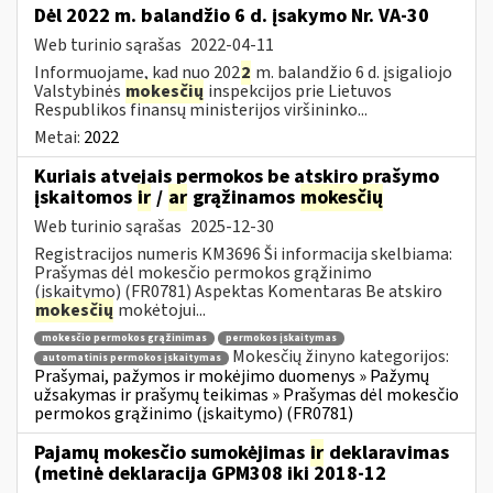
Dėl 2022 m. balandžio 6 d. įsakymo Nr. VA-30
Web turinio sąrašas
2022-04-11
Informuojame, kad nuo 202
2
m. balandžio 6 d. įsigaliojo
Valstybinės
mokesčių
inspekcijos prie Lietuvos
Respublikos finansų ministerijos viršininko...
Metai:
2022
Kuriais atvejais permokos be atskiro prašymo
įskaitomos
ir
/
ar
grąžinamos
mokesčių
Web turinio sąrašas
2025-12-30
Registracijos numeris KM3696 Ši informacija skelbiama:
Prašymas dėl mokesčio permokos grąžinimo
(įskaitymo) (FR0781) Aspektas Komentaras Be atskiro
mokesčių
mokėtojui...
mokesčio permokos grąžinimas
permokos įskaitymas
Mokesčių žinyno kategorijos:
automatinis permokos įskaitymas
Prašymai, pažymos ir mokėjimo duomenys » Pažymų
užsakymas ir prašymų teikimas » Prašymas dėl mokesčio
permokos grąžinimo (įskaitymo) (FR0781)
Pajamų mokesčio sumokėjimas
ir
deklaravimas
(metinė deklaracija GPM308 iki 2018-12