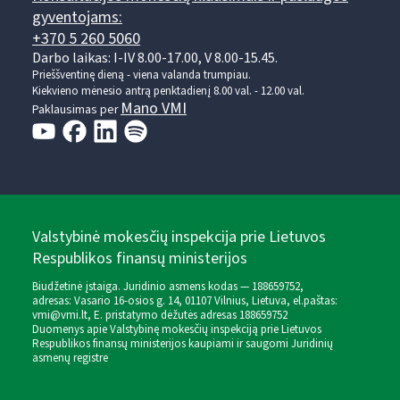
gyventojams:
+370 5 260 5060
Darbo laikas: I-IV 8.00-17.00, V 8.00-15.45.
Prieššventinę dieną - viena valanda trumpiau.
Kiekvieno mėnesio antrą penktadienį 8.00 val. - 12.00 val.
Mano VMI
Paklausimas per
Valstybinė mokesčių inspekcija prie Lietuvos
Respublikos finansų ministerijos
Biudžetinė įstaiga. Juridinio asmens kodas — 188659752,
adresas: Vasario 16-osios g. 14, 01107 Vilnius, Lietuva, el.paštas:
vmi@vmi.lt
, E. pristatymo dėžutės adresas 188659752
Duomenys apie Valstybinę mokesčių inspekciją prie Lietuvos
Respublikos finansų ministerijos kaupiami ir saugomi Juridinių
asmenų registre