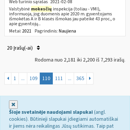
Web turinio sąrašas
2021-02-08
Valstybinė
mokesčių
inspekcija (toliau - VMI),
informuoja, jog duomenis apie 2020 m. gyventojams
išmokėtas A ir B klasės išmokas jau pateikė 43 proc., o
apie gyventojų...
Metai:
2021
Pagrindinis:
Naujiena
20 Įrašų(-ai)
Rodoma nuo 2,181 iki 2,200 iš 7,293 irašų.
1
...
109
110
111
...
365
Uždaryti
Šioje svetainėje naudojami slapukai
(angl.
cookies). Būtinieji slapukai įdiegiami automatiškai
ir jiems nėra reikalingas Jūsų sutikimas. Taip pat