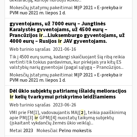
Mokesčių įstatymų pakeitimai:
MĮP 2021 » E-prekyba ir
PVM nuo 2021 m. liepos 1 d.
gyventojams, už 7000 eurų – Jungtinės
Karalystės gyventojams, už 4500 eurų –
Prancūzijos
ir
...Liuksemburgo gyventojams, už
4000 eurų – Rusijos
ir
JAV gyventojams.
Web turinio sąrašas
2021-06-16
Tik į 4500 eurų sumą, kadangi skaičiuojant šią ribą reikia
vertinti tik tokius pardavimus, kur pirkėjais yra kitų ES
valstybių narių gyventojai (pagal sąlygą – Prancūzijos...
Mokesčių įstatymų pakeitimai:
MĮP 2021 » E-prekyba ir
PVM nuo 2021 m. liepos 1 d.
Dėl ūkio subjektų patiriamų išlaidų melioracijos
ir
kelių tvarkymui priskyrimo leidžiamiems
Web turinio sąrašas
2023-06-26
VMI prie FM[1], vadovaujantis MAĮ[
2
], teikia paaiškinimą
apie PMĮ[3]
ir
GPMĮ[4] nuostatų taikymą subjektų
(įskaitant vykdančių žemės ūkio veiklą)...
Metai:
2023
Mokesčiai:
Pelno mokestis