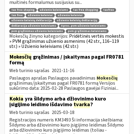
muitinės formalumus susijusius su...
tax free shoping
užsienio keleiviams
tax free shopping
taxfree
tax free
užsienio keleiviai
užsienio keleiviui
užsienio keleivių deklaracija
užsienio keleivių deklaracijų
deklaracija užsienio keleiviams
0 proc. pvm užsienio keleiviams
pvm grąžinimas užsienio keleiviams
pvm grąžinimas keleiviams
Mokesčių žinyno kategorijos:
Pridėtinės vertės mokestis
» PVM grąžinimas užsienio asmenims (42 str., 116–119
str.) » Užsienio keleiviams (42 str.)
Mokesčių
grąžinimas / įskaitymas pagal FR0781
formą
Web turinio sąrašas
2021-11-16
Paslaugos aprašas Paslaugos pavadinimas
Mokesčių
grąžinimas/įskaitymas pagal FR0781 formą Versijos
sukūrimo data: 2025-02-28 Paslaugos gavėjai Fiziniai...
Kokia
yra šildymo arba džiovinimo kuro
įsigijimo leidimo išdavimo
tvarka
?
Web turinio sąrašas
2025-03-18
Registracijos numeris KM3493 Ši informacija skelbiama:
Šildymo arba džiovinimo kuro įsigijimo leidimas Šildymo
arba džiovinimo kuro įsigijimo leidimas (toliau -