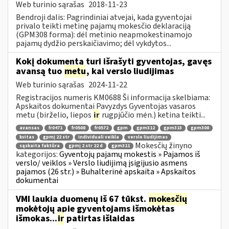
Web turinio sąrašas
2018-11-23
Bendroji dalis: Pagrindiniai atvejai, kada gyventojai
privalo teikti metinę pajamų mokesčio deklaraciją
(GPM308 forma): dėl metinio neapmokestinamojo
pajamų dydžio perskaičiavimo; dėl vykdytos...
Kokį dokumentą turi išrašyti gyventojas, gavęs
avansą tuo
metu
, kai verslo liudijimas
Web turinio sąrašas
2024-11-22
Registracijos numeris KM0688 Ši informacija skelbiama:
Apskaitos dokumentai Pavyzdys Gyventojas vasaros
metu (birželio, liepos
ir
rugpjūčio mėn.) ketina teikti...
avansas
fr0471
fr0508
fr0572
gpm
gpm312
gpm313
gpm308
kvitas
gpmį 22 str
individuali veikla
verslo liudijimas
Mokesčių žinyno
sąskaita faktūra
gpmį 2 str 22 d
gpm311
kategorijos:
Gyventojų pajamų mokestis » Pajamos iš
verslo/ veiklos » Verslo liudijimą įsigijusio asmens
pajamos (26 str.) » Buhalterinė apskaita » Apskaitos
dokumentai
VMI laukia duomenų iš 67 tūkst.
mokesčių
mokėtojų apie gyventojams išmokėtas
išmokas...
ir
patirtas išlaidas