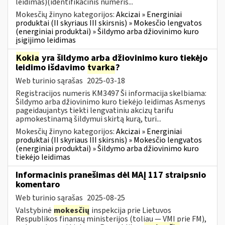
leidimas)(identifikacinis numeris...
Mokesčių žinyno kategorijos:
Akcizai » Energiniai
produktai (II skyriaus III skirsnis) » Mokesčio lengvatos
(energiniai produktai) » Šildymo arba džiovinimo kuro
įsigijimo leidimas
Kokia
yra šildymo arba džiovinimo kuro tiekėjo
leidimo išdavimo
tvarka
?
Web turinio sąrašas
2025-03-18
Registracijos numeris KM3497 Ši informacija skelbiama:
Šildymo arba džiovinimo kuro tiekėjo leidimas Asmenys
pageidaujantys tiekti lengvatiniu akcizų tarifu
apmokestinamą šildymui skirtą kurą, turi...
Mokesčių žinyno kategorijos:
Akcizai » Energiniai
produktai (II skyriaus III skirsnis) » Mokesčio lengvatos
(energiniai produktai) » Šildymo arba džiovinimo kuro
tiekėjo leidimas
Informacinis pranešimas dėl MAĮ 117 straipsnio
komentaro
Web turinio sąrašas
2025-08-25
Valstybinė
mokesčių
inspekcija prie Lietuvos
Respublikos finansų ministerijos (toliau — VMI prie FM),