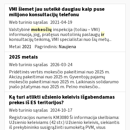
VMI šiemet jau suteikė daugiau kaip puse
milijono konsultacijų telefonu
Web turinio sąrašas
2021-04-19
Valstybinė
mokesčių
inspekcija (toliau – VMI)
informuoja, jog, pratęsus nuotolinių paslaugų
ir
konsultacijų teikimą, VMI specialistai nuo šių metų...
Metai:
2021
Pagrindinis:
Naujiena
2025 metais
Web turinio sąrašas
2026-03-24
Pridėtinės vertės mokesčio pakeitimai nuo 2025 m.
Akcizų pakeitimai nuo 2025 m. Gyventojų pajamų
mokesčio pakeitimai nuo 2025 m. Laikinasis solidarumo
įnašo įstatymas nuo 2025 m. Pelno mokesčio...
Ką turi atlikti užsienio keleivis išgabendamas
prekes iš ES teritorijos?
Web turinio sąrašas
2024-10-17
Registracijos numeris KM3080 Ši informacija skelbiama:
Užsienio keleiviams (42 str.) Užsienio keleivis, siekiantis
iš prekybininko susigrąžinti sumokėtą PVM, visus