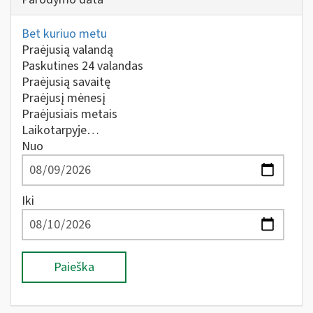
Bet kuriuo metu
Praėjusią valandą
Paskutines 24 valandas
Praėjusią savaitę
Praėjusį mėnesį
Praėjusiais metais
Laikotarpyje…
Nuo
Iki
Paieška