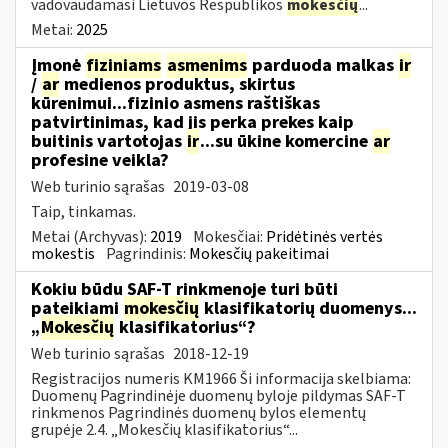
vadovaudamasi Lietuvos Respublikos
mokesčių
...
Metai:
2025
Įmonė
fiziniams
asmenims
parduoda malkas
ir
/
ar
medienos produktus, skirtus
kūrenimui...fizinio asmens raštiškas
patvirtinimas, kad jis perka prekes kaip
buitinis vartotojas
ir
...su ūkine komercine
ar
profesine veikla?
Web turinio sąrašas
2019-03-08
Taip, tinkamas.
Metai (Archyvas):
2019
Mokesčiai:
Pridėtinės vertės
mokestis
Pagrindinis:
Mokesčių pakeitimai
Kokiu būdu SAF-T rinkmenoje turi būti
pateikiami
mokesčių
klasifikatorių duomenys...
„
Mokesčių
klasifikatorius“?
Web turinio sąrašas
2018-12-19
Registracijos numeris KM1966 Ši informacija skelbiama:
Duomenų Pagrindinėje duomenų byloje pildymas SAF-T
rinkmenos Pagrindinės duomenų bylos elementų
grupėje 2.4. „Mokesčių klasifikatorius“...