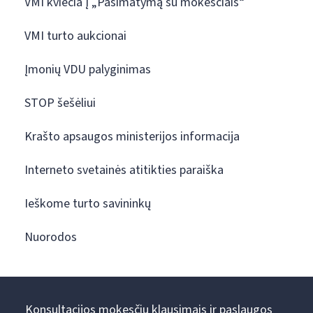
VMI kviečia į „Pasimatymą su mokesčiais“
VMI turto aukcionai
Įmonių VDU palyginimas
STOP šešėliui
Krašto apsaugos ministerijos informacija
Interneto svetainės atitikties paraiška
Ieškome turto savininkų
Nuorodos
Konsultacijos mokesčių klausimais ir paslaugos