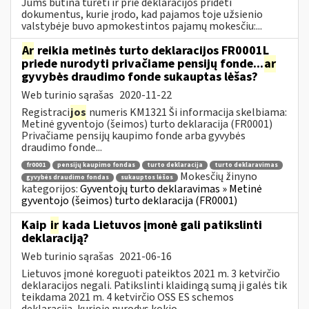
Jums būtina turėti ir prie deklaracijos pridėti
dokumentus, kurie įrodo, kad pajamos toje užsienio
valstybėje buvo apmokestintos pajamų mokesčiu:...
Ar
reikia metinės turto deklaracijos FR0001L
priede nurodyti privačiame pensijų fonde...
ar
gyvybės draudimo fonde sukauptas lėšas?
Web turinio sąrašas
2020-11-22
Registraci
jos
numeris KM1321 Ši informacija skelbiama:
Metinė gyventojo (šeimos) turto deklaracija (FR0001)
Privačiame pensijų kaupimo fonde arba gyvybės
draudimo fonde...
fr0001
pensijų kaupimo fondas
turto deklaracija
turto deklaravimas
Mokesčių žinyno
gyvybės draudimo fondas
sukauptos lėšos
kategorijos:
Gyventojų turto deklaravimas » Metinė
gyventojo (šeimos) turto deklaracija (FR0001)
Kaip
ir
kada Lietuvos įmonė gali patikslinti
deklaraciją?
Web turinio sąrašas
2021-06-16
Lietuvos įmonė koreguoti pateiktos 2021 m. 3 ketvirčio
deklaracijos negali. Patikslinti klaidingą sumą ji galės tik
teikdama 2021 m. 4 ketvirčio OSS ES schemos
deklaraciją, kurioje nurodys kokio...