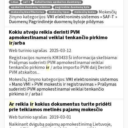
i.mas
saf-t
buhalterinės apskaitos duomenys
apskaitos duomenų teikimas
pagrindinė duomenų byla
Mokesčių
mokesčių klasifikatorius
mokesčių tipas
mokesčių kodas
žinyno kategorijos:
VMI elektroninės sistemos » SAF-T »
Duomenų Pagrindinėje duomenų byloje pildymas
Kokiu atveju reikia derinti PVM
apmokestinamai veiklai tenkančio pirkimo
ir
/arba
Web turinio sąrašas
2025-03-12
Registracijos numeris KM3433 Ši informacija skelbiama:
Prašymas suderinti PVM apmokestinamai veiklai
tenkančio pirkimo
ir
/ arba importo PVM dalį Derinti
PVM atskaitos...
Mokesčių žinyno kategorijos:
VMI elektroninės sistemos
» Mano VMI » PVM mokestis ir registravimas » Prašymas
suderinti PVM apmokestinamai veiklai tenkančio
pirkimo ir / arba i
Ar
reikia
ir
kokius dokumentus turite pridėti
prie teikiamos metinės pajamų mokesčio
Web turinio sąrašas
2019-03-01
Naikinant dvigubą pajamų apmokestinimą Lietuvoje,