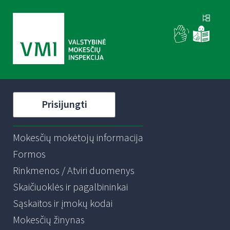
Prisijungti
Mokesčių mokėtojų informacija
Formos
Rinkmenos / Atviri duomenys
Skaičiuoklės ir pagalbininkai
Sąskaitos ir įmokų kodai
Mokesčių žinynas