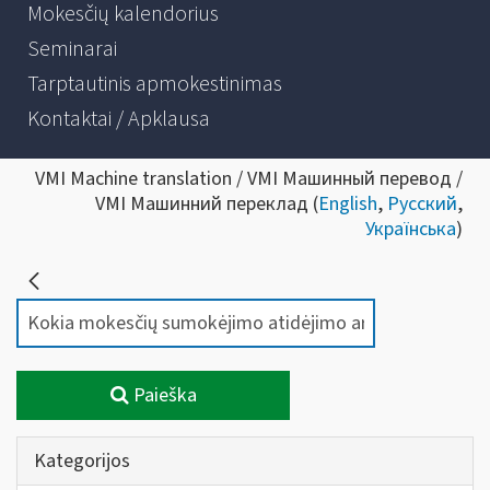
Mokesčių kalendorius
Seminarai
Tarptautinis apmokestinimas
Kontaktai / Apklausa
VMI Machine translation / VMI Машинный перевод /
VMI Машинний переклад (
English
,
Русский
,
Українська
)
Paieška
Kategorijos