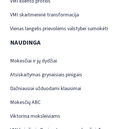
VMI kliento profilis
VMI skaitmeninė transformacija
Vienas langelis prievolėms valstybei sumokėti
NAUDINGA
Mokesčiai ir jų dydžiai
Atsiskaitymas grynaisiais pinigais
Dažniausiai užduodami klausimai
Mokesčių ABC
Viktorina moksleiviams