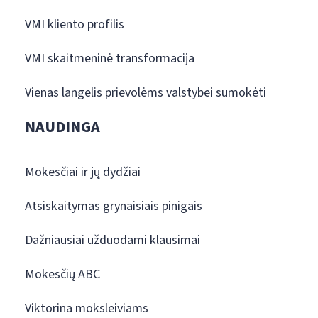
VMI kliento profilis
VMI skaitmeninė transformacija
Vienas langelis prievolėms valstybei sumokėti
NAUDINGA
Mokesčiai ir jų dydžiai
Atsiskaitymas grynaisiais pinigais
Dažniausiai užduodami klausimai
Mokesčių ABC
Viktorina moksleiviams