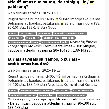
atleidžiamas nuo baudų, delspinigių...
ir
/
ar
palūkanų?
Web turinio sąrašas
2025-12-15
Registracijos numeris KM055
2
Ši informacija skelbiama:
Delspinigiai, baudos, palūkanos
ir
atleidimas nuo jų (88,
96-100 str., 138-143 str.) Nuo...
bauda
delspinigiai
palūkanos
mokesčių administravimas
maį 100 str.
maį 141 str.
atleidimas nuo delspinigių
Mokesčių žinyno
atleidimas nuo palūkanų
atleidimas nuo baudų
kategorijos:
Mokesčių administravimas » Delspinigiai,
baudos ir atleidimas nuo jų (96-100 str., 138-143 str.)
Kuriais atvejais skiriamos, o kuriais –
neskiriamos baudos?
Web turinio sąrašas
2025-12-23
Registracijos numeris KM0584 Ši informacija skelbiama:
Delspinigiai, baudos, palūkanos
ir
atleidimas nuo jų (88,
96-100 str., 138-143 str.) Aspektas Komentarai Kuriais...
bauda
mokesčių administravimas
maį 139 str.
baudos skyrimas
baudos skyrimo tvarka
baudos dydis
atleidimas nuo baudos
Mokesčių žinyno kategorijos:
Mokesčių administravimas
» Delspinigiai, baudos ir atleidimas nuo jų (96-100 str.,
138-143 str.)