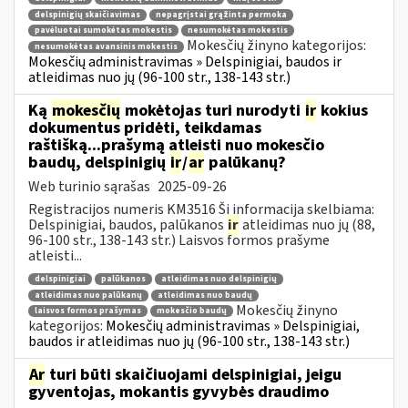
delspinigių skaičiavimas
nepagrįstai grąžinta permoka
pavėluotai sumokėtas mokestis
nesumokėtas mokestis
Mokesčių žinyno kategorijos:
nesumokėtas avansinis mokestis
Mokesčių administravimas » Delspinigiai, baudos ir
atleidimas nuo jų (96-100 str., 138-143 str.)
Ką
mokesčių
mokėtojas turi nurodyti
ir
kokius
dokumentus pridėti, teikdamas
raštišką...prašymą atleisti nuo mokesčio
baudų, delspinigių
ir
/
ar
palūkanų?
Web turinio sąrašas
2025-09-26
Registracijos numeris KM3516 Ši informacija skelbiama:
Delspinigiai, baudos, palūkanos
ir
atleidimas nuo jų (88,
96-100 str., 138-143 str.) Laisvos formos prašyme
atleisti...
delspinigiai
palūkanos
atleidimas nuo delspinigių
atleidimas nuo palūkanų
atleidimas nuo baudų
Mokesčių žinyno
laisvos formos prašymas
mokesčio baudų
kategorijos:
Mokesčių administravimas » Delspinigiai,
baudos ir atleidimas nuo jų (96-100 str., 138-143 str.)
Ar
turi būti skaičiuojami delspinigiai, jeigu
gyventojas, mokantis gyvybės draudimo