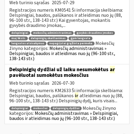
Web turinio sąrašas
2025-07-29
Registracijos numeris KM0541 Ši informacija skelbiama:
Delspinigiai, baudos, palūkanos ir atleidimas nuo jų (88,
96-100 str., 138-143 str.) Kai gyventojas, mokantis
gyvybės draudimo įmokas,...
delspinigiai
mokesčių administravimas
gyvybės draudimo įmokos
maį 96 str.
delspinigių skaičiavimas
gpm lengvata
Mokesčių
lengvatos atsisakymas
nepagrįstai grąžinta permoka
žinyno kategorijos:
Mokesčių administravimas »
Delspinigiai, baudos ir atleidimas nuo jų (96-100 str.,
138-143 str.)
Delspinigių dydžiai už laiku nesumokėtus
ar
pavėluotai sumokėtus mokesčius
Web turinio sąrašas
2026-07-30
Registracijos numeris KM2633 Ši informacija skelbiama:
Delspinigiai, baudos, palūkanos
ir
atleidimas nuo jų (88,
96-100 str., 138-143 str.) Delspinigių dydį, kuris visais...
Mokesčių žinyno
delspinigiai
mokesčiai
delspinigių dydžiai
kategorijos:
Mokesčių administravimas » Delspinigiai,
baudos ir atleidimas nuo jų (96-100 str., 138-143 str.)