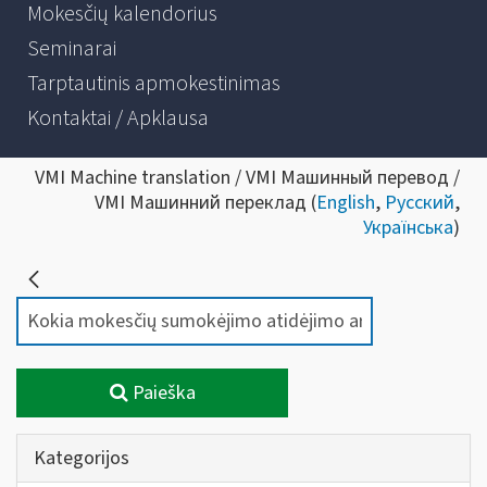
Mokesčių kalendorius
Seminarai
Tarptautinis apmokestinimas
Kontaktai / Apklausa
VMI Machine translation / VMI Машинный перевод /
VMI Машинний переклад (
English
,
Русский
,
Українська
)
Paieška
Kategorijos