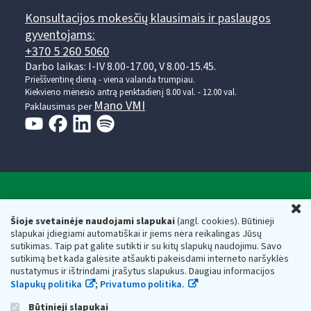
Konsultacijos mokesčių klausimais ir paslaugos
gyventojams:
+370 5 260 5060
Darbo laikas: I-IV 8.00-17.00, V 8.00-15.45.
Prieššventinę dieną - viena valanda trumpiau.
Kiekvieno mėnesio antrą penktadienį 8.00 val. - 12.00 val.
Mano VMI
Paklausimas per
Valstybinė mokesčių inspekcija prie Lietuvos
U
Respublikos finansų ministerijos
Šioje svetainėje naudojami slapukai
(angl. cookies). Būtinieji
slapukai įdiegiami automatiškai ir jiems nėra reikalingas Jūsų
Biudžetinė įstaiga. Juridinio asmens kodas — 188659752,
sutikimas. Taip pat galite sutikti ir su kitų slapukų naudojimu. Savo
adresas: Vasario 16-osios g. 14, 01107 Vilnius, Lietuva, el.paštas:
sutikimą bet kada galėsite atšaukti pakeisdami interneto naršyklės
vmi@vmi.lt
, E. pristatymo dėžutės adresas 188659752
nustatymus ir ištrindami įrašytus slapukus. Daugiau informacijos
Duomenys apie Valstybinę mokesčių inspekciją prie Lietuvos
Slapukų politika
;
Privatumo politika.
Respublikos finansų ministerijos kaupiami ir saugomi Juridinių
asmenų registre
Būtinieji slapukai