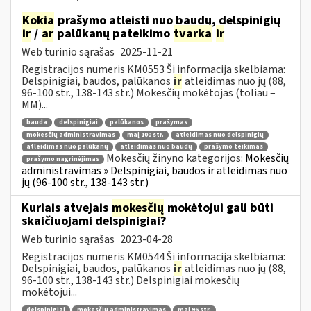
Kokia
prašymo atleisti nuo baudų, delspinigių
ir
/
ar
palūkanų pateikimo
tvarka
ir
Web turinio sąrašas
2025-11-21
Registracijos numeris KM0553 Ši informacija skelbiama:
Delspinigiai, baudos, palūkanos
ir
atleidimas nuo jų (88,
96-100 str., 138-143 str.) Mokesčių mokėtojas (toliau –
MM)...
bauda
delspinigiai
palūkanos
prašymas
mokesčių administravimas
maį 100 str.
atleidimas nuo delspinigių
atleidimas nuo palūkanų
atleidimas nuo baudų
prašymo teikimas
Mokesčių žinyno kategorijos:
Mokesčių
prašymo nagrinėjimas
administravimas » Delspinigiai, baudos ir atleidimas nuo
jų (96-100 str., 138-143 str.)
Kuriais atvejais
mokesčių
mokėtojui gali būti
skaičiuojami delspinigiai?
Web turinio sąrašas
2023-04-28
Registracijos numeris KM0544 Ši informacija skelbiama:
Delspinigiai, baudos, palūkanos
ir
atleidimas nuo jų (88,
96-100 str., 138-143 str.) Delspinigiai mokesčių
mokėtojui...
delspinigiai
mokesčių administravimas
maį 96 str.