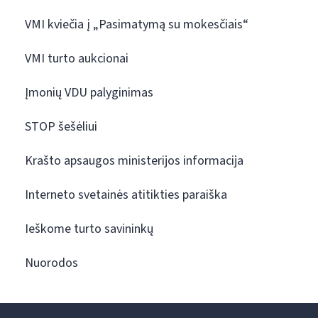
VMI kviečia į „Pasimatymą su mokesčiais“
VMI turto aukcionai
Įmonių VDU palyginimas
STOP šešėliui
Krašto apsaugos ministerijos informacija
Interneto svetainės atitikties paraiška
Ieškome turto savininkų
Nuorodos