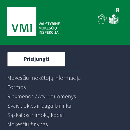
Prisijungti
Mokesčių mokėtojų informacija
Formos
Rinkmenos / Atviri duomenys
Skaičiuoklės ir pagalbininkai
Sąskaitos ir įmokų kodai
Mokesčių žinynas