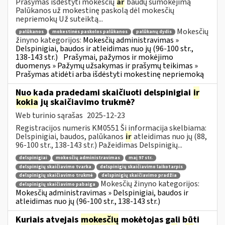
Prašymas išdėstyti mokesčių
ar
baudų sumokėjimą
Palūkanos už mokestinę paskolą dėl mokesčių
nepriemokų Už suteiktą...
Mokesčių
palūkanos
mokestinės paskolos palūkanos
palūkanų dydis
žinyno kategorijos:
Mokesčių administravimas »
Delspinigiai, baudos ir atleidimas nuo jų (96-100 str.,
138-143 str.)
Prašymai, pažymos ir mokėjimo
duomenys » Pažymų užsakymas ir prašymų teikimas »
Prašymas atidėti arba išdėstyti mokestinę nepriemoką
Nuo kada pradedami skaičiuoti delspinigiai
ir
kokia
jų skaičiavimo trukmė?
Web turinio sąrašas
2025-12-23
Registracijos numeris KM0551 Ši informacija skelbiama:
Delspinigiai, baudos, palūkanos
ir
atleidimas nuo jų (88,
96-100 str., 138-143 str.) Pažeidimas Delspinigių...
delspinigiai
mokesčių administravimas
maį 97 str.
delspinigių skaičiavimo tvarka
delspinigių skaičiavimo laikotarpis
delspinigių skaičiavimo trukmė
delspinigių skaičiavimo pradžia
Mokesčių žinyno kategorijos:
delspinigių skaičiavimo pabaiga
Mokesčių administravimas » Delspinigiai, baudos ir
atleidimas nuo jų (96-100 str., 138-143 str.)
Kuriais atvejais
mokesčių
mokėtojas gali būti