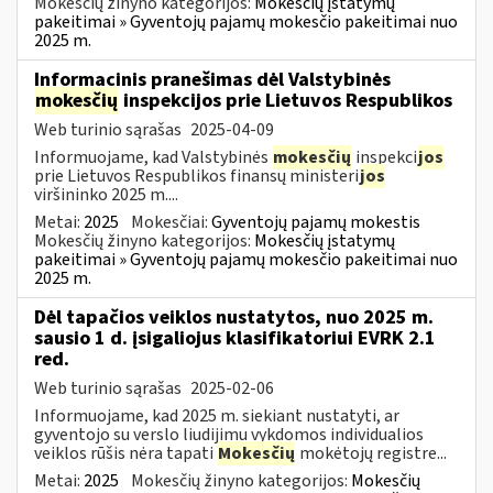
Mokesčių žinyno kategorijos:
Mokesčių įstatymų
pakeitimai » Gyventojų pajamų mokesčio pakeitimai nuo
2025 m.
Informacinis pranešimas dėl Valstybinės
mokesčių
inspekcijos prie Lietuvos Respublikos
Web turinio sąrašas
2025-04-09
Informuojame, kad Valstybinės
mokesčių
inspekci
jos
prie Lietuvos Respublikos finansų ministeri
jos
viršininko 2025 m....
Metai:
2025
Mokesčiai:
Gyventojų pajamų mokestis
Mokesčių žinyno kategorijos:
Mokesčių įstatymų
pakeitimai » Gyventojų pajamų mokesčio pakeitimai nuo
2025 m.
Dėl tapačios veiklos nustatytos, nuo 2025 m.
sausio 1 d. įsigaliojus klasifikatoriui EVRK 2.1
red.
Web turinio sąrašas
2025-02-06
Informuojame, kad 2025 m. siekiant nustatyti, ar
gyventojo su verslo liudijimu vykdomos individualios
veiklos rūšis nėra tapati
Mokesčių
mokėtojų registre...
Metai:
2025
Mokesčių žinyno kategorijos:
Mokesčių