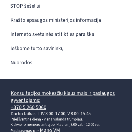
STOP šešėliui
Krašto apsaugos ministerijos informacija
Interneto svetainės atitikties paraiška
Ieškome turto savininkų
Nuorodos
Konsultacijos mokesčių klausimais ir paslaugos
gyventojams:
+370 5 260 5060
Darbo laikas: I-IV 8.00-17.00, V 8.00-15.45.
Prieššventinę dieną - viena valanda trumpiau.
Kiekvieno mėnesio antrą penktadienį 8.00 val. - 12.00 val.
Mano VMI
Paklausimas per