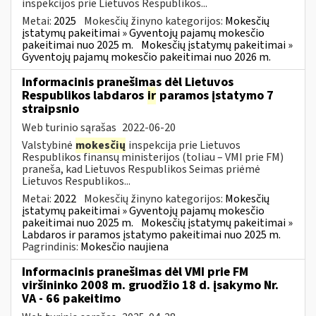
inspekcijos prie Lietuvos Respublikos...
Metai:
2025
Mokesčių žinyno kategorijos:
Mokesčių
įstatymų pakeitimai » Gyventojų pajamų mokesčio
pakeitimai nuo 2025 m.
Mokesčių įstatymų pakeitimai »
Gyventojų pajamų mokesčio pakeitimai nuo 2026 m.
Informacinis pranešimas dėl Lietuvos
Respublikos labdaros
ir
paramos įstatymo 7
straipsnio
Web turinio sąrašas
2022-06-20
Valstybinė
mokesčių
inspekcija prie Lietuvos
Respublikos finansų ministerijos (toliau – VMI prie FM)
praneša, kad Lietuvos Respublikos Seimas priėmė
Lietuvos Respublikos...
Metai:
2022
Mokesčių žinyno kategorijos:
Mokesčių
įstatymų pakeitimai » Gyventojų pajamų mokesčio
pakeitimai nuo 2025 m.
Mokesčių įstatymų pakeitimai »
Labdaros ir paramos įstatymo pakeitimai nuo 2025 m.
Pagrindinis:
Mokesčio naujiena
Informacinis pranešimas dėl VMI prie FM
viršininko 2008 m. gruodžio 18 d. įsakymo Nr.
VA - 66 pakeitimo