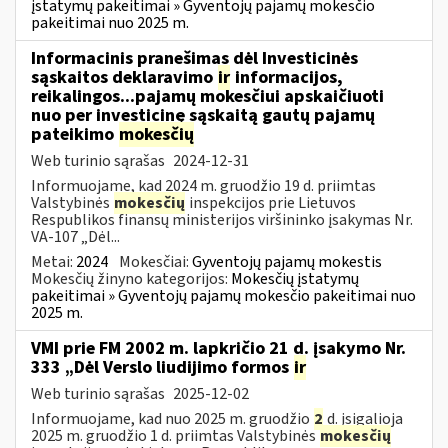
įstatymų pakeitimai » Gyventojų pajamų mokesčio
pakeitimai nuo 2025 m.
Informacinis pranešimas dėl Investicinės
sąskaitos deklaravimo
ir
informacijos,
reikalingos...pajamų mokesčiui apskaičiuoti
nuo per investicinę sąskaitą gautų pajamų
pateikimo
mokesčių
Web turinio sąrašas
2024-12-31
Informuojame, kad 2024 m. gruodžio 19 d. priimtas
Valstybinės
mokesčių
inspekcijos prie Lietuvos
Respublikos finansų ministerijos viršininko įsakymas Nr.
VA-107 „Dėl...
Metai:
2024
Mokesčiai:
Gyventojų pajamų mokestis
Mokesčių žinyno kategorijos:
Mokesčių įstatymų
pakeitimai » Gyventojų pajamų mokesčio pakeitimai nuo
2025 m.
VMI prie FM 2002 m. lapkričio 21 d. įsakymo Nr.
333 „Dėl Verslo liudijimo formos
ir
Web turinio sąrašas
2025-12-02
Informuojame, kad nuo 2025 m. gruodžio
2
d. įsigalioja
2025 m. gruodžio 1 d. priimtas Valstybinės
mokesčių