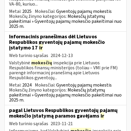
VA-80, kuriuo...
Metai:
2025
Mokesčiai:
Gyventojų pajamų mokestis
Mokesčių žinyno kategorijos:
Mokesčių įstatymų
pakeitimai » Gyventojų pajamų mokesčio pakeitimai nuo
2025 m.
Informacinis pranešimas dėl Lietuvos
Respublikos gyventojų pajamų mokesčio
įstatymo 17
ir
Web turinio sąrašas
2024-12-13
Valstybinė
mokesčių
inspekcija prie Lietuvos
Respublikos finansų ministerijos (toliau – VMI prie FM)
parengė informacinį pranešimą apie Lietuvos
Respublikos gyventojų...
Metai:
2024
Mokesčiai:
Gyventojų pajamų mokestis
Mokesčių žinyno kategorijos:
Mokesčių įstatymų
pakeitimai » Gyventojų pajamų mokesčio pakeitimai nuo
2025 m.
pagal Lietuvos Respublikos gyventojų pajamų
mokesčio įstatymą paramos gavėjams
ir
Web turinio sąrašas
2023-11-21
Informuojame, kad Valstybinė
mokesčių
inspekcija prie