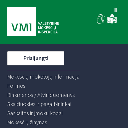
Prisijungti
Mokesčių mokėtojų informacija
Formos
Rinkmenos / Atviri duomenys
Skaičiuoklės ir pagalbininkai
Sąskaitos ir įmokų kodai
Mokesčių žinynas