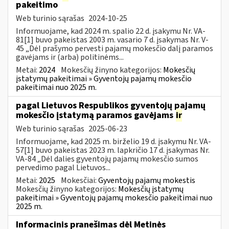
pakeitimo
Web turinio sąrašas
2024-10-25
Informuojame, kad 2024 m. spalio 22 d. įsakymu Nr. VA-
81[1] buvo pakeistas 2003 m. vasario 7 d. įsakymas Nr. V-
45 „Dėl prašymo pervesti pajamų mokesčio dalį paramos
gavėjams ir (arba) politinėms...
Metai:
2024
Mokesčių žinyno kategorijos:
Mokesčių
įstatymų pakeitimai » Gyventojų pajamų mokesčio
pakeitimai nuo 2025 m.
pagal Lietuvos Respublikos gyventojų pajamų
mokesčio įstatymą paramos gavėjams
ir
Web turinio sąrašas
2025-06-23
Informuojame, kad 2025 m. birželio 19 d. įsakymu Nr. VA-
57[1] buvo pakeistas 2023 m. lapkričio 17 d. įsakymas Nr.
VA-84 „Dėl dalies gyventojų pajamų mokesčio sumos
pervedimo pagal Lietuvos...
Metai:
2025
Mokesčiai:
Gyventojų pajamų mokestis
Mokesčių žinyno kategorijos:
Mokesčių įstatymų
pakeitimai » Gyventojų pajamų mokesčio pakeitimai nuo
2025 m.
Informacinis pranešimas dėl Metinės