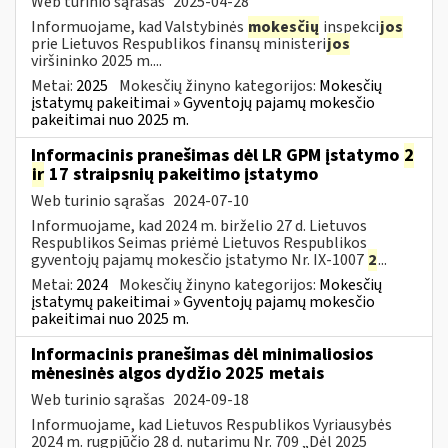
Web turinio sąrašas
2025-04-28
Informuojame, kad Valstybinės
mokesčių
inspekci
jos
prie Lietuvos Respublikos finansų ministeri
jos
viršininko 2025 m....
Metai:
2025
Mokesčių žinyno kategorijos:
Mokesčių
įstatymų pakeitimai » Gyventojų pajamų mokesčio
pakeitimai nuo 2025 m.
Informacinis pranešimas dėl LR GPM įstatymo
2
ir
17 straipsnių pakeitimo įstatymo
Web turinio sąrašas
2024-07-10
Informuojame, kad 2024 m. birželio 27 d. Lietuvos
Respublikos Seimas priėmė Lietuvos Respublikos
gyventojų pajamų mokesčio įstatymo Nr. IX-1007
2
...
Metai:
2024
Mokesčių žinyno kategorijos:
Mokesčių
įstatymų pakeitimai » Gyventojų pajamų mokesčio
pakeitimai nuo 2025 m.
Informacinis pranešimas dėl minimaliosios
mėnesinės algos dydžio 2025 metais
Web turinio sąrašas
2024-09-18
Informuojame, kad Lietuvos Respublikos Vyriausybės
2024 m. rugpjūčio 28 d. nutarimu Nr. 709 „Dėl 2025