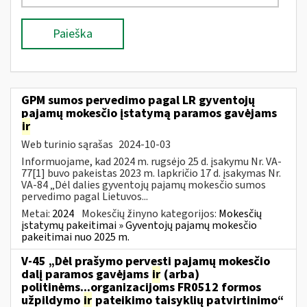
Paieška
GPM sumos pervedimo pagal LR gyventojų
pajamų mokesčio įstatymą paramos gavėjams
ir
Web turinio sąrašas
2024-10-03
Informuojame, kad 2024 m. rugsėjo 25 d. įsakymu Nr. VA-
77[1] buvo pakeistas 2023 m. lapkričio 17 d. įsakymas Nr.
VA-84 „Dėl dalies gyventojų pajamų mokesčio sumos
pervedimo pagal Lietuvos...
Metai:
2024
Mokesčių žinyno kategorijos:
Mokesčių
įstatymų pakeitimai » Gyventojų pajamų mokesčio
pakeitimai nuo 2025 m.
V-45 „Dėl prašymo pervesti pajamų mokesčio
dalį paramos gavėjams
ir
(arba)
politinėms...organizacijoms FR0512 formos
užpildymo
ir
pateikimo taisyklių patvirtinimo“