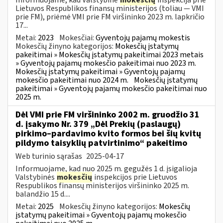
Lietuvos Respublikos finansų ministerijos (toliau — VMI
prie FM), priėmė VMI prie FM viršininko 2023 m. lapkričio
17...
Metai:
2023
Mokesčiai:
Gyventojų pajamų mokestis
Mokesčių žinyno kategorijos:
Mokesčių įstatymų
pakeitimai » Mokesčių įstatymų pakeitimai 2023 metais
» Gyventojų pajamų mokesčio pakeitimai nuo 2023 m.
Mokesčių įstatymų pakeitimai » Gyventojų pajamų
mokesčio pakeitimai nuo 2024 m.
Mokesčių įstatymų
pakeitimai » Gyventojų pajamų mokesčio pakeitimai nuo
2025 m.
Dėl VMI prie FM viršininko 2002 m. gruodžio 31
d. įsakymo Nr. 379 „Dėl Prekių (paslaugų)
pirkimo–pardavimo kvito formos bei šių kvitų
pildymo taisyklių patvirtinimo“ pakeitimo
Web turinio sąrašas
2025-04-17
Informuojame, kad nuo 2025 m. gegužės 1 d. įsigalioja
Valstybinės
mokesčių
inspekcijos prie Lietuvos
Respublikos finansų ministerijos viršininko 2025 m.
balandžio 15 d....
Metai:
2025
Mokesčių žinyno kategorijos:
Mokesčių
įstatymų pakeitimai » Gyventojų pajamų mokesčio