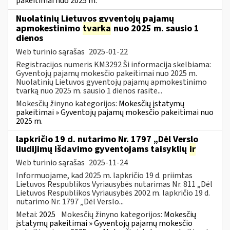
pakeitimai nuo 2025 m.
Nuolatinių Lietuvos gyventojų pajamų
apmokestinimo
tvarka
nuo 2025 m. sausio 1
dienos
Web turinio sąrašas
2025-01-22
Registracijos numeris KM3292 Ši informacija skelbiama:
Gyventojų pajamų mokesčio pakeitimai nuo 2025 m.
Nuolatinių Lietuvos gyventojų pajamų apmokestinimo
tvarką nuo 2025 m. sausio 1 dienos rasite...
Mokesčių žinyno kategorijos:
Mokesčių įstatymų
pakeitimai » Gyventojų pajamų mokesčio pakeitimai nuo
2025 m.
lapkričio 19 d. nutarimo Nr. 1797 „Dėl Verslo
liudijimų išdavimo gyventojams taisyklių
ir
Web turinio sąrašas
2025-11-24
Informuojame, kad 2025 m. lapkričio 19 d. priimtas
Lietuvos Respublikos Vyriausybės nutarimas Nr. 811 „Dėl
Lietuvos Respublikos Vyriausybės 2002 m. lapkričio 19 d.
nutarimo Nr. 1797 „Dėl Verslo...
Metai:
2025
Mokesčių žinyno kategorijos:
Mokesčių
įstatymų pakeitimai » Gyventojų pajamų mokesčio