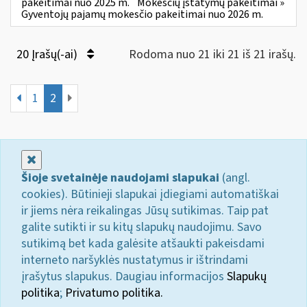
pakeitimai nuo 2025 m.
Mokesčių įstatymų pakeitimai »
Gyventojų pajamų mokesčio pakeitimai nuo 2026 m.
20 Įrašų(-ai)
Rodoma nuo 21 iki 21 iš 21 irašų.
1
2
Uždaryti
Šioje svetainėje naudojami slapukai
(angl.
cookies). Būtinieji slapukai įdiegiami automatiškai
ir jiems nėra reikalingas Jūsų sutikimas. Taip pat
galite sutikti ir su kitų slapukų naudojimu. Savo
sutikimą bet kada galėsite atšaukti pakeisdami
interneto naršyklės nustatymus ir ištrindami
įrašytus slapukus. Daugiau informacijos
Slapukų
politika
;
Privatumo politika.