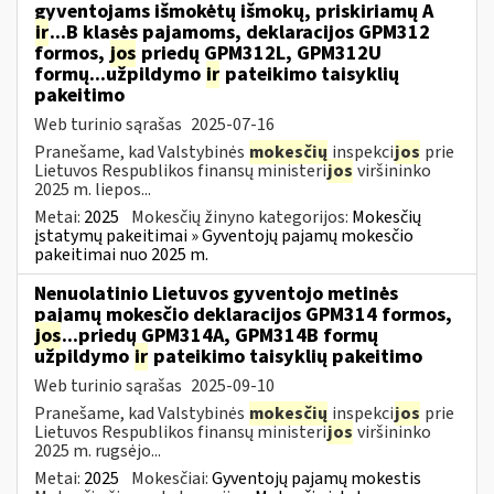
gyventojams išmokėtų išmokų, priskiriamų A
ir
...B klasės pajamoms, deklaracijos GPM312
formos,
jos
priedų GPM312L, GPM312U
formų...užpildymo
ir
pateikimo taisyklių
pakeitimo
Web turinio sąrašas
2025-07-16
Pranešame, kad Valstybinės
mokesčių
inspekci
jos
prie
Lietuvos Respublikos finansų ministeri
jos
viršininko
2025 m. liepos...
Metai:
2025
Mokesčių žinyno kategorijos:
Mokesčių
įstatymų pakeitimai » Gyventojų pajamų mokesčio
pakeitimai nuo 2025 m.
Nenuolatinio Lietuvos gyventojo metinės
pajamų mokesčio deklaracijos GPM314 formos,
jos
...priedų GPM314A, GPM314B formų
užpildymo
ir
pateikimo taisyklių pakeitimo
Web turinio sąrašas
2025-09-10
Pranešame, kad Valstybinės
mokesčių
inspekci
jos
prie
Lietuvos Respublikos finansų ministeri
jos
viršininko
2025 m. rugsėjo...
Metai:
2025
Mokesčiai:
Gyventojų pajamų mokestis