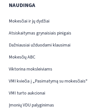
NAUDINGA
Mokesčiai ir jų dydžiai
Atsiskaitymas grynaisiais pinigais
Dažniausiai užduodami klausimai
Mokesčių ABC
Viktorina moksleiviams
VMI kviečia į „Pasimatymą su mokesčiais“
VMI turto aukcionai
Įmonių VDU palyginimas