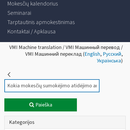
Mokesčių kalendorius
Seminarai
Tarptautinis apmokestinimas
Kontaktai / Apklausa
VMI Machine translation / VMI Машинный перевод /
VMI Машинний переклад (
English
,
Русский
,
Українська
)
Paieška
Kategorijos