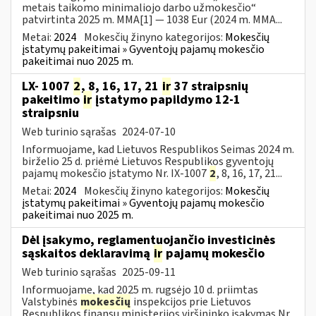
metais taikomo minimaliojo darbo užmokesčio“
patvirtinta 2025 m. MMA[1] — 1038 Eur (2024 m. MMA...
Metai:
2024
Mokesčių žinyno kategorijos:
Mokesčių
įstatymų pakeitimai » Gyventojų pajamų mokesčio
pakeitimai nuo 2025 m.
LX- 1007
2
, 8, 16, 17, 21
ir
37 straipsnių
pakeitimo
ir
įstatymo papildymo 12-1
straipsniu
Web turinio sąrašas
2024-07-10
Informuojame, kad Lietuvos Respublikos Seimas 2024 m.
birželio 25 d. priėmė Lietuvos Respublikos gyventojų
pajamų mokesčio įstatymo Nr. IX-1007
2
, 8, 16, 17, 21...
Metai:
2024
Mokesčių žinyno kategorijos:
Mokesčių
įstatymų pakeitimai » Gyventojų pajamų mokesčio
pakeitimai nuo 2025 m.
Dėl įsakymo, reglamentuojančio investicinės
sąskaitos deklaravimą
ir
pajamų mokesčio
Web turinio sąrašas
2025-09-11
Informuojame, kad 2025 m. rugsėjo 10 d. priimtas
Valstybinės
mokesčių
inspekcijos prie Lietuvos
Respublikos finansų ministerijos viršininko įsakymas Nr.