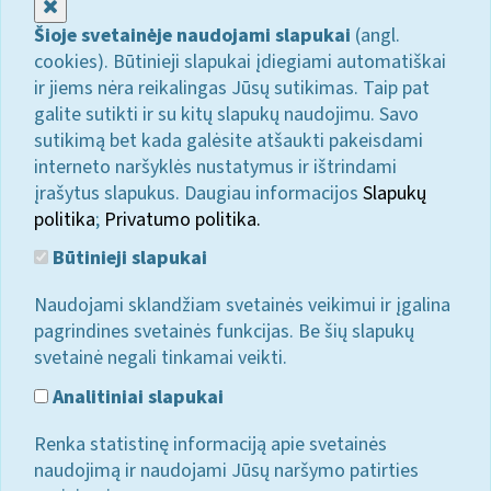
Uždaryti
Šioje svetainėje naudojami slapukai
(angl.
cookies). Būtinieji slapukai įdiegiami automatiškai
ir jiems nėra reikalingas Jūsų sutikimas. Taip pat
galite sutikti ir su kitų slapukų naudojimu. Savo
sutikimą bet kada galėsite atšaukti pakeisdami
interneto naršyklės nustatymus ir ištrindami
įrašytus slapukus. Daugiau informacijos
Slapukų
politika
;
Privatumo politika.
Būtinieji slapukai
Naudojami sklandžiam svetainės veikimui ir įgalina
pagrindines svetainės funkcijas. Be šių slapukų
svetainė negali tinkamai veikti.
Analitiniai slapukai
Renka statistinę informaciją apie svetainės
naudojimą ir naudojami Jūsų naršymo patirties