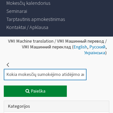
Mokesčių kalendorius
Seminarai
Tarptautinis apmokestinimas
Kontaktai / Apklausa
VMI Machine translation / VMI Машинный перевод /
VMI Машинний переклад (
English
,
Русский
,
Українська
)
Paieška
Kategorijos