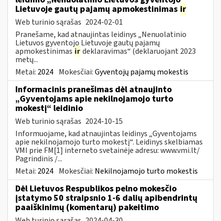
Lietuvoje gautų pajamų apmokestinimas
ir
Web turinio sąrašas
2024-02-01
Pranešame, kad atnaujintas leidinys „Nenuolatinio
Lietuvos gyventojo Lietuvoje gautų pajamų
apmokestinimas
ir
deklaravimas“ (deklaruojant 2023
metų...
Metai:
2024
Mokesčiai:
Gyventojų pajamų mokestis
Informacinis pranešimas dėl atnaujinto
„Gyventojams apie nekilnojamojo turto
mokestį“ leidinio
Web turinio sąrašas
2024-10-15
Informuojame, kad atnaujintas leidinys „Gyventojams
apie nekilnojamojo turto mokestį“. Leidinys skelbiamas
VMI prie FM[1] interneto svetainėje adresu: www.vmi.lt/
Pagrindinis /...
Metai:
2024
Mokesčiai:
Nekilnojamojo turto mokestis
Dėl Lietuvos Respublikos pelno mokesčio
įstatymo 50 straipsnio 1-6 dalių apibendrintų
paaiškinimų (komentarų) pakeitimo
Web turinio sąrašas
2024-04-30