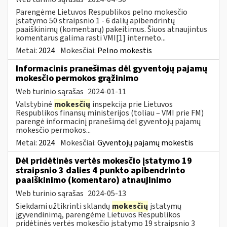
Parengėme Lietuvos Respublikos pelno mokesčio
įstatymo 50 straipsnio 1 - 6 dalių apibendrintų
paaiškinimų (komentarų) pakeitimus. Šiuos atnaujintus
komentarus galima rasti VMI[1] interneto...
Metai:
2024
Mokesčiai:
Pelno mokestis
Informacinis pranešimas dėl gyventojų pajamų
mokesčio permokos grąžinimo
Web turinio sąrašas
2024-01-11
Valstybinė
mokesčių
inspekcija prie Lietuvos
Respublikos finansų ministerijos (toliau – VMI prie FM)
parengė informacinį pranešimą dėl gyventojų pajamų
mokesčio permokos...
Metai:
2024
Mokesčiai:
Gyventojų pajamų mokestis
Dėl pridėtinės vertės mokesčio įstatymo 19
straipsnio 3 dalies 4 punkto apibendrinto
paaiškinimo (komentaro) atnaujinimo
Web turinio sąrašas
2024-05-13
Siekdami užtikrinti sklandų
mokesčių
įstatymų
įgyvendinimą, parengėme Lietuvos Respublikos
pridėtinės vertės mokesčio įstatymo 19 straipsnio 3