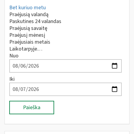
Bet kuriuo metu
Praėjusią valandą
Paskutines 24 valandas
Praėjusią savaitę
Praėjusį mėnesį
Praėjusiais metais
Laikotarpyje…
Nuo
Iki
Paieška