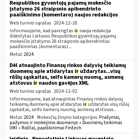
Respublikos gyventojų pajamų mokesčio
įstatymo 26 straipsnio apibendrinto
paaiškinimo (komentaro) naujos redakcijos
Web turinio sąrašas
2024-12-20
Informuojame, kad parengtas
ir
nauja redakcija
išdėstytas Lietuvos Respublikos gyventojų pajamų
mokesčio įstatymo 26 straipsnio apibendrintas
paaiškinimas (komentaras) ...
Metai:
2024
Dėl atnaujinto Finansų rinkos dalyvių teikiamų
duomenų apie atidarytas
ir
uždarytas...visų
rūšių sąskaitas, seifo kamerų nuomą, asmenų
atstovus
ir
naudos gavėjus XML
Web turinio sąrašas
2024-12-02
Informuojame, kad atnaujintas Finansų rinkos dalyvių
teikiamų duomenų apie atidarytas
ir
uždarytas visų rūšių
sąskaitas, seifo kamerų nuomą, asmenų atstovus...
Metai:
2024
Mokesčių žinyno kategorijos:
Prašymai,
pažymos ir mokėjimo duomenys » Duomenų teikimas
VMI » Raštai, paaiškinimai Fintech
leidinio „Nenuolatinio Lietuvos gyventojo