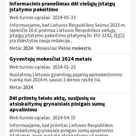
Informacinis pranešimas dėl viešųjų įstaigų
įstatymo pakeitimo
Web turinio sąrašas
2024-05-23
Informuojame, kad Lietuvos Respublikos Seimui 2023 m.
lapkričio 16 d. priėmus Lietuvos Respublikos viešųjų
įstaigų įstatymo pakeitimo įstatymą Nr. XIV-2242, VĮĮ[1]
yra išdėstytas nauja redakcija...
Metai:
2024
Mokesčiai:
Pelno mokestis
Gyventojų mokesčiai 2024 metais
Web turinio sąrašas
2024-01-23
Nuolatinių Lietuvos gyventojų pajamų apmokestinimo
tvarką nuo 2024 m. sausio 1 dienos rasite čia.
Metai:
2024
Dėl priimtų teisės aktų, susijusių su
atsiskaitymų grynaisiais pinigais sumų
apvalinimu
Web turinio sąrašas
2024-04-15
Informuojame, kad priimtas Lietuvos Respublikos
atsiskaitymų grynaisiais pinigais sumų apvalinimo
įstatymas, kuris nustato atsiskaitymų už prekes