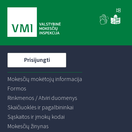
Prisijungti
Mokesčių mokėtojų informacija
Formos
Rinkmenos / Atviri duomenys
Skaičiuoklės ir pagalbininkai
Sąskaitos ir įmokų kodai
Mokesčių žinynas