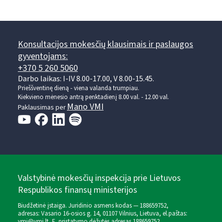
Konsultacijos mokesčių klausimais ir paslaugos
gyventojams:
+370 5 260 5060
Darbo laikas: I-IV 8.00-17.00, V 8.00-15.45.
Prieššventinę dieną - viena valanda trumpiau.
Kiekvieno mėnesio antrą penktadienį 8.00 val. - 12.00 val.
Mano VMI
Paklausimas per
Valstybinė mokesčių inspekcija prie Lietuvos
Respublikos finansų ministerijos
Biudžetinė įstaiga. Juridinio asmens kodas — 188659752,
adresas: Vasario 16-osios g. 14, 01107 Vilnius, Lietuva, el.paštas:
vmi@vmi.lt
, E. pristatymo dėžutės adresas 188659752