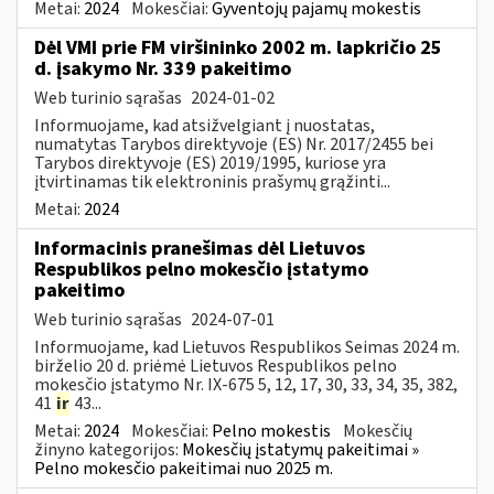
Metai:
2024
Mokesčiai:
Gyventojų pajamų mokestis
Dėl VMI prie FM viršininko 2002 m. lapkričio 25
d. įsakymo Nr. 339 pakeitimo
Web turinio sąrašas
2024-01-02
Informuojame, kad atsižvelgiant į nuostatas,
numatytas Tarybos direktyvoje (ES) Nr. 2017/2455 bei
Tarybos direktyvoje (ES) 2019/1995, kuriose yra
įtvirtinamas tik elektroninis prašymų grąžinti...
Metai:
2024
Informacinis pranešimas dėl Lietuvos
Respublikos pelno mokesčio įstatymo
pakeitimo
Web turinio sąrašas
2024-07-01
Informuojame, kad Lietuvos Respublikos Seimas 2024 m.
birželio 20 d. priėmė Lietuvos Respublikos pelno
mokesčio įstatymo Nr. IX-675 5, 12, 17, 30, 33, 34, 35, 382,
41
ir
43...
Metai:
2024
Mokesčiai:
Pelno mokestis
Mokesčių
žinyno kategorijos:
Mokesčių įstatymų pakeitimai »
Pelno mokesčio pakeitimai nuo 2025 m.