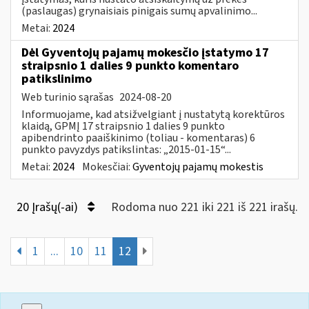
(paslaugas) grynaisiais pinigais sumų apvalinimo...
Metai:
2024
Dėl Gyventojų pajamų mokesčio įstatymo 17
straipsnio 1 dalies 9 punkto komentaro
patikslinimo
Web turinio sąrašas
2024-08-20
Informuojame, kad atsižvelgiant į nustatytą korektūros
klaidą, GPMĮ 17 straipsnio 1 dalies 9 punkto
apibendrinto paaiškinimo (toliau - komentaras) 6
punkto pavyzdys patikslintas: „2015-01-15“...
Metai:
2024
Mokesčiai:
Gyventojų pajamų mokestis
20 Įrašų(-ai)
Rodoma nuo 221 iki 221 iš 221 irašų.
1
...
10
11
12