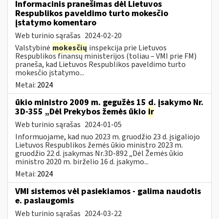
Informacinis pranešimas dėl Lietuvos
Respublikos paveldimo turto mokesčio
įstatymo komentaro
Web turinio sąrašas
2024-02-20
Valstybinė
mokesčių
inspekcija prie Lietuvos
Respublikos finansų ministerijos (toliau – VMI prie FM)
praneša, kad Lietuvos Respublikos paveldimo turto
mokesčio įstatymo...
Metai:
2024
ūkio ministro 2009 m. gegužės 15 d. įsakymo Nr.
3D-355 „Dėl Prekybos žemės ūkio
ir
Web turinio sąrašas
2024-01-05
Informuojame, kad nuo 2023 m. gruodžio 23 d. įsigaliojo
Lietuvos Respublikos žemės ūkio ministro 2023 m.
gruodžio 22 d. įsakymas Nr.3D-892 „Dėl Žemės ūkio
ministro 2020 m. birželio 16 d. įsakymo...
Metai:
2024
VMI sistemos vėl pasiekiamos - galima naudotis
e. paslaugomis
Web turinio sąrašas
2024-03-22