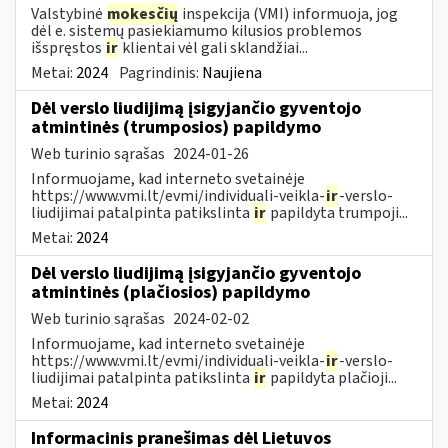
Valstybinė
mokesčių
inspekcija (VMI) informuoja, jog
dėl e. sistemų pasiekiamumo kilusios problemos
išspręstos
ir
klientai vėl gali sklandžiai...
Metai:
2024
Pagrindinis:
Naujiena
Dėl verslo liudijimą įsigyjančio gyventojo
atmintinės (trumposios) papildymo
Web turinio sąrašas
2024-01-26
Informuojame, kad interneto svetainėje
https://www.vmi.lt/evmi/individuali-veikla-
ir
-verslo-
liudijimai patalpinta patikslinta
ir
papildyta trumpoji...
Metai:
2024
Dėl verslo liudijimą įsigyjančio gyventojo
atmintinės (plačiosios) papildymo
Web turinio sąrašas
2024-02-02
Informuojame, kad interneto svetainėje
https://www.vmi.lt/evmi/individuali-veikla-
ir
-verslo-
liudijimai patalpinta patikslinta
ir
papildyta plačioji...
Metai:
2024
Informacinis pranešimas dėl Lietuvos