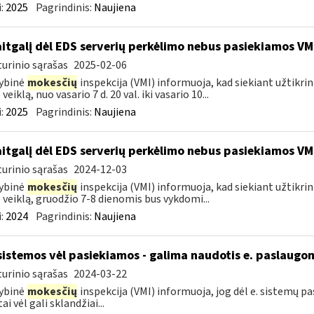
:
2025
Pagrindinis:
Naujiena
itgalį dėl EDS serverių perkėlimo nebus pasiekiamos VM
urinio sąrašas
2025-02-06
ybinė
mokesčių
inspekcija (VMI) informuoja, kad siekiant užtikri
veiklą, nuo vasario 7 d. 20 val. iki vasario 10...
:
2025
Pagrindinis:
Naujiena
itgalį dėl EDS serverių perkėlimo nebus pasiekiamos VM
urinio sąrašas
2024-12-03
ybinė
mokesčių
inspekcija (VMI) informuoja, kad siekiant užtikri
 veiklą, gruodžio 7-8 dienomis bus vykdomi...
:
2024
Pagrindinis:
Naujiena
sistemos vėl pasiekiamos - galima naudotis e. paslaugo
urinio sąrašas
2024-03-22
ybinė
mokesčių
inspekcija (VMI) informuoja, jog dėl e. sistemų 
ai vėl gali sklandžiai...