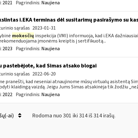
:
2021
Pagrindinis:
Naujiena
kslintas i.EKA terminas dėl susitarimų pasirašymo su kas
urinio sąrašas
2023-01-31
ybinė
mokesčių
inspekcija (VMI) informuoja, kad i.EKA dažniausia
rekomenduojama įmonėms kreiptis į sertifikuotą...
:
2023
Pagrindinis:
Naujiena
u pastebėjote, kad Simas atsako blogai
urinio sąrašas
2022-06-20
e pranešti, kad neseniai atnaujinome mūsų virtualų asistentą Simą
rodyti klaidingą vaizdą. Jeigu Jums Simas atsakinėja tik žodžiu „neži
:
2022
Pagrindinis:
Naujiena
šų(-ai)
Rodoma nuo 301 iki 314 iš 314 irašų.