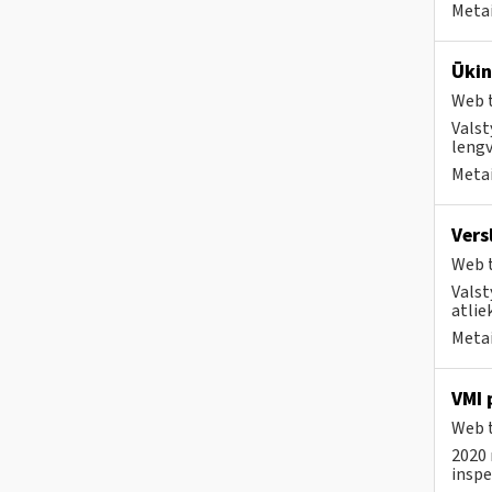
Metai
Ūkin
Web t
Valst
lengv
Metai
Vers
Web t
Valst
atlie
Metai
VMI 
Web t
2020 
inspe