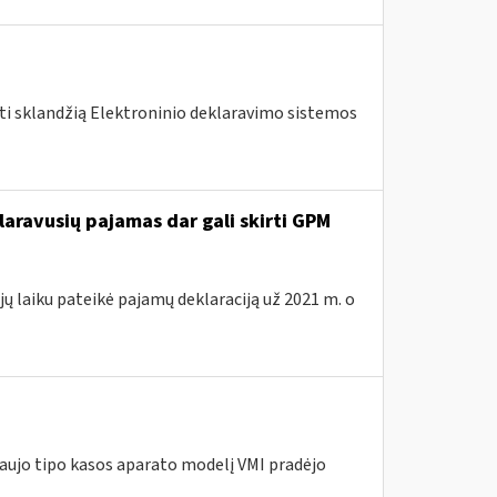
nti sklandžią Elektroninio deklaravimo sistemos
laravusių pajamas dar gali skirti GPM
ų laiku pateikė pajamų deklaraciją už 2021 m. o
naujo tipo kasos aparato modelį VMI pradėjo