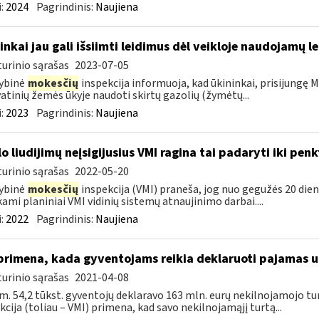
:
2024
Pagrindinis:
Naujiena
inkai jau gali išsiimti leidimus dėl veikloje naudojamų l
urinio sąrašas
2023-07-05
ybinė
mokesčių
inspekcija informuoja, kad ūkininkai, prisijungę Ma
atinių žemės ūkyje naudoti skirtų gazolių (žymėtų...
:
2023
Pagrindinis:
Naujiena
lo liudijimų neįsigijusius VMI ragina tai padaryti iki pen
urinio sąrašas
2022-05-20
ybinė
mokesčių
inspekcija (VMI) praneša, jog nuo gegužės 20 dienos
kami planiniai VMI vidinių sistemų atnaujinimo darbai....
:
2022
Pagrindinis:
Naujiena
primena, kada gyventojams reikia deklaruoti pajamas 
urinio sąrašas
2021-04-08
m. 54,2 tūkst. gyventojų deklaravo 163 mln. eurų nekilnojamojo 
kcija (toliau – VMI) primena, kad savo nekilnojamąjį turtą...