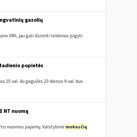
engvatinių gazolių
no VMI, jau gali išsiimti leidimus įsigyti
ktadienio popietės
 15 val. iki gegužės 23 dienos 9 val. bus
už NT nuomą
turto nuomos pajamų. Valstybinė
mokesčių