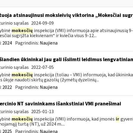
tuoja atsinaujinusi moksleivių viktorina „Mokesčiai sug
urinio sąrašas
2024-09-09
ybinė
mokesčių
inspekcija (VMI) informuoja apie atsinaujinusią 9-
sčiai sugrįžta kiekvienam“ ir kviečia visus 9-12...
:
2024
Pagrindinis:
Naujiena
šiandien ūkininkai jau gali išsiimti leidimus lengvatini
urinio sąrašas
2022-07-05
ybinė
mokesčių
inspekcija (toliau – VMI) informuoja, kad ūkininkai 
 ūkyje naudoti skirtų gazolių (žymėtų dyzelinių...
:
2022
Pagrindinis:
Naujiena
rcinio NT savininkams išankstiniai VMI pranešimai
urinio sąrašas
2025-01-13
ybinė
mokesčių
inspekcija (VMI) informuoja, kad įmonės
ir
gyvent
nojamąjį turtą (NT), už 2024 m....
:
2025
Pagrindinis:
Naujiena