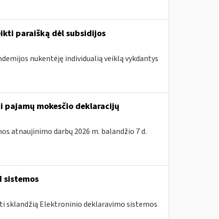
ikti paraišką dėl subsidijos
ndemijos nukentėję individualią veiklą vykdantys
ti pajamų mokesčio deklaracijų
os atnaujinimo darbų 2026 m. balandžio 7 d.
I sistemos
nti sklandžią Elektroninio deklaravimo sistemos