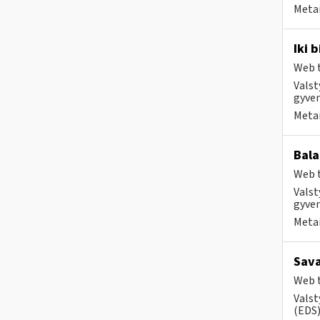
Metai
Iki 
Web t
Valst
gyven
Metai
Bala
Web t
Valst
gyven
Metai
Sava
Web t
Valst
(EDS) 