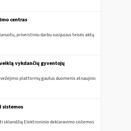
vimo centras
aruotu, priverstiniu darbu susijusius teisės aktų
 veiklą vykdančių gyventojų
 pavežėjimo platformų gautus duomenis atnaujino
I sistemos
nti sklandžią Elektroninio deklaravimo sistemos