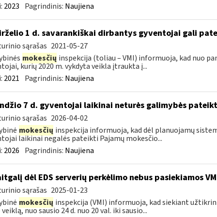
:
2023
Pagrindinis:
Naujiena
birželio 1 d. savarankiškai dirbantys gyventojai gali pate
urinio sąrašas
2021-05-27
ybinės
mokesčių
inspekcija (toliau – VMI) informuoja, kad nuo pa
tojai, kurių 2020 m. vykdyta veikla įtraukta į...
:
2021
Pagrindinis:
Naujiena
ndžio 7 d. gyventojai laikinai neturės galimybės pateik
urinio sąrašas
2026-04-02
ybinė
mokesčių
inspekcija informuoja, kad dėl planuojamų sistem
tojai laikinai negalės pateikti Pajamų mokesčio...
:
2026
Pagrindinis:
Naujiena
itgalį dėl EDS serverių perkėlimo nebus pasiekiamos VM
urinio sąrašas
2025-01-23
ybinė
mokesčių
inspekcija (VMI) informuoja, kad siekiant užtikri
veiklą, nuo sausio 24 d. nuo 20 val. iki sausio...