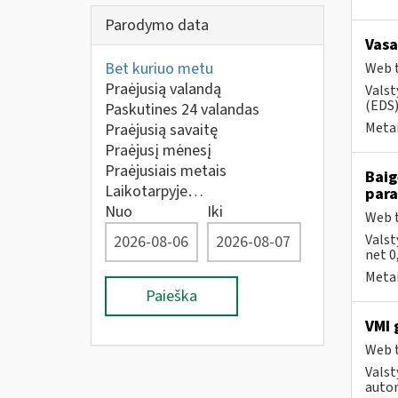
Parodymo data
Vasa
Bet kuriuo metu
Web t
Praėjusią valandą
Valst
(EDS) 
Paskutines 24 valandas
Metai
Praėjusią savaitę
Praėjusį mėnesį
Praėjusiais metais
Baig
Laikotarpyje…
par
Nuo
Iki
Web t
Valst
net 0
Metai
Paieška
VMI 
Web t
Valst
autom