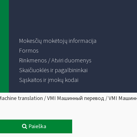
Mokesčių mokėtojų informacija
Formos
Rinkmenos / Atviri duomenys
Skaičiuoklės ir pagalbininkai
Sąskaitos ir įmokų kodai
Machine translation / VMI Машинный перевод / VMI Машин
Paieška