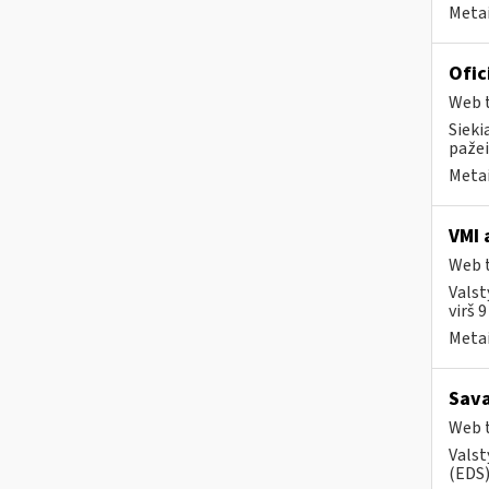
Metai
Ofic
Web t
Sieki
pažei
Metai
VMI 
Web t
Valst
virš 
Metai
Sava
Web t
Valst
(EDS) 