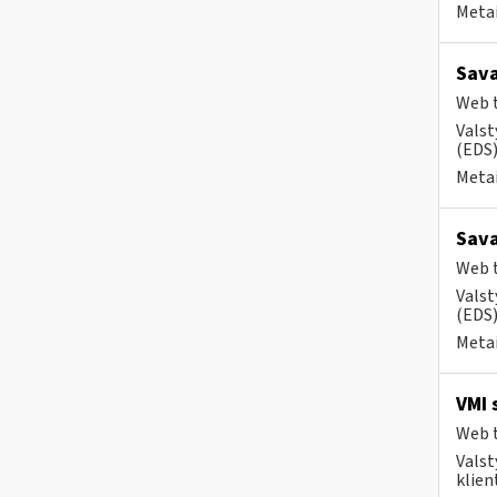
Metai
Sava
Web t
Valst
(EDS) 
Metai
Sava
Web t
Valst
(EDS)
Metai
VMI 
Web t
Valst
klient