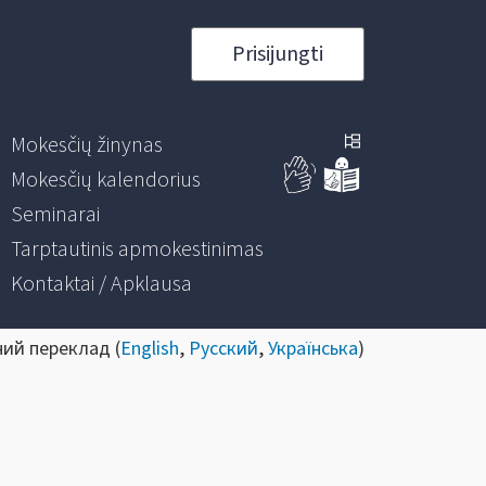
Prisijungti
Mokesčių žinynas
Mokesčių kalendorius
Seminarai
Tarptautinis apmokestinimas
Kontaktai / Apklausa
ний переклад (
English
,
Русский
,
Українська
)