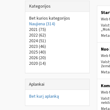
Kategorijos
Star
Bet kurios kategorijos
Web t
Naujiena
(314)
Valst
2021
(75)
„Moke
2022
(62)
Metai
2024
(51)
2023
(46)
Nuo 
2025
(40)
Web t
2026
(20)
Valst
2020
(14)
žemės
Metai
Aplankai
Kome
Web t
Bet kurį aplanką
Valst
nekil
Metai