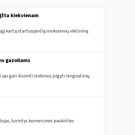
rįžta kiekvienam
ąjį kartą startuojančią moksleivių viktoriną
ams gazoliams
jau gali išsiimti leidimus įsigyti lengvatinių
ojai, turintys komercinės paskirties