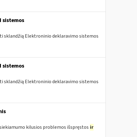
I sistemos
nti sklandžią Elektroninio deklaravimo sistemos
I sistemos
nti sklandžią Elektroninio deklaravimo sistemos
mis
pasiekiamumo kilusios problemos išspręstos
ir