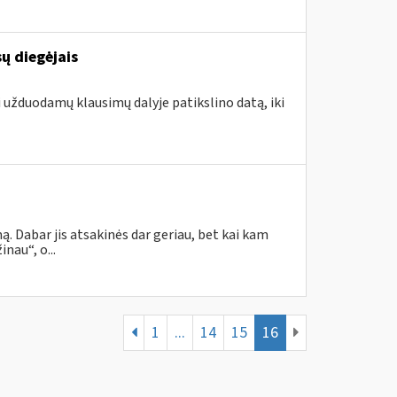
ų diegėjais
i užduodamų klausimų dalyje patikslino datą, iki
. Dabar jis atsakinės dar geriau, bet kai kam
nau“, o...
1
...
14
15
16