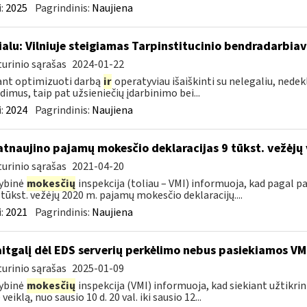
:
2025
Pagrindinis:
Naujiena
ialu: Vilniuje steigiamas Tarpinstitucinio bendradarbia
urinio sąrašas
2024-01-22
ant optimizuoti darbą
ir
operatyviau išaiškinti su nelegaliu, nedekl
dimus, taip pat užsieniečių įdarbinimo bei...
:
2024
Pagrindinis:
Naujiena
atnaujino pajamų mokesčio deklaracijas 9 tūkst. vežėjų
urinio sąrašas
2021-04-20
ybinė
mokesčių
inspekcija (toliau – VMI) informuoja, kad pagal
9 tūkst. vežėjų 2020 m. pajamų mokesčio deklaracijų....
:
2021
Pagrindinis:
Naujiena
itgalį dėl EDS serverių perkėlimo nebus pasiekiamos VM
urinio sąrašas
2025-01-09
ybinė
mokesčių
inspekcija (VMI) informuoja, kad siekiant užtikri
veiklą, nuo sausio 10 d. 20 val. iki sausio 12...