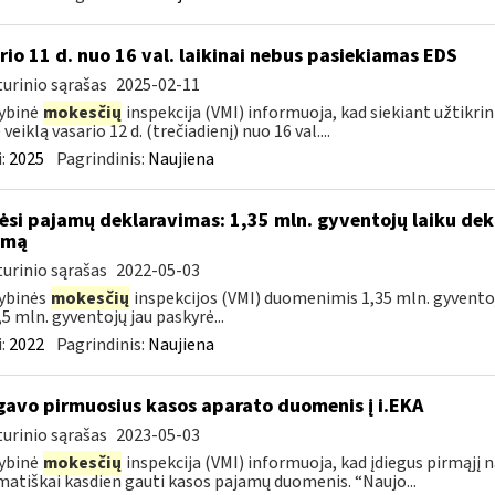
rio 11 d. nuo 16 val. laikinai nebus pasiekiamas EDS
urinio sąrašas
2025-02-11
ybinė
mokesčių
inspekcija (VMI) informuoja, kad siekiant užtikri
veiklą vasario 12 d. (trečiadienį) nuo 16 val....
:
2025
Pagrindinis:
Naujiena
ėsi pajamų deklaravimas: 1,35 mln. gyventojų laiku dek
amą
urinio sąrašas
2022-05-03
ybinės
mokesčių
inspekcijos (VMI) duomenimis 1,35 mln. gyventoj
,5 mln. gyventojų jau paskyrė...
:
2022
Pagrindinis:
Naujiena
gavo pirmuosius kasos aparato duomenis į i.EKA
urinio sąrašas
2023-05-03
ybinė
mokesčių
inspekcija (VMI) informuoja, kad įdiegus pirmąjį 
atiškai kasdien gauti kasos pajamų duomenis. “Naujo...