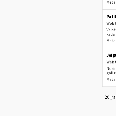
Metai
Pati
Web t
Valst
kada 
Metai
Jeig
Web t
Norim
gali 
Metai
20 Įra