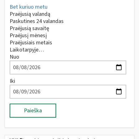
Bet kuriuo metu
Praėjusią valandą
Paskutines 24 valandas
Praėjusią savaitę
Praėjusį mėnesį
Praėjusiais metais
Laikotarpyje…
Nuo
Iki
Paieška