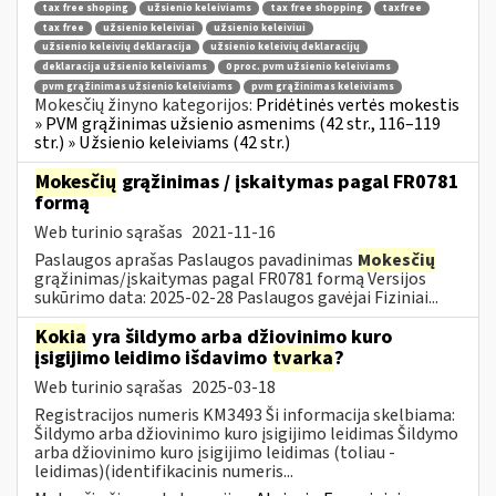
tax free shoping
užsienio keleiviams
tax free shopping
taxfree
tax free
užsienio keleiviai
užsienio keleiviui
užsienio keleivių deklaracija
užsienio keleivių deklaracijų
deklaracija užsienio keleiviams
0 proc. pvm užsienio keleiviams
pvm grąžinimas užsienio keleiviams
pvm grąžinimas keleiviams
Mokesčių žinyno kategorijos:
Pridėtinės vertės mokestis
» PVM grąžinimas užsienio asmenims (42 str., 116–119
str.) » Užsienio keleiviams (42 str.)
Mokesčių
grąžinimas / įskaitymas pagal FR0781
formą
Web turinio sąrašas
2021-11-16
Paslaugos aprašas Paslaugos pavadinimas
Mokesčių
grąžinimas/įskaitymas pagal FR0781 formą Versijos
sukūrimo data: 2025-02-28 Paslaugos gavėjai Fiziniai...
Kokia
yra šildymo arba džiovinimo kuro
įsigijimo leidimo išdavimo
tvarka
?
Web turinio sąrašas
2025-03-18
Registracijos numeris KM3493 Ši informacija skelbiama:
Šildymo arba džiovinimo kuro įsigijimo leidimas Šildymo
arba džiovinimo kuro įsigijimo leidimas (toliau -
leidimas)(identifikacinis numeris...