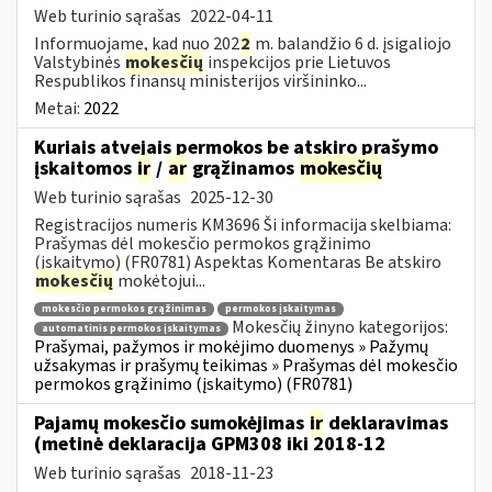
Web turinio sąrašas
2022-04-11
Informuojame, kad nuo 202
2
m. balandžio 6 d. įsigaliojo
Valstybinės
mokesčių
inspekcijos prie Lietuvos
Respublikos finansų ministerijos viršininko...
Metai:
2022
Kuriais atvejais permokos be atskiro prašymo
įskaitomos
ir
/
ar
grąžinamos
mokesčių
Web turinio sąrašas
2025-12-30
Registracijos numeris KM3696 Ši informacija skelbiama:
Prašymas dėl mokesčio permokos grąžinimo
(įskaitymo) (FR0781) Aspektas Komentaras Be atskiro
mokesčių
mokėtojui...
mokesčio permokos grąžinimas
permokos įskaitymas
Mokesčių žinyno kategorijos:
automatinis permokos įskaitymas
Prašymai, pažymos ir mokėjimo duomenys » Pažymų
užsakymas ir prašymų teikimas » Prašymas dėl mokesčio
permokos grąžinimo (įskaitymo) (FR0781)
Pajamų mokesčio sumokėjimas
ir
deklaravimas
(metinė deklaracija GPM308 iki 2018-12
Web turinio sąrašas
2018-11-23