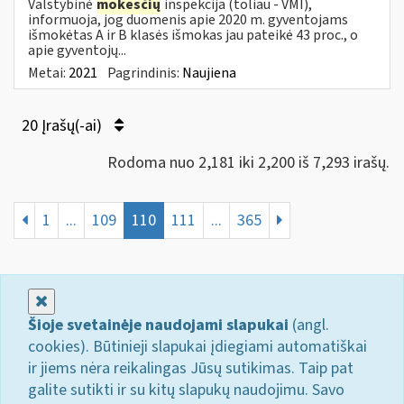
Valstybinė
mokesčių
inspekcija (toliau - VMI),
informuoja, jog duomenis apie 2020 m. gyventojams
išmokėtas A ir B klasės išmokas jau pateikė 43 proc., o
apie gyventojų...
Metai:
2021
Pagrindinis:
Naujiena
20 Įrašų(-ai)
Rodoma nuo 2,181 iki 2,200 iš 7,293 irašų.
1
...
109
110
111
...
365
Uždaryti
Šioje svetainėje naudojami slapukai
(angl.
cookies). Būtinieji slapukai įdiegiami automatiškai
ir jiems nėra reikalingas Jūsų sutikimas. Taip pat
galite sutikti ir su kitų slapukų naudojimu. Savo