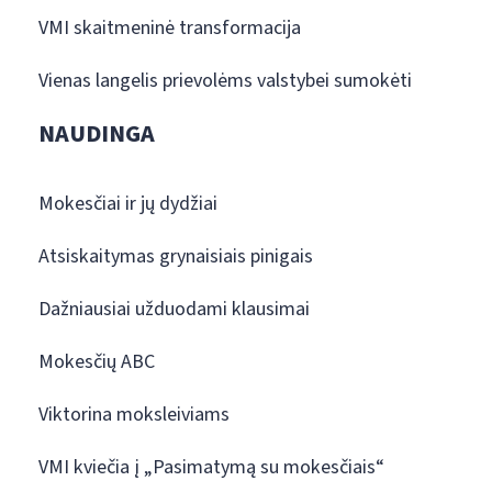
VMI skaitmeninė transformacija
Vienas langelis prievolėms valstybei sumokėti
NAUDINGA
Mokesčiai ir jų dydžiai
Atsiskaitymas grynaisiais pinigais
Dažniausiai užduodami klausimai
Mokesčių ABC
Viktorina moksleiviams
VMI kviečia į „Pasimatymą su mokesčiais“