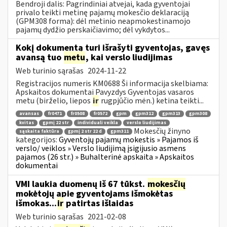
Bendroji dalis: Pagrindiniai atvejai, kada gyventojai
privalo teikti metinę pajamų mokesčio deklaraciją
(GPM308 forma): dėl metinio neapmokestinamojo
pajamų dydžio perskaičiavimo; dėl vykdytos...
Kokį dokumentą turi išrašyti gyventojas, gavęs
avansą tuo
metu
, kai verslo liudijimas
Web turinio sąrašas
2024-11-22
Registracijos numeris KM0688 Ši informacija skelbiama:
Apskaitos dokumentai Pavyzdys Gyventojas vasaros
metu (birželio, liepos
ir
rugpjūčio mėn.) ketina teikti...
avansas
fr0471
fr0508
fr0572
gpm
gpm312
gpm313
gpm308
kvitas
gpmį 22 str
individuali veikla
verslo liudijimas
Mokesčių žinyno
sąskaita faktūra
gpmį 2 str 22 d
gpm311
kategorijos:
Gyventojų pajamų mokestis » Pajamos iš
verslo/ veiklos » Verslo liudijimą įsigijusio asmens
pajamos (26 str.) » Buhalterinė apskaita » Apskaitos
dokumentai
VMI laukia duomenų iš 67 tūkst.
mokesčių
mokėtojų apie gyventojams išmokėtas
išmokas...
ir
patirtas išlaidas
Web turinio sąrašas
2021-02-08