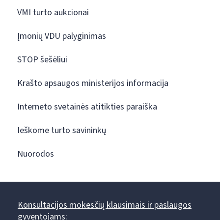
VMI turto aukcionai
Įmonių VDU palyginimas
STOP šešėliui
Krašto apsaugos ministerijos informacija
Interneto svetainės atitikties paraiška
Ieškome turto savininkų
Nuorodos
Konsultacijos mokesčių klausimais ir paslaugos
gyventojams: