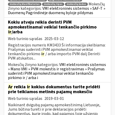
Mokesčių
mokesčių klasifikatorius
mokesčių tipas
mokesčių kodas
žinyno kategorijos:
VMI elektroninės sistemos » SAF-T »
Duomenų Pagrindinėje duomenų byloje pildymas
Kokiu atveju reikia derinti PVM
apmokestinamai veiklai tenkančio pirkimo
ir
/arba
Web turinio sąrašas
2025-03-12
Registracijos numeris KM3433 Ši informacija skelbiama:
Prašymas suderinti PVM apmokestinamai veiklai
tenkančio pirkimo
ir
/ arba importo PVM dalį Derinti
PVM atskaitos...
Mokesčių žinyno kategorijos:
VMI elektroninės sistemos
» Mano VMI » PVM mokestis ir registravimas » Prašymas
suderinti PVM apmokestinamai veiklai tenkančio
pirkimo ir / arba i
Ar
reikia
ir
kokius dokumentus turite pridėti
prie teikiamos metinės pajamų mokesčio
Web turinio sąrašas
2019-03-01
Naikinant dvigubą pajamų apmokestinimą Lietuvoje,
Jums būtina turėti ir prie deklaracijos pridėti
dokumentus, kurie įrodo, kad pajamos toje užsienio