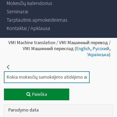
Mokesčių kalendorius
Seminarai
Tarptautinis apmokestinimas
Kontaktai / Apklausa
VMI Machine translation / VMI Машинный перевод /
VMI Машинний переклад (
English
,
Русский
,
Українська
)
Paieška
Parodymo data