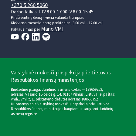
+370 5 260 5060
Darbo laikas: I-IV 8.00-17.00, V 8.00-15.45.
Prieššventinę dieną - viena valanda trumpiau.
Kiekvieno mėnesio antrą penktadienį 8.00 val. - 12.00 val.
Mano VMI
Paklausimas per
Valstybinė mokesčių inspekcija prie Lietuvos
Respublikos finansų ministerijos
Biudžetinė įstaiga. Juridinio asmens kodas — 188659752,
adresas: Vasario 16-osios g. 14, 01107 Vilnius, Lietuva, el.paštas:
vmi@vmi.lt
, E. pristatymo dėžutės adresas 188659752
Duomenys apie Valstybinę mokesčių inspekciją prie Lietuvos
Respublikos finansų ministerijos kaupiami ir saugomi Juridinių
asmenų registre