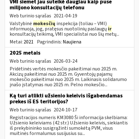
VMI šiemet jau suteikė daugiau kaip puse
milijono konsultacijų telefonu
Web turinio sąrašas
2021-04-19
Valstybinė
mokesčių
inspekcija (toliau – VMI)
informuoja, jog, pratęsus nuotolinių paslaugų
ir
konsultacijų teikimą, VMI specialistai nuo šių metų...
Metai:
2021
Pagrindinis:
Naujiena
2025 metais
Web turinio sąrašas
2026-03-24
Pridėtinės vertės mokesčio pakeitimai nuo 2025 m.
Akcizų pakeitimai nuo 2025 m. Gyventojų pajamų
mokesčio pakeitimai nuo 2025 m. Laikinasis solidarumo
įnašo įstatymas nuo 2025 m. Pelno mokesčio...
Ką turi atlikti užsienio keleivis išgabendamas
prekes iš ES teritorijos?
Web turinio sąrašas
2024-10-17
Registracijos numeris KM3080 Ši informacija skelbiama:
Užsienio keleiviams (42 str.) Užsienio keleivis, siekiantis
iš prekybininko susigrąžinti sumokėtą PVM, visus
muitinės formalumus susijusius su...