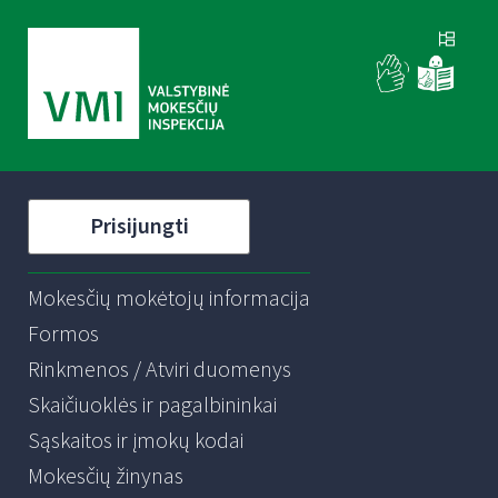
Prisijungti
Mokesčių mokėtojų informacija
Formos
Rinkmenos / Atviri duomenys
Skaičiuoklės ir pagalbininkai
Sąskaitos ir įmokų kodai
Mokesčių žinynas