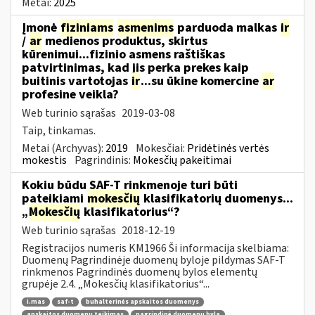
Metai:
2025
Įmonė
fiziniams
asmenims
parduoda malkas
ir
/
ar
medienos produktus, skirtus
kūrenimui...fizinio asmens raštiškas
patvirtinimas, kad jis perka prekes kaip
buitinis vartotojas
ir
...su ūkine komercine
ar
profesine veikla?
Web turinio sąrašas
2019-03-08
Taip, tinkamas.
Metai (Archyvas):
2019
Mokesčiai:
Pridėtinės vertės
mokestis
Pagrindinis:
Mokesčių pakeitimai
Kokiu būdu SAF-T rinkmenoje turi būti
pateikiami
mokesčių
klasifikatorių duomenys...
„
Mokesčių
klasifikatorius“?
Web turinio sąrašas
2018-12-19
Registracijos numeris KM1966 Ši informacija skelbiama:
Duomenų Pagrindinėje duomenų byloje pildymas SAF-T
rinkmenos Pagrindinės duomenų bylos elementų
grupėje 2.4. „Mokesčių klasifikatorius“...
i.mas
saf-t
buhalterinės apskaitos duomenys
apskaitos duomenų teikimas
pagrindinė duomenų byla