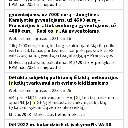
PVM nuo 2021 m. liepos 1 d.
gyventojams, už 7000 eurų – Jungtinės
Karalystės gyventojams, už 4500 eurų –
Prancūzijos
ir
...Liuksemburgo gyventojams, už
4000 eurų – Rusijos
ir
JAV gyventojams.
Web turinio sąrašas
2021-06-16
Tik į 4500 eurų sumą, kadangi skaičiuojant šią ribą reikia
vertinti tik tokius pardavimus, kur pirkėjais yra kitų ES
valstybių narių gyventojai (pagal sąlygą – Prancūzijos...
Mokesčių įstatymų pakeitimai:
MĮP 2021 » E-prekyba ir
PVM nuo 2021 m. liepos 1 d.
Dėl ūkio subjektų patiriamų išlaidų melioracijos
ir
kelių tvarkymui priskyrimo leidžiamiems
Web turinio sąrašas
2023-06-26
VMI prie FM[1], vadovaujantis MAĮ[
2
], teikia paaiškinimą
apie PMĮ[3]
ir
GPMĮ[4] nuostatų taikymą subjektų
(įskaitant vykdančių žemės ūkio veiklą)...
Metai:
2023
Mokesčiai:
Pelno mokestis
Dėl 2022 m. balandžio 6 d. įsakymo Nr. VA-30