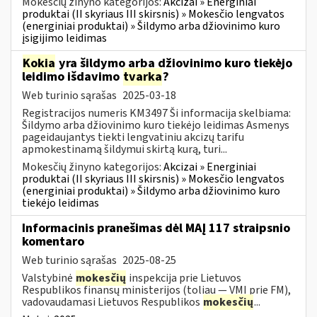
Mokesčių žinyno kategorijos:
Akcizai » Energiniai
produktai (II skyriaus III skirsnis) » Mokesčio lengvatos
(energiniai produktai) » Šildymo arba džiovinimo kuro
įsigijimo leidimas
Kokia
yra šildymo arba džiovinimo kuro tiekėjo
leidimo išdavimo
tvarka
?
Web turinio sąrašas
2025-03-18
Registracijos numeris KM3497 Ši informacija skelbiama:
Šildymo arba džiovinimo kuro tiekėjo leidimas Asmenys
pageidaujantys tiekti lengvatiniu akcizų tarifu
apmokestinamą šildymui skirtą kurą, turi...
Mokesčių žinyno kategorijos:
Akcizai » Energiniai
produktai (II skyriaus III skirsnis) » Mokesčio lengvatos
(energiniai produktai) » Šildymo arba džiovinimo kuro
tiekėjo leidimas
Informacinis pranešimas dėl MAĮ 117 straipsnio
komentaro
Web turinio sąrašas
2025-08-25
Valstybinė
mokesčių
inspekcija prie Lietuvos
Respublikos finansų ministerijos (toliau — VMI prie FM),
vadovaudamasi Lietuvos Respublikos
mokesčių
...