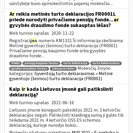
valstybėje buvo apmokestintos pajamų mokesčiu:...
Ar
reikia metinės turto deklaracijos FR0001L
priede nurodyti privačiame pensijų fonde...
ar
gyvybės draudimo fonde sukauptas lėšas?
Web turinio sąrašas
2020-11-22
Registraci
jos
numeris KM1321 Ši informacija skelbiama:
Metinė gyventojo (šeimos) turto deklaracija (FR0001)
Privačiame pensijų kaupimo fonde arba gyvybės
draudimo fonde...
fr0001
pensijų kaupimo fondas
turto deklaracija
turto deklaravimas
Mokesčių žinyno
gyvybės draudimo fondas
sukauptos lėšos
kategorijos:
Gyventojų turto deklaravimas » Metinė
gyventojo (šeimos) turto deklaracija (FR0001)
Kaip
ir
kada Lietuvos įmonė gali patikslinti
deklaraciją?
Web turinio sąrašas
2021-06-16
Lietuvos įmonė koreguoti pateiktos 2021 m. 3 ketvirčio
deklaracijos negali. Patikslinti klaidingą sumą ji galės tik
teikdama 2021 m. 4 ketvirčio OSS ES schemos
deklaraciją, kurioje nurodys kokio...
Mokesčių įstatymų pakeitimai:
MĮP 2021 » E-prekyba ir