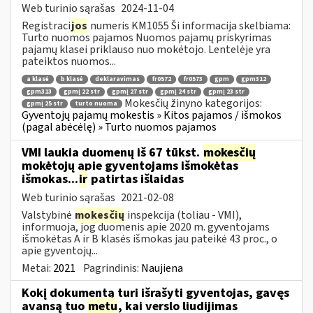
Web turinio sąrašas
2024-11-04
Registraci
jos
numeris KM1055 Ši informacija skelbiama:
Turto nuomos pajamos Nuomos pajamų priskyrimas
pajamų klasei priklauso nuo mokėtojo. Lentelėje yra
pateiktos nuomos...
a klasė
b klasė
deklaravimas
fr0572
fr0573
gpm
gpm312
gpm313
gpmį 22 str
gpmį 27 str
gpmį 24 str
gpmį 23 str
Mokesčių žinyno kategorijos:
gpmį 25 str
turto nuoma
Gyventojų pajamų mokestis » Kitos pajamos / išmokos
(pagal abėcėlę) » Turto nuomos pajamos
VMI laukia duomenų iš 67 tūkst.
mokesčių
mokėtojų apie gyventojams išmokėtas
išmokas...
ir
patirtas išlaidas
Web turinio sąrašas
2021-02-08
Valstybinė
mokesčių
inspekcija (toliau - VMI),
informuoja, jog duomenis apie 2020 m. gyventojams
išmokėtas A ir B klasės išmokas jau pateikė 43 proc., o
apie gyventojų...
Metai:
2021
Pagrindinis:
Naujiena
Kokį dokumentą turi išrašyti gyventojas, gavęs
avansą tuo
metu
, kai verslo liudijimas