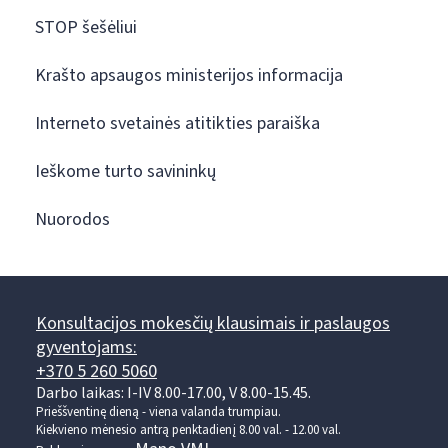
STOP šešėliui
Krašto apsaugos ministerijos informacija
Interneto svetainės atitikties paraiška
Ieškome turto savininkų
Nuorodos
Konsultacijos mokesčių klausimais ir paslaugos
gyventojams:
+370 5 260 5060
Darbo laikas: I-IV 8.00-17.00, V 8.00-15.45.
Prieššventinę dieną - viena valanda trumpiau.
Kiekvieno mėnesio antrą penktadienį 8.00 val. - 12.00 val.