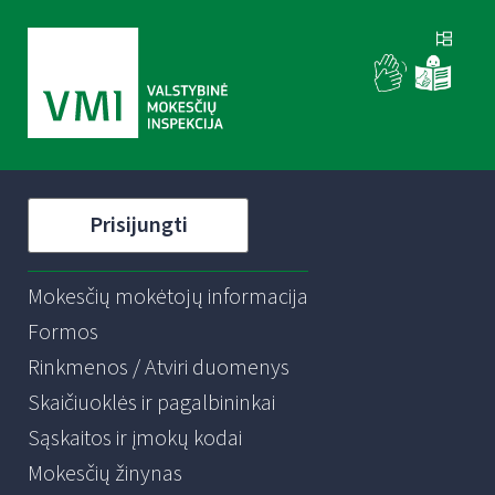
Prisijungti
Mokesčių mokėtojų informacija
Formos
Rinkmenos / Atviri duomenys
Skaičiuoklės ir pagalbininkai
Sąskaitos ir įmokų kodai
Mokesčių žinynas