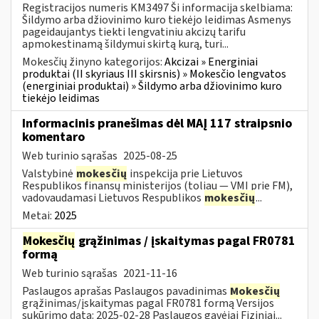
Registracijos numeris KM3497 Ši informacija skelbiama:
Šildymo arba džiovinimo kuro tiekėjo leidimas Asmenys
pageidaujantys tiekti lengvatiniu akcizų tarifu
apmokestinamą šildymui skirtą kurą, turi...
Mokesčių žinyno kategorijos:
Akcizai » Energiniai
produktai (II skyriaus III skirsnis) » Mokesčio lengvatos
(energiniai produktai) » Šildymo arba džiovinimo kuro
tiekėjo leidimas
Informacinis pranešimas dėl MAĮ 117 straipsnio
komentaro
Web turinio sąrašas
2025-08-25
Valstybinė
mokesčių
inspekcija prie Lietuvos
Respublikos finansų ministerijos (toliau — VMI prie FM),
vadovaudamasi Lietuvos Respublikos
mokesčių
...
Metai:
2025
Mokesčių
grąžinimas / įskaitymas pagal FR0781
formą
Web turinio sąrašas
2021-11-16
Paslaugos aprašas Paslaugos pavadinimas
Mokesčių
grąžinimas/įskaitymas pagal FR0781 formą Versijos
sukūrimo data: 2025-02-28 Paslaugos gavėjai Fiziniai...