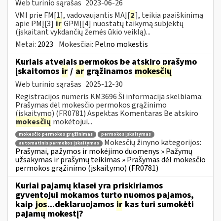
Web turinio sąrašas
2023-06-26
VMI prie FM[1], vadovaujantis MAĮ[
2
], teikia paaiškinimą
apie PMĮ[3]
ir
GPMĮ[4] nuostatų taikymą subjektų
(įskaitant vykdančių žemės ūkio veiklą)...
Metai:
2023
Mokesčiai:
Pelno mokestis
Kuriais atvejais permokos be atskiro prašymo
įskaitomos
ir
/
ar
grąžinamos
mokesčių
Web turinio sąrašas
2025-12-30
Registracijos numeris KM3696 Ši informacija skelbiama:
Prašymas dėl mokesčio permokos grąžinimo
(įskaitymo) (FR0781) Aspektas Komentaras Be atskiro
mokesčių
mokėtojui...
mokesčio permokos grąžinimas
permokos įskaitymas
Mokesčių žinyno kategorijos:
automatinis permokos įskaitymas
Prašymai, pažymos ir mokėjimo duomenys » Pažymų
užsakymas ir prašymų teikimas » Prašymas dėl mokesčio
permokos grąžinimo (įskaitymo) (FR0781)
Kuriai pajamų klasei yra priskiriamos
gyventojui mokamos turto nuomos pajamos,
kaip
jos
...deklaruojamos
ir
kas turi sumokėti
pajamų mokestį?