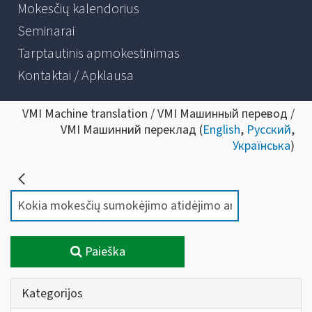
Mokesčių kalendorius
Seminarai
Tarptautinis apmokestinimas
Kontaktai / Apklausa
VMI Machine translation / VMI Машинный перевод /
VMI Машинний переклад (
English
,
Русский
,
Українська
)
Paieška
Kategorijos