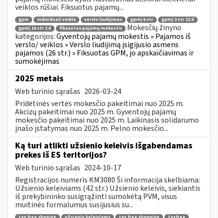
veiklos rūšiai. Fiksuotus pajamų...
gpm
individuali veikla
verslo liudijimas
gpmį 6 str
gpmį 2 str 22 d
Mokesčių žinyno
gpmį 10 str 2 d
fiksuotas pajamų mokestis
kategorijos:
Gyventojų pajamų mokestis » Pajamos iš
verslo/ veiklos » Verslo liudijimą įsigijusio asmens
pajamos (26 str.) » Fiksuotas GPM, jo apskaičiavimas ir
sumokėjimas
2025 metais
Web turinio sąrašas
2026-03-24
Pridėtinės vertės mokesčio pakeitimai nuo 2025 m.
Akcizų pakeitimai nuo 2025 m. Gyventojų pajamų
mokesčio pakeitimai nuo 2025 m. Laikinasis solidarumo
įnašo įstatymas nuo 2025 m. Pelno mokesčio...
Ką turi atlikti užsienio keleivis išgabendamas
prekes iš ES teritorijos?
Web turinio sąrašas
2024-10-17
Registracijos numeris KM3080 Ši informacija skelbiama:
Užsienio keleiviams (42 str.) Užsienio keleivis, siekiantis
iš prekybininko susigrąžinti sumokėtą PVM, visus
muitinės formalumus susijusius su...
tax free shoping
užsienio keleiviams
tax free shopping
taxfree