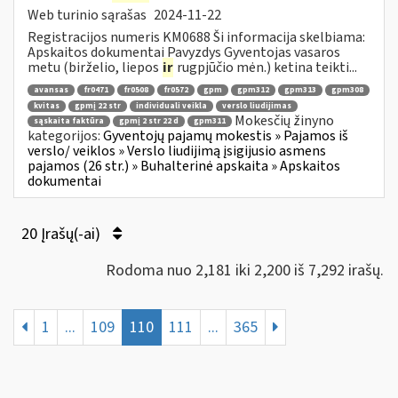
Web turinio sąrašas
2024-11-22
Registracijos numeris KM0688 Ši informacija skelbiama:
Apskaitos dokumentai Pavyzdys Gyventojas vasaros
metu (birželio, liepos
ir
rugpjūčio mėn.) ketina teikti...
avansas
fr0471
fr0508
fr0572
gpm
gpm312
gpm313
gpm308
kvitas
gpmį 22 str
individuali veikla
verslo liudijimas
Mokesčių žinyno
sąskaita faktūra
gpmį 2 str 22 d
gpm311
kategorijos:
Gyventojų pajamų mokestis » Pajamos iš
verslo/ veiklos » Verslo liudijimą įsigijusio asmens
pajamos (26 str.) » Buhalterinė apskaita » Apskaitos
dokumentai
20 Įrašų(-ai)
Rodoma nuo 2,181 iki 2,200 iš 7,292 irašų.
1
...
109
110
111
...
365