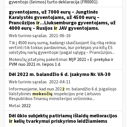
gyventojo (šeimos) turto deklaracija (FR0001)
gyventojams, už 7000 eurų – Jungtinės
Karalystės gyventojams, už 4500 eurų –
Prancūzijos
ir
...Liuksemburgo gyventojams, už
4000 eurų – Rusijos
ir
JAV gyventojams.
Web turinio sąrašas
2021-06-16
Tik į 4500 eurų sumą, kadangi skaičiuojant šią ribą reikia
vertinti tik tokius pardavimus, kur pirkėjais yra kitų ES
valstybių narių gyventojai (pagal sąlygą – Prancūzijos...
Mokesčių įstatymų pakeitimai:
MĮP 2021 » E-prekyba ir
PVM nuo 2021 m. liepos 1 d.
Dėl 2022 m. balandžio 6 d. įsakymo Nr. VA-30
Web turinio sąrašas
2022-04-11
Informuojame, kad nuo 202
2
m. balandžio 6 d. įsigaliojo
Valstybinės
mokesčių
inspekcijos prie Lietuvos
Respublikos finansų ministerijos viršininko...
Metai:
2022
Dėl ūkio subjektų patiriamų išlaidų melioracijos
ir
kelių tvarkymui priskyrimo leidžiamiems