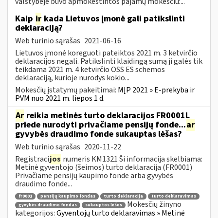
valstybėje buvo apmokestintos pajamų mokesčiu:...
Kaip
ir
kada Lietuvos įmonė gali patikslinti
deklaraciją?
Web turinio sąrašas
2021-06-16
Lietuvos įmonė koreguoti pateiktos 2021 m. 3 ketvirčio
deklaracijos negali. Patikslinti klaidingą sumą ji galės tik
teikdama 2021 m. 4 ketvirčio OSS ES schemos
deklaraciją, kurioje nurodys kokio...
Mokesčių įstatymų pakeitimai:
MĮP 2021 » E-prekyba ir
PVM nuo 2021 m. liepos 1 d.
Ar
reikia metinės turto deklaracijos FR0001L
priede nurodyti privačiame pensijų fonde...
ar
gyvybės draudimo fonde sukauptas lėšas?
Web turinio sąrašas
2020-11-22
Registraci
jos
numeris KM1321 Ši informacija skelbiama:
Metinė gyventojo (šeimos) turto deklaracija (FR0001)
Privačiame pensijų kaupimo fonde arba gyvybės
draudimo fonde...
fr0001
pensijų kaupimo fondas
turto deklaracija
turto deklaravimas
Mokesčių žinyno
gyvybės draudimo fondas
sukauptos lėšos
kategorijos:
Gyventojų turto deklaravimas » Metinė