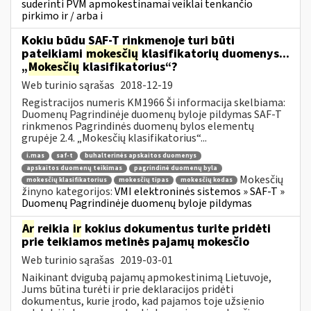
suderinti PVM apmokestinamai veiklai tenkančio
pirkimo ir / arba i
Kokiu būdu SAF-T rinkmenoje turi būti
pateikiami
mokesčių
klasifikatorių duomenys...
„
Mokesčių
klasifikatorius“?
Web turinio sąrašas
2018-12-19
Registracijos numeris KM1966 Ši informacija skelbiama:
Duomenų Pagrindinėje duomenų byloje pildymas SAF-T
rinkmenos Pagrindinės duomenų bylos elementų
grupėje 2.4. „Mokesčių klasifikatorius“...
i.mas
saf-t
buhalterinės apskaitos duomenys
apskaitos duomenų teikimas
pagrindinė duomenų byla
Mokesčių
mokesčių klasifikatorius
mokesčių tipas
mokesčių kodas
žinyno kategorijos:
VMI elektroninės sistemos » SAF-T »
Duomenų Pagrindinėje duomenų byloje pildymas
Ar
reikia
ir
kokius dokumentus turite pridėti
prie teikiamos metinės pajamų mokesčio
Web turinio sąrašas
2019-03-01
Naikinant dvigubą pajamų apmokestinimą Lietuvoje,
Jums būtina turėti ir prie deklaracijos pridėti
dokumentus, kurie įrodo, kad pajamos toje užsienio