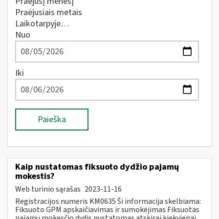
Praėjusį mėnesį
Praėjusiais metais
Laikotarpyje…
Nuo
Iki
Paieška
Kaip nustatomas fiksuoto dydžio pajamų
mokestis?
Web turinio sąrašas
2023-11-16
Registracijos numeris KM0635 Ši informacija skelbiama:
Fiksuoto GPM apskaičiavimas ir sumokėjimas Fiksuotas
pajamų mokesčio dydis nustatomas atskirai kiekvienai