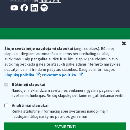
Mano VMI
Paklausimas per
Valstybinė mokesčių inspekcija prie Lietuvos
U
Respublikos finansų ministerijos
Šioje svetainėje naudojami slapukai
(angl. cookies). Būtinieji
slapukai įdiegiami automatiškai ir jiems nėra reikalingas Jūsų
Biudžetinė įstaiga. Juridinio asmens kodas — 188659752,
sutikimas. Taip pat galite sutikti ir su kitų slapukų naudojimu. Savo
adresas: Vasario 16-osios g. 14, 01107 Vilnius, Lietuva, el.paštas:
sutikimą bet kada galėsite atšaukti pakeisdami interneto naršyklės
vmi@vmi.lt
, E. pristatymo dėžutės adresas 188659752
nustatymus ir ištrindami įrašytus slapukus. Daugiau informacijos
Duomenys apie Valstybinę mokesčių inspekciją prie Lietuvos
Slapukų politika
;
Privatumo politika.
Respublikos finansų ministerijos kaupiami ir saugomi Juridinių
asmenų registre
Būtinieji slapukai
Naudojami sklandžiam svetainės veikimui ir įgalina pagrindines
svetainės funkcijas. Be šių slapukų svetainė negali tinkamai veikti.
Analitiniai slapukai
Renka statistinę informaciją apie svetainės naudojimą ir
naudojami Jūsų naršymo patirties gerinimui.
PATVIRTINTI