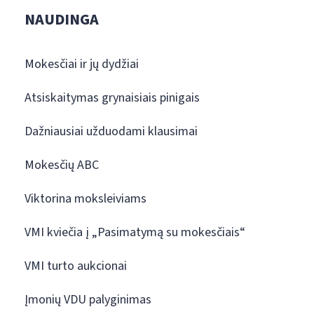
NAUDINGA
Mokesčiai ir jų dydžiai
Atsiskaitymas grynaisiais pinigais
Dažniausiai užduodami klausimai
Mokesčių ABC
Viktorina moksleiviams
VMI kviečia į „Pasimatymą su mokesčiais“
VMI turto aukcionai
Įmonių VDU palyginimas