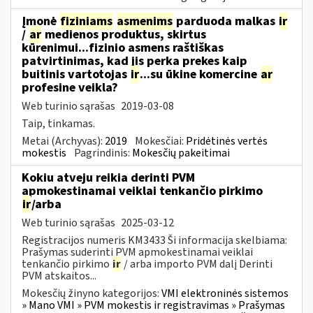
Įmonė
fiziniams
asmenims
parduoda malkas
ir
/
ar
medienos produktus, skirtus
kūrenimui...fizinio asmens raštiškas
patvirtinimas, kad jis perka prekes kaip
buitinis vartotojas
ir
...su ūkine komercine
ar
profesine veikla?
Web turinio sąrašas
2019-03-08
Taip, tinkamas.
Metai (Archyvas):
2019
Mokesčiai:
Pridėtinės vertės
mokestis
Pagrindinis:
Mokesčių pakeitimai
Kokiu atveju reikia derinti PVM
apmokestinamai veiklai tenkančio pirkimo
ir
/arba
Web turinio sąrašas
2025-03-12
Registracijos numeris KM3433 Ši informacija skelbiama:
Prašymas suderinti PVM apmokestinamai veiklai
tenkančio pirkimo
ir
/ arba importo PVM dalį Derinti
PVM atskaitos...
Mokesčių žinyno kategorijos:
VMI elektroninės sistemos
» Mano VMI » PVM mokestis ir registravimas » Prašymas