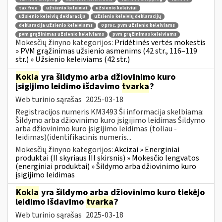
tax free
užsienio keleiviai
užsienio keleiviui
užsienio keleivių deklaracija
užsienio keleivių deklaracijų
deklaracija užsienio keleiviams
0 proc. pvm užsienio keleiviams
pvm grąžinimas užsienio keleiviams
pvm grąžinimas keleiviams
Mokesčių žinyno kategorijos:
Pridėtinės vertės mokestis
» PVM grąžinimas užsienio asmenims (42 str., 116–119
str.) » Užsienio keleiviams (42 str.)
Kokia
yra šildymo arba džiovinimo kuro
įsigijimo leidimo išdavimo
tvarka
?
Web turinio sąrašas
2025-03-18
Registracijos numeris KM3493 Ši informacija skelbiama:
Šildymo arba džiovinimo kuro įsigijimo leidimas Šildymo
arba džiovinimo kuro įsigijimo leidimas (toliau -
leidimas)(identifikacinis numeris...
Mokesčių žinyno kategorijos:
Akcizai » Energiniai
produktai (II skyriaus III skirsnis) » Mokesčio lengvatos
(energiniai produktai) » Šildymo arba džiovinimo kuro
įsigijimo leidimas
Kokia
yra šildymo arba džiovinimo kuro tiekėjo
leidimo išdavimo
tvarka
?
Web turinio sąrašas
2025-03-18