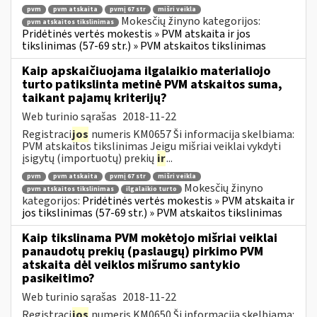
pvm
pvm atskaita
pvmį 67 str
mišri veikla
Mokesčių žinyno kategorijos:
pvm atskaitos tikslinimas
Pridėtinės vertės mokestis » PVM atskaita ir jos
tikslinimas (57-69 str.) » PVM atskaitos tikslinimas
Kaip apskaičiuojama ilgalaikio materialiojo
turto patikslinta metinė PVM atskaitos suma,
taikant pajamų kriterijų?
Web turinio sąrašas
2018-11-22
Registraci
jos
numeris KM0657 Ši informacija skelbiama:
PVM atskaitos tikslinimas Jeigu mišriai veiklai vykdyti
įsigytų (importuotų) prekių
ir
...
pvm
pvm atskaita
pvmį 67 str
mišri veikla
Mokesčių žinyno
pvm atskaitos tikslinimas
ilgalaikio turto
kategorijos:
Pridėtinės vertės mokestis » PVM atskaita ir
jos tikslinimas (57-69 str.) » PVM atskaitos tikslinimas
Kaip tikslinama PVM mokėtojo mišriai veiklai
panaudotų prekių (paslaugų) pirkimo PVM
atskaita dėl veiklos mišrumo santykio
pasikeitimo?
Web turinio sąrašas
2018-11-22
Registraci
jos
numeris KM0650 Ši informacija skelbiama: