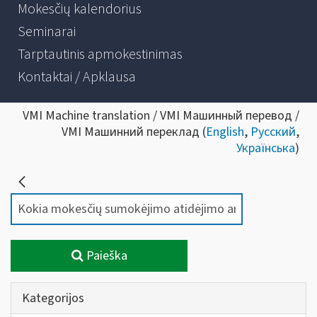
Mokesčių kalendorius
Seminarai
Tarptautinis apmokestinimas
Kontaktai / Apklausa
VMI Machine translation / VMI Машинный перевод /
VMI Машинний переклад (
English
,
Русский
,
Українська
)
Paieška
Kategorijos