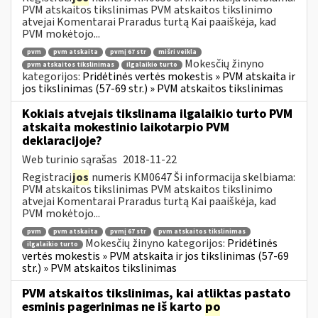
PVM atskaitos tikslinimas PVM atskaitos tikslinimo
atvejai Komentarai Praradus turtą Kai paaiškėja, kad
PVM mokėtojo...
pvm
pvm atskaita
pvmį 67 str
mišri veikla
Mokesčių žinyno
pvm atskaitos tikslinimas
ilgalaikio turto
kategorijos:
Pridėtinės vertės mokestis » PVM atskaita ir
jos tikslinimas (57-69 str.) » PVM atskaitos tikslinimas
Kokiais atvejais tikslinama ilgalaikio turto PVM
atskaita mokestinio laikotarpio PVM
deklaracijoje?
Web turinio sąrašas
2018-11-22
Registraci
jos
numeris KM0647 Ši informacija skelbiama:
PVM atskaitos tikslinimas PVM atskaitos tikslinimo
atvejai Komentarai Praradus turtą Kai paaiškėja, kad
PVM mokėtojo...
pvm
pvm atskaita
pvmį 67 str
pvm atskaitos tikslinimas
Mokesčių žinyno kategorijos:
Pridėtinės
ilgalaikio turto
vertės mokestis » PVM atskaita ir jos tikslinimas (57-69
str.) » PVM atskaitos tikslinimas
PVM atskaitos tikslinimas, kai atliktas pastato
esminis pagerinimas ne iš karto
po