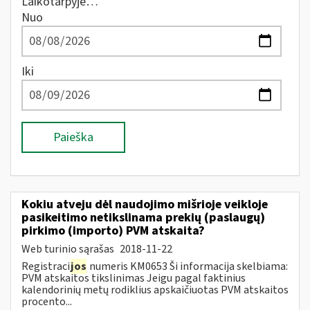
Laikotarpyje…
Nuo
Iki
Paieška
Kokiu atveju dėl naudojimo mišrioje veikloje
pasikeitimo netikslinama prekių (paslaugų)
pirkimo (importo) PVM atskaita?
Web turinio sąrašas
2018-11-22
Registraci
jos
numeris KM0653 Ši informacija skelbiama:
PVM atskaitos tikslinimas Jeigu pagal faktinius
kalendorinių metų rodiklius apskaičiuotas PVM atskaitos
procento...