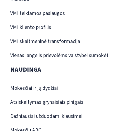
VMI teikiamos paslaugos
VMI kliento profilis
VMI skaitmeninė transformacija
Vienas langelis prievolėms valstybei sumokėti
NAUDINGA
Mokesčiai ir jų dydžiai
Atsiskaitymas grynaisiais pinigais
Dažniausiai užduodami klausimai
Mokesčių ABC