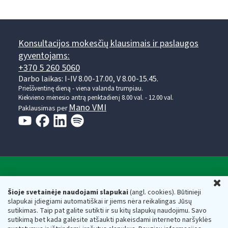
Konsultacijos mokesčių klausimais ir paslaugos
gyventojams:
+370 5 260 5060
Darbo laikas: I-IV 8.00-17.00, V 8.00-15.45.
Prieššventinę dieną - viena valanda trumpiau.
Kiekvieno mėnesio antrą penktadienį 8.00 val. - 12.00 val.
Mano VMI
Paklausimas per
Valstybinė mokesčių inspekcija prie Lietuvos
U
Respublikos finansų ministerijos
Šioje svetainėje naudojami slapukai
(angl. cookies). Būtinieji
slapukai įdiegiami automatiškai ir jiems nėra reikalingas Jūsų
Biudžetinė įstaiga. Juridinio asmens kodas — 188659752,
sutikimas. Taip pat galite sutikti ir su kitų slapukų naudojimu. Savo
adresas: Vasario 16-osios g. 14, 01107 Vilnius, Lietuva, el.paštas:
sutikimą bet kada galėsite atšaukti pakeisdami interneto naršyklės
vmi@vmi.lt
, E. pristatymo dėžutės adresas 188659752