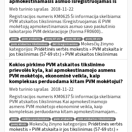
apmokestinamasis asmuo išregistruojamas iš
Web turinio sąrašas
2018-11-22
Registracijos numeris KM0625 Ši informacija skelbiama:
PVM atskaitos tikslinimas Išregistruojamas iš PVM
mokėtojų apmokestinamasis asmuo savo paskutinio
laikotarpio PVM deklaracijoje (forma FR0600)...
pvm
pvm atskaita
pvmį 67 str
pvmį 66 str
pvmį 69 str
Mokesčių žinyno
pvm atskaitos tikslinimas
dėl išregistravimo
kategorijos:
Pridėtinės vertės mokestis » PVM atskaita ir
jos tikslinimas (57-69 str.) » PVM atskaitos tikslinimas
Kokios pirkimo PVM atskaitos tikslinimo
prievolės kyla, kai apmokestinamojo asmens
PVM mokėtojo, ekonominė veikla, kaip
kompleksas perduodama kitam PVM mokėtojui?
Web turinio sąrašas
2018-11-22
Registracijos numeris KM0637 Ši informacija skelbiama:
PVM atskaitos tikslinimas Kai apmokestinamojo
asmens PVM mokėtojo ekonominė veikla, kaip
kompleksas perduodama kitam apmokestinamajam...
pvm
veiklos perdavimas
pvm atskaita
pvm atskaitos tikslinimas
Mokesčių žinyno kategorijos:
Pridėtinės vertės
pvmį 68 str
mokestis » PVM atskaita ir jos tikslinimas (57-69 str.) »