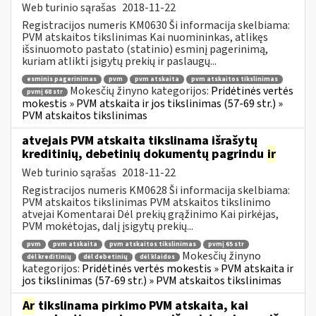
Web turinio sąrašas
2018-11-22
Registracijos numeris KM0630 Ši informacija skelbiama:
PVM atskaitos tikslinimas Kai nuomininkas, atlikęs
išsinuomoto pastato (statinio) esminį pagerinimą,
kuriam atlikti įsigytų prekių ir paslaugų...
esminis pagerinimas
pvm
pvm atskaita
pvm atskaitos tikslinimas
Mokesčių žinyno kategorijos:
Pridėtinės vertės
pvmį 68 str
mokestis » PVM atskaita ir jos tikslinimas (57-69 str.) »
PVM atskaitos tikslinimas
atvejais PVM atskaita tikslinama išrašytų
kreditinių, debetinių dokumentų pagrindu
ir
Web turinio sąrašas
2018-11-22
Registracijos numeris KM0628 Ši informacija skelbiama:
PVM atskaitos tikslinimas PVM atskaitos tikslinimo
atvejai Komentarai Dėl prekių grąžinimo Kai pirkėjas,
PVM mokėtojas, dalį įsigytų prekių...
pvm
pvm atskaita
pvm atskaitos tikslinimas
pvmį 65 str
Mokesčių žinyno
dėl kreditinių
dėl debetinių
dėl klaidos
kategorijos:
Pridėtinės vertės mokestis » PVM atskaita ir
jos tikslinimas (57-69 str.) » PVM atskaitos tikslinimas
Ar
tikslinama pirkimo PVM atskaita, kai