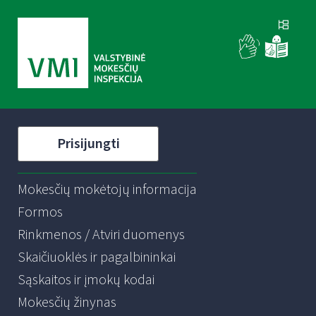
Prisijungti
Mokesčių mokėtojų informacija
Formos
Rinkmenos / Atviri duomenys
Skaičiuoklės ir pagalbininkai
Sąskaitos ir įmokų kodai
Mokesčių žinynas