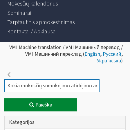
Mokesčių kalendorius
Seminarai
Tarptautinis apmokestinimas
Kontaktai / Apklausa
VMI Machine translation / VMI Машинный перевод /
VMI Машинний переклад (
English
,
Русский
,
Українська
)
Paieška
Kategorijos