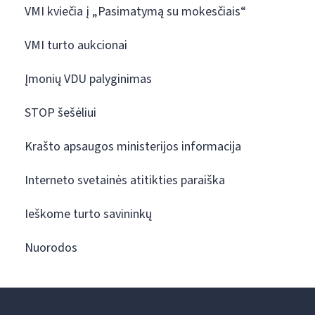
VMI kviečia į „Pasimatymą su mokesčiais“
VMI turto aukcionai
Įmonių VDU palyginimas
STOP šešėliui
Krašto apsaugos ministerijos informacija
Interneto svetainės atitikties paraiška
Ieškome turto savininkų
Nuorodos