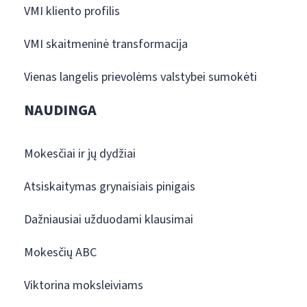
VMI kliento profilis
VMI skaitmeninė transformacija
Vienas langelis prievolėms valstybei sumokėti
NAUDINGA
Mokesčiai ir jų dydžiai
Atsiskaitymas grynaisiais pinigais
Dažniausiai užduodami klausimai
Mokesčių ABC
Viktorina moksleiviams