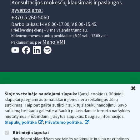
Konsultacijos mokesčių klausimais ir paslaugos
gyventojams:
+370 5 260 5060
Darbo laikas: I-IV 8.00-17.00, V 8.00-15.45.
Prieššventinę dieną - viena valanda trumpiau.
Kiekvieno mėnesio antrą penktadienį 8.00 val. - 12.00 val.
Mano VMI
Paklausimas per
Valstybinė mokesčių inspekcija prie Lietuvos
U
Respublikos finansų ministerijos
Šioje svetainėje naudojami slapukai
(angl. cookies). Būtinieji
slapukai įdiegiami automatiškai ir jiems nėra reikalingas Jūsų
Biudžetinė įstaiga. Juridinio asmens kodas — 188659752,
sutikimas. Taip pat galite sutikti ir su kitų slapukų naudojimu. Savo
adresas: Vasario 16-osios g. 14, 01107 Vilnius, Lietuva, el.paštas:
sutikimą bet kada galėsite atšaukti pakeisdami interneto naršyklės
vmi@vmi.lt
, E. pristatymo dėžutės adresas 188659752
nustatymus ir ištrindami įrašytus slapukus. Daugiau informacijos
Duomenys apie Valstybinę mokesčių inspekciją prie Lietuvos
Slapukų politika
;
Privatumo politika.
Respublikos finansų ministerijos kaupiami ir saugomi Juridinių
asmenų registre
Būtinieji slapukai
Naudojami sklandžiam svetainės veikimui ir įgalina pagrindines