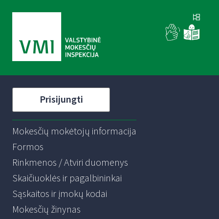
Prisijungti
Mokesčių mokėtojų informacija
Formos
Rinkmenos / Atviri duomenys
Skaičiuoklės ir pagalbininkai
Sąskaitos ir įmokų kodai
Mokesčių žinynas