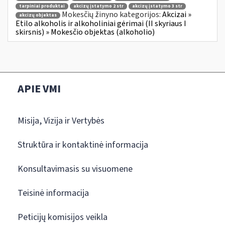
tarpiniai produktai
akcizų įstatymo 2 str
akcizų įstatymo 3 str
Mokesčių žinyno kategorijos:
Akcizai »
akcizų objektas
Etilo alkoholis ir alkoholiniai gėrimai (II skyriaus I
skirsnis) » Mokesčio objektas (alkoholio)
APIE VMI
Misija, Vizija ir Vertybės
Struktūra ir kontaktinė informacija
Konsultavimasis su visuomene
Teisinė informacija
Peticijų komisijos veikla