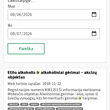
Laikotarpyje…
Nuo
Iki
Paieška
Etilo alkoholis
ir
alkoholiniai gėrimai – akcizų
objektas
Web turinio sąrašas
2018-11-22
Registracijos numeris KM1251 Ši informacija skelbiama:
Mokesčio objektas Alkoholiniai gėrimai - alus, vynas iš
šviežių vynuogių, kiti fermentuoti gėrimai
ir
tarpiniai...
akcizai
alus
vynas
akcizais apmokestinamos prekės
alkoholiniai gėrimai
etilo alkoholis
fermentuoti gėrimai