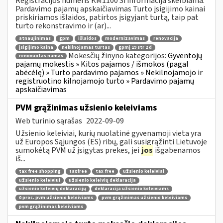
Registracijos numeris KM1100 Ši informacija skelbiama:
Pardavimo pajamų apskaičiavimas Turto įsigijimo kainai
priskiriamos išlaidos, patirtos įsigyjant turtą, taip pat
turto rekonstravimo ir (ar)...
atnaujinimas
gpm
išlaidos
modernizavimas
renovacija
įsigijimo kaina
nekilnojamas turtas
gpmį 19 str 2 d
Mokesčių žinyno kategorijos:
Gyventojų
renovuotas namas
pajamų mokestis » Kitos pajamos / išmokos (pagal
abėcėlę) » Turto pardavimo pajamos » Nekilnojamojo ir
registruotino kilnojamojo turto » Pardavimo pajamų
apskaičiavimas
PVM grąžinimas užsienio keleiviams
Web turinio sąrašas
2022-09-09
Užsienio keleiviai, kurių nuolatinė gyvenamoji vieta yra
už Europos Sąjungos (ES) ribų, gali susigrąžinti Lietuvoje
sumokėtą PVM už įsigytas prekes, jei
jos
išgabenamos
iš...
tax free shopping
taxfree
tax free
užsienio keleiviai
užsienio keleiviui
užsienio keleivių deklaracija
užsienio keleivių deklaracijų
deklaracija užsienio keleiviams
0 proc. pvm užsienio keleiviams
pvm grąžinimas užsienio keleiviams
pvm grąžinimas keleiviams