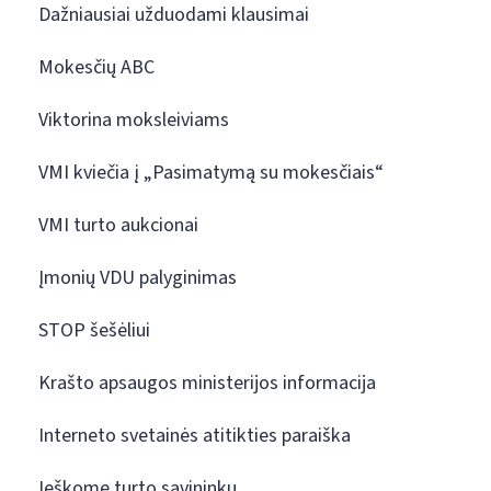
Dažniausiai užduodami klausimai
Mokesčių ABC
Viktorina moksleiviams
VMI kviečia į „Pasimatymą su mokesčiais“
VMI turto aukcionai
Įmonių VDU palyginimas
STOP šešėliui
Krašto apsaugos ministerijos informacija
Interneto svetainės atitikties paraiška
Ieškome turto savininkų