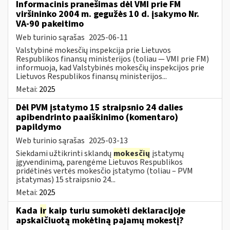
Informacinis pranešimas dėl VMI prie FM
viršininko 2004 m. gegužės 10 d. įsakymo Nr.
VA-90 pakeitimo
Web turinio sąrašas
2025-06-11
Valstybinė mokesčių inspekcija prie Lietuvos
Respublikos finansų ministerijos (toliau ― VMI prie FM)
informuoja, kad Valstybinės mokesčių inspekcijos prie
Lietuvos Respublikos finansų ministerijos...
Metai:
2025
Dėl PVM įstatymo 15 straipsnio 24 dalies
apibendrinto paaiškinimo (komentaro)
papildymo
Web turinio sąrašas
2025-03-13
Siekdami užtikrinti sklandų
mokesčių
įstatymų
įgyvendinimą, parengėme Lietuvos Respublikos
pridėtinės vertės mokesčio įstatymo (toliau – PVM
įstatymas) 15 straipsnio 24...
Metai:
2025
Kada
ir
kaip turiu sumokėti deklaracijoje
apskaičiuotą mokėtiną pajamų mokestį?