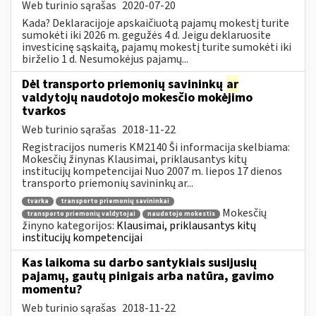
Web turinio sąrašas
2020-07-20
Kada? Deklaracijoje apskaičiuotą pajamų mokestį turite
sumokėti iki 2026 m. gegužės 4 d. Jeigu deklaruosite
investicinę sąskaitą, pajamų mokestį turite sumokėti iki
birželio 1 d. Nesumokėjus pajamų...
Dėl transporto priemonių savininkų
ar
valdytojų naudotojo mokesčio mokėjimo
tvarkos
Web turinio sąrašas
2018-11-22
Registracijos numeris KM2140 Ši informacija skelbiama:
Mokesčių žinynas Klausimai, priklausantys kitų
institucijų kompetencijai Nuo 2007 m. liepos 17 dienos
transporto priemonių savininkų ar...
tvarka
transporto priemonių savininkai
Mokesčių
transporto priemonių valdytojai
naudotojo mokestis
žinyno kategorijos:
Klausimai, priklausantys kitų
institucijų kompetencijai
Kas laikoma su darbo santykiais susijusių
pajamų, gautų pinigais arba natūra, gavimo
momentu?
Web turinio sąrašas
2018-11-22