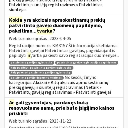
prekių gavėjų ir siuntėjų registravimas (Netaik »
Patvirtintų siuntėjų registravimas » Patvirtintas
siuntėjas
Kokia
yra akcizais apmokestinamų prekių
patvirtinto gavėjo duomenų papildymo,
pakeitimo...
tvarka
?
Web turinio sąrašas
2023-04-05
Registracijos numeris KM3157 Ši informacija skelbiama:
Patvirtinti gavėjai Patvirtintas gavėjas, pageidaujantis
papildyti
ir
/arba pakeisti savo registracijos duomenyse...
patvirtinto gavėjo registracija
patvirtinto gavėjo registracijos papildymas
kaip papildyti patvirtinto gavėjo registraciją
kaip pakeisti patvirtinto gavėjo registraciją
Mokesčių žinyno
patvirtinto gavėjo duomenų keitimas
kategorijos:
Akcizai » Kitų akcizais apmokestinamų
prekių gavėjų ir siuntėjų registravimas (Netaik »
Patvirtintų gavėjų registravimas » Patvirtinti gavėjai
Ar
gali gyventojas, pardavęs butą
renovuotame name, prie buto įsigijimo kainos
priskirti
Web turinio sąrašas
2023-11-22