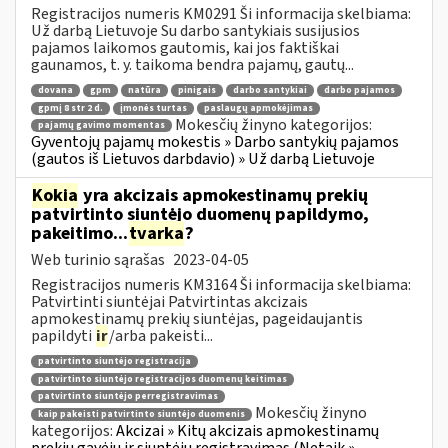
Registracijos numeris KM0291 Ši informacija skelbiama:
Už darbą Lietuvoje Su darbo santykiais susijusios
pajamos laikomos gautomis, kai jos faktiškai
gaunamos, t. y. taikoma bendra pajamų, gautų...
dovana
gpm
natūra
pinigais
darbo santykiai
darbo pajamos
gpmį 8 str 2 d.
įmonės turtas
paslaugų apmokėjimas
Mokesčių žinyno kategorijos:
pajamų gavimo momentas
Gyventojų pajamų mokestis » Darbo santykių pajamos
(gautos iš Lietuvos darbdavio) » Už darbą Lietuvoje
Kokia
yra akcizais apmokestinamų prekių
patvirtinto siuntėjo duomenų papildymo,
pakeitimo...
tvarka
?
Web turinio sąrašas
2023-04-05
Registracijos numeris KM3164 Ši informacija skelbiama:
Patvirtinti siuntėjai Patvirtintas akcizais
apmokestinamų prekių siuntėjas, pageidaujantis
papildyti
ir
/arba pakeisti...
patvirtinto siuntėjo registracija
patvirtinto siuntėjo registracijos duomenų keitimas
patvirtinto siuntėjo perregistravimas
Mokesčių žinyno
kaip pakeisti patvirtinto siuntėjo duomenis
kategorijos:
Akcizai » Kitų akcizais apmokestinamų