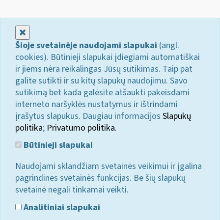
Uždaryti
Šioje svetainėje naudojami slapukai
(angl.
cookies). Būtinieji slapukai įdiegiami automatiškai
ir jiems nėra reikalingas Jūsų sutikimas. Taip pat
galite sutikti ir su kitų slapukų naudojimu. Savo
sutikimą bet kada galėsite atšaukti pakeisdami
interneto naršyklės nustatymus ir ištrindami
įrašytus slapukus. Daugiau informacijos
Slapukų
politika
;
Privatumo politika.
Būtinieji slapukai
Naudojami sklandžiam svetainės veikimui ir įgalina
pagrindines svetainės funkcijas. Be šių slapukų
svetainė negali tinkamai veikti.
Analitiniai slapukai