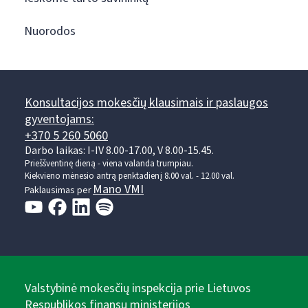
Nuorodos
Konsultacijos mokesčių klausimais ir paslaugos
gyventojams:
+370 5 260 5060
Darbo laikas: I-IV 8.00-17.00, V 8.00-15.45.
Prieššventinę dieną - viena valanda trumpiau.
Kiekvieno mėnesio antrą penktadienį 8.00 val. - 12.00 val.
Mano VMI
Paklausimas per
Valstybinė mokesčių inspekcija prie Lietuvos
Respublikos finansų ministerijos