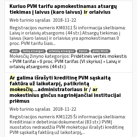
Kuriuo PVM tarifu apmokestinamas atsargų
tiekimas į laivus (karo laivus)
ir
orlaivius
Web turinio sąrašas
2018-11-22
Registracijos numeris KM0311 Ši informacija skelbiama:
Laivų ir orlaivių atsargoms (44 str.) Atsargų tiekimas į
laivus (karo laivus) ir orlaivius yra apmokestinamas 0
proc. PVM tarifu šiais...
pvm
laivų atsargos
orlaivių atsargos
0 proc
pvmį 44 str
Mokesčių žinyno kategorijos:
Pridėtinės vertės mokestis
» PVM tarifai » 0 proc. PVM tarifas (VI skyrius) » Laivų ir
orlaivių atsargoms (44 str.)
Ar
galima išrašyti kreditinę PVM sąskaitą
faktūrą už laikotarpį, patikrintą
mokesčių
...administratoriaus
ir
/
ar
mokestinius ginčus nagrinėjančiai institucijai
priėmus
Web turinio sąrašas
2018-11-22
Registracijos numeris KM1225 Ši informacija skelbiama:
Kreditiniai ir debetiniai dokumentai (83 str.) PVMĮ
nuostatos nedraudžia PVM mokėtojui išrašyti kreditinę
PVM sąskaitą faktūrą už laikotarpį,...