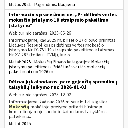
Metai:
2021
Pagrindinis:
Naujiena
Informacinis pranešimas dėl „Pridėtinės vertės
mokesčio įstatymo 19 straipsnio pakeitimo
įstatymo“
Web turinio sąrašas
2025-06-26
Informuojame, kad 2025 m. birželio 17 d. buvo priimtas
Lietuvos Respublikos pridėtinės vertės mokesčio
įstatymo Nr. IX-751 19 straipsnio pakeitimo įstatymas
Nr. XV-287 (toliau – PVMĮ), kurio...
Metai:
2025
Mokesčių žinyno kategorijos:
Mokesčių
įstatymų pakeitimai » Pridėtinės vertės mokesčių
pakeitimai nuo 2026 m.
Dėl naujų kainodaros įpareigojančių sprendimų
taisyklių taikymo nuo 2026-01-01
Web turinio sąrašas
2025-12-02
Informuojame, kad nuo 2026 m. sausio 1 d. įsigalios
Mokesčių
mokėtojo prašymo pritarti būsimojo
kontroliuojamojo sandorio kainodaros taisyklėms
pateikimo...
Metai:
2025