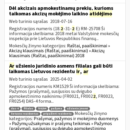
Dėl akcizais apmokestinamų prekių, kurioms
taikomas akcizų mokėjimo laikino
atidėjimo
Web turinio sąrašas
2018-07-16
Registracijos numeris (18.
2
-31-
2
E) RM-25708 Ši
informacija skelbiama: 2018 metai Valstybinė mokesčių
inspekcija prie Lietuvos Respublikos finansų...
Mokesčių žinyno kategorijos:
Raštai, paaiškinimai »
Akcizų klausimais (Raštai, paaiškinimai) » Akcizų
klausimais (Raštai, paaiškinimai) 2018
Ar
užsienio juridinio asmens filialas gali būti
laikomas Lietuvos rezidentu
ir
,
ar
Web turinio sąrašas
2025-04-02
Registracijos numeris KM1529 Ši informacija skelbiama:
Pažymos (prašymai), susijusios su dvigubo
apmokestinimo naikinimu (FR0021, FR002
2
, FR0023,
FR0254) DAS-4 forma...
das-4
filialas
fr0254
pažyma
užsienio įmonė
Mokesčių žinyno
lietuvos rezidentas
pripažinti rezidentu
kategorijos:
Prašymai, pažymos ir mokėjimo duomenys
» Pažymų užsakymas ir prašymų teikimas » Pažymos
(prašymai), susijusios su dvigubo apmokestinimo