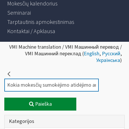
Mokesčių kalendorius
Seminarai
Tarptautinis apmokestinimas
Kontaktai / Apklausa
VMI Machine translation / VMI Машинный перевод /
VMI Машинний переклад (
English
,
Русский
,
Українська
)
Paieška
Kategorijos