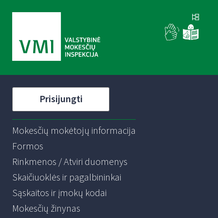
Prisijungti
Mokesčių mokėtojų informacija
Formos
Rinkmenos / Atviri duomenys
Skaičiuoklės ir pagalbininkai
Sąskaitos ir įmokų kodai
Mokesčių žinynas