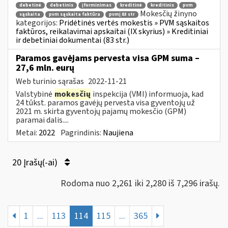
debetinė
debetinis
įforminimas
kreditinė
kreditinis
pvm
Mokesčių žinyno
sąskaita
pvm sąskaita faktūra
pvmį 83 str
kategorijos:
Pridėtinės vertės mokestis » PVM sąskaitos
faktūros, reikalavimai apskaitai (IX skyrius) » Kreditiniai
ir debetiniai dokumentai (83 str.)
Paramos gavėjams pervesta visa GPM suma –
27,6 mln. eurų
Web turinio sąrašas
2022-11-21
Valstybinė
mokesčių
inspekcija (VMI) informuoja, kad
24 tūkst. paramos gavėjų pervesta visa gyventojų už
2021 m. skirta gyventojų pajamų mokesčio (GPM)
paramai dalis....
Metai:
2022
Pagrindinis:
Naujiena
20 Įrašų(-ai)
Rodoma nuo 2,261 iki 2,280 iš 7,296 irašų.
1
...
113
114
115
...
365