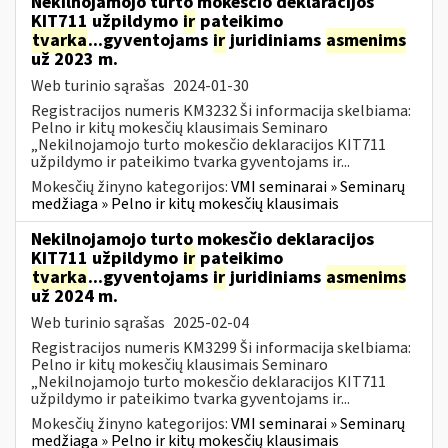
Nekilnojamojo turto mokesčio deklaracijos
KIT711 užpildymo
ir
pateikimo
tvarka
...gyventojams
ir
juridiniams
asmenims
už 2023 m.
Web turinio sąrašas
2024-01-30
Registracijos numeris KM3232 Ši informacija skelbiama:
Pelno ir kitų mokesčių klausimais Seminaro
„Nekilnojamojo turto mokesčio deklaracijos KIT711
užpildymo ir pateikimo tvarka gyventojams ir...
Mokesčių žinyno kategorijos:
VMI seminarai » Seminarų
medžiaga » Pelno ir kitų mokesčių klausimais
Nekilnojamojo turto mokesčio deklaracijos
KIT711 užpildymo
ir
pateikimo
tvarka
...gyventojams
ir
juridiniams
asmenims
už 2024 m.
Web turinio sąrašas
2025-02-04
Registracijos numeris KM3299 Ši informacija skelbiama:
Pelno ir kitų mokesčių klausimais Seminaro
„Nekilnojamojo turto mokesčio deklaracijos KIT711
užpildymo ir pateikimo tvarka gyventojams ir...
Mokesčių žinyno kategorijos:
VMI seminarai » Seminarų
medžiaga » Pelno ir kitų mokesčių klausimais