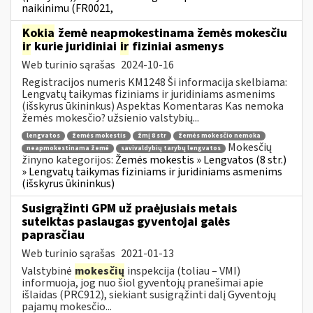
naikinimu (FR0021,
Kokia
žemė neapmokestinama žemės mokesčiu
ir
kurie juridiniai
ir
fiziniai asmenys
Web turinio sąrašas
2024-10-16
Registracijos numeris KM1248 Ši informacija skelbiama:
Lengvatų taikymas fiziniams ir juridiniams asmenims
(išskyrus ūkininkus) Aspektas Komentaras Kas nemoka
žemės mokesčio? užsienio valstybių...
lengvatos
žemės mokestis
žmį 8 str
žemės mokesčio nemoka
Mokesčių
neapmokestinama žemė
savivaldybių tarybų lengvatos
žinyno kategorijos:
Žemės mokestis » Lengvatos (8 str.)
» Lengvatų taikymas fiziniams ir juridiniams asmenims
(išskyrus ūkininkus)
Susigrąžinti GPM už praėjusiais metais
suteiktas paslaugas gyventojai galės
paprasčiau
Web turinio sąrašas
2021-01-13
Valstybinė
mokesčių
inspekcija (toliau – VMI)
informuoja, jog nuo šiol gyventojų pranešimai apie
išlaidas (PRC912), siekiant susigrąžinti dalį Gyventojų
pajamų mokesčio...