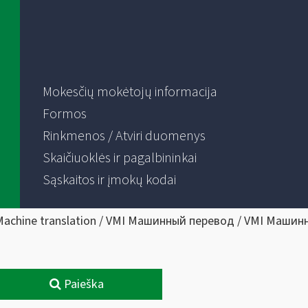
Mokesčių mokėtojų informacija
Formos
Rinkmenos / Atviri duomenys
Skaičiuoklės ir pagalbininkai
Sąskaitos ir įmokų kodai
Machine translation / VMI Машинный перевод / VMI Машин
Paieška