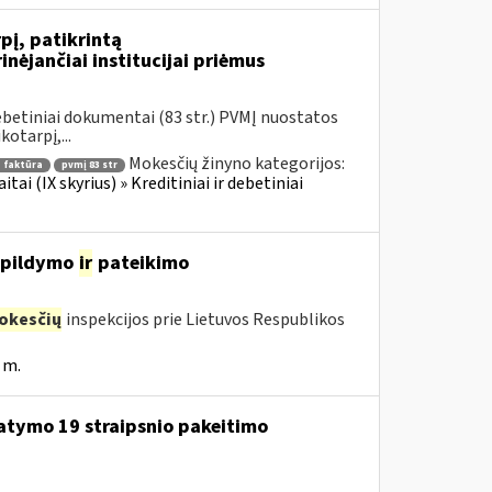
pį, patikrintą
nėjančiai institucijai priėmus
ebetiniai dokumentai (83 str.) PVMĮ nuostatos
otarpį,...
Mokesčių žinyno kategorijos:
 faktūra
pvmį 83 str
i (IX skyrius) » Kreditiniai ir debetiniai
, pildymo
ir
pateikimo
okesčių
inspekcijos prie Lietuvos Respublikos
 m.
tatymo 19 straipsnio pakeitimo