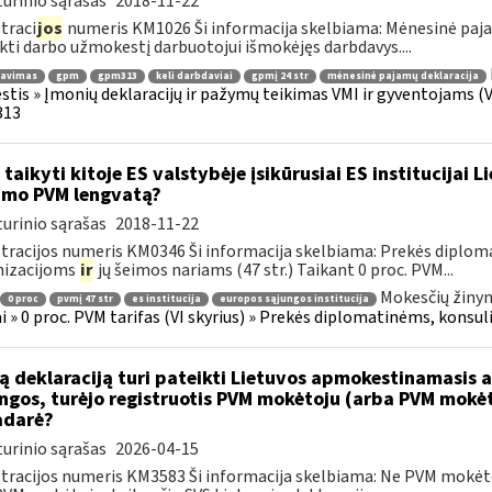
urinio sąrašas
2018-11-22
traci
jos
numeris KM1026 Ši informacija skelbiama: Mėnesinė paja
kti darbo užmokestį darbuotojui išmokėjęs darbdavys....
ravimas
gpm
gpm313
keli darbdaviai
gpmį 24 str
mėnesinė pajamų deklaracija
tis » Įmonių deklaracijų ir pažymų teikimas VMI ir gyventojams (V
13
 taikyti kitoje ES valstybėje įsikūrusiai ES institucijai 
imo PVM lengvatą?
urinio sąrašas
2018-11-22
tracijos numeris KM0346 Ši informacija skelbiama: Prekės diplom
nizacijoms
ir
jų šeimos nariams (47 str.) Taikant 0 proc. PVM...
Mokesčių žinyn
0 proc
pvmį 47 str
es institucija
europos sąjungos institucija
ai » 0 proc. PVM tarifas (VI skyrius) » Prekės diplomatinėms, konsul
ą deklaraciją turi pateikti Lietuvos apmokestinamasis as
ngos, turėjo registruotis PVM mokėtoju (arba PVM mokėto
adarė?
urinio sąrašas
2026-04-15
tracijos numeris KM3583 Ši informacija skelbiama: Ne PVM mokėt