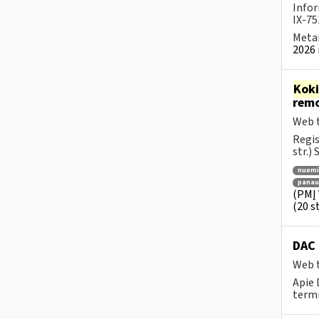
Infor
IX-75
Metai
2026 
Kok
rem
Web t
Regis
str.)
nuomi
panau
(PMĮ 
(20 st
DAC 
Web t
Apie 
term