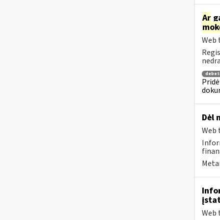
Ar
ga
mok
Web t
Regis
nedra
debet
Pridė
dokum
Dėl 
Web t
Infor
finan
Metai
Info
įsta
Web t