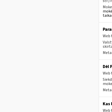
str.)
Mokes
mokėt
taika
Para
Web t
Valst
skirt
Metai
Dėl 
Web t
Siekd
mokes
Metai
Kas 
Web t