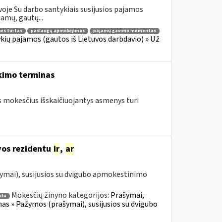
oje Su darbo santykiais susijusios pajamos
amų, gautų...
ės turtas
paslaugų apmokėjimas
pajamų gavimo momentas
ių pajamos (gautos iš Lietuvos darbdavio) » Už
kimo terminas
os mokesčius išskaičiuojantys asmenys turi
uvos rezidentu
ir
,
ar
ymai), susijusios su dvigubo apmokestinimo
Mokesčių žinyno kategorijos:
Prašymai,
ntu
 » Pažymos (prašymai), susijusios su dvigubo