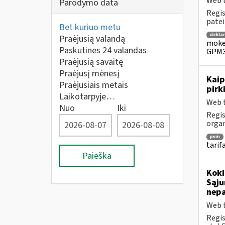
Web t
Parodymo data
Regis
patei
Bet kuriuo metu
dekla
Praėjusią valandą
mokes
Paskutines 24 valandas
GPM3
Praėjusią savaitę
Praėjusį mėnesį
Kaip
Praėjusiais metais
pirk
Laikotarpyje…
Web t
Nuo
Iki
Regis
orga
pvm
tarif
Paieška
Koki
Sąju
nep
Web t
Regis