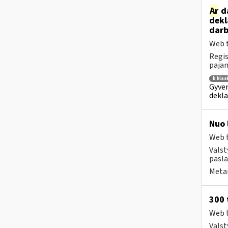
Ar
da
dekl
darb
Web t
Regis
pajam
b klas
Gyven
dekla
Nuo 
Web t
Valst
pasla
Metai
300 
Web t
Valst