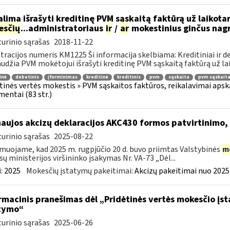
lima išrašyti kreditinę PVM sąskaitą faktūrą už laikotar
esčių
...administratoriaus
ir
/
ar
mokestinius ginčus nagri
urinio sąrašas
2018-11-22
tracijos numeris KM1225 Ši informacija skelbiama: Kreditiniai ir d
udžia PVM mokėtojui išrašyti kreditinę PVM sąskaitą faktūrą už laik
inė
debetinis
įforminimas
kreditinė
kreditinis
pvm
sąskaita
pvm sąskaita
tinės vertės mokestis » PVM sąskaitos faktūros, reikalavimai apskaita
entai (83 str.)
naujos akcizų deklaracijos AKC430 formos patvirtinimo
urinio sąrašas
2025-08-22
muojame, kad 2025 m. rugpjūčio 20 d. buvo priimtas Valstybinės
m
sų ministerijos viršininko įsakymas Nr. VA-73 „Dėl...
:
2025
Mokesčių įstatymų pakeitimai:
Akcizų pakeitimai nuo 2025
rmacinis pranešimas dėl „Pridėtinės vertės mokesčio įs
tymo“
urinio sąrašas
2025-06-26