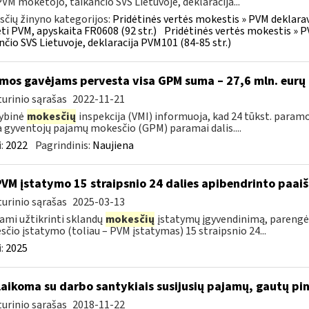
 PVM mokėtojo, taikančio SVS Lietuvoje, deklaracija...
čių žinyno kategorijos:
Pridėtinės vertės mokestis » PVM deklara
i PVM, apyskaita FR0608 (92 str.)
Pridėtinės vertės mokestis » P
nčio SVS Lietuvoje, deklaracija PVM101 (84-85 str.)
mos gavėjams pervesta visa GPM suma – 27,6 mln. eurų
urinio sąrašas
2022-11-21
ybinė
mokesčių
inspekcija (VMI) informuoja, kad 24 tūkst. paramo
a gyventojų pajamų mokesčio (GPM) paramai dalis....
:
2022
Pagrindinis:
Naujiena
PVM įstatymo 15 straipsnio 24 dalies apibendrinto paa
urinio sąrašas
2025-03-13
ami užtikrinti sklandų
mokesčių
įstatymų įgyvendinimą, parengė
čio įstatymo (toliau – PVM įstatymas) 15 straipsnio 24...
:
2025
laikoma su darbo santykiais susijusių pajamų, gautų p
urinio sąrašas
2018-11-22