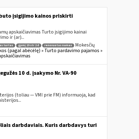
to įsigijimo kainos priskirti
mų apskaičiavimas Turto įsigijimo kainai
mo ir (ar)...
Mokesčių
as turtas
gpmį 19 str 2 d
renovuotas namas
os (pagal abėcėlę) » Turto pardavimo pajamos »
apskaičiavimas
gegužės 10 d. įsakymo Nr. VA-90
erijos (toliau ― VMI prie FM) informuoja, kad
sterijos...
liais darbdaviais. Kuris darbdavys turi