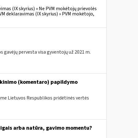
vimas (IX skyrius) » Ne PVM mokėtojų prievolės
VM deklaravimas (IX skyrius) » PVM mokėtojo,
s gavėjų pervesta visa gyventojų už 2021 m.
iškinimo (komentaro) papildymo
me Lietuvos Respublikos pridėtinės vertės
inigais arba natūra, gavimo momentu?