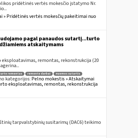
likos pridėtinės vertės mokesčio įstatymo Nr.
o...
i » Pridėtinės vertės mokesčių pakeitimai nuo
udojamo pagal panaudos sutartį...turto
leidžiamiems atskaitymams
to eksploatavimas, remontas, rekonstrukcija (20
agerina...
turto remontas
remonto darbai
nuomos sutartis
no kategorijos:
Pelno mokestis » Atskaitymai
 turto eksploatavimas, remontas, rekonstrukcija
štinių tarpvalstybinių susitarimų (DAC6) teikimo