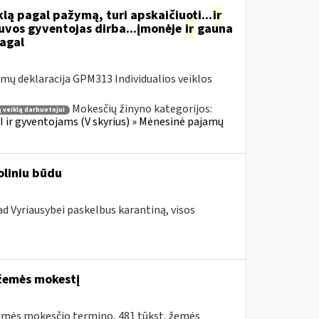
ą pagal pažymą, turi apskaičiuoti...
ir
tuvos gyventojas dirba...įmonėje
ir
gauna
pagal
ų deklaracija GPM313 Individualios veiklos
Mokesčių žinyno kategorijos:
 veiklą darbuotojui
 ir gyventojams (V skyrius) » Mėnesinė pajamų
oliniu būdu
d Vyriausybei paskelbus karantiną, visos
 žemės mokestį
 žemės mokesčio termino, 481 tūkst. žemės