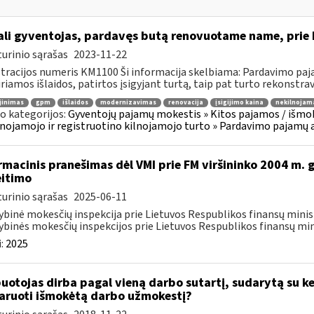
li gyventojas, pardavęs butą renovuotame name, prie bu
urinio sąrašas
2023-11-22
tracijos numeris KM1100 Ši informacija skelbiama: Pardavimo paja
iriamos išlaidos, patirtos įsigyjant turtą, taip pat turto rekonstravi
jinimas
gpm
išlaidos
modernizavimas
renovacija
įsigijimo kaina
nekilnojam
o kategorijos:
Gyventojų pajamų mokestis » Kitos pajamos / išmok
nojamojo ir registruotino kilnojamojo turto » Pardavimo pajamų 
rmacinis pranešimas dėl VMI prie FM viršininko 2004 m. 
itimo
urinio sąrašas
2025-06-11
ybinė mokesčių inspekcija prie Lietuvos Respublikos finansų minist
ybinės mokesčių inspekcijos prie Lietuvos Respublikos finansų mini
:
2025
uotojas dirba pagal vieną darbo sutartį, sudarytą su ke
aruoti išmokėtą darbo užmokestį?