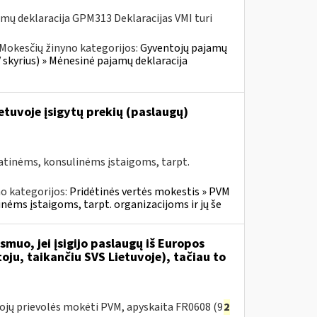
mų deklaracija GPM313 Deklaracijas VMI turi
Mokesčių žinyno kategorijos:
Gyventojų pajamų
 skyrius) » Mėnesinė pajamų deklaracija
Lietuvoje įsigytų prekių (paslaugų)
atinėms, konsulinėms įstaigoms, tarpt.
o kategorijos:
Pridėtinės vertės mokestis » PVM
inėms įstaigoms, tarpt. organizacijoms ir jų še
muo, jei įsigijo paslaugų iš Europos
ju, taikančiu SVS Lietuvoje), tačiau to
ojų prievolės mokėti PVM, apyskaita FR0608 (9
2