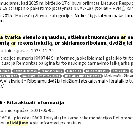
muojame, kad 2025 m. birželio 17 d. buvo priimtas Lietuvos Respub
1 19 straipsnio pakeitimo įstatymas Nr. XV-287 (toliau – PVMĮ), kuri
:
2025
Mokesčių žinyno kategorijos:
Mokesčių įstatymų pakeitima
m.
ia
tvarka
vieneto sąnaudos, atliekant nuomojamo
ar
na
ontą
ar
rekonstrukciją, priskiriamos ribojamų dydžių 
urinio sąrašas
2023-11-29
tracijos numeris KM0744 Ši informacija skelbiama: Ilgalaikio tur
 Situacija Remontas pailgina turto naudingo tarnavimo laiką arba p
ninkas
rekonstravimas
rekonstrukcija
remontas
pelno mokestis
pmį 20 str.
Mokesčių žiny
dos sutartis
naudingo tarnavimo laikas
ilgalaikio turto remontas
V, VI skyriai) » Ribojamų dydžių leidžiami atskaitymai » Ilgalaikio
r.)
6 - Kita aktuali informacija
urinio sąrašas
2021-06-02
DAC 6 - glaustai DAC6 Taisyklių taikymo rekomendacijos Dėl prane
inų
atidėjimo
Apie informacijos mainus