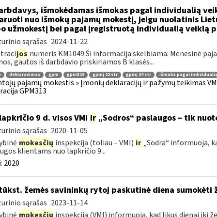
rbdavys, išmokėdamas išmokas pagal individualią veikl
aruoti nuo išmokų pajamų mokestį, jeigu nuolatinis Lie
o užmokestį bei pagal įregistruotą individualią veiklą 
urinio sąrašas
2024-11-22
traci
jos
numeris KM1049 Ši informacija skelbiama: Mėnesinė pajam
os, gautos iš darbdavio priskiriamos B klasės...
ė
deklaravimas
gpm
gpm313
gpmį 22 str
gpmį 24 str
išmoka pagal individualią
tojų pajamų mokestis » Įmonių deklaracijų ir pažymų teikimas VMI
racija GPM313
lapkričio 9 d. visos VMI
ir
„Sodros“ paslaugos – tik nuot
urinio sąrašas
2020-11-05
ybinė
mokesčių
inspekcija (toliau – VMI)
ir
„Sodra“ informuoja, ka
ugos klientams nuo lapkričio 9...
:
2020
tūkst. žemės savininkų rytoj paskutinė diena sumokėti
urinio sąrašas
2023-11-14
ybinė
mokesčių
inspekcija (VMI) informuoja, kad likus dienai iki