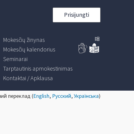
Prisijungti
Mokesčių žinynas
Mokesčių kalendorius
Seminarai
Tarptautinis apmokestinimas
Kontaktai / Apklausa
ний переклад (
English
,
Русский
,
Українська
)