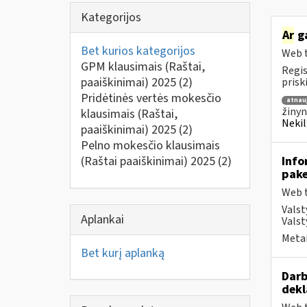
Kategorijos
Ar
ga
Bet kurios kategorijos
Web t
GPM klausimais (Raštai,
Regis
paaiškinimai) 2025
(2)
prisk
Pridėtinės vertės mokesčio
atnau
žinyn
klausimais (Raštai,
Nekil
paaiškinimai) 2025
(2)
Pelno mokesčio klausimais
(Raštai paaiškinimai) 2025
(2)
Info
pake
Web t
Valst
Aplankai
Valst
Metai
Bet kurį aplanką
Darb
dekl