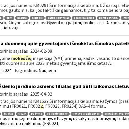
tracijos numeris KM0291 Ši informacija skelbiama: Už darbą Lietuv
mos gautomis, kai jos faktiškai gaunamos, t. y. taikoma bendra paj
a
gpm
natūra
pinigais
darbo santykiai
darbo pajamos
gpmį 8 str 2 d.
įmon
čių žinyno kategorijos:
Gyventojų pajamų mokestis » Darbo santyk
 Lietuvoje
ja duomenų apie gyventojams išmokėtas išmokas patei
urinio sąrašas
2024-02-08
ybinė
mokesčių
inspekcija (VMI) primena, kad iki vasario 15 dien
kti duomenis apie 2023 metais gyventojams išmokėtas A...
:
2024
Pagrindinis:
Naujiena
sienio juridinio asmens filialas gali būti laikomas Liet
urinio sąrašas
2025-04-02
tracijos numeris KM1529 Ši informacija skelbiama: Pažymos (praš
nimu (FR0021, FR002
2
, FR0023, FR0254) DAS-4 forma...
filialas
fr0254
pažyma
užsienio įmonė
lietuvos rezidentas
pripažinti rezide
os ir mokėjimo duomenys » Pažymų užsakymas ir prašymų teikimas
kestinimo naikinimu (FR0021,