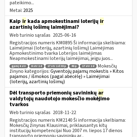
pateikimo...
Metai:
2025
Kaip
ir
kada apmokestinami loterijų
ir
azartinių lošimų laimėjimai?
Web turinio sąrašas
2025-06-16
Registracijos numeris KM0895 Ši informacija skelbiama:
Laimėjimai (loterijų, azartinių lošimų) Laimėjimas
Apmokestinimo tvarka Loterijos laimėjimas
Neapmokestinami loterijų laimėjimai, jeigu juos...
Mokesčių
gpmį 6 str
8 str 1 d
17 str 1 d 38 p
40 p
17 str 2 d
žinyno kategorijos:
Gyventojų pajamų mokestis » Kitos
pajamos / išmokos (pagal abėcėlę) » Laimėjimai
(loterijų, azartinių lošimų)
Dėl transporto priemonių savininkų
ar
valdytojų naudotojo mokesčio mokėjimo
tvarkos
Web turinio sąrašas
2018-11-22
Registracijos numeris KM2140 Ši informacija skelbiama:
Mokesčių žinynas Klausimai, priklausantys kitų
institucijų kompetencijai Nuo 2007 m. liepos 17 dienos
transporto priemonių savininkų ar...