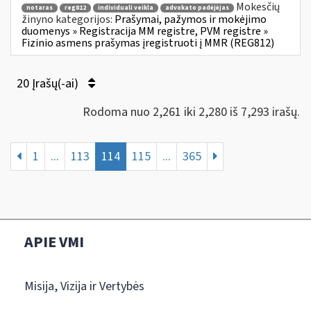
Mokesčių
notaras
reg812
individuali veikla
advokato padėjėjas
žinyno kategorijos:
Prašymai, pažymos ir mokėjimo
duomenys » Registracija MM registre, PVM registre »
Fizinio asmens prašymas įregistruoti į MMR (REG812)
20 Įrašų(-ai)
Rodoma nuo 2,261 iki 2,280 iš 7,293 irašų.
1
...
113
114
115
...
365
APIE VMI
Misija, Vizija ir Vertybės