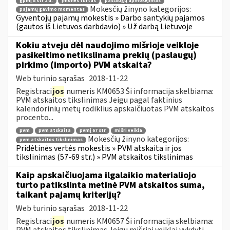
gpmį 8 str 2 d.
įmonės turtas
paslaugų apmokėjimas
Mokesčių žinyno kategorijos:
pajamų gavimo momentas
Gyventojų pajamų mokestis » Darbo santykių pajamos
(gautos iš Lietuvos darbdavio) » Už darbą Lietuvoje
Kokiu atveju dėl naudojimo mišrioje veikloje
pasikeitimo netikslinama prekių (paslaugų)
pirkimo (importo) PVM atskaita?
Web turinio sąrašas
2018-11-22
Registraci
jos
numeris KM0653 Ši informacija skelbiama:
PVM atskaitos tikslinimas Jeigu pagal faktinius
kalendorinių metų rodiklius apskaičiuotas PVM atskaitos
procento...
pvm
pvm atskaita
pvmį 67 str
mišri veikla
Mokesčių žinyno kategorijos:
pvm atskaitos tikslinimas
Pridėtinės vertės mokestis » PVM atskaita ir jos
tikslinimas (57-69 str.) » PVM atskaitos tikslinimas
Kaip apskaičiuojama ilgalaikio materialiojo
turto patikslinta metinė PVM atskaitos suma,
taikant pajamų kriterijų?
Web turinio sąrašas
2018-11-22
Registraci
jos
numeris KM0657 Ši informacija skelbiama:
PVM atskaitos tikslinimas Jeigu mišriai veiklai vykdyti