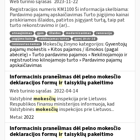
Web turinio sąrašas
2023-11-22
Registracijos numeris KM1100 Ši informacija skelbiama:
Pardavimo pajamų apskaičiavimas Turto įsigijimo kainai
priskiriamos išlaidos, patirtos įsigyjant turtą, taip pat
turto rekonstravimo ir (ar)...
atnaujinimas
gpm
išlaidos
modernizavimas
renovacija
įsigijimo kaina
nekilnojamas turtas
gpmį 19 str 2 d
Mokesčių žinyno kategorijos:
Gyventojų
renovuotas namas
pajamų mokestis » Kitos pajamos / išmokos (pagal
abėcėlę) » Turto pardavimo pajamos » Nekilnojamojo ir
registruotino kilnojamojo turto » Pardavimo pajamų
apskaičiavimas
Informacinis pranešimas dėl pelno mokesčio
deklaracijos formų
ir
taisyklių pakeitimo
Web turinio sąrašas
2022-04-14
Valstybinė
mokesčių
inspekcija prie Lietuvos
Respublikos finansų ministerijos informuoja, kad
Valstybinės
mokesčių
inspekcijos prie Lietuvos...
Metai:
2022
Informacinis pranešimas dėl pelno mokesčio
deklaracijos formų
ir
taisyklių pakeitimo