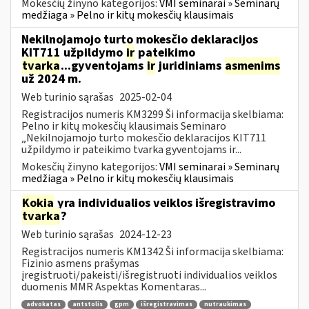
Mokesčių žinyno kategorijos:
VMI seminarai » Seminarų
medžiaga » Pelno ir kitų mokesčių klausimais
Nekilnojamojo turto mokesčio deklaracijos
KIT711 užpildymo
ir
pateikimo
tvarka
...gyventojams
ir
juridiniams
asmenims
už 2024 m.
Web turinio sąrašas
2025-02-04
Registracijos numeris KM3299 Ši informacija skelbiama:
Pelno ir kitų mokesčių klausimais Seminaro
„Nekilnojamojo turto mokesčio deklaracijos KIT711
užpildymo ir pateikimo tvarka gyventojams ir...
Mokesčių žinyno kategorijos:
VMI seminarai » Seminarų
medžiaga » Pelno ir kitų mokesčių klausimais
Kokia
yra individualios veiklos išregistravimo
tvarka
?
Web turinio sąrašas
2024-12-23
Registracijos numeris KM1342 Ši informacija skelbiama:
Fizinio asmens prašymas
įregistruoti/pakeisti/išregistruoti individualios veiklos
duomenis MMR Aspektas Komentaras...
advokatas
antstolis
gpm
išregistravimas
nutraukimas