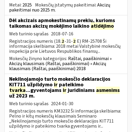
Metai:
2025
Mokesčių įstatymų pakeitimai:
Akcizų
pakeitimai nuo 2025 m.
Dėl akcizais apmokestinamų prekių, kurioms
taikomas akcizų mokėjimo laikino
atidėjimo
Web turinio sąrašas
2018-07-16
Registracijos numeris (18.
2
-31-
2
E) RM-25708 Ši
informacija skelbiama: 2018 metai Valstybinė mokesčių
inspekcija prie Lietuvos Respublikos finansų...
Mokesčių žinyno kategorijos:
Raštai, paaiškinimai »
Akcizų klausimais (Raštai, paaiškinimai) » Akcizų
klausimais (Raštai, paaiškinimai) 2018
Nekilnojamojo turto mokesčio deklaracijos
KIT711 užpildymo
ir
pateikimo
tvarka
...gyventojams
ir
juridiniams
asmenims
už 2023 m.
Web turinio sąrašas
2024-01-30
Registracijos numeris KM3232 Ši informacija skelbiama:
Pelno ir kitų mokesčių klausimais Seminaro
„Nekilnojamojo turto mokesčio deklaracijos KIT711
užpildymo ir pateikimo tvarka gyventojams ir...