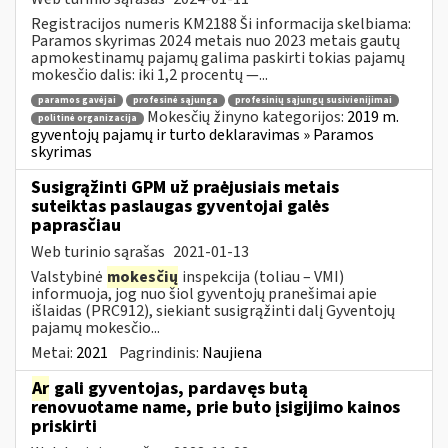
Registracijos numeris KM2188 Ši informacija skelbiama:
Paramos skyrimas 2024 metais nuo 2023 metais gautų
apmokestinamų pajamų galima paskirti tokias pajamų
mokesčio dalis: iki 1,2 procentų —...
paramos gavėjai
profesinė sąjunga
profesinių sąjungų susivienijimai
Mokesčių žinyno kategorijos:
2019 m.
politinė organizacija
gyventojų pajamų ir turto deklaravimas » Paramos
skyrimas
Susigrąžinti GPM už praėjusiais metais
suteiktas paslaugas gyventojai galės
paprasčiau
Web turinio sąrašas
2021-01-13
Valstybinė
mokesčių
inspekcija (toliau – VMI)
informuoja, jog nuo šiol gyventojų pranešimai apie
išlaidas (PRC912), siekiant susigrąžinti dalį Gyventojų
pajamų mokesčio...
Metai:
2021
Pagrindinis:
Naujiena
Ar
gali gyventojas, pardavęs butą
renovuotame name, prie buto įsigijimo kainos
priskirti