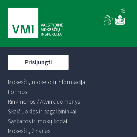
Prisijungti
Mokesčių mokėtojų informacija
Formos
Rinkmenos / Atviri duomenys
Skaičiuoklės ir pagalbininkai
Sąskaitos ir įmokų kodai
Mokesčių žinynas