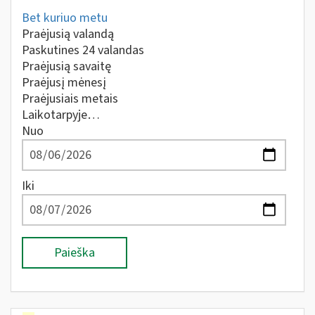
Bet kuriuo metu
Praėjusią valandą
Paskutines 24 valandas
Praėjusią savaitę
Praėjusį mėnesį
Praėjusiais metais
Laikotarpyje…
Nuo
Iki
Paieška