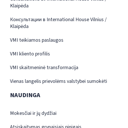
Klaipėda
Консультации в International House Vilnius /
Klaipėda
VMI teikiamos paslaugos
VMI kliento profilis
VMI skaitmeninė transformacija
Vienas langelis prievolėms valstybei sumokėti
NAUDINGA
Mokesčiai ir jų dydžiai
Atsiskaitymas grynaisiais pinigais