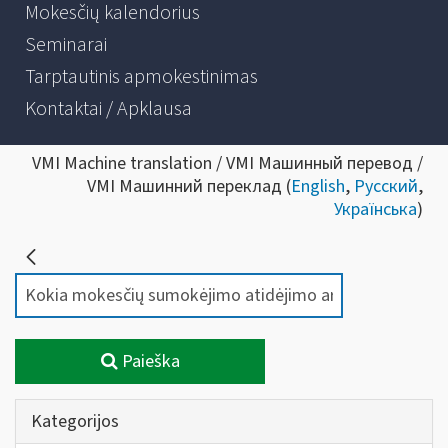
Mokesčių kalendorius
Seminarai
Tarptautinis apmokestinimas
Kontaktai / Apklausa
VMI Machine translation / VMI Машинный перевод /
VMI Машинний переклад (
English
,
Русский
,
Українська
)
Paieška
Kategorijos