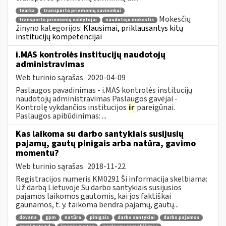
tvarka
transporto priemonių savininkai
Mokesčių
transporto priemonių valdytojai
naudotojo mokestis
žinyno kategorijos:
Klausimai, priklausantys kitų
institucijų kompetencijai
i.MAS kontrolės institucijų naudotojų
administravimas
Web turinio sąrašas
2020-04-09
Paslaugos pavadinimas - i.MAS kontrolės institucijų
naudotojų administravimas Paslaugos gavėjai -
Kontrolę vykdančios institucijos
ir
pareigūnai.
Paslaugos apibūdinimas: ...
Kas laikoma su darbo santykiais susijusių
pajamų, gautų pinigais arba natūra, gavimo
momentu?
Web turinio sąrašas
2018-11-22
Registracijos numeris KM0291 Ši informacija skelbiama:
Už darbą Lietuvoje Su darbo santykiais susijusios
pajamos laikomos gautomis, kai jos faktiškai
gaunamos, t. y. taikoma bendra pajamų, gautų...
dovana
gpm
natūra
pinigais
darbo santykiai
darbo pajamos