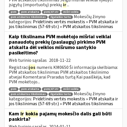
įsigytų (importuotų) prekių
ir
...
pvm
pvm atskaita
pvmį 67 str
mišri veikla
Mokesčių žinyno
pvm atskaitos tikslinimas
ilgalaikio turto
kategorijos:
Pridėtinės vertės mokestis » PVM atskaita ir
jos tikslinimas (57-69 str.) » PVM atskaitos tikslinimas
Kaip tikslinama PVM mokėtojo mišriai veiklai
panaudotų prekių (paslaugų) pirkimo PVM
atskaita dėl veiklos mišrumo santykio
pasikeitimo?
Web turinio sąrašas
2018-11-22
Registraci
jos
numeris KM0650 Ši informacija skelbiama:
PVM atskaitos tikslinimas PVM atskaitos tikslinimo
atvejai Komentarai Praradus turtą Kai paaiškėja, kad
PVM mokėtojo...
pvm
pvm atskaita
pvmį 67 str
mišri veikla
Mokesčių žinyno
pvm atskaitos tikslinimas
ilgalaikio turto
kategorijos:
Pridėtinės vertės mokestis » PVM atskaita ir
jos tikslinimas (57-69 str.) » PVM atskaitos tikslinimas
Kam
ir
kokia
pajamų mokesčio dalis gali būti
paskirta?
Web turinio sąrašas
2024-01-11