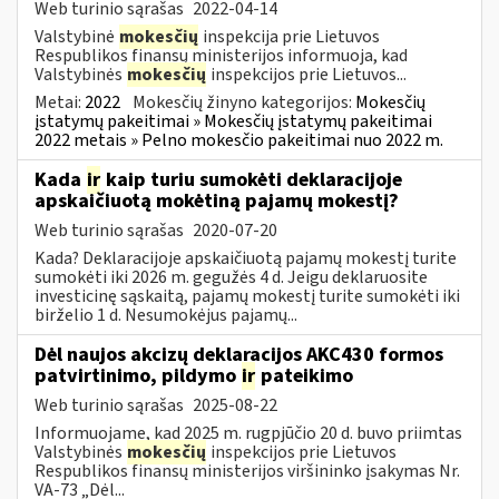
Web turinio sąrašas
2022-04-14
Valstybinė
mokesčių
inspekcija prie Lietuvos
Respublikos finansų ministerijos informuoja, kad
Valstybinės
mokesčių
inspekcijos prie Lietuvos...
Metai:
2022
Mokesčių žinyno kategorijos:
Mokesčių
įstatymų pakeitimai » Mokesčių įstatymų pakeitimai
2022 metais » Pelno mokesčio pakeitimai nuo 2022 m.
Kada
ir
kaip turiu sumokėti deklaracijoje
apskaičiuotą mokėtiną pajamų mokestį?
Web turinio sąrašas
2020-07-20
Kada? Deklaracijoje apskaičiuotą pajamų mokestį turite
sumokėti iki 2026 m. gegužės 4 d. Jeigu deklaruosite
investicinę sąskaitą, pajamų mokestį turite sumokėti iki
birželio 1 d. Nesumokėjus pajamų...
Dėl naujos akcizų deklaracijos AKC430 formos
patvirtinimo, pildymo
ir
pateikimo
Web turinio sąrašas
2025-08-22
Informuojame, kad 2025 m. rugpjūčio 20 d. buvo priimtas
Valstybinės
mokesčių
inspekcijos prie Lietuvos
Respublikos finansų ministerijos viršininko įsakymas Nr.
VA-73 „Dėl...