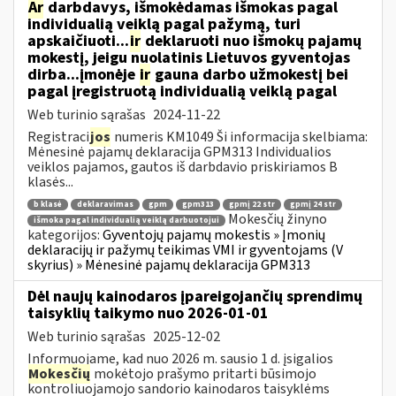
Ar
darbdavys, išmokėdamas išmokas pagal
individualią veiklą pagal pažymą, turi
apskaičiuoti...
ir
deklaruoti nuo išmokų pajamų
mokestį, jeigu nuolatinis Lietuvos gyventojas
dirba...įmonėje
ir
gauna darbo užmokestį bei
pagal įregistruotą individualią veiklą pagal
Web turinio sąrašas
2024-11-22
Registraci
jos
numeris KM1049 Ši informacija skelbiama:
Mėnesinė pajamų deklaracija GPM313 Individualios
veiklos pajamos, gautos iš darbdavio priskiriamos B
klasės...
b klasė
deklaravimas
gpm
gpm313
gpmį 22 str
gpmį 24 str
Mokesčių žinyno
išmoka pagal individualią veiklą darbuotojui
kategorijos:
Gyventojų pajamų mokestis » Įmonių
deklaracijų ir pažymų teikimas VMI ir gyventojams (V
skyrius) » Mėnesinė pajamų deklaracija GPM313
Dėl naujų kainodaros įpareigojančių sprendimų
taisyklių taikymo nuo 2026-01-01
Web turinio sąrašas
2025-12-02
Informuojame, kad nuo 2026 m. sausio 1 d. įsigalios
Mokesčių
mokėtojo prašymo pritarti būsimojo
kontroliuojamojo sandorio kainodaros taisyklėms