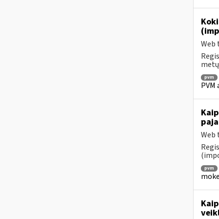
Koki
(imp
Web t
Regis
metų 
pvm
PVM a
Kaip
paja
Web t
Regis
(impo
pvm
mokes
Kaip
veik