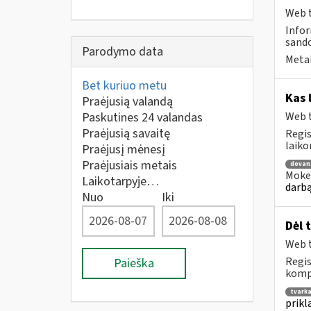
Web t
Infor
sando
Parodymo data
Metai
Bet kuriuo metu
Kas 
Praėjusią valandą
Paskutines 24 valandas
Web t
Praėjusią savaitę
Regis
laiko
Praėjusį mėnesį
Praėjusiais metais
dovan
Mokes
Laikotarpyje…
darbą
Nuo
Iki
Dėl 
Web t
Regis
Paieška
kompe
tvark
prikl