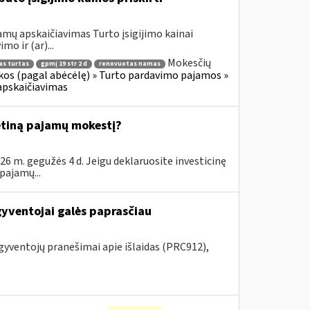
mų apskaičiavimas Turto įsigijimo kainai
mo ir (ar)...
Mokesčių
as turtas
gpmį 19 str 2 d
renovuotas namas
os (pagal abėcėlę) » Turto pardavimo pajamos »
apskaičiavimas
ėtiną pajamų mokestį?
6 m. gegužės 4 d. Jeigu deklaruosite investicinę
pajamų...
gyventojai galės paprasčiau
 gyventojų pranešimai apie išlaidas (PRC912),