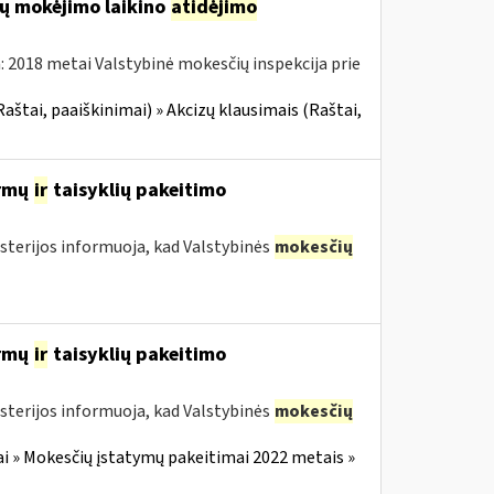
zų mokėjimo laikino
atidėjimo
 2018 metai Valstybinė mokesčių inspekcija prie
Raštai, paaiškinimai) » Akcizų klausimais (Raštai,
ormų
ir
taisyklių pakeitimo
sterijos informuoja, kad Valstybinės
mokesčių
ormų
ir
taisyklių pakeitimo
sterijos informuoja, kad Valstybinės
mokesčių
i » Mokesčių įstatymų pakeitimai 2022 metais »