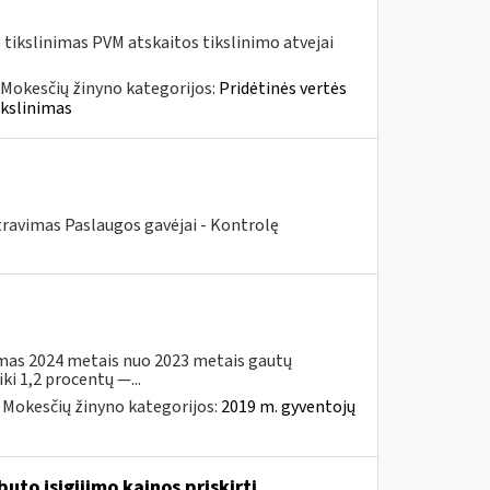
tikslinimas PVM atskaitos tikslinimo atvejai
Mokesčių žinyno kategorijos:
Pridėtinės vertės
ikslinimas
travimas Paslaugos gavėjai - Kontrolę
imas 2024 metais nuo 2023 metais gautų
i 1,2 procentų —...
Mokesčių žinyno kategorijos:
2019 m. gyventojų
to įsigijimo kainos priskirti