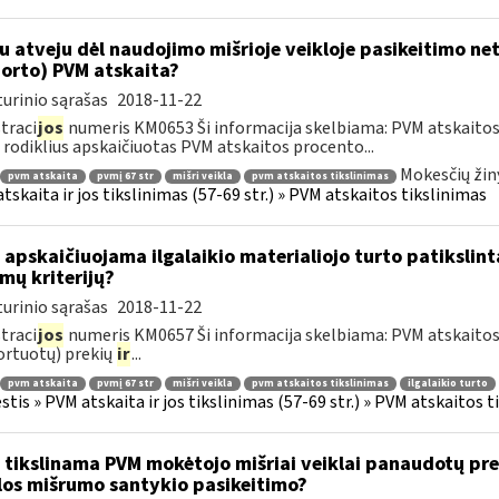
u atveju dėl naudojimo mišrioje veikloje pasikeitimo ne
orto) PVM atskaita?
urinio sąrašas
2018-11-22
traci
jos
numeris KM0653 Ši informacija skelbiama: PVM atskaitos 
rodiklius apskaičiuotas PVM atskaitos procento...
Mokesčių žin
pvm atskaita
pvmį 67 str
mišri veikla
pvm atskaitos tikslinimas
tskaita ir jos tikslinimas (57-69 str.) » PVM atskaitos tikslinimas
 apskaičiuojama ilgalaikio materialiojo turto patikslin
mų kriterijų?
urinio sąrašas
2018-11-22
traci
jos
numeris KM0657 Ši informacija skelbiama: PVM atskaitos ti
rtuotų) prekių
ir
...
pvm atskaita
pvmį 67 str
mišri veikla
pvm atskaitos tikslinimas
ilgalaikio turto
tis » PVM atskaita ir jos tikslinimas (57-69 str.) » PVM atskaitos t
 tikslinama PVM mokėtojo mišriai veiklai panaudotų pre
los mišrumo santykio pasikeitimo?