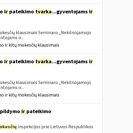
mo
ir
pateikimo
tvarka
...gyventojams
ir
 mokesčių klausimais Seminaro „Nekilnojamojo
tojams ir...
o ir kitų mokesčių klausimais
mo
ir
pateikimo
tvarka
...gyventojams
ir
 mokesčių klausimais Seminaro „Nekilnojamojo
tojams ir...
o ir kitų mokesčių klausimais
, pildymo
ir
pateikimo
okesčių
inspekcijos prie Lietuvos Respublikos