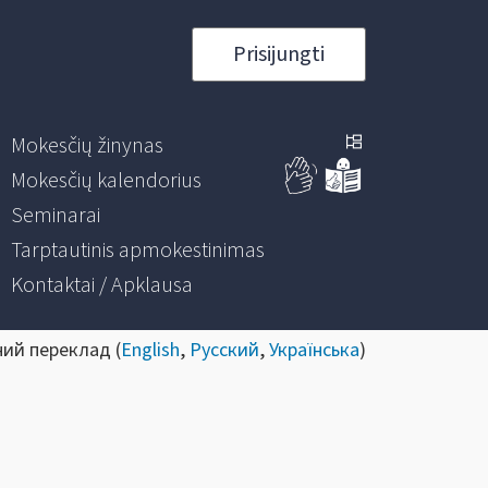
Prisijungti
Mokesčių žinynas
Mokesčių kalendorius
Seminarai
Tarptautinis apmokestinimas
Kontaktai / Apklausa
ний переклад (
English
,
Русский
,
Українська
)