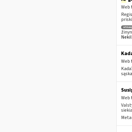
Web t
Regis
prisk
atnau
žinyn
Nekil
Kad
Web t
Kada?
sąska
Susi
Web t
Valst
sieki
Metai