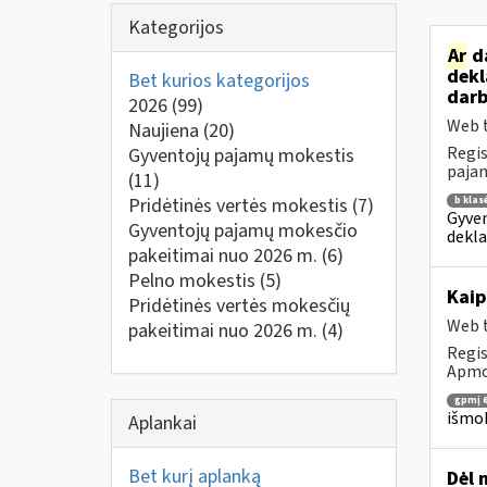
Kategorijos
Ar
da
dekl
Bet kurios kategorijos
darb
2026
(99)
Web t
Naujiena
(20)
Regis
Gyventojų pajamų mokestis
pajam
(11)
Pridėtinės vertės mokestis
(7)
b klas
Gyven
Gyventojų pajamų mokesčio
dekla
pakeitimai nuo 2026 m.
(6)
Pelno mokestis
(5)
Kai
Pridėtinės vertės mokesčių
Web t
pakeitimai nuo 2026 m.
(4)
Regis
Apmok
gpmį 6
išmok
Aplankai
Bet kurį aplanką
Dėl 