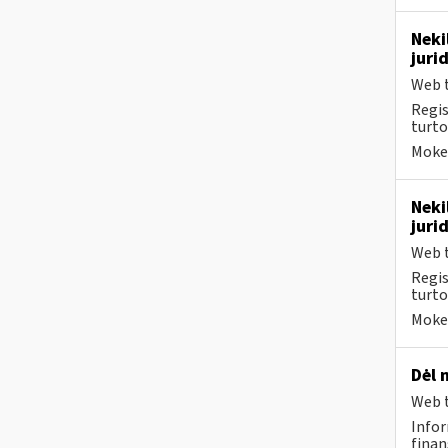
Neki
juri
Web t
Regis
turto
Mokes
Neki
juri
Web t
Regis
turto
Mokes
Dėl 
Web t
Infor
finan