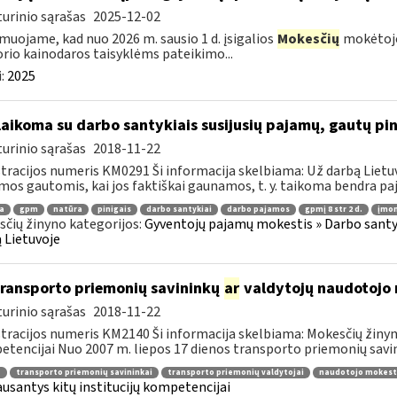
urinio sąrašas
2025-12-02
muojame, kad nuo 2026 m. sausio 1 d. įsigalios
Mokesčių
mokėtojo
rio kainodaros taisyklėms pateikimo...
:
2025
laikoma su darbo santykiais susijusių pajamų, gautų p
urinio sąrašas
2018-11-22
tracijos numeris KM0291 Ši informacija skelbiama: Už darbą Lietuv
mos gautomis, kai jos faktiškai gaunamos, t. y. taikoma bendra paj
a
gpm
natūra
pinigais
darbo santykiai
darbo pajamos
gpmį 8 str 2 d.
įmon
čių žinyno kategorijos:
Gyventojų pajamų mokestis » Darbo santyk
 Lietuvoje
transporto priemonių savininkų
ar
valdytojų naudotojo 
urinio sąrašas
2018-11-22
tracijos numeris KM2140 Ši informacija skelbiama: Mokesčių žinyna
tencijai Nuo 2007 m. liepos 17 dienos transporto priemonių savini
a
transporto priemonių savininkai
transporto priemonių valdytojai
naudotojo mokest
ausantys kitų institucijų kompetencijai