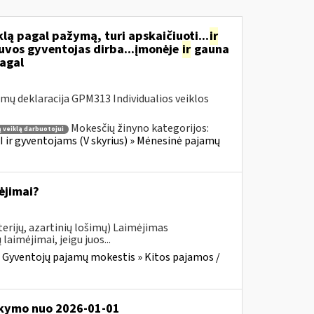
ą pagal pažymą, turi apskaičiuoti...
ir
tuvos gyventojas dirba...įmonėje
ir
gauna
pagal
ų deklaracija GPM313 Individualios veiklos
Mokesčių žinyno kategorijos:
 veiklą darbuotojui
 ir gyventojams (V skyrius) » Mėnesinė pajamų
ėjimai?
erijų, azartinių lošimų) Laimėjimas
imėjimai, jeigu juos...
:
Gyventojų pajamų mokestis » Kitos pajamos /
aikymo nuo 2026-01-01