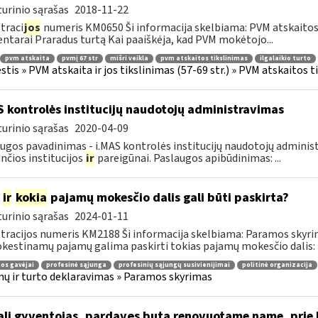
urinio sąrašas
2018-11-22
traci
jos
numeris KM0650 Ši informacija skelbiama: PVM atskaitos 
tarai Praradus turtą Kai paaiškėja, kad PVM mokėtojo...
pvm atskaita
pvmį 67 str
mišri veikla
pvm atskaitos tikslinimas
ilgalaikio turto
tis » PVM atskaita ir jos tikslinimas (57-69 str.) » PVM atskaitos t
S kontrolės institucijų naudotojų administravimas
urinio sąrašas
2020-04-09
ugos pavadinimas - i.MAS kontrolės institucijų naudotojų adminis
nčios institucijos
ir
pareigūnai. Paslaugos apibūdinimas: ...
m
ir
kokia
pajamų mokesčio dalis gali būti paskirta?
urinio sąrašas
2024-01-11
tracijos numeris KM2188 Ši informacija skelbiama: Paramos skyr
estinamų pajamų galima paskirti tokias pajamų mokesčio dalis: ik
os gavėjai
profesinė sąjunga
profesinių sąjungų susivienijimai
politinė organizacija
ų ir turto deklaravimas » Paramos skyrimas
li gyventojas, pardavęs butą renovuotame name, prie bu