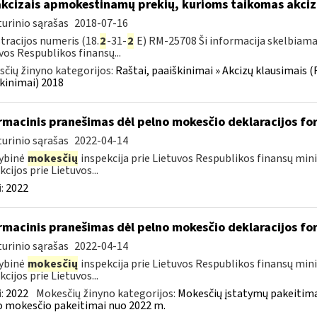
akcizais apmokestinamų prekių, kurioms taikomas akci
urinio sąrašas
2018-07-16
tracijos numeris (18.
2
-31-
2
E) RM-25708 Ši informacija skelbiama:
vos Respublikos finansų...
čių žinyno kategorijos:
Raštai, paaiškinimai » Akcizų klausimais (
kinimai) 2018
rmacinis pranešimas dėl pelno mokesčio deklaracijos f
urinio sąrašas
2022-04-14
ybinė
mokesčių
inspekcija prie Lietuvos Respublikos finansų mini
kcijos prie Lietuvos...
:
2022
rmacinis pranešimas dėl pelno mokesčio deklaracijos f
urinio sąrašas
2022-04-14
ybinė
mokesčių
inspekcija prie Lietuvos Respublikos finansų mini
kcijos prie Lietuvos...
:
2022
Mokesčių žinyno kategorijos:
Mokesčių įstatymų pakeitima
 mokesčio pakeitimai nuo 2022 m.