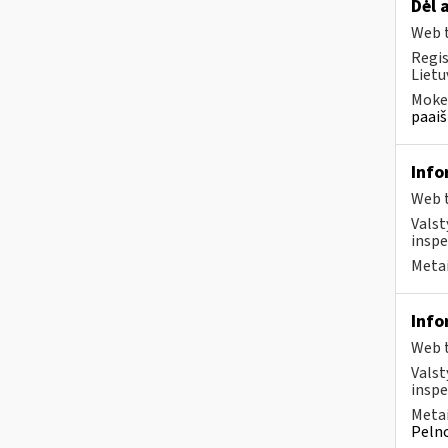
Dėl 
Web t
Regis
Lietu
Mokes
paaiš
Info
Web t
Valst
inspe
Metai
Info
Web t
Valst
inspe
Metai
Pelno