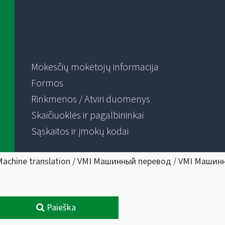
Mokesčių mokėtojų informacija
Formos
Rinkmenos / Atviri duomenys
Skaičiuoklės ir pagalbininkai
Sąskaitos ir įmokų kodai
Machine translation / VMI Машинный перевод / VMI Машин
Paieška