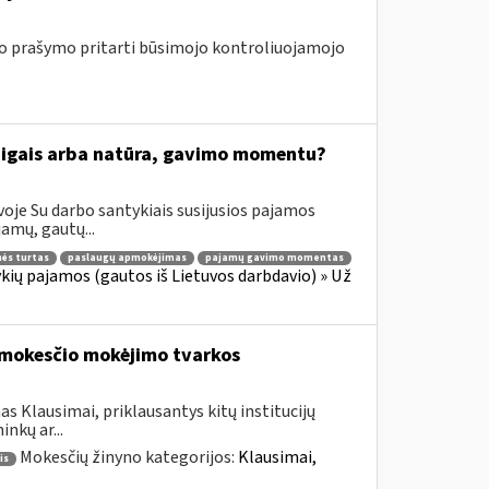
 prašymo pritarti būsimojo kontroliuojamojo
inigais arba natūra, gavimo momentu?
oje Su darbo santykiais susijusios pajamos
amų, gautų...
ės turtas
paslaugų apmokėjimas
pajamų gavimo momentas
ių pajamos (gautos iš Lietuvos darbdavio) » Už
mokesčio mokėjimo tvarkos
s Klausimai, priklausantys kitų institucijų
nkų ar...
Mokesčių žinyno kategorijos:
Klausimai,
is