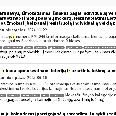
rbdavys, išmokėdamas išmokas pagal individualią veikl
aruoti nuo išmokų pajamų mokestį, jeigu nuolatinis Lie
o užmokestį bei pagal įregistruotą individualią veiklą 
urinio sąrašas
2024-11-22
traci
jos
numeris KM1049 Ši informacija skelbiama: Mėnesinė pajam
os, gautos iš darbdavio priskiriamos B klasės...
ė
deklaravimas
gpm
gpm313
gpmį 22 str
gpmį 24 str
išmoka pagal individualią
tojų pajamų mokestis » Įmonių deklaracijų ir pažymų teikimas VMI
racija GPM313
p
ir
kada apmokestinami loterijų
ir
azartinių lošimų laim
urinio sąrašas
2025-06-16
tracijos numeris KM0895 Ši informacija skelbiama: Laimėjimai (lot
estinimo tvarka Loterijos laimėjimas Neapmokestinami loterijų la
Mokesčių žinyno kategorijos
 str
8 str 1 d
17 str 1 d 38 p
40 p
17 str 2 d
os (pagal abėcėlę) » Laimėjimai (loterijų, azartinių lošimų)
naujų kainodaros įpareigojančių sprendimų taisyklių t