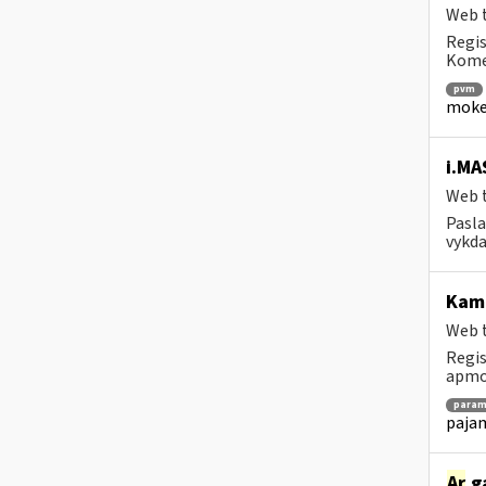
Web t
Regis
Komen
pvm
mokes
i.MA
Web t
Pasla
vykda
Ka
Web t
Regis
apmok
param
pajam
Ar
ga