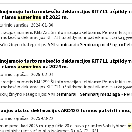
lnojamojo turto mokesčio deklaracijos KIT711 užpildy
diniams
asmenims
už 2023 m.
urinio sąrašas
2024-01-30
tracijos numeris KM3232 Ši informacija skelbiama: Pelno ir kitų
 mokesčio deklaracijos KIT711 užpildymo ir pateikimo tvarka gyven
čių žinyno kategorijos:
VMI seminarai » Seminarų medžiaga » Peln
lnojamojo turto mokesčio deklaracijos KIT711 užpildy
diniams
asmenims
už 2024 m.
urinio sąrašas
2025-02-04
tracijos numeris KM3299 Ši informacija skelbiama: Pelno ir kitų
 mokesčio deklaracijos KIT711 užpildymo ir pateikimo tvarka gyven
čių žinyno kategorijos:
VMI seminarai » Seminarų medžiaga » Peln
naujos akcizų deklaracijos AKC430 formos patvirtinimo
urinio sąrašas
2025-08-22
muojame, kad 2025 m. rugpjūčio 20 d. buvo priimtas Valstybinės
m
sų ministerijos viršininko įsakymas Nr. VA-73 „Dėl...