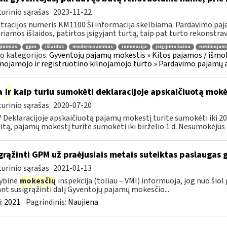
urinio sąrašas
2023-11-22
tracijos numeris KM1100 Ši informacija skelbiama: Pardavimo paja
iriamos išlaidos, patirtos įsigyjant turtą, taip pat turto rekonstravi
jinimas
gpm
išlaidos
modernizavimas
renovacija
įsigijimo kaina
nekilnojam
o kategorijos:
Gyventojų pajamų mokestis » Kitos pajamos / išmok
nojamojo ir registruotino kilnojamojo turto » Pardavimo pajamų 
a
ir
kaip turiu sumokėti deklaracijoje apskaičiuotą mok
urinio sąrašas
2020-07-20
 Deklaracijoje apskaičiuotą pajamų mokestį turite sumokėti iki 202
itą, pajamų mokestį turite sumokėti iki birželio 1 d. Nesumokėjus 
grąžinti GPM už praėjusiais metais suteiktas paslaugas 
urinio sąrašas
2021-01-13
ybinė
mokesčių
inspekcija (toliau – VMI) informuoja, jog nuo šiol
ant susigrąžinti dalį Gyventojų pajamų mokesčio...
:
2021
Pagrindinis:
Naujiena