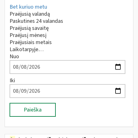
Bet kuriuo metu
Praėjusią valandą
Paskutines 24 valandas
Praėjusią savaitę
Praėjusį mėnesį
Praėjusiais metais
Laikotarpyje…
Nuo
Iki
Paieška