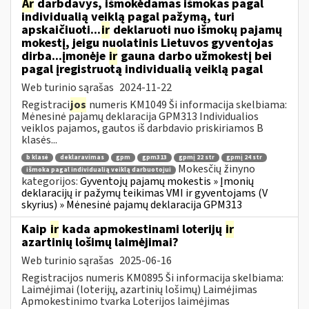
Ar
darbdavys, išmokėdamas išmokas pagal
individualią veiklą pagal pažymą, turi
apskaičiuoti...
ir
deklaruoti nuo išmokų pajamų
mokestį, jeigu nuolatinis Lietuvos gyventojas
dirba...įmonėje
ir
gauna darbo užmokestį bei
pagal įregistruotą individualią veiklą pagal
Web turinio sąrašas
2024-11-22
Registraci
jos
numeris KM1049 Ši informacija skelbiama:
Mėnesinė pajamų deklaracija GPM313 Individualios
veiklos pajamos, gautos iš darbdavio priskiriamos B
klasės...
b klasė
deklaravimas
gpm
gpm313
gpmį 22 str
gpmį 24 str
Mokesčių žinyno
išmoka pagal individualią veiklą darbuotojui
kategorijos:
Gyventojų pajamų mokestis » Įmonių
deklaracijų ir pažymų teikimas VMI ir gyventojams (V
skyrius) » Mėnesinė pajamų deklaracija GPM313
Kaip
ir
kada apmokestinami loterijų
ir
azartinių lošimų laimėjimai?
Web turinio sąrašas
2025-06-16
Registracijos numeris KM0895 Ši informacija skelbiama:
Laimėjimai (loterijų, azartinių lošimų) Laimėjimas
Apmokestinimo tvarka Loterijos laimėjimas