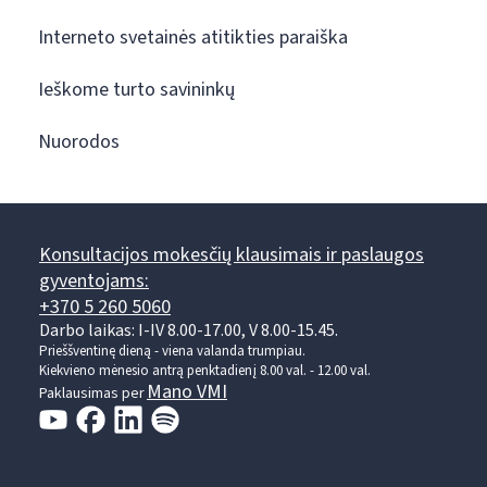
Interneto svetainės atitikties paraiška
Ieškome turto savininkų
Nuorodos
Konsultacijos mokesčių klausimais ir paslaugos
gyventojams:
+370 5 260 5060
Darbo laikas: I-IV 8.00-17.00, V 8.00-15.45.
Prieššventinę dieną - viena valanda trumpiau.
Kiekvieno mėnesio antrą penktadienį 8.00 val. - 12.00 val.
Mano VMI
Paklausimas per