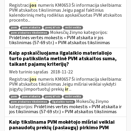
Registraci
jos
numeris KM0653 Ši informacija skelbiama:
PVM atskaitos tikslinimas Jeigu pagal faktinius
kalendorinių metų rodiklius apskaičiuotas PVM atskaitos
procento...
pvm
pvm atskaita
pvmį 67 str
mišri veikla
Mokesčių žinyno kategorijos:
pvm atskaitos tikslinimas
Pridėtinės vertės mokestis » PVM atskaita ir jos
tikslinimas (57-69 str.) » PVM atskaitos tikslinimas
Kaip apskaičiuojama ilgalaikio materialiojo
turto patikslinta metinė PVM atskaitos suma,
taikant pajamų kriterijų?
Web turinio sąrašas
2018-11-22
Registraci
jos
numeris KM0657 Ši informacija skelbiama:
PVM atskaitos tikslinimas Jeigu mišriai veiklai vykdyti
įsigytų (importuotų) prekių
ir
...
pvm
pvm atskaita
pvmį 67 str
mišri veikla
Mokesčių žinyno
pvm atskaitos tikslinimas
ilgalaikio turto
kategorijos:
Pridėtinės vertės mokestis » PVM atskaita ir
jos tikslinimas (57-69 str.) » PVM atskaitos tikslinimas
Kaip tikslinama PVM mokėtojo mišriai veiklai
panaudotų prekių (paslaugų) pirkimo PVM