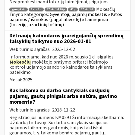
Neapmokestinami loterijų laimėjimai, jeigu juos...
Mokesčių
gpmį 6 str
8 str 1 d
17 str 1 d 38 p
40 p
17 str 2 d
žinyno kategorijos:
Gyventojų pajamų mokestis » Kitos
pajamos / išmokos (pagal abėcėlę) » Laimėjimai
(loterijų, azartinių lošimų)
Dėl naujų kainodaros įpareigojančių sprendimų
taisyklių taikymo nuo 2026-01-01
Web turinio sąrašas
2025-12-02
Informuojame, kad nuo 2026 m. sausio 1 d. įsigalios
Mokesčių
mokėtojo prašymo pritarti būsimojo
kontroliuojamojo sandorio kainodaros taisyklėms
pateikimo...
Metai:
2025
Kas laikoma su darbo santykiais susijusių
pajamų, gautų pinigais arba natūra, gavimo
momentu?
Web turinio sąrašas
2018-11-22
Registracijos numeris KM0291 Ši informacija skelbiama:
Už darbą Lietuvoje Su darbo santykiais susijusios
pajamos laikomos gautomis, kai jos faktiškai
gaunamos, t. y. taikoma bendra pajamų, gautų...