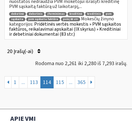
nuostatos nedraudžia PVM mokėtojui išrašyti kreditinę
PVM sąskaitą faktūrą už laikotarpį,...
debetinė
debetinis
įforminimas
kreditinė
kreditinis
pvm
Mokesčių žinyno
sąskaita
pvm sąskaita faktūra
pvmį 83 str
kategorijos:
Pridėtinės vertės mokestis » PVM sąskaitos
faktūros, reikalavimai apskaitai (IX skyrius) » Kreditiniai
ir debetiniai dokumentai (83 str.)
20 Įrašų(-ai)
Rodoma nuo 2,261 iki 2,280 iš 7,293 irašų.
1
...
113
114
115
...
365
APIE VMI