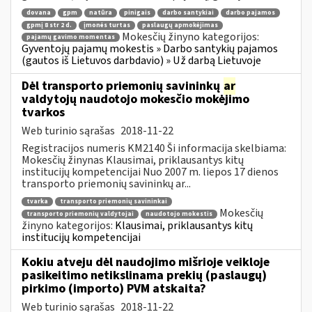
dovana
gpm
natūra
pinigais
darbo santykiai
darbo pajamos
gpmį 8 str 2 d.
įmonės turtas
paslaugų apmokėjimas
Mokesčių žinyno kategorijos:
pajamų gavimo momentas
Gyventojų pajamų mokestis » Darbo santykių pajamos
(gautos iš Lietuvos darbdavio) » Už darbą Lietuvoje
Dėl transporto priemonių savininkų
ar
valdytojų naudotojo mokesčio mokėjimo
tvarkos
Web turinio sąrašas
2018-11-22
Registracijos numeris KM2140 Ši informacija skelbiama:
Mokesčių žinynas Klausimai, priklausantys kitų
institucijų kompetencijai Nuo 2007 m. liepos 17 dienos
transporto priemonių savininkų ar...
tvarka
transporto priemonių savininkai
Mokesčių
transporto priemonių valdytojai
naudotojo mokestis
žinyno kategorijos:
Klausimai, priklausantys kitų
institucijų kompetencijai
Kokiu atveju dėl naudojimo mišrioje veikloje
pasikeitimo netikslinama prekių (paslaugų)
pirkimo (importo) PVM atskaita?
Web turinio sąrašas
2018-11-22