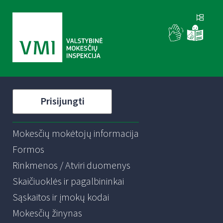
Prisijungti
Mokesčių mokėtojų informacija
Formos
Rinkmenos / Atviri duomenys
Skaičiuoklės ir pagalbininkai
Sąskaitos ir įmokų kodai
Mokesčių žinynas