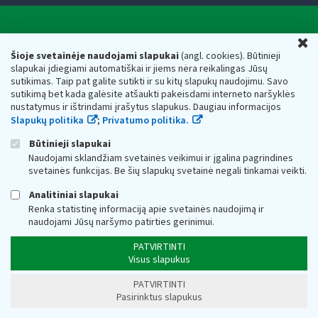
Valstybinė mokesčių inspekcija prie Lietuvos
U
Respublikos finansų ministerijos
Šioje svetainėje naudojami slapukai
(angl. cookies). Būtinieji
slapukai įdiegiami automatiškai ir jiems nėra reikalingas Jūsų
Biudžetinė įstaiga. Juridinio asmens kodas — 188659752,
sutikimas. Taip pat galite sutikti ir su kitų slapukų naudojimu. Savo
adresas: Vasario 16-osios g. 14, 01107 Vilnius, Lietuva, el.paštas:
sutikimą bet kada galėsite atšaukti pakeisdami interneto naršyklės
vmi@vmi.lt
, E. pristatymo dėžutės adresas 188659752
nustatymus ir ištrindami įrašytus slapukus. Daugiau informacijos
Duomenys apie Valstybinę mokesčių inspekciją prie Lietuvos
Slapukų politika
;
Privatumo politika.
Respublikos finansų ministerijos kaupiami ir saugomi Juridinių
asmenų registre
Būtinieji slapukai
Naudojami sklandžiam svetainės veikimui ir įgalina pagrindines
svetainės funkcijas. Be šių slapukų svetainė negali tinkamai veikti.
Analitiniai slapukai
Renka statistinę informaciją apie svetainės naudojimą ir
naudojami Jūsų naršymo patirties gerinimui.
PATVIRTINTI
Visus slapukus
PATVIRTINTI
Pasirinktus slapukus