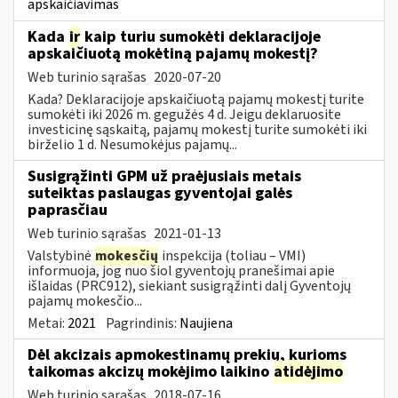
apskaičiavimas
Kada
ir
kaip turiu sumokėti deklaracijoje
apskaičiuotą mokėtiną pajamų mokestį?
Web turinio sąrašas
2020-07-20
Kada? Deklaracijoje apskaičiuotą pajamų mokestį turite
sumokėti iki 2026 m. gegužės 4 d. Jeigu deklaruosite
investicinę sąskaitą, pajamų mokestį turite sumokėti iki
birželio 1 d. Nesumokėjus pajamų...
Susigrąžinti GPM už praėjusiais metais
suteiktas paslaugas gyventojai galės
paprasčiau
Web turinio sąrašas
2021-01-13
Valstybinė
mokesčių
inspekcija (toliau – VMI)
informuoja, jog nuo šiol gyventojų pranešimai apie
išlaidas (PRC912), siekiant susigrąžinti dalį Gyventojų
pajamų mokesčio...
Metai:
2021
Pagrindinis:
Naujiena
Dėl akcizais apmokestinamų prekių, kurioms
taikomas akcizų mokėjimo laikino
atidėjimo
Web turinio sąrašas
2018-07-16