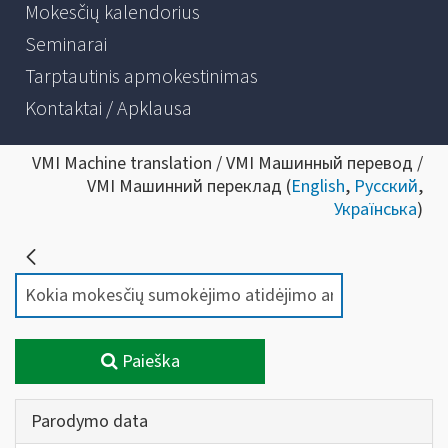
Mokesčių kalendorius
Seminarai
Tarptautinis apmokestinimas
Kontaktai / Apklausa
VMI Machine translation / VMI Машинный перевод /
VMI Машинний переклад (
English
,
Русский
,
Українська
)
Paieška
Parodymo data