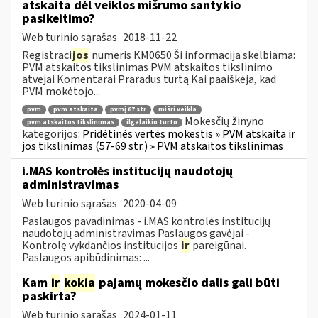
atskaita dėl veiklos mišrumo santykio
pasikeitimo?
Web turinio sąrašas
2018-11-22
Registraci
jos
numeris KM0650 Ši informacija skelbiama:
PVM atskaitos tikslinimas PVM atskaitos tikslinimo
atvejai Komentarai Praradus turtą Kai paaiškėja, kad
PVM mokėtojo...
pvm
pvm atskaita
pvmį 67 str
mišri veikla
Mokesčių žinyno
pvm atskaitos tikslinimas
ilgalaikio turto
kategorijos:
Pridėtinės vertės mokestis » PVM atskaita ir
jos tikslinimas (57-69 str.) » PVM atskaitos tikslinimas
i.MAS kontrolės institucijų naudotojų
administravimas
Web turinio sąrašas
2020-04-09
Paslaugos pavadinimas - i.MAS kontrolės institucijų
naudotojų administravimas Paslaugos gavėjai -
Kontrolę vykdančios institucijos
ir
pareigūnai.
Paslaugos apibūdinimas: ...
Kam
ir
kokia
pajamų mokesčio dalis gali būti
paskirta?
Web turinio sąrašas
2024-01-11