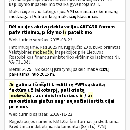
užpildymo ir pateikimo tvarka gyventojams ir...
Mokesčių žinyno kategorijos:
VMI seminarai » Seminarų
medžiaga » Pelno ir kitų mokesčių klausimais
Dėl naujos akcizų deklaracijos AKC430 formos
patvirtinimo, pildymo
ir
pateikimo
Web turinio sąrašas
2025-08-22
Informuojame, kad 2025 m. rugpjūčio 20 d. buvo priimtas
Valstybinės
mokesčių
inspekcijos prie Lietuvos
Respublikos finansų ministerijos viršininko įsakymas Nr.
VA-73 „Dėl...
Metai:
2025
Mokesčių įstatymų pakeitimai:
Akcizų
pakeitimai nuo 2025 m.
Ar
galima išrašyti kreditinę PVM sąskaitą
faktūrą už laikotarpį, patikrintą
mokesčių
...administratoriaus
ir
/
ar
mokestinius ginčus nagrinėjančiai institucijai
priėmus
Web turinio sąrašas
2018-11-22
Registracijos numeris KM1225 Ši informacija skelbiama:
Kreditiniai ir debetiniai dokumentai (83 str.) PVMĮ