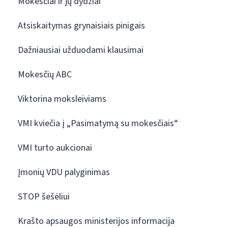
Mokesčiai ir jų dydžiai
Atsiskaitymas grynaisiais pinigais
Dažniausiai užduodami klausimai
Mokesčių ABC
Viktorina moksleiviams
VMI kviečia į „Pasimatymą su mokesčiais“
VMI turto aukcionai
Įmonių VDU palyginimas
STOP šešėliui
Krašto apsaugos ministerijos informacija