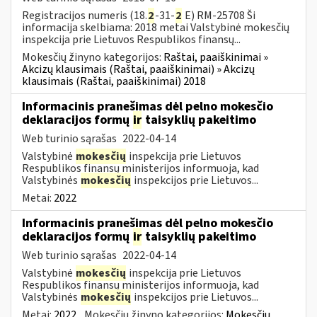
Registracijos numeris (18.
2
-31-
2
E) RM-25708 Ši
informacija skelbiama: 2018 metai Valstybinė mokesčių
inspekcija prie Lietuvos Respublikos finansų...
Mokesčių žinyno kategorijos:
Raštai, paaiškinimai »
Akcizų klausimais (Raštai, paaiškinimai) » Akcizų
klausimais (Raštai, paaiškinimai) 2018
Informacinis pranešimas dėl pelno mokesčio
deklaracijos formų
ir
taisyklių pakeitimo
Web turinio sąrašas
2022-04-14
Valstybinė
mokesčių
inspekcija prie Lietuvos
Respublikos finansų ministerijos informuoja, kad
Valstybinės
mokesčių
inspekcijos prie Lietuvos...
Metai:
2022
Informacinis pranešimas dėl pelno mokesčio
deklaracijos formų
ir
taisyklių pakeitimo
Web turinio sąrašas
2022-04-14
Valstybinė
mokesčių
inspekcija prie Lietuvos
Respublikos finansų ministerijos informuoja, kad
Valstybinės
mokesčių
inspekcijos prie Lietuvos...
Metai:
2022
Mokesčių žinyno kategorijos:
Mokesčių