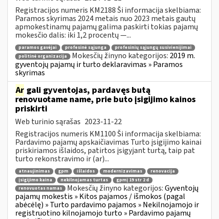
Registracijos numeris KM2188 Ši informacija skelbiama:
Paramos skyrimas 2024 metais nuo 2023 metais gautų
apmokestinamų pajamų galima paskirti tokias pajamų
mokesčio dalis: iki 1,2 procentų —...
paramos gavėjai
profesinė sąjunga
profesinių sąjungų susivienijimai
Mokesčių žinyno kategorijos:
2019 m.
politinė organizacija
gyventojų pajamų ir turto deklaravimas » Paramos
skyrimas
Ar
gali gyventojas, pardavęs butą
renovuotame name, prie buto įsigijimo kainos
priskirti
Web turinio sąrašas
2023-11-22
Registracijos numeris KM1100 Ši informacija skelbiama:
Pardavimo pajamų apskaičiavimas Turto įsigijimo kainai
priskiriamos išlaidos, patirtos įsigyjant turtą, taip pat
turto rekonstravimo ir (ar)...
atnaujinimas
gpm
išlaidos
modernizavimas
renovacija
įsigijimo kaina
nekilnojamas turtas
gpmį 19 str 2 d
Mokesčių žinyno kategorijos:
Gyventojų
renovuotas namas
pajamų mokestis » Kitos pajamos / išmokos (pagal
abėcėlę) » Turto pardavimo pajamos » Nekilnojamojo ir
registruotino kilnojamojo turto » Pardavimo pajamų