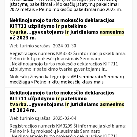
įstatymų pakeitimai » Mokesčių įstatymų pakeitimai
2022 metais » Pelno mokesčio pakeitimai nuo 2022 m.
Nekilnojamojo turto mokesčio deklaracijos
KIT711 užpildymo
ir
pateikimo
tvarka
...gyventojams
ir
juridiniams
asmenims
už 2023 m.
Web turinio sąrašas
2024-01-30
Registracijos numeris KM3232 Ši informacija skelbiama:
Pelno ir kitų mokesčių klausimais Seminaro
„Nekilnojamojo turto mokesčio deklaracijos KIT711
užpildymo ir pateikimo tvarka gyventojams ir...
Mokesčių žinyno kategorijos:
VMI seminarai » Seminarų
medžiaga » Pelno ir kitų mokesčių klausimais
Nekilnojamojo turto mokesčio deklaracijos
KIT711 užpildymo
ir
pateikimo
tvarka
...gyventojams
ir
juridiniams
asmenims
už 2024 m.
Web turinio sąrašas
2025-02-04
Registracijos numeris KM3299 Ši informacija skelbiama:
Pelno ir kitų mokesčių klausimais Seminaro
„Nekilnojamojo turto mokesčio deklaracijos KIT711