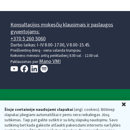
Konsultacijos mokesčių klausimais ir paslaugos
gyventojams:
+370 5 260 5060
Darbo laikas: I-IV 8.00-17.00, V 8.00-15.45.
Prieššventinę dieną - viena valanda trumpiau.
Kiekvieno mėnesio antrą penktadienį 8.00 val. - 12.00 val.
Mano VMI
Paklausimas per
Valstybinė mokesčių inspekcija prie Lietuvos
U
Respublikos finansų ministerijos
Šioje svetainėje naudojami slapukai
(angl. cookies). Būtinieji
slapukai įdiegiami automatiškai ir jiems nėra reikalingas Jūsų
Biudžetinė įstaiga. Juridinio asmens kodas — 188659752,
sutikimas. Taip pat galite sutikti ir su kitų slapukų naudojimu. Savo
adresas: Vasario 16-osios g. 14, 01107 Vilnius, Lietuva, el.paštas:
sutikimą bet kada galėsite atšaukti pakeisdami interneto naršyklės
vmi@vmi.lt
, E. pristatymo dėžutės adresas 188659752