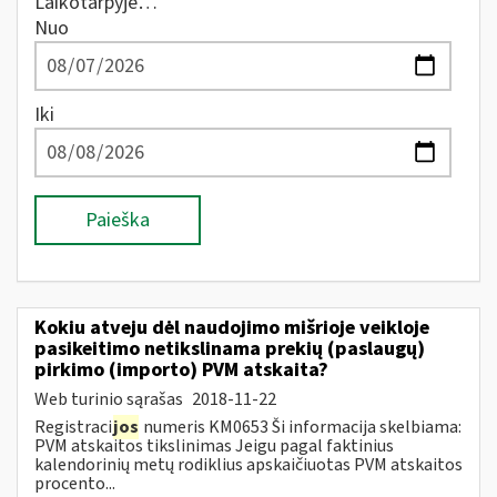
Laikotarpyje…
Nuo
Iki
Paieška
Kokiu atveju dėl naudojimo mišrioje veikloje
pasikeitimo netikslinama prekių (paslaugų)
pirkimo (importo) PVM atskaita?
Web turinio sąrašas
2018-11-22
Registraci
jos
numeris KM0653 Ši informacija skelbiama:
PVM atskaitos tikslinimas Jeigu pagal faktinius
kalendorinių metų rodiklius apskaičiuotas PVM atskaitos
procento...