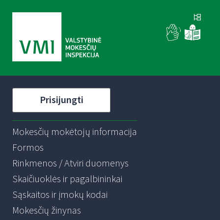
Prisijungti
Mokesčių mokėtojų informacija
Formos
Rinkmenos / Atviri duomenys
Skaičiuoklės ir pagalbininkai
Sąskaitos ir įmokų kodai
Mokesčių žinynas