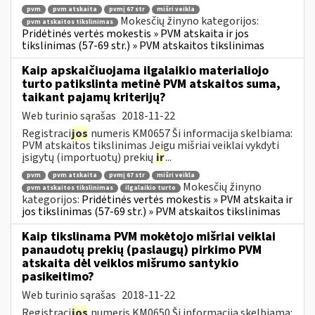
pvm
pvm atskaita
pvmį 67 str
mišri veikla
Mokesčių žinyno kategorijos:
pvm atskaitos tikslinimas
Pridėtinės vertės mokestis » PVM atskaita ir jos
tikslinimas (57-69 str.) » PVM atskaitos tikslinimas
Kaip apskaičiuojama ilgalaikio materialiojo
turto patikslinta metinė PVM atskaitos suma,
taikant pajamų kriterijų?
Web turinio sąrašas
2018-11-22
Registraci
jos
numeris KM0657 Ši informacija skelbiama:
PVM atskaitos tikslinimas Jeigu mišriai veiklai vykdyti
įsigytų (importuotų) prekių
ir
...
pvm
pvm atskaita
pvmį 67 str
mišri veikla
Mokesčių žinyno
pvm atskaitos tikslinimas
ilgalaikio turto
kategorijos:
Pridėtinės vertės mokestis » PVM atskaita ir
jos tikslinimas (57-69 str.) » PVM atskaitos tikslinimas
Kaip tikslinama PVM mokėtojo mišriai veiklai
panaudotų prekių (paslaugų) pirkimo PVM
atskaita dėl veiklos mišrumo santykio
pasikeitimo?
Web turinio sąrašas
2018-11-22
Registraci
jos
numeris KM0650 Ši informacija skelbiama: