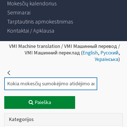
Mokesčių kalendorius
Seminarai
Tarptautinis apmokestinimas
Kontaktai / Apklausa
VMI Machine translation / VMI Машинный перевод /
VMI Машинний переклад (
English
,
Русский
,
Українська
)
Paieška
Kategorijos