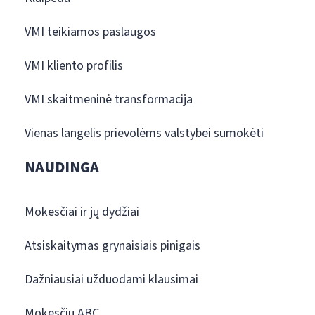
VMI teikiamos paslaugos
VMI kliento profilis
VMI skaitmeninė transformacija
Vienas langelis prievolėms valstybei sumokėti
NAUDINGA
Mokesčiai ir jų dydžiai
Atsiskaitymas grynaisiais pinigais
Dažniausiai užduodami klausimai
Mokesčių ABC