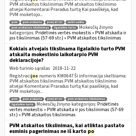
PVM atskaitos tikslinimas PVM atskaitos tikslinimo
atvejai Komentarai Praradus turtą Kai paaiškėja, kad
PVM mokėtojo...
pvm
pvm atskaita
pvmį 67 str
mišri veikla
Mokesčių žinyno
pvm atskaitos tikslinimas
ilgalaikio turto
kategorijos:
Pridėtinės vertės mokestis » PVM atskaita ir
jos tikslinimas (57-69 str.) » PVM atskaitos tikslinimas
Kokiais atvejais tikslinama ilgalaikio turto PVM
atskaita mokestinio laikotarpio PVM
deklaracijoje?
Web turinio sąrašas
2018-11-22
Registraci
jos
numeris KM0647 Ši informacija skelbiama:
PVM atskaitos tikslinimas PVM atskaitos tikslinimo
atvejai Komentarai Praradus turtą Kai paaiškėja, kad
PVM mokėtojo...
pvm
pvm atskaita
pvmį 67 str
pvm atskaitos tikslinimas
Mokesčių žinyno kategorijos:
Pridėtinės
ilgalaikio turto
vertės mokestis » PVM atskaita ir jos tikslinimas (57-69
str.) » PVM atskaitos tikslinimas
PVM atskaitos tikslinimas, kai atliktas pastato
esminis pagerinimas ne iš karto
po