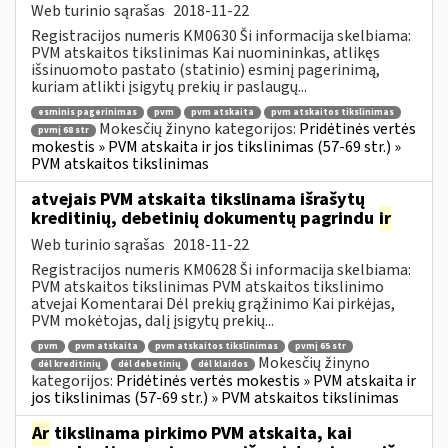
Web turinio sąrašas
2018-11-22
Registracijos numeris KM0630 Ši informacija skelbiama:
PVM atskaitos tikslinimas Kai nuomininkas, atlikęs
išsinuomoto pastato (statinio) esminį pagerinimą,
kuriam atlikti įsigytų prekių ir paslaugų...
esminis pagerinimas
pvm
pvm atskaita
pvm atskaitos tikslinimas
Mokesčių žinyno kategorijos:
Pridėtinės vertės
pvmį 68 str
mokestis » PVM atskaita ir jos tikslinimas (57-69 str.) »
PVM atskaitos tikslinimas
atvejais PVM atskaita tikslinama išrašytų
kreditinių, debetinių dokumentų pagrindu
ir
Web turinio sąrašas
2018-11-22
Registracijos numeris KM0628 Ši informacija skelbiama:
PVM atskaitos tikslinimas PVM atskaitos tikslinimo
atvejai Komentarai Dėl prekių grąžinimo Kai pirkėjas,
PVM mokėtojas, dalį įsigytų prekių...
pvm
pvm atskaita
pvm atskaitos tikslinimas
pvmį 65 str
Mokesčių žinyno
dėl kreditinių
dėl debetinių
dėl klaidos
kategorijos:
Pridėtinės vertės mokestis » PVM atskaita ir
jos tikslinimas (57-69 str.) » PVM atskaitos tikslinimas
Ar
tikslinama pirkimo PVM atskaita, kai