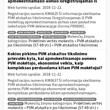
apmokestinamasis asmuo išregistruojamas iš
Web turinio sąrašas
2018-11-22
Registracijos numeris KM0625 Ši informacija skelbiama:
PVM atskaitos tikslinimas Išregistruojamas iš PVM
mokėtojų apmokestinamasis asmuo savo paskutinio
laikotarpio PVM deklaracijoje (forma FR0600)...
pvm
pvm atskaita
pvmį 67 str
pvmį 66 str
pvmį 69 str
Mokesčių žinyno
pvm atskaitos tikslinimas
dėl išregistravimo
kategorijos:
Pridėtinės vertės mokestis » PVM atskaita ir
jos tikslinimas (57-69 str.) » PVM atskaitos tikslinimas
Kokios pirkimo PVM atskaitos tikslinimo
prievolės kyla, kai apmokestinamojo asmens
PVM mokėtojo, ekonominė veikla, kaip
kompleksas perduodama kitam PVM mokėtojui?
Web turinio sąrašas
2018-11-22
Registracijos numeris KM0637 Ši informacija skelbiama:
PVM atskaitos tikslinimas Kai apmokestinamojo
asmens PVM mokėtojo ekonominė veikla, kaip
kompleksas perduodama kitam apmokestinamajam...
pvm
veiklos perdavimas
pvm atskaita
pvm atskaitos tikslinimas
Mokesčių žinyno kategorijos:
Pridėtinės vertės
pvmį 68 str
mokestis » PVM atskaita ir jos tikslinimas (57-69 str.) »