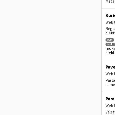
Metai
Kuri
Web t
Regis
elekt
pvm
elektr
mokes
elekt
Pave
Web t
Pasla
asmen
Para
Web t
Valst