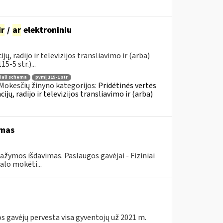
ir
/
ar
elektroniniu
 radijo ir televizijos transliavimo ir (arba)
-5 str.)...
iali schema
pvmį 115-1 str
Mokesčių žinyno kategorijos:
Pridėtinės vertės
, radijo ir televizijos transliavimo ir (arba)
imas
ymos išdavimas. Paslaugos gavėjai - Fiziniai
alo mokėti...
s gavėjų pervesta visa gyventojų už 2021 m.