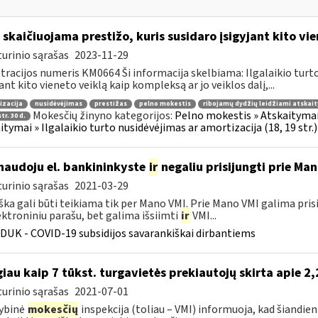
 skaičiuojama prestižo, kuris susidaro įsigyjant kito vi
urinio sąrašas
2023-11-29
tracijos numeris KM0664 Ši informacija skelbiama: Ilgalaikio turto 
jant kito vieneto veiklą kaip kompleksą ar jo veiklos dalį,...
izacija
nusidėvėjimas
prestižas
pelno mokestis
ribojamų dydžių leidžiami atskai
Mokesčių žinyno kategorijos:
Pelno mokestis » Atskaitymai (
tr. 30 d.
itymai » Ilgalaikio turto nusidėvėjimas ar amortizacija (18, 19 str.)
naudoju el. bankininkyste
ir
negaliu prisijungti prie Ma
urinio sąrašas
2021-03-29
ška gali būti teikiama tik per Mano VMI. Prie Mano VMI galima pris
ektroniniu parašu, bet galima išsiimti
ir
VMI...
DUK - COVID-19 subsidijos savarankiškai dirbantiems
iau kaip 7 tūkst. turgavietės prekiautojų skirta apie 2
urinio sąrašas
2021-07-01
ybinė
mokesčių
inspekcija (toliau – VMI) informuoja, kad šiandien