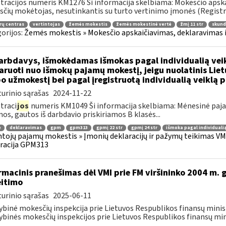
tracijos numeris KM1276 Ši informacija skelbiama: Mokesčio apska
čių mokėtojas, nesutinkantis su turto vertinimo įmonės (Registrų
rų centras
vertintojas
žemės mokestis
žemės mokestinė vertė
žmį 11 str
skunda
orijos:
Žemės mokestis » Mokesčio apskaičiavimas, deklaravimas ir
rbdavys, išmokėdamas išmokas pagal individualią veikl
aruoti nuo išmokų pajamų mokestį, jeigu nuolatinis Lie
o užmokestį bei pagal įregistruotą individualią veiklą 
urinio sąrašas
2024-11-22
traci
jos
numeris KM1049 Ši informacija skelbiama: Mėnesinė pajam
os, gautos iš darbdavio priskiriamos B klasės...
ė
deklaravimas
gpm
gpm313
gpmį 22 str
gpmį 24 str
išmoka pagal individualią
tojų pajamų mokestis » Įmonių deklaracijų ir pažymų teikimas VMI
racija GPM313
rmacinis pranešimas dėl VMI prie FM viršininko 2004 m. 
itimo
urinio sąrašas
2025-06-11
ybinė mokesčių inspekcija prie Lietuvos Respublikos finansų minist
ybinės mokesčių inspekcijos prie Lietuvos Respublikos finansų mini