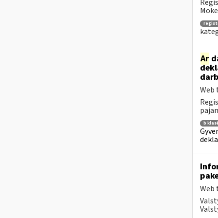
Regis
Mokes
regist
kateg
Ar
da
dekl
darb
Web t
Regis
pajam
b klas
Gyven
dekla
Info
pake
Web t
Valst
Valst