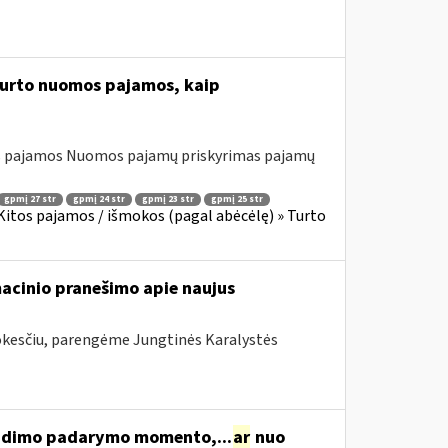
turto nuomos pajamos, kaip
s pajamos Nuomos pajamų priskyrimas pajamų
gpmį 27 str
gpmį 24 str
gpmį 23 str
gpmį 25 str
itos pajamos / išmokos (pagal abėcėlę) » Turto
acinio pranešimo apie naujus
mokesčiu, parengėme Jungtinės Karalystės
idimo padarymo momento,...
ar
nuo