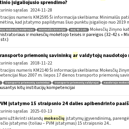
tinio įsigaliojusio sprendimo?
urinio sąrašas
2024-11-28
tracijos numeris KM2595 Ši informacija skelbiama: Minimalūs patik
ėtina, kad įstatymo papildymas šiuo punktu įsigaliojo nuo 2019 m. 
Mokesčių žinyno kat
imas mokesčių mokėtojas
minimalūs kriterijai
maį 40-1 str.
istratoriaus ir mokesčių mokėtojo teisės ir pareigos (32-42 s » M
str.)
transporto priemonių savininkų
ar
valdytojų naudotojo 
urinio sąrašas
2018-11-22
tracijos numeris KM2140 Ši informacija skelbiama: Mokesčių žinyna
tencijai Nuo 2007 m. liepos 17 dienos transporto priemonių savini
a
transporto priemonių savininkai
transporto priemonių valdytojai
naudotojo mokest
ausantys kitų institucijų kompetencijai
PVM įstatymo 15 straipsnio 24 dalies apibendrinto paa
urinio sąrašas
2025-03-13
ami užtikrinti sklandų
mokesčių
įstatymų įgyvendinimą, parengė
čio įstatymo (toliau – PVM įstatymas) 15 straipsnio 24...