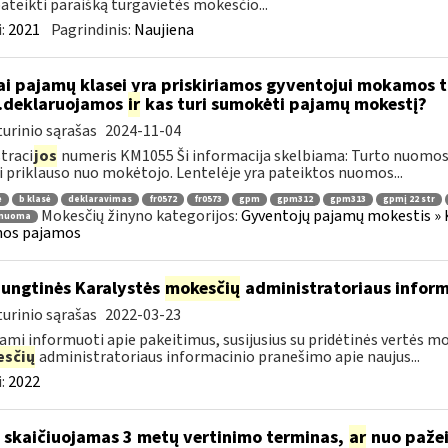
pateikti paraišką turgavietės mokesčio...
:
2021
Pagrindinis:
Naujiena
ai pajamų klasei yra priskiriamos gyventojui mokamos 
..deklaruojamos
ir
kas turi sumokėti pajamų mokestį?
urinio sąrašas
2024-11-04
traci
jos
numeris KM1055 Ši informacija skelbiama: Turto nuomo
i priklauso nuo mokėtojo. Lentelėje yra pateiktos nuomos...
ė
b klasė
deklaravimas
fr0572
fr0573
gpm
gpm312
gpm313
gpmį 22 str
Mokesčių žinyno kategorijos:
Gyventojų pajamų mokestis » K
 nuoma
os pajamos
Jungtinės Karalystės
mokesčių
administratoriaus inform
urinio sąrašas
2022-03-23
ami informuoti apie pakeitimus, susijusius su pridėtinės vertės 
sčių
administratoriaus informacinio pranešimo apie naujus...
:
2022
 skaičiuojamas 3 metų vertinimo terminas,
ar
nuo paže