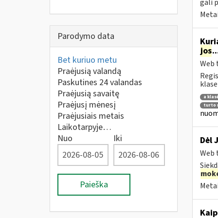
gali 
Metai
Parodymo data
Kuri
jos
.
Bet kuriuo metu
Web t
Praėjusią valandą
Regis
Paskutines 24 valandas
klase
Praėjusią savaitę
a klas
Praėjusį mėnesį
turto
nuom
Praėjusiais metais
Laikotarpyje…
Nuo
Iki
Dėl 
Web t
Siekd
moke
Paieška
Metai
Kaip