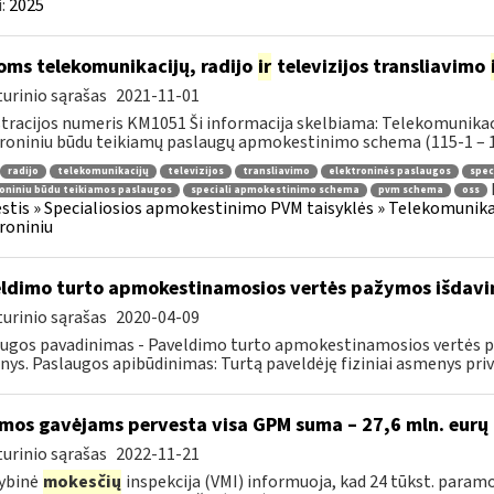
:
2025
oms telekomunikacijų, radijo
ir
televizijos transliavimo
urinio sąrašas
2021-11-01
tracijos numeris KM1051 Ši informacija skelbiama: Telekomunikacijų,
roniniu būdu teikiamų paslaugų apmokestinimo schema (115-1 – 115
radijo
telekomunikacijų
televizijos
transliavimo
elektroninės paslaugos
spec
oniniu būdu teikiamos paslaugos
speciali apmokestinimo schema
pvm schema
oss
tis » Specialiosios apmokestinimo PVM taisyklės » Telekomunikacijų
roniniu
ldimo turto apmokestinamosios vertės pažymos išdav
urinio sąrašas
2020-04-09
ugos pavadinimas - Paveldimo turto apmokestinamosios vertės paž
ys. Paslaugos apibūdinimas: Turtą paveldėję fiziniai asmenys priv
mos gavėjams pervesta visa GPM suma – 27,6 mln. eurų
urinio sąrašas
2022-11-21
ybinė
mokesčių
inspekcija (VMI) informuoja, kad 24 tūkst. paramo