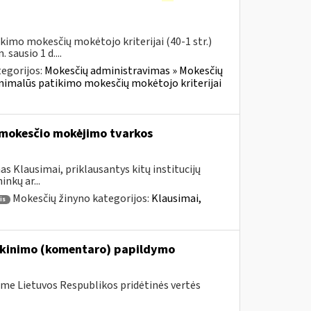
imo mokesčių mokėtojo kriterijai (40-1 str.)
sausio 1 d....
egorijos:
Mokesčių administravimas » Mokesčių
inimalūs patikimo mokesčių mokėtojo kriterijai
mokesčio mokėjimo tvarkos
s Klausimai, priklausantys kitų institucijų
nkų ar...
Mokesčių žinyno kategorijos:
Klausimai,
is
iškinimo (komentaro) papildymo
me Lietuvos Respublikos pridėtinės vertės