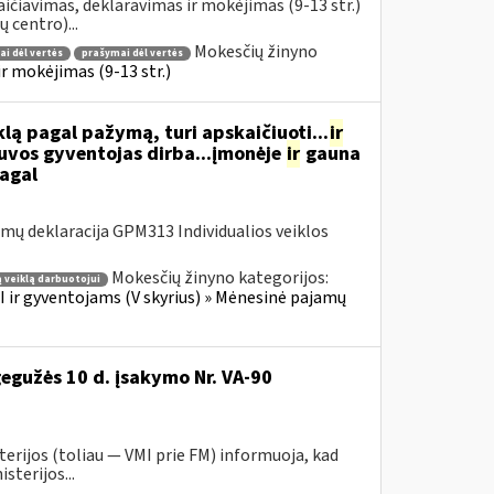
ičiavimas, deklaravimas ir mokėjimas (9-13 str.)
 centro)...
Mokesčių žinyno
i dėl vertės
prašymai dėl vertės
 mokėjimas (9-13 str.)
ą pagal pažymą, turi apskaičiuoti...
ir
tuvos gyventojas dirba...įmonėje
ir
gauna
pagal
ų deklaracija GPM313 Individualios veiklos
Mokesčių žinyno kategorijos:
 veiklą darbuotojui
 ir gyventojams (V skyrius) » Mėnesinė pajamų
gegužės 10 d. įsakymo Nr. VA-90
erijos (toliau ― VMI prie FM) informuoja, kad
sterijos...