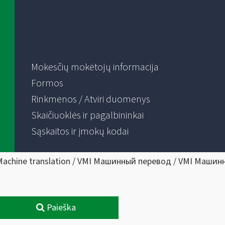
Mokesčių mokėtojų informacija
Formos
Rinkmenos / Atviri duomenys
Skaičiuoklės ir pagalbininkai
Sąskaitos ir įmokų kodai
Machine translation / VMI Машинный перевод / VMI Машин
Paieška