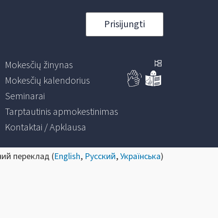
Prisijungti
Mokesčių žinynas
Mokesčių kalendorius
Seminarai
Tarptautinis apmokestinimas
Kontaktai / Apklausa
ний переклад (
English
,
Русский
,
Українська
)