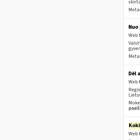
skirt
Metai
Nuo 
Web t
Valst
gyven
Metai
Dėl 
Web t
Regis
Lietu
Mokes
paaiš
Kok
Web t