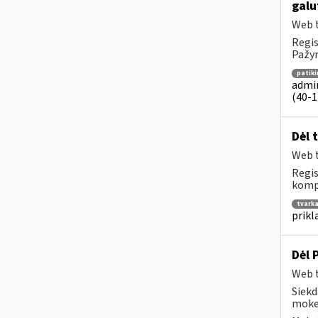
galu
Web t
Regis
Pažym
patik
admin
(40-1 
Dėl 
Web t
Regis
kompe
tvark
prikl
Dėl 
Web t
Siekd
mokes