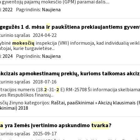
a gyventojų pajamų mokesčio (GPM) paramai dalis....
:
2022
Pagrindinis:
Naujiena
gegužės 1 d. mėsa
ir
paukštiena prekiaujantiems gyven
urinio sąrašas
2024-04-22
ybinė
mokesčių
inspekcija (VMI) informuoja, kad individualią vei
tojai, kurie turgavietėse...
:
2024
Pagrindinis:
Naujiena
akcizais apmokestinamų prekių, kurioms taikomas akci
urinio sąrašas
2018-07-16
tracijos numeris (18.
2
-31-
2
E) RM-25708 Ši informacija skelbiama:
vos Respublikos finansų...
čių žinyno kategorijos:
Raštai, paaiškinimai » Akcizų klausimais (
kinimai) 2018
ia
yra žemės įvertinimo apskundimo
tvarka
?
urinio sąrašas
2025-09-17