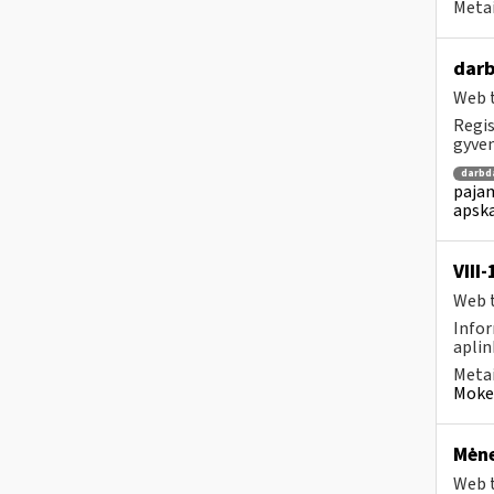
Metai
darb
Web t
Regis
gyven
darbd
pajam
apska
VIII
Web t
Infor
aplin
Metai
Mokes
Mėne
Web t