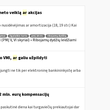
eneto veiklą
ar
akcijas
nusidėvėjimas ar amortizacija (18, 19 str.) Kai
tymai
ilgalaikio turto
pmį 18 str.
ribojamų dydžių
PMĮ V, VI skyriai) » Ribojamų dydžių leidžiami
no VMI,
ar
galiu užpildyti
ijungti ne tik per elektroninę bankininkystę arba
,2 mln. eurų kompensacijų
 paskutinė diena kai turgaviečių prekiautojai dar