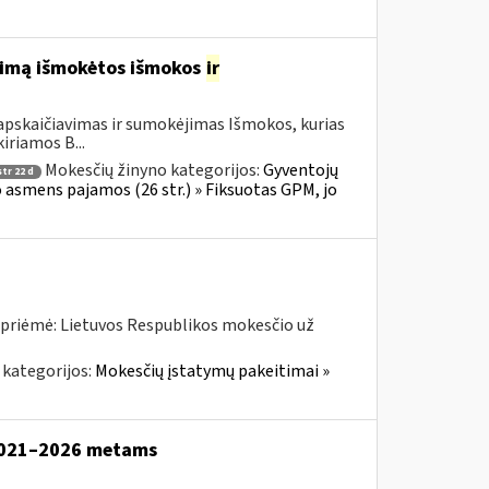
ijimą išmokėtos išmokos
ir
apskaičiavimas ir sumokėjimas Išmokos, kurias
iriamos B...
Mokesčių žinyno kategorijos:
Gyventojų
tr 22 d
io asmens pajamos (26 str.) » Fiksuotas GPM, jo
 priėmė: Lietuvos Respublikos mokesčio už
 kategorijos:
Mokesčių įstatymų pakeitimai »
2021–2026 metams