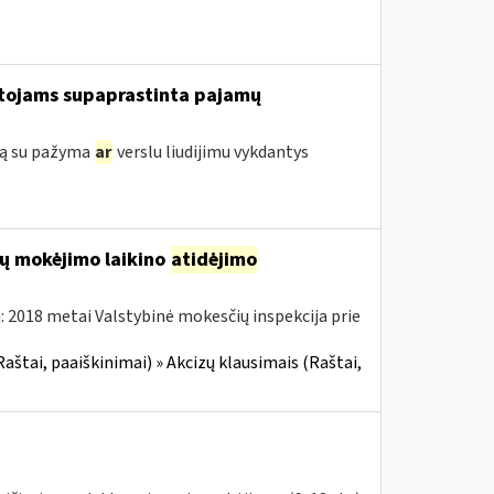
tojams supaprastinta pajamų
klą su pažyma
ar
verslu liudijimu vykdantys
zų mokėjimo laikino
atidėjimo
 2018 metai Valstybinė mokesčių inspekcija prie
Raštai, paaiškinimai) » Akcizų klausimais (Raštai,