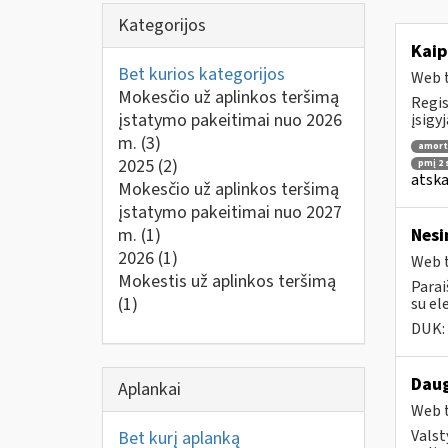
Kategorijos
Kaip
Bet kurios kategorijos
Web t
Mokesčio už aplinkos teršimą
Regis
įstatymo pakeitimai nuo 2026
įsigy
m.
(3)
amort
2025
(2)
pmį 2 s
atska
Mokesčio už aplinkos teršimą
įstatymo pakeitimai nuo 2027
m.
(1)
Nesi
2026
(1)
Web t
Mokestis už aplinkos teršimą
Parai
(1)
su el
DUK:
Daug
Aplankai
Web t
Valst
Bet kurį aplanką