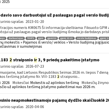
:
2025
davio savo darbuotojui už paslaugas pagal verslo liud
urinio sąrašas
2023-01-20
tracijos numeris KM0675 Ši informacija skelbiama: Fiksuoto GPM 
tojui už paslaugas pagal verslo liudijimą išmoka jo darbdavys prisk
avys
darbuotojas
fr0471
gpm
gpm312
gpmį 22 str
verslo liudijimas
gpmį 2 s
ų mokestis » Pajamos iš verslo/ veiklos » Verslo liudijimą įsigijus
ičiavimas ir sumokėjimas
-1183
2
straipsnio
ir
3, 9 priedų pakeitimo įstatymo
urinio sąrašas
2026-07-23
muojame, kad Lietuvos Respublikos Seimas 2026 m. liepos 7 dieną
kos teršimą įstatymo Nr. VIII-1183
2
straipsnio...
:
2026
Mokesčiai:
Mokestis už aplinkos teršimą
Mokesčių žinyno
čio už aplinkos teršimą įstatymo pakeitimai nuo 2026 m.
sinio neapmokestinamojo pajamų dydžio skaičiuoklė 
urinio sąrašas
2020-04-06