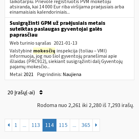
laikotarpiu. Prievolė registruotis PVM mokėtoju
atsiranda, kai 14 000 Eur riba viršijama praėjusiais arba
einamaisiais kalendoriniais...
Susigrąžinti GPM už praėjusiais metais
suteiktas paslaugas gyventojai galės
paprasčiau
Web turinio sąrašas
2021-01-13
Valstybinė
mokesčių
inspekcija (toliau – VMI)
informuoja, jog nuo šiol gyventojų pranešimai apie
išlaidas (PRC912), siekiant susigrąžinti dalį Gyventojų
pajamų mokesčio...
Metai:
2021
Pagrindinis:
Naujiena
20 Įrašų(-ai)
Rodoma nuo 2,261 iki 2,280 iš 7,293 irašų.
1
...
113
114
115
...
365