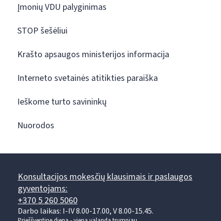
Įmonių VDU palyginimas
STOP šešėliui
Krašto apsaugos ministerijos informacija
Interneto svetainės atitikties paraiška
Ieškome turto savininkų
Nuorodos
Konsultacijos mokesčių klausimais ir paslaugos
gyventojams:
+370 5 260 5060
Darbo laikas: I-IV 8.00-17.00, V 8.00-15.45.
Prieššventinę dieną - viena valanda trumpiau.