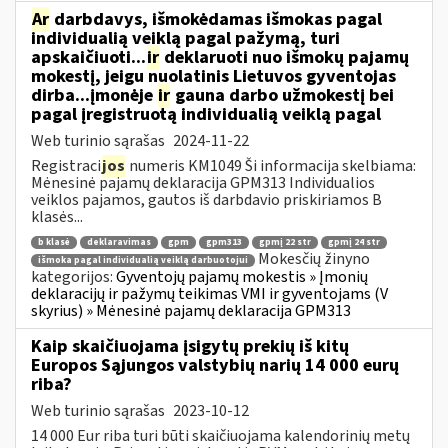
Ar
darbdavys, išmokėdamas išmokas pagal
individualią veiklą pagal pažymą, turi
apskaičiuoti...
ir
deklaruoti nuo išmokų pajamų
mokestį, jeigu nuolatinis Lietuvos gyventojas
dirba...įmonėje
ir
gauna darbo užmokestį bei
pagal įregistruotą individualią veiklą pagal
Web turinio sąrašas
2024-11-22
Registraci
jos
numeris KM1049 Ši informacija skelbiama:
Mėnesinė pajamų deklaracija GPM313 Individualios
veiklos pajamos, gautos iš darbdavio priskiriamos B
klasės...
b klasė
deklaravimas
gpm
gpm313
gpmį 22 str
gpmį 24 str
Mokesčių žinyno
išmoka pagal individualią veiklą darbuotojui
kategorijos:
Gyventojų pajamų mokestis » Įmonių
deklaracijų ir pažymų teikimas VMI ir gyventojams (V
skyrius) » Mėnesinė pajamų deklaracija GPM313
Kaip skaičiuojama įsigytų prekių iš kitų
Europos Sąjungos valstybių narių 14 000 eurų
riba?
Web turinio sąrašas
2023-10-12
14 000 Eur riba turi būti skaičiuojama kalendorinių metų