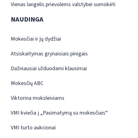
Vienas langelis prievolėms valstybei sumokėti
NAUDINGA
Mokesčiai ir jų dydžiai
Atsiskaitymas grynaisiais pinigais
Dažniausiai užduodami klausimai
Mokesčių ABC
Viktorina moksleiviams
VMI kviečia į „Pasimatymą su mokesčiais“
VMI turto aukcionai