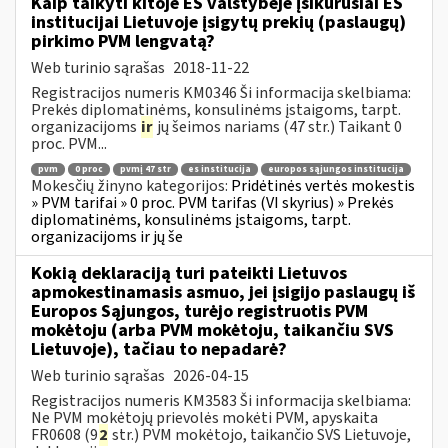
Kaip taikyti kitoje ES valstybėje įsikūrusiai ES
institucijai Lietuvoje įsigytų prekių (paslaugų)
pirkimo PVM lengvatą?
Web turinio sąrašas
2018-11-22
Registracijos numeris KM0346 Ši informacija skelbiama:
Prekės diplomatinėms, konsulinėms įstaigoms, tarpt.
organizacijoms
ir
jų šeimos nariams (47 str.) Taikant 0
proc. PVM...
pvm
0 proc
pvmį 47 str
es institucija
europos sąjungos institucija
Mokesčių žinyno kategorijos:
Pridėtinės vertės mokestis
» PVM tarifai » 0 proc. PVM tarifas (VI skyrius) » Prekės
diplomatinėms, konsulinėms įstaigoms, tarpt.
organizacijoms ir jų še
Kokią deklaraciją turi pateikti Lietuvos
apmokestinamasis asmuo, jei įsigijo paslaugų iš
Europos Sąjungos, turėjo registruotis PVM
mokėtoju (arba PVM mokėtoju, taikančiu SVS
Lietuvoje), tačiau to nepadarė?
Web turinio sąrašas
2026-04-15
Registracijos numeris KM3583 Ši informacija skelbiama:
Ne PVM mokėtojų prievolės mokėti PVM, apyskaita
FR0608 (9
2
str.) PVM mokėtojo, taikančio SVS Lietuvoje,