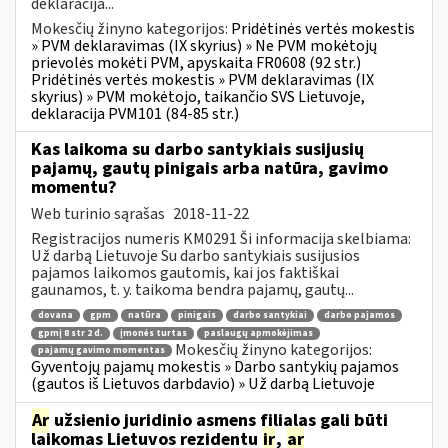
deklaracija...
Mokesčių žinyno kategorijos:
Pridėtinės vertės mokestis
» PVM deklaravimas (IX skyrius) » Ne PVM mokėtojų
prievolės mokėti PVM, apyskaita FR0608 (92 str.)
Pridėtinės vertės mokestis » PVM deklaravimas (IX
skyrius) » PVM mokėtojo, taikančio SVS Lietuvoje,
deklaracija PVM101 (84-85 str.)
Kas laikoma su darbo santykiais susijusių
pajamų, gautų pinigais arba natūra, gavimo
momentu?
Web turinio sąrašas
2018-11-22
Registracijos numeris KM0291 Ši informacija skelbiama:
Už darbą Lietuvoje Su darbo santykiais susijusios
pajamos laikomos gautomis, kai jos faktiškai
gaunamos, t. y. taikoma bendra pajamų, gautų...
dovana
gpm
natūra
pinigais
darbo santykiai
darbo pajamos
gpmį 8 str 2 d.
įmonės turtas
paslaugų apmokėjimas
Mokesčių žinyno kategorijos:
pajamų gavimo momentas
Gyventojų pajamų mokestis » Darbo santykių pajamos
(gautos iš Lietuvos darbdavio) » Už darbą Lietuvoje
Ar
užsienio juridinio asmens filialas gali būti
laikomas Lietuvos rezidentu
ir
,
ar