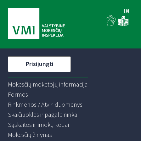
Prisijungti
Mokesčių mokėtojų informacija
Formos
Rinkmenos / Atviri duomenys
Skaičiuoklės ir pagalbininkai
Sąskaitos ir įmokų kodai
Mokesčių žinynas