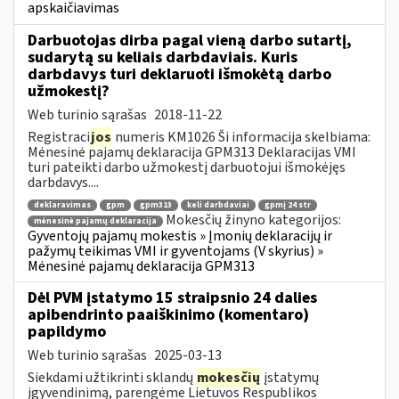
apskaičiavimas
Darbuotojas dirba pagal vieną darbo sutartį,
sudarytą su keliais darbdaviais. Kuris
darbdavys turi deklaruoti išmokėtą darbo
užmokestį?
Web turinio sąrašas
2018-11-22
Registraci
jos
numeris KM1026 Ši informacija skelbiama:
Mėnesinė pajamų deklaracija GPM313 Deklaracijas VMI
turi pateikti darbo užmokestį darbuotojui išmokėjęs
darbdavys....
deklaravimas
gpm
gpm313
keli darbdaviai
gpmį 24 str
Mokesčių žinyno kategorijos:
mėnesinė pajamų deklaracija
Gyventojų pajamų mokestis » Įmonių deklaracijų ir
pažymų teikimas VMI ir gyventojams (V skyrius) »
Mėnesinė pajamų deklaracija GPM313
Dėl PVM įstatymo 15 straipsnio 24 dalies
apibendrinto paaiškinimo (komentaro)
papildymo
Web turinio sąrašas
2025-03-13
Siekdami užtikrinti sklandų
mokesčių
įstatymų
įgyvendinimą, parengėme Lietuvos Respublikos