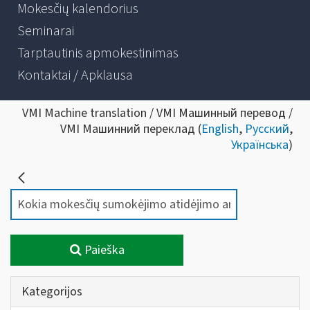
Mokesčių kalendorius
Seminarai
Tarptautinis apmokestinimas
Kontaktai / Apklausa
VMI Machine translation / VMI Машинный перевод /
VMI Машинний переклад (
English
,
Русский
,
Українська
)
Paieška
Kategorijos