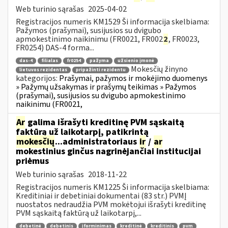
Web turinio sąrašas
2025-04-02
Registracijos numeris KM1529 Ši informacija skelbiama:
Pažymos (prašymai), susijusios su dvigubo
apmokestinimo naikinimu (FR0021, FR002
2
, FR0023,
FR0254) DAS-4 forma...
das-4
filialas
fr0254
pažyma
užsienio įmonė
Mokesčių žinyno
lietuvos rezidentas
pripažinti rezidentu
kategorijos:
Prašymai, pažymos ir mokėjimo duomenys
» Pažymų užsakymas ir prašymų teikimas » Pažymos
(prašymai), susijusios su dvigubo apmokestinimo
naikinimu (FR0021,
Ar
galima išrašyti kreditinę PVM sąskaitą
faktūrą už laikotarpį, patikrintą
mokesčių
...administratoriaus
ir
/
ar
mokestinius ginčus nagrinėjančiai institucijai
priėmus
Web turinio sąrašas
2018-11-22
Registracijos numeris KM1225 Ši informacija skelbiama:
Kreditiniai ir debetiniai dokumentai (83 str.) PVMĮ
nuostatos nedraudžia PVM mokėtojui išrašyti kreditinę
PVM sąskaitą faktūrą už laikotarpį,...
debetinė
debetinis
įforminimas
kreditinė
kreditinis
pvm