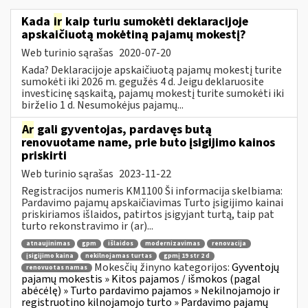
Kada
ir
kaip turiu sumokėti deklaracijoje
apskaičiuotą mokėtiną pajamų mokestį?
Web turinio sąrašas
2020-07-20
Kada? Deklaracijoje apskaičiuotą pajamų mokestį turite
sumokėti iki 2026 m. gegužės 4 d. Jeigu deklaruosite
investicinę sąskaitą, pajamų mokestį turite sumokėti iki
birželio 1 d. Nesumokėjus pajamų...
Ar
gali gyventojas, pardavęs butą
renovuotame name, prie buto įsigijimo kainos
priskirti
Web turinio sąrašas
2023-11-22
Registracijos numeris KM1100 Ši informacija skelbiama:
Pardavimo pajamų apskaičiavimas Turto įsigijimo kainai
priskiriamos išlaidos, patirtos įsigyjant turtą, taip pat
turto rekonstravimo ir (ar)...
atnaujinimas
gpm
išlaidos
modernizavimas
renovacija
įsigijimo kaina
nekilnojamas turtas
gpmį 19 str 2 d
Mokesčių žinyno kategorijos:
Gyventojų
renovuotas namas
pajamų mokestis » Kitos pajamos / išmokos (pagal
abėcėlę) » Turto pardavimo pajamos » Nekilnojamojo ir
registruotino kilnojamojo turto » Pardavimo pajamų