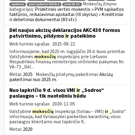
Mokesčių žinyno
sąskaita
pvm sąskaita faktūra
pvmį 83 str
kategorijos:
Pridėtinės vertės mokestis » PVM sąskaitos
faktūros, reikalavimai apskaitai (IX skyrius) » Kreditiniai
ir debetiniai dokumentai (83 str.)
Dėl naujos akcizų deklaracijos AKC430 formos
patvirtinimo, pildymo
ir
pateikimo
Web turinio sąrašas
2025-08-22
Informuojame, kad 2025 m. rugpjūčio 20 d. buvo priimtas
Valstybinės
mokesčių
inspekcijos prie Lietuvos
Respublikos finansų ministerijos viršininko įsakymas Nr.
VA-73 „Dėl...
Metai:
2025
Mokesčių įstatymų pakeitimai:
Akcizų
pakeitimai nuo 2025 m.
Nuo lapkričio 9 d. visos VMI
ir
„Sodros“
paslaugos – tik nuotoliniu būdu
Web turinio sąrašas
2020-11-05
Valstybinė
mokesčių
inspekcija (toliau – VMI)
ir
„Sodra“
informuoja, kad Vyriausybei paskelbus karantiną, visos
paslaugos klientams nuo lapkričio 9...
Metai:
2020