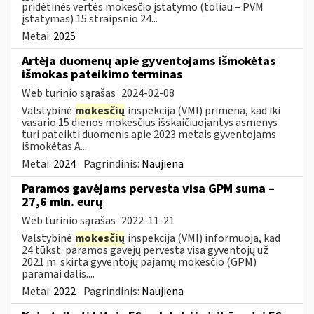
pridėtinės vertės mokesčio įstatymo (toliau – PVM
įstatymas) 15 straipsnio 24...
Metai:
2025
Artėja duomenų apie gyventojams išmokėtas
išmokas pateikimo terminas
Web turinio sąrašas
2024-02-08
Valstybinė
mokesčių
inspekcija (VMI) primena, kad iki
vasario 15 dienos mokesčius išskaičiuojantys asmenys
turi pateikti duomenis apie 2023 metais gyventojams
išmokėtas A...
Metai:
2024
Pagrindinis:
Naujiena
Paramos gavėjams pervesta visa GPM suma –
27,6 mln. eurų
Web turinio sąrašas
2022-11-21
Valstybinė
mokesčių
inspekcija (VMI) informuoja, kad
24 tūkst. paramos gavėjų pervesta visa gyventojų už
2021 m. skirta gyventojų pajamų mokesčio (GPM)
paramai dalis....
Metai:
2022
Pagrindinis:
Naujiena