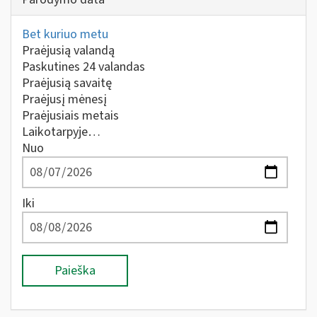
Bet kuriuo metu
Praėjusią valandą
Paskutines 24 valandas
Praėjusią savaitę
Praėjusį mėnesį
Praėjusiais metais
Laikotarpyje…
Nuo
Iki
Paieška