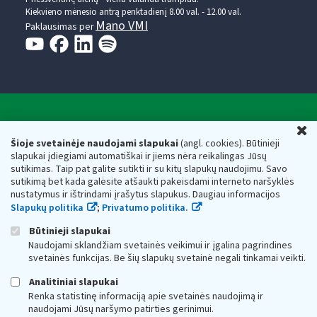
Kiekvieno mėnesio antrą penktadienį 8.00 val. - 12.00 val.
Mano VMI
Paklausimas per
Valstybinė mokesčių inspekcija prie Lietuvos
U
Respublikos finansų ministerijos
Šioje svetainėje naudojami slapukai
(angl. cookies). Būtinieji
slapukai įdiegiami automatiškai ir jiems nėra reikalingas Jūsų
Biudžetinė įstaiga. Juridinio asmens kodas — 188659752,
sutikimas. Taip pat galite sutikti ir su kitų slapukų naudojimu. Savo
adresas: Vasario 16-osios g. 14, 01107 Vilnius, Lietuva, el.paštas:
sutikimą bet kada galėsite atšaukti pakeisdami interneto naršyklės
vmi@vmi.lt
, E. pristatymo dėžutės adresas 188659752
nustatymus ir ištrindami įrašytus slapukus. Daugiau informacijos
Duomenys apie Valstybinę mokesčių inspekciją prie Lietuvos
Slapukų politika
;
Privatumo politika.
Respublikos finansų ministerijos kaupiami ir saugomi Juridinių
asmenų registre
Būtinieji slapukai
Naudojami sklandžiam svetainės veikimui ir įgalina pagrindines
svetainės funkcijas. Be šių slapukų svetainė negali tinkamai veikti.
Analitiniai slapukai
Renka statistinę informaciją apie svetainės naudojimą ir
naudojami Jūsų naršymo patirties gerinimui.