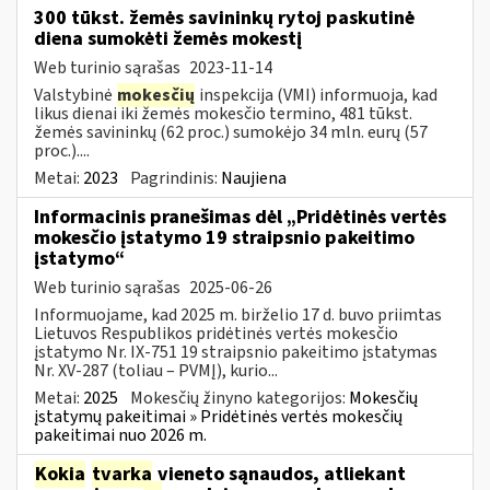
300 tūkst. žemės savininkų rytoj paskutinė
diena sumokėti žemės mokestį
Web turinio sąrašas
2023-11-14
Valstybinė
mokesčių
inspekcija (VMI) informuoja, kad
likus dienai iki žemės mokesčio termino, 481 tūkst.
žemės savininkų (62 proc.) sumokėjo 34 mln. eurų (57
proc.)....
Metai:
2023
Pagrindinis:
Naujiena
Informacinis pranešimas dėl „Pridėtinės vertės
mokesčio įstatymo 19 straipsnio pakeitimo
įstatymo“
Web turinio sąrašas
2025-06-26
Informuojame, kad 2025 m. birželio 17 d. buvo priimtas
Lietuvos Respublikos pridėtinės vertės mokesčio
įstatymo Nr. IX-751 19 straipsnio pakeitimo įstatymas
Nr. XV-287 (toliau – PVMĮ), kurio...
Metai:
2025
Mokesčių žinyno kategorijos:
Mokesčių
įstatymų pakeitimai » Pridėtinės vertės mokesčių
pakeitimai nuo 2026 m.
Kokia
tvarka
vieneto sąnaudos, atliekant