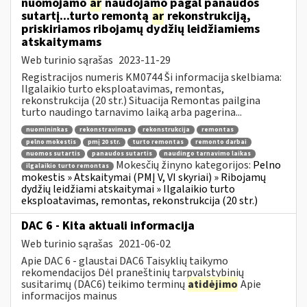
nuomojamo
ar
naudojamo pagal panaudos
sutartį...turto remontą
ar
rekonstrukciją,
priskiriamos ribojamų dydžių leidžiamiems
atskaitymams
Web turinio sąrašas
2023-11-29
Registracijos numeris KM0744 Ši informacija skelbiama:
Ilgalaikio turto eksploatavimas, remontas,
rekonstrukcija (20 str.) Situacija Remontas pailgina
turto naudingo tarnavimo laiką arba pagerina...
nuomininkas
rekonstravimas
rekonstrukcija
remontas
pelno mokestis
pmį 20 str.
turto remontas
remonto darbai
nuomos sutartis
panaudos sutartis
naudingo tarnavimo laikas
Mokesčių žinyno kategorijos:
Pelno
ilgalaikio turto remontas
mokestis » Atskaitymai (PMĮ V, VI skyriai) » Ribojamų
dydžių leidžiami atskaitymai » Ilgalaikio turto
eksploatavimas, remontas, rekonstrukcija (20 str.)
DAC 6 - Kita aktuali informacija
Web turinio sąrašas
2021-06-02
Apie DAC 6 - glaustai DAC6 Taisyklių taikymo
rekomendacijos Dėl praneštinių tarpvalstybinių
susitarimų (DAC6) teikimo terminų
atidėjimo
Apie
informacijos mainus