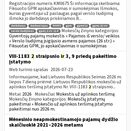
Registracijos numeris KM0675 Ši informacija skelbiama:
Fiksuoto GPM apskaičiavimas ir sumokėjimas Išmokos,
kurias gyventojui už paslaugas pagal verslo liudijimą
išmoka jo darbdavys priskiriamos B...
darbdavys
darbuotojas
fr0471
gpm
gpm312
gpmį 22 str
Mokesčių žinyno kategorijos:
verslo liudijimas
gpmį 2 str 22 d
Gyventojų pajamų mokestis » Pajamos iš verslo/ veiklos
» Verslo liudijimą įsigijusio asmens pajamos (26 str.) »
Fiksuotas GPM, jo apskaičiavimas ir sumokėjimas
VIII-1183
2
straipsnio
ir
3, 9 priedų pakeitimo
įstatymo
Web turinio sąrašas
2026-07-23
Informuojame, kad Lietuvos Respublikos Seimas 2026 m.
liepos 7 dieną priėmė: Lietuvos Respublikos mokesčio už
aplinkos teršimą įstatymo Nr. VIII-1183
2
straipsnio...
Metai:
2026
Mokesčiai:
Mokestis už aplinkos teršimą
Mokesčių žinyno kategorijos:
Mokesčių įstatymų
pakeitimai » Mokesčio už aplinkos teršimą įstatymo
pakeitimai nuo 2026 m.
Mėnesinio neapmokestinamojo pajamų dydžio
skaičiuoklė 2021–2026 metams