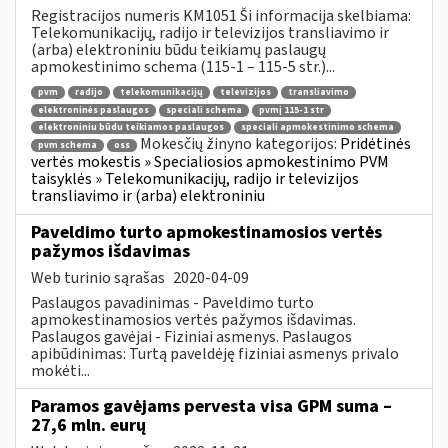
Registracijos numeris KM1051 Ši informacija skelbiama:
Telekomunikacijų, radijo ir televizijos transliavimo ir
(arba) elektroniniu būdu teikiamų paslaugų
apmokestinimo schema (115-1 – 115-5 str.)...
pvm
radijo
telekomunikacijų
televizijos
transliavimo
elektroninės paslaugos
speciali schema
pvmį 115-1 str
elektroniniu būdu teikiamos paslaugos
speciali apmokestinimo schema
Mokesčių žinyno kategorijos:
Pridėtinės
pvm schema
oss
vertės mokestis » Specialiosios apmokestinimo PVM
taisyklės » Telekomunikacijų, radijo ir televizijos
transliavimo ir (arba) elektroniniu
Paveldimo turto apmokestinamosios vertės
pažymos išdavimas
Web turinio sąrašas
2020-04-09
Paslaugos pavadinimas - Paveldimo turto
apmokestinamosios vertės pažymos išdavimas.
Paslaugos gavėjai - Fiziniai asmenys. Paslaugos
apibūdinimas: Turtą paveldėję fiziniai asmenys privalo
mokėti...
Paramos gavėjams pervesta visa GPM suma –
27,6 mln. eurų