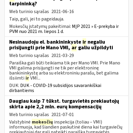
tarpininką?
Web turinio sąrašas
2021-06-16
Taip, gali, jei to pageidauja.
Mokesčių įstatymų pakeitimai:
MĮP 2021 » E-prekyba ir
PVM nuo 2021 m. liepos 1 d.
Nesinaudoju el. bankininkyste
ir
negaliu
prisijungti prie Mano VMI,
ar
galiu užpildyti
Web turinio sąrašas
2021-03-29
Paraiška gali būti teikiama tik per Mano VMI. Prie Mano
VMI galima prisijungti ne tik per elektroninę
bankininkystę arba su elektroniniu parašu, bet galima
išsiimti
ir
VMI...
DUK:
DUK - COVID-19 subsidijos savarankiškai
dirbantiems
Daugiau kaip 7 tūkst. turgavietės prekiautojų
skirta apie 2,2 mln. eurų kompensacijų
Web turinio sąrašas
2021-07-01
Valstybinė
mokesčių
inspekcija (toliau – VMI)
informuoja, kad šiandien paskutinė diena kai turgaviečių
prekiautojai dar gali pateikti paraišką turgavietės