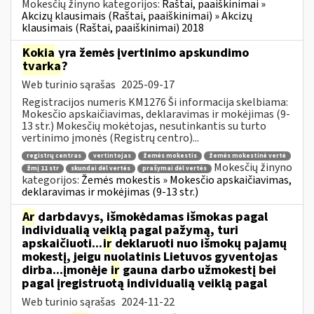
Mokesčių žinyno kategorijos:
Raštai, paaiškinimai »
Akcizų klausimais (Raštai, paaiškinimai) » Akcizų
klausimais (Raštai, paaiškinimai) 2018
Kokia
yra žemės įvertinimo apskundimo
tvarka
?
Web turinio sąrašas
2025-09-17
Registracijos numeris KM1276 Ši informacija skelbiama:
Mokesčio apskaičiavimas, deklaravimas ir mokėjimas (9-
13 str.) Mokesčių mokėtojas, nesutinkantis su turto
vertinimo įmonės (Registrų centro)...
registrų centras
vertintojas
žemės mokestis
žemės mokestinė vertė
Mokesčių žinyno
žmį 11 str
skundai dėl vertės
prašymai dėl vertės
kategorijos:
Žemės mokestis » Mokesčio apskaičiavimas,
deklaravimas ir mokėjimas (9-13 str.)
Ar
darbdavys, išmokėdamas išmokas pagal
individualią veiklą pagal pažymą, turi
apskaičiuoti...
ir
deklaruoti nuo išmokų pajamų
mokestį, jeigu nuolatinis Lietuvos gyventojas
dirba...įmonėje
ir
gauna darbo užmokestį bei
pagal įregistruotą individualią veiklą pagal
Web turinio sąrašas
2024-11-22