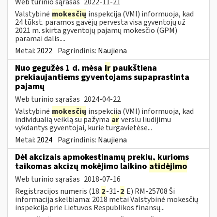
Web turinio sąrašas
2022-11-21
Valstybinė
mokesčių
inspekcija (VMI) informuoja, kad
24 tūkst. paramos gavėjų pervesta visa gyventojų už
2021 m. skirta gyventojų pajamų mokesčio (GPM)
paramai dalis....
Metai:
2022
Pagrindinis:
Naujiena
Nuo gegužės 1 d. mėsa
ir
paukštiena
prekiaujantiems gyventojams supaprastinta
pajamų
Web turinio sąrašas
2024-04-22
Valstybinė
mokesčių
inspekcija (VMI) informuoja, kad
individualią veiklą su pažyma
ar
verslu liudijimu
vykdantys gyventojai, kurie turgavietėse...
Metai:
2024
Pagrindinis:
Naujiena
Dėl akcizais apmokestinamų prekių, kurioms
taikomas akcizų mokėjimo laikino
atidėjimo
Web turinio sąrašas
2018-07-16
Registracijos numeris (18.
2
-31-
2
E) RM-25708 Ši
informacija skelbiama: 2018 metai Valstybinė mokesčių
inspekcija prie Lietuvos Respublikos finansų...