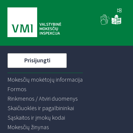
Prisijungti
Mokesčių mokėtojų informacija
Formos
Rinkmenos / Atviri duomenys
Skaičiuoklės ir pagalbininkai
Sąskaitos ir įmokų kodai
Mokesčių žinynas