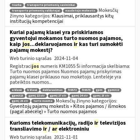
tvarka
transporto priemonių savininkai
Mokesčių
transporto priemonių valdytojai
naudotojo mokestis
žinyno kategorijos:
Klausimai, priklausantys kitų
institucijų kompetencijai
Kuriai pajamų klasei yra priskiriamos
gyventojui mokamos turto nuomos pajamos,
kaip
jos
...deklaruojamos
ir
kas turi sumokėti
pajamų mokestį?
Web turinio sąrašas
2024-11-04
Registraci
jos
numeris KM1055 Ši informacija skelbiama:
Turto nuomos pajamos Nuomos pajamų priskyrimas
pajamų klasei priklauso nuo mokėtojo. Lentelėje yra
pateiktos nuomos...
a klasė
b klasė
deklaravimas
fr0572
fr0573
gpm
gpm312
gpm313
gpmį 22 str
gpmį 27 str
gpmį 24 str
gpmį 23 str
Mokesčių žinyno kategorijos:
gpmį 25 str
turto nuoma
Gyventojų pajamų mokestis » Kitos pajamos / išmokos
(pagal abėcėlę) » Turto nuomos pajamos
Kurioms telekomunikacijų, radijo
ir
televizijos
transliavimo
ir
/
ar
elektroniniu
Web turinio sąrašas
2021-11-01