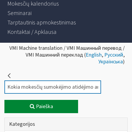
Mokesčių kalendorius
Seminarai
Tarptautinis apmokestinimas
Kontaktai / Apklausa
VMI Machine translation / VMI Машинный перевод /
VMI Машинний переклад (
English
,
Русский
,
Українська
)
Paieška
Kategorijos