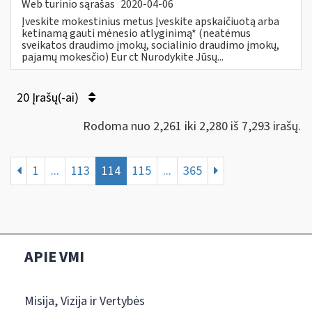
Web turinio sąrašas
2020-04-06
Įveskite mokestinius metus Įveskite apskaičiuotą arba
ketinamą gauti mėnesio atlyginimą* (neatėmus
sveikatos draudimo įmokų, socialinio draudimo įmokų,
pajamų mokesčio) Eur ct Nurodykite Jūsų...
20 Įrašų(-ai)
Rodoma nuo 2,261 iki 2,280 iš 7,293 irašų.
1
...
113
114
115
...
365
APIE VMI
Misija, Vizija ir Vertybės