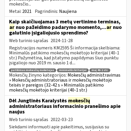
mokesčio...
Metai:
2021
Pagrindinis:
Naujiena
Kaip skaičiuojamas 3 metų vertinimo terminas,
ar
nuo pažeidimo padarymo momento,...
ar
nuo
galutinio įsigaliojusio sprendimo?
Web turinio sąrašas
2024-11-28
Registracijos numeris KM2595 Ši informacija skelbiama:
Minimalūs patikimo mokesčių mokėtojo kriterijai (40-1
str.) Pažymėtina, kad įstatymo papildymas šiuo punktu
įsigaliojo nuo 2019 m. sausio 1 d....
patikimas mokesčių mokėtojas
minimalūs kriterijai
maį 40-1 str.
Mokesčių žinyno kategorijos:
Mokesčių administravimas
» Mokesčių administratoriaus ir mokesčių mokėtojo
teisės ir pareigos (32-42 s » Minimalūs patikimo
mokesčių mokėtojo kriterijai (40-1 str.)
Dėl Jungtinės Karalystės
mokesčių
administratoriaus informacinio pranešimo apie
naujus
Web turinio sąrašas
2022-03-23
Siekdami informuoti apie pakeitimus, susijusius su