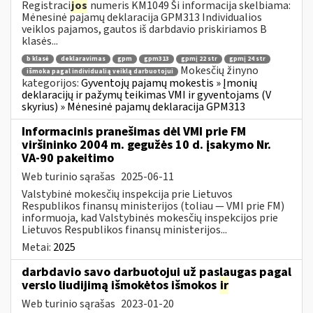
Registraci
jos
numeris KM1049 Ši informacija skelbiama:
Mėnesinė pajamų deklaracija GPM313 Individualios
veiklos pajamos, gautos iš darbdavio priskiriamos B
klasės...
b klasė
deklaravimas
gpm
gpm313
gpmį 22 str
gpmį 24 str
Mokesčių žinyno
išmoka pagal individualią veiklą darbuotojui
kategorijos:
Gyventojų pajamų mokestis » Įmonių
deklaracijų ir pažymų teikimas VMI ir gyventojams (V
skyrius) » Mėnesinė pajamų deklaracija GPM313
Informacinis pranešimas dėl VMI prie FM
viršininko 2004 m. gegužės 10 d. įsakymo Nr.
VA-90 pakeitimo
Web turinio sąrašas
2025-06-11
Valstybinė mokesčių inspekcija prie Lietuvos
Respublikos finansų ministerijos (toliau ― VMI prie FM)
informuoja, kad Valstybinės mokesčių inspekcijos prie
Lietuvos Respublikos finansų ministerijos...
Metai:
2025
darbdavio savo darbuotojui už paslaugas pagal
verslo liudijimą išmokėtos išmokos
ir
Web turinio sąrašas
2023-01-20