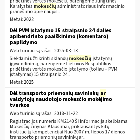
pridėtinės vertės mokesčiu, parengėme Jungtinės
Karalystės
mokesčių
administratoriaus informacinio
pranešimo apie naujus...
Metai:
2022
Dėl PVM įstatymo 15 straipsnio 24 dalies
apibendrinto paaiškinimo (komentaro)
papildymo
Web turinio sąrašas
2025-03-13
Siekdami užtikrinti sklandų
mokesčių
įstatymų
įgyvendinimą, parengėme Lietuvos Respublikos
pridėtinės vertės mokesčio įstatymo (toliau – PVM
įstatymas) 15 straipsnio 24...
Metai:
2025
Dėl transporto priemonių savininkų
ar
valdytojų naudotojo mokesčio mokėjimo
tvarkos
Web turinio sąrašas
2018-11-22
Registracijos numeris KM2140 Ši informacija skelbiama:
Mokesčių žinynas Klausimai, priklausantys kitų
institucijų kompetencijai Nuo 2007 m. liepos 17 dienos
transporto priemonių savininkų ar...