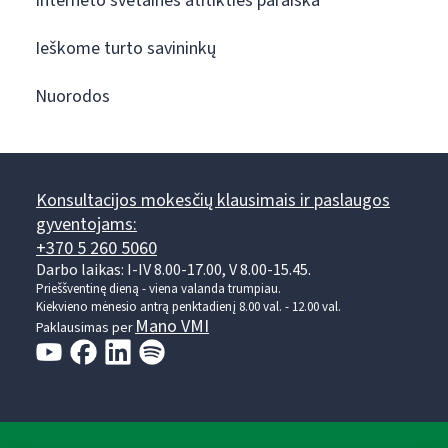
Interneto svetainės atitikties paraiška
Ieškome turto savininkų
Nuorodos
Konsultacijos mokesčių klausimais ir paslaugos
gyventojams:
+370 5 260 5060
Darbo laikas: I-IV 8.00-17.00, V 8.00-15.45.
Prieššventinę dieną - viena valanda trumpiau.
Kiekvieno mėnesio antrą penktadienį 8.00 val. - 12.00 val.
Mano VMI
Paklausimas per