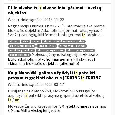
Etilo alkoholis
ir
alkoholiniai gėrimai – akcizų
objektas
Web turinio sąrašas
2018-11-22
Registracijos numeris KM1251 Ši informacija skelbiama:
Mokesčio objektas Alkoholiniai gėrimai - alus, vynas iš
šviežių vynuogių, kiti fermentuoti gėrimai
ir
tarpiniai...
akcizai
alus
vynas
akcizais apmokestinamos prekės
alkoholiniai gėrimai
etilo alkoholis
fermentuoti gėrimai
tarpiniai produktai
akcizų įstatymo 2 str
akcizų įstatymo 3 str
Mokesčių žinyno kategorijos:
Akcizai »
akcizų objektas
Etilo alkoholis ir alkoholiniai gėrimai (II skyriaus I
skirsnis) » Mokesčio objektas (alkoholio)
Kaip Mano VMI galima užpildyti
ir
pateikti
prašymus grąžinti akcizus (FR0396
ir
FR0397
Web turinio sąrašas
2025-03-17
Prisijungę prie Mano VMI, elektroniniu būdu galite
užpildyti
ir
pateikti: prašymą grąžinti už etilo alkoholį
ir
/
ar
...
Mokesčių žinyno kategorijos:
VMI elektroninės sistemos
» Mano VMI » Akcizų lengvatos