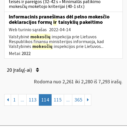
teisės ir pareigos (32-42 s » Minimalūs patikimo
mokesčių mokėtojo kriterijai (40-1 str.)
Informacinis pranešimas dėl pelno mokesčio
deklaracijos formų
ir
taisyklių pakeitimo
Web turinio sąrašas
2022-04-14
Valstybinė
mokesčių
inspekcija prie Lietuvos
Respublikos finansų ministerijos informuoja, kad
Valstybinės
mokesčių
inspekcijos prie Lietuvos...
Metai:
2022
20 Įrašų(-ai)
Rodoma nuo 2,261 iki 2,280 iš 7,293 irašų.
1
...
113
114
115
...
365