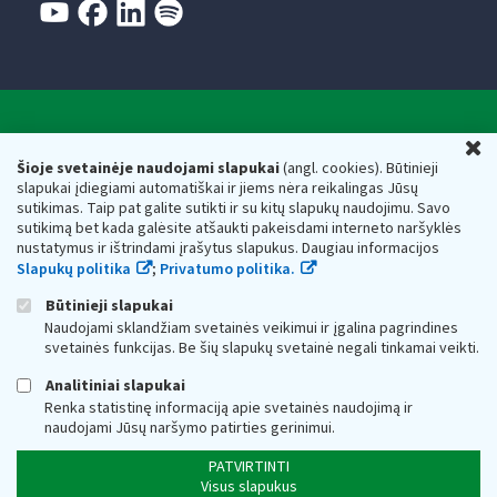
Valstybinė mokesčių inspekcija prie Lietuvos
U
Respublikos finansų ministerijos
Šioje svetainėje naudojami slapukai
(angl. cookies). Būtinieji
slapukai įdiegiami automatiškai ir jiems nėra reikalingas Jūsų
Biudžetinė įstaiga. Juridinio asmens kodas — 188659752,
sutikimas. Taip pat galite sutikti ir su kitų slapukų naudojimu. Savo
adresas: Vasario 16-osios g. 14, 01107 Vilnius, Lietuva, el.paštas:
sutikimą bet kada galėsite atšaukti pakeisdami interneto naršyklės
vmi@vmi.lt
, E. pristatymo dėžutės adresas 188659752
nustatymus ir ištrindami įrašytus slapukus. Daugiau informacijos
Duomenys apie Valstybinę mokesčių inspekciją prie Lietuvos
Slapukų politika
;
Privatumo politika.
Respublikos finansų ministerijos kaupiami ir saugomi Juridinių
asmenų registre
Būtinieji slapukai
Naudojami sklandžiam svetainės veikimui ir įgalina pagrindines
svetainės funkcijas. Be šių slapukų svetainė negali tinkamai veikti.
Analitiniai slapukai
Renka statistinę informaciją apie svetainės naudojimą ir
naudojami Jūsų naršymo patirties gerinimui.
PATVIRTINTI
Visus slapukus