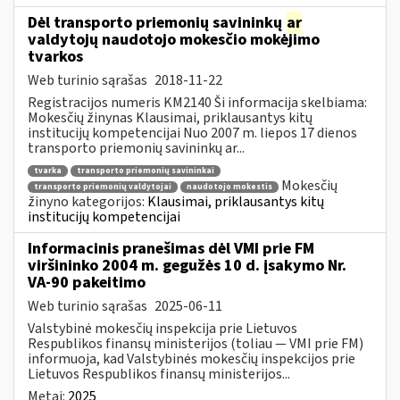
Dėl transporto priemonių savininkų
ar
valdytojų naudotojo mokesčio mokėjimo
tvarkos
Web turinio sąrašas
2018-11-22
Registracijos numeris KM2140 Ši informacija skelbiama:
Mokesčių žinynas Klausimai, priklausantys kitų
institucijų kompetencijai Nuo 2007 m. liepos 17 dienos
transporto priemonių savininkų ar...
tvarka
transporto priemonių savininkai
Mokesčių
transporto priemonių valdytojai
naudotojo mokestis
žinyno kategorijos:
Klausimai, priklausantys kitų
institucijų kompetencijai
Informacinis pranešimas dėl VMI prie FM
viršininko 2004 m. gegužės 10 d. įsakymo Nr.
VA-90 pakeitimo
Web turinio sąrašas
2025-06-11
Valstybinė mokesčių inspekcija prie Lietuvos
Respublikos finansų ministerijos (toliau ― VMI prie FM)
informuoja, kad Valstybinės mokesčių inspekcijos prie
Lietuvos Respublikos finansų ministerijos...
Metai:
2025