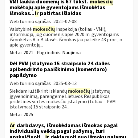
VMI laukia duomenų iš 67 tūkst.
mokesčių
mokėtojų apie gyventojams išmokėtas
išmokas...
ir
patirtas išlaidas
Web turinio sąrašas
2021-02-08
Valstybinė
mokesčių
inspekcija (toliau - VMI),
informuoja, jog duomenis apie 2020 m. gyventojams
išmokėtas A ir B klasės išmokas jau pateikė 43 proc., o
apie gyventojų...
Metai:
2021
Pagrindinis:
Naujiena
Dėl PVM įstatymo 15 straipsnio 24 dalies
apibendrinto paaiškinimo (komentaro)
papildymo
Web turinio sąrašas
2025-03-13
Siekdami užtikrinti sklandų
mokesčių
įstatymų
įgyvendinimą, parengėme Lietuvos Respublikos
pridėtinės vertės mokesčio įstatymo (toliau – PVM
įstatymas) 15 straipsnio 24...
Metai:
2025
Ar
darbdavys, išmokėdamas išmokas pagal
individualią veiklą pagal pažymą, turi
apskaičiuoti...
ir
deklaruoti nuo išmokų pajamų