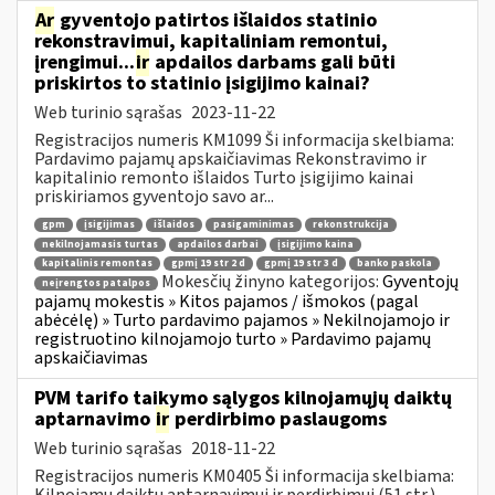
Ar
gyventojo patirtos išlaidos statinio
rekonstravimui, kapitaliniam remontui,
įrengimui...
ir
apdailos darbams gali būti
priskirtos to statinio įsigijimo kainai?
Web turinio sąrašas
2023-11-22
Registracijos numeris KM1099 Ši informacija skelbiama:
Pardavimo pajamų apskaičiavimas Rekonstravimo ir
kapitalinio remonto išlaidos Turto įsigijimo kainai
priskiriamos gyventojo savo ar...
gpm
įsigijimas
išlaidos
pasigaminimas
rekonstrukcija
nekilnojamasis turtas
apdailos darbai
įsigijimo kaina
kapitalinis remontas
gpmį 19 str 2 d
gpmį 19 str 3 d
banko paskola
Mokesčių žinyno kategorijos:
Gyventojų
neįrengtos patalpos
pajamų mokestis » Kitos pajamos / išmokos (pagal
abėcėlę) » Turto pardavimo pajamos » Nekilnojamojo ir
registruotino kilnojamojo turto » Pardavimo pajamų
apskaičiavimas
PVM tarifo taikymo sąlygos kilnojamųjų daiktų
aptarnavimo
ir
perdirbimo paslaugoms
Web turinio sąrašas
2018-11-22
Registracijos numeris KM0405 Ši informacija skelbiama:
Kilnojamų daiktų aptarnavimui ir perdirbimui (51 str.)