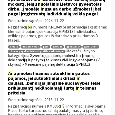
mokestį, jeigu nuolatinis Lietuvos gyventojas
dirba...įmonėje
ir
gauna darbo užmokestį bei
pagal įregistruotą individualią veiklą pagal
Web turinio sąrašas
2024-11-22
Registraci
jos
numeris KM1049 Ši informacija skelbiama:
Mėnesinė pajamų deklaracija GPM313 Individualios
veiklos pajamos, gautos iš darbdavio priskiriamos B
klasės...
b klasė
deklaravimas
gpm
gpm313
gpmį 22 str
gpmį 24 str
Mokesčių žinyno
išmoka pagal individualią veiklą darbuotojui
kategorijos:
Gyventojų pajamų mokestis » Įmonių
deklaracijų ir pažymų teikimas VMI ir gyventojams (V
skyrius) » Mėnesinė pajamų deklaracija GPM313
Ar
apmokestinamos sutuoktinio gautos
pajamos, jei sutuoktiniai skiriasi
ir
dalijasi...bendrąja jungtine nuosavybės teise
priklausantį nekilnojamąjį turtą
ir
teismas
priteisia
Web turinio sąrašas
2018-11-22
Registracijos numeris KM086
2
Ši informacija skelbiama:
Kitos Turto tarp sutuoktinių padalijimas yra jų turimo,
bendrosios jungtinės nuosavybės teise priklausančio,