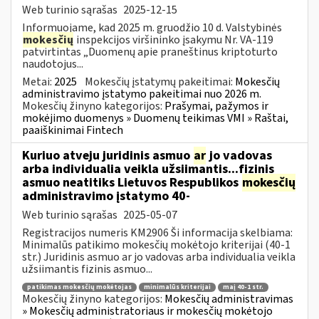
Web turinio sąrašas
2025-12-15
Informuojame, kad 2025 m. gruodžio 10 d. Valstybinės
mokesčių
inspekcijos viršininko įsakymu Nr. VA-119
patvirtintas „Duomenų apie praneštinus kriptoturto
naudotojus...
Metai:
2025
Mokesčių įstatymų pakeitimai:
Mokesčių
administravimo įstatymo pakeitimai nuo 2026 m.
Mokesčių žinyno kategorijos:
Prašymai, pažymos ir
mokėjimo duomenys » Duomenų teikimas VMI » Raštai,
paaiškinimai Fintech
Kuriuo atveju juridinis asmuo
ar
jo vadovas
arba individualia veikla užsiimantis...fizinis
asmuo neatitiks Lietuvos Respublikos
mokesčių
administravimo įstatymo 40-
Web turinio sąrašas
2025-05-07
Registracijos numeris KM2906 Ši informacija skelbiama:
Minimalūs patikimo mokesčių mokėtojo kriterijai (40-1
str.) Juridinis asmuo ar jo vadovas arba individualia veikla
užsiimantis fizinis asmuo...
patikimas mokesčių mokėtojas
minimalūs kriterijai
maį 40-1 str.
Mokesčių žinyno kategorijos:
Mokesčių administravimas
» Mokesčių administratoriaus ir mokesčių mokėtojo