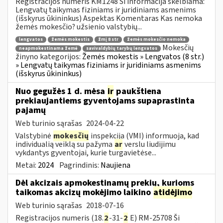
Registracijos numeris KM1248 Ši informacija skelbiama:
Lengvatų taikymas fiziniams ir juridiniams asmenims
(išskyrus ūkininkus) Aspektas Komentaras Kas nemoka
žemės mokesčio? užsienio valstybių...
lengvatos
žemės mokestis
žmį 8 str
žemės mokesčio nemoka
Mokesčių
neapmokestinama žemė
savivaldybių tarybų lengvatos
žinyno kategorijos:
Žemės mokestis » Lengvatos (8 str.)
» Lengvatų taikymas fiziniams ir juridiniams asmenims
(išskyrus ūkininkus)
Nuo gegužės 1 d. mėsa
ir
paukštiena
prekiaujantiems gyventojams supaprastinta
pajamų
Web turinio sąrašas
2024-04-22
Valstybinė
mokesčių
inspekcija (VMI) informuoja, kad
individualią veiklą su pažyma
ar
verslu liudijimu
vykdantys gyventojai, kurie turgavietėse...
Metai:
2024
Pagrindinis:
Naujiena
Dėl akcizais apmokestinamų prekių, kurioms
taikomas akcizų mokėjimo laikino
atidėjimo
Web turinio sąrašas
2018-07-16
Registracijos numeris (18.
2
-31-
2
E) RM-25708 Ši