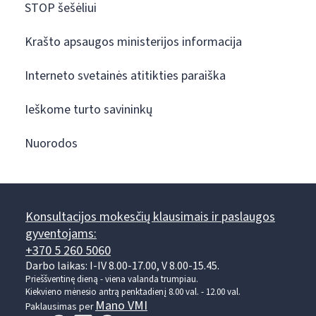
STOP šešėliui
Krašto apsaugos ministerijos informacija
Interneto svetainės atitikties paraiška
Ieškome turto savininkų
Nuorodos
Konsultacijos mokesčių klausimais ir paslaugos
gyventojams:
+370 5 260 5060
Darbo laikas: I-IV 8.00-17.00, V 8.00-15.45.
Prieššventinę dieną - viena valanda trumpiau.
Kiekvieno mėnesio antrą penktadienį 8.00 val. - 12.00 val.
Mano VMI
Paklausimas per