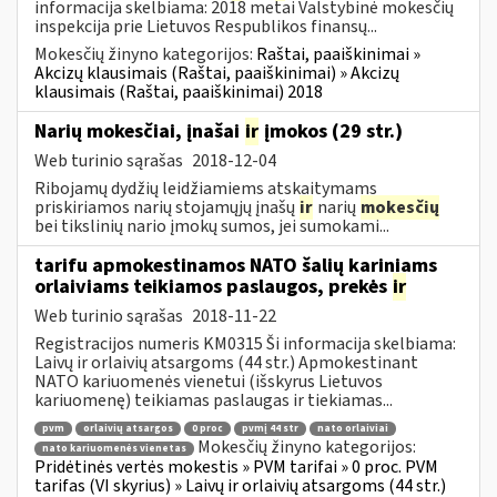
informacija skelbiama: 2018 metai Valstybinė mokesčių
inspekcija prie Lietuvos Respublikos finansų...
Mokesčių žinyno kategorijos:
Raštai, paaiškinimai »
Akcizų klausimais (Raštai, paaiškinimai) » Akcizų
klausimais (Raštai, paaiškinimai) 2018
Narių mokesčiai, įnašai
ir
įmokos (29 str.)
Web turinio sąrašas
2018-12-04
Ribojamų dydžių leidžiamiems atskaitymams
priskiriamos narių stojamųjų įnašų
ir
narių
mokesčių
bei tikslinių nario įmokų sumos, jei sumokami...
tarifu apmokestinamos NATO šalių kariniams
orlaiviams teikiamos paslaugos, prekės
ir
Web turinio sąrašas
2018-11-22
Registracijos numeris KM0315 Ši informacija skelbiama:
Laivų ir orlaivių atsargoms (44 str.) Apmokestinant
NATO kariuomenės vienetui (išskyrus Lietuvos
kariuomenę) teikiamas paslaugas ir tiekiamas...
pvm
orlaivių atsargos
0 proc
pvmį 44 str
nato orlaiviai
Mokesčių žinyno kategorijos:
nato kariuomenės vienetas
Pridėtinės vertės mokestis » PVM tarifai » 0 proc. PVM
tarifas (VI skyrius) » Laivų ir orlaivių atsargoms (44 str.)