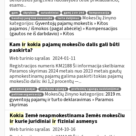
esamo...
gpm
skyrybos
sutuoktiniai
gpmį 2 str 14 d
kompensacija
Mokesčių žinyno
bendroji jungtinė nuosavybė
turto dalijimas
kategorijos:
Gyventojų pajamų mokestis » Kitos
pajamos / išmokos (pagal abėcėlę) » Kompensacijos
(gautos ne iš darbdavio) » Kitos
Kam
ir
kokia
pajamų mokesčio dalis gali būti
paskirta?
Web turinio sąrašas
2024-01-11
Registracijos numeris KM2188 Ši informacija skelbiama:
Paramos skyrimas 2024 metais nuo 2023 metais gautų
apmokestinamų pajamų galima paskirti tokias pajamų
mokesčio dalis: iki 1,2 procentų —...
paramos gavėjai
profesinė sąjunga
profesinių sąjungų susivienijimai
Mokesčių žinyno kategorijos:
2019 m.
politinė organizacija
gyventojų pajamų ir turto deklaravimas » Paramos
skyrimas
Kokia
žemė neapmokestinama žemės mokesčiu
ir
kurie juridiniai
ir
fiziniai asmenys
Web turinio sąrašas
2024-10-16