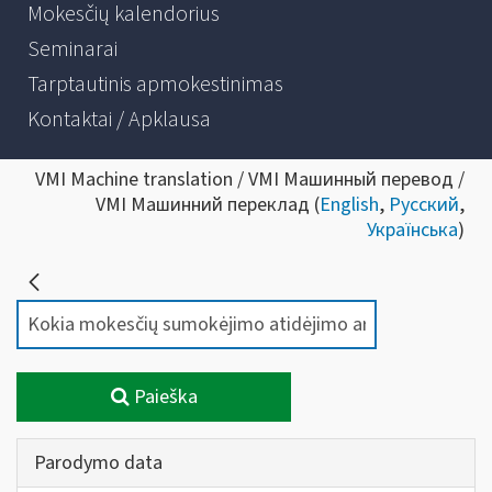
Mokesčių kalendorius
Seminarai
Tarptautinis apmokestinimas
Kontaktai / Apklausa
VMI Machine translation / VMI Машинный перевод /
VMI Машинний переклад (
English
,
Русский
,
Українська
)
Paieška
Parodymo data