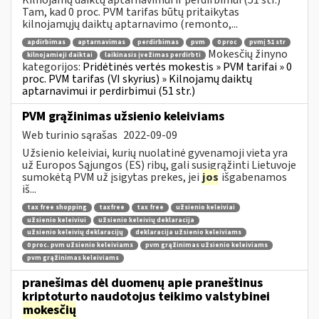
Tam, kad 0 proc. PVM tarifas būtų pritaikytas
kilnojamųjų daiktų aptarnavimo (remonto,...
apdirbimas
aptarnavimas
perdirbimas
pvm
0 proc
pvmį 51 str
Mokesčių žinyno
kilnojamieji daiktai
laikinasis įvežimas perdirbti
kategorijos:
Pridėtinės vertės mokestis » PVM tarifai » 0
proc. PVM tarifas (VI skyrius) » Kilnojamų daiktų
aptarnavimui ir perdirbimui (51 str.)
PVM grąžinimas užsienio keleiviams
Web turinio sąrašas
2022-09-09
Užsienio keleiviai, kurių nuolatinė gyvenamoji vieta yra
už Europos Sąjungos (ES) ribų, gali susigrąžinti Lietuvoje
sumokėtą PVM už įsigytas prekes, jei
jos
išgabenamos
iš...
tax free shopping
taxfree
tax free
užsienio keleiviai
užsienio keleiviui
užsienio keleivių deklaracija
užsienio keleivių deklaracijų
deklaracija užsienio keleiviams
0 proc. pvm užsienio keleiviams
pvm grąžinimas užsienio keleiviams
pvm grąžinimas keleiviams
pranešimas dėl duomenų apie praneštinus
kriptoturto naudotojus teikimo valstybinei
mokesčių