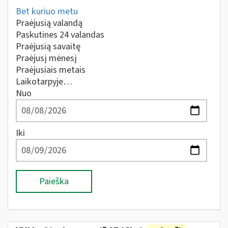
Bet kuriuo metu
Praėjusią valandą
Paskutines 24 valandas
Praėjusią savaitę
Praėjusį mėnesį
Praėjusiais metais
Laikotarpyje…
Nuo
Iki
Paieška