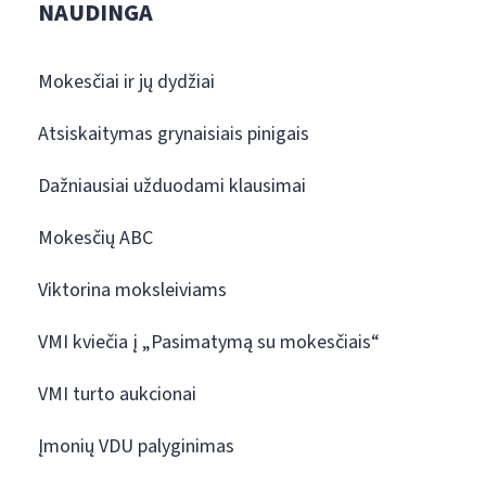
NAUDINGA
Mokesčiai ir jų dydžiai
Atsiskaitymas grynaisiais pinigais
Dažniausiai užduodami klausimai
Mokesčių ABC
Viktorina moksleiviams
VMI kviečia į „Pasimatymą su mokesčiais“
VMI turto aukcionai
Įmonių VDU palyginimas