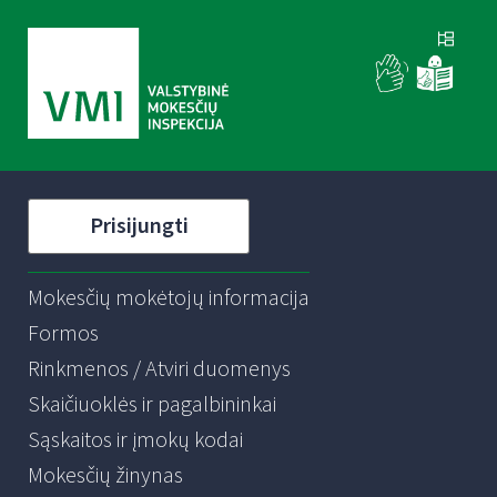
Prisijungti
Mokesčių mokėtojų informacija
Formos
Rinkmenos / Atviri duomenys
Skaičiuoklės ir pagalbininkai
Sąskaitos ir įmokų kodai
Mokesčių žinynas