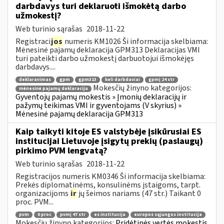
darbdavys turi deklaruoti išmokėtą darbo
užmokestį?
Web turinio sąrašas
2018-11-22
Registraci
jos
numeris KM1026 Ši informacija skelbiama:
Mėnesinė pajamų deklaracija GPM313 Deklaracijas VMI
turi pateikti darbo užmokestį darbuotojui išmokėjęs
darbdavys....
deklaravimas
gpm
gpm313
keli darbdaviai
gpmį 24 str
Mokesčių žinyno kategorijos:
mėnesinė pajamų deklaracija
Gyventojų pajamų mokestis » Įmonių deklaracijų ir
pažymų teikimas VMI ir gyventojams (V skyrius) »
Mėnesinė pajamų deklaracija GPM313
Kaip taikyti kitoje ES valstybėje įsikūrusiai ES
institucijai Lietuvoje įsigytų prekių (paslaugų)
pirkimo PVM lengvatą?
Web turinio sąrašas
2018-11-22
Registracijos numeris KM0346 Ši informacija skelbiama:
Prekės diplomatinėms, konsulinėms įstaigoms, tarpt.
organizacijoms
ir
jų šeimos nariams (47 str.) Taikant 0
proc. PVM...
pvm
0 proc
pvmį 47 str
es institucija
europos sąjungos institucija
Mokesčių žinyno kategorijos:
Pridėtinės vertės mokestis