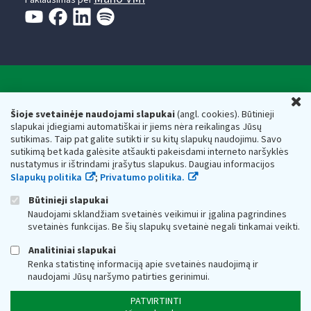
Valstybinė mokesčių inspekcija prie Lietuvos
U
Respublikos finansų ministerijos
Šioje svetainėje naudojami slapukai
(angl. cookies). Būtinieji
slapukai įdiegiami automatiškai ir jiems nėra reikalingas Jūsų
Biudžetinė įstaiga. Juridinio asmens kodas — 188659752,
sutikimas. Taip pat galite sutikti ir su kitų slapukų naudojimu. Savo
adresas: Vasario 16-osios g. 14, 01107 Vilnius, Lietuva, el.paštas:
sutikimą bet kada galėsite atšaukti pakeisdami interneto naršyklės
vmi@vmi.lt
, E. pristatymo dėžutės adresas 188659752
nustatymus ir ištrindami įrašytus slapukus. Daugiau informacijos
Duomenys apie Valstybinę mokesčių inspekciją prie Lietuvos
Slapukų politika
;
Privatumo politika.
Respublikos finansų ministerijos kaupiami ir saugomi Juridinių
asmenų registre
Būtinieji slapukai
Naudojami sklandžiam svetainės veikimui ir įgalina pagrindines
svetainės funkcijas. Be šių slapukų svetainė negali tinkamai veikti.
Analitiniai slapukai
Renka statistinę informaciją apie svetainės naudojimą ir
naudojami Jūsų naršymo patirties gerinimui.
PATVIRTINTI