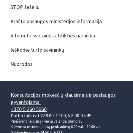
STOP šešėliui
Krašto apsaugos ministerijos informacija
Interneto svetainės atitikties paraiška
Ieškome turto savininkų
Nuorodos
Konsultacijos mokesčių klausimais ir paslaugos
gyventojams:
+370 5 260 5060
Darbo laikas: I-IV 8.00-17.00, V 8.00-15.45.
Prieššventinę dieną - viena valanda trumpiau.
Kiekvieno mėnesio antrą penktadienį 8.00 val. - 12.00 val.
Mano VMI
Paklausimas per