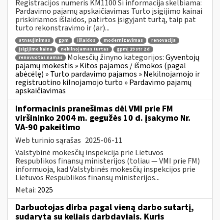
Registracijos numeris KM1100 Ši informacija skelbiama:
Pardavimo pajamų apskaičiavimas Turto įsigijimo kainai
priskiriamos išlaidos, patirtos įsigyjant turtą, taip pat
turto rekonstravimo ir (ar)...
atnaujinimas
gpm
išlaidos
modernizavimas
renovacija
įsigijimo kaina
nekilnojamas turtas
gpmį 19 str 2 d
Mokesčių žinyno kategorijos:
Gyventojų
renovuotas namas
pajamų mokestis » Kitos pajamos / išmokos (pagal
abėcėlę) » Turto pardavimo pajamos » Nekilnojamojo ir
registruotino kilnojamojo turto » Pardavimo pajamų
apskaičiavimas
Informacinis pranešimas dėl VMI prie FM
viršininko 2004 m. gegužės 10 d. įsakymo Nr.
VA-90 pakeitimo
Web turinio sąrašas
2025-06-11
Valstybinė mokesčių inspekcija prie Lietuvos
Respublikos finansų ministerijos (toliau ― VMI prie FM)
informuoja, kad Valstybinės mokesčių inspekcijos prie
Lietuvos Respublikos finansų ministerijos...
Metai:
2025
Darbuotojas dirba pagal vieną darbo sutartį,
sudarytą su keliais darbdaviais. Kuris