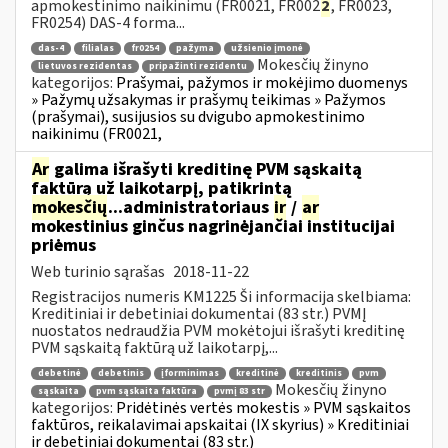
apmokestinimo naikinimu (FR0021, FR002
2
, FR0023,
FR0254) DAS-4 forma...
das-4
filialas
fr0254
pažyma
užsienio įmonė
Mokesčių žinyno
lietuvos rezidentas
pripažinti rezidentu
kategorijos:
Prašymai, pažymos ir mokėjimo duomenys
» Pažymų užsakymas ir prašymų teikimas » Pažymos
(prašymai), susijusios su dvigubo apmokestinimo
naikinimu (FR0021,
Ar
galima išrašyti kreditinę PVM sąskaitą
faktūrą už laikotarpį, patikrintą
mokesčių
...administratoriaus
ir
/
ar
mokestinius ginčus nagrinėjančiai institucijai
priėmus
Web turinio sąrašas
2018-11-22
Registracijos numeris KM1225 Ši informacija skelbiama:
Kreditiniai ir debetiniai dokumentai (83 str.) PVMĮ
nuostatos nedraudžia PVM mokėtojui išrašyti kreditinę
PVM sąskaitą faktūrą už laikotarpį,...
debetinė
debetinis
įforminimas
kreditinė
kreditinis
pvm
Mokesčių žinyno
sąskaita
pvm sąskaita faktūra
pvmį 83 str
kategorijos:
Pridėtinės vertės mokestis » PVM sąskaitos
faktūros, reikalavimai apskaitai (IX skyrius) » Kreditiniai
ir debetiniai dokumentai (83 str.)