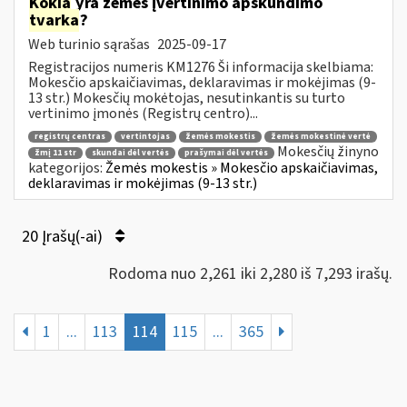
Kokia
yra žemės įvertinimo apskundimo
tvarka
?
Web turinio sąrašas
2025-09-17
Registracijos numeris KM1276 Ši informacija skelbiama:
Mokesčio apskaičiavimas, deklaravimas ir mokėjimas (9-
13 str.) Mokesčių mokėtojas, nesutinkantis su turto
vertinimo įmonės (Registrų centro)...
registrų centras
vertintojas
žemės mokestis
žemės mokestinė vertė
Mokesčių žinyno
žmį 11 str
skundai dėl vertės
prašymai dėl vertės
kategorijos:
Žemės mokestis » Mokesčio apskaičiavimas,
deklaravimas ir mokėjimas (9-13 str.)
20 Įrašų(-ai)
Rodoma nuo 2,261 iki 2,280 iš 7,293 irašų.
1
...
113
114
115
...
365