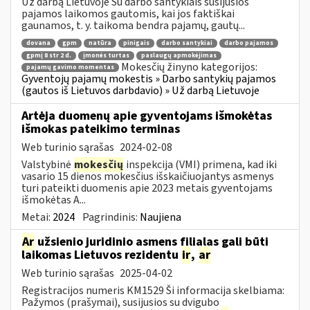
Už darbą Lietuvoje Su darbo santykiais susijusios
pajamos laikomos gautomis, kai jos faktiškai
gaunamos, t. y. taikoma bendra pajamų, gautų...
dovana
gpm
natūra
pinigais
darbo santykiai
darbo pajamos
gpmį 8 str 2 d.
įmonės turtas
paslaugų apmokėjimas
Mokesčių žinyno kategorijos:
pajamų gavimo momentas
Gyventojų pajamų mokestis » Darbo santykių pajamos
(gautos iš Lietuvos darbdavio) » Už darbą Lietuvoje
Artėja duomenų apie gyventojams išmokėtas
išmokas pateikimo terminas
Web turinio sąrašas
2024-02-08
Valstybinė
mokesčių
inspekcija (VMI) primena, kad iki
vasario 15 dienos mokesčius išskaičiuojantys asmenys
turi pateikti duomenis apie 2023 metais gyventojams
išmokėtas A...
Metai:
2024
Pagrindinis:
Naujiena
Ar
užsienio juridinio asmens filialas gali būti
laikomas Lietuvos rezidentu
ir
,
ar
Web turinio sąrašas
2025-04-02
Registracijos numeris KM1529 Ši informacija skelbiama:
Pažymos (prašymai), susijusios su dvigubo