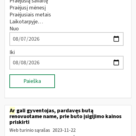
Praėjusią savaitę
Praėjusį mėnesį
Praėjusiais metais
Laikotarpyje…
Nuo
Iki
Paieška
Ar
gali gyventojas, pardavęs butą
renovuotame name, prie buto įsigijimo kainos
priskirti
Web turinio sąrašas
2023-11-22