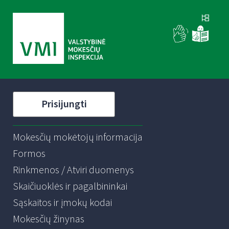
Prisijungti
Mokesčių mokėtojų informacija
Formos
Rinkmenos / Atviri duomenys
Skaičiuoklės ir pagalbininkai
Sąskaitos ir įmokų kodai
Mokesčių žinynas