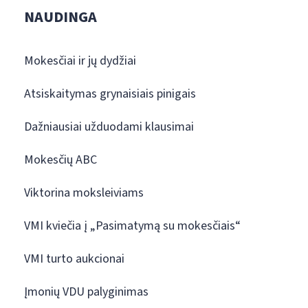
NAUDINGA
Mokesčiai ir jų dydžiai
Atsiskaitymas grynaisiais pinigais
Dažniausiai užduodami klausimai
Mokesčių ABC
Viktorina moksleiviams
VMI kviečia į „Pasimatymą su mokesčiais“
VMI turto aukcionai
Įmonių VDU palyginimas