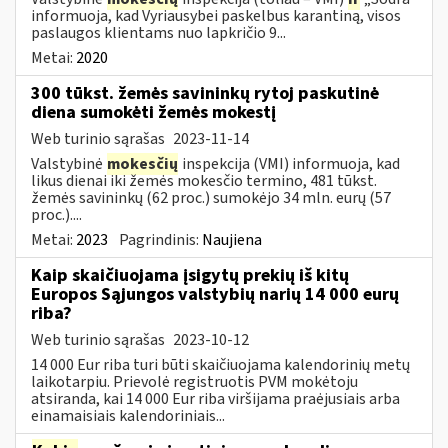
informuoja, kad Vyriausybei paskelbus karantiną, visos
paslaugos klientams nuo lapkričio 9...
Metai:
2020
300 tūkst. žemės savininkų rytoj paskutinė
diena sumokėti žemės mokestį
Web turinio sąrašas
2023-11-14
Valstybinė
mokesčių
inspekcija (VMI) informuoja, kad
likus dienai iki žemės mokesčio termino, 481 tūkst.
žemės savininkų (62 proc.) sumokėjo 34 mln. eurų (57
proc.)....
Metai:
2023
Pagrindinis:
Naujiena
Kaip skaičiuojama įsigytų prekių iš kitų
Europos Sąjungos valstybių narių 14 000 eurų
riba?
Web turinio sąrašas
2023-10-12
14 000 Eur riba turi būti skaičiuojama kalendorinių metų
laikotarpiu. Prievolė registruotis PVM mokėtoju
atsiranda, kai 14 000 Eur riba viršijama praėjusiais arba
einamaisiais kalendoriniais...