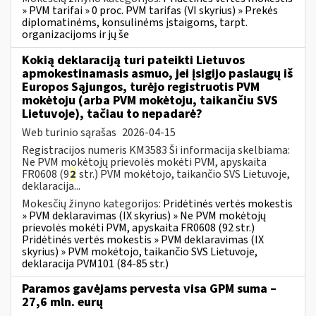
» PVM tarifai » 0 proc. PVM tarifas (VI skyrius) » Prekės
diplomatinėms, konsulinėms įstaigoms, tarpt.
organizacijoms ir jų še
Kokią deklaraciją turi pateikti Lietuvos
apmokestinamasis asmuo, jei įsigijo paslaugų iš
Europos Sąjungos, turėjo registruotis PVM
mokėtoju (arba PVM mokėtoju, taikančiu SVS
Lietuvoje), tačiau to nepadarė?
Web turinio sąrašas
2026-04-15
Registracijos numeris KM3583 Ši informacija skelbiama:
Ne PVM mokėtojų prievolės mokėti PVM, apyskaita
FR0608 (9
2
str.) PVM mokėtojo, taikančio SVS Lietuvoje,
deklaracija...
Mokesčių žinyno kategorijos:
Pridėtinės vertės mokestis
» PVM deklaravimas (IX skyrius) » Ne PVM mokėtojų
prievolės mokėti PVM, apyskaita FR0608 (92 str.)
Pridėtinės vertės mokestis » PVM deklaravimas (IX
skyrius) » PVM mokėtojo, taikančio SVS Lietuvoje,
deklaracija PVM101 (84-85 str.)
Paramos gavėjams pervesta visa GPM suma –
27,6 mln. eurų