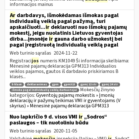
informacijos mainus
Ar
darbdavys, išmokėdamas išmokas pagal
individualią veiklą pagal pažymą, turi
apskaičiuoti...
ir
deklaruoti nuo išmokų pajamų
mokestį, jeigu nuolatinis Lietuvos gyventojas
dirba...įmonėje
ir
gauna darbo užmokestį bei
pagal įregistruotą individualią veiklą pagal
Web turinio sąrašas
2024-11-22
Registraci
jos
numeris KM1049 Ši informacija skelbiama:
Mėnesinė pajamų deklaracija GPM313 Individualios
veiklos pajamos, gautos iš darbdavio priskiriamos B
klasės...
b klasė
deklaravimas
gpm
gpm313
gpmį 22 str
gpmį 24 str
Mokesčių žinyno
išmoka pagal individualią veiklą darbuotojui
kategorijos:
Gyventojų pajamų mokestis » Įmonių
deklaracijų ir pažymų teikimas VMI ir gyventojams (V
skyrius) » Mėnesinė pajamų deklaracija GPM313
Nuo lapkričio 9 d. visos VMI
ir
„Sodros“
paslaugos – tik nuotoliniu būdu
Web turinio sąrašas
2020-11-05
Valstybinė
mokesčių
inspekcija (toliau – VMI)
ir
„Sodra“