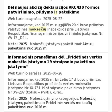
Dėl naujos akcizų deklaracijos AKC430 formos
patvirtinimo, pildymo
ir
pateikimo
Web turinio sąrašas
2025-08-22
Informuojame, kad 2025 m. rugpjūčio 20 d. buvo priimtas
Valstybinės
mokesčių
inspekcijos prie Lietuvos
Respublikos finansų ministerijos viršininko įsakymas Nr.
VA-73 „Dėl...
Metai:
2025
Mokesčių įstatymų pakeitimai:
Akcizų
pakeitimai nuo 2025 m.
Informacinis pranešimas dėl „Pridėtinės vertės
mokesčio įstatymo 19 straipsnio pakeitimo
įstatymo“
Web turinio sąrašas
2025-06-26
Informuojame, kad 2025 m. birželio 17 d. buvo priimtas
Lietuvos Respublikos pridėtinės vertės mokesčio
įstatymo Nr. IX-751 19 straipsnio pakeitimo įstatymas
Nr. XV-287 (toliau – PVMĮ), kurio...
Metai:
2025
Mokesčių žinyno kategorijos:
Mokesčių
įstatymų pakeitimai » Pridėtinės vertės mokesčių
pakeitimai nuo 2026 m.