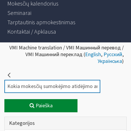
Mokesčių kalendorius
Seminarai
Tarptautinis apmokestinimas
Kontaktai / Apklausa
VMI Machine translation / VMI Машинный перевод /
VMI Машинний переклад (
English
,
Русский
,
Українська
)
Paieška
Kategorijos