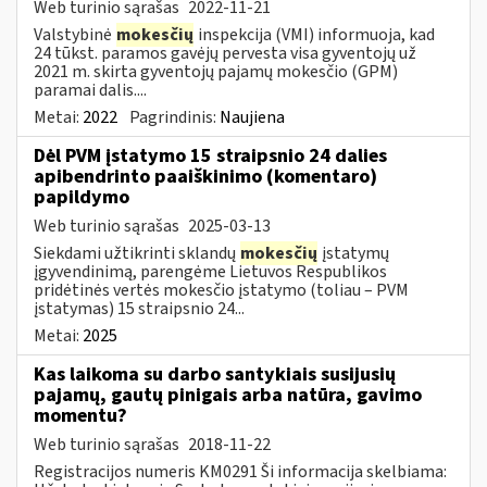
Web turinio sąrašas
2022-11-21
Valstybinė
mokesčių
inspekcija (VMI) informuoja, kad
24 tūkst. paramos gavėjų pervesta visa gyventojų už
2021 m. skirta gyventojų pajamų mokesčio (GPM)
paramai dalis....
Metai:
2022
Pagrindinis:
Naujiena
Dėl PVM įstatymo 15 straipsnio 24 dalies
apibendrinto paaiškinimo (komentaro)
papildymo
Web turinio sąrašas
2025-03-13
Siekdami užtikrinti sklandų
mokesčių
įstatymų
įgyvendinimą, parengėme Lietuvos Respublikos
pridėtinės vertės mokesčio įstatymo (toliau – PVM
įstatymas) 15 straipsnio 24...
Metai:
2025
Kas laikoma su darbo santykiais susijusių
pajamų, gautų pinigais arba natūra, gavimo
momentu?
Web turinio sąrašas
2018-11-22
Registracijos numeris KM0291 Ši informacija skelbiama: