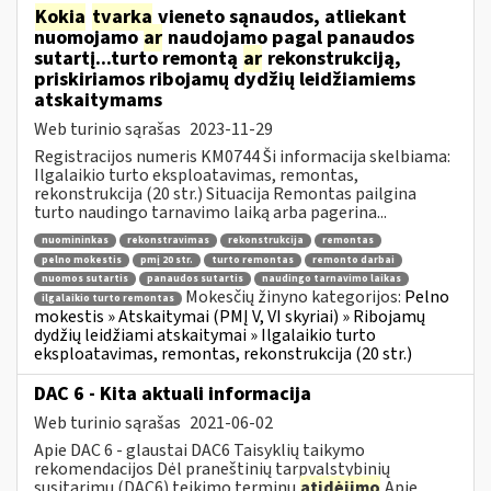
Kokia
tvarka
vieneto sąnaudos, atliekant
nuomojamo
ar
naudojamo pagal panaudos
sutartį...turto remontą
ar
rekonstrukciją,
priskiriamos ribojamų dydžių leidžiamiems
atskaitymams
Web turinio sąrašas
2023-11-29
Registracijos numeris KM0744 Ši informacija skelbiama:
Ilgalaikio turto eksploatavimas, remontas,
rekonstrukcija (20 str.) Situacija Remontas pailgina
turto naudingo tarnavimo laiką arba pagerina...
nuomininkas
rekonstravimas
rekonstrukcija
remontas
pelno mokestis
pmį 20 str.
turto remontas
remonto darbai
nuomos sutartis
panaudos sutartis
naudingo tarnavimo laikas
Mokesčių žinyno kategorijos:
Pelno
ilgalaikio turto remontas
mokestis » Atskaitymai (PMĮ V, VI skyriai) » Ribojamų
dydžių leidžiami atskaitymai » Ilgalaikio turto
eksploatavimas, remontas, rekonstrukcija (20 str.)
DAC 6 - Kita aktuali informacija
Web turinio sąrašas
2021-06-02
Apie DAC 6 - glaustai DAC6 Taisyklių taikymo
rekomendacijos Dėl praneštinių tarpvalstybinių
susitarimų (DAC6) teikimo terminų
atidėjimo
Apie