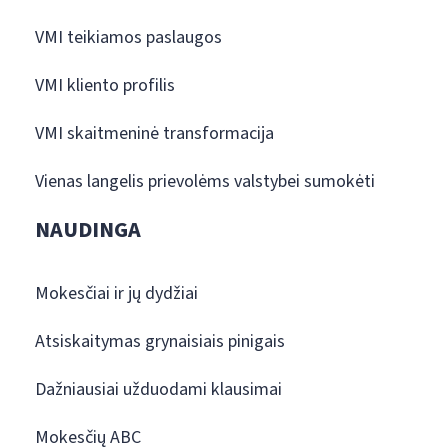
VMI teikiamos paslaugos
VMI kliento profilis
VMI skaitmeninė transformacija
Vienas langelis prievolėms valstybei sumokėti
NAUDINGA
Mokesčiai ir jų dydžiai
Atsiskaitymas grynaisiais pinigais
Dažniausiai užduodami klausimai
Mokesčių ABC