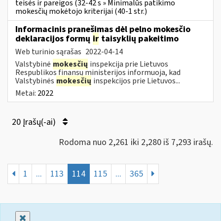
teisės ir pareigos (32-42 s » Minimalūs patikimo
mokesčių mokėtojo kriterijai (40-1 str.)
Informacinis pranešimas dėl pelno mokesčio
deklaracijos formų
ir
taisyklių pakeitimo
Web turinio sąrašas
2022-04-14
Valstybinė
mokesčių
inspekcija prie Lietuvos
Respublikos finansų ministerijos informuoja, kad
Valstybinės
mokesčių
inspekcijos prie Lietuvos...
Metai:
2022
20 Įrašų(-ai)
Rodoma nuo 2,261 iki 2,280 iš 7,293 irašų.
1
...
113
114
115
...
365
Uždaryti