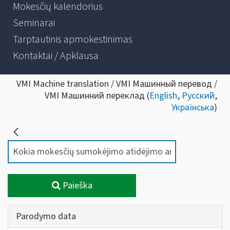
Mokesčių kalendorius
Seminarai
Tarptautinis apmokestinimas
Kontaktai / Apklausa
VMI Machine translation / VMI Машинный перевод /
VMI Машинний переклад (
English
,
Русский
,
Українська
)
Paieška
Parodymo data