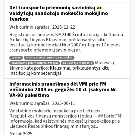
Dėl transporto priemonių savininkų
ar
valdytojų naudotojo mokesčio mokėjimo
tvarkos
Web turinio sąrašas
2018-11-22
Registracijos numeris KM2140 Ši informacija skelbiama:
Mokesčių žinynas Klausimai, priklausantys kitų
institucijų kompetencijai Nuo 2007 m. liepos 17 dienos
transporto priemonių savininkų ar...
tvarka
transporto priemonių savininkai
Mokesčių
transporto priemonių valdytojai
naudotojo mokestis
žinyno kategorijos:
Klausimai, priklausantys kitų
institucijų kompetencijai
Informacinis pranešimas dėl VMI prie FM
viršininko 2004 m. gegužės 10 d. įsakymo Nr.
VA-90 pakeitimo
Web turinio sąrašas
2025-06-11
Valstybinė mokesčių inspekcija prie Lietuvos
Respublikos finansų ministerijos (toliau ― VMI prie FM)
informuoja, kad Valstybinės mokesčių inspekcijos prie
Lietuvos Respublikos finansų ministerijos...
Metai:
2025