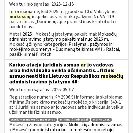
Web turinio sąrašas
2025-12-15
Informuojame, kad 2025 m. gruodžio 10 d. Valstybinės
mokesčių
inspekcijos viršininko įsakymu Nr. VA-119
patvirtintas „Duomenų apie praneštinus kriptoturto
naudotojus...
Metai:
2025
Mokesčių įstatymų pakeitimai:
Mokesčių
administravimo įstatymo pakeitimai nuo 2026 m.
Mokesčių žinyno kategorijos:
Prašymai, pažymos ir
mokėjimo duomenys » Duomenų teikimas VMI » Raštai,
paaiškinimai Fintech
Kuriuo atveju juridinis asmuo
ar
jo vadovas
arba individualia veikla užsiimantis...fizinis
asmuo neatitiks Lietuvos Respublikos
mokesčių
administravimo įstatymo 40-
Web turinio sąrašas
2025-05-07
Registracijos numeris KM2906 Ši informacija skelbiama:
Minimalūs patikimo mokesčių mokėtojo kriterijai (40-1
str.) Juridinis asmuo ar jo vadovas arba individualia veikla
užsiimantis fizinis asmuo...
patikimas mokesčių mokėtojas
minimalūs kriterijai
maį 40-1 str.
Mokesčių žinyno kategorijos:
Mokesčių administravimas
» Mokesčių administratoriaus ir mokesčių mokėtojo