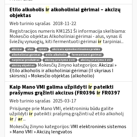
Etilo alkoholis
ir
alkoholiniai gėrimai – akcizų
objektas
Web turinio sąrašas
2018-11-22
Registracijos numeris KM1251 Ši informacija skelbiama:
Mokesčio objektas Alkoholiniai gėrimai - alus, vynas iš
šviežių vynuogių, kiti fermentuoti gėrimai
ir
tarpiniai...
akcizai
alus
vynas
akcizais apmokestinamos prekės
alkoholiniai gėrimai
etilo alkoholis
fermentuoti gėrimai
tarpiniai produktai
akcizų įstatymo 2 str
akcizų įstatymo 3 str
Mokesčių žinyno kategorijos:
Akcizai »
akcizų objektas
Etilo alkoholis ir alkoholiniai gėrimai (II skyriaus I
skirsnis) » Mokesčio objektas (alkoholio)
Kaip Mano VMI galima užpildyti
ir
pateikti
prašymus grąžinti akcizus (FR0396
ir
FR0397
Web turinio sąrašas
2025-03-17
Prisijungę prie Mano VMI, elektroniniu būdu galite
užpildyti
ir
pateikti: prašymą grąžinti už etilo alkoholį
ir
/
ar
...
Mokesčių žinyno kategorijos:
VMI elektroninės sistemos
» Mano VMI » Akcizų lengvatos