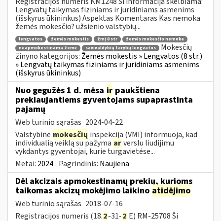
Registracijos numeris KM1248 Ši informacija skelbiama:
Lengvatų taikymas fiziniams ir juridiniams asmenims
(išskyrus ūkininkus) Aspektas Komentaras Kas nemoka
žemės mokesčio? užsienio valstybių...
lengvatos
žemės mokestis
žmį 8 str
žemės mokesčio nemoka
Mokesčių
neapmokestinama žemė
savivaldybių tarybų lengvatos
žinyno kategorijos:
Žemės mokestis » Lengvatos (8 str.)
» Lengvatų taikymas fiziniams ir juridiniams asmenims
(išskyrus ūkininkus)
Nuo gegužės 1 d. mėsa
ir
paukštiena
prekiaujantiems gyventojams supaprastinta
pajamų
Web turinio sąrašas
2024-04-22
Valstybinė
mokesčių
inspekcija (VMI) informuoja, kad
individualią veiklą su pažyma
ar
verslu liudijimu
vykdantys gyventojai, kurie turgavietėse...
Metai:
2024
Pagrindinis:
Naujiena
Dėl akcizais apmokestinamų prekių, kurioms
taikomas akcizų mokėjimo laikino
atidėjimo
Web turinio sąrašas
2018-07-16
Registracijos numeris (18.
2
-31-
2
E) RM-25708 Ši