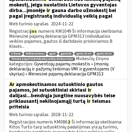
mokestį, jeigu nuolatinis Lietuvos gyventojas
dirba...įmonėje
ir
gauna darbo užmokestį bei
pagal įregistruotą individualią veiklą pagal
Web turinio sąrašas
2024-11-22
Registraci
jos
numeris KM1049 Ši informacija skelbiama:
Mėnesinė pajamų deklaracija GPM313 Individualios
veiklos pajamos, gautos iš darbdavio priskiriamos B
klasės...
b klasė
deklaravimas
gpm
gpm313
gpmį 22 str
gpmį 24 str
Mokesčių žinyno
išmoka pagal individualią veiklą darbuotojui
kategorijos:
Gyventojų pajamų mokestis » Įmonių
deklaracijų ir pažymų teikimas VMI ir gyventojams (V
skyrius) » Mėnesinė pajamų deklaracija GPM313
Ar
apmokestinamos sutuoktinio gautos
pajamos, jei sutuoktiniai skiriasi
ir
dalijasi...bendrąja jungtine nuosavybės teise
priklausantį nekilnojamąjį turtą
ir
teismas
priteisia
Web turinio sąrašas
2018-11-22
Registracijos numeris KM086
2
Ši informacija skelbiama:
Kitos Turto tarp sutuoktinių padalijimas yra jų turimo,
bendrosios jungtinės nuosavybės teise priklausančio,