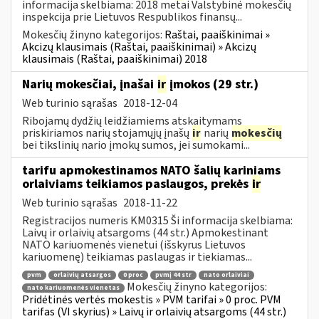
informacija skelbiama: 2018 metai Valstybinė mokesčių
inspekcija prie Lietuvos Respublikos finansų...
Mokesčių žinyno kategorijos:
Raštai, paaiškinimai »
Akcizų klausimais (Raštai, paaiškinimai) » Akcizų
klausimais (Raštai, paaiškinimai) 2018
Narių mokesčiai, įnašai
ir
įmokos (29 str.)
Web turinio sąrašas
2018-12-04
Ribojamų dydžių leidžiamiems atskaitymams
priskiriamos narių stojamųjų įnašų
ir
narių
mokesčių
bei tikslinių nario įmokų sumos, jei sumokami...
tarifu apmokestinamos NATO šalių kariniams
orlaiviams teikiamos paslaugos, prekės
ir
Web turinio sąrašas
2018-11-22
Registracijos numeris KM0315 Ši informacija skelbiama:
Laivų ir orlaivių atsargoms (44 str.) Apmokestinant
NATO kariuomenės vienetui (išskyrus Lietuvos
kariuomenę) teikiamas paslaugas ir tiekiamas...
pvm
orlaivių atsargos
0 proc
pvmį 44 str
nato orlaiviai
Mokesčių žinyno kategorijos:
nato kariuomenės vienetas
Pridėtinės vertės mokestis » PVM tarifai » 0 proc. PVM
tarifas (VI skyrius) » Laivų ir orlaivių atsargoms (44 str.)