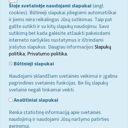
Šioje svetainėje naudojami slapukai
(angl.
cookies). Būtinieji slapukai įdiegiami automatiškai
ir jiems nėra reikalingas Jūsų sutikimas. Taip pat
galite sutikti ir su kitų slapukų naudojimu. Savo
sutikimą bet kada galėsite atšaukti pakeisdami
interneto naršyklės nustatymus ir ištrindami
įrašytus slapukus. Daugiau informacijos
Slapukų
politika
;
Privatumo politika.
Būtinieji slapukai
Naudojami sklandžiam svetainės veikimui ir įgalina
pagrindines svetainės funkcijas. Be šių slapukų
svetainė negali tinkamai veikti.
Analitiniai slapukai
Renka statistinę informaciją apie svetainės
naudojimą ir naudojami Jūsų naršymo patirties
gerinimui.