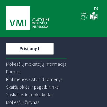
Prisijungti
Mokesčių mokėtojų informacija
Formos
Rinkmenos / Atviri duomenys
Skaičiuoklės ir pagalbininkai
Sąskaitos ir įmokų kodai
Mokesčių žinynas