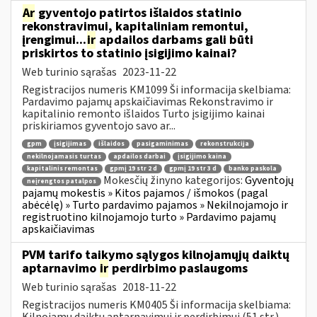
Ar
gyventojo patirtos išlaidos statinio
rekonstravimui, kapitaliniam remontui,
įrengimui...
ir
apdailos darbams gali būti
priskirtos to statinio įsigijimo kainai?
Web turinio sąrašas
2023-11-22
Registracijos numeris KM1099 Ši informacija skelbiama:
Pardavimo pajamų apskaičiavimas Rekonstravimo ir
kapitalinio remonto išlaidos Turto įsigijimo kainai
priskiriamos gyventojo savo ar...
gpm
įsigijimas
išlaidos
pasigaminimas
rekonstrukcija
nekilnojamasis turtas
apdailos darbai
įsigijimo kaina
kapitalinis remontas
gpmį 19 str 2 d
gpmį 19 str 3 d
banko paskola
Mokesčių žinyno kategorijos:
Gyventojų
neįrengtos patalpos
pajamų mokestis » Kitos pajamos / išmokos (pagal
abėcėlę) » Turto pardavimo pajamos » Nekilnojamojo ir
registruotino kilnojamojo turto » Pardavimo pajamų
apskaičiavimas
PVM tarifo taikymo sąlygos kilnojamųjų daiktų
aptarnavimo
ir
perdirbimo paslaugoms
Web turinio sąrašas
2018-11-22
Registracijos numeris KM0405 Ši informacija skelbiama:
Kilnojamų daiktų aptarnavimui ir perdirbimui (51 str.)