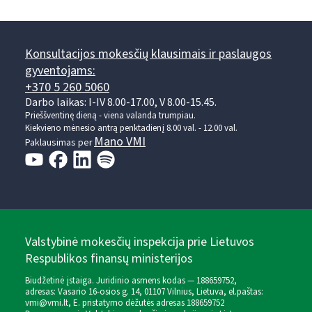
Konsultacijos mokesčių klausimais ir paslaugos
gyventojams:
+370 5 260 5060
Darbo laikas: I-IV 8.00-17.00, V 8.00-15.45.
Prieššventinę dieną - viena valanda trumpiau.
Kiekvieno mėnesio antrą penktadienį 8.00 val. - 12.00 val.
Mano VMI
Paklausimas per
Valstybinė mokesčių inspekcija prie Lietuvos
Respublikos finansų ministerijos
Biudžetinė įstaiga. Juridinio asmens kodas — 188659752,
adresas: Vasario 16-osios g. 14, 01107 Vilnius, Lietuva, el.paštas:
vmi@vmi.lt
, E. pristatymo dėžutės adresas 188659752