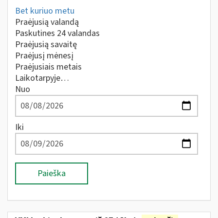
Bet kuriuo metu
Praėjusią valandą
Paskutines 24 valandas
Praėjusią savaitę
Praėjusį mėnesį
Praėjusiais metais
Laikotarpyje…
Nuo
Iki
Paieška