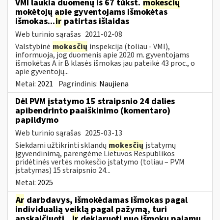
VMI laukia duomenų iš 67 tūkst.
mokesčių
mokėtojų apie gyventojams išmokėtas
išmokas...
ir
patirtas išlaidas
Web turinio sąrašas
2021-02-08
Valstybinė
mokesčių
inspekcija (toliau - VMI),
informuoja, jog duomenis apie 2020 m. gyventojams
išmokėtas A ir B klasės išmokas jau pateikė 43 proc., o
apie gyventojų...
Metai:
2021
Pagrindinis:
Naujiena
Dėl PVM įstatymo 15 straipsnio 24 dalies
apibendrinto paaiškinimo (komentaro)
papildymo
Web turinio sąrašas
2025-03-13
Siekdami užtikrinti sklandų
mokesčių
įstatymų
įgyvendinimą, parengėme Lietuvos Respublikos
pridėtinės vertės mokesčio įstatymo (toliau – PVM
įstatymas) 15 straipsnio 24...
Metai:
2025
Ar
darbdavys, išmokėdamas išmokas pagal
individualią veiklą pagal pažymą, turi
apskaičiuoti...
ir
deklaruoti nuo išmokų pajamų