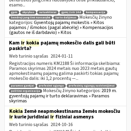
esamo...
gpm
skyrybos
sutuoktiniai
gpmį 2 str 14 d
kompensacija
Mokesčių žinyno
bendroji jungtinė nuosavybė
turto dalijimas
kategorijos:
Gyventojų pajamų mokestis » Kitos
pajamos / išmokos (pagal abėcėlę) » Kompensacijos
(gautos ne iš darbdavio) » Kitos
Kam
ir
kokia
pajamų mokesčio dalis gali būti
paskirta?
Web turinio sąrašas
2024-01-11
Registracijos numeris KM2188 Ši informacija skelbiama:
Paramos skyrimas 2024 metais nuo 2023 metais gautų
apmokestinamų pajamų galima paskirti tokias pajamų
mokesčio dalis: iki 1,2 procentų —...
paramos gavėjai
profesinė sąjunga
profesinių sąjungų susivienijimai
Mokesčių žinyno kategorijos:
2019 m.
politinė organizacija
gyventojų pajamų ir turto deklaravimas » Paramos
skyrimas
Kokia
žemė neapmokestinama žemės mokesčiu
ir
kurie juridiniai
ir
fiziniai asmenys
Web turinio sąrašas
2024-10-16