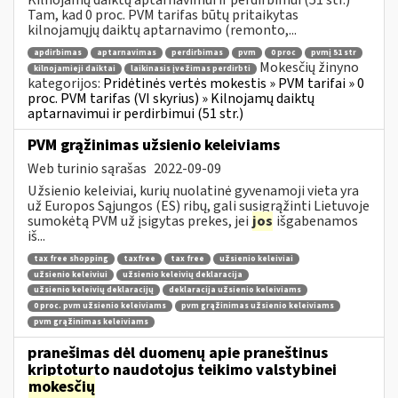
Tam, kad 0 proc. PVM tarifas būtų pritaikytas
kilnojamųjų daiktų aptarnavimo (remonto,...
apdirbimas
aptarnavimas
perdirbimas
pvm
0 proc
pvmį 51 str
Mokesčių žinyno
kilnojamieji daiktai
laikinasis įvežimas perdirbti
kategorijos:
Pridėtinės vertės mokestis » PVM tarifai » 0
proc. PVM tarifas (VI skyrius) » Kilnojamų daiktų
aptarnavimui ir perdirbimui (51 str.)
PVM grąžinimas užsienio keleiviams
Web turinio sąrašas
2022-09-09
Užsienio keleiviai, kurių nuolatinė gyvenamoji vieta yra
už Europos Sąjungos (ES) ribų, gali susigrąžinti Lietuvoje
sumokėtą PVM už įsigytas prekes, jei
jos
išgabenamos
iš...
tax free shopping
taxfree
tax free
užsienio keleiviai
užsienio keleiviui
užsienio keleivių deklaracija
užsienio keleivių deklaracijų
deklaracija užsienio keleiviams
0 proc. pvm užsienio keleiviams
pvm grąžinimas užsienio keleiviams
pvm grąžinimas keleiviams
pranešimas dėl duomenų apie praneštinus
kriptoturto naudotojus teikimo valstybinei
mokesčių