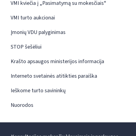
VMI kviečia į „Pasimatymą su mokesčiais“
VMI turto aukcionai
Įmonių VDU palyginimas
STOP šešėliui
Krašto apsaugos ministerijos informacija
Interneto svetainės atitikties paraiška
Ieškome turto savininkų
Nuorodos