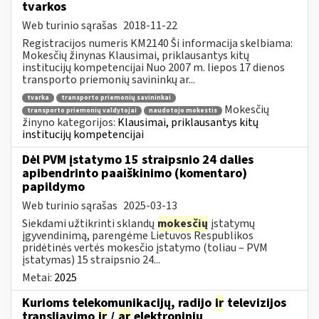
tvarkos
Web turinio sąrašas
2018-11-22
Registracijos numeris KM2140 Ši informacija skelbiama:
Mokesčių žinynas Klausimai, priklausantys kitų
institucijų kompetencijai Nuo 2007 m. liepos 17 dienos
transporto priemonių savininkų ar...
tvarka
transporto priemonių savininkai
Mokesčių
transporto priemonių valdytojai
naudotojo mokestis
žinyno kategorijos:
Klausimai, priklausantys kitų
institucijų kompetencijai
Dėl PVM įstatymo 15 straipsnio 24 dalies
apibendrinto paaiškinimo (komentaro)
papildymo
Web turinio sąrašas
2025-03-13
Siekdami užtikrinti sklandų
mokesčių
įstatymų
įgyvendinimą, parengėme Lietuvos Respublikos
pridėtinės vertės mokesčio įstatymo (toliau – PVM
įstatymas) 15 straipsnio 24...
Metai:
2025
Kurioms telekomunikacijų, radijo
ir
televizijos
transliavimo
ir
/
ar
elektroniniu