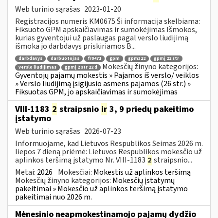
Web turinio sąrašas
2023-01-20
Registracijos numeris KM0675 Ši informacija skelbiama:
Fiksuoto GPM apskaičiavimas ir sumokėjimas Išmokos,
kurias gyventojui už paslaugas pagal verslo liudijimą
išmoka jo darbdavys priskiriamos B...
darbdavys
darbuotojas
fr0471
gpm
gpm312
gpmį 22 str
Mokesčių žinyno kategorijos:
verslo liudijimas
gpmį 2 str 22 d
Gyventojų pajamų mokestis » Pajamos iš verslo/ veiklos
» Verslo liudijimą įsigijusio asmens pajamos (26 str.) »
Fiksuotas GPM, jo apskaičiavimas ir sumokėjimas
VIII-1183
2
straipsnio
ir
3, 9 priedų pakeitimo
įstatymo
Web turinio sąrašas
2026-07-23
Informuojame, kad Lietuvos Respublikos Seimas 2026 m.
liepos 7 dieną priėmė: Lietuvos Respublikos mokesčio už
aplinkos teršimą įstatymo Nr. VIII-1183
2
straipsnio...
Metai:
2026
Mokesčiai:
Mokestis už aplinkos teršimą
Mokesčių žinyno kategorijos:
Mokesčių įstatymų
pakeitimai » Mokesčio už aplinkos teršimą įstatymo
pakeitimai nuo 2026 m.
Mėnesinio neapmokestinamojo pajamų dydžio