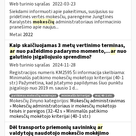
Web turinio sąrašas
2022-03-23
Siekdami informuoti apie pakeitimus, susijusius su
pridėtinės vertės mokesčiu, parengėme Jungtinės
Karalystės
mokesčių
administratoriaus informacinio
pranešimo apie naujus...
Metai:
2022
Kaip skaičiuojamas 3 metų vertinimo terminas,
ar
nuo pažeidimo padarymo momento,...
ar
nuo
galutinio įsigaliojusio sprendimo?
Web turinio sąrašas
2024-11-28
Registracijos numeris KM2595 Ši informacija skelbiama:
Minimalūs patikimo mokesčių mokėtojo kriterijai (40-1
str.) Pažymėtina, kad įstatymo papildymas šiuo punktu
įsigaliojo nuo 2019 m. sausio 1 d....
patikimas mokesčių mokėtojas
minimalūs kriterijai
maį 40-1 str.
Mokesčių žinyno kategorijos:
Mokesčių administravimas
» Mokesčių administratoriaus ir mokesčių mokėtojo
teisės ir pareigos (32-42 s » Minimalūs patikimo
mokesčių mokėtojo kriterijai (40-1 str.)
Dėl transporto priemonių savininkų
ar
valdytojų naudotojo mokesčio mokėjimo