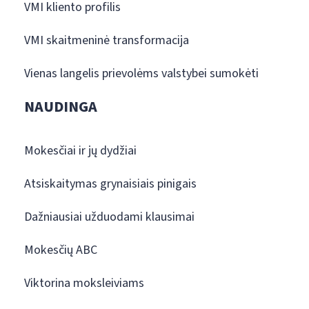
VMI kliento profilis
VMI skaitmeninė transformacija
Vienas langelis prievolėms valstybei sumokėti
NAUDINGA
Mokesčiai ir jų dydžiai
Atsiskaitymas grynaisiais pinigais
Dažniausiai užduodami klausimai
Mokesčių ABC
Viktorina moksleiviams