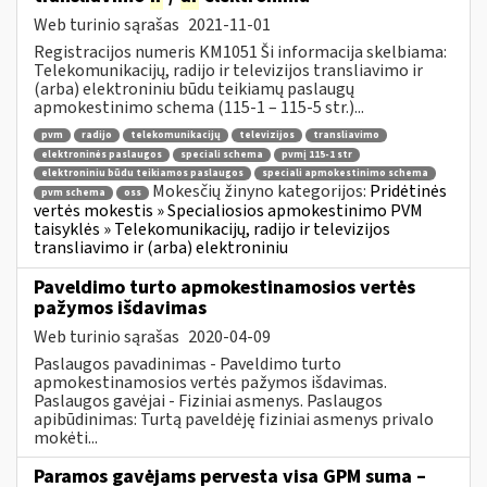
Web turinio sąrašas
2021-11-01
Registracijos numeris KM1051 Ši informacija skelbiama:
Telekomunikacijų, radijo ir televizijos transliavimo ir
(arba) elektroniniu būdu teikiamų paslaugų
apmokestinimo schema (115-1 – 115-5 str.)...
pvm
radijo
telekomunikacijų
televizijos
transliavimo
elektroninės paslaugos
speciali schema
pvmį 115-1 str
elektroniniu būdu teikiamos paslaugos
speciali apmokestinimo schema
Mokesčių žinyno kategorijos:
Pridėtinės
pvm schema
oss
vertės mokestis » Specialiosios apmokestinimo PVM
taisyklės » Telekomunikacijų, radijo ir televizijos
transliavimo ir (arba) elektroniniu
Paveldimo turto apmokestinamosios vertės
pažymos išdavimas
Web turinio sąrašas
2020-04-09
Paslaugos pavadinimas - Paveldimo turto
apmokestinamosios vertės pažymos išdavimas.
Paslaugos gavėjai - Fiziniai asmenys. Paslaugos
apibūdinimas: Turtą paveldėję fiziniai asmenys privalo
mokėti...
Paramos gavėjams pervesta visa GPM suma –