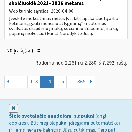
skaičiuoklė 2021–2026 metams
Web turinio sąrašas
2020-04-06
Įveskite mokestinius metus Įveskite apskaičiuotą arba
ketinamą gauti mėnesio atlyginimą* (neatėmus
sveikatos draudimo įmokų, socialinio draudimo įmokų,
pajamų mokesčio) Eur ct Nurodykite Jūsų...
20 Įrašų(-ai)
Rodoma nuo 2,261 iki 2,280 iš 7,292 irašų.
1
...
113
114
115
...
365
Uždaryti
Šioje svetainėje naudojami slapukai
(angl.
cookies). Būtinieji slapukai įdiegiami automatiškai
ir jiems nėra reikalingas Jūsų sutikimas. Taip pat