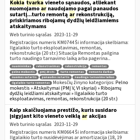
Kokia
tvarka
vieneto sąnaudos, atliekant
nuomojamo
ar
naudojamo pagal panaudos
sutartį...turto remontą
ar
rekonstrukciją,
priskiriamos ribojamų dydžių leidžiamiems
atskaitymams
Web turinio sąrašas
2023-11-29
Registracijos numeris KM0744 Ši informacija skelbiama:
Ilgalaikio turto eksploatavimas, remontas,
rekonstrukcija (20 str.) Situacija Remontas pailgina
turto naudingo tarnavimo laiką arba pagerina...
nuomininkas
rekonstravimas
rekonstrukcija
remontas
pelno mokestis
pmį 20 str.
turto remontas
remonto darbai
nuomos sutartis
panaudos sutartis
naudingo tarnavimo laikas
Mokesčių žinyno kategorijos:
Pelno
ilgalaikio turto remontas
mokestis » Atskaitymai (PMĮ V, VI skyriai) » Ribojamų
dydžių leidžiami atskaitymai » Ilgalaikio turto
eksploatavimas, remontas, rekonstrukcija (20 str.)
Kaip skaičiuojama prestižo, kuris susidaro
įsigyjant kito vieneto veiklą
ar
akcijas
Web turinio sąrašas
2023-11-29
Registracijos numeris KM0664 Ši informacija skelbiama:
Ilgalaikio turto nusidėvėjimas ar amortizacija (18, 19