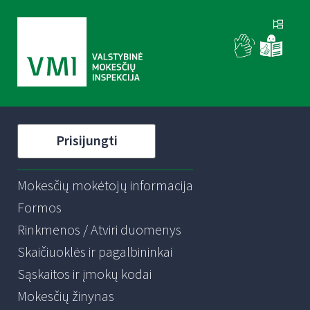
Prisijungti
Mokesčių mokėtojų informacija
Formos
Rinkmenos / Atviri duomenys
Skaičiuoklės ir pagalbininkai
Sąskaitos ir įmokų kodai
Mokesčių žinynas