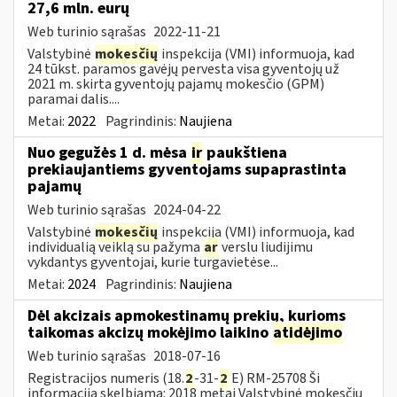
27,6 mln. eurų
Web turinio sąrašas
2022-11-21
Valstybinė
mokesčių
inspekcija (VMI) informuoja, kad
24 tūkst. paramos gavėjų pervesta visa gyventojų už
2021 m. skirta gyventojų pajamų mokesčio (GPM)
paramai dalis....
Metai:
2022
Pagrindinis:
Naujiena
Nuo gegužės 1 d. mėsa
ir
paukštiena
prekiaujantiems gyventojams supaprastinta
pajamų
Web turinio sąrašas
2024-04-22
Valstybinė
mokesčių
inspekcija (VMI) informuoja, kad
individualią veiklą su pažyma
ar
verslu liudijimu
vykdantys gyventojai, kurie turgavietėse...
Metai:
2024
Pagrindinis:
Naujiena
Dėl akcizais apmokestinamų prekių, kurioms
taikomas akcizų mokėjimo laikino
atidėjimo
Web turinio sąrašas
2018-07-16
Registracijos numeris (18.
2
-31-
2
E) RM-25708 Ši
informacija skelbiama: 2018 metai Valstybinė mokesčių