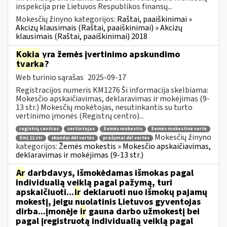
inspekcija prie Lietuvos Respublikos finansų...
Mokesčių žinyno kategorijos:
Raštai, paaiškinimai »
Akcizų klausimais (Raštai, paaiškinimai) » Akcizų
klausimais (Raštai, paaiškinimai) 2018
Kokia
yra žemės įvertinimo apskundimo
tvarka
?
Web turinio sąrašas
2025-09-17
Registracijos numeris KM1276 Ši informacija skelbiama:
Mokesčio apskaičiavimas, deklaravimas ir mokėjimas (9-
13 str.) Mokesčių mokėtojas, nesutinkantis su turto
vertinimo įmonės (Registrų centro)...
registrų centras
vertintojas
žemės mokestis
žemės mokestinė vertė
Mokesčių žinyno
žmį 11 str
skundai dėl vertės
prašymai dėl vertės
kategorijos:
Žemės mokestis » Mokesčio apskaičiavimas,
deklaravimas ir mokėjimas (9-13 str.)
Ar
darbdavys, išmokėdamas išmokas pagal
individualią veiklą pagal pažymą, turi
apskaičiuoti...
ir
deklaruoti nuo išmokų pajamų
mokestį, jeigu nuolatinis Lietuvos gyventojas
dirba...įmonėje
ir
gauna darbo užmokestį bei
pagal įregistruotą individualią veiklą pagal