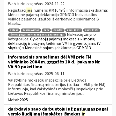
Web turinio sąrašas
2024-11-22
Registraci
jos
numeris KM1049 Ši informacija skelbiama:
Mėnesinė pajamų deklaracija GPM313 Individualios
veiklos pajamos, gautos iš darbdavio priskiriamos B
klasės...
b klasė
deklaravimas
gpm
gpm313
gpmį 22 str
gpmį 24 str
Mokesčių žinyno
išmoka pagal individualią veiklą darbuotojui
kategorijos:
Gyventojų pajamų mokestis » Įmonių
deklaracijų ir pažymų teikimas VMI ir gyventojams (V
skyrius) » Mėnesinė pajamų deklaracija GPM313
Informacinis pranešimas dėl VMI prie FM
viršininko 2004 m. gegužės 10 d. įsakymo Nr.
VA-90 pakeitimo
Web turinio sąrašas
2025-06-11
Valstybinė mokesčių inspekcija prie Lietuvos
Respublikos finansų ministerijos (toliau ― VMI prie FM)
informuoja, kad Valstybinės mokesčių inspekcijos prie
Lietuvos Respublikos finansų ministerijos...
Metai:
2025
darbdavio savo darbuotojui už paslaugas pagal
verslo liudijimą išmokėtos išmokos
ir