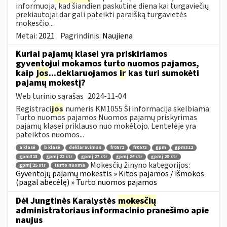
informuoja, kad šiandien paskutinė diena kai turgaviečių
prekiautojai dar gali pateikti paraišką turgavietės
mokesčio...
Metai:
2021
Pagrindinis:
Naujiena
Kuriai pajamų klasei yra priskiriamos
gyventojui mokamos turto nuomos pajamos,
kaip
jos
...deklaruojamos
ir
kas turi sumokėti
pajamų mokestį?
Web turinio sąrašas
2024-11-04
Registraci
jos
numeris KM1055 Ši informacija skelbiama:
Turto nuomos pajamos Nuomos pajamų priskyrimas
pajamų klasei priklauso nuo mokėtojo. Lentelėje yra
pateiktos nuomos...
a klasė
b klasė
deklaravimas
fr0572
fr0573
gpm
gpm312
gpm313
gpmį 22 str
gpmį 27 str
gpmį 24 str
gpmį 23 str
Mokesčių žinyno kategorijos:
gpmį 25 str
turto nuoma
Gyventojų pajamų mokestis » Kitos pajamos / išmokos
(pagal abėcėlę) » Turto nuomos pajamos
Dėl Jungtinės Karalystės
mokesčių
administratoriaus informacinio pranešimo apie
naujus