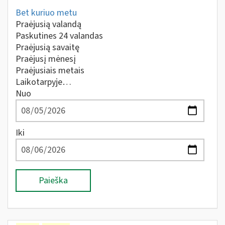
Bet kuriuo metu
Praėjusią valandą
Paskutines 24 valandas
Praėjusią savaitę
Praėjusį mėnesį
Praėjusiais metais
Laikotarpyje…
Nuo
Iki
Paieška