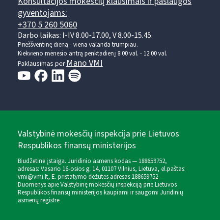
Konsultacijos mokesčių klausimais ir paslaugos
gyventojams:
+370 5 260 5060
Darbo laikas: I-IV 8.00-17.00, V 8.00-15.45.
Prieššventinę dieną - viena valanda trumpiau.
Kiekvieno mėnesio antrą penktadienį 8.00 val. - 12.00 val.
Mano VMI
Paklausimas per
Valstybinė mokesčių inspekcija prie Lietuvos
Respublikos finansų ministerijos
Biudžetinė įstaiga. Juridinio asmens kodas — 188659752,
adresas: Vasario 16-osios g. 14, 01107 Vilnius, Lietuva, el.paštas:
vmi@vmi.lt
, E. pristatymo dėžutės adresas 188659752
Duomenys apie Valstybinę mokesčių inspekciją prie Lietuvos
Respublikos finansų ministerijos kaupiami ir saugomi Juridinių
asmenų registre