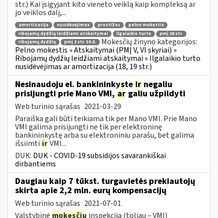
str.) Kai įsigyjant kito vieneto veiklą kaip kompleksą ar
jo veiklos dalį,...
amortizacija
nusidėvėjimas
prestižas
pelno mokestis
ribojamų dydžių leidžiami atskaitymai
ilgalaikio turto
pmį 18 str.
Mokesčių žinyno kategorijos:
ribojamų dydžių
pmį 2 str. 30 d.
Pelno mokestis » Atskaitymai (PMĮ V, VI skyriai) »
Ribojamų dydžių leidžiami atskaitymai » Ilgalaikio turto
nusidėvėjimas ar amortizacija (18, 19 str.)
Nesinaudoju el. bankininkyste
ir
negaliu
prisijungti prie Mano VMI,
ar
galiu užpildyti
Web turinio sąrašas
2021-03-29
Paraiška gali būti teikiama tik per Mano VMI. Prie Mano
VMI galima prisijungti ne tik per elektroninę
bankininkystę arba su elektroniniu parašu, bet galima
išsiimti
ir
VMI...
DUK:
DUK - COVID-19 subsidijos savarankiškai
dirbantiems
Daugiau kaip 7 tūkst. turgavietės prekiautojų
skirta apie 2,2 mln. eurų kompensacijų
Web turinio sąrašas
2021-07-01
Valstybinė
mokesčių
inspekcija (toliau – VMI)