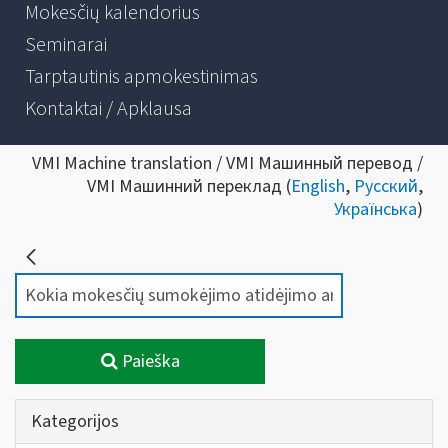
Mokesčių kalendorius
Seminarai
Tarptautinis apmokestinimas
Kontaktai / Apklausa
VMI Machine translation / VMI Машинный перевод /
VMI Машинний переклад (
English
,
Русский
,
Українська
)
Paieška
Kategorijos