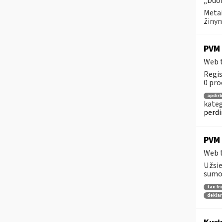
„Duom
Metai
žinyn
PVM 
Web t
Regis
0 pro
apdir
kateg
perdi
PVM 
Web t
Užsie
sumok
tax fr
deklar