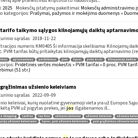
enų apie praneštinus kriptoturto naudotojus...
:
2025
Mokesčių įstatymų pakeitimai:
Mokesčių administravimo į
o kategorijos:
Prašymai, pažymos ir mokėjimo duomenys » Duomenų
tarifo taikymo sąlygos kilnojamųjų daiktų aptarnavim
urinio sąrašas
2018-11-22
tracijos numeris KM0405 Ši informacija skelbiama: Kilnojamų daikt
c. PVM tarifas būtų pritaikytas kilnojamųjų daiktų aptarnavimo (re
bimas
aptarnavimas
perdirbimas
pvm
0 proc
pvmį 51 str
kilnojamieji daiktai
orijos:
Pridėtinės vertės mokestis » PVM tarifai » 0 proc. PVM tarif
rbimui (51 str.)
grąžinimas užsienio keleiviams
urinio sąrašas
2022-09-09
nio keleiviai, kurių nuolatinė gyvenamoji vieta yra už Europos Sąjun
ėtą PVM už įsigytas prekes, jei
jos
išgabenamos iš...
ee shopping
taxfree
tax free
užsienio keleiviai
užsienio keleiviui
užsienio kelei
acija užsienio keleiviams
0 proc. pvm užsienio keleiviams
pvm grąžinimas užsienio kele