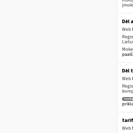
Riboj
įmokų
Dėl 
Web t
Regis
Lietu
Mokes
paaiš
Dėl 
Web t
Regis
kompe
tvark
prikl
tari
Web t