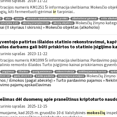
urinio sąrašas
2018-11-22
tracijos numeris KM1251 Ši informacija skelbiama: Mokesčio objekta
gių, kiti fermentuoti gėrimai
ir
tarpiniai...
i
alus
vynas
akcizais apmokestinamos prekės
alkoholiniai gėrimai
etilo alkohol
Mokesčių žinyno katego
 įstatymo 2 str
akcizų įstatymo 3 str
akcizų objektas
ai (II skyriaus I skirsnis) » Mokesčio objektas (alkoholio)
ventojo patirtos išlaidos statinio rekonstravimui, kapi
ilos darbams gali būti priskirtos to statinio įsigijimo k
urinio sąrašas
2023-11-22
tracijos numeris KM1099 Ši informacija skelbiama: Pardavimo pa
alinio remonto išlaidos Turto įsigijimo kainai priskiriamos gyventoj
įsigijimas
išlaidos
pasigaminimas
rekonstrukcija
nekilnojamasis turtas
apdai
Mokesčių žinyno 
9 str 2 d
gpmį 19 str 3 d
banko paskola
neįrengtos patalpos
os / išmokos (pagal abėcėlę) » Turto pardavimo pajamos » Nekilno
avimo pajamų apskaičiavimas
ešimas dėl duomenų apie praneštinus kriptoturto naudo
urinio sąrašas
2025-12-15
muojame, kad 2025 m. gruodžio 10 d. Valstybinės
mokesčių
inspek