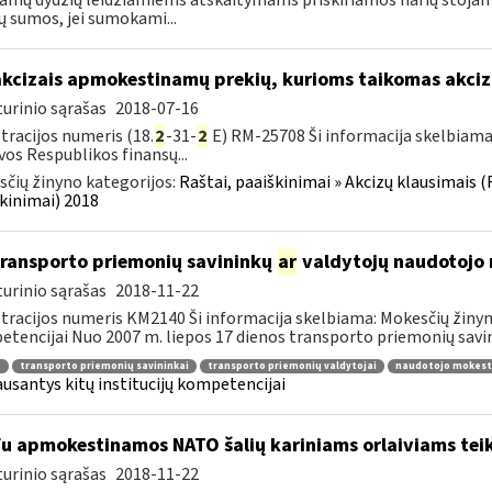
amų dydžių leidžiamiems atskaitymams priskiriamos narių stojam
 sumos, jei sumokami...
akcizais apmokestinamų prekių, kurioms taikomas akci
urinio sąrašas
2018-07-16
tracijos numeris (18.
2
-31-
2
E) RM-25708 Ši informacija skelbiama:
vos Respublikos finansų...
čių žinyno kategorijos:
Raštai, paaiškinimai » Akcizų klausimais (
kinimai) 2018
transporto priemonių savininkų
ar
valdytojų naudotojo 
urinio sąrašas
2018-11-22
tracijos numeris KM2140 Ši informacija skelbiama: Mokesčių žinyna
tencijai Nuo 2007 m. liepos 17 dienos transporto priemonių savini
a
transporto priemonių savininkai
transporto priemonių valdytojai
naudotojo mokest
ausantys kitų institucijų kompetencijai
fu apmokestinamos NATO šalių kariniams orlaiviams tei
urinio sąrašas
2018-11-22