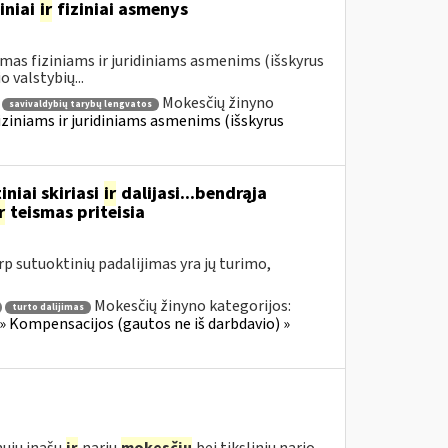
iniai
ir
fiziniai asmenys
mas fiziniams ir juridiniams asmenims (išskyrus
valstybių...
Mokesčių žinyno
savivaldybių tarybų lengvatos
iziniams ir juridiniams asmenims (išskyrus
niai skiriasi
ir
dalijasi...bendrąja
r
teismas priteisia
rp sutuoktinių padalijimas yra jų turimo,
Mokesčių žinyno kategorijos:
turto dalijimas
» Kompensacijos (gautos ne iš darbdavio) »