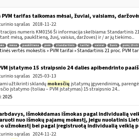
 PVM tarifas taikomas mėsai, žuviai, vaisiams, daržov
urinio sąrašas
2018-11-22
tracijos numeris KM0156 Ši informacija skelbiama: Standartinis 21 
itant mėsą, paukštieną, žuvį, vaisius, daržoves) ir / ar jų tiekimo...
vės
mėsa
paukštiena
pvm
standartinis
tarifai
vaisiai
žuvis
pvmį 19 str
tinės vertės mokestis » PVM tarifai » Standartinis 21 proc. PVM tarif
PVM įstatymo 15 straipsnio 24 dalies apibendrinto paa
urinio sąrašas
2025-03-13
ami užtikrinti sklandų
mokesčių
įstatymų įgyvendinimą, parengė
čio įstatymo (toliau – PVM įstatymas) 15 straipsnio 24...
:
2025
rbdavys, išmokėdamas išmokas pagal individualią veikl
aruoti nuo išmokų pajamų mokestį, jeigu nuolatinis Lie
o užmokestį bei pagal įregistruotą individualią veiklą 
urinio sąrašas
2024-11-22