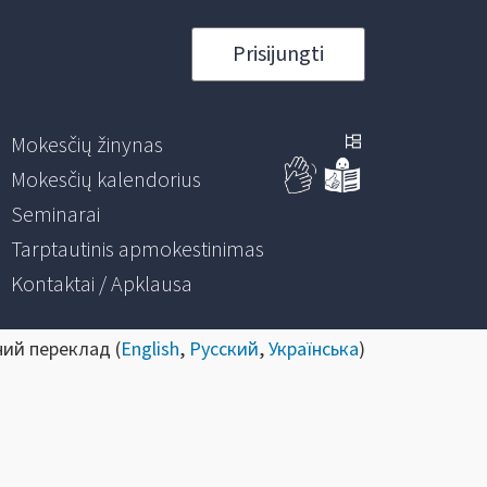
Prisijungti
Mokesčių žinynas
Mokesčių kalendorius
Seminarai
Tarptautinis apmokestinimas
Kontaktai / Apklausa
ний переклад (
English
,
Русский
,
Українська
)