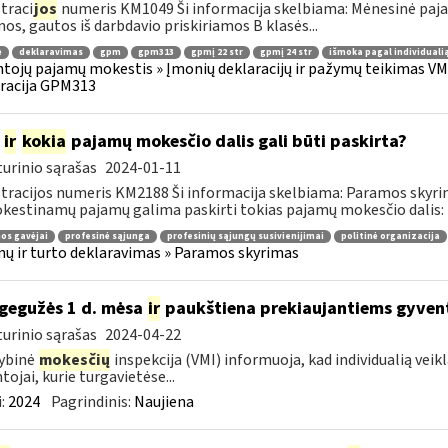
traci
jos
numeris KM1049 Ši informacija skelbiama: Mėnesinė pajam
os, gautos iš darbdavio priskiriamos B klasės...
ė
deklaravimas
gpm
gpm313
gpmį 22 str
gpmį 24 str
išmoka pagal individualią
tojų pajamų mokestis » Įmonių deklaracijų ir pažymų teikimas VMI
racija GPM313
m
ir
kokia
pajamų mokesčio dalis gali būti paskirta?
urinio sąrašas
2024-01-11
tracijos numeris KM2188 Ši informacija skelbiama: Paramos skyr
estinamų pajamų galima paskirti tokias pajamų mokesčio dalis: ik
os gavėjai
profesinė sąjunga
profesinių sąjungų susivienijimai
politinė organizacija
ų ir turto deklaravimas » Paramos skyrimas
gegužės 1 d. mėsa
ir
paukštiena prekiaujantiems gyven
urinio sąrašas
2024-04-22
ybinė
mokesčių
inspekcija (VMI) informuoja, kad individualią vei
tojai, kurie turgavietėse...
:
2024
Pagrindinis:
Naujiena