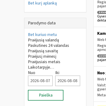
Regis
Bet kurį aplanką
pajam
b klas
Gyven
dekla
Parodymo data
Ka
Bet kuriuo metu
Praėjusią valandą
Web t
Paskutines 24 valandas
Regis
apmok
Praėjusią savaitę
Praėjusį mėnesį
param
pajam
Praėjusiais metais
Laikotarpyje…
Nuo
Iki
Nuo 
Web t
Valst
gyven
Paieška
Metai