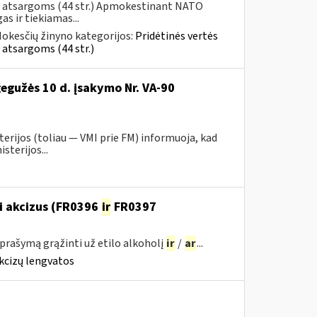
vių atsargoms (44 str.) Apmokestinant NATO
s ir tiekiamas...
okesčių žinyno kategorijos:
Pridėtinės vertės
ų atsargoms (44 str.)
gegužės 10 d. įsakymo Nr. VA-90
erijos (toliau ― VMI prie FM) informuoja, kad
sterijos...
i akcizus (FR0396
ir
FR0397
 prašymą grąžinti už etilo alkoholį
ir
/
ar
...
kcizų lengvatos