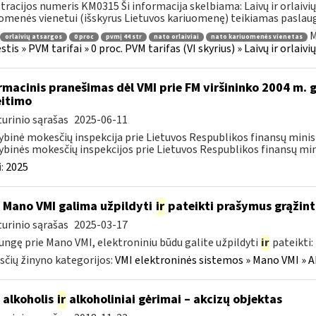
tracijos numeris KM0315 Ši informacija skelbiama: Laivų ir orlai
omenės vienetui (išskyrus Lietuvos kariuomenę) teikiamas paslauga
M
orlaivių atsargos
0 proc
pvmį 44 str
nato orlaiviai
nato kariuomenės vienetas
tis » PVM tarifai » 0 proc. PVM tarifas (VI skyrius) » Laivų ir orlaivi
rmacinis pranešimas dėl VMI prie FM viršininko 2004 m. 
itimo
urinio sąrašas
2025-06-11
ybinė mokesčių inspekcija prie Lietuvos Respublikos finansų minist
ybinės mokesčių inspekcijos prie Lietuvos Respublikos finansų mini
:
2025
 Mano VMI galima užpildyti
ir
pateikti prašymus grąžint
urinio sąrašas
2025-03-17
jungę prie Mano VMI, elektroniniu būdu galite užpildyti
ir
pateikti:
čių žinyno kategorijos:
VMI elektroninės sistemos » Mano VMI » A
o alkoholis
ir
alkoholiniai gėrimai – akcizų objektas