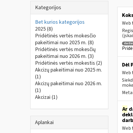
Kategorijos
Koks
Bet kurios kategorijos
Web t
2025
(8)
Regis
Pridėtinės vertės mokesčio
(įska
pakeitimai nuo 2025 m.
(8)
daržo
Pridė
Pridėtinės vertės mokesčių
pakeitimai nuo 2026 m.
(3)
Pridėtinės vertės mokestis
(2)
Dėl 
Akcizų pakeitimai nuo 2025 m.
Web t
(1)
Siekd
Akcizų pakeitimai nuo 2026 m.
mokes
(1)
Metai
Akcizai
(1)
Ar
da
dekl
darb
Aplankai
Web t