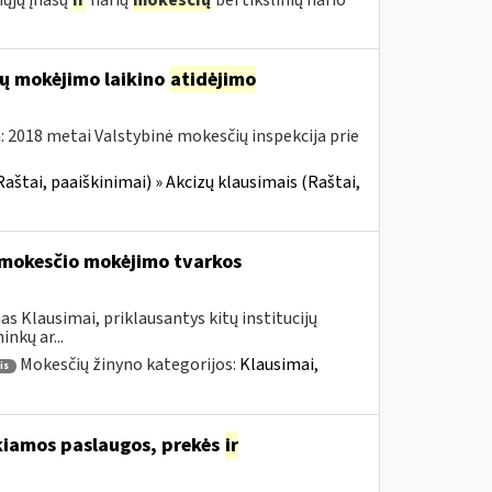
ųjų įnašų
ir
narių
mokesčių
bei tikslinių nario
zų mokėjimo laikino
atidėjimo
 2018 metai Valstybinė mokesčių inspekcija prie
Raštai, paaiškinimai) » Akcizų klausimais (Raštai,
mokesčio mokėjimo tvarkos
s Klausimai, priklausantys kitų institucijų
nkų ar...
Mokesčių žinyno kategorijos:
Klausimai,
is
kiamos paslaugos, prekės
ir