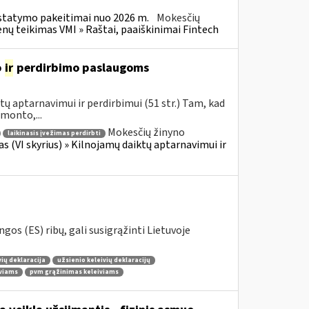
statymo pakeitimai nuo 2026 m.
Mokesčių
 teikimas VMI » Raštai, paaiškinimai Fintech
o
ir
perdirbimo paslaugoms
ų aptarnavimui ir perdirbimui (51 str.) Tam, kad
monto,...
Mokesčių žinyno
laikinasis įvežimas perdirbti
as (VI skyrius) » Kilnojamų daiktų aptarnavimui ir
gos (ES) ribų, gali susigrąžinti Lietuvoje
vių deklaracija
užsienio keleivių deklaracijų
iviams
pvm grąžinimas keleiviams