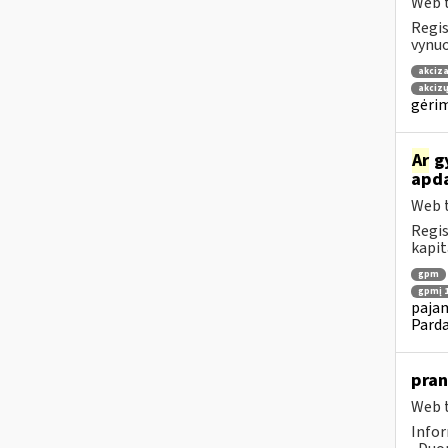
Web t
Regis
vynuo
akciza
akcizų
gėrim
Ar
gy
apda
Web t
Regis
kapit
gpm
gpmį 1
pajam
Pard
pran
Web t
Infor