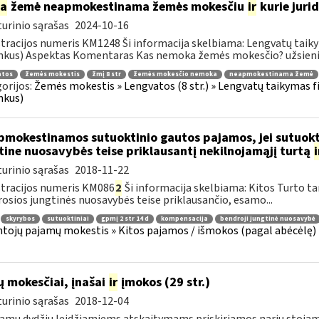
ia
žemė neapmokestinama žemės mokesčiu
ir
kurie jurid
urinio sąrašas
2024-10-16
tracijos numeris KM1248 Ši informacija skelbiama: Lengvatų taiky
nkus) Aspektas Komentaras Kas nemoka žemės mokesčio? užsienio 
atos
žemės mokestis
žmį 8 str
žemės mokesčio nemoka
neapmokestinama žemė
orijos:
Žemės mokestis » Lengvatos (8 str.) » Lengvatų taikymas f
nkus)
mokestinamos sutuoktinio gautos pajamos, jei sutuokti
tine nuosavybės teise priklausantį nekilnojamąjį turtą
i
urinio sąrašas
2018-11-22
tracijos numeris KM086
2
Ši informacija skelbiama: Kitos Turto ta
osios jungtinės nuosavybės teise priklausančio, esamo...
skyrybos
sutuoktiniai
gpmį 2 str 14 d
kompensacija
bendroji jungtinė nuosavybė
tojų pajamų mokestis » Kitos pajamos / išmokos (pagal abėcėlę) 
ų mokesčiai, įnašai
ir
įmokos (29 str.)
urinio sąrašas
2018-12-04