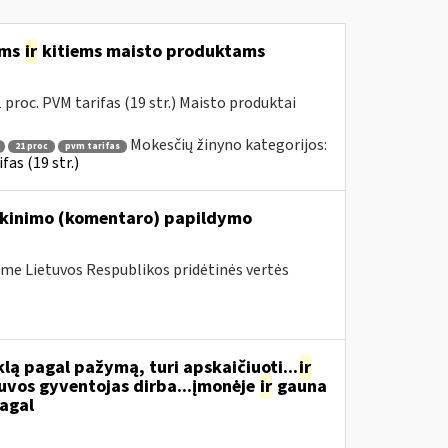
ėms
ir
kitiems maisto produktams
proc. PVM tarifas (19 str.) Maisto produktai
Mokesčių žinyno kategorijos:
21 proc
pvm tarifas
as (19 str.)
iškinimo (komentaro) papildymo
me Lietuvos Respublikos pridėtinės vertės
ą pagal pažymą, turi apskaičiuoti...
ir
tuvos gyventojas dirba...įmonėje
ir
gauna
pagal