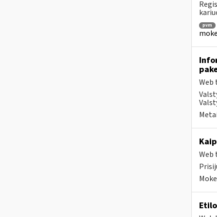
Regis
kariu
pvm
mokes
Info
pake
Web t
Valst
Valst
Metai
Kaip
Web t
Prisi
Mokes
Etil