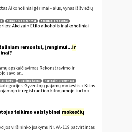
s Alkoholiniai gėrimai - alus, vynas iš šviežių
is
fermentuoti gėrimai
tarpiniai produktai
rijos:
Akcizai » Etilo alkoholis ir alkoholiniai
taliniam remontui, įrengimui...
ir
ainai?
jamų apskaičiavimas Rekonstravimo ir
o savo ar...
los darbai
įsigijimo kaina
kapitalinis remontas
kategorijos:
Gyventojų pajamų mokestis » Kitos
jamojo ir registruotino kilnojamojo turto »
tojus teikimo valstybinei
mokesčių
cijos viršininko įsakymu Nr. VA-119 patvirtintas