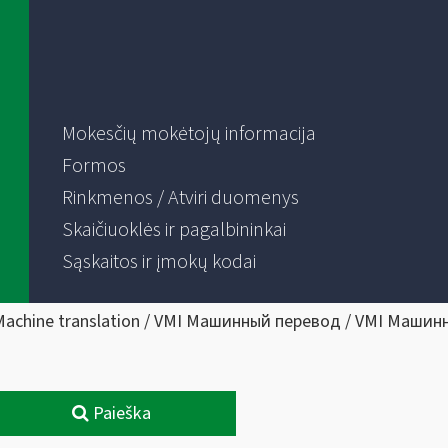
Mokesčių mokėtojų informacija
Formos
Rinkmenos / Atviri duomenys
Skaičiuoklės ir pagalbininkai
Sąskaitos ir įmokų kodai
Machine translation / VMI Машинный перевод / VMI Машин
Paieška