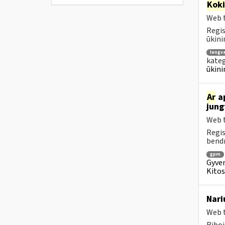
Kok
Web t
Regis
ūkini
lengv
kateg
ūkini
Ar
ap
jung
Web t
Regis
bendr
gpm
Gyven
Kitos
Nari
Web t