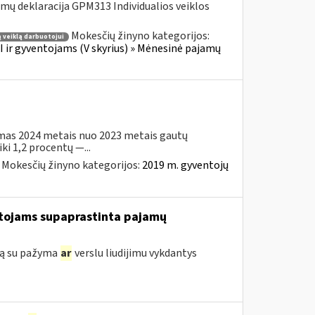
ų deklaracija GPM313 Individualios veiklos
Mokesčių žinyno kategorijos:
 veiklą darbuotojui
 ir gyventojams (V skyrius) » Mėnesinė pajamų
imas 2024 metais nuo 2023 metais gautų
i 1,2 procentų —...
Mokesčių žinyno kategorijos:
2019 m. gyventojų
tojams supaprastinta pajamų
klą su pažyma
ar
verslu liudijimu vykdantys