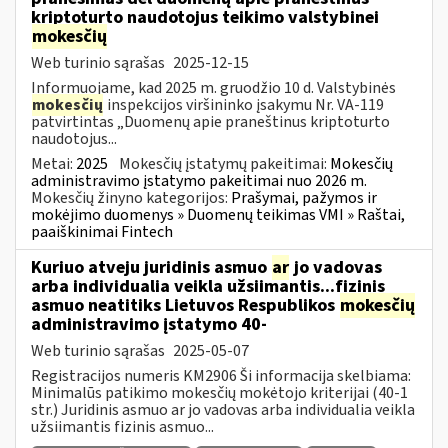
kriptoturto naudotojus teikimo valstybinei
mokesčių
Web turinio sąrašas
2025-12-15
Informuojame, kad 2025 m. gruodžio 10 d. Valstybinės
mokesčių
inspekcijos viršininko įsakymu Nr. VA-119
patvirtintas „Duomenų apie praneštinus kriptoturto
naudotojus...
Metai:
2025
Mokesčių įstatymų pakeitimai:
Mokesčių
administravimo įstatymo pakeitimai nuo 2026 m.
Mokesčių žinyno kategorijos:
Prašymai, pažymos ir
mokėjimo duomenys » Duomenų teikimas VMI » Raštai,
paaiškinimai Fintech
Kuriuo atveju juridinis asmuo
ar
jo vadovas
arba individualia veikla užsiimantis...fizinis
asmuo neatitiks Lietuvos Respublikos
mokesčių
administravimo įstatymo 40-
Web turinio sąrašas
2025-05-07
Registracijos numeris KM2906 Ši informacija skelbiama:
Minimalūs patikimo mokesčių mokėtojo kriterijai (40-1
str.) Juridinis asmuo ar jo vadovas arba individualia veikla
užsiimantis fizinis asmuo...