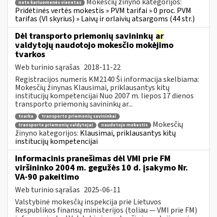
Mokesčių žinyno kategorijos:
nato kariuomenės vienetas
Pridėtinės vertės mokestis » PVM tarifai » 0 proc. PVM
tarifas (VI skyrius) » Laivų ir orlaivių atsargoms (44 str.)
Dėl transporto priemonių savininkų
ar
valdytojų naudotojo mokesčio mokėjimo
tvarkos
Web turinio sąrašas
2018-11-22
Registracijos numeris KM2140 Ši informacija skelbiama:
Mokesčių žinynas Klausimai, priklausantys kitų
institucijų kompetencijai Nuo 2007 m. liepos 17 dienos
transporto priemonių savininkų ar...
tvarka
transporto priemonių savininkai
Mokesčių
transporto priemonių valdytojai
naudotojo mokestis
žinyno kategorijos:
Klausimai, priklausantys kitų
institucijų kompetencijai
Informacinis pranešimas dėl VMI prie FM
viršininko 2004 m. gegužės 10 d. įsakymo Nr.
VA-90 pakeitimo
Web turinio sąrašas
2025-06-11
Valstybinė mokesčių inspekcija prie Lietuvos
Respublikos finansų ministerijos (toliau ― VMI prie FM)