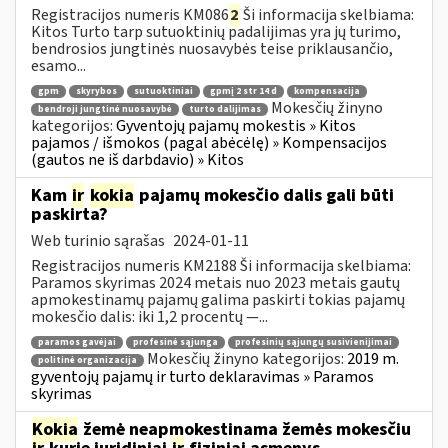
Registracijos numeris KM086
2
Ši informacija skelbiama:
Kitos Turto tarp sutuoktinių padalijimas yra jų turimo,
bendrosios jungtinės nuosavybės teise priklausančio,
esamo...
gpm
skyrybos
sutuoktiniai
gpmį 2 str 14 d
kompensacija
Mokesčių žinyno
bendroji jungtinė nuosavybė
turto dalijimas
kategorijos:
Gyventojų pajamų mokestis » Kitos
pajamos / išmokos (pagal abėcėlę) » Kompensacijos
(gautos ne iš darbdavio) » Kitos
Kam
ir
kokia
pajamų mokesčio dalis gali būti
paskirta?
Web turinio sąrašas
2024-01-11
Registracijos numeris KM2188 Ši informacija skelbiama:
Paramos skyrimas 2024 metais nuo 2023 metais gautų
apmokestinamų pajamų galima paskirti tokias pajamų
mokesčio dalis: iki 1,2 procentų —...
paramos gavėjai
profesinė sąjunga
profesinių sąjungų susivienijimai
Mokesčių žinyno kategorijos:
2019 m.
politinė organizacija
gyventojų pajamų ir turto deklaravimas » Paramos
skyrimas
Kokia
žemė neapmokestinama žemės mokesčiu