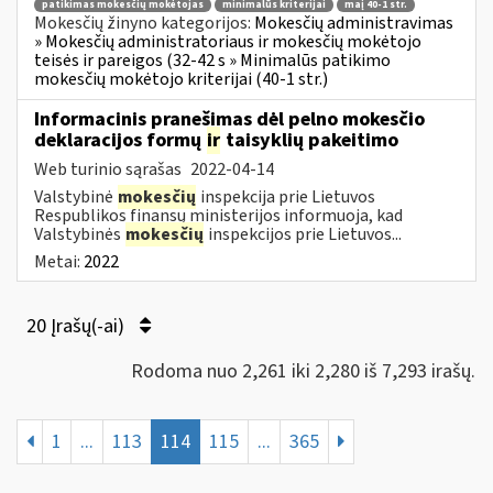
patikimas mokesčių mokėtojas
minimalūs kriterijai
maį 40-1 str.
Mokesčių žinyno kategorijos:
Mokesčių administravimas
» Mokesčių administratoriaus ir mokesčių mokėtojo
teisės ir pareigos (32-42 s » Minimalūs patikimo
mokesčių mokėtojo kriterijai (40-1 str.)
Informacinis pranešimas dėl pelno mokesčio
deklaracijos formų
ir
taisyklių pakeitimo
Web turinio sąrašas
2022-04-14
Valstybinė
mokesčių
inspekcija prie Lietuvos
Respublikos finansų ministerijos informuoja, kad
Valstybinės
mokesčių
inspekcijos prie Lietuvos...
Metai:
2022
20 Įrašų(-ai)
Rodoma nuo 2,261 iki 2,280 iš 7,293 irašų.
1
...
113
114
115
...
365