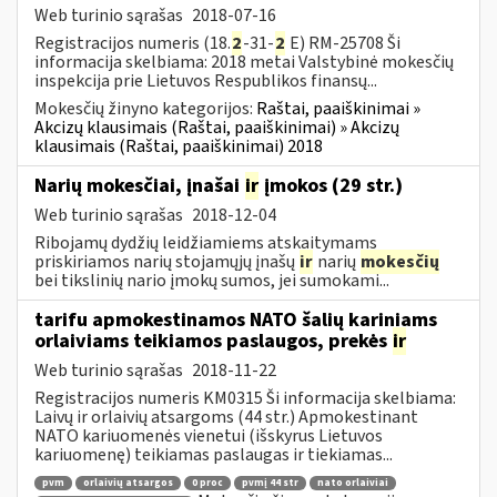
Web turinio sąrašas
2018-07-16
Registracijos numeris (18.
2
-31-
2
E) RM-25708 Ši
informacija skelbiama: 2018 metai Valstybinė mokesčių
inspekcija prie Lietuvos Respublikos finansų...
Mokesčių žinyno kategorijos:
Raštai, paaiškinimai »
Akcizų klausimais (Raštai, paaiškinimai) » Akcizų
klausimais (Raštai, paaiškinimai) 2018
Narių mokesčiai, įnašai
ir
įmokos (29 str.)
Web turinio sąrašas
2018-12-04
Ribojamų dydžių leidžiamiems atskaitymams
priskiriamos narių stojamųjų įnašų
ir
narių
mokesčių
bei tikslinių nario įmokų sumos, jei sumokami...
tarifu apmokestinamos NATO šalių kariniams
orlaiviams teikiamos paslaugos, prekės
ir
Web turinio sąrašas
2018-11-22
Registracijos numeris KM0315 Ši informacija skelbiama:
Laivų ir orlaivių atsargoms (44 str.) Apmokestinant
NATO kariuomenės vienetui (išskyrus Lietuvos
kariuomenę) teikiamas paslaugas ir tiekiamas...
pvm
orlaivių atsargos
0 proc
pvmį 44 str
nato orlaiviai