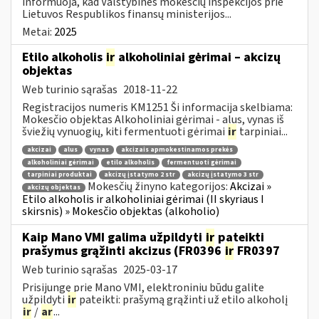
informuoja, kad Valstybinės mokesčių inspekcijos prie
Lietuvos Respublikos finansų ministerijos...
Metai:
2025
Etilo alkoholis
ir
alkoholiniai gėrimai – akcizų
objektas
Web turinio sąrašas
2018-11-22
Registracijos numeris KM1251 Ši informacija skelbiama:
Mokesčio objektas Alkoholiniai gėrimai - alus, vynas iš
šviežių vynuogių, kiti fermentuoti gėrimai
ir
tarpiniai...
akcizai
alus
vynas
akcizais apmokestinamos prekės
alkoholiniai gėrimai
etilo alkoholis
fermentuoti gėrimai
tarpiniai produktai
akcizų įstatymo 2 str
akcizų įstatymo 3 str
Mokesčių žinyno kategorijos:
Akcizai »
akcizų objektas
Etilo alkoholis ir alkoholiniai gėrimai (II skyriaus I
skirsnis) » Mokesčio objektas (alkoholio)
Kaip Mano VMI galima užpildyti
ir
pateikti
prašymus grąžinti akcizus (FR0396
ir
FR0397
Web turinio sąrašas
2025-03-17
Prisijungę prie Mano VMI, elektroniniu būdu galite
užpildyti
ir
pateikti: prašymą grąžinti už etilo alkoholį
ir
/
ar
...