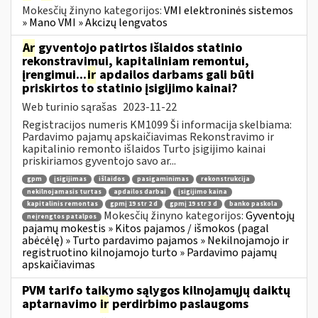
Mokesčių žinyno kategorijos:
VMI elektroninės sistemos
» Mano VMI » Akcizų lengvatos
Ar
gyventojo patirtos išlaidos statinio
rekonstravimui, kapitaliniam remontui,
įrengimui...
ir
apdailos darbams gali būti
priskirtos to statinio įsigijimo kainai?
Web turinio sąrašas
2023-11-22
Registracijos numeris KM1099 Ši informacija skelbiama:
Pardavimo pajamų apskaičiavimas Rekonstravimo ir
kapitalinio remonto išlaidos Turto įsigijimo kainai
priskiriamos gyventojo savo ar...
gpm
įsigijimas
išlaidos
pasigaminimas
rekonstrukcija
nekilnojamasis turtas
apdailos darbai
įsigijimo kaina
kapitalinis remontas
gpmį 19 str 2 d
gpmį 19 str 3 d
banko paskola
Mokesčių žinyno kategorijos:
Gyventojų
neįrengtos patalpos
pajamų mokestis » Kitos pajamos / išmokos (pagal
abėcėlę) » Turto pardavimo pajamos » Nekilnojamojo ir
registruotino kilnojamojo turto » Pardavimo pajamų
apskaičiavimas
PVM tarifo taikymo sąlygos kilnojamųjų daiktų
aptarnavimo
ir
perdirbimo paslaugoms