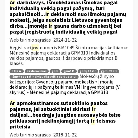
Ar
darbdavys, išmokėdamas išmokas pagal
individualią veiklą pagal pažymą, turi
apskaičiuoti...
ir
deklaruoti nuo išmokų pajamų
mokestį, jeigu nuolatinis Lietuvos gyventojas
dirba...įmonėje
ir
gauna darbo užmokestį bei
pagal įregistruotą individualią veiklą pagal
Web turinio sąrašas
2024-11-22
Registraci
jos
numeris KM1049 Ši informacija skelbiama:
Mėnesinė pajamų deklaracija GPM313 Individualios
veiklos pajamos, gautos iš darbdavio priskiriamos B
klasės...
b klasė
deklaravimas
gpm
gpm313
gpmį 22 str
gpmį 24 str
Mokesčių žinyno
išmoka pagal individualią veiklą darbuotojui
kategorijos:
Gyventojų pajamų mokestis » Įmonių
deklaracijų ir pažymų teikimas VMI ir gyventojams (V
skyrius) » Mėnesinė pajamų deklaracija GPM313
Ar
apmokestinamos sutuoktinio gautos
pajamos, jei sutuoktiniai skiriasi
ir
dalijasi...bendrąja jungtine nuosavybės teise
priklausantį nekilnojamąjį turtą
ir
teismas
priteisia
Web turinio sąrašas
2018-11-22