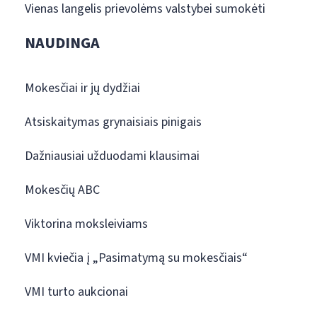
Vienas langelis prievolėms valstybei sumokėti
NAUDINGA
Mokesčiai ir jų dydžiai
Atsiskaitymas grynaisiais pinigais
Dažniausiai užduodami klausimai
Mokesčių ABC
Viktorina moksleiviams
VMI kviečia į „Pasimatymą su mokesčiais“
VMI turto aukcionai