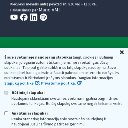
Kiekvieno mėnesio antrą penktadienį 8.00 val. - 12.00 val.
Mano VMI
Paklausimas per
Valstybinė mokesčių inspekcija prie Lietuvos
U
Respublikos finansų ministerijos
Šioje svetainėje naudojami slapukai
(angl. cookies). Būtinieji
slapukai įdiegiami automatiškai ir jiems nėra reikalingas Jūsų
Biudžetinė įstaiga. Juridinio asmens kodas — 188659752,
sutikimas. Taip pat galite sutikti ir su kitų slapukų naudojimu. Savo
adresas: Vasario 16-osios g. 14, 01107 Vilnius, Lietuva, el.paštas:
sutikimą bet kada galėsite atšaukti pakeisdami interneto naršyklės
vmi@vmi.lt
, E. pristatymo dėžutės adresas 188659752
nustatymus ir ištrindami įrašytus slapukus. Daugiau informacijos
Duomenys apie Valstybinę mokesčių inspekciją prie Lietuvos
Slapukų politika
;
Privatumo politika.
Respublikos finansų ministerijos kaupiami ir saugomi Juridinių
asmenų registre
Būtinieji slapukai
Naudojami sklandžiam svetainės veikimui ir įgalina pagrindines
svetainės funkcijas. Be šių slapukų svetainė negali tinkamai veikti.
Analitiniai slapukai
Renka statistinę informaciją apie svetainės naudojimą ir
naudojami Jūsų naršymo patirties gerinimui.