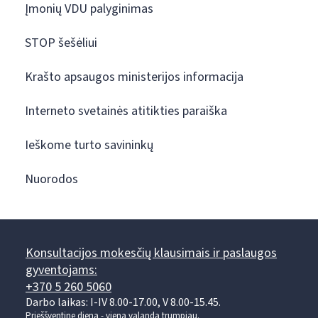
Įmonių VDU palyginimas
STOP šešėliui
Krašto apsaugos ministerijos informacija
Interneto svetainės atitikties paraiška
Ieškome turto savininkų
Nuorodos
Konsultacijos mokesčių klausimais ir paslaugos
gyventojams:
+370 5 260 5060
Darbo laikas: I-IV 8.00-17.00, V 8.00-15.45.
Prieššventinę dieną - viena valanda trumpiau.