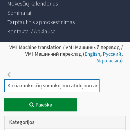
Mokesčių kalendorius
Seminarai
Tarptautinis apmokestinimas
Kontaktai / Apklausa
VMI Machine translation / VMI Машинный перевод /
VMI Машинний переклад (
English
,
Русский
,
Українська
)
Paieška
Kategorijos