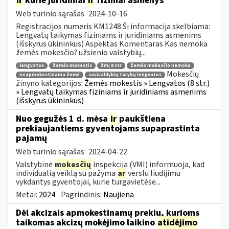
ir
kurie juridiniai
ir
fiziniai asmenys
Web turinio sąrašas
2024-10-16
Registracijos numeris KM1248 Ši informacija skelbiama:
Lengvatų taikymas fiziniams ir juridiniams asmenims
(išskyrus ūkininkus) Aspektas Komentaras Kas nemoka
žemės mokesčio? užsienio valstybių...
lengvatos
žemės mokestis
žmį 8 str
žemės mokesčio nemoka
Mokesčių
neapmokestinama žemė
savivaldybių tarybų lengvatos
žinyno kategorijos:
Žemės mokestis » Lengvatos (8 str.)
» Lengvatų taikymas fiziniams ir juridiniams asmenims
(išskyrus ūkininkus)
Nuo gegužės 1 d. mėsa
ir
paukštiena
prekiaujantiems gyventojams supaprastinta
pajamų
Web turinio sąrašas
2024-04-22
Valstybinė
mokesčių
inspekcija (VMI) informuoja, kad
individualią veiklą su pažyma
ar
verslu liudijimu
vykdantys gyventojai, kurie turgavietėse...
Metai:
2024
Pagrindinis:
Naujiena
Dėl akcizais apmokestinamų prekių, kurioms
taikomas akcizų mokėjimo laikino
atidėjimo