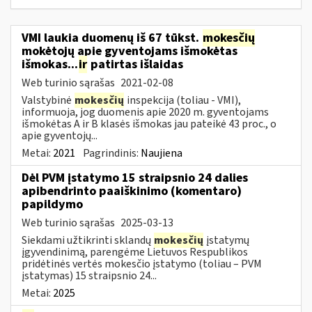
VMI laukia duomenų iš 67 tūkst.
mokesčių
mokėtojų apie gyventojams išmokėtas
išmokas...
ir
patirtas išlaidas
Web turinio sąrašas
2021-02-08
Valstybinė
mokesčių
inspekcija (toliau - VMI),
informuoja, jog duomenis apie 2020 m. gyventojams
išmokėtas A ir B klasės išmokas jau pateikė 43 proc., o
apie gyventojų...
Metai:
2021
Pagrindinis:
Naujiena
Dėl PVM įstatymo 15 straipsnio 24 dalies
apibendrinto paaiškinimo (komentaro)
papildymo
Web turinio sąrašas
2025-03-13
Siekdami užtikrinti sklandų
mokesčių
įstatymų
įgyvendinimą, parengėme Lietuvos Respublikos
pridėtinės vertės mokesčio įstatymo (toliau – PVM
įstatymas) 15 straipsnio 24...
Metai:
2025