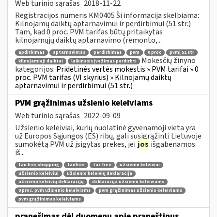
Web turinio sąrašas
2018-11-22
Registracijos numeris KM0405 Ši informacija skelbiama:
Kilnojamų daiktų aptarnavimui ir perdirbimui (51 str.)
Tam, kad 0 proc. PVM tarifas būtų pritaikytas
kilnojamųjų daiktų aptarnavimo (remonto,...
apdirbimas
aptarnavimas
perdirbimas
pvm
0 proc
pvmį 51 str
Mokesčių žinyno
kilnojamieji daiktai
laikinasis įvežimas perdirbti
kategorijos:
Pridėtinės vertės mokestis » PVM tarifai » 0
proc. PVM tarifas (VI skyrius) » Kilnojamų daiktų
aptarnavimui ir perdirbimui (51 str.)
PVM grąžinimas užsienio keleiviams
Web turinio sąrašas
2022-09-09
Užsienio keleiviai, kurių nuolatinė gyvenamoji vieta yra
už Europos Sąjungos (ES) ribų, gali susigrąžinti Lietuvoje
sumokėtą PVM už įsigytas prekes, jei
jos
išgabenamos
iš...
tax free shopping
taxfree
tax free
užsienio keleiviai
užsienio keleiviui
užsienio keleivių deklaracija
užsienio keleivių deklaracijų
deklaracija užsienio keleiviams
0 proc. pvm užsienio keleiviams
pvm grąžinimas užsienio keleiviams
pvm grąžinimas keleiviams
pranešimas dėl duomenų apie praneštinus