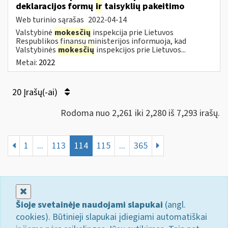
deklaracijos formų
ir
taisyklių pakeitimo
Web turinio sąrašas
2022-04-14
Valstybinė
mokesčių
inspekcija prie Lietuvos
Respublikos finansų ministerijos informuoja, kad
Valstybinės
mokesčių
inspekcijos prie Lietuvos...
Metai:
2022
20 Įrašų(-ai)
Rodoma nuo 2,261 iki 2,280 iš 7,293 irašų.
1
...
113
114
115
...
365
Uždaryti
Šioje svetainėje naudojami slapukai
(angl.
cookies). Būtinieji slapukai įdiegiami automatiškai