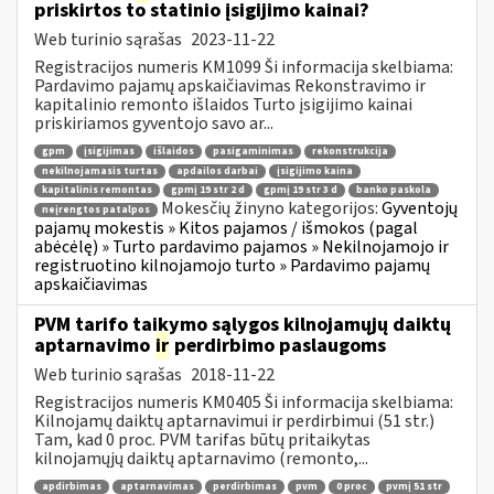
priskirtos to statinio įsigijimo kainai?
Web turinio sąrašas
2023-11-22
Registracijos numeris KM1099 Ši informacija skelbiama:
Pardavimo pajamų apskaičiavimas Rekonstravimo ir
kapitalinio remonto išlaidos Turto įsigijimo kainai
priskiriamos gyventojo savo ar...
gpm
įsigijimas
išlaidos
pasigaminimas
rekonstrukcija
nekilnojamasis turtas
apdailos darbai
įsigijimo kaina
kapitalinis remontas
gpmį 19 str 2 d
gpmį 19 str 3 d
banko paskola
Mokesčių žinyno kategorijos:
Gyventojų
neįrengtos patalpos
pajamų mokestis » Kitos pajamos / išmokos (pagal
abėcėlę) » Turto pardavimo pajamos » Nekilnojamojo ir
registruotino kilnojamojo turto » Pardavimo pajamų
apskaičiavimas
PVM tarifo taikymo sąlygos kilnojamųjų daiktų
aptarnavimo
ir
perdirbimo paslaugoms
Web turinio sąrašas
2018-11-22
Registracijos numeris KM0405 Ši informacija skelbiama:
Kilnojamų daiktų aptarnavimui ir perdirbimui (51 str.)
Tam, kad 0 proc. PVM tarifas būtų pritaikytas
kilnojamųjų daiktų aptarnavimo (remonto,...
apdirbimas
aptarnavimas
perdirbimas
pvm
0 proc
pvmį 51 str