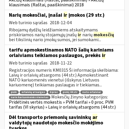
klausimais (Raštai, paaiškinimai) 2018
Narių mokesčiai, įnašai
ir
įmokos (29 str.)
Web turinio sąrašas
2018-12-04
Ribojamų dydžių leidžiamiems atskaitymams
priskiriamos narių stojamųjų įnašų
ir
narių
mokesčių
bei tikslinių nario įmokų sumos, jei sumokami...
tarifu apmokestinamos NATO šalių kariniams
orlaiviams teikiamos paslaugos, prekės
ir
Web turinio sąrašas
2018-11-22
Registracijos numeris KM0315 Ši informacija skelbiama:
Laivų ir orlaivių atsargoms (44 str.) Apmokestinant
NATO kariuomenės vienetui (išskyrus Lietuvos
kariuomenę) teikiamas paslaugas ir tiekiamas...
pvm
orlaivių atsargos
0 proc
pvmį 44 str
nato orlaiviai
Mokesčių žinyno kategorijos:
nato kariuomenės vienetas
Pridėtinės vertės mokestis » PVM tarifai » 0 proc. PVM
tarifas (VI skyrius) » Laivų ir orlaivių atsargoms (44 str.)
Dėl transporto priemonių savininkų
ar
valdytojų naudotojo mokesčio mokėjimo
tvarkos