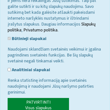
ir jiems nėra reikalingas Jūsų sutikimas. Taip pat
galite sutikti ir su kitų slapukų naudojimu. Savo
sutikimą bet kada galėsite atšaukti pakeisdami
interneto naršyklės nustatymus ir ištrindami
įrašytus slapukus. Daugiau informacijos
Slapukų
politika
;
Privatumo politika.
Būtinieji slapukai
Naudojami sklandžiam svetainės veikimui ir įgalina
pagrindines svetainės funkcijas. Be šių slapukų
svetainė negali tinkamai veikti.
Analitiniai slapukai
Renka statistinę informaciją apie svetainės
naudojimą ir naudojami Jūsų naršymo patirties
gerinimui.
PATVIRTINTI
Visus slapukus