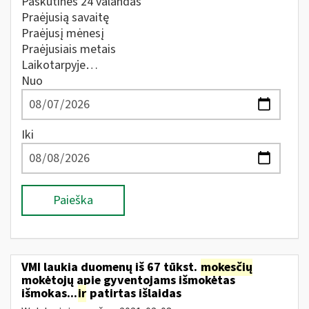
Paskutines 24 valandas
Praėjusią savaitę
Praėjusį mėnesį
Praėjusiais metais
Laikotarpyje…
Nuo
Iki
Paieška
VMI laukia duomenų iš 67 tūkst.
mokesčių
mokėtojų apie gyventojams išmokėtas
išmokas...
ir
patirtas išlaidas