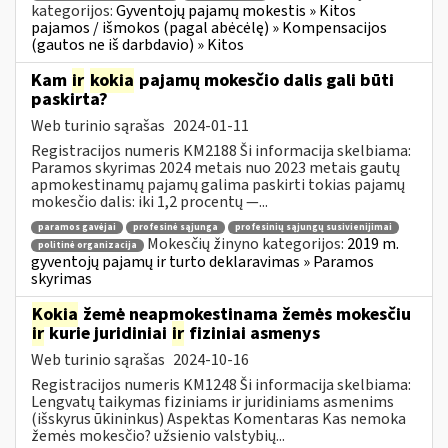
kategorijos:
Gyventojų pajamų mokestis » Kitos
pajamos / išmokos (pagal abėcėlę) » Kompensacijos
(gautos ne iš darbdavio) » Kitos
Kam
ir
kokia
pajamų mokesčio dalis gali būti
paskirta?
Web turinio sąrašas
2024-01-11
Registracijos numeris KM2188 Ši informacija skelbiama:
Paramos skyrimas 2024 metais nuo 2023 metais gautų
apmokestinamų pajamų galima paskirti tokias pajamų
mokesčio dalis: iki 1,2 procentų —...
paramos gavėjai
profesinė sąjunga
profesinių sąjungų susivienijimai
Mokesčių žinyno kategorijos:
2019 m.
politinė organizacija
gyventojų pajamų ir turto deklaravimas » Paramos
skyrimas
Kokia
žemė neapmokestinama žemės mokesčiu
ir
kurie juridiniai
ir
fiziniai asmenys
Web turinio sąrašas
2024-10-16
Registracijos numeris KM1248 Ši informacija skelbiama:
Lengvatų taikymas fiziniams ir juridiniams asmenims
(išskyrus ūkininkus) Aspektas Komentaras Kas nemoka
žemės mokesčio? užsienio valstybių...