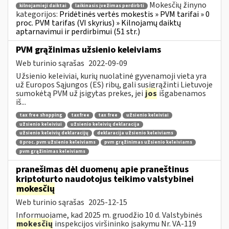
Mokesčių žinyno
kilnojamieji daiktai
laikinasis įvežimas perdirbti
kategorijos:
Pridėtinės vertės mokestis » PVM tarifai » 0
proc. PVM tarifas (VI skyrius) » Kilnojamų daiktų
aptarnavimui ir perdirbimui (51 str.)
PVM grąžinimas užsienio keleiviams
Web turinio sąrašas
2022-09-09
Užsienio keleiviai, kurių nuolatinė gyvenamoji vieta yra
už Europos Sąjungos (ES) ribų, gali susigrąžinti Lietuvoje
sumokėtą PVM už įsigytas prekes, jei
jos
išgabenamos
iš...
tax free shopping
taxfree
tax free
užsienio keleiviai
užsienio keleiviui
užsienio keleivių deklaracija
užsienio keleivių deklaracijų
deklaracija užsienio keleiviams
0 proc. pvm užsienio keleiviams
pvm grąžinimas užsienio keleiviams
pvm grąžinimas keleiviams
pranešimas dėl duomenų apie praneštinus
kriptoturto naudotojus teikimo valstybinei
mokesčių
Web turinio sąrašas
2025-12-15
Informuojame, kad 2025 m. gruodžio 10 d. Valstybinės
mokesčių
inspekcijos viršininko įsakymu Nr. VA-119