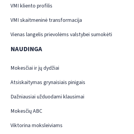
VMI kliento profilis
VMI skaitmeninė transformacija
Vienas langelis prievolėms valstybei sumokėti
NAUDINGA
Mokesčiai ir jų dydžiai
Atsiskaitymas grynaisiais pinigais
Dažniausiai užduodami klausimai
Mokesčių ABC
Viktorina moksleiviams