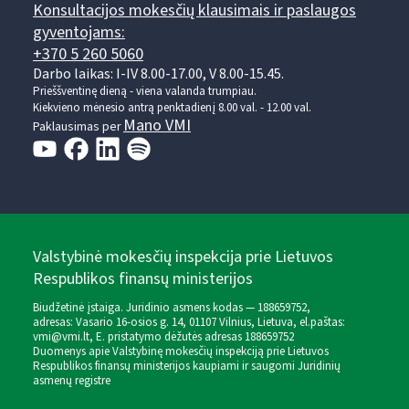
Konsultacijos mokesčių klausimais ir paslaugos
gyventojams:
+370 5 260 5060
Darbo laikas: I-IV 8.00-17.00, V 8.00-15.45.
Prieššventinę dieną - viena valanda trumpiau.
Kiekvieno mėnesio antrą penktadienį 8.00 val. - 12.00 val.
Mano VMI
Paklausimas per
Valstybinė mokesčių inspekcija prie Lietuvos
Respublikos finansų ministerijos
Biudžetinė įstaiga. Juridinio asmens kodas — 188659752,
adresas: Vasario 16-osios g. 14, 01107 Vilnius, Lietuva, el.paštas:
vmi@vmi.lt
, E. pristatymo dėžutės adresas 188659752
Duomenys apie Valstybinę mokesčių inspekciją prie Lietuvos
Respublikos finansų ministerijos kaupiami ir saugomi Juridinių
asmenų registre