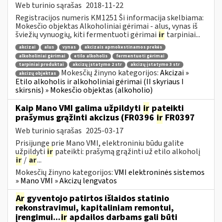
Web turinio sąrašas
2018-11-22
Registracijos numeris KM1251 Ši informacija skelbiama:
Mokesčio objektas Alkoholiniai gėrimai - alus, vynas iš
šviežių vynuogių, kiti fermentuoti gėrimai
ir
tarpiniai...
akcizai
alus
vynas
akcizais apmokestinamos prekės
alkoholiniai gėrimai
etilo alkoholis
fermentuoti gėrimai
tarpiniai produktai
akcizų įstatymo 2 str
akcizų įstatymo 3 str
Mokesčių žinyno kategorijos:
Akcizai »
akcizų objektas
Etilo alkoholis ir alkoholiniai gėrimai (II skyriaus I
skirsnis) » Mokesčio objektas (alkoholio)
Kaip Mano VMI galima užpildyti
ir
pateikti
prašymus grąžinti akcizus (FR0396
ir
FR0397
Web turinio sąrašas
2025-03-17
Prisijungę prie Mano VMI, elektroniniu būdu galite
užpildyti
ir
pateikti: prašymą grąžinti už etilo alkoholį
ir
/
ar
...
Mokesčių žinyno kategorijos:
VMI elektroninės sistemos
» Mano VMI » Akcizų lengvatos
Ar
gyventojo patirtos išlaidos statinio
rekonstravimui, kapitaliniam remontui,
įrengimui...
ir
apdailos darbams gali būti