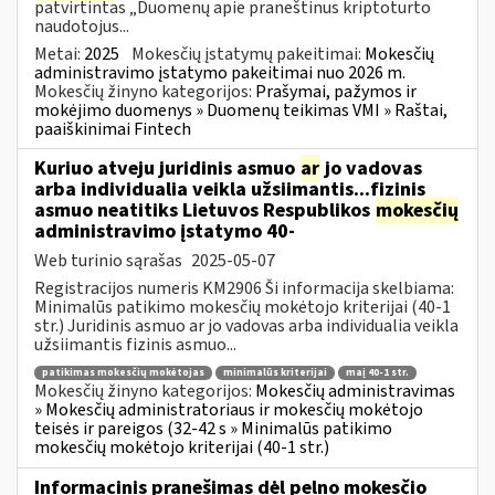
patvirtintas „Duomenų apie praneštinus kriptoturto
naudotojus...
Metai:
2025
Mokesčių įstatymų pakeitimai:
Mokesčių
administravimo įstatymo pakeitimai nuo 2026 m.
Mokesčių žinyno kategorijos:
Prašymai, pažymos ir
mokėjimo duomenys » Duomenų teikimas VMI » Raštai,
paaiškinimai Fintech
Kuriuo atveju juridinis asmuo
ar
jo vadovas
arba individualia veikla užsiimantis...fizinis
asmuo neatitiks Lietuvos Respublikos
mokesčių
administravimo įstatymo 40-
Web turinio sąrašas
2025-05-07
Registracijos numeris KM2906 Ši informacija skelbiama:
Minimalūs patikimo mokesčių mokėtojo kriterijai (40-1
str.) Juridinis asmuo ar jo vadovas arba individualia veikla
užsiimantis fizinis asmuo...
patikimas mokesčių mokėtojas
minimalūs kriterijai
maį 40-1 str.
Mokesčių žinyno kategorijos:
Mokesčių administravimas
» Mokesčių administratoriaus ir mokesčių mokėtojo
teisės ir pareigos (32-42 s » Minimalūs patikimo
mokesčių mokėtojo kriterijai (40-1 str.)
Informacinis pranešimas dėl pelno mokesčio