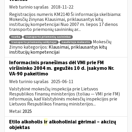
Web turinio sąrašas
2018-11-22
Registracijos numeris KM2140 Ši informacija skelbiama:
Mokesčių žinynas Klausimai, priklausantys kitų
institucijų kompetencijai Nuo 2007 m. liepos 17 dienos
transporto priemonių savininkų ar...
tvarka
transporto priemonių savininkai
Mokesčių
transporto priemonių valdytojai
naudotojo mokestis
žinyno kategorijos:
Klausimai, priklausantys kitų
institucijų kompetencijai
Informacinis pranešimas dėl VMI prie FM
viršininko 2004 m. gegužės 10 d. įsakymo Nr.
VA-90 pakeitimo
Web turinio sąrašas
2025-06-11
Valstybinė mokesčių inspekcija prie Lietuvos
Respublikos finansų ministerijos (toliau ― VMI prie FM)
informuoja, kad Valstybinės mokesčių inspekcijos prie
Lietuvos Respublikos finansų ministerijos...
Metai:
2025
Etilo alkoholis
ir
alkoholiniai gėrimai – akcizų
objektas