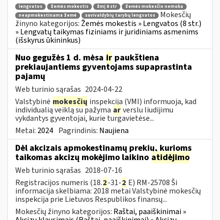
lengvatos
žemės mokestis
žmį 8 str
žemės mokesčio nemoka
Mokesčių
neapmokestinama žemė
savivaldybių tarybų lengvatos
žinyno kategorijos:
Žemės mokestis » Lengvatos (8 str.)
» Lengvatų taikymas fiziniams ir juridiniams asmenims
(išskyrus ūkininkus)
Nuo gegužės 1 d. mėsa
ir
paukštiena
prekiaujantiems gyventojams supaprastinta
pajamų
Web turinio sąrašas
2024-04-22
Valstybinė
mokesčių
inspekcija (VMI) informuoja, kad
individualią veiklą su pažyma
ar
verslu liudijimu
vykdantys gyventojai, kurie turgavietėse...
Metai:
2024
Pagrindinis:
Naujiena
Dėl akcizais apmokestinamų prekių, kurioms
taikomas akcizų mokėjimo laikino
atidėjimo
Web turinio sąrašas
2018-07-16
Registracijos numeris (18.
2
-31-
2
E) RM-25708 Ši
informacija skelbiama: 2018 metai Valstybinė mokesčių
inspekcija prie Lietuvos Respublikos finansų...
Mokesčių žinyno kategorijos:
Raštai, paaiškinimai »
Akcizų klausimais (Raštai, paaiškinimai) » Akcizų