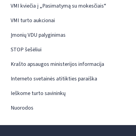
VMI kviečia į „Pasimatymą su mokesčiais“
VMI turto aukcionai
Įmonių VDU palyginimas
STOP šešėliui
Krašto apsaugos ministerijos informacija
Interneto svetainės atitikties paraiška
Ieškome turto savininkų
Nuorodos