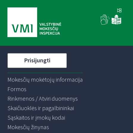
Prisijungti
Mokesčių mokėtojų informacija
Formos
Rinkmenos / Atviri duomenys
Skaičiuoklės ir pagalbininkai
Sąskaitos ir įmokų kodai
Mokesčių žinynas