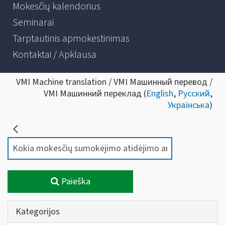
Mokesčių kalendorius
Seminarai
Tarptautinis apmokestinimas
Kontaktai / Apklausa
VMI Machine translation / VMI Машинный перевод /
VMI Машинний переклад (
English
,
Русский
,
Українська
)
Paieška
Kategorijos