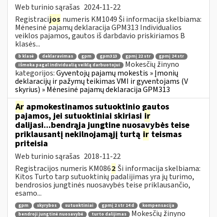
Web turinio sąrašas
2024-11-22
Registraci
jos
numeris KM1049 Ši informacija skelbiama:
Mėnesinė pajamų deklaracija GPM313 Individualios
veiklos pajamos, gautos iš darbdavio priskiriamos B
klasės...
b klasė
deklaravimas
gpm
gpm313
gpmį 22 str
gpmį 24 str
Mokesčių žinyno
išmoka pagal individualią veiklą darbuotojui
kategorijos:
Gyventojų pajamų mokestis » Įmonių
deklaracijų ir pažymų teikimas VMI ir gyventojams (V
skyrius) » Mėnesinė pajamų deklaracija GPM313
Ar
apmokestinamos sutuoktinio gautos
pajamos, jei sutuoktiniai skiriasi
ir
dalijasi...bendrąja jungtine nuosavybės teise
priklausantį nekilnojamąjį turtą
ir
teismas
priteisia
Web turinio sąrašas
2018-11-22
Registracijos numeris KM086
2
Ši informacija skelbiama:
Kitos Turto tarp sutuoktinių padalijimas yra jų turimo,
bendrosios jungtinės nuosavybės teise priklausančio,
esamo...
gpm
skyrybos
sutuoktiniai
gpmį 2 str 14 d
kompensacija
Mokesčių žinyno
bendroji jungtinė nuosavybė
turto dalijimas