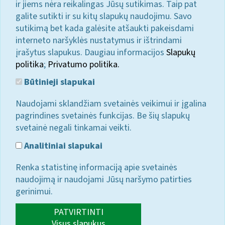
ir jiems nėra reikalingas Jūsų sutikimas. Taip pat
galite sutikti ir su kitų slapukų naudojimu. Savo
sutikimą bet kada galėsite atšaukti pakeisdami
interneto naršyklės nustatymus ir ištrindami
įrašytus slapukus. Daugiau informacijos
Slapukų
politika
;
Privatumo politika.
Būtinieji slapukai
Naudojami sklandžiam svetainės veikimui ir įgalina
pagrindines svetainės funkcijas. Be šių slapukų
svetainė negali tinkamai veikti.
Analitiniai slapukai
Renka statistinę informaciją apie svetainės
naudojimą ir naudojami Jūsų naršymo patirties
gerinimui.
PATVIRTINTI
Visus slapukus