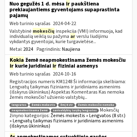
Nuo gegužės 1 d. mėsa
ir
paukštiena
prekiaujantiems gyventojams supaprastinta
pajamų
Web turinio sąrašas
2024-04-22
Valstybinė
mokesčių
inspekcija (VMI) informuoja, kad
individualią veiklą su pažyma
ar
verslu liudijimu
vykdantys gyventojai, kurie turgavietėse...
Metai:
2024
Pagrindinis:
Naujiena
Kokia
žemė neapmokestinama žemės mokesčiu
ir
kurie juridiniai
ir
fiziniai asmenys
Web turinio sąrašas
2024-10-16
Registracijos numeris KM1248 Ši informacija skelbiama:
Lengvatų taikymas fiziniams ir juridiniams asmenims
(išskyrus ūkininkus) Aspektas Komentaras Kas nemoka
žemės mokesčio? užsienio valstybių...
lengvatos
žemės mokestis
žmį 8 str
žemės mokesčio nemoka
Mokesčių
neapmokestinama žemė
savivaldybių tarybų lengvatos
žinyno kategorijos:
Žemės mokestis » Lengvatos (8 str.)
» Lengvatų taikymas fiziniams ir juridiniams asmenims
(išskyrus ūkininkus)
Ar
apmokestinamos sutuoktinio gautos