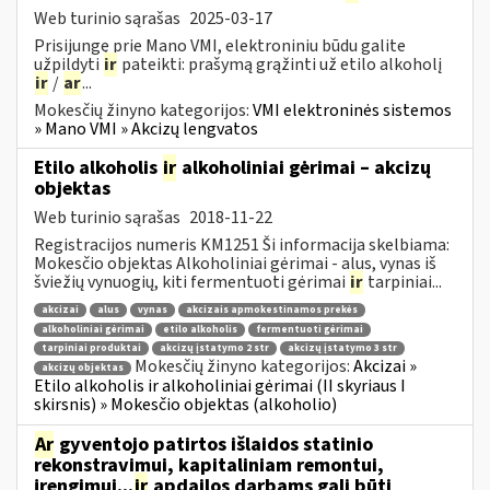
Web turinio sąrašas
2025-03-17
Prisijungę prie Mano VMI, elektroniniu būdu galite
užpildyti
ir
pateikti: prašymą grąžinti už etilo alkoholį
ir
/
ar
...
Mokesčių žinyno kategorijos:
VMI elektroninės sistemos
» Mano VMI » Akcizų lengvatos
Etilo alkoholis
ir
alkoholiniai gėrimai – akcizų
objektas
Web turinio sąrašas
2018-11-22
Registracijos numeris KM1251 Ši informacija skelbiama:
Mokesčio objektas Alkoholiniai gėrimai - alus, vynas iš
šviežių vynuogių, kiti fermentuoti gėrimai
ir
tarpiniai...
akcizai
alus
vynas
akcizais apmokestinamos prekės
alkoholiniai gėrimai
etilo alkoholis
fermentuoti gėrimai
tarpiniai produktai
akcizų įstatymo 2 str
akcizų įstatymo 3 str
Mokesčių žinyno kategorijos:
Akcizai »
akcizų objektas
Etilo alkoholis ir alkoholiniai gėrimai (II skyriaus I
skirsnis) » Mokesčio objektas (alkoholio)
Ar
gyventojo patirtos išlaidos statinio
rekonstravimui, kapitaliniam remontui,
įrengimui...
ir
apdailos darbams gali būti