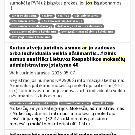
sumokėtą PVM už įsigytas prekes, jei
jos
išgabenamos
iš...
tax free shopping
taxfree
tax free
užsienio keleiviai
užsienio keleiviui
užsienio keleivių deklaracija
užsienio keleivių deklaracijų
deklaracija užsienio keleiviams
0 proc. pvm užsienio keleiviams
pvm grąžinimas užsienio keleiviams
pvm grąžinimas keleiviams
Kuriuo atveju juridinis asmuo
ar
jo vadovas
arba individualia veikla užsiimantis...fizinis
asmuo neatitiks Lietuvos Respublikos
mokesčių
administravimo įstatymo 40-
Web turinio sąrašas
2025-05-07
Registracijos numeris KM2906 Ši informacija skelbiama:
Minimalūs patikimo mokesčių mokėtojo kriterijai (40-1
str.) Juridinis asmuo ar jo vadovas arba individualia veikla
užsiimantis fizinis asmuo...
patikimas mokesčių mokėtojas
minimalūs kriterijai
maį 40-1 str.
Mokesčių žinyno kategorijos:
Mokesčių administravimas
» Mokesčių administratoriaus ir mokesčių mokėtojo
teisės ir pareigos (32-42 s » Minimalūs patikimo
mokesčių mokėtojo kriterijai (40-1 str.)
Informacinis pranešimas dėl pelno mokesčio