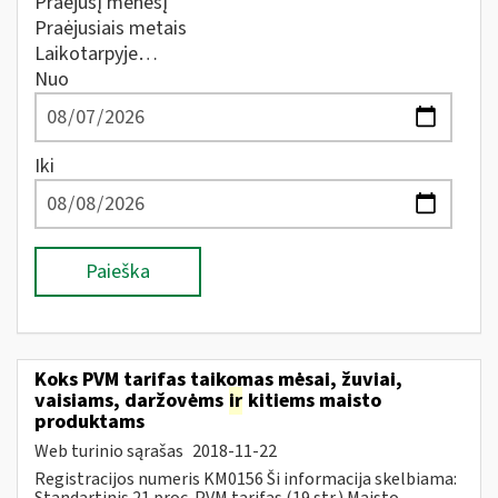
Praėjusį mėnesį
Praėjusiais metais
Laikotarpyje…
Nuo
Iki
Paieška
Koks PVM tarifas taikomas mėsai, žuviai,
vaisiams, daržovėms
ir
kitiems maisto
produktams
Web turinio sąrašas
2018-11-22
Registracijos numeris KM0156 Ši informacija skelbiama:
Standartinis 21 proc. PVM tarifas (19 str.) Maisto