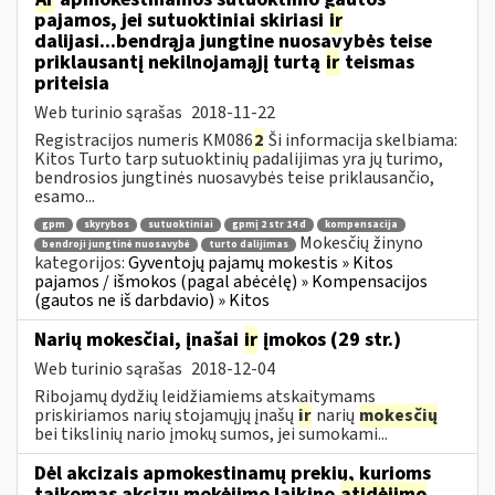
pajamos, jei sutuoktiniai skiriasi
ir
dalijasi...bendrąja jungtine nuosavybės teise
priklausantį nekilnojamąjį turtą
ir
teismas
priteisia
Web turinio sąrašas
2018-11-22
Registracijos numeris KM086
2
Ši informacija skelbiama:
Kitos Turto tarp sutuoktinių padalijimas yra jų turimo,
bendrosios jungtinės nuosavybės teise priklausančio,
esamo...
gpm
skyrybos
sutuoktiniai
gpmį 2 str 14 d
kompensacija
Mokesčių žinyno
bendroji jungtinė nuosavybė
turto dalijimas
kategorijos:
Gyventojų pajamų mokestis » Kitos
pajamos / išmokos (pagal abėcėlę) » Kompensacijos
(gautos ne iš darbdavio) » Kitos
Narių mokesčiai, įnašai
ir
įmokos (29 str.)
Web turinio sąrašas
2018-12-04
Ribojamų dydžių leidžiamiems atskaitymams
priskiriamos narių stojamųjų įnašų
ir
narių
mokesčių
bei tikslinių nario įmokų sumos, jei sumokami...
Dėl akcizais apmokestinamų prekių, kurioms
taikomas akcizų mokėjimo laikino
atidėjimo