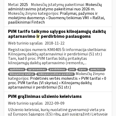
Metai:
2025
Mokesčių įstatymų pakeitimai:
Mokesčių
administravimo įstatymo pakeitimai nuo 2026 m.
Mokesčių žinyno kategorijos:
Prašymai, pažymos ir
mokėjimo duomenys » Duomenų teikimas VMI » Raštai,
paaiškinimai Fintech
PVM tarifo taikymo sąlygos kilnojamųjų daiktų
aptarnavimo
ir
perdirbimo paslaugoms
Web turinio sąrašas
2018-11-22
Registracijos numeris KM0405 Ši informacija skelbiama:
Kilnojamų daiktų aptarnavimui ir perdirbimui (51 str.)
Tam, kad 0 proc. PVM tarifas būtų pritaikytas
kilnojamųjų daiktų aptarnavimo (remonto,...
apdirbimas
aptarnavimas
perdirbimas
pvm
0 proc
pvmį 51 str
Mokesčių žinyno
kilnojamieji daiktai
laikinasis įvežimas perdirbti
kategorijos:
Pridėtinės vertės mokestis » PVM tarifai » 0
proc. PVM tarifas (VI skyrius) » Kilnojamų daiktų
aptarnavimui ir perdirbimui (51 str.)
PVM grąžinimas užsienio keleiviams
Web turinio sąrašas
2022-09-09
Užsienio keleiviai, kurių nuolatinė gyvenamoji vieta yra
už Europos Sąjungos (ES) ribų, gali susigrąžinti Lietuvoje