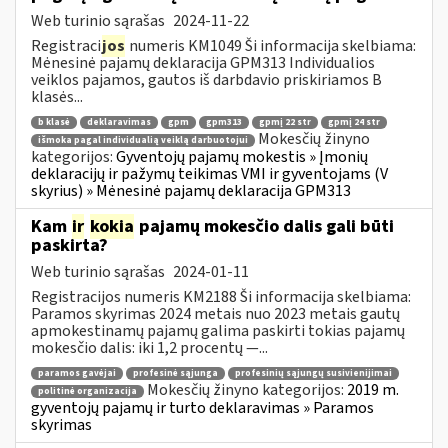
Web turinio sąrašas
2024-11-22
Registraci
jos
numeris KM1049 Ši informacija skelbiama:
Mėnesinė pajamų deklaracija GPM313 Individualios
veiklos pajamos, gautos iš darbdavio priskiriamos B
klasės...
b klasė
deklaravimas
gpm
gpm313
gpmį 22 str
gpmį 24 str
Mokesčių žinyno
išmoka pagal individualią veiklą darbuotojui
kategorijos:
Gyventojų pajamų mokestis » Įmonių
deklaracijų ir pažymų teikimas VMI ir gyventojams (V
skyrius) » Mėnesinė pajamų deklaracija GPM313
Kam
ir
kokia
pajamų mokesčio dalis gali būti
paskirta?
Web turinio sąrašas
2024-01-11
Registracijos numeris KM2188 Ši informacija skelbiama:
Paramos skyrimas 2024 metais nuo 2023 metais gautų
apmokestinamų pajamų galima paskirti tokias pajamų
mokesčio dalis: iki 1,2 procentų —...
paramos gavėjai
profesinė sąjunga
profesinių sąjungų susivienijimai
Mokesčių žinyno kategorijos:
2019 m.
politinė organizacija
gyventojų pajamų ir turto deklaravimas » Paramos
skyrimas