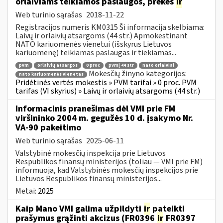
orlaiviams teikiamos paslaugos, prekės
ir
Web turinio sąrašas
2018-11-22
Registracijos numeris KM0315 Ši informacija skelbiama:
Laivų ir orlaivių atsargoms (44 str.) Apmokestinant
NATO kariuomenės vienetui (išskyrus Lietuvos
kariuomenę) teikiamas paslaugas ir tiekiamas...
pvm
orlaivių atsargos
0 proc
pvmį 44 str
nato orlaiviai
Mokesčių žinyno kategorijos:
nato kariuomenės vienetas
Pridėtinės vertės mokestis » PVM tarifai » 0 proc. PVM
tarifas (VI skyrius) » Laivų ir orlaivių atsargoms (44 str.)
Informacinis pranešimas dėl VMI prie FM
viršininko 2004 m. gegužės 10 d. įsakymo Nr.
VA-90 pakeitimo
Web turinio sąrašas
2025-06-11
Valstybinė mokesčių inspekcija prie Lietuvos
Respublikos finansų ministerijos (toliau ― VMI prie FM)
informuoja, kad Valstybinės mokesčių inspekcijos prie
Lietuvos Respublikos finansų ministerijos...
Metai:
2025
Kaip Mano VMI galima užpildyti
ir
pateikti
prašymus grąžinti akcizus (FR0396
ir
FR0397