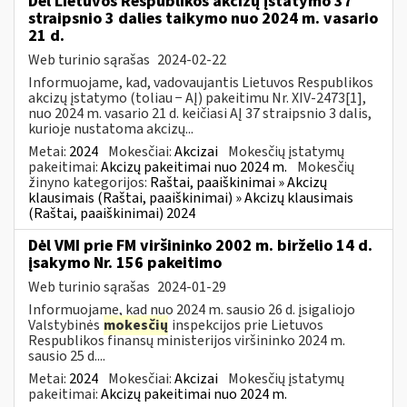
Dėl Lietuvos Respublikos akcizų įstatymo 37
straipsnio 3 dalies taikymo nuo 2024 m. vasario
21 d.
Web turinio sąrašas
2024-02-22
Informuojame, kad, vadovaujantis Lietuvos Respublikos
akcizų įstatymo (toliau − AĮ) pakeitimu Nr. XIV-2473[1],
nuo 2024 m. vasario 21 d. keičiasi AĮ 37 straipsnio 3 dalis,
kurioje nustatoma akcizų...
Metai:
2024
Mokesčiai:
Akcizai
Mokesčių įstatymų
pakeitimai:
Akcizų pakeitimai nuo 2024 m.
Mokesčių
žinyno kategorijos:
Raštai, paaiškinimai » Akcizų
klausimais (Raštai, paaiškinimai) » Akcizų klausimais
(Raštai, paaiškinimai) 2024
Dėl VMI prie FM viršininko 2002 m. birželio 14 d.
įsakymo Nr. 156 pakeitimo
Web turinio sąrašas
2024-01-29
Informuojame, kad nuo 2024 m. sausio 26 d. įsigaliojo
Valstybinės
mokesčių
inspekcijos prie Lietuvos
Respublikos finansų ministerijos viršininko 2024 m.
sausio 25 d....
Metai:
2024
Mokesčiai:
Akcizai
Mokesčių įstatymų
pakeitimai:
Akcizų pakeitimai nuo 2024 m.