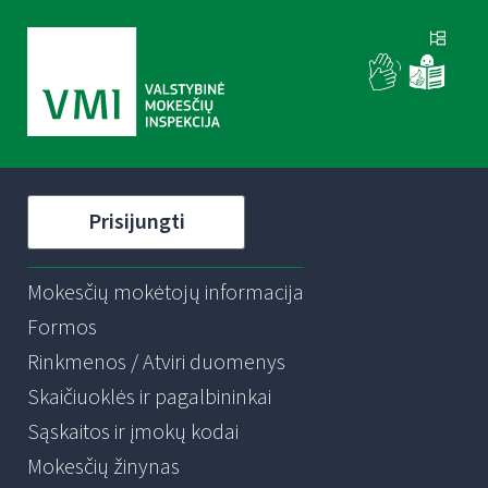
Prisijungti
Mokesčių mokėtojų informacija
Formos
Rinkmenos / Atviri duomenys
Skaičiuoklės ir pagalbininkai
Sąskaitos ir įmokų kodai
Mokesčių žinynas