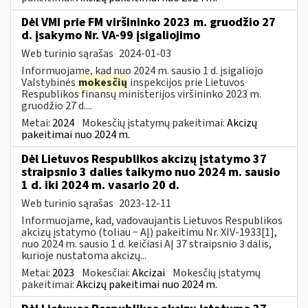
Dėl VMI prie FM viršininko 2023 m. gruodžio 27
d. įsakymo Nr. VA-99 įsigaliojimo
Web turinio sąrašas
2024-01-03
Informuojame, kad nuo 2024 m. sausio 1 d. įsigaliojo
Valstybinės
mokesčių
inspekcijos prie Lietuvos
Respublikos finansų ministerijos viršininko 2023 m.
gruodžio 27 d....
Metai:
2024
Mokesčių įstatymų pakeitimai:
Akcizų
pakeitimai nuo 2024 m.
Dėl Lietuvos Respublikos akcizų įstatymo 37
straipsnio 3 dalies taikymo nuo 2024 m. sausio
1 d. iki 2024 m. vasario 20 d.
Web turinio sąrašas
2023-12-11
Informuojame, kad, vadovaujantis Lietuvos Respublikos
akcizų įstatymo (toliau − AĮ) pakeitimu Nr. XIV-1933[1],
nuo 2024 m. sausio 1 d. keičiasi AĮ 37 straipsnio 3 dalis,
kurioje nustatoma akcizų...
Metai:
2023
Mokesčiai:
Akcizai
Mokesčių įstatymų
pakeitimai:
Akcizų pakeitimai nuo 2024 m.