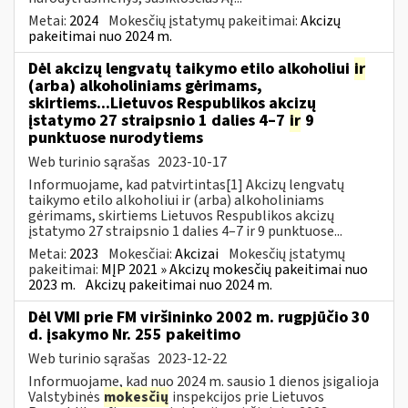
Metai:
2024
Mokesčių įstatymų pakeitimai:
Akcizų
pakeitimai nuo 2024 m.
Dėl akcizų lengvatų taikymo etilo alkoholiui
ir
(arba) alkoholiniams gėrimams,
skirtiems...Lietuvos Respublikos akcizų
įstatymo 27 straipsnio 1 dalies 4–7
ir
9
punktuose nurodytiems
Web turinio sąrašas
2023-10-17
Informuojame, kad patvirtintas[1] Akcizų lengvatų
taikymo etilo alkoholiui ir (arba) alkoholiniams
gėrimams, skirtiems Lietuvos Respublikos akcizų
įstatymo 27 straipsnio 1 dalies 4–7 ir 9 punktuose...
Metai:
2023
Mokesčiai:
Akcizai
Mokesčių įstatymų
pakeitimai:
MĮP 2021 » Akcizų mokesčių pakeitimai nuo
2023 m.
Akcizų pakeitimai nuo 2024 m.
Dėl VMI prie FM viršininko 2002 m. rugpjūčio 30
d. įsakymo Nr. 255 pakeitimo
Web turinio sąrašas
2023-12-22
Informuojame, kad nuo 2024 m. sausio 1 dienos įsigalioja
Valstybinės
mokesčių
inspekcijos prie Lietuvos