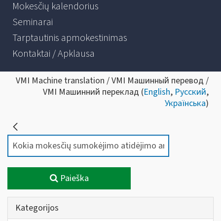
Mokesčių kalendorius
Seminarai
Tarptautinis apmokestinimas
Kontaktai / Apklausa
VMI Machine translation / VMI Машинный перевод /
VMI Машинний переклад (
English
,
Русский
,
Українська
)
Paieška
Kategorijos