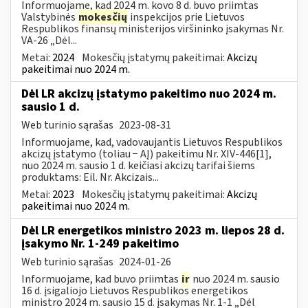
Informuojame, kad 2024 m. kovo 8 d. buvo priimtas
Valstybinės
mokesčių
inspekcijos prie Lietuvos
Respublikos finansų ministerijos viršininko įsakymas Nr.
VA-26 „Dėl...
Metai:
2024
Mokesčių įstatymų pakeitimai:
Akcizų
pakeitimai nuo 2024 m.
Dėl LR akcizų įstatymo pakeitimo nuo 2024 m.
sausio 1 d.
Web turinio sąrašas
2023-08-31
Informuojame, kad, vadovaujantis Lietuvos Respublikos
akcizų įstatymo (toliau − AĮ) pakeitimu Nr. XIV-446[1],
nuo 2024 m. sausio 1 d. keičiasi akcizų tarifai šiems
produktams: Eil. Nr. Akcizais...
Metai:
2023
Mokesčių įstatymų pakeitimai:
Akcizų
pakeitimai nuo 2024 m.
Dėl LR energetikos ministro 2023 m. liepos 28 d.
įsakymo Nr. 1-249 pakeitimo
Web turinio sąrašas
2024-01-26
Informuojame, kad buvo priimtas
ir
nuo 2024 m. sausio
16 d. įsigaliojo Lietuvos Respublikos energetikos
ministro 2024 m. sausio 15 d. įsakymas Nr. 1-1 „Dėl