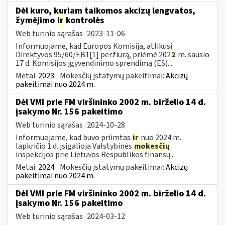
Dėl kuro, kuriam taikomos akcizų lengvatos,
žymėjimo
ir
kontrolės
Web turinio sąrašas
2023-11-06
Informuojame, kad Europos Komisija, atlikusi
Direktyvos 95/60/EB1[1] peržiūrą, priėmė 202
2
m. sausio
17 d. Komisijos įgyvendinimo sprendimą (ES)...
Metai:
2023
Mokesčių įstatymų pakeitimai:
Akcizų
pakeitimai nuo 2024 m.
Dėl VMI prie FM viršininko 2002 m. birželio 14 d.
įsakymo Nr. 156 pakeitimo
Web turinio sąrašas
2024-10-28
Informuojame, kad buvo priimtas
ir
nuo 2024 m.
lapkričio 1 d. įsigalioja Valstybinės
mokesčių
inspekcijos prie Lietuvos Respublikos finansų...
Metai:
2024
Mokesčių įstatymų pakeitimai:
Akcizų
pakeitimai nuo 2024 m.
Dėl VMI prie FM viršininko 2002 m. birželio 14 d.
įsakymo Nr. 156 pakeitimo
Web turinio sąrašas
2024-03-12