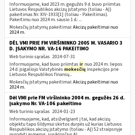
Informuojame, kad 2023 m. gegužės 9 d. buvo priimtas
Lietuvos Respublikos akcizų įstatymo (toliau - AĮ)
pakeitimas Nr. XIV-1933[1] (toliau - Pakeitimas).
Pakeitimu nuo 2024 m. sausio 1 d.: ...
Mokesčių įstatymų pakeitimai:
Akcizų pakeitimai nuo
2024 m.
DĖL VMI PRIE FM VIRŠININKO 2005 M. VASARIO 3
D. ĮSAKYMO NR. VA-16 PAKEITIMO
Web turinio sąrašas
2024-07-31
Informuojame, kad buvo priimtas
ir
nuo 2024 m. liepos
24 d. įsigaliojo Valstybinės
mokesčių
inspekcijos prie
Lietuvos Respublikos finansų...
Mokesčių įstatymų pakeitimai:
Akcizų pakeitimai nuo
2024 m.
Dėl VMI prie FM viršininko 2004 m. gegužės 26 d.
įsakymo Nr. VA-106 pakeitimo
Web turinio sąrašas
2024-01-23
Informuojame, kad, atsižvelgiant į tai, kad akcizų
objektu tapo šildymui skirtos durpės už kurias Lietuvos
Respublikos akcizų įstatymo (toliau - AĮ) 52 straipsnyje
nurodyti asmenys, susiklosčius AĮ...