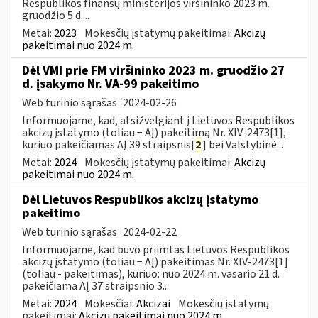
Respublikos finansų ministerijos viršininko 2023 m.
gruodžio 5 d....
Metai:
2023
Mokesčių įstatymų pakeitimai:
Akcizų
pakeitimai nuo 2024 m.
Dėl VMI prie FM viršininko 2023 m. gruodžio 27
d. įsakymo Nr. VA-99 pakeitimo
Web turinio sąrašas
2024-02-26
Informuojame, kad, atsižvelgiant į Lietuvos Respublikos
akcizų įstatymo (toliau − AĮ) pakeitimą Nr. XIV-2473[1],
kuriuo pakeičiamas AĮ 39 straipsnis[
2
] bei Valstybinė...
Metai:
2024
Mokesčių įstatymų pakeitimai:
Akcizų
pakeitimai nuo 2024 m.
Dėl Lietuvos Respublikos akcizų įstatymo
pakeitimo
Web turinio sąrašas
2024-02-22
Informuojame, kad buvo priimtas Lietuvos Respublikos
akcizų įstatymo (toliau − AĮ) pakeitimas Nr. XIV-2473[1]
(toliau - pakeitimas), kuriuo: nuo 2024 m. vasario 21 d.
pakeičiama AĮ 37 straipsnio 3...
Metai:
2024
Mokesčiai:
Akcizai
Mokesčių įstatymų
pakeitimai:
Akcizų pakeitimai nuo 2024 m.