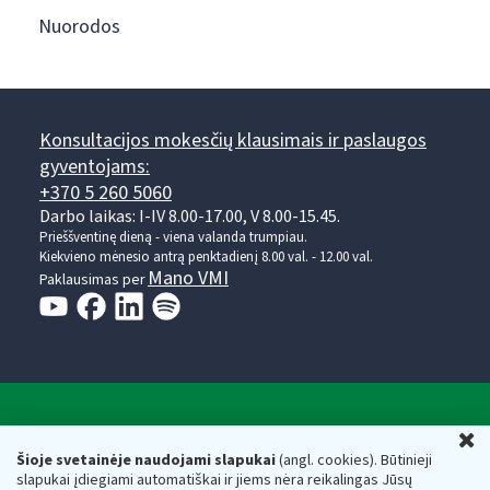
Nuorodos
Konsultacijos mokesčių klausimais ir paslaugos
gyventojams:
+370 5 260 5060
Darbo laikas: I-IV 8.00-17.00, V 8.00-15.45.
Prieššventinę dieną - viena valanda trumpiau.
Kiekvieno mėnesio antrą penktadienį 8.00 val. - 12.00 val.
Mano VMI
Paklausimas per
Valstybinė mokesčių inspekcija prie Lietuvos
U
Respublikos finansų ministerijos
Šioje svetainėje naudojami slapukai
(angl. cookies). Būtinieji
slapukai įdiegiami automatiškai ir jiems nėra reikalingas Jūsų